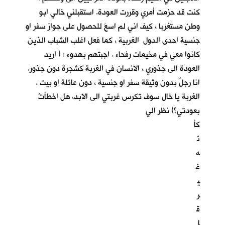
كنت قد حزمت أمري وقررت العودة. استقبلني خالي ابو
وطن مستغربا ، كيف اني لم اسعَ للحصول على جواز سفر او
جنسية احدى الدول الغربية ، كما فعل اغلب الشباب الذين
كانوا معي في مخيمات رفحاء . اجبتهم بهدوء : ( اريد
العودة الى جذوري ، الانسان في الغربة كشجرة دون جذور.
انا رجلٌ بدون وثيقة سفر او جنسية ، دون عائلة او بيت .
الغربة يا خال سوف تكرس غربتي الى الابد، هل اخطأتُ
بعودتي؟) نظر الي
كأ
نّ
ه
غ
ي
ر
ق
ا