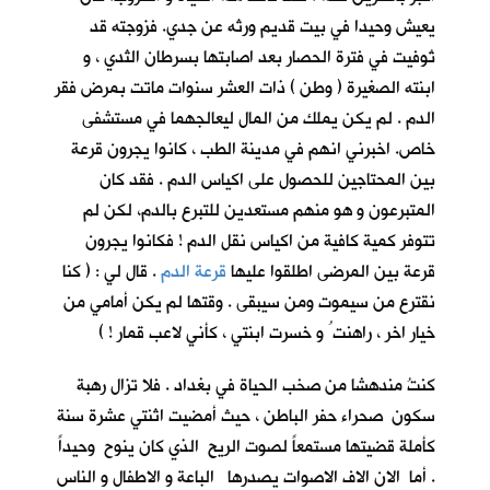
يعيش وحيدا في بيت قديم ورثه عن جدي. فزوجته قد
تُوفيت في فترة الحصار بعد اصابتها بسرطان الثدي ، و
ابنته الصغيرة ( وطن ) ذات العشر سنوات ماتت بمرض فقر
الدم . لم يكن يملك من المال ليعالجهما في مستشفى
خاص. اخبرني انهم في مدينة الطب ، كانوا يجرون قرعة
بين المحتاجين للحصول على اكياس الدم . فقد كان
المتبرعون و هو منهم مستعدين للتبرع بالدم، لكن لم
تتوفر كمية كافية من اكياس نقل الدم ! فكانوا يجرون
قرعة بين المرضى اطلقوا عليها
قرعة الدم
. قال لي : ( كنا
نقترع من سيموت ومن سيبقى . وقتها لم يكن أمامي من
خيار اخر ، راهنت ُ و خسرت ابنتي ، كأني لاعب قمار ! )
كنتُ مندهشا من صخب الحياة في بغداد . فلا تزال رهبة
سكون صحراء حفر الباطن ، حيث أمضيت اثنتي عشرة سنة
كأملة قضيتها مستمعاً لصوت الريح الذي كان ينوح وحيداً
. أما الان الاف الاصوات يصدرها الباعة و الاطفال و الناس