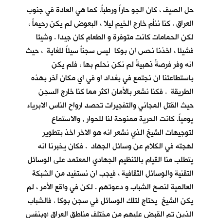
حل الصيف ، كان الجو حاراً ورطباً، كما هي العادة في جنوب
العراق . كنا ننأم خارج الخيم ليلا ، البعوض لم يكن رحيماً ،
لكن الحمامات كانت متوفرة و الطعام كان جيدا . وشيئا
فشيئا ، اخذنا نحس ان بوكا ليس سجناً سيئاً للغاية ، حيث
انه وفر فرصةً ذهبيةً لم نكن نحلم بها ، فلم يكن
باستطاعتنا ان نجتمع في بغداد او في اي مكان آخر بهذه
الطريقة . فكنا نشعر بالأمان اكثر مما كنا خارج السجن
حيث القتل المجاني والتفجيرات تحصد ارواح الناس الابرياء
يومياً. كانت الحرية ممنوحة لنا للحوار , والاستماع
لتوجيهات الشيخ الذي نشعر انه هو الاخر اخذ بتطوير
لهجته في الكلام عن وسائل الجهاد . فكان يخبرنا انه
يتطلب منا القيام بالتنظيم الجهادي المعتمد على الوسائل
التقنية والوسائل الثقافية ، فيجب ان نستفيد من الشبكة
العالمية لنصح الشباب و دعوتهم . لكن في واقع الأمر ، لم
يكن الشيخ يحتاج لتلك الوسائل في سجن بوكا . فالشباب
الذين تم القبض عليهم من مختلف مناطق العراق ؛وبنفس