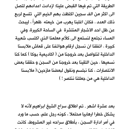
الطريقة التي تم فيها القبض علينا؛ ازدادت اعدادهم لتصل
الى اكثر من الف سجين اكتظت بهم الخيم التي تتسع لربع
ذلك العدد . فكان اغلبنا يهرب من خيمته ظهراً ، ليبحث
عن ظل احد الاشجار المنتشرة في الساحة الكبيرة. وفي
المساء نجتمع لنستمع الى كلأم معلمنا الذي اكتسب شعبية
كبيرة . اتفقنا ان نسجل ارقام هواتفنا على قماش ملابسنا
الداخلية لنتواصل بعد خروجنا من ( اكاديمية بوكا ) كما كنا
نسميها . حين التقينا بعد خروجنا من السجن و حققنا بعض
الانتصارات ، كنا نبتسم ونقول لبعضنا مازحين:( ملابسنا
الداخلية هي من جعلتنا ننتصر ! )
بعد عشرة اشهر , تم اطلاق سراح الشيخ ابراهيم لأنه لا
يشكل خطرا ارهابيا محتملا ، كونه رجل علم. حسب ما ورد
في أمر ادارة السجن ، بأطلاق سراحه غير المشروط. كانت