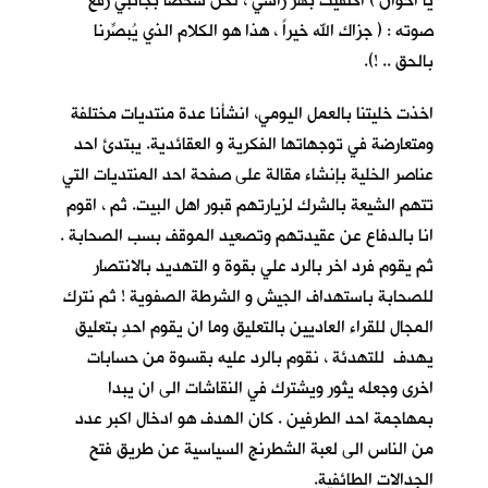
يا اخوان ) اكتفيت بهز راسي ، لكنّ شخصا بجانبي رفع
صوته : ( جزاك الله خيراً ، هذا هو الكلام الذي يُبصِّرنا
بالحق .. !).
اخذت خليتنا بالعمل اليومي، انشأنا عدة منتديات مختلفة
ومتعارضة في توجهاتها الفكرية و العقائدية. يبتدئ احد
عناصر الخلية بإنشاء مقالة على صفحة احد المنتديات التي
تتهم الشيعة بالشرك لزيارتهم قبور اهل البيت. ثم ، اقوم
انا بالدفاع عن عقيدتهم وتصعيد الموقف بسب الصحابة .
ثم يقوم فرد اخر بالرد علي بقوة و التهديد بالانتصار
للصحابة باستهداف الجيش و الشرطة الصفوية ! ثم نترك
المجال للقراء العاديين بالتعليق وما ان يقوم احدٍ بتعليق
يهدف للتهدئة ، نقوم بالرد عليه بقسوة من حسابات
اخرى وجعله يثور ويشترك في النقاشات الى ان يبدا
بمهاجمة احد الطرفين . كان الهدف هو ادخال اكبر عدد
من الناس الى لعبة الشطرنج السياسية عن طريق فتح
الجدالات الطائفية.