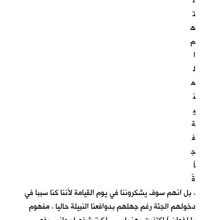
ء
ت
ه
م
ا
ل
م
ن
ي
ة
ف
ج
أ
ةً
. بل انهم سوف يشكروننا في يوم القيامة لأننا كنا سببا في
دخولهم الجنّة رغم جهلهم بدوافعنا النبيلة حاليا . مفهوم