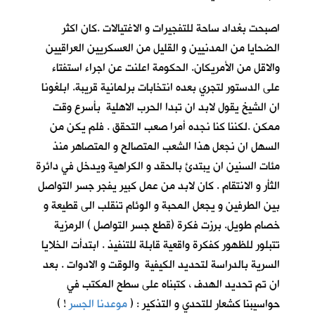
اصبحت بغداد ساحة للتفجيرات و الاغتيالات .كان اكثر
الضحايا من المدنيين و القليل من العسكريين العراقيين
والاقل من الأمريكان. الحكومة اعلنت عن اجراء استفتاء
على الدستور لتجري بعده انتخابات برلمانية قريبة. ابلغونا
ان الشيخ يقول لابد ان تبدا الحرب الاهلية بأسرع وقت
ممكن .لكننا كنا نجده أمرا صعب التحقق . فلم يكن من
السهل ان نجعل هذا الشعب المتصالح و المتصاهر منذ
مئات السنين ان يبتدئ بالحقد و الكراهية ويدخل في دائرة
الثأر و الانتقام . كان لابد من عمل كبير يفجر جسر التواصل
بين الطرفين و يجعل المحبة و الوئام تنقلب الى قطيعة و
خصام طويل. برزت فكرة (قطع جسر التواصل ) الرمزية
تتبلور للظهور كفكرة واقعية قابلة للتنفيذ . ابتدأت الخلايا
السرية بالدراسة لتحديد الكيفية والوقت و الادوات . بعد
ان تم تحديد الهدف ، كتبناه على سطح المكتب في
حواسيبنا كشعار للتحدي و التذكير : (
موعدنا الجسر
!
)