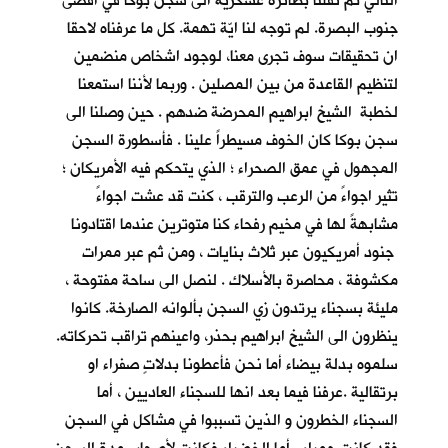
التالي تم نقلنا بطائرة عسكرية الى سجن بوكا في اقصى
جنوب البصرة. لم توجه لنا ايّة تهمة. كل ما عرفناه لاحقا
ان تحقيقات سوف تجرى معنا، لوجود اشخاص منضمين
لتنظيم القاعدة من بين المصلين . وربما لأننا استمعنا
لخطبة الشيخ ابراهيم المحرضة ضدهم . حين وصلنا الى
سجن بوكا كان الخوف مسيطراً علينا . فأسطورة السجن
المجهول في عمق الصحراء ؛ الذي يتحكم فيه الأمريكان ؛
تثير اجواءً من الرعب والترقب ، كنت قد عشت اجواءً
مشابهةً لها في مخيم رفحاء كنا متوترين عندما اقتادونا
جنود أمريكيون عبر ثلاث بنايات ، ومن ثم عبر ممرات
مكشوفة ، محاصرة بالأسلاك . لنصل الى ساحة مفتوحة ،
مليئة بسجناء يرتدون زي السجن بألوانه الصارخة. كانوا
ينظرون الى الشيخ ابراهيم بحذر، واعينهم تراقب تحركاته.
سلموه بدلة بيضاء أما نحن فأعطونا بدلاتٍ صفراء او
برتقالية .عرفنا فيما بعد انها للسجناء العاديين ، أما
السجناء الخطرون و الذين تسببوا في مشاكل في السجن