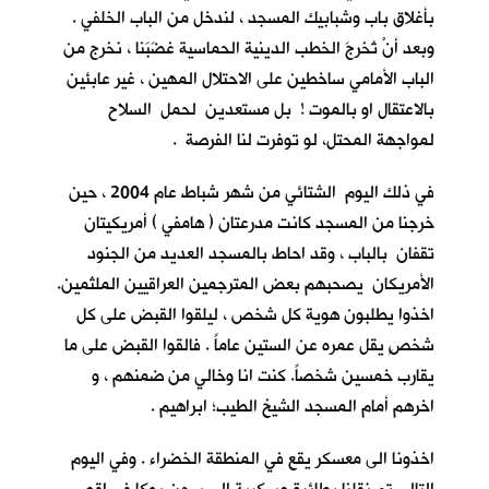
بأغلاق باب وشبابيك المسجد ، لندخل من الباب الخلفي .
وبعد أنْ تُخرجَ الخطب الدينية الحماسية غضَبَنا ، نخرج من
الباب الأمامي ساخطين على الاحتلال المهين ، غير عابئين
بالاعتقال او بالموت ! بل مستعدين لحمل السلاح
لمواجهة المحتل، لو توفرت لنا الفرصة .
في ذلك اليوم الشتائي من شهر شباط عام 2004 ، حين
خرجنا من المسجد كانت مدرعتان ( هامفي ) أمريكيتان
تقفان بالباب ، وقد احاط بالمسجد العديد من الجنود
الأمريكان يصحبهم بعض المترجمين العراقيين الملثمين.
اخذوا يطلبون هوية كل شخص ، ليلقوا القبض على كل
شخصٍ يقل عمره عن الستين عاماً . فالقوا القبض على ما
يقارب خمسين شخصاً. كنت انا وخالي من ضمنهم ، و
اخرهم أمام المسجد الشيخ الطيب؛ ابراهيم .
اخذونا الى معسكر يقع في المنطقة الخضراء . وفي اليوم