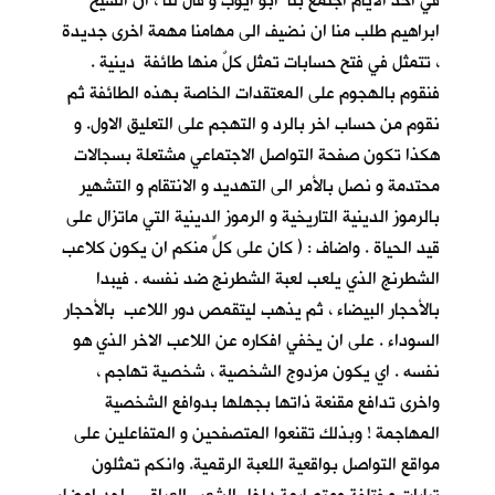
في احد الأيام اجتمع بنا ابو ايوب و قال لنا ، ان الشيخ
ابراهيم طلب منا ان نضيف الى مهامنا مهمة اخرى جديدة
، تتمثل في فتح حسابات تمثل كلٌ منها طائفة دينية .
فنقوم بالهجوم على المعتقدات الخاصة بهذه الطائفة ثم
نقوم من حساب اخر بالرد و التهجم على التعليق الاول. و
هكذا تكون صفحة التواصل الاجتماعي مشتعلة بسجالات
محتدمة و نصل بالأمر الى التهديد و الانتقام و التشهير
بالرموز الدينية التاريخية و الرموز الدينية التي ماتزال على
قيد الحياة . واضاف : ( كان على كلٍّ منكم ان يكون كلاعب
الشطرنج الذي يلعب لعبة الشطرنج ضد نفسه . فيبدا
بالأحجار البيضاء ، ثم يذهب ليتقمص دور اللاعب بالأحجار
السوداء . على ان يخفي افكاره عن اللاعب الاخر الذي هو
نفسه . اي يكون مزدوج الشخصية ، شخصية تهاجم ،
واخرى تدافع مقنعة ذاتها بجهلها بدوافع الشخصية
المهاجمة ! وبذلك تقنعوا المتصفحين و المتفاعلين على
مواقع التواصل بواقعية اللعبة الرقمية. وانكم تمثلون