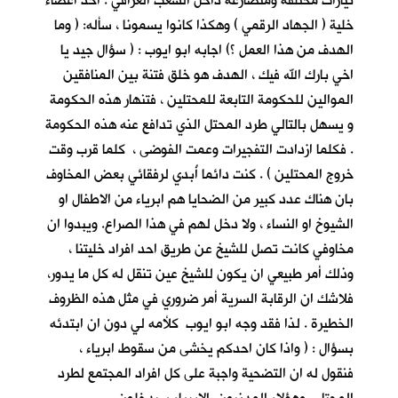
تيارات مختلفة ومتصارعة داخل الشعب العراقي . احد اعضاء
خلية ( الجهاد الرقمي ) وهكذا كانوا يسمونا ، سأله: ( وما
الهدف من هذا العمل ؟) اجابه ابو ايوب : ( سؤال جيد يا
اخي بارك الله فيك ، الهدف هو خلق فتنة بين المنافقين
الموالين للحكومة التابعة للمحتلين ، فتنهار هذه الحكومة
و يسهل بالتالي طرد المحتل الذي تدافع عنه هذه الحكومة
. فكلما ازدادت التفجيرات وعمت الفوضى ، كلما قرب وقت
خروج المحتلين ) . كنت دائما أُبدي لرفقائي بعض المخاوف
بان هناك عدد كبير من الضحايا هم ابرياء من الاطفال او
الشيوخ او النساء ، ولا دخل لهم في هذا الصراع. ويبدوا ان
مخاوفي كانت تصل للشيخ عن طريق احد افراد خليتنا ،
وذلك أمر طبيعي ان يكون للشيخ عين تنقل له كل ما يدور،
فلاشك ان الرقابة السرية أمر ضروري في مثل هذه الظروف
الخطيرة . لذا فقد وجه ابو ايوب كلأمه لي دون ان ابتدئه
بسؤال : ( واذا كان احدكم يخشى من سقوط ابرياء ،
فنقول له ان التضحية واجبة على كل افراد المجتمع لطرد