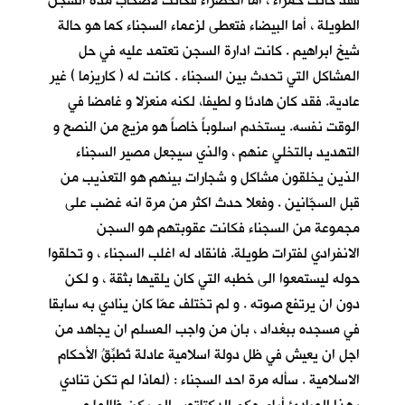
فقد كانت حمراء ، أما الخضراء فكانت لأصحاب مدة السجن
الطويلة ، أما البيضاء فتعطى لزعماء السجناء كما هو حالة
شيخ ابراهيم . كانت ادارة السجن تعتمد عليه في حل
المشاكل التي تحدث بين السجناء . كانت له ( كاريزما ) غير
عادية. فقد كان هادئا و لطيفا، لكنه منعزلا و غامضا في
الوقت نفسه. يستخدم اسلوباً خاصاً هو مزيج من النصح و
التهديد بالتخلي عنهم ، والذي سيجعل مصير السجناء
الذين يخلقون مشاكل و شجارات بينهم هو التعذيب من
قبل السجّانين . وفعلا حدث اكثر من مرة انه غضب على
مجموعة من السجناء فكانت عقوبتهم هو السجن
الانفرادي لفترات طويلة. فانقاد له اغلب السجناء ، و تحلقوا
حوله ليستمعوا الى خطبه التي كان يلقيها بثقة ، و لكن
دون ان يرتفع صوته . و لم تختلف عمّا كان ينادي به سابقا
في مسجده ببغداد ، بان من واجب المسلم ان يجاهد من
اجل ان يعيش في ظل دولة اسلامية عادلة تُطبِّقُ الأحكام
الاسلامية . سأله مرة احد السجناء : (لماذا لم تكن تنادي