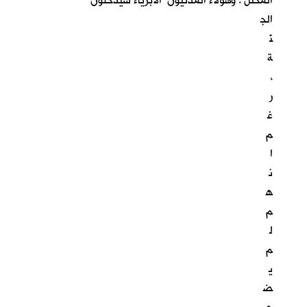
المحتل . وهؤلاء المدنيون الابرياء سيدخلون
الج
نّ
ة
،
ر
غ
م
ا
ن
ه
م
ل
م
ي
ض