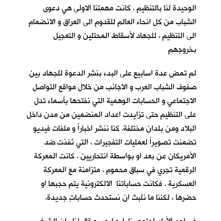
الوحيدة لنا بالتنظيم . كانت مهمتنا الاولى هي دعوى
الشباب من كل انحاء العالم للقدوم الى العراق و الانضمام
الى التنظيم ، للجهاد لأسقاط المحتلين و التعجيل
بخروجهم
لم تمضِ عدة اسابيع على البدء بنشر الدعوة للجهاد بين
صفوف الشباب العرب و الاجانب من خلال مواقع التواصل
الاجتماعي و الحسابات الوهمية التي نفتحها بأسماء تدل
على التنظيم حتى تزايدت اعداد المنضمين من مدن داخل
البلاد ومن بلدان مختلفة. كنا ننشر اخباراً و ملفات فيديو
تضمنت تصويراً لعمليات التفجيرات ، التي نُفذت ضد
الأمريكان عن بعد او بواسطة انتحاريين . كانت المعركة
الرقمية تجري في سباق محموم ، متزامنة مع المعركة
العسكرية . فكانت حساباتنا الالكترونية يتم حجبها او
حضرها ، لكننا ما نلبث ان نستحدث حساباتٍ جديدة.