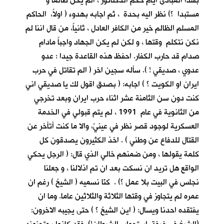
بهذا المبادئ أيام حكم الدكتاتور ، الم يكن ظالما و
مستبدا ؟) نظر اليه بحدة ، ثم اجابه بهدوء ( اولاً، الحاكم
المسلم الظالم خير من الكافر العادل ، ثانياً، من قال اننا لم
نكن نتكلم وقتها ، و لكن لم يكن الجهاد واجباً مادام
صدام قد حارب الكفار. احفظ هذه القاعدة جيدا : عدو
عدوي ، صديقي ! ). سأله سجين اخر ( الم تقاتل في حرب
ايران او الكويت ؟ ) اجابه: ( بصدق اقول لك يا صديقي اني
كنت دون سن الثامنة عشر اثناء حرب ايران وبعد تخرجي
من الثانوية في عام 1991 ، لم يتم قبولي في الخدمة
العسكرية لوجود قصر نظر في عينيّ، والا ما كنت أتأخر عن
القتال للدفاع عن وطني ) . اخذ الكثيرون يصدقون كل
كلمة يقولها ، ومن ضمنهم خالي الذي قال: ( الرجل يحكي
الواقع هل تريد ان نسكت بعد ان تم اذلالنا ، و جعلنا
نجلس في البيت بلا عمل ؟) . كنّا نسميه ( الشيخ ) رغم ان
عمره لم يتجاوز في وقتها الثلاثة والثلاثين عاما. وما ان
يفتقده احدنا ويسال: ( اين الشيخ ؟ ) حتى يجيبه الاخرون: