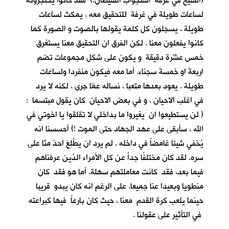
(الشيخ في غرفة استجواب الشيطان!) فقد كانوا يحتجزونه
لساعات طويلة في غرفة للتحقيق معه . يمكث لساعات
طويلة ، يسجلون كل كلمة يقولها بالصوت و الصورة كما
كانوا يفعلون معنا . لكن الفرق ان التحقيق معنا يستغرق
خمس عشْرة دقيقة و يكون على شكل مجموعات تضم
اربعةَ او خمسةَ سجناء. أما معه فيكون منفردا ولساعات
طويلة . يعود بعدها متعبا ، نساله عمّا جرى ، لكنه لا يرد
في اغلب الاحيان ، و في بعض الاحيان كان يقول مبتسما :
( لن يستطيعوا ان يغيروا ما بداخلي لا تقلقوا يا اخوتي في
الله ، سأبقى على عهد الجهاد حتى الموت !) أحسسنا انه
يُخفي شيئا غامضاً في داخله . لم يرد ان يطَّلِعَ احدٌ منَّا على
سره. لقد كان مختلفًا جداً عن كل الأمراء الذين عرفناهم
فيما بعد، فقد كانت معاملتهم سهلة. أما هو فقد كان
منطويا وبعيدا عنا جميعا. على الرغم انه كان يبدو قريبا
حينما يلعب كرة القدم معنا ، حيث كان بارعاً فيها كبراعته
في التأثير على عقولنا .