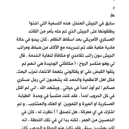
ب
طٍ
سابق في الجيش المنحل. هذه التسمية التي اخذوا
يطلقونها على الجيش الذي تم حله بأمر من القائد
العسكري الأمريكي بعد اسقاط النظام . كان يبدو في حالة
مادية متعبة فقد تم تسريحه مع الآلاف من ضباط ومراتب
الجيش دون راتب تقاعدي او مكافأةٍ لنهاية الخدمة . قال
لي وهو منكسر الروح : ( مكافأتي الوحيدة هي انهم لم
يلقوا القبض علي او يغتالوني بتهمة الانتماء لحزب البعث.
فكل اهل الاعظمية والحمد لله يشهدون اني رجل عسكري
مسالم ! لم أوذِ احداً في حياتي . ويشهد الله ، اني لم اقتل
في كل الحروب احداً . فقد كنت منتسباً في وحدة الطبابة
العسكرية او الميرة و التموين او العتاد والمشاجب ، و لم
اشارك في اي معركة ، هل تصدق ؟ ) نظرت له ، كان في
الخمسين من العمر ، لكنه بدا لي في تلك اللحظة ، انه
اكبر بعشرين سنة . فقد نالت منه الحياة و الحروب. كان