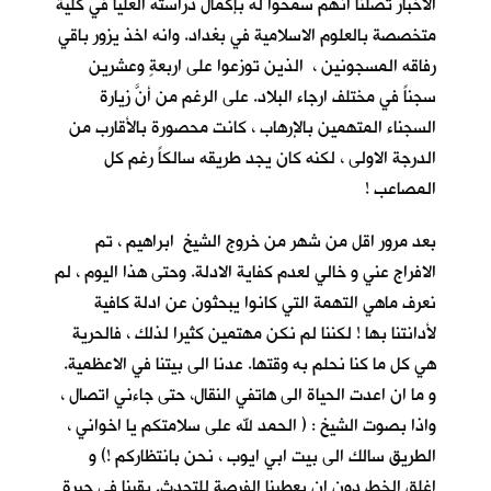
الاخبار تصلنا انهم سمحوا له بإكمال دراسته العليا في كلية
متخصصة بالعلوم الاسلامية في بغداد. وانه اخذ يزور باقي
رفاقه المسجونين ، الذين توزعوا على اربعةٍ وعشرين
سجناً في مختلف ارجاء البلاد. على الرغم من أنَّ زيارة
السجناء المتهمين بالإرهاب ، كانت محصورة بالأقارب من
الدرجة الاولى ، لكنه كان يجد طريقه سالكاً رغم كل
المصاعب !
بعد مرور اقل من شهر من خروج الشيخ ابراهيم ، تم
الافراج عني و خالي لعدم كفاية الادلة. وحتى هذا اليوم ، لم
نعرف ماهي التهمة التي كانوا يبحثون عن ادلة كافية
لأدانتنا بها ! لكننا لم نكن مهتمين كثيرا لذلك ، فالحرية
هي كل ما كنا نحلم به وقتها. عدنا الى بيتنا في الاعظمية.
و ما ان اعدت الحياة الى هاتفي النقال، حتى جاءني اتصال ،
واذا بصوت الشيخ : ( الحمد لله على سلامتكم يا اخواني ،
الطريق سالك الى بيت ابي ايوب ، نحن بانتظاركم !) و
اغلق الخط دون ان يعطينا الفرصة للتحدث. بقينا في حيرةٍ