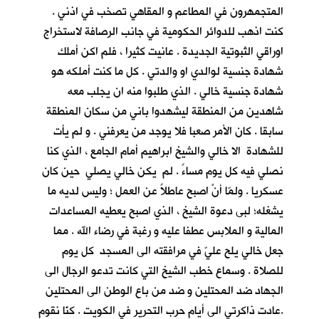
المتجمهرون في المطاعم و المقاهي تصخب في اذني .
كنت اذهب للدوائر الحكومية في جانب الرصافة لاستخراج
اوراقي الثبوتية الجديدة . عانيت كثيرا ، فلم اكن أملك
شهادة جنسية لوالدي او والدتي . كل ما كنت أملكه هو
شهادة جنسية خالي . الذي طلبوا منه ان يجلب معه
شاهدين من المنطقة ليشهدوا باني من سكان المنطقة
سابقا . كان الأمر صعبا فلا يوجد من يعرفني . و لم يأت
للشهادة الا خالي والشيخ ابراهيم أمام الجامع ، الذي كنا
نصلي فيه كل يوم مساءً . لم يكن خالي يصلي حين كان
عسكريا . ولمّا أنْ اصبح عاطلاً عن العمل ؛ وليس لديه ما
يشغله؛ لبى دعوة الشيخ ، الذي اصبح يعطيه المساعدات
المالية و الملابس عطفا عليه و رغبة في رضاء الله . مما
جعل خالي يلح عليّ في مرافقته الى المسجد كل يوم
للصلاة . وسماع خطب الشيخ التي كانت تدعو الرجال الى
الجهاد ضد المحتلين و ضد من باع الوطن الى المحتلين
.عادت ذاكرتي الى أيام حرب التحرير في الكويت . كنّا نقوم