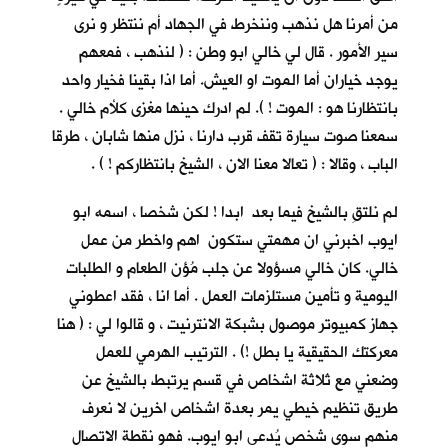
من أمرنا هل نذهب وننخرط في الجهاد أم ننتظر و نرى
سير الأمور . قال لي خالي ابو وطن : ( لنذهب ، فمعهم
يوجد خياران أما الموت او العيش. أما اذا بقينا فخيار واحد
بانتظارنا هو : الموت ! ). لم ادرك حينها مغزى كلأم خالي .
سمعنا صوت سيارة تقف قرب دارنا ، نزل منها شابان ، طرقا
الباب ، وقالا : ( تعالا معنا الان ، الشيخ بانتظاركم ! ) .
لم نلتقِ بالشيخ فيما بعد ابدا ! لكن شخصا ، اسمه ابو
ايوب اخبرني ان مهمتي ستكون اهم واخطر من عمل
خالي. كان خالي مسؤولا عن جلب مُؤن الطعام و الطلبات
اليومية و تأمين مستلزمات العمل . أما انا ، فقد اعطوني
جهاز كمبيوتر موصول بشبكة الانترنيت ، و قالوا لي : ( هنا
معركتك الحقيقية يا بطل !) . الترتيب الهرمي للعمل
وضعني مع ثلاثة اشخاص في قسم يرتبط بالشيخ عن
طريق تنظيم خيطي يمر بعدة اشخاص اخرين لا نعرف
منهم سوى شخص يُدعى ابو ايوب. فهو نقطة الاتصال