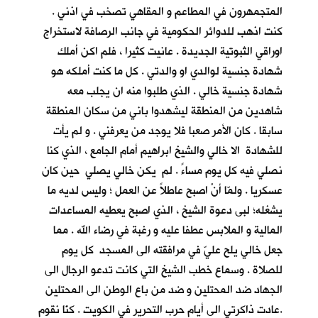
المتجمهرون في المطاعم و المقاهي تصخب في اذني .
كنت اذهب للدوائر الحكومية في جانب الرصافة لاستخراج
اوراقي الثبوتية الجديدة . عانيت كثيرا ، فلم اكن أملك
شهادة جنسية لوالدي او والدتي . كل ما كنت أملكه هو
شهادة جنسية خالي . الذي طلبوا منه ان يجلب معه
شاهدين من المنطقة ليشهدوا باني من سكان المنطقة
سابقا . كان الأمر صعبا فلا يوجد من يعرفني . و لم يأت
للشهادة الا خالي والشيخ ابراهيم أمام الجامع ، الذي كنا
نصلي فيه كل يوم مساءً . لم يكن خالي يصلي حين كان
عسكريا . ولمّا أنْ اصبح عاطلاً عن العمل ؛ وليس لديه ما
يشغله؛ لبى دعوة الشيخ ، الذي اصبح يعطيه المساعدات
المالية و الملابس عطفا عليه و رغبة في رضاء الله . مما
جعل خالي يلح عليّ في مرافقته الى المسجد كل يوم
للصلاة . وسماع خطب الشيخ التي كانت تدعو الرجال الى
الجهاد ضد المحتلين و ضد من باع الوطن الى المحتلين
.عادت ذاكرتي الى أيام حرب التحرير في الكويت . كنّا نقوم