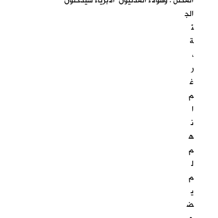
المحتل . وهؤلاء المدنيون الابرياء سيدخلون
الج
نّ
ة
،
ر
غ
م
ا
ن
ه
م
ل
م
ي
ض