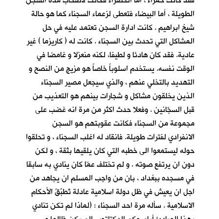
فقد كانت حمراء ، أما الخضراء فكانت لأصحاب مدة السجن
الطويلة ، أما البيضاء فتعطى لزعماء السجناء كما هو حالة
شيخ ابراهيم . كانت ادارة السجن تعتمد عليه في حل
المشاكل التي تحدث بين السجناء . كانت له ( كاريزما ) غير
عادية. فقد كان هادئا و لطيفا، لكنه منعزلا و غامضا في
الوقت نفسه. يستخدم اسلوباً خاصاً هو مزيج من النصح و
التهديد بالتخلي عنهم ، والذي سيجعل مصير السجناء
الذين يخلقون مشاكل و شجارات بينهم هو التعذيب من
قبل السجّانين . وفعلا حدث اكثر من مرة انه غضب على
مجموعة من السجناء فكانت عقوبتهم هو السجن
الانفرادي لفترات طويلة. فانقاد له اغلب السجناء ، و تحلقوا
حوله ليستمعوا الى خطبه التي كان يلقيها بثقة ، و لكن
دون ان يرتفع صوته . و لم تختلف عمّا كان ينادي به سابقا
في مسجده ببغداد ، بان من واجب المسلم ان يجاهد من
اجل ان يعيش في ظل دولة اسلامية عادلة تُطبِّقُ الأحكام
الاسلامية . سأله مرة احد السجناء : (لماذا لم تكن تنادي