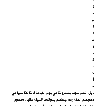
ء
ت
ه
م
ا
ل
م
ن
ي
ة
ف
ج
أ
ةً
. بل انهم سوف يشكروننا في يوم القيامة لأننا كنا سببا في
دخولهم الجنّة رغم جهلهم بدوافعنا النبيلة حاليا . مفهوم