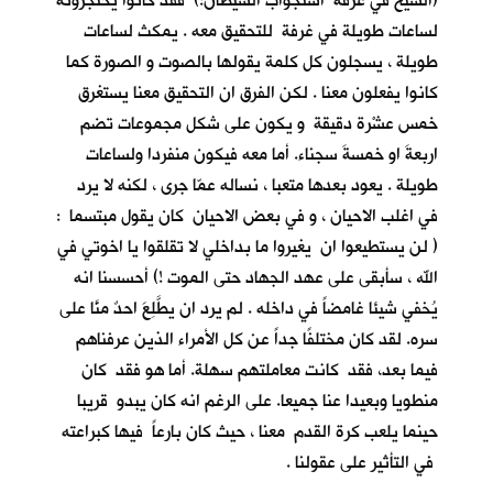
(الشيخ في غرفة استجواب الشيطان!) فقد كانوا يحتجزونه
لساعات طويلة في غرفة للتحقيق معه . يمكث لساعات
طويلة ، يسجلون كل كلمة يقولها بالصوت و الصورة كما
كانوا يفعلون معنا . لكن الفرق ان التحقيق معنا يستغرق
خمس عشْرة دقيقة و يكون على شكل مجموعات تضم
اربعةَ او خمسةَ سجناء. أما معه فيكون منفردا ولساعات
طويلة . يعود بعدها متعبا ، نساله عمّا جرى ، لكنه لا يرد
في اغلب الاحيان ، و في بعض الاحيان كان يقول مبتسما :
( لن يستطيعوا ان يغيروا ما بداخلي لا تقلقوا يا اخوتي في
الله ، سأبقى على عهد الجهاد حتى الموت !) أحسسنا انه
يُخفي شيئا غامضاً في داخله . لم يرد ان يطَّلِعَ احدٌ منَّا على
سره. لقد كان مختلفًا جداً عن كل الأمراء الذين عرفناهم
فيما بعد، فقد كانت معاملتهم سهلة. أما هو فقد كان
منطويا وبعيدا عنا جميعا. على الرغم انه كان يبدو قريبا
حينما يلعب كرة القدم معنا ، حيث كان بارعاً فيها كبراعته
في التأثير على عقولنا .