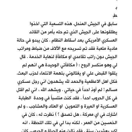
ب
طٍ
سابق في الجيش المنحل. هذه التسمية التي اخذوا
يطلقونها على الجيش الذي تم حله بأمر من القائد
العسكري الأمريكي بعد اسقاط النظام . كان يبدو في حالة
مادية متعبة فقد تم تسريحه مع الآلاف من ضباط ومراتب
الجيش دون راتب تقاعدي او مكافأةٍ لنهاية الخدمة . قال
لي وهو منكسر الروح : ( مكافأتي الوحيدة هي انهم لم
يلقوا القبض علي او يغتالوني بتهمة الانتماء لحزب البعث.
فكل اهل الاعظمية والحمد لله يشهدون اني رجل عسكري
مسالم ! لم أوذِ احداً في حياتي . ويشهد الله ، اني لم اقتل
في كل الحروب احداً . فقد كنت منتسباً في وحدة الطبابة
العسكرية او الميرة و التموين او العتاد والمشاجب ، و لم
اشارك في اي معركة ، هل تصدق ؟ ) نظرت له ، كان في
الخمسين من العمر ، لكنه بدا لي في تلك اللحظة ، انه
اكبر بعشرين سنة . فقد نالت منه الحياة و الحروب. كان