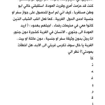
كنت قد حزمت أمري وقررت العودة. استقبلني خالي ابو
وطن مستغربا ، كيف اني لم اسعَ للحصول على جواز سفر او
جنسية احدى الدول الغربية ، كما فعل اغلب الشباب الذين
كانوا معي في مخيمات رفحاء . اجبتهم بهدوء : ( اريد
العودة الى جذوري ، الانسان في الغربة كشجرة دون جذور.
انا رجلٌ بدون وثيقة سفر او جنسية ، دون عائلة او بيت .
الغربة يا خال سوف تكرس غربتي الى الابد، هل اخطأتُ
بعودتي؟) نظر الي
كأ
نّ
ه
غ
ي
ر
ق
ا