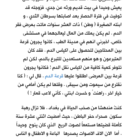
يعيش وحيدا في بيت قديم ورثه عن جدي. فزوجته قد
تُوفيت في فترة الحصار بعد اصابتها بسرطان الثدي ، و
ابنته الصغيرة ( وطن ) ذات العشر سنوات ماتت بمرض فقر
الدم . لم يكن يملك من المال ليعالجهما في مستشفى
خاص. اخبرني انهم في مدينة الطب ، كانوا يجرون قرعة
بين المحتاجين للحصول على اكياس الدم . فقد كان
المتبرعون و هو منهم مستعدين للتبرع بالدم، لكن لم
تتوفر كمية كافية من اكياس نقل الدم ! فكانوا يجرون
قرعة بين المرضى اطلقوا عليها
قرعة الدم
. قال لي : ( كنا
نقترع من سيموت ومن سيبقى . وقتها لم يكن أمامي من
خيار اخر ، راهنت ُ و خسرت ابنتي ، كأني لاعب قمار ! )
كنتُ مندهشا من صخب الحياة في بغداد . فلا تزال رهبة
سكون صحراء حفر الباطن ، حيث أمضيت اثنتي عشرة سنة
كأملة قضيتها مستمعاً لصوت الريح الذي كان ينوح وحيداً
. أما الان الاف الاصوات يصدرها الباعة و الاطفال و الناس