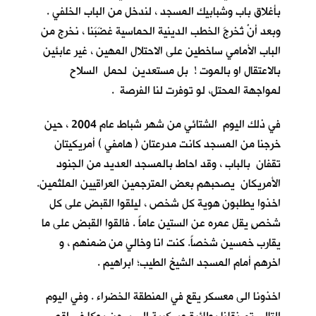
بأغلاق باب وشبابيك المسجد ، لندخل من الباب الخلفي .
وبعد أنْ تُخرجَ الخطب الدينية الحماسية غضَبَنا ، نخرج من
الباب الأمامي ساخطين على الاحتلال المهين ، غير عابئين
بالاعتقال او بالموت ! بل مستعدين لحمل السلاح
لمواجهة المحتل، لو توفرت لنا الفرصة .
في ذلك اليوم الشتائي من شهر شباط عام 2004 ، حين
خرجنا من المسجد كانت مدرعتان ( هامفي ) أمريكيتان
تقفان بالباب ، وقد احاط بالمسجد العديد من الجنود
الأمريكان يصحبهم بعض المترجمين العراقيين الملثمين.
اخذوا يطلبون هوية كل شخص ، ليلقوا القبض على كل
شخصٍ يقل عمره عن الستين عاماً . فالقوا القبض على ما
يقارب خمسين شخصاً. كنت انا وخالي من ضمنهم ، و
اخرهم أمام المسجد الشيخ الطيب؛ ابراهيم .
اخذونا الى معسكر يقع في المنطقة الخضراء . وفي اليوم