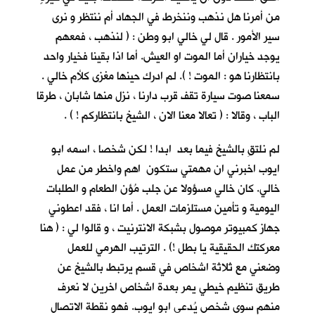
من أمرنا هل نذهب وننخرط في الجهاد أم ننتظر و نرى
سير الأمور . قال لي خالي ابو وطن : ( لنذهب ، فمعهم
يوجد خياران أما الموت او العيش. أما اذا بقينا فخيار واحد
بانتظارنا هو : الموت ! ). لم ادرك حينها مغزى كلأم خالي .
سمعنا صوت سيارة تقف قرب دارنا ، نزل منها شابان ، طرقا
الباب ، وقالا : ( تعالا معنا الان ، الشيخ بانتظاركم ! ) .
لم نلتقِ بالشيخ فيما بعد ابدا ! لكن شخصا ، اسمه ابو
ايوب اخبرني ان مهمتي ستكون اهم واخطر من عمل
خالي. كان خالي مسؤولا عن جلب مُؤن الطعام و الطلبات
اليومية و تأمين مستلزمات العمل . أما انا ، فقد اعطوني
جهاز كمبيوتر موصول بشبكة الانترنيت ، و قالوا لي : ( هنا
معركتك الحقيقية يا بطل !) . الترتيب الهرمي للعمل
وضعني مع ثلاثة اشخاص في قسم يرتبط بالشيخ عن
طريق تنظيم خيطي يمر بعدة اشخاص اخرين لا نعرف
منهم سوى شخص يُدعى ابو ايوب. فهو نقطة الاتصال