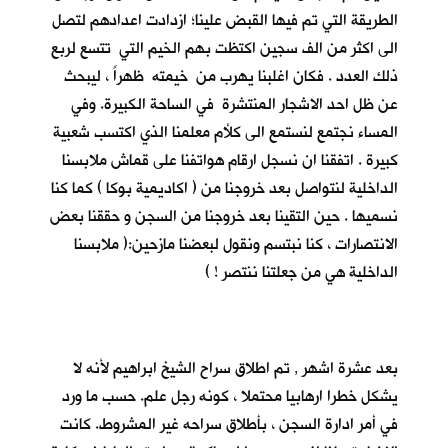
الطريقة التي تم فيها القبض علينا؛ ازدادت اعدادهم لتصل
الى اكثر من الف سجين اكتظت بهم الخيم التي تتسع لربع
ذلك العدد . فكان اغلبنا يهرب من خيمته ظهراً ، ليبحث
عن ظل احد الاشجار المنتشرة في الساحة الكبيرة. وفي
المساء نجتمع لنستمع الى كلأم معلمنا الذي اكتسب شعبية
كبيرة . اتفقنا ان نسجل ارقام هواتفنا على قماش ملابسنا
الداخلية لنتواصل بعد خروجنا من ( اكاديمية بوكا ) كما كنا
نسميها . حين التقينا بعد خروجنا من السجن و حققنا بعض
الانتصارات ، كنا نبتسم ونقول لبعضنا مازحين:( ملابسنا
الداخلية هي من جعلتنا ننتصر ! )
بعد عشرة اشهر , تم اطلاق سراح الشيخ ابراهيم لأنه لا
يشكل خطرا ارهابيا محتملا ، كونه رجل علم. حسب ما ورد
في أمر ادارة السجن ، بأطلاق سراحه غير المشروط. كانت