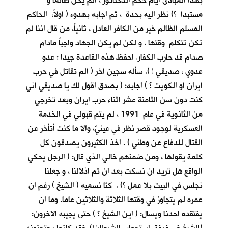
بهذا المبادئ أيام حكم الدكتاتور ، الم يكن ظالما و
مستبدا ؟) نظر اليه بحدة ، ثم اجابه بهدوء ( اولاً، الحاكم
المسلم الظالم خير من الكافر العادل ، ثانياً، من قال اننا لم
نكن نتكلم وقتها ، و لكن لم يكن الجهاد واجباً مادام
صدام قد حارب الكفار. احفظ هذه القاعدة جيدا : عدو
عدوي ، صديقي ! ). سأله سجين اخر ( الم تقاتل في حرب
ايران او الكويت ؟ ) اجابه: ( بصدق اقول لك يا صديقي اني
كنت دون سن الثامنة عشر اثناء حرب ايران وبعد تخرجي
من الثانوية في عام 1991 ، لم يتم قبولي في الخدمة
العسكرية لوجود قصر نظر في عينيّ، والا ما كنت أتأخر عن
القتال للدفاع عن وطني ) . اخذ الكثيرون يصدقون كل
كلمة يقولها ، ومن ضمنهم خالي الذي قال: ( الرجل يحكي
الواقع هل تريد ان نسكت بعد ان تم اذلالنا ، و جعلنا
نجلس في البيت بلا عمل ؟) . كنّا نسميه ( الشيخ ) رغم ان
عمره لم يتجاوز في وقتها الثلاثة والثلاثين عاما. وما ان
يفتقده احدنا ويسال: ( اين الشيخ ؟ ) حتى يجيبه الاخرون: