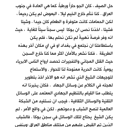
حل الصيف ، كان الجو حاراً ورطباً، كما هي العادة في جنوب
العراق . كنا ننأم خارج الخيم ليلا ، البعوض لم يكن رحيماً ،
لكن الحمامات كانت متوفرة و الطعام كان جيدا . وشيئا
فشيئا ، اخذنا نحس ان بوكا ليس سجناً سيئاً للغاية ، حيث
انه وفر فرصةً ذهبيةً لم نكن نحلم بها ، فلم يكن
باستطاعتنا ان نجتمع في بغداد او في اي مكان آخر بهذه
الطريقة . فكنا نشعر بالأمان اكثر مما كنا خارج السجن
حيث القتل المجاني والتفجيرات تحصد ارواح الناس الابرياء
يومياً. كانت الحرية ممنوحة لنا للحوار , والاستماع
لتوجيهات الشيخ الذي نشعر انه هو الاخر اخذ بتطوير
لهجته في الكلام عن وسائل الجهاد . فكان يخبرنا انه
يتطلب منا القيام بالتنظيم الجهادي المعتمد على الوسائل
التقنية والوسائل الثقافية ، فيجب ان نستفيد من الشبكة
العالمية لنصح الشباب و دعوتهم . لكن في واقع الأمر ، لم
يكن الشيخ يحتاج لتلك الوسائل في سجن بوكا . فالشباب
الذين تم القبض عليهم من مختلف مناطق العراق ؛وبنفس