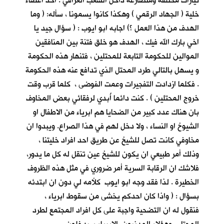
تيارات مختلفة ومتصارعة داخل الشعب العراقي . احد اعضاء
خلية ( الجهاد الرقمي ) وهكذا كانوا يسمونا ، سأله: ( وما
الهدف من هذا العمل ؟) اجابه ابو ايوب : ( سؤال جيد يا
اخي بارك الله فيك ، الهدف هو خلق فتنة بين المنافقين
الموالين للحكومة التابعة للمحتلين ، فتنهار هذه الحكومة
و يسهل بالتالي طرد المحتل الذي تدافع عنه هذه الحكومة
. فكلما ازدادت التفجيرات وعمت الفوضى ، كلما قرب وقت
خروج المحتلين ) . كنت دائما أُبدي لرفقائي بعض المخاوف
بان هناك عدد كبير من الضحايا هم ابرياء من الاطفال او
الشيوخ او النساء ، ولا دخل لهم في هذا الصراع. ويبدوا ان
مخاوفي كانت تصل للشيخ عن طريق احد افراد خليتنا ،
وذلك أمر طبيعي ان يكون للشيخ عين تنقل له كل ما يدور،
فلاشك ان الرقابة السرية أمر ضروري في مثل هذه الظروف
الخطيرة . لذا فقد وجه ابو ايوب كلأمه لي دون ان ابتدئه
بسؤال : ( واذا كان احدكم يخشى من سقوط ابرياء ،
فنقول له ان التضحية واجبة على كل افراد المجتمع لطرد