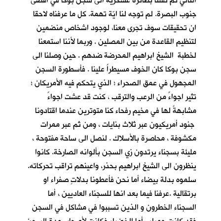
التالي تم نقلنا بطائرة عسكرية الى سجن بوكا في اقصى
جنوب البصرة. لم توجه لنا ايّة تهمة. كل ما عرفناه لاحقا
ان تحقيقات سوف تجرى معنا، لوجود اشخاص منضمين
لتنظيم القاعدة من بين المصلين . وربما لأننا استمعنا
لخطبة الشيخ ابراهيم المحرضة ضدهم . حين وصلنا الى
سجن بوكا كان الخوف مسيطراً علينا . فأسطورة السجن
المجهول في عمق الصحراء ؛ الذي يتحكم فيه الأمريكان ؛
تثير اجواءً من الرعب والترقب ، كنت قد عشت اجواءً
مشابهةً لها في مخيم رفحاء كنا متوترين عندما اقتادونا
جنود أمريكيون عبر ثلاث بنايات ، ومن ثم عبر ممرات
مكشوفة ، محاصرة بالأسلاك . لنصل الى ساحة مفتوحة ،
مليئة بسجناء يرتدون زي السجن بألوانه الصارخة. كانوا
ينظرون الى الشيخ ابراهيم بحذر، واعينهم تراقب تحركاته.
سلموه بدلة بيضاء أما نحن فأعطونا بدلاتٍ صفراء او
برتقالية .عرفنا فيما بعد انها للسجناء العاديين ، أما
السجناء الخطرون و الذين تسببوا في مشاكل في السجن