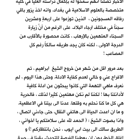
الاخبار تصلنا انهم سمحوا له بإكمال دراسته العليا في كلية
متخصصة بالعلوم الاسلامية في بغداد. وانه اخذ يزور باقي
رفاقه المسجونين ، الذين توزعوا على اربعةٍ وعشرين
سجناً في مختلف ارجاء البلاد. على الرغم من أنَّ زيارة
السجناء المتهمين بالإرهاب ، كانت محصورة بالأقارب من
الدرجة الاولى ، لكنه كان يجد طريقه سالكاً رغم كل
المصاعب !
بعد مرور اقل من شهر من خروج الشيخ ابراهيم ، تم
الافراج عني و خالي لعدم كفاية الادلة. وحتى هذا اليوم ، لم
نعرف ماهي التهمة التي كانوا يبحثون عن ادلة كافية
لأدانتنا بها ! لكننا لم نكن مهتمين كثيرا لذلك ، فالحرية
هي كل ما كنا نحلم به وقتها. عدنا الى بيتنا في الاعظمية.
و ما ان اعدت الحياة الى هاتفي النقال، حتى جاءني اتصال ،
واذا بصوت الشيخ : ( الحمد لله على سلامتكم يا اخواني ،
الطريق سالك الى بيت ابي ايوب ، نحن بانتظاركم !) و
اغلق الخط دون ان يعطينا الفرصة للتحدث. بقينا في حيرةٍ