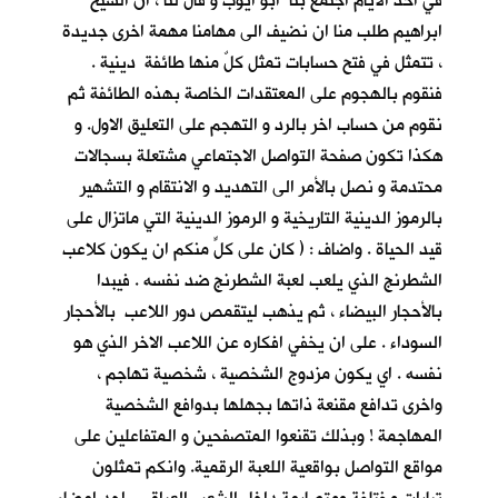
في احد الأيام اجتمع بنا ابو ايوب و قال لنا ، ان الشيخ
ابراهيم طلب منا ان نضيف الى مهامنا مهمة اخرى جديدة
، تتمثل في فتح حسابات تمثل كلٌ منها طائفة دينية .
فنقوم بالهجوم على المعتقدات الخاصة بهذه الطائفة ثم
نقوم من حساب اخر بالرد و التهجم على التعليق الاول. و
هكذا تكون صفحة التواصل الاجتماعي مشتعلة بسجالات
محتدمة و نصل بالأمر الى التهديد و الانتقام و التشهير
بالرموز الدينية التاريخية و الرموز الدينية التي ماتزال على
قيد الحياة . واضاف : ( كان على كلٍّ منكم ان يكون كلاعب
الشطرنج الذي يلعب لعبة الشطرنج ضد نفسه . فيبدا
بالأحجار البيضاء ، ثم يذهب ليتقمص دور اللاعب بالأحجار
السوداء . على ان يخفي افكاره عن اللاعب الاخر الذي هو
نفسه . اي يكون مزدوج الشخصية ، شخصية تهاجم ،
واخرى تدافع مقنعة ذاتها بجهلها بدوافع الشخصية
المهاجمة ! وبذلك تقنعوا المتصفحين و المتفاعلين على
مواقع التواصل بواقعية اللعبة الرقمية. وانكم تمثلون