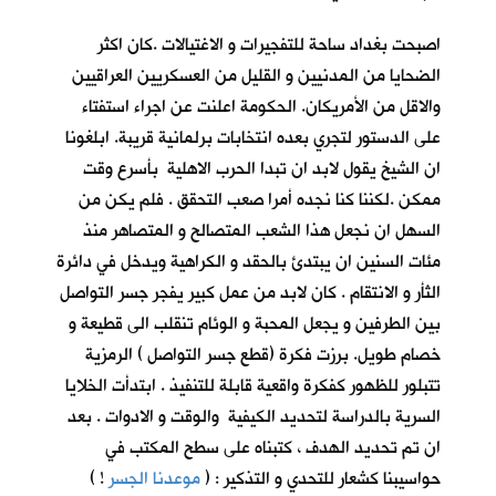
اصبحت بغداد ساحة للتفجيرات و الاغتيالات .كان اكثر
الضحايا من المدنيين و القليل من العسكريين العراقيين
والاقل من الأمريكان. الحكومة اعلنت عن اجراء استفتاء
على الدستور لتجري بعده انتخابات برلمانية قريبة. ابلغونا
ان الشيخ يقول لابد ان تبدا الحرب الاهلية بأسرع وقت
ممكن .لكننا كنا نجده أمرا صعب التحقق . فلم يكن من
السهل ان نجعل هذا الشعب المتصالح و المتصاهر منذ
مئات السنين ان يبتدئ بالحقد و الكراهية ويدخل في دائرة
الثأر و الانتقام . كان لابد من عمل كبير يفجر جسر التواصل
بين الطرفين و يجعل المحبة و الوئام تنقلب الى قطيعة و
خصام طويل. برزت فكرة (قطع جسر التواصل ) الرمزية
تتبلور للظهور كفكرة واقعية قابلة للتنفيذ . ابتدأت الخلايا
السرية بالدراسة لتحديد الكيفية والوقت و الادوات . بعد
ان تم تحديد الهدف ، كتبناه على سطح المكتب في
حواسيبنا كشعار للتحدي و التذكير : (
موعدنا الجسر
!
)