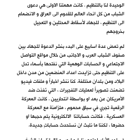
الوحيدة لنا بالتنظيم . كانت مهمتنا الاولى هي دعوى
الشباب من كل انحاء العالم للقدوم الى العراق و الانضمام
الى التنظيم ، للجهاد لأسقاط المحتلين و التعجيل
بخروجهم
لم تمضِ عدة اسابيع على البدء بنشر الدعوة للجهاد بين
صفوف الشباب العرب و الاجانب من خلال مواقع التواصل
الاجتماعي و الحسابات الوهمية التي نفتحها بأسماء تدل
على التنظيم حتى تزايدت اعداد المنضمين من مدن داخل
البلاد ومن بلدان مختلفة. كنا ننشر اخباراً و ملفات فيديو
تضمنت تصويراً لعمليات التفجيرات ، التي نُفذت ضد
الأمريكان عن بعد او بواسطة انتحاريين . كانت المعركة
الرقمية تجري في سباق محموم ، متزامنة مع المعركة
العسكرية . فكانت حساباتنا الالكترونية يتم حجبها او
حضرها ، لكننا ما نلبث ان نستحدث حساباتٍ جديدة.