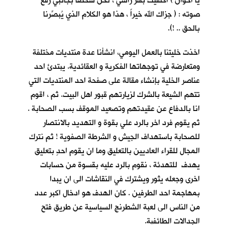
يا اخوان ) اكتفيت بهز راسي ، لكنّ شخصا بجانبي رفع
صوته : ( جزاك الله خيراً ، هذا هو الكلام الذي يُبصِّرنا
بالحق .. !).
اخذت خليتنا بالعمل اليومي، انشأنا عدة منتديات مختلفة
ومتعارضة في توجهاتها الفكرية و العقائدية. يبتدئ احد
عناصر الخلية بإنشاء مقالة على صفحة احد المنتديات التي
تتهم الشيعة بالشرك لزيارتهم قبور اهل البيت. ثم ، اقوم
انا بالدفاع عن عقيدتهم وتصعيد الموقف بسب الصحابة .
ثم يقوم فرد اخر بالرد علي بقوة و التهديد بالانتصار
للصحابة باستهداف الجيش و الشرطة الصفوية ! ثم نترك
المجال للقراء العاديين بالتعليق وما ان يقوم احدٍ بتعليق
يهدف للتهدئة ، نقوم بالرد عليه بقسوة من حسابات
اخرى وجعله يثور ويشترك في النقاشات الى ان يبدا
بمهاجمة احد الطرفين . كان الهدف هو ادخال اكبر عدد
من الناس الى لعبة الشطرنج السياسية عن طريق فتح
الجدالات الطائفية.