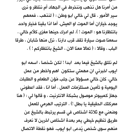
من أمرنا هل نذهب وننخرط في الجهاد أم ننتظر و نرى
سير الأمور . قال لي خالي ابو وطن : ( لنذهب ، فمعهم
يوجد خياران أما الموت او العيش. أما اذا بقينا فخيار واحد
بانتظارنا هو : الموت ! ). لم ادرك حينها مغزى كلأم خالي .
سمعنا صوت سيارة تقف قرب دارنا ، نزل منها شابان ، طرقا
الباب ، وقالا : ( تعالا معنا الان ، الشيخ بانتظاركم ! ) .
لم نلتقِ بالشيخ فيما بعد ابدا ! لكن شخصا ، اسمه ابو
ايوب اخبرني ان مهمتي ستكون اهم واخطر من عمل
خالي. كان خالي مسؤولا عن جلب مُؤن الطعام و الطلبات
اليومية و تأمين مستلزمات العمل . أما انا ، فقد اعطوني
جهاز كمبيوتر موصول بشبكة الانترنيت ، و قالوا لي : ( هنا
معركتك الحقيقية يا بطل !) . الترتيب الهرمي للعمل
وضعني مع ثلاثة اشخاص في قسم يرتبط بالشيخ عن
طريق تنظيم خيطي يمر بعدة اشخاص اخرين لا نعرف
منهم سوى شخص يُدعى ابو ايوب. فهو نقطة الاتصال