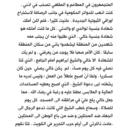
المتجمهرون في المطاعم و المقاهي تصخب في اذني .
كنت اذهب للدوائر الحكومية في جانب الرصافة لاستخراج
اوراقي الثبوتية الجديدة . عانيت كثيرا ، فلم اكن أملك
شهادة جنسية لوالدي او والدتي . كل ما كنت أملكه هو
شهادة جنسية خالي . الذي طلبوا منه ان يجلب معه
شاهدين من المنطقة ليشهدوا باني من سكان المنطقة
سابقا . كان الأمر صعبا فلا يوجد من يعرفني . و لم يأت
للشهادة الا خالي والشيخ ابراهيم أمام الجامع ، الذي كنا
نصلي فيه كل يوم مساءً . لم يكن خالي يصلي حين كان
عسكريا . ولمّا أنْ اصبح عاطلاً عن العمل ؛ وليس لديه ما
يشغله؛ لبى دعوة الشيخ ، الذي اصبح يعطيه المساعدات
المالية و الملابس عطفا عليه و رغبة في رضاء الله . مما
جعل خالي يلح عليّ في مرافقته الى المسجد كل يوم
للصلاة . وسماع خطب الشيخ التي كانت تدعو الرجال الى
الجهاد ضد المحتلين و ضد من باع الوطن الى المحتلين
.عادت ذاكرتي الى أيام حرب التحرير في الكويت . كنّا نقوم