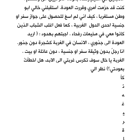
كنت قد حزمت أمري وقررت العودة. استقبلني خالي ابو
وطن مستغربا ، كيف اني لم اسعَ للحصول على جواز سفر او
جنسية احدى الدول الغربية ، كما فعل اغلب الشباب الذين
كانوا معي في مخيمات رفحاء . اجبتهم بهدوء : ( اريد
العودة الى جذوري ، الانسان في الغربة كشجرة دون جذور.
انا رجلٌ بدون وثيقة سفر او جنسية ، دون عائلة او بيت .
الغربة يا خال سوف تكرس غربتي الى الابد، هل اخطأتُ
بعودتي؟) نظر الي
كأ
نّ
ه
غ
ي
ر
ق
ا