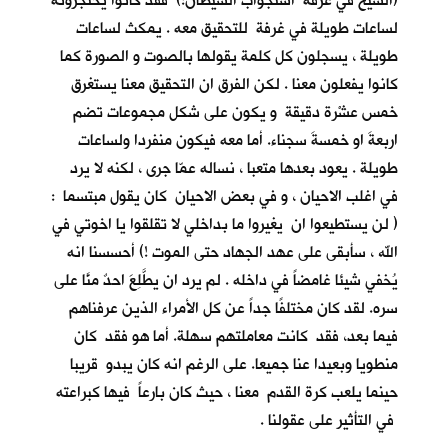
(الشيخ في غرفة استجواب الشيطان!) فقد كانوا يحتجزونه
لساعات طويلة في غرفة للتحقيق معه . يمكث لساعات
طويلة ، يسجلون كل كلمة يقولها بالصوت و الصورة كما
كانوا يفعلون معنا . لكن الفرق ان التحقيق معنا يستغرق
خمس عشْرة دقيقة و يكون على شكل مجموعات تضم
اربعةَ او خمسةَ سجناء. أما معه فيكون منفردا ولساعات
طويلة . يعود بعدها متعبا ، نساله عمّا جرى ، لكنه لا يرد
في اغلب الاحيان ، و في بعض الاحيان كان يقول مبتسما :
( لن يستطيعوا ان يغيروا ما بداخلي لا تقلقوا يا اخوتي في
الله ، سأبقى على عهد الجهاد حتى الموت !) أحسسنا انه
يُخفي شيئا غامضاً في داخله . لم يرد ان يطَّلِعَ احدٌ منَّا على
سره. لقد كان مختلفًا جداً عن كل الأمراء الذين عرفناهم
فيما بعد، فقد كانت معاملتهم سهلة. أما هو فقد كان
منطويا وبعيدا عنا جميعا. على الرغم انه كان يبدو قريبا
حينما يلعب كرة القدم معنا ، حيث كان بارعاً فيها كبراعته
في التأثير على عقولنا .