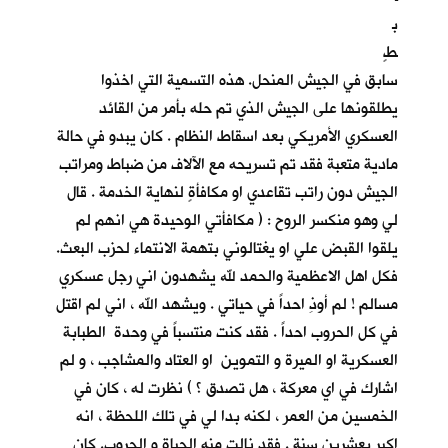
ب
طٍ
سابق في الجيش المنحل. هذه التسمية التي اخذوا
يطلقونها على الجيش الذي تم حله بأمر من القائد
العسكري الأمريكي بعد اسقاط النظام . كان يبدو في حالة
مادية متعبة فقد تم تسريحه مع الآلاف من ضباط ومراتب
الجيش دون راتب تقاعدي او مكافأةٍ لنهاية الخدمة . قال
لي وهو منكسر الروح : ( مكافأتي الوحيدة هي انهم لم
يلقوا القبض علي او يغتالوني بتهمة الانتماء لحزب البعث.
فكل اهل الاعظمية والحمد لله يشهدون اني رجل عسكري
مسالم ! لم أوذِ احداً في حياتي . ويشهد الله ، اني لم اقتل
في كل الحروب احداً . فقد كنت منتسباً في وحدة الطبابة
العسكرية او الميرة و التموين او العتاد والمشاجب ، و لم
اشارك في اي معركة ، هل تصدق ؟ ) نظرت له ، كان في
الخمسين من العمر ، لكنه بدا لي في تلك اللحظة ، انه
اكبر بعشرين سنة . فقد نالت منه الحياة و الحروب. كان