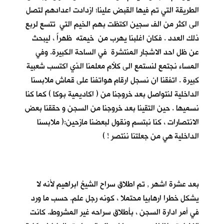
الطريقة التي تم فيها القبض علينا؛ ازدادت اعدادهم لتصل
الى اكثر من الف سجين اكتظت بهم الخيم التي تتسع لربع
ذلك العدد . فكان اغلبنا يهرب من خيمته ظهراً ، ليبحث
عن ظل احد الاشجار المنتشرة في الساحة الكبيرة. وفي
المساء نجتمع لنستمع الى كلأم معلمنا الذي اكتسب شعبية
كبيرة . اتفقنا ان نسجل ارقام هواتفنا على قماش ملابسنا
الداخلية لنتواصل بعد خروجنا من ( اكاديمية بوكا ) كما كنا
نسميها . حين التقينا بعد خروجنا من السجن و حققنا بعض
الانتصارات ، كنا نبتسم ونقول لبعضنا مازحين:( ملابسنا
الداخلية هي من جعلتنا ننتصر ! )
بعد عشرة اشهر , تم اطلاق سراح الشيخ ابراهيم لأنه لا
يشكل خطرا ارهابيا محتملا ، كونه رجل علم. حسب ما ورد
في أمر ادارة السجن ، بأطلاق سراحه غير المشروط. كانت