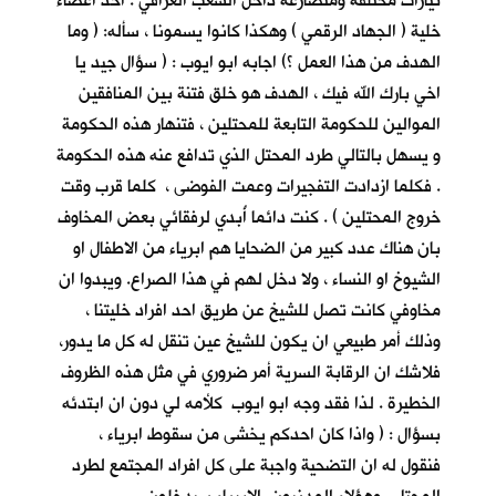
تيارات مختلفة ومتصارعة داخل الشعب العراقي . احد اعضاء
خلية ( الجهاد الرقمي ) وهكذا كانوا يسمونا ، سأله: ( وما
الهدف من هذا العمل ؟) اجابه ابو ايوب : ( سؤال جيد يا
اخي بارك الله فيك ، الهدف هو خلق فتنة بين المنافقين
الموالين للحكومة التابعة للمحتلين ، فتنهار هذه الحكومة
و يسهل بالتالي طرد المحتل الذي تدافع عنه هذه الحكومة
. فكلما ازدادت التفجيرات وعمت الفوضى ، كلما قرب وقت
خروج المحتلين ) . كنت دائما أُبدي لرفقائي بعض المخاوف
بان هناك عدد كبير من الضحايا هم ابرياء من الاطفال او
الشيوخ او النساء ، ولا دخل لهم في هذا الصراع. ويبدوا ان
مخاوفي كانت تصل للشيخ عن طريق احد افراد خليتنا ،
وذلك أمر طبيعي ان يكون للشيخ عين تنقل له كل ما يدور،
فلاشك ان الرقابة السرية أمر ضروري في مثل هذه الظروف
الخطيرة . لذا فقد وجه ابو ايوب كلأمه لي دون ان ابتدئه
بسؤال : ( واذا كان احدكم يخشى من سقوط ابرياء ،
فنقول له ان التضحية واجبة على كل افراد المجتمع لطرد