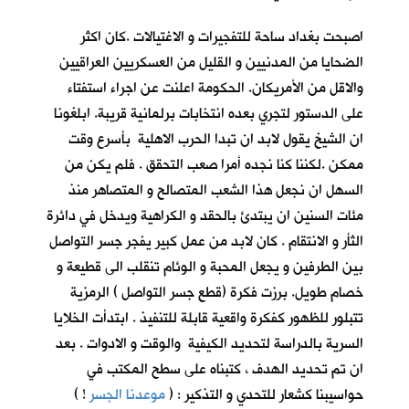
اصبحت بغداد ساحة للتفجيرات و الاغتيالات .كان اكثر
الضحايا من المدنيين و القليل من العسكريين العراقيين
والاقل من الأمريكان. الحكومة اعلنت عن اجراء استفتاء
على الدستور لتجري بعده انتخابات برلمانية قريبة. ابلغونا
ان الشيخ يقول لابد ان تبدا الحرب الاهلية بأسرع وقت
ممكن .لكننا كنا نجده أمرا صعب التحقق . فلم يكن من
السهل ان نجعل هذا الشعب المتصالح و المتصاهر منذ
مئات السنين ان يبتدئ بالحقد و الكراهية ويدخل في دائرة
الثأر و الانتقام . كان لابد من عمل كبير يفجر جسر التواصل
بين الطرفين و يجعل المحبة و الوئام تنقلب الى قطيعة و
خصام طويل. برزت فكرة (قطع جسر التواصل ) الرمزية
تتبلور للظهور كفكرة واقعية قابلة للتنفيذ . ابتدأت الخلايا
السرية بالدراسة لتحديد الكيفية والوقت و الادوات . بعد
ان تم تحديد الهدف ، كتبناه على سطح المكتب في
حواسيبنا كشعار للتحدي و التذكير : (
موعدنا الجسر
!
)