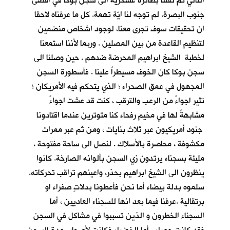
التالي تم نقلنا بطائرة عسكرية الى سجن بوكا في اقصى
جنوب البصرة. لم توجه لنا ايّة تهمة. كل ما عرفناه لاحقا
ان تحقيقات سوف تجرى معنا، لوجود اشخاص منضمين
لتنظيم القاعدة من بين المصلين . وربما لأننا استمعنا
لخطبة الشيخ ابراهيم المحرضة ضدهم . حين وصلنا الى
سجن بوكا كان الخوف مسيطراً علينا . فأسطورة السجن
المجهول في عمق الصحراء ؛ الذي يتحكم فيه الأمريكان ؛
تثير اجواءً من الرعب والترقب ، كنت قد عشت اجواءً
مشابهةً لها في مخيم رفحاء كنا متوترين عندما اقتادونا
جنود أمريكيون عبر ثلاث بنايات ، ومن ثم عبر ممرات
مكشوفة ، محاصرة بالأسلاك . لنصل الى ساحة مفتوحة ،
مليئة بسجناء يرتدون زي السجن بألوانه الصارخة. كانوا
ينظرون الى الشيخ ابراهيم بحذر، واعينهم تراقب تحركاته.
سلموه بدلة بيضاء أما نحن فأعطونا بدلاتٍ صفراء او
برتقالية .عرفنا فيما بعد انها للسجناء العاديين ، أما
السجناء الخطرون و الذين تسببوا في مشاكل في السجن