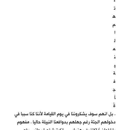
ء
ت
ه
م
ا
ل
م
ن
ي
ة
ف
ج
أ
ةً
. بل انهم سوف يشكروننا في يوم القيامة لأننا كنا سببا في
دخولهم الجنّة رغم جهلهم بدوافعنا النبيلة حاليا . مفهوم