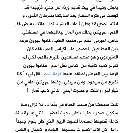
يعيش وحيدا في بيت قديم ورثه عن جدي. فزوجته قد
تُوفيت في فترة الحصار بعد اصابتها بسرطان الثدي ، و
ابنته الصغيرة ( وطن ) ذات العشر سنوات ماتت بمرض فقر
الدم . لم يكن يملك من المال ليعالجهما في مستشفى
خاص. اخبرني انهم في مدينة الطب ، كانوا يجرون قرعة
بين المحتاجين للحصول على اكياس الدم . فقد كان
المتبرعون و هو منهم مستعدين للتبرع بالدم، لكن لم
تتوفر كمية كافية من اكياس نقل الدم ! فكانوا يجرون
قرعة بين المرضى اطلقوا عليها
قرعة الدم
. قال لي : ( كنا
نقترع من سيموت ومن سيبقى . وقتها لم يكن أمامي من
خيار اخر ، راهنت ُ و خسرت ابنتي ، كأني لاعب قمار ! )
كنتُ مندهشا من صخب الحياة في بغداد . فلا تزال رهبة
سكون صحراء حفر الباطن ، حيث أمضيت اثنتي عشرة سنة
كأملة قضيتها مستمعاً لصوت الريح الذي كان ينوح وحيداً
. أما الان الاف الاصوات يصدرها الباعة و الاطفال و الناس