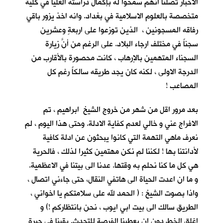
الاخبار تصلنا انهم سمحوا له بإكمال دراسته العليا في كلية
متخصصة بالعلوم الاسلامية في بغداد. وانه اخذ يزور باقي
رفاقه المسجونين ، الذين توزعوا على اربعةٍ وعشرين
سجناً في مختلف ارجاء البلاد. على الرغم من أنَّ زيارة
السجناء المتهمين بالإرهاب ، كانت محصورة بالأقارب من
الدرجة الاولى ، لكنه كان يجد طريقه سالكاً رغم كل
المصاعب !
بعد مرور اقل من شهر من خروج الشيخ ابراهيم ، تم
الافراج عني و خالي لعدم كفاية الادلة. وحتى هذا اليوم ، لم
نعرف ماهي التهمة التي كانوا يبحثون عن ادلة كافية
لأدانتنا بها ! لكننا لم نكن مهتمين كثيرا لذلك ، فالحرية
هي كل ما كنا نحلم به وقتها. عدنا الى بيتنا في الاعظمية.
و ما ان اعدت الحياة الى هاتفي النقال، حتى جاءني اتصال ،
واذا بصوت الشيخ : ( الحمد لله على سلامتكم يا اخواني ،
الطريق سالك الى بيت ابي ايوب ، نحن بانتظاركم !) و
اغلق الخط دون ان يعطينا الفرصة للتحدث. بقينا في حيرةٍ