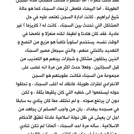
فقد كانت حمراء ، أما الخضراء فكانت لأصحاب مدة السجن
الطويلة ، أما البيضاء فتعطى لزعماء السجناء كما هو حالة
شيخ ابراهيم . كانت ادارة السجن تعتمد عليه في حل
المشاكل التي تحدث بين السجناء . كانت له ( كاريزما ) غير
عادية. فقد كان هادئا و لطيفا، لكنه منعزلا و غامضا في
الوقت نفسه. يستخدم اسلوباً خاصاً هو مزيج من النصح و
التهديد بالتخلي عنهم ، والذي سيجعل مصير السجناء
الذين يخلقون مشاكل و شجارات بينهم هو التعذيب من
قبل السجّانين . وفعلا حدث اكثر من مرة انه غضب على
مجموعة من السجناء فكانت عقوبتهم هو السجن
الانفرادي لفترات طويلة. فانقاد له اغلب السجناء ، و تحلقوا
حوله ليستمعوا الى خطبه التي كان يلقيها بثقة ، و لكن
دون ان يرتفع صوته . و لم تختلف عمّا كان ينادي به سابقا
في مسجده ببغداد ، بان من واجب المسلم ان يجاهد من
اجل ان يعيش في ظل دولة اسلامية عادلة تُطبِّقُ الأحكام
الاسلامية . سأله مرة احد السجناء : (لماذا لم تكن تنادي