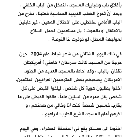
بأغلاق باب وشبابيك المسجد ، لندخل من الباب الخلفي .
وبعد أنْ تُخرجَ الخطب الدينية الحماسية غضَبَنا ، نخرج من
الباب الأمامي ساخطين على الاحتلال المهين ، غير عابئين
بالاعتقال او بالموت ! بل مستعدين لحمل السلاح
لمواجهة المحتل، لو توفرت لنا الفرصة .
في ذلك اليوم الشتائي من شهر شباط عام 2004 ، حين
خرجنا من المسجد كانت مدرعتان ( هامفي ) أمريكيتان
تقفان بالباب ، وقد احاط بالمسجد العديد من الجنود
الأمريكان يصحبهم بعض المترجمين العراقيين الملثمين.
اخذوا يطلبون هوية كل شخص ، ليلقوا القبض على كل
شخصٍ يقل عمره عن الستين عاماً . فالقوا القبض على ما
يقارب خمسين شخصاً. كنت انا وخالي من ضمنهم ، و
اخرهم أمام المسجد الشيخ الطيب؛ ابراهيم .
اخذونا الى معسكر يقع في المنطقة الخضراء . وفي اليوم