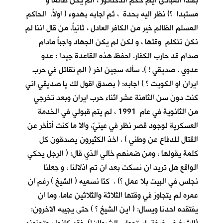
بهذا المبادئ أيام حكم الدكتاتور ، الم يكن ظالما و
مستبدا ؟) نظر اليه بحدة ، ثم اجابه بهدوء ( اولاً، الحاكم
المسلم الظالم خير من الكافر العادل ، ثانياً، من قال اننا لم
نكن نتكلم وقتها ، و لكن لم يكن الجهاد واجباً مادام
صدام قد حارب الكفار. احفظ هذه القاعدة جيدا : عدو
عدوي ، صديقي ! ). سأله سجين اخر ( الم تقاتل في حرب
ايران او الكويت ؟ ) اجابه: ( بصدق اقول لك يا صديقي اني
كنت دون سن الثامنة عشر اثناء حرب ايران وبعد تخرجي
من الثانوية في عام 1991 ، لم يتم قبولي في الخدمة
العسكرية لوجود قصر نظر في عينيّ، والا ما كنت أتأخر عن
القتال للدفاع عن وطني ) . اخذ الكثيرون يصدقون كل
كلمة يقولها ، ومن ضمنهم خالي الذي قال: ( الرجل يحكي
الواقع هل تريد ان نسكت بعد ان تم اذلالنا ، و جعلنا
نجلس في البيت بلا عمل ؟) . كنّا نسميه ( الشيخ ) رغم ان
عمره لم يتجاوز في وقتها الثلاثة والثلاثين عاما. وما ان
يفتقده احدنا ويسال: ( اين الشيخ ؟ ) حتى يجيبه الاخرون: