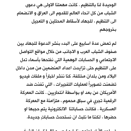
الوحيدة لنا بالتنظيم . كانت مهمتنا الاولى هي دعوى
الشباب من كل انحاء العالم للقدوم الى العراق و الانضمام
الى التنظيم ، للجهاد لأسقاط المحتلين و التعجيل
بخروجهم
لم تمضِ عدة اسابيع على البدء بنشر الدعوة للجهاد بين
صفوف الشباب العرب و الاجانب من خلال مواقع التواصل
الاجتماعي و الحسابات الوهمية التي نفتحها بأسماء تدل
على التنظيم حتى تزايدت اعداد المنضمين من مدن داخل
البلاد ومن بلدان مختلفة. كنا ننشر اخباراً و ملفات فيديو
تضمنت تصويراً لعمليات التفجيرات ، التي نُفذت ضد
الأمريكان عن بعد او بواسطة انتحاريين . كانت المعركة
الرقمية تجري في سباق محموم ، متزامنة مع المعركة
العسكرية . فكانت حساباتنا الالكترونية يتم حجبها او
حضرها ، لكننا ما نلبث ان نستحدث حساباتٍ جديدة.