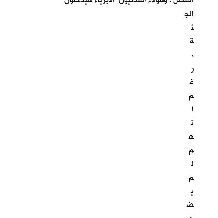
المحتل . وهؤلاء المدنيون الابرياء سيدخلون
الج
نّ
ة
،
ر
غ
م
ا
ن
ه
م
ل
م
ي
ض