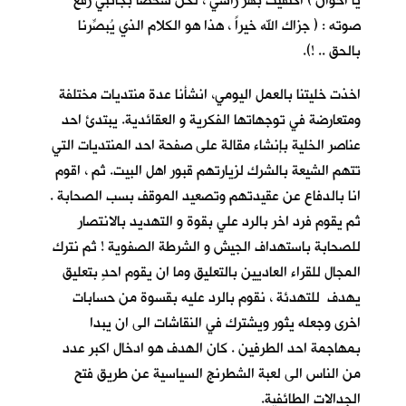
يا اخوان ) اكتفيت بهز راسي ، لكنّ شخصا بجانبي رفع
صوته : ( جزاك الله خيراً ، هذا هو الكلام الذي يُبصِّرنا
بالحق .. !).
اخذت خليتنا بالعمل اليومي، انشأنا عدة منتديات مختلفة
ومتعارضة في توجهاتها الفكرية و العقائدية. يبتدئ احد
عناصر الخلية بإنشاء مقالة على صفحة احد المنتديات التي
تتهم الشيعة بالشرك لزيارتهم قبور اهل البيت. ثم ، اقوم
انا بالدفاع عن عقيدتهم وتصعيد الموقف بسب الصحابة .
ثم يقوم فرد اخر بالرد علي بقوة و التهديد بالانتصار
للصحابة باستهداف الجيش و الشرطة الصفوية ! ثم نترك
المجال للقراء العاديين بالتعليق وما ان يقوم احدٍ بتعليق
يهدف للتهدئة ، نقوم بالرد عليه بقسوة من حسابات
اخرى وجعله يثور ويشترك في النقاشات الى ان يبدا
بمهاجمة احد الطرفين . كان الهدف هو ادخال اكبر عدد
من الناس الى لعبة الشطرنج السياسية عن طريق فتح
الجدالات الطائفية.