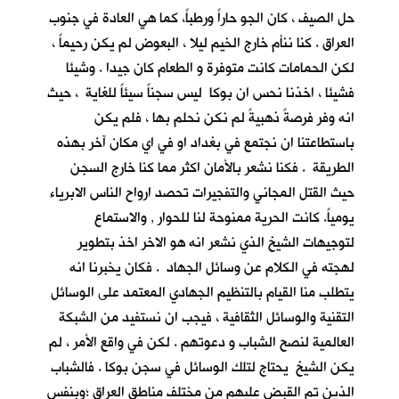
حل الصيف ، كان الجو حاراً ورطباً، كما هي العادة في جنوب
العراق . كنا ننأم خارج الخيم ليلا ، البعوض لم يكن رحيماً ،
لكن الحمامات كانت متوفرة و الطعام كان جيدا . وشيئا
فشيئا ، اخذنا نحس ان بوكا ليس سجناً سيئاً للغاية ، حيث
انه وفر فرصةً ذهبيةً لم نكن نحلم بها ، فلم يكن
باستطاعتنا ان نجتمع في بغداد او في اي مكان آخر بهذه
الطريقة . فكنا نشعر بالأمان اكثر مما كنا خارج السجن
حيث القتل المجاني والتفجيرات تحصد ارواح الناس الابرياء
يومياً. كانت الحرية ممنوحة لنا للحوار , والاستماع
لتوجيهات الشيخ الذي نشعر انه هو الاخر اخذ بتطوير
لهجته في الكلام عن وسائل الجهاد . فكان يخبرنا انه
يتطلب منا القيام بالتنظيم الجهادي المعتمد على الوسائل
التقنية والوسائل الثقافية ، فيجب ان نستفيد من الشبكة
العالمية لنصح الشباب و دعوتهم . لكن في واقع الأمر ، لم
يكن الشيخ يحتاج لتلك الوسائل في سجن بوكا . فالشباب
الذين تم القبض عليهم من مختلف مناطق العراق ؛وبنفس