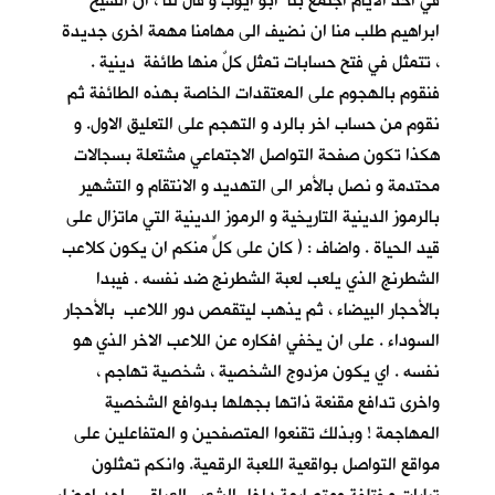
في احد الأيام اجتمع بنا ابو ايوب و قال لنا ، ان الشيخ
ابراهيم طلب منا ان نضيف الى مهامنا مهمة اخرى جديدة
، تتمثل في فتح حسابات تمثل كلٌ منها طائفة دينية .
فنقوم بالهجوم على المعتقدات الخاصة بهذه الطائفة ثم
نقوم من حساب اخر بالرد و التهجم على التعليق الاول. و
هكذا تكون صفحة التواصل الاجتماعي مشتعلة بسجالات
محتدمة و نصل بالأمر الى التهديد و الانتقام و التشهير
بالرموز الدينية التاريخية و الرموز الدينية التي ماتزال على
قيد الحياة . واضاف : ( كان على كلٍّ منكم ان يكون كلاعب
الشطرنج الذي يلعب لعبة الشطرنج ضد نفسه . فيبدا
بالأحجار البيضاء ، ثم يذهب ليتقمص دور اللاعب بالأحجار
السوداء . على ان يخفي افكاره عن اللاعب الاخر الذي هو
نفسه . اي يكون مزدوج الشخصية ، شخصية تهاجم ،
واخرى تدافع مقنعة ذاتها بجهلها بدوافع الشخصية
المهاجمة ! وبذلك تقنعوا المتصفحين و المتفاعلين على
مواقع التواصل بواقعية اللعبة الرقمية. وانكم تمثلون