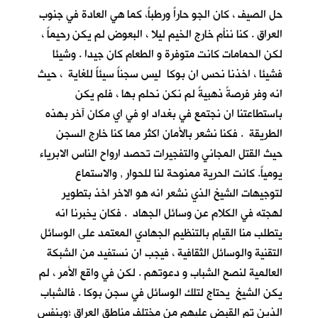
حل الصيف ، كان الجو حاراً ورطباً، كما هي العادة في جنوب
العراق . كنا ننأم خارج الخيم ليلا ، البعوض لم يكن رحيماً ،
لكن الحمامات كانت متوفرة و الطعام كان جيدا . وشيئا
فشيئا ، اخذنا نحس ان بوكا ليس سجناً سيئاً للغاية ، حيث
انه وفر فرصةً ذهبيةً لم نكن نحلم بها ، فلم يكن
باستطاعتنا ان نجتمع في بغداد او في اي مكان آخر بهذه
الطريقة . فكنا نشعر بالأمان اكثر مما كنا خارج السجن
حيث القتل المجاني والتفجيرات تحصد ارواح الناس الابرياء
يومياً. كانت الحرية ممنوحة لنا للحوار , والاستماع
لتوجيهات الشيخ الذي نشعر انه هو الاخر اخذ بتطوير
لهجته في الكلام عن وسائل الجهاد . فكان يخبرنا انه
يتطلب منا القيام بالتنظيم الجهادي المعتمد على الوسائل
التقنية والوسائل الثقافية ، فيجب ان نستفيد من الشبكة
العالمية لنصح الشباب و دعوتهم . لكن في واقع الأمر ، لم
يكن الشيخ يحتاج لتلك الوسائل في سجن بوكا . فالشباب
الذين تم القبض عليهم من مختلف مناطق العراق ؛وبنفس