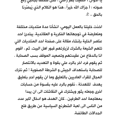
يا اخوان ) اكتفيت بهز راسي ، لكنّ شخصا بجانبي رفع
صوته : ( جزاك الله خيراً ، هذا هو الكلام الذي يُبصِّرنا
بالحق .. !).
اخذت خليتنا بالعمل اليومي، انشأنا عدة منتديات مختلفة
ومتعارضة في توجهاتها الفكرية و العقائدية. يبتدئ احد
عناصر الخلية بإنشاء مقالة على صفحة احد المنتديات التي
تتهم الشيعة بالشرك لزيارتهم قبور اهل البيت. ثم ، اقوم
انا بالدفاع عن عقيدتهم وتصعيد الموقف بسب الصحابة .
ثم يقوم فرد اخر بالرد علي بقوة و التهديد بالانتصار
للصحابة باستهداف الجيش و الشرطة الصفوية ! ثم نترك
المجال للقراء العاديين بالتعليق وما ان يقوم احدٍ بتعليق
يهدف للتهدئة ، نقوم بالرد عليه بقسوة من حسابات
اخرى وجعله يثور ويشترك في النقاشات الى ان يبدا
بمهاجمة احد الطرفين . كان الهدف هو ادخال اكبر عدد
من الناس الى لعبة الشطرنج السياسية عن طريق فتح
الجدالات الطائفية.