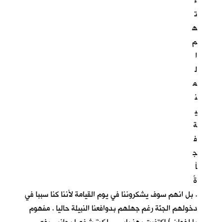
ء
ت
ه
م
ا
ل
م
ن
ي
ة
ف
ج
أ
ةً
. بل انهم سوف يشكروننا في يوم القيامة لأننا كنا سببا في
دخولهم الجنّة رغم جهلهم بدوافعنا النبيلة حاليا . مفهوم