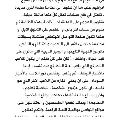
في احد الأيام اجتمع بنا ابو ايوب و قال لنا ، ان الشيخ
ابراهيم طلب منا ان نضيف الى مهامنا مهمة اخرى جديدة
، تتمثل في فتح حسابات تمثل كلٌ منها طائفة دينية .
فنقوم بالهجوم على المعتقدات الخاصة بهذه الطائفة ثم
نقوم من حساب اخر بالرد و التهجم على التعليق الاول. و
هكذا تكون صفحة التواصل الاجتماعي مشتعلة بسجالات
محتدمة و نصل بالأمر الى التهديد و الانتقام و التشهير
بالرموز الدينية التاريخية و الرموز الدينية التي ماتزال على
قيد الحياة . واضاف : ( كان على كلٍّ منكم ان يكون كلاعب
الشطرنج الذي يلعب لعبة الشطرنج ضد نفسه . فيبدا
بالأحجار البيضاء ، ثم يذهب ليتقمص دور اللاعب بالأحجار
السوداء . على ان يخفي افكاره عن اللاعب الاخر الذي هو
نفسه . اي يكون مزدوج الشخصية ، شخصية تهاجم ،
واخرى تدافع مقنعة ذاتها بجهلها بدوافع الشخصية
المهاجمة ! وبذلك تقنعوا المتصفحين و المتفاعلين على
مواقع التواصل بواقعية اللعبة الرقمية. وانكم تمثلون