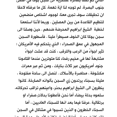
التالي تم نقلنا بطائرة عسكرية الى سجن بوكا في اقصى
جنوب البصرة. لم توجه لنا ايّة تهمة. كل ما عرفناه لاحقا
ان تحقيقات سوف تجرى معنا، لوجود اشخاص منضمين
لتنظيم القاعدة من بين المصلين . وربما لأننا استمعنا
لخطبة الشيخ ابراهيم المحرضة ضدهم . حين وصلنا الى
سجن بوكا كان الخوف مسيطراً علينا . فأسطورة السجن
المجهول في عمق الصحراء ؛ الذي يتحكم فيه الأمريكان ؛
تثير اجواءً من الرعب والترقب ، كنت قد عشت اجواءً
مشابهةً لها في مخيم رفحاء كنا متوترين عندما اقتادونا
جنود أمريكيون عبر ثلاث بنايات ، ومن ثم عبر ممرات
مكشوفة ، محاصرة بالأسلاك . لنصل الى ساحة مفتوحة ،
مليئة بسجناء يرتدون زي السجن بألوانه الصارخة. كانوا
ينظرون الى الشيخ ابراهيم بحذر، واعينهم تراقب تحركاته.
سلموه بدلة بيضاء أما نحن فأعطونا بدلاتٍ صفراء او
برتقالية .عرفنا فيما بعد انها للسجناء العاديين ، أما
السجناء الخطرون و الذين تسببوا في مشاكل في السجن