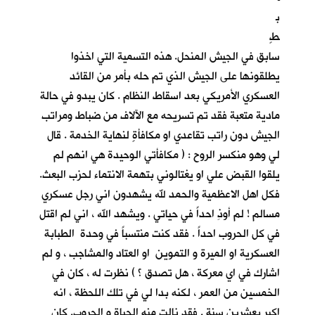
ب
طٍ
سابق في الجيش المنحل. هذه التسمية التي اخذوا
يطلقونها على الجيش الذي تم حله بأمر من القائد
العسكري الأمريكي بعد اسقاط النظام . كان يبدو في حالة
مادية متعبة فقد تم تسريحه مع الآلاف من ضباط ومراتب
الجيش دون راتب تقاعدي او مكافأةٍ لنهاية الخدمة . قال
لي وهو منكسر الروح : ( مكافأتي الوحيدة هي انهم لم
يلقوا القبض علي او يغتالوني بتهمة الانتماء لحزب البعث.
فكل اهل الاعظمية والحمد لله يشهدون اني رجل عسكري
مسالم ! لم أوذِ احداً في حياتي . ويشهد الله ، اني لم اقتل
في كل الحروب احداً . فقد كنت منتسباً في وحدة الطبابة
العسكرية او الميرة و التموين او العتاد والمشاجب ، و لم
اشارك في اي معركة ، هل تصدق ؟ ) نظرت له ، كان في
الخمسين من العمر ، لكنه بدا لي في تلك اللحظة ، انه
اكبر بعشرين سنة . فقد نالت منه الحياة و الحروب. كان