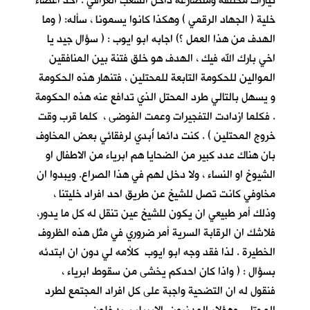
تيارات مختلفة ومتصارعة داخل الشعب العراقي . احد اعضاء
خلية ( الجهاد الرقمي ) وهكذا كانوا يسمونا ، سأله: ( وما
الهدف من هذا العمل ؟) اجابه ابو ايوب : ( سؤال جيد يا
اخي بارك الله فيك ، الهدف هو خلق فتنة بين المنافقين
الموالين للحكومة التابعة للمحتلين ، فتنهار هذه الحكومة
و يسهل بالتالي طرد المحتل الذي تدافع عنه هذه الحكومة
. فكلما ازدادت التفجيرات وعمت الفوضى ، كلما قرب وقت
خروج المحتلين ) . كنت دائما أُبدي لرفقائي بعض المخاوف
بان هناك عدد كبير من الضحايا هم ابرياء من الاطفال او
الشيوخ او النساء ، ولا دخل لهم في هذا الصراع. ويبدوا ان
مخاوفي كانت تصل للشيخ عن طريق احد افراد خليتنا ،
وذلك أمر طبيعي ان يكون للشيخ عين تنقل له كل ما يدور،
فلاشك ان الرقابة السرية أمر ضروري في مثل هذه الظروف
الخطيرة . لذا فقد وجه ابو ايوب كلأمه لي دون ان ابتدئه
بسؤال : ( واذا كان احدكم يخشى من سقوط ابرياء ،
فنقول له ان التضحية واجبة على كل افراد المجتمع لطرد