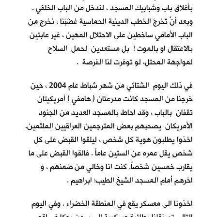
بأغلاق باب وشبابيك المسجد ، لندخل من الباب الخلفي .
وبعد أنْ تُخرجَ الخطب الدينية الحماسية غضَبَنا ، نخرج من
الباب الأمامي ساخطين على الاحتلال المهين ، غير عابئين
بالاعتقال او بالموت ! بل مستعدين لحمل السلاح
لمواجهة المحتل، لو توفرت لنا الفرصة .
في ذلك اليوم الشتائي من شهر شباط عام 2004 ، حين
خرجنا من المسجد كانت مدرعتان ( هامفي ) أمريكيتان
تقفان بالباب ، وقد احاط بالمسجد العديد من الجنود
الأمريكان يصحبهم بعض المترجمين العراقيين الملثمين.
اخذوا يطلبون هوية كل شخص ، ليلقوا القبض على كل
شخصٍ يقل عمره عن الستين عاماً . فالقوا القبض على ما
يقارب خمسين شخصاً. كنت انا وخالي من ضمنهم ، و
اخرهم أمام المسجد الشيخ الطيب؛ ابراهيم .
اخذونا الى معسكر يقع في المنطقة الخضراء . وفي اليوم