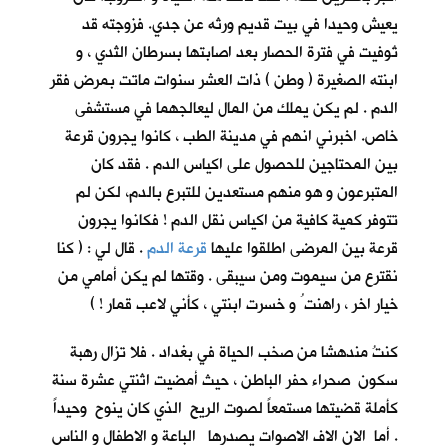
يعيش وحيدا في بيت قديم ورثه عن جدي. فزوجته قد
تُوفيت في فترة الحصار بعد اصابتها بسرطان الثدي ، و
ابنته الصغيرة ( وطن ) ذات العشر سنوات ماتت بمرض فقر
الدم . لم يكن يملك من المال ليعالجهما في مستشفى
خاص. اخبرني انهم في مدينة الطب ، كانوا يجرون قرعة
بين المحتاجين للحصول على اكياس الدم . فقد كان
المتبرعون و هو منهم مستعدين للتبرع بالدم، لكن لم
تتوفر كمية كافية من اكياس نقل الدم ! فكانوا يجرون
قرعة بين المرضى اطلقوا عليها
قرعة الدم
. قال لي : ( كنا
نقترع من سيموت ومن سيبقى . وقتها لم يكن أمامي من
خيار اخر ، راهنت ُ و خسرت ابنتي ، كأني لاعب قمار ! )
كنتُ مندهشا من صخب الحياة في بغداد . فلا تزال رهبة
سكون صحراء حفر الباطن ، حيث أمضيت اثنتي عشرة سنة
كأملة قضيتها مستمعاً لصوت الريح الذي كان ينوح وحيداً
. أما الان الاف الاصوات يصدرها الباعة و الاطفال و الناس