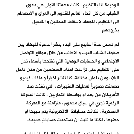
الوحيدة لنا بالتنظيم . كانت مهمتنا الاولى هي دعوى
الشباب من كل انحاء العالم للقدوم الى العراق و الانضمام
الى التنظيم ، للجهاد لأسقاط المحتلين و التعجيل
بخروجهم
لم تمضِ عدة اسابيع على البدء بنشر الدعوة للجهاد بين
صفوف الشباب العرب و الاجانب من خلال مواقع التواصل
الاجتماعي و الحسابات الوهمية التي نفتحها بأسماء تدل
على التنظيم حتى تزايدت اعداد المنضمين من مدن داخل
البلاد ومن بلدان مختلفة. كنا ننشر اخباراً و ملفات فيديو
تضمنت تصويراً لعمليات التفجيرات ، التي نُفذت ضد
الأمريكان عن بعد او بواسطة انتحاريين . كانت المعركة
الرقمية تجري في سباق محموم ، متزامنة مع المعركة
العسكرية . فكانت حساباتنا الالكترونية يتم حجبها او
حضرها ، لكننا ما نلبث ان نستحدث حساباتٍ جديدة.