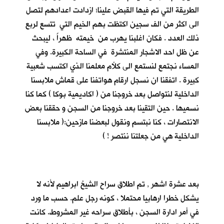
الطريقة التي تم فيها القبض علينا؛ ازدادت اعدادهم لتصل
الى اكثر من الف سجين اكتظت بهم الخيم التي تتسع لربع
ذلك العدد . فكان اغلبنا يهرب من خيمته ظهراً ، ليبحث
عن ظل احد الاشجار المنتشرة في الساحة الكبيرة. وفي
المساء نجتمع لنستمع الى كلأم معلمنا الذي اكتسب شعبية
كبيرة . اتفقنا ان نسجل ارقام هواتفنا على قماش ملابسنا
الداخلية لنتواصل بعد خروجنا من ( اكاديمية بوكا ) كما كنا
نسميها . حين التقينا بعد خروجنا من السجن و حققنا بعض
الانتصارات ، كنا نبتسم ونقول لبعضنا مازحين:( ملابسنا
الداخلية هي من جعلتنا ننتصر ! )
بعد عشرة اشهر , تم اطلاق سراح الشيخ ابراهيم لأنه لا
يشكل خطرا ارهابيا محتملا ، كونه رجل علم. حسب ما ورد
في أمر ادارة السجن ، بأطلاق سراحه غير المشروط. كانت