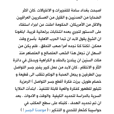
اصبحت بغداد ساحة للتفجيرات و الاغتيالات .كان اكثر
الضحايا من المدنيين و القليل من العسكريين العراقيين
والاقل من الأمريكان. الحكومة اعلنت عن اجراء استفتاء
على الدستور لتجري بعده انتخابات برلمانية قريبة. ابلغونا
ان الشيخ يقول لابد ان تبدا الحرب الاهلية بأسرع وقت
ممكن .لكننا كنا نجده أمرا صعب التحقق . فلم يكن من
السهل ان نجعل هذا الشعب المتصالح و المتصاهر منذ
مئات السنين ان يبتدئ بالحقد و الكراهية ويدخل في دائرة
الثأر و الانتقام . كان لابد من عمل كبير يفجر جسر التواصل
بين الطرفين و يجعل المحبة و الوئام تنقلب الى قطيعة و
خصام طويل. برزت فكرة (قطع جسر التواصل ) الرمزية
تتبلور للظهور كفكرة واقعية قابلة للتنفيذ . ابتدأت الخلايا
السرية بالدراسة لتحديد الكيفية والوقت و الادوات . بعد
ان تم تحديد الهدف ، كتبناه على سطح المكتب في
حواسيبنا كشعار للتحدي و التذكير : (
موعدنا الجسر
!
)