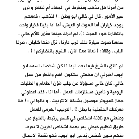
من أمرنا هل نذهب وننخرط في الجهاد أم ننتظر و نرى
سير الأمور . قال لي خالي ابو وطن : ( لنذهب ، فمعهم
يوجد خياران أما الموت او العيش. أما اذا بقينا فخيار واحد
بانتظارنا هو : الموت ! ). لم ادرك حينها مغزى كلأم خالي .
سمعنا صوت سيارة تقف قرب دارنا ، نزل منها شابان ، طرقا
الباب ، وقالا : ( تعالا معنا الان ، الشيخ بانتظاركم ! ) .
لم نلتقِ بالشيخ فيما بعد ابدا ! لكن شخصا ، اسمه ابو
ايوب اخبرني ان مهمتي ستكون اهم واخطر من عمل
خالي. كان خالي مسؤولا عن جلب مُؤن الطعام و الطلبات
اليومية و تأمين مستلزمات العمل . أما انا ، فقد اعطوني
جهاز كمبيوتر موصول بشبكة الانترنيت ، و قالوا لي : ( هنا
معركتك الحقيقية يا بطل !) . الترتيب الهرمي للعمل
وضعني مع ثلاثة اشخاص في قسم يرتبط بالشيخ عن
طريق تنظيم خيطي يمر بعدة اشخاص اخرين لا نعرف
منهم سوى شخص يُدعى ابو ايوب. فهو نقطة الاتصال