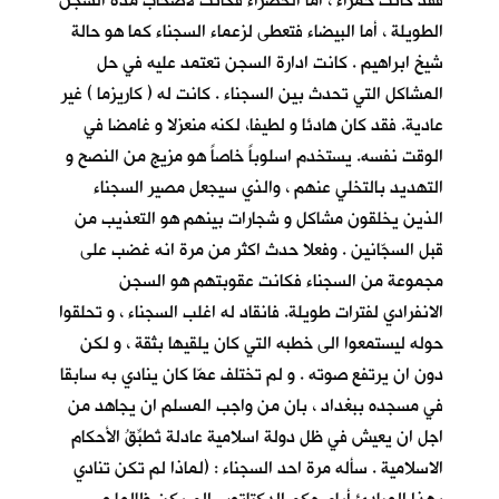
فقد كانت حمراء ، أما الخضراء فكانت لأصحاب مدة السجن
الطويلة ، أما البيضاء فتعطى لزعماء السجناء كما هو حالة
شيخ ابراهيم . كانت ادارة السجن تعتمد عليه في حل
المشاكل التي تحدث بين السجناء . كانت له ( كاريزما ) غير
عادية. فقد كان هادئا و لطيفا، لكنه منعزلا و غامضا في
الوقت نفسه. يستخدم اسلوباً خاصاً هو مزيج من النصح و
التهديد بالتخلي عنهم ، والذي سيجعل مصير السجناء
الذين يخلقون مشاكل و شجارات بينهم هو التعذيب من
قبل السجّانين . وفعلا حدث اكثر من مرة انه غضب على
مجموعة من السجناء فكانت عقوبتهم هو السجن
الانفرادي لفترات طويلة. فانقاد له اغلب السجناء ، و تحلقوا
حوله ليستمعوا الى خطبه التي كان يلقيها بثقة ، و لكن
دون ان يرتفع صوته . و لم تختلف عمّا كان ينادي به سابقا
في مسجده ببغداد ، بان من واجب المسلم ان يجاهد من
اجل ان يعيش في ظل دولة اسلامية عادلة تُطبِّقُ الأحكام
الاسلامية . سأله مرة احد السجناء : (لماذا لم تكن تنادي