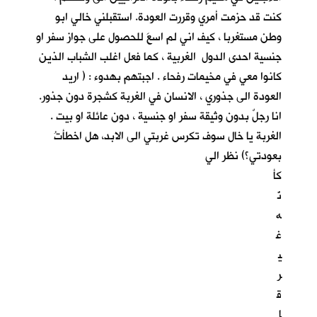
كنت قد حزمت أمري وقررت العودة. استقبلني خالي ابو
وطن مستغربا ، كيف اني لم اسعَ للحصول على جواز سفر او
جنسية احدى الدول الغربية ، كما فعل اغلب الشباب الذين
كانوا معي في مخيمات رفحاء . اجبتهم بهدوء : ( اريد
العودة الى جذوري ، الانسان في الغربة كشجرة دون جذور.
انا رجلٌ بدون وثيقة سفر او جنسية ، دون عائلة او بيت .
الغربة يا خال سوف تكرس غربتي الى الابد، هل اخطأتُ
بعودتي؟) نظر الي
كأ
نّ
ه
غ
ي
ر
ق
ا