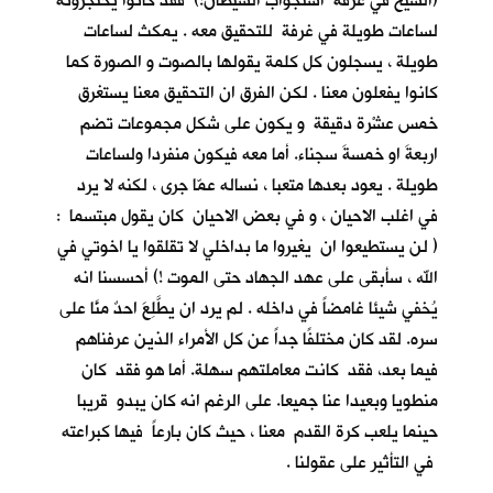
(الشيخ في غرفة استجواب الشيطان!) فقد كانوا يحتجزونه
لساعات طويلة في غرفة للتحقيق معه . يمكث لساعات
طويلة ، يسجلون كل كلمة يقولها بالصوت و الصورة كما
كانوا يفعلون معنا . لكن الفرق ان التحقيق معنا يستغرق
خمس عشْرة دقيقة و يكون على شكل مجموعات تضم
اربعةَ او خمسةَ سجناء. أما معه فيكون منفردا ولساعات
طويلة . يعود بعدها متعبا ، نساله عمّا جرى ، لكنه لا يرد
في اغلب الاحيان ، و في بعض الاحيان كان يقول مبتسما :
( لن يستطيعوا ان يغيروا ما بداخلي لا تقلقوا يا اخوتي في
الله ، سأبقى على عهد الجهاد حتى الموت !) أحسسنا انه
يُخفي شيئا غامضاً في داخله . لم يرد ان يطَّلِعَ احدٌ منَّا على
سره. لقد كان مختلفًا جداً عن كل الأمراء الذين عرفناهم
فيما بعد، فقد كانت معاملتهم سهلة. أما هو فقد كان
منطويا وبعيدا عنا جميعا. على الرغم انه كان يبدو قريبا
حينما يلعب كرة القدم معنا ، حيث كان بارعاً فيها كبراعته
في التأثير على عقولنا .