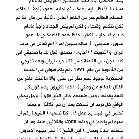
بهذا المبادئ أيام حكم الدكتاتور ، الم يكن ظالما و
مستبدا ؟) نظر اليه بحدة ، ثم اجابه بهدوء ( اولاً، الحاكم
المسلم الظالم خير من الكافر العادل ، ثانياً، من قال اننا لم
نكن نتكلم وقتها ، و لكن لم يكن الجهاد واجباً مادام
صدام قد حارب الكفار. احفظ هذه القاعدة جيدا : عدو
عدوي ، صديقي ! ). سأله سجين اخر ( الم تقاتل في حرب
ايران او الكويت ؟ ) اجابه: ( بصدق اقول لك يا صديقي اني
كنت دون سن الثامنة عشر اثناء حرب ايران وبعد تخرجي
من الثانوية في عام 1991 ، لم يتم قبولي في الخدمة
العسكرية لوجود قصر نظر في عينيّ، والا ما كنت أتأخر عن
القتال للدفاع عن وطني ) . اخذ الكثيرون يصدقون كل
كلمة يقولها ، ومن ضمنهم خالي الذي قال: ( الرجل يحكي
الواقع هل تريد ان نسكت بعد ان تم اذلالنا ، و جعلنا
نجلس في البيت بلا عمل ؟) . كنّا نسميه ( الشيخ ) رغم ان
عمره لم يتجاوز في وقتها الثلاثة والثلاثين عاما. وما ان
يفتقده احدنا ويسال: ( اين الشيخ ؟ ) حتى يجيبه الاخرون: