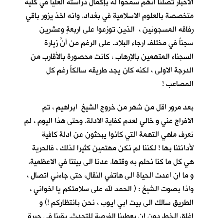
الاخبار تصلنا انهم سمحوا له بإكمال دراسته العليا في كلية
متخصصة بالعلوم الاسلامية في بغداد. وانه اخذ يزور باقي
رفاقه المسجونين ، الذين توزعوا على اربعةٍ وعشرين
سجناً في مختلف ارجاء البلاد. على الرغم من أنَّ زيارة
السجناء المتهمين بالإرهاب ، كانت محصورة بالأقارب من
الدرجة الاولى ، لكنه كان يجد طريقه سالكاً رغم كل
المصاعب !
بعد مرور اقل من شهر من خروج الشيخ ابراهيم ، تم
الافراج عني و خالي لعدم كفاية الادلة. وحتى هذا اليوم ، لم
نعرف ماهي التهمة التي كانوا يبحثون عن ادلة كافية
لأدانتنا بها ! لكننا لم نكن مهتمين كثيرا لذلك ، فالحرية
هي كل ما كنا نحلم به وقتها. عدنا الى بيتنا في الاعظمية.
و ما ان اعدت الحياة الى هاتفي النقال، حتى جاءني اتصال ،
واذا بصوت الشيخ : ( الحمد لله على سلامتكم يا اخواني ،
الطريق سالك الى بيت ابي ايوب ، نحن بانتظاركم !) و
اغلق الخط دون ان يعطينا الفرصة للتحدث. بقينا في حيرةٍ