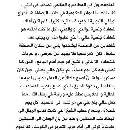
المتجمهرون في المطاعم و المقاهي تصخب في اذني .
كنت اذهب للدوائر الحكومية في جانب الرصافة لاستخراج
اوراقي الثبوتية الجديدة . عانيت كثيرا ، فلم اكن أملك
شهادة جنسية لوالدي او والدتي . كل ما كنت أملكه هو
شهادة جنسية خالي . الذي طلبوا منه ان يجلب معه
شاهدين من المنطقة ليشهدوا باني من سكان المنطقة
سابقا . كان الأمر صعبا فلا يوجد من يعرفني . و لم يأت
للشهادة الا خالي والشيخ ابراهيم أمام الجامع ، الذي كنا
نصلي فيه كل يوم مساءً . لم يكن خالي يصلي حين كان
عسكريا . ولمّا أنْ اصبح عاطلاً عن العمل ؛ وليس لديه ما
يشغله؛ لبى دعوة الشيخ ، الذي اصبح يعطيه المساعدات
المالية و الملابس عطفا عليه و رغبة في رضاء الله . مما
جعل خالي يلح عليّ في مرافقته الى المسجد كل يوم
للصلاة . وسماع خطب الشيخ التي كانت تدعو الرجال الى
الجهاد ضد المحتلين و ضد من باع الوطن الى المحتلين
.عادت ذاكرتي الى أيام حرب التحرير في الكويت . كنّا نقوم