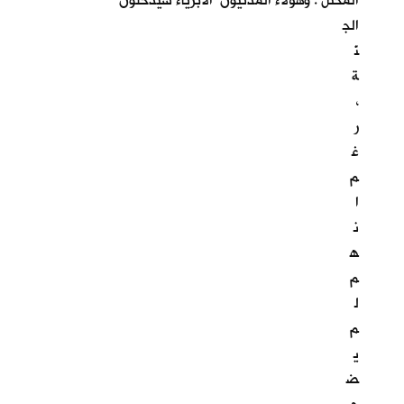
المحتل . وهؤلاء المدنيون الابرياء سيدخلون
الج
نّ
ة
،
ر
غ
م
ا
ن
ه
م
ل
م
ي
ض