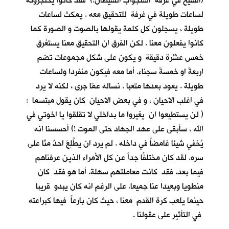
(الشيخ في غرفة استجواب الشيطان!) فقد كانوا يحتجزونه
لساعات طويلة في غرفة للتحقيق معه . يمكث لساعات
طويلة ، يسجلون كل كلمة يقولها بالصوت و الصورة كما
كانوا يفعلون معنا . لكن الفرق ان التحقيق معنا يستغرق
خمس عشْرة دقيقة و يكون على شكل مجموعات تضم
اربعةَ او خمسةَ سجناء. أما معه فيكون منفردا ولساعات
طويلة . يعود بعدها متعبا ، نساله عمّا جرى ، لكنه لا يرد
في اغلب الاحيان ، و في بعض الاحيان كان يقول مبتسما :
( لن يستطيعوا ان يغيروا ما بداخلي لا تقلقوا يا اخوتي في
الله ، سأبقى على عهد الجهاد حتى الموت !) أحسسنا انه
يُخفي شيئا غامضاً في داخله . لم يرد ان يطَّلِعَ احدٌ منَّا على
سره. لقد كان مختلفًا جداً عن كل الأمراء الذين عرفناهم
فيما بعد، فقد كانت معاملتهم سهلة. أما هو فقد كان
منطويا وبعيدا عنا جميعا. على الرغم انه كان يبدو قريبا
حينما يلعب كرة القدم معنا ، حيث كان بارعاً فيها كبراعته
في التأثير على عقولنا .