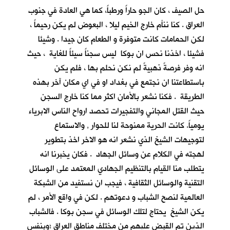
حل الصيف ، كان الجو حاراً ورطباً، كما هي العادة في جنوب
العراق . كنا ننأم خارج الخيم ليلا ، البعوض لم يكن رحيماً ،
لكن الحمامات كانت متوفرة و الطعام كان جيدا . وشيئا
فشيئا ، اخذنا نحس ان بوكا ليس سجناً سيئاً للغاية ، حيث
انه وفر فرصةً ذهبيةً لم نكن نحلم بها ، فلم يكن
باستطاعتنا ان نجتمع في بغداد او في اي مكان آخر بهذه
الطريقة . فكنا نشعر بالأمان اكثر مما كنا خارج السجن
حيث القتل المجاني والتفجيرات تحصد ارواح الناس الابرياء
يومياً. كانت الحرية ممنوحة لنا للحوار , والاستماع
لتوجيهات الشيخ الذي نشعر انه هو الاخر اخذ بتطوير
لهجته في الكلام عن وسائل الجهاد . فكان يخبرنا انه
يتطلب منا القيام بالتنظيم الجهادي المعتمد على الوسائل
التقنية والوسائل الثقافية ، فيجب ان نستفيد من الشبكة
العالمية لنصح الشباب و دعوتهم . لكن في واقع الأمر ، لم
يكن الشيخ يحتاج لتلك الوسائل في سجن بوكا . فالشباب
الذين تم القبض عليهم من مختلف مناطق العراق ؛وبنفس