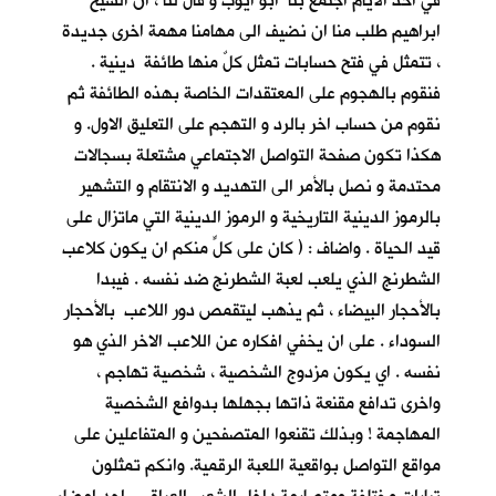
في احد الأيام اجتمع بنا ابو ايوب و قال لنا ، ان الشيخ
ابراهيم طلب منا ان نضيف الى مهامنا مهمة اخرى جديدة
، تتمثل في فتح حسابات تمثل كلٌ منها طائفة دينية .
فنقوم بالهجوم على المعتقدات الخاصة بهذه الطائفة ثم
نقوم من حساب اخر بالرد و التهجم على التعليق الاول. و
هكذا تكون صفحة التواصل الاجتماعي مشتعلة بسجالات
محتدمة و نصل بالأمر الى التهديد و الانتقام و التشهير
بالرموز الدينية التاريخية و الرموز الدينية التي ماتزال على
قيد الحياة . واضاف : ( كان على كلٍّ منكم ان يكون كلاعب
الشطرنج الذي يلعب لعبة الشطرنج ضد نفسه . فيبدا
بالأحجار البيضاء ، ثم يذهب ليتقمص دور اللاعب بالأحجار
السوداء . على ان يخفي افكاره عن اللاعب الاخر الذي هو
نفسه . اي يكون مزدوج الشخصية ، شخصية تهاجم ،
واخرى تدافع مقنعة ذاتها بجهلها بدوافع الشخصية
المهاجمة ! وبذلك تقنعوا المتصفحين و المتفاعلين على
مواقع التواصل بواقعية اللعبة الرقمية. وانكم تمثلون