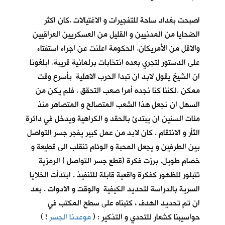
اصبحت بغداد ساحة للتفجيرات و الاغتيالات .كان اكثر
الضحايا من المدنيين و القليل من العسكريين العراقيين
والاقل من الأمريكان. الحكومة اعلنت عن اجراء استفتاء
على الدستور لتجري بعده انتخابات برلمانية قريبة. ابلغونا
ان الشيخ يقول لابد ان تبدا الحرب الاهلية بأسرع وقت
ممكن .لكننا كنا نجده أمرا صعب التحقق . فلم يكن من
السهل ان نجعل هذا الشعب المتصالح و المتصاهر منذ
مئات السنين ان يبتدئ بالحقد و الكراهية ويدخل في دائرة
الثأر و الانتقام . كان لابد من عمل كبير يفجر جسر التواصل
بين الطرفين و يجعل المحبة و الوئام تنقلب الى قطيعة و
خصام طويل. برزت فكرة (قطع جسر التواصل ) الرمزية
تتبلور للظهور كفكرة واقعية قابلة للتنفيذ . ابتدأت الخلايا
السرية بالدراسة لتحديد الكيفية والوقت و الادوات . بعد
ان تم تحديد الهدف ، كتبناه على سطح المكتب في
حواسيبنا كشعار للتحدي و التذكير : (
موعدنا الجسر
!
)