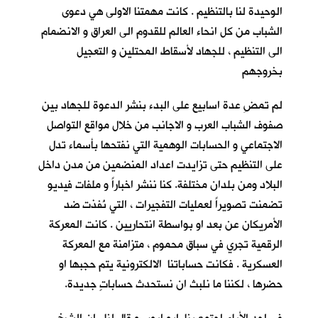
الوحيدة لنا بالتنظيم . كانت مهمتنا الاولى هي دعوى
الشباب من كل انحاء العالم للقدوم الى العراق و الانضمام
الى التنظيم ، للجهاد لأسقاط المحتلين و التعجيل
بخروجهم
لم تمضِ عدة اسابيع على البدء بنشر الدعوة للجهاد بين
صفوف الشباب العرب و الاجانب من خلال مواقع التواصل
الاجتماعي و الحسابات الوهمية التي نفتحها بأسماء تدل
على التنظيم حتى تزايدت اعداد المنضمين من مدن داخل
البلاد ومن بلدان مختلفة. كنا ننشر اخباراً و ملفات فيديو
تضمنت تصويراً لعمليات التفجيرات ، التي نُفذت ضد
الأمريكان عن بعد او بواسطة انتحاريين . كانت المعركة
الرقمية تجري في سباق محموم ، متزامنة مع المعركة
العسكرية . فكانت حساباتنا الالكترونية يتم حجبها او
حضرها ، لكننا ما نلبث ان نستحدث حساباتٍ جديدة.