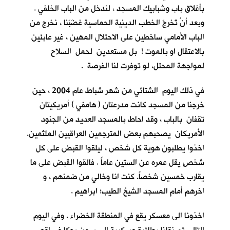
بأغلاق باب وشبابيك المسجد ، لندخل من الباب الخلفي .
وبعد أنْ تُخرجَ الخطب الدينية الحماسية غضَبَنا ، نخرج من
الباب الأمامي ساخطين على الاحتلال المهين ، غير عابئين
بالاعتقال او بالموت ! بل مستعدين لحمل السلاح
لمواجهة المحتل، لو توفرت لنا الفرصة .
في ذلك اليوم الشتائي من شهر شباط عام 2004 ، حين
خرجنا من المسجد كانت مدرعتان ( هامفي ) أمريكيتان
تقفان بالباب ، وقد احاط بالمسجد العديد من الجنود
الأمريكان يصحبهم بعض المترجمين العراقيين الملثمين.
اخذوا يطلبون هوية كل شخص ، ليلقوا القبض على كل
شخصٍ يقل عمره عن الستين عاماً . فالقوا القبض على ما
يقارب خمسين شخصاً. كنت انا وخالي من ضمنهم ، و
اخرهم أمام المسجد الشيخ الطيب؛ ابراهيم .
اخذونا الى معسكر يقع في المنطقة الخضراء . وفي اليوم