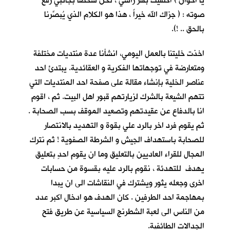
يا اخوان ) اكتفيت بهز راسي ، لكنّ شخصا بجانبي رفع
صوته : ( جزاك الله خيراً ، هذا هو الكلام الذي يُبصِّرنا
بالحق .. !).
اخذت خليتنا بالعمل اليومي، انشأنا عدة منتديات مختلفة
ومتعارضة في توجهاتها الفكرية و العقائدية. يبتدئ احد
عناصر الخلية بإنشاء مقالة على صفحة احد المنتديات التي
تتهم الشيعة بالشرك لزيارتهم قبور اهل البيت. ثم ، اقوم
انا بالدفاع عن عقيدتهم وتصعيد الموقف بسب الصحابة .
ثم يقوم فرد اخر بالرد علي بقوة و التهديد بالانتصار
للصحابة باستهداف الجيش و الشرطة الصفوية ! ثم نترك
المجال للقراء العاديين بالتعليق وما ان يقوم احدٍ بتعليق
يهدف للتهدئة ، نقوم بالرد عليه بقسوة من حسابات
اخرى وجعله يثور ويشترك في النقاشات الى ان يبدا
بمهاجمة احد الطرفين . كان الهدف هو ادخال اكبر عدد
من الناس الى لعبة الشطرنج السياسية عن طريق فتح
الجدالات الطائفية.