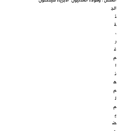
المحتل . وهؤلاء المدنيون الابرياء سيدخلون
الج
نّ
ة
،
ر
غ
م
ا
ن
ه
م
ل
م
ي
ض