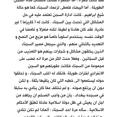
فقد كانت حمراء ، أما الخضراء فكانت لأصحاب مدة السجن
الطويلة ، أما البيضاء فتعطى لزعماء السجناء كما هو حالة
شيخ ابراهيم . كانت ادارة السجن تعتمد عليه في حل
المشاكل التي تحدث بين السجناء . كانت له ( كاريزما ) غير
عادية. فقد كان هادئا و لطيفا، لكنه منعزلا و غامضا في
الوقت نفسه. يستخدم اسلوباً خاصاً هو مزيج من النصح و
التهديد بالتخلي عنهم ، والذي سيجعل مصير السجناء
الذين يخلقون مشاكل و شجارات بينهم هو التعذيب من
قبل السجّانين . وفعلا حدث اكثر من مرة انه غضب على
مجموعة من السجناء فكانت عقوبتهم هو السجن
الانفرادي لفترات طويلة. فانقاد له اغلب السجناء ، و تحلقوا
حوله ليستمعوا الى خطبه التي كان يلقيها بثقة ، و لكن
دون ان يرتفع صوته . و لم تختلف عمّا كان ينادي به سابقا
في مسجده ببغداد ، بان من واجب المسلم ان يجاهد من
اجل ان يعيش في ظل دولة اسلامية عادلة تُطبِّقُ الأحكام
الاسلامية . سأله مرة احد السجناء : (لماذا لم تكن تنادي