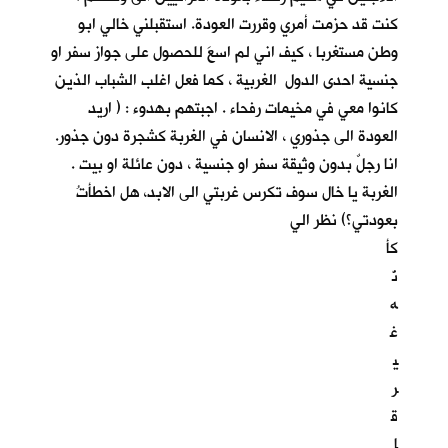
كنت قد حزمت أمري وقررت العودة. استقبلني خالي ابو
وطن مستغربا ، كيف اني لم اسعَ للحصول على جواز سفر او
جنسية احدى الدول الغربية ، كما فعل اغلب الشباب الذين
كانوا معي في مخيمات رفحاء . اجبتهم بهدوء : ( اريد
العودة الى جذوري ، الانسان في الغربة كشجرة دون جذور.
انا رجلٌ بدون وثيقة سفر او جنسية ، دون عائلة او بيت .
الغربة يا خال سوف تكرس غربتي الى الابد، هل اخطأتُ
بعودتي؟) نظر الي
كأ
نّ
ه
غ
ي
ر
ق
ا