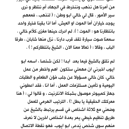
من أمرنا هل نذهب وننخرط في الجهاد أم ننتظر و نرى
سير الأمور . قال لي خالي ابو وطن : ( لنذهب ، فمعهم
يوجد خياران أما الموت او العيش. أما اذا بقينا فخيار واحد
بانتظارنا هو : الموت ! ). لم ادرك حينها مغزى كلأم خالي .
سمعنا صوت سيارة تقف قرب دارنا ، نزل منها شابان ، طرقا
الباب ، وقالا : ( تعالا معنا الان ، الشيخ بانتظاركم ! ) .
لم نلتقِ بالشيخ فيما بعد ابدا ! لكن شخصا ، اسمه ابو
ايوب اخبرني ان مهمتي ستكون اهم واخطر من عمل
خالي. كان خالي مسؤولا عن جلب مُؤن الطعام و الطلبات
اليومية و تأمين مستلزمات العمل . أما انا ، فقد اعطوني
جهاز كمبيوتر موصول بشبكة الانترنيت ، و قالوا لي : ( هنا
معركتك الحقيقية يا بطل !) . الترتيب الهرمي للعمل
وضعني مع ثلاثة اشخاص في قسم يرتبط بالشيخ عن
طريق تنظيم خيطي يمر بعدة اشخاص اخرين لا نعرف
منهم سوى شخص يُدعى ابو ايوب. فهو نقطة الاتصال