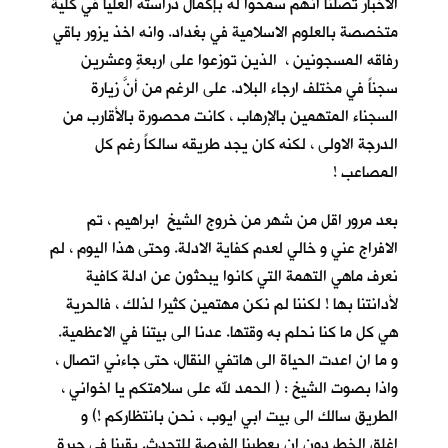
الاخبار تصلنا انهم سمحوا له بإكمال دراسته العليا في كلية
متخصصة بالعلوم الاسلامية في بغداد. وانه اخذ يزور باقي
رفاقه المسجونين ، الذين توزعوا على اربعةٍ وعشرين
سجناً في مختلف ارجاء البلاد. على الرغم من أنَّ زيارة
السجناء المتهمين بالإرهاب ، كانت محصورة بالأقارب من
الدرجة الاولى ، لكنه كان يجد طريقه سالكاً رغم كل
المصاعب !
بعد مرور اقل من شهر من خروج الشيخ ابراهيم ، تم
الافراج عني و خالي لعدم كفاية الادلة. وحتى هذا اليوم ، لم
نعرف ماهي التهمة التي كانوا يبحثون عن ادلة كافية
لأدانتنا بها ! لكننا لم نكن مهتمين كثيرا لذلك ، فالحرية
هي كل ما كنا نحلم به وقتها. عدنا الى بيتنا في الاعظمية.
و ما ان اعدت الحياة الى هاتفي النقال، حتى جاءني اتصال ،
واذا بصوت الشيخ : ( الحمد لله على سلامتكم يا اخواني ،
الطريق سالك الى بيت ابي ايوب ، نحن بانتظاركم !) و
اغلق الخط دون ان يعطينا الفرصة للتحدث. بقينا في حيرةٍ