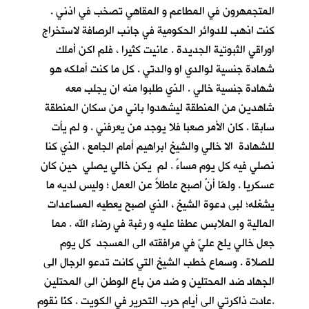
المتجمهرون في المطاعم و المقاهي تصخب في اذني .
كنت اذهب للدوائر الحكومية في جانب الرصافة لاستخراج
اوراقي الثبوتية الجديدة . عانيت كثيرا ، فلم اكن أملك
شهادة جنسية لوالدي او والدتي . كل ما كنت أملكه هو
شهادة جنسية خالي . الذي طلبوا منه ان يجلب معه
شاهدين من المنطقة ليشهدوا باني من سكان المنطقة
سابقا . كان الأمر صعبا فلا يوجد من يعرفني . و لم يأت
للشهادة الا خالي والشيخ ابراهيم أمام الجامع ، الذي كنا
نصلي فيه كل يوم مساءً . لم يكن خالي يصلي حين كان
عسكريا . ولمّا أنْ اصبح عاطلاً عن العمل ؛ وليس لديه ما
يشغله؛ لبى دعوة الشيخ ، الذي اصبح يعطيه المساعدات
المالية و الملابس عطفا عليه و رغبة في رضاء الله . مما
جعل خالي يلح عليّ في مرافقته الى المسجد كل يوم
للصلاة . وسماع خطب الشيخ التي كانت تدعو الرجال الى
الجهاد ضد المحتلين و ضد من باع الوطن الى المحتلين
.عادت ذاكرتي الى أيام حرب التحرير في الكويت . كنّا نقوم