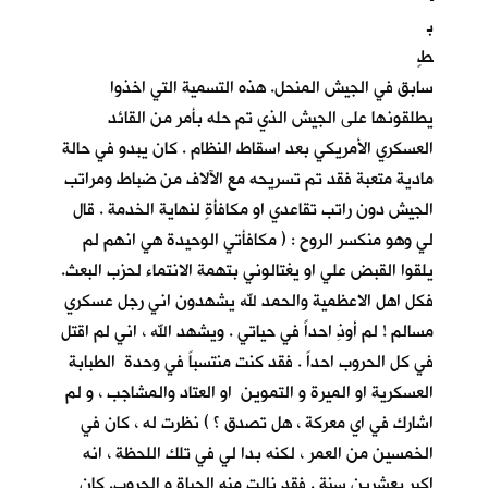
ب
طٍ
سابق في الجيش المنحل. هذه التسمية التي اخذوا
يطلقونها على الجيش الذي تم حله بأمر من القائد
العسكري الأمريكي بعد اسقاط النظام . كان يبدو في حالة
مادية متعبة فقد تم تسريحه مع الآلاف من ضباط ومراتب
الجيش دون راتب تقاعدي او مكافأةٍ لنهاية الخدمة . قال
لي وهو منكسر الروح : ( مكافأتي الوحيدة هي انهم لم
يلقوا القبض علي او يغتالوني بتهمة الانتماء لحزب البعث.
فكل اهل الاعظمية والحمد لله يشهدون اني رجل عسكري
مسالم ! لم أوذِ احداً في حياتي . ويشهد الله ، اني لم اقتل
في كل الحروب احداً . فقد كنت منتسباً في وحدة الطبابة
العسكرية او الميرة و التموين او العتاد والمشاجب ، و لم
اشارك في اي معركة ، هل تصدق ؟ ) نظرت له ، كان في
الخمسين من العمر ، لكنه بدا لي في تلك اللحظة ، انه
اكبر بعشرين سنة . فقد نالت منه الحياة و الحروب. كان