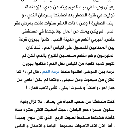
يعيش وحيدا في بيت قديم ورثه عن جدي. فزوجته قد
تُوفيت في فترة الحصار بعد اصابتها بسرطان الثدي ، و
ابنته الصغيرة ( وطن ) ذات العشر سنوات ماتت بمرض فقر
الدم . لم يكن يملك من المال ليعالجهما في مستشفى
خاص. اخبرني انهم في مدينة الطب ، كانوا يجرون قرعة
بين المحتاجين للحصول على اكياس الدم . فقد كان
المتبرعون و هو منهم مستعدين للتبرع بالدم، لكن لم
تتوفر كمية كافية من اكياس نقل الدم ! فكانوا يجرون
قرعة بين المرضى اطلقوا عليها
قرعة الدم
. قال لي : ( كنا
نقترع من سيموت ومن سيبقى . وقتها لم يكن أمامي من
خيار اخر ، راهنت ُ و خسرت ابنتي ، كأني لاعب قمار ! )
كنتُ مندهشا من صخب الحياة في بغداد . فلا تزال رهبة
سكون صحراء حفر الباطن ، حيث أمضيت اثنتي عشرة سنة
كأملة قضيتها مستمعاً لصوت الريح الذي كان ينوح وحيداً
. أما الان الاف الاصوات يصدرها الباعة و الاطفال و الناس