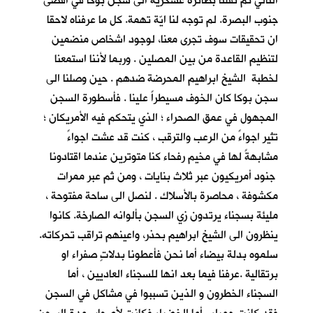
التالي تم نقلنا بطائرة عسكرية الى سجن بوكا في اقصى
جنوب البصرة. لم توجه لنا ايّة تهمة. كل ما عرفناه لاحقا
ان تحقيقات سوف تجرى معنا، لوجود اشخاص منضمين
لتنظيم القاعدة من بين المصلين . وربما لأننا استمعنا
لخطبة الشيخ ابراهيم المحرضة ضدهم . حين وصلنا الى
سجن بوكا كان الخوف مسيطراً علينا . فأسطورة السجن
المجهول في عمق الصحراء ؛ الذي يتحكم فيه الأمريكان ؛
تثير اجواءً من الرعب والترقب ، كنت قد عشت اجواءً
مشابهةً لها في مخيم رفحاء كنا متوترين عندما اقتادونا
جنود أمريكيون عبر ثلاث بنايات ، ومن ثم عبر ممرات
مكشوفة ، محاصرة بالأسلاك . لنصل الى ساحة مفتوحة ،
مليئة بسجناء يرتدون زي السجن بألوانه الصارخة. كانوا
ينظرون الى الشيخ ابراهيم بحذر، واعينهم تراقب تحركاته.
سلموه بدلة بيضاء أما نحن فأعطونا بدلاتٍ صفراء او
برتقالية .عرفنا فيما بعد انها للسجناء العاديين ، أما
السجناء الخطرون و الذين تسببوا في مشاكل في السجن