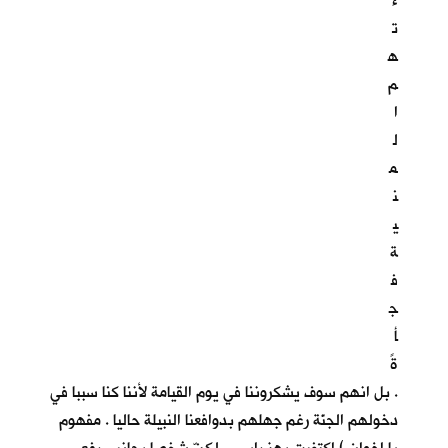
ء
ت
ه
م
ا
ل
م
ن
ي
ة
ف
ج
أ
ةً
. بل انهم سوف يشكروننا في يوم القيامة لأننا كنا سببا في
دخولهم الجنّة رغم جهلهم بدوافعنا النبيلة حاليا . مفهوم