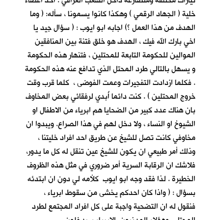
تيارات مختلفة ومتصارعة داخل الشعب العراقي . احد اعضاء
خلية ( الجهاد الرقمي ) وهكذا كانوا يسمونا ، سأله: ( وما
الهدف من هذا العمل ؟) اجابه ابو ايوب : ( سؤال جيد يا
اخي بارك الله فيك ، الهدف هو خلق فتنة بين المنافقين
الموالين للحكومة التابعة للمحتلين ، فتنهار هذه الحكومة
و يسهل بالتالي طرد المحتل الذي تدافع عنه هذه الحكومة
. فكلما ازدادت التفجيرات وعمت الفوضى ، كلما قرب وقت
خروج المحتلين ) . كنت دائما أُبدي لرفقائي بعض المخاوف
بان هناك عدد كبير من الضحايا هم ابرياء من الاطفال او
الشيوخ او النساء ، ولا دخل لهم في هذا الصراع. ويبدوا ان
مخاوفي كانت تصل للشيخ عن طريق احد افراد خليتنا ،
وذلك أمر طبيعي ان يكون للشيخ عين تنقل له كل ما يدور،
فلاشك ان الرقابة السرية أمر ضروري في مثل هذه الظروف
الخطيرة . لذا فقد وجه ابو ايوب كلأمه لي دون ان ابتدئه
بسؤال : ( واذا كان احدكم يخشى من سقوط ابرياء ،
فنقول له ان التضحية واجبة على كل افراد المجتمع لطرد