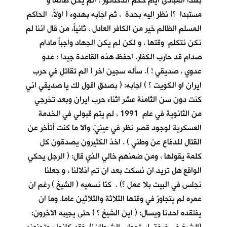
بهذا المبادئ أيام حكم الدكتاتور ، الم يكن ظالما و
مستبدا ؟) نظر اليه بحدة ، ثم اجابه بهدوء ( اولاً، الحاكم
المسلم الظالم خير من الكافر العادل ، ثانياً، من قال اننا لم
نكن نتكلم وقتها ، و لكن لم يكن الجهاد واجباً مادام
صدام قد حارب الكفار. احفظ هذه القاعدة جيدا : عدو
عدوي ، صديقي ! ). سأله سجين اخر ( الم تقاتل في حرب
ايران او الكويت ؟ ) اجابه: ( بصدق اقول لك يا صديقي اني
كنت دون سن الثامنة عشر اثناء حرب ايران وبعد تخرجي
من الثانوية في عام 1991 ، لم يتم قبولي في الخدمة
العسكرية لوجود قصر نظر في عينيّ، والا ما كنت أتأخر عن
القتال للدفاع عن وطني ) . اخذ الكثيرون يصدقون كل
كلمة يقولها ، ومن ضمنهم خالي الذي قال: ( الرجل يحكي
الواقع هل تريد ان نسكت بعد ان تم اذلالنا ، و جعلنا
نجلس في البيت بلا عمل ؟) . كنّا نسميه ( الشيخ ) رغم ان
عمره لم يتجاوز في وقتها الثلاثة والثلاثين عاما. وما ان
يفتقده احدنا ويسال: ( اين الشيخ ؟ ) حتى يجيبه الاخرون: