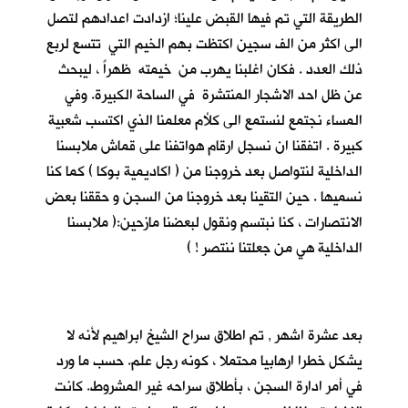
الطريقة التي تم فيها القبض علينا؛ ازدادت اعدادهم لتصل
الى اكثر من الف سجين اكتظت بهم الخيم التي تتسع لربع
ذلك العدد . فكان اغلبنا يهرب من خيمته ظهراً ، ليبحث
عن ظل احد الاشجار المنتشرة في الساحة الكبيرة. وفي
المساء نجتمع لنستمع الى كلأم معلمنا الذي اكتسب شعبية
كبيرة . اتفقنا ان نسجل ارقام هواتفنا على قماش ملابسنا
الداخلية لنتواصل بعد خروجنا من ( اكاديمية بوكا ) كما كنا
نسميها . حين التقينا بعد خروجنا من السجن و حققنا بعض
الانتصارات ، كنا نبتسم ونقول لبعضنا مازحين:( ملابسنا
الداخلية هي من جعلتنا ننتصر ! )
بعد عشرة اشهر , تم اطلاق سراح الشيخ ابراهيم لأنه لا
يشكل خطرا ارهابيا محتملا ، كونه رجل علم. حسب ما ورد
في أمر ادارة السجن ، بأطلاق سراحه غير المشروط. كانت