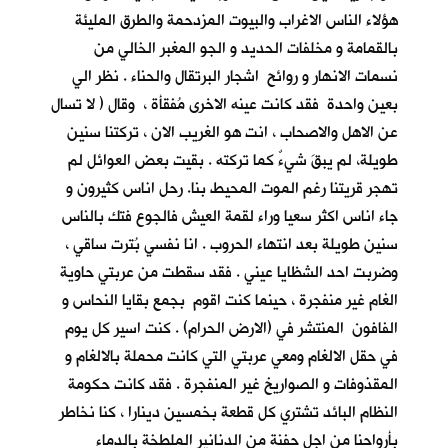
هؤلاء الناس الاغراب والبيوت المزدحمة والطرق المليئة
بالقمامة و مخلفات الحديد و الجو المغبر الخالي من
نسمات الانهار و روائح اشجار البرتقال والحناء . نظر الي
بعين واحدة فقد كانت عينه الاخرى مُفقأة ، وقال ( لا تسال
عن الاهل والاصحاب ، انت هو الغريب الان ، تركتنا سنين
طويلة، لم يبقَ شيءٌ كما تركته . بقيت بعض العوائل لم
تهجر قريتنا رغم الموت المحيط بنا. رحل اناس كثيرون و
جاء اناس اكثر سعيا وراء لقمة العيش فالجوع فتك بالناس
سنين طويلة بعد انتهاء الحروب . انا نفسي بُترت ساقي ،
وضربت احد الشظايا عيني . فقد سقطت من عربتي حاوية
الغام غير منفجرة ، حينما كنت اقوم بجمع بقايا النحاس و
الفافون المنتشر في (الارض الحرام) . كنت اسير كل يوم
في حقل الالغام ومعي عربتي التي كانت محملة بالالغام و
المقذوفات و الصواريخ غير المنفجرة . فقد كانت حكومة
النظام البائد تشتري كل قطعة بخمسين دينارا ، كنا نخاطر
بأرواحنا من اجل حفنة من الدنانير الملطخة بالدماء