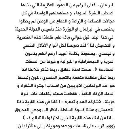
للبرلمان . فعلى الرغم من الجهود العظيمة التي بذلها
اصحاب البشرة السوداء و مساهمتهم الواسعة في كل
مجالات الصناعة و الزراعة و الدفاع عن الوطن لم يحظوا
بمنصب في البرلمان او الوزارة منذ تأسيس الدولة الحديثة
في هذا البلد قبل حوالي مِائة عام. فلماذا هذه العنصرية
و التهميش لنا ؟ لقد تعرضنا لكل انواع الاذلال النفسي
والجسدي . يصفوننا بكلمة (عبيد ) رغم انهم يدعون
الحرية و الديمقراطية و اللبرالية و غيرها من الصفات
المخادعة )) . صمتَ لعدة دقائق ، ربما تذكر خلالها اننا
ربما نمثل منظمة متهمة بالتمييز العنصري ، كون رئيسها
هو احد البرلمانين الاوربيين من اصحاب البشرة الشقراء و
الدماء الزرقاء النقية . فقطعتُ صمته بكلمات ذات نبرة
حزينة ، لأشاركه المه و تذمره : ( كلنا في هذه القرية ذقنا
التهميش و عشنا قسوة السلطة ، انظر الى وجهي المحروق
.. انا من ابناء هذه القرية الذين احترقوا بالنّابالم ) . ((
زووم قريب على قسمات وجهه؛ وهو ينظر الي متأثرا ؛ لن