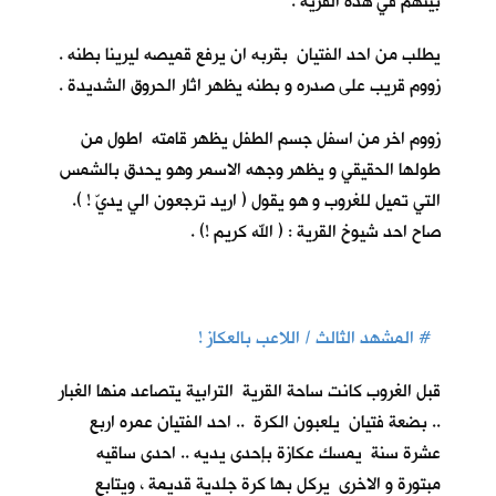
بيتهم في هذه القرية .
يطلب من احد الفتيان بقربه ان يرفع قميصه ليرينا بطنه .
زووم قريب على صدره و بطنه يظهر اثار الحروق الشديدة .
زووم اخر من اسفل جسم الطفل يظهر قامته اطول من
طولها الحقيقي و يظهر وجهه الاسمر وهو يحدق بالشمس
التي تميل للغروب و هو يقول ( اريد ترجعون الي يديّ ! ).
صاح احد شيوخ القرية : ( الله كريم !) .
# المشهد الثالث / اللاعب بالعكاز !
قبل الغروب كانت ساحة القرية الترابية يتصاعد منها الغبار
.. بضعة فتيان يلعبون الكرة .. احد الفتيان عمره اربع
عشرة سنة يمسك عكازة بإحدى يديه .. احدى ساقيه
مبتورة و الاخرى يركل بها كرة جلدية قديمة ، ويتابع