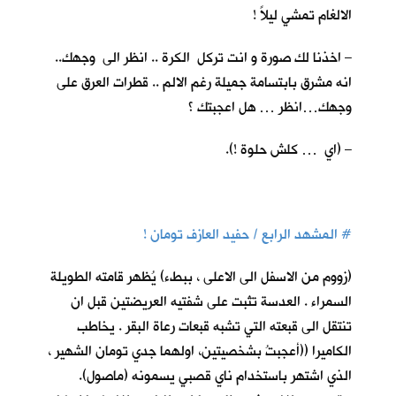
الالغام تمشي ليلاً !
– اخذنا لك صورة و انت تركل الكرة .. انظر الى وجهك..
انه مشرق بابتسامة جميلة رغم الالم .. قطرات العرق على
وجهك…انظر … هل اعجبتك ؟
– (اي … كلش حلوة !).
#
المشهد الرابع / حفيد العازف تومان !
(زووم من الاسفل الى الاعلى ، ببطء) يُظهر قامته الطويلة
السمراء . العدسة تثبت على شفتيه العريضتين قبل ان
تنتقل الى قبعته التي تشبه قبعات رعاة البقر . يخاطب
الكاميرا ((أعجبتُ بشخصيتين، اولهما جدي تومان الشهير ،
الذي اشتهر باستخدام ناي قصبي يسمونه (ماصول).