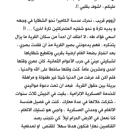
عليكم ، اشوف بقلبي !).
(زووم قريب ، نحرك عدسة الكاميرا نحو الشظايا في وجهه
و يديه تارة و نحو شفتيه المتحركتين تارة اخرى) … ((
اسمي فؤاد طه ، لا اعتقد ان احداً من سكان القرية ما يزال
يتذكره . فهم يدعونني بصير القرية مذ ان فقدت بصري ،
بعد انفجار بضعة الغام ارضية بقربي وتقطيع شظاياها
لشبكيتي عينيَّ في حرب الأعوام الثمانية. كان عمري وقتها
احدى وعشرين عاماً. كنت وقتها ساخطا على الله والدنيا ،
فلم اكن قد عرفت من الدنيا شيئا غير طفولة و مراهقة
بريئة بين حقول القرية. فبعد ان تمت دعوة مواليدي
للخدمة العسكرية الإلزامية ، بقيت في الجيش ثلاث سنوات
، شاركت خلالها في عدة معارك . كنت في فصيل هندسة
الالغام في وحدتي العسكرية ، واجبي هو تسليك الالغام .
كنا نعمل في الارض الحرام ليلاً كي نتجنب رصد
القناصين نهارا فنكون هدفا سهلا للقنص او لمدفعية