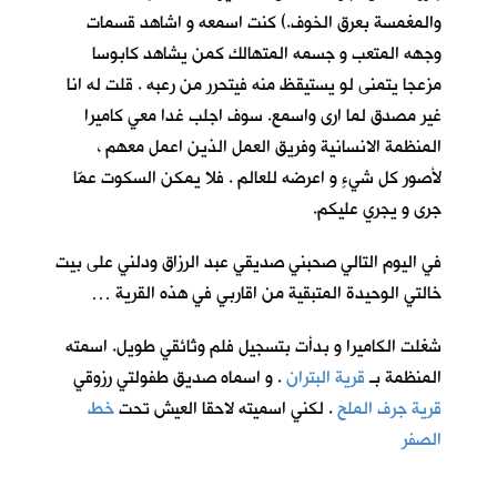
والمغمسة بعرق الخوف.) كنت اسمعه و اشاهد قسمات
وجهه المتعب و جسمه المتهالك كمن يشاهد كابوسا
مزعجا يتمنى لو يستيقظ منه فيتحرر من رعبه . قلت له انا
غير مصدق لما ارى واسمع. سوف اجلب غدا معي كاميرا
المنظمة الانسانية وفريق العمل الذين اعمل معهم ،
لأصور كل شيءٍ و اعرضه للعالم . فلا يمكن السكوت عمّا
جرى و يجري عليكم.
في اليوم التالي صحبني صديقي عبد الرزاق ودلني على بيت
خالتي الوحيدة المتبقية من اقاربي في هذه القرية …
شغلت الكاميرا و بدأت بتسجيل فلم وثائقي طويل. اسمته
المنظمة بـ
قرية البتران
. و اسماه صديق طفولتي رزوقي
قرية جرف الملح
. لكني اسميته لاحقا العيش تحت
خط
الصفر