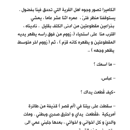
الكاميرا تصور وجوه اهل القرية التي تحدق فينا بفضول .
يستوقفنا منظر فتىً ، عمره اثنا عشر عاما ، يمشي
بذراعين مقطوعتين من ادنى الكتف بقليل . ناديناه ،
اقترب منا على استحياء (، زووم من فوق راسه يظهر يديه
المقطوعتين و يظهره كانه قزم ) ، ثم ( زووم اخر متوسط
يظهر وجهه ) ..
– ما اسمك ؟
– عباس.
-كيف قُطعت يداك ؟
– سقطت على بيتنا في (أم قصر ) قذيفة من طائرة
أمريكية ،فقُطعت يداي و احترق صدري وبطني . ومات
والديّ و كل اخواني و اخواتي ، بعدها جلبني عمي الى