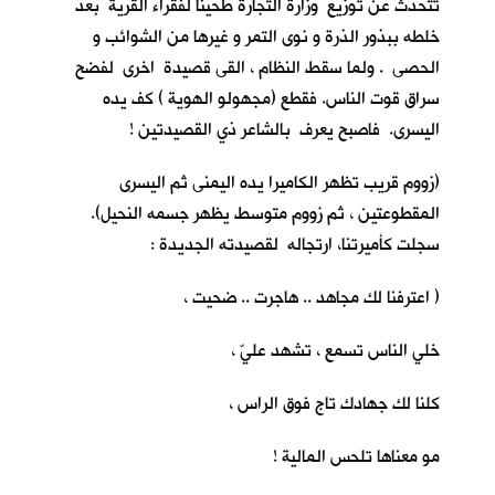
تتحدث عن توزيع وزارة التجارة طحيناً لفقراء القرية بعد
خلطه ببذور الذرة و نوى التمر و غيرها من الشوائب و
الحصى . ولما سقط النظام ، القى قصيدة اخرى لفضح
سراق قوت الناس. فقطع (مجهولو الهوية ) كف يده
اليسرى. فاصبح يعرف بالشاعر ذي القصيدتين !
(زووم قريب تظهر الكاميرا يده اليمنى ثم اليسرى
المقطوعتين ، ثم زووم متوسط يظهر جسمه النحيل).
سجلت كأميرتنا، ارتجاله لقصيدته الجديدة :
( اعترفنا لك مجاهد .. هاجرت .. ضحيت ،
خلي الناس تسمع ، تشهد عليّ ،
كلنا لك جهادك تاج فوق الراس ،
مو معناها تلحس المالية !