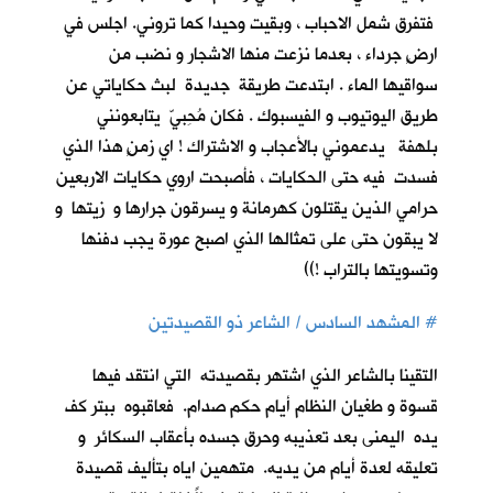
فتفرق شمل الاحباب ، وبقيت وحيدا كما تروني. اجلس في
ارضٍ جرداء ، بعدما نزعت منها الاشجار و نضب من
سواقيها الماء . ابتدعت طريقة جديدة لبث حكاياتي عن
طريق اليوتيوب و الفيسبوك . فكان مُحِبيّ يتابعونني
بلهفة يدعموني بالأعجاب و الاشتراك ! اي زمنٍ هذا الذي
فسدت فيه حتى الحكايات ، فأصبحت اروي حكايات الاربعين
حرامي الذين يقتلون كهرمانة و يسرقون جرارها و زيتها و
لا يبقون حتى على تمثالها الذي اصبح عورة يجب دفنها
وتسويتها بالتراب !))
#
المشهد السادس / الشاعر ذو القصيدتين
التقينا بالشاعر الذي اشتهر بقصيدته التي انتقد فيها
قسوة و طغيان النظام أيام حكم صدام. فعاقبوه ببتر كف
يده اليمنى بعد تعذيبه وحرق جسده بأعقاب السكائر و
تعليقه لعدة أيام من يديه. متهمين اياه بتأليف قصيدة