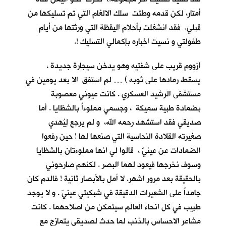
أمتار، لكن قدمه وطئت سلك الالغام التي تم تسليكها من
قبلي. فقد انشغلت بأحلام اليقظة التي ورثتها من أيام
طفولتي و نسيت اخباره بإكمالي التسليك !.
(زووم قريب على شفتيه وهو يدخن سيجارة جديدة ،
يسقط رمادها على ثوبه ) … لم استفق الا بعد يومين في
مستشفى الرشيد العسكري . كانت عيوني معصوبة
بضمادة طبية سميكة ، وجسمي مملوءاً بالشظايا . أما
صديقي فقد استشهد رحمه الله، و لم يرجع لِيُهدي
صغيرته القلادة النحاسية التي صنعها لها ! حين رفعوا
الضمادات عن عينيّ ، قالوا لي انها مملوءتان بالشظايا
وسوف نخرجها فيعود لهما البصر . لكنهم صارحوني
بالحقيقة بعد مرور اشهر. لا أمل بالأبصار ثانية ! فالدم كان
جامداً على الشعيرات الدقيقة في شبكيتي عينيّ . و لا يوجد
طبيب في كل انحاء العالم سيتمكن من اصلاحهما . كانت
مشاعر الاحساس بالذنب لما حدث لصديقي يتمازج مع