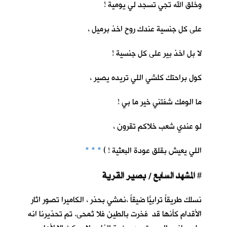
وخلق الله تجي تسجد لي يومية !
على كل جنسية عندك روح اخذ برميل ،
لا بل اخذ بير على كل جنسية !
كول براحتك كلشي اللي تريده يصير ،
ما الومك شفتني خير ما بي !
لو عندي شعب خلاكم تقرون ،
اللي يعيش بقلق عودة البعثية ! )
* * *
المشهد السابع / بصير القرية
#
نسلك طريقاً ترابيّاً ضيقاً ،نمشي بحذر ، الكاميرا تصور اثار
الأقدام كأنها قد فخرت بالطين فلا تُمحى. تم تحذيرنا انه