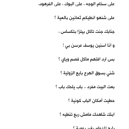
على سخام الوجه ، على البوك ، على الفرهود،
على شنهو انطيكم ثمانين بالمية ؟
جنابك جنت تاكل بيتزا بتكساس ،
و انا اسنين يوسف عرسن بي !
بس ارد افتهم ماكل فصم وياي ؟
شني بسوق الهرج بايع الزولية ؟
بعت البيت مفرد .. باب يلحك باب ؟
حطيت أمكان الباب كونية ؟
ابنك شاهدك مامش ربع تنطيه ؟
رايح للدوام بغير يومية ؟