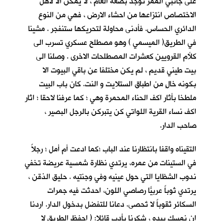
على جانبي الممر توجد بضعة الغام ، لا يمكن الا لأهل
الاختصاص انتزاعها من احشاء الارض ، فهي من النوع
الدائري الحساس. فأدنى محاولة لتحريكها ستنفجر . مشينا
في الطريق( الميسمي ) وهو مصطلح عسكري تسرب الى
كلأم القرويين كعشرات المصطلحات الاخرى . وصلنا الى
بيت طيني قديم ، لم يكن مختلفا عن باقي البيوت الا
بكونه خالٍ من اطباق الستلايت و النت. كان باب البيت
ملطخا بأثار اكف الحناء المحمرة وهي ؛ كما عرفنا لاحقا ؛ اثار
اكف نساء القرية اللواتي كن يتبركن بالرجل البصير ،
صاحب الدار.
التقيناه واقفا بانتظارنا عند الباب ؛كما ادعت أم أمل ؛ رجلاً
في الستينات من عمره، يرتدي نظارة شمسية عريضة تخفي
ندوب الشظايا التي حول عينيه وفي وجنتيه . حليق الذقن ،
يرتدي ثوباً عربيّاً رصاصي اللون، احدثت فيه جمرات
السكائر ثقوباً لا تٌحصى. دعانا للتفضل بدخول الدار. اردنا
ان نمسك بيده ، شكرنا بأدب قائلا: ( احفظ الطريق لا