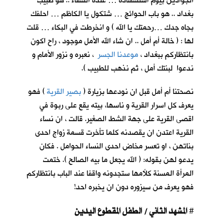
الجوادين بيوم استشهاده … عنده الشفاء .. هو طبيب
بغداد .. هو باب الحوائج … شتكول يا الكاظم … احلفك
بجاه جدك …رحمتك يا الله ) و انخرطت في البكاء … قلت
لها : ( خالة أم أمل .. ان شاء الله الأمل موجود ، راح اكون
بانتظاركم ببغداد ،
موعدنا الجسر
، نعبره و نزور الأمام و
ندعوا لبنتك أمل ، ثم نذهب للطبيب ).
نصحتنا أم أمل قبل ان نودعها بزيارة (
بصير القرية
) فهو
يعرف كل اسرار القرية و ناسها، بيته يقع على ربوة في
اقصى القرية على جهة الشط الصغير. قالت ، ان نساء
القرية اعتدن ان يقصدنه كلما تأخرت قسمة زواج احدى
بناتهن ، او تعسر مخاض احدى النساء الحوامل . فكان
يدعو لهن بقوله: ( الله يجعل ما بيه الصالح ). ختمت
المرأة المسنة كلأمها ستجدونه واقفا عند الباب بانتظاركم
فهو يعرف من سيزوره دون ان يخبره احد!
المشهد الثاني / الطفل المقطوع اليدين
#