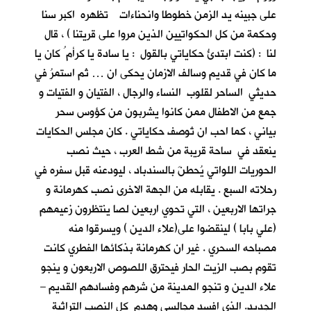
على جبينه يد الزمن خطوطا وانحناءات تظهره اكبر سنا
وحكمة من كل الحكواتيين الذين مروا على قريتنا ) ، قال
لنا : (كنت ابتدئُ حكاياتي بالقول : يا سادة يا كرأم ُ كان يا
ما كان في قديم وسالف الازمان يحكى ان … ثم استمرُ في
حديثي الساحر لقلوب النساء والرجال ، الفتيان و الفتيات و
جمع من الاطفال ممن كانوا يشربون من كؤوس سحر
بياني ، كما احب ان تُوصف حكاياتي . كان مجلس الحكايات
ينعقد في ساحة قريبة من شط العرب ، حيث نصب
الحوريات اللواتي يُحطنَ بالسندباد ، ليودعنه قبل سفره في
رحلاته السبع . يقابله من الجهة الاخرى نصب كهرمانة و
جراتها الاربعين ، التي تحوي اربعين لصا ينتظرون زعيمهم
(علي بابا ) لينقضوا على(علاء الدين ) ويسرقوا منه
مصباحه السحري . غير ان كهرمانة بذكائها الفطري كانت
تقوم بصب الزيت الحار فيحترق اللصوص الاربعون و ينجو
علاء الدين و تنجو المدينة من شرهم وفسادهم القديم –
الجديد. الذي افسد مجالسي وهدم كل النصب التراثية