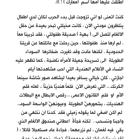
اطلقت عليها أمها اسم (معارك ) ! )).
كنتُ اتمنى لو اني تزوجت قبل بدء الحرب لكان لدي اطفال
ينتظرون عودتي الان . كانت مخيلتي تبحر بعيدة عن حقل
الالغام لتصل الى ( بهية ) صديقة طفولتي ، فقد تربينا معاً
. لم ارها منذ طفولتها ، حين رحلتْ مع عائلتها عن قريتنا
الحدودية . لكنها عادت وقد تغيرت ضفائرها السوداء
الطويلة الى تسريحة جميلة لأمرأه ناضجة ، كما تظهر عليه
النساء في الأفلام الهندية، التي احب مشاهدتها أيام
اجازتي . كان خيالي يسافر بعيدا ليشاهد صور شاشة سينما
الكرنك .. التي تعرض الان فلماً هنديّاً حزيناً .. لعله فلم
الأم او فلم القانون الاعمى .. رقص الابطال مع البطلات
الهنديات ، بشعورهنَّ الطويلة وعيونهنَّ الواسعة السود..
لم اكن اصغي لما يقوله زميلي فقد كدنا ان ننتهي من
واجبنا وننسحب . لكنه فجأةً اعطاني صندوق الالغام الذي
بقي فيه لغمان ، لم نزرعهما . فجاءة عاد مستعجلا قائلا : (
لقد نسينا تسليك اخر مجموعة!) تحرك نحو اليمن عدة