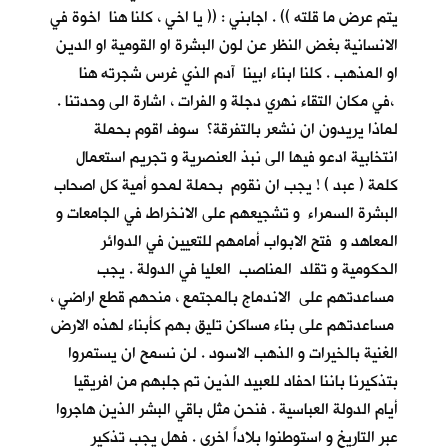
يتم عرض ما قلته )) . اجابني : (( يا اخي ، كلنا هنا اخوة في
الانسانية بغض النظر عن لون البشرة او القومية او الدين
او المذهب . كلنا ابناء ابينا آدم الذي غرس شجرته هنا
،في مكان التقاء نهري دجلة و الفرات ، اشارة الى وحدتنا .
لماذا يريدون ان نشعر بالتفرقة؟ سوف اقوم بحملة
انتخابية ادعو فيها الى نبذ العنصرية و تجريم استعمال
كلمة ( عبد ) ! يجب ان نقوم بحملة لمحو أمية كل اصحاب
البشرة السمراء و تشجيعهم على الانخراط في الجامعات و
المعاهد و فتح الابواب أمامهم للتعيين في الدوائر
الحكومية و تقلد المناصب العليا في الدولة . يجب
مساعدتهم على الاندماج بالمجتمع ، منحهم قطع اراضي ،
مساعدتهم على بناء مساكن تليق بهم كأبناء لهذه الارض
الغنية بالخيرات و الذهب الاسود . لن نسمح ان يستمروا
بتذكيرنا باننا احفاد للعبيد الذين تم جلبهم من افريقيا
أيام الدولة العباسية . فنحن مثل باقي البشر الذين هاجروا
عبر التاريخ و استوطنوا بلاداً اخرى . فهل يجب تذكير