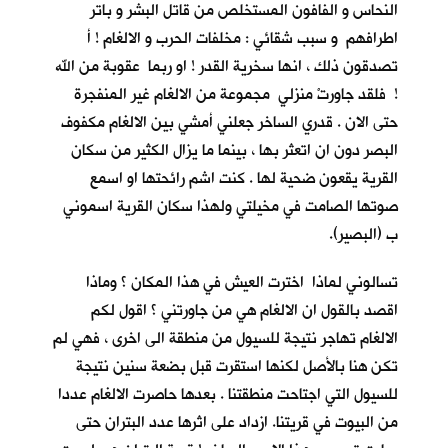
النحاس و الفافون المستخلص من قاتل البشر و باتر
اطرافهم و سبب شقائي : مخلفات الحرب و الالغام ! أ
تصدقون ذلك ، انها سخرية القدر ! او ربما عقوبة من الله
! فلقد جاورتْ منزلي مجموعة من الالغام غير المنفجرة
حتى الان . قدري الساخر جعلني أمشي بين الالغام مكفوف
البصر دون ان اتعثر بها ، بينما ما يزال الكثير من سكان
القرية يقعون ضحية لها . كنت اشم رائحتها او اسمع
صوتها الصامت في مخيلتي ولهذا سكان القرية اسموني
ب (البصير).
تسالوني لماذا اخترت العيش في هذا المكان ؟ وماذا
اقصد بالقول ان الالغام هي من جاورتني ؟ اقول لكم
الالغام تهاجر نتيجة للسيول من منطقة الى اخرى ، فهي لم
تكن هنا بالأصل لكنها استقرت قبل بضعة سنين نتيجة
للسيول التي اجتاحت منطقتنا . بعدها حاصرت الالغام عددا
من البيوت في قريتنا. ازداد على اثرها عدد البتران حتى