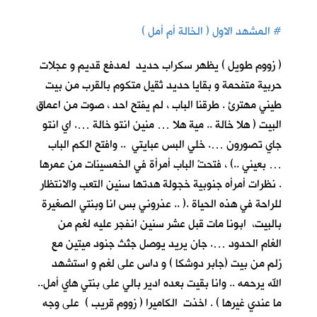
#
المشهد الاول ( الخالة أم أمل )
( زووم طويل ) يظهر سكراب حديد لمدفع قديم و عجلات
حربية متفحمة و بقايا حديد ثقيل متكوم بالقرب من بيت
طيني مهترئ . طرقنا الباب ، لم يفتح احد ، صوت من اعماق
البيت ( هلا خالة .. مية هلا … منين انتو خالة …. اي انتو
جاي تصورون …. خلي البس عبايتي .. وافتح الكم الباب
… بعيني ..) ، فتحتْ الباب أمرأة في الخمسينات من عمرها
. نظرات أمرأه جنوبية خجولة هدتها سنين التعب والانتظار
للراحة في هذه الحياة .( .. عذروني بس انا وبنتي الصغيرة
بالبيت، ابونا مات قبل عشر سنين انفجر عليه لغم من
الغام الحدود …. جان يريد يوصل جثث جنود ميتين مع
زلم من بيت (جابر دوشكا ) و داس على لغم و استشهد
الله يرحمه .. وانا بقيت بعده ادير بالي على بنتي هاي أمل..
ما عندي غيرها ) . اخذت الكاميرا ( زووم قريب ) على وجه