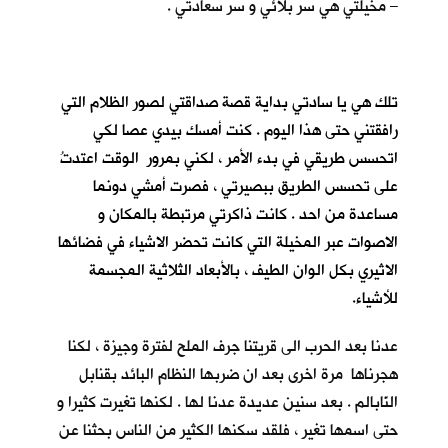
– مخيلتي هي سر بلائي و سر سعادتي .
تلك هي يا سادتي بداية قصة صداقتي لصور الظلام التي
رافقتني حتى هذا اليوم . كنت أمسك بيدي عصا لكي
اتحسس طريقي في بدء الأمر ، لكني بمرور الوقت اعتدتُ
على تحسس الطريق ببصيرتي ، فصرت أمشي دونما
مساعدة من احد . كانت ذاكرتي مرتبطة بالمكان و
الاصوات عبر المخيلة التي كانت تحضر الاشياء في فضائها
الاثيري بكل الوان الطيف ، بالأبعاد الثلاثية المجسمة
للأشياء.
عدنا بعد الحرب الى قريتنا جرف الملح لفترة وجيزة ، لكنا
هجرناها مرة اخرى بعد ان ضربها النظام البائد بقنابل
النّابالم . بعد سنين عديدة عدنا لها . لكنها تغيرت كثيرا و
حتى اسمها تغير ، فلقد سكنها الكثير من الناس بحثنا عن