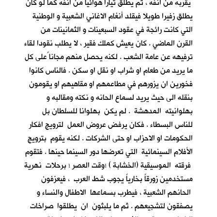
يقربه من انفه ، ثم يطلق تيارا هوائيا من انفه كما لو كان
يطلق زفيرا طويلا فيقلد أنغام الاغاني الشعبية و الوطنية
التي كانت رائجة في عقود السبعينات و الثمانينات من
القرن الماضي . كان يعيش كملك فقير ، لا يطلب نقودا لقاء
ترفيهه عن عامة الشعب . لكنه يحصل منهم مجانا ًعلى كل
ما يريد من طعام او شراب او نقل او سكن . فالناس كانوا
فخورين ان يزورهم في مطاعمهم او مقاهيهم او يقومون
بنقله الى حيث يريد لسماع الحانه و نكته ومقالبه و
بهلوانيته المدهشة . لم يكن بهلوانا للسلطان بل
للناس البسطاء . فكان يرفض عروض العمل لترويج افكار
الحكومات او الاحزاب او حتى الشركات . لكنه يقوم بترويج
الأفلام السينمائية التي تعرضها دور السينما حينها . فتقوم
فرقته الموسيقية (الخشابة ) ؛وقت العصر ؛ برحلات نهرية
مستخدمين زورقاً بخارياً يجوب شط العرب ، فيعزفون
الحانهم الشعبية ، فيطرب بسماعها الاطفال والنساء و
يصفقون لتشجيعهم . ثم ما يلبثون ان يطلقوا صراخات