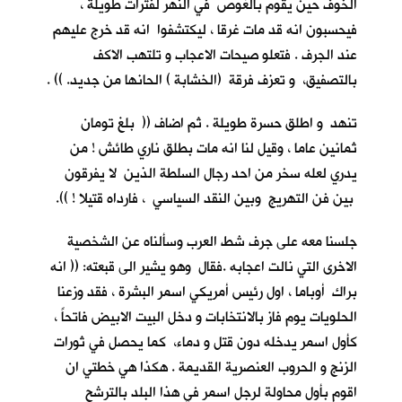
الخوف حين يقوم بالغوص في النهر لفترات طويلة ،
فيحسبون انه قد مات غرقا ، ليكتشفوا انه قد خرج عليهم
عند الجرف . فتعلو صيحات الاعجاب و تلتهب الاكف
بالتصفيق، و تعزف فرقة (الخشابة ) الحانها من جديد. )) .
تنهد و اطلق حسرة طويلة . ثم اضاف (( بلغ تومان
ثمانين عاما ، وقيل لنا انه مات بطلق ناري طائش ! من
يدري لعله سخر من احد رجال السلطة الذين لا يفرقون
بين فن التهريج وبين النقد السياسي ، فارداه قتيلا ! )).
جلسنا معه على جرف شط العرب وسألناه عن الشخصية
الاخرى التي نالت اعجابه .فقال وهو يشير الى قبعته: (( انه
براك أوباما ، اول رئيس أمريكي اسمر البشرة ، فقد وزعنا
الحلويات يوم فاز بالانتخابات و دخل البيت الابيض فاتحاً ،
كأول اسمر يدخله دون قتل و دماء، كما يحصل في ثورات
الزنج و الحروب العنصرية القديمة . هكذا هي خطتي ان
اقوم بأول محاولة لرجل اسمر في هذا البلد بالترشح