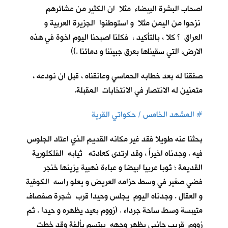
اصحاب البشرة البيضاء مثلا ان الكثير من عشائرهم
نزحوا من اليمن مثلا و استوطنوا الجزيرة العربية و
العراق ؟ كلا ، بالتأكيد ، فكلنا اصبحنا اليوم اخوة في هذه
الارض، التي سقيناها بعرق جبيننا و دمائنا .))
صفقنا له بعد خطابه الحماسي وعانقناه ، قبل ان نودعه ،
متمنين له الانتصار في الانتخابات المقبلة.
#
المشهد الخامس / حكواتي القرية
بحثنا عنه طويلا فقد غير مكانه القديم الذي اعتاد الجلوس
فيه . وجدناه اخيراً ، وقد ارتدى كعادته ثيابه الفلكلورية
القديمة ؛ ثوبا عربيا ابيضا و عباءة ذهبية يزينها خنجر
فضي صغير في وسط حزامه العريض و يعلو راسه الكوفية
و العقال . وجدناه اليوم يجلس وحيدا قرب شجرة صفصاف
متيبسة وسط ساحة جرداء . (زووم بعيد يظهره و حيدا . ثم
زووم قريب جانبي يظهر وجهه يبتسم بألفة وقد خطت