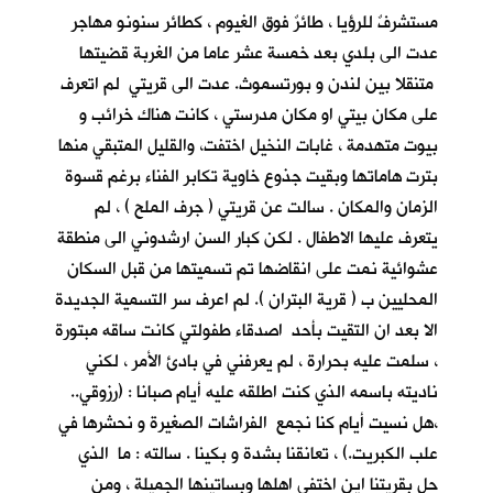
مستشرفٌ للرؤيا ، طائرٌ فوق الغيوم ، كطائر سنونو مهاجر
عدت الى بلدي بعد خمسة عشر عاما من الغربة قضيتها
متنقلا بين لندن و بورتسموث. عدت الى قريتي لم اتعرف
على مكان بيتي او مكان مدرستي ، كانت هناك خرائب و
بيوت متهدمة ، غابات النخيل اختفت، والقليل المتبقي منها
بترت هاماتها وبقيت جذوع خاوية تكابر الفناء برغم قسوة
الزمان والمكان . سالت عن قريتي ( جرف الملح ) ، لم
يتعرف عليها الاطفال . لكن كبار السن ارشدوني الى منطقة
عشوائية نمت على انقاضها تم تسميتها من قبل السكان
المحليين ب ( قرية البتران ). لم اعرف سر التسمية الجديدة
الا بعد ان التقيت بأحد اصدقاء طفولتي كانت ساقه مبتورة
، سلمت عليه بحرارة ، لم يعرفني في بادئ الأمر ، لكني
ناديته باسمه الذي كنت اطلقه عليه أيام صبانا : (رزوقي..
،هل نسيت أيام كنا نجمع الفراشات الصغيرة و نحشرها في
علب الكبريت.) ، تعانقنا بشدة و بكينا . سالته : ما الذي
حل بقريتنا اين اختفى اهلها وبساتينها الجميلة ، ومن