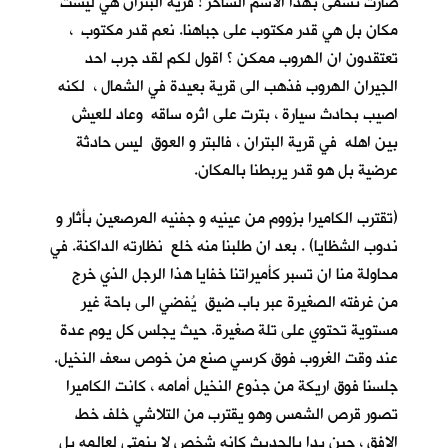
صارت تسمى بهذا الاسم الساخر ! قرية البتران هي ليست
مكان بل هي قدر مكتوب على جباهنا. نعم قدر مكتوب ،
تعتقدون ان الهروب ممكن ؟ اقول لكم لقد جرب احد
الجيران الهروب فذهب الى قرية بعيدة في الشمال ، لكنه
اصيب بحادث سيارة ، بترت على اثره ساقه وعاد للعيش
بين اهله في قرية البتران ، فالبتر و العوق ليس حادثة
عرضية بل هو قدر يربطنا بالمكان.
(تقترب الكاميرا بزووم من عينيه و جفنيه المرصعين بأثار و
ندوب الشظايا) . بعد ان طلبنا منه خلع نظارته الداكنة. في
محاولة منا ان تسبر كأميراتنا خفايا هذا الرجل الذي خرج
من غرفته الصغيرة عبر باب ضيق يُفضي الى باحة غير
مستوية تحتوي على تلة صغيرة. حيث يجلس كل يوم عدة
عند وقت الغروب فوق كرسي صنع من خوص سعف النخيل.
جلسنا فوق اريكة من جذوع النخيل أمامه ، كانت الكاميرا
تصور قرص الشمس وهو يقترب من التلاشي خلف خط
الافق ، حين بدا بالحديث كانه شخص لا ينمتي لعالمه بل