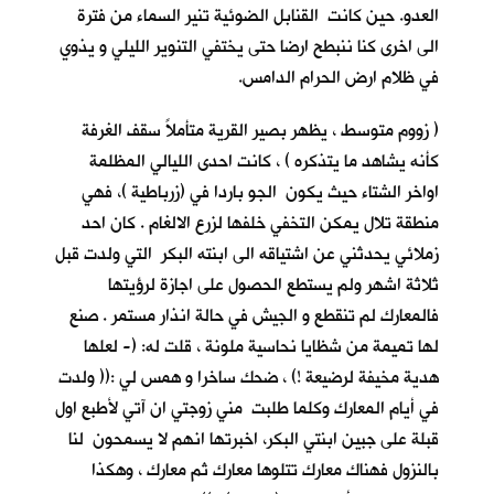
العدو. حين كانت القنابل الضوئية تنير السماء من فترة
الى اخرى كنا ننبطح ارضا حتى يختفي التنوير الليلي و يذوي
في ظلام ارض الحرام الدامس.
( زووم متوسط ، يظهر بصير القرية متأملاً سقف الغرفة
كأنه يشاهد ما يتذكره ) ، كانت احدى الليالي المظلمة
اواخر الشتاء حيث يكون الجو باردا في (زرباطية )، فهي
منطقة تلال يمكن التخفي خلفها لزرع الالغام . كان احد
زملائي يحدثني عن اشتياقه الى ابنته البكر التي ولدت قبل
ثلاثة اشهر ولم يستطع الحصول على اجازة لرؤيتها
فالمعارك لم تنقطع و الجيش في حالة انذار مستمر . صنع
لها تميمة من شظايا نحاسية ملونة ، قلت له: (- لعلها
هدية مخيفة لرضيعة !) ، ضحك ساخرا و همس لي :(( ولدت
في أيام المعارك وكلما طلبت مني زوجتي ان آتي لأطبع اول
قبلة على جبين ابنتي البكر، اخبرتها انهم لا يسمحون لنا
بالنزول فهناك معارك تتلوها معارك ثم معارك ، وهكذا