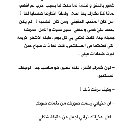
شعور بالحنق والنقمة لما حدث لنا بسبب حرب لم افهم،
لماذا كنا نشارك بها اصلا، ولماذا اختارتنا كضحايا لها ؟!
من كان المذنب الحقيقي ومن كان الضحية ؟ لم يكن
يخفف عليّ همي و حنقي سوى صوت و أنامل ممرضة
جميلة جدا، كانت تعتني بي كل يوم ، طيلة الاشهر الاربعة
التي قضيتها في المستشفى. قلت لها ذات صباح حين
غيرت ضمادات عيني .
– لون شعركِ اشقر ، لكنه قصير. هو مناسب جدا لوجهك
المستدير.
– وكيف عرفت ذلك ؟
– ان مخيلتي رسمت صورتك من نغمات صوتكِ .
– لعل مخيلتك تراني اجمل من حقيقة شكلي .