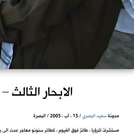
الابحار الثالث –
مدونة
سعيد البصري
/ 15 ، آب ، 2005 / البصرة
مستشرفٌ للرؤيا ، طائرٌ فوق الغيوم ، كطائر سنونو مهاجر عدت ال