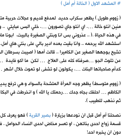
#
المشهد الاول ( الخالة أم أمل )
( زووم طويل ) يظهر سكراب حديد لمدفع قديم و عجلات حربية متفحمة
منين انتو خالة …. اي انتو جاي تصورون …. خلي البس عبايتي .. واف
في هذه الحياة .( .. عذروني بس انا وبنتي الصغيرة بالبيت، ابونا
استشهد الله يرحمه .. وانا بقيت بعده ادير بالي على بنتي هاي أمل.
تشيح بوجهها الصغير عن الكاميرا .. قالت أمها ( اصيبت بسرطان الرئة
عن تلوث الجو …صرفناه كله على العلاج … لكن ما اكو فايدة …ما خل
كدأم صاحباتها البنات …. يكولون لو تشفى لو تموت خلال اشهر … 
( زووم متوسط) يظهر وجه المرأة المتشحة بالسواد و هي ترفع يديها
الكاظم … احلفك بجاه جدك …رحمتك يا الله ) و انخرطت في البكاء … ق
ثم نذهب للطبيب ).
نصحتنا أم أمل قبل ان نودعها بزيارة (
بصير القرية
) فهو يعرف كل ا
قسمة زواج احدى بناتهن ، او تعسر مخاض احدى النساء الحوامل . فكا
دون ان يخبره احد!