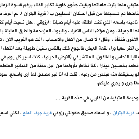
متبقي منها بترت هاماتها وبقيت جذوع خاوية تكابر الفناء برغم قسوة الزمان
اضها تم تسميتها من قبل السكان المحليين ب ( قرية البتران ). لم اعرف س
 ناديته باسمه الذي كنت اطلقه عليه أيام صبانا : (رزوقي.. ،هل نسيت أيام ك
نها الجميلة ، ومن هؤلاء الناس الاغراب والبيوت المزدحمة والطرق المليئة با
الاخرى مُفقأة ، وقال ( لا تسال عن الاهل والاصحاب ، انت هو الغريب الان ، 
س اكثر سعيا وراء لقمة العيش فالجوع فتك بالناس سنين طويلة بعد انتهاء ا
يا النحاس و الفافون المنتشر في (الارض الحرام) . كنت اسير كل يوم في ح
 قطعة بخمسين دينارا ، كنا نخاطر بأرواحنا من اجل حفنة من الدنانير المل
يستيقظ منه فيتحرر من رعبه . قلت له انا غير مصدق لما ارى واسمع. سوف 
ّا جرى و يجري عليكم.
وحيدة المتبقية من اقاربي في هذه القرية …
بـ
قرية البتران
. و اسماه صديق طفولتي رزوقي
قرية جرف الملح
. لكني اسمي