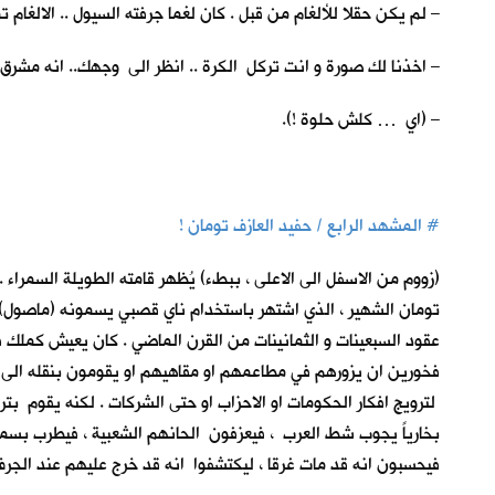
– لم يكن حقلا للألغام من قبل . كان لغما جرفته السيول .. الالغام تم
– اخذنا لك صورة و انت تركل الكرة .. انظر الى وجهك.. انه مشرق
– (اي … كلش حلوة !).
#
المشهد الرابع / حفيد العازف تومان !
(زووم من الاسفل الى الاعلى ، ببطء) يُظهر قامته الطويلة السمراء 
تومان الشهير ، الذي اشتهر باستخدام ناي قصبي يسمونه (ماصول). يقر
عقود السبعينات و الثمانينات من القرن الماضي . كان يعيش كملك فق
فخورين ان يزورهم في مطاعمهم او مقاهيهم او يقومون بنقله الى 
لترويج افكار الحكومات او الاحزاب او حتى الشركات . لكنه يقوم بتر
بخارياً يجوب شط العرب ، فيعزفون الحانهم الشعبية ، فيطرب بسم
فيحسبون انه قد مات غرقا ، ليكتشفوا انه قد خرج عليهم عند الجرف 