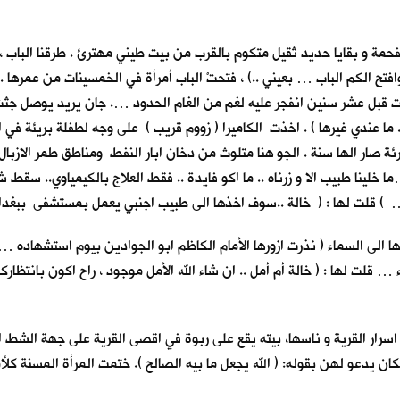
 و بقايا حديد ثقيل متكوم بالقرب من بيت طيني مهترئ . طرقنا الباب ، ل
تح الكم الباب … بعيني ..) ، فتحتْ الباب أمرأة في الخمسينات من عمرها . 
 مات قبل عشر سنين انفجر عليه لغم من الغام الحدود …. جان يريد يوصل جث
. ما عندي غيرها ) . اخذت الكاميرا ( زووم قريب ) على وجه لطفلة بريئة في 
 صار الها سنة . الجو هنا متلوث من دخان ابار النفط ومناطق طمر الازبال ، 
ينا طبيب الا و زرناه .. ما اكو فايدة .. فقط العلاج بالكيمياوي.. سقط
) قلت لها : ( خالة ..سوف اخذها الى طبيب اجنبي يعمل بمستشفى ببغداد….
 الى السماء ( نذرت ازورها الأمام الكاظم ابو الجوادين بيوم استشهاده … 
لت لها : ( خالة أم أمل .. ان شاء الله الأمل موجود ، راح اكون بانتظاركم
سرار القرية و ناسها، بيته يقع على ربوة في اقصى القرية على جهة الشط ا
ن يدعو لهن بقوله: ( الله يجعل ما بيه الصالح ). ختمت المرأة المسنة كل