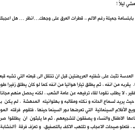
شي ليلاً !
 بابتسامة جميلة رغم الالم .. قطرات العرق على وجهك…انظر … هل اعجبتك
. العدسة تثبت على شفتيه العريضتين قبل ان تنتقل الى قبعته التي تشبه قبع
به من انفه ، ثم يطلق تيارا هوائيا من انفه كما لو كان يطلق زفيرا طويلا 
ير ، لا يطلب نقودا لقاء ترفيهه عن عامة الشعب . لكنه يحصل منهم مجانا 
حيث يريد لسماع الحانه و نكته ومقالبه و بهلوانيته المدهشة . لم يكن 
ويج الأفلام السينمائية التي تعرضها دور السينما حينها . فتقوم فرقته الم
اعها الاطفال والنساء و يصفقون لتشجيعهم . ثم ما يلبثون ان يطلقوا صر
. فتعلو صيحات الاعجاب و تلتهب الاكف بالتصفيق، و تعزف فرقة (الخشابة ) 