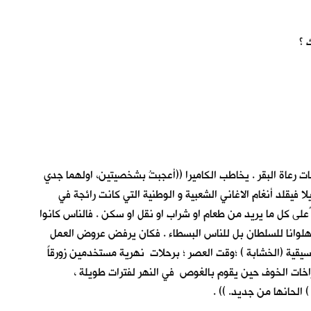
 ؟
ات رعاة البقر . يخاطب الكاميرا ((أعجبتُ بشخصيتين، اولهما جدي
فيقلد أنغام الاغاني الشعبية و الوطنية التي كانت رائجة في
ًعلى كل ما يريد من طعام او شراب او نقل او سكن . فالناس كانوا
بهلوانا للسلطان بل للناس البسطاء . فكان يرفض عروض العمل
وسيقية (الخشابة ) ؛وقت العصر ؛ برحلات نهرية مستخدمين زورقاً
اخات الخوف حين يقوم بالغوص في النهر لفترات طويلة ،
الحانها من جديد. )) .