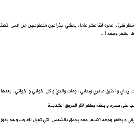
منظر فتىً ، عمره اثنا عشر عاما ، يمشي بذراعين مقطوعتين من ادنى الكتف ب
ط يظهر وجهه ) ..
يداي و احترق صدري وبطني . ومات والديّ و كل اخواني و اخواتي ، بعدها ج
يب على صدره و بطنه يظهر اثار الحروق الشديدة .
 يظهر وجهه الاسمر وهو يحدق بالشمس التي تميل للغروب و هو يقول ( اريد 