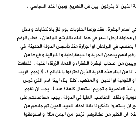
طة الذين لا يفرقون بين فن التهريج وبين النقد السياسي ،
اسمر البشرة ، فقد وزعنا الحلويات يوم فاز بالانتخابات و دخل
 محاولة لرجل اسمر في هذا البلد بالترشح للبرلمان . فعلى الرغم
بمنصب في البرلمان او الوزارة منذ تأسيس الدولة الحديثة في
رغم انهم يدعون الحرية و الديمقراطية و اللبرالية و غيرها من
ربيين من اصحاب البشرة الشقراء و الدماء الزرقاء النقية . فقطعتُ
من ابناء هذه القرية الذين احترقوا بالنّابالم ) . (( زووم قريب
 القومية او الدين او المذهب . كلنا ابناء ابينا آدم الذي غرس
ى نبذ العنصرية و تجريم استعمال كلمة ( عبد ) ! يجب ان نقوم
حكومية و تقلد المناصب العليا في الدولة . يجب مساعدتهم على
ان يستمروا بتذكيرنا باننا احفاد للعبيد الذين تم جلبهم من
ء مثلا ان الكثير من عشائرهم نزحوا من اليمن مثلا و استوطنوا