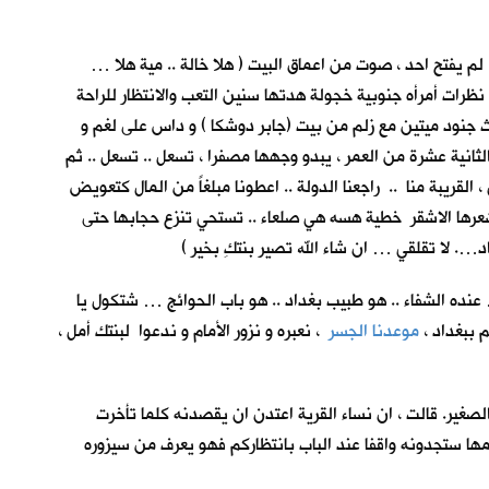
م يفتح احد ، صوت من اعماق البيت ( هلا خالة .. مية هلا …
نظرات أمرأه جنوبية خجولة هدتها سنين التعب والانتظار للراحة
ث جنود ميتين مع زلم من بيت (جابر دوشكا ) و داس على لغم و
الثانية عشرة من العمر ، يبدو وجهها مصفرا ، تسعل .. تسعل .. ثم
القريبة منا .. راجعنا الدولة .. اعطونا مبلغاً من المال كتعويض
 شعرها الاشقر خطية هسه هي صلعاء .. تستحي تنزع حجابها حتى
 لا تقلقي … ان شاء الله تصير بنتكِ بخير )
عنده الشفاء .. هو طبيب بغداد .. هو باب الحوائج … شتكول يا
 ببغداد ،
موعدنا الجسر
، نعبره و نزور الأمام و ندعوا لبنتك أمل ،
لصغير. قالت ، ان نساء القرية اعتدن ان يقصدنه كلما تأخرت
أمها ستجدونه واقفا عند الباب بانتظاركم فهو يعرف من سيزوره