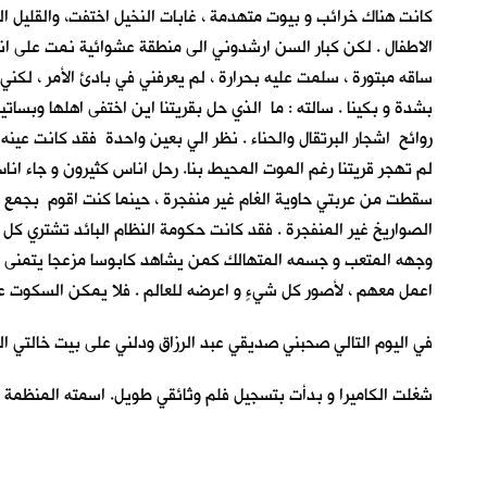
كانت هناك خرائب و بيوت متهدمة ، غابات النخيل اختفت، والقليل ال
الاطفال . لكن كبار السن ارشدوني الى منطقة عشوائية نمت على انق
ساقه مبتورة ، سلمت عليه بحرارة ، لم يعرفني في بادئ الأمر ، لكني
بشدة و بكينا . سالته : ما الذي حل بقريتنا اين اختفى اهلها وبساتي
روائح اشجار البرتقال والحناء . نظر الي بعين واحدة فقد كانت عينه 
لم تهجر قريتنا رغم الموت المحيط بنا. رحل اناس كثيرون و جاء انا
سقطت من عربتي حاوية الغام غير منفجرة ، حينما كنت اقوم بجمع بقا
الصواريخ غير المنفجرة . فقد كانت حكومة النظام البائد تشتري كل
وجهه المتعب و جسمه المتهالك كمن يشاهد كابوسا مزعجا يتمنى لو 
اعمل معهم ، لأصور كل شيءٍ و اعرضه للعالم . فلا يمكن السكوت عم
في اليوم التالي صحبني صديقي عبد الرزاق ودلني على بيت خالتي ال
شغلت الكاميرا و بدأت بتسجيل فلم وثائقي طويل. اسمته المنظمة 