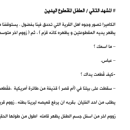
المشهد الثاني / الطفل المقطوع اليدين
#
الكاميرا تصور وجوه اهل القرية التي تحدق فينا بفضول . يستوقفنا 
يظهر يديه المقطوعتين و يظهره كانه قزم ) ، ثم ( زووم اخر متوس
– ما اسمك ؟
– عباس.
-كيف قُطعت يداك ؟
– سقطت على بيتنا في (أم قصر ) قذيفة من طائرة أمريكية ،فقُطعت 
يطلب من احد الفتيان بقربه ان يرفع قميصه ليرينا بطنه . زووم قر
زووم اخر من اسفل جسم الطفل يظهر قامته اطول من طولها الحقيقي و