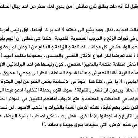
وقيل لنا انه مات بطلق ناري طائش ! من يدري لعله سخر من احد رجال السل
اعجابه .فقال وهو يشير الى قبعته: (( انه براك أوباما ، اول رئيس أمريكي 
 في ثورات الزنج و الحروب العنصرية القديمة . هكذا هي خطتي ان اقوم بأول
 الواسعة في كل مجالات الصناعة و الزراعة و الدفاع عن الوطن لم يحظوا 
 ؟ لقد تعرضنا لكل انواع الاذلال النفسي والجسدي . يصفوننا بكلمة (عبيد ) 
ا نمثل منظمة متهمة بالتمييز العنصري ، كون رئيسها هو احد البرلمانين الاو
ه القرية ذقنا التهميش و عشنا قسوة السلطة ، انظر الى وجهي المحروق .. انا 
ابني : (( يا اخي ، كلنا هنا اخوة في الانسانية بغض النظر عن لون البشرة او
 . لماذا يريدون ان نشعر بالتفرقة؟ سوف اقوم بحملة انتخابية ادعو فيها ال
اط في الجامعات و المعاهد و فتح الابواب أمامهم للتعيين في الدوائر ال
 تليق بهم كأبناء لهذه الارض الغنية بالخيرات و الذهب الاسود . لن نسمح 
 عبر التاريخ و استوطنوا بلاداً اخرى . فهل يجب تذكير اصحاب البشرة البيضا
 في هذه الارض، التي سقيناها بعرق جبيننا و دمائنا .))