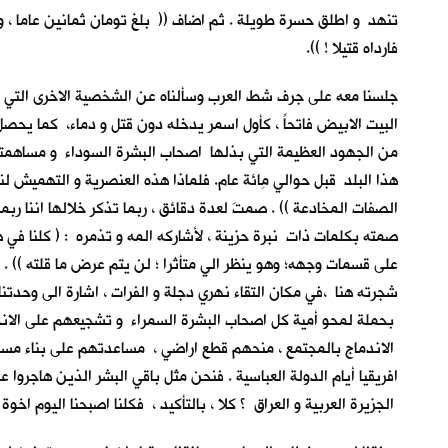
تنهد و اطلق حسرة طويلة . ثم اضاف (( بلغ تومان ثمانين عاما ، 
فارداه قتيلا ! )).
جلسنا معه على جرف شط العرب وسألناه عن الشخصية الاخرى التي نالت 
البيت الابيض فاتحاً ، كأول اسمر يدخله دون قتل و دماء، كما يحصل
من الجهود العظيمة التي بذلها اصحاب البشرة السوداء و مساهمتهم
هذا البلد قبل حوالي مِائة عام. فلماذا هذه العنصرية و التهميش لنا
الصفات المخادعة )) . صمتَ لعدة دقائق ، ربما تذكر خلالها اننا ربم
صمته بكلمات ذات نبرة حزينة ، لأشاركه المه و تذمره : ( كلنا في هذ
على قسمات وجهه؛ وهو ينظر الي متأثرا ؛ لن يتم عرض ما قلته )) . اج
شجرته هنا ،في مكان التقاء نهري دجلة و الفرات ، اشارة الى وحدتنا
بحملة لمحو أمية كل اصحاب البشرة السمراء و تشجيعهم على الانخر
الاندماج بالمجتمع ، منحهم قطع اراضي ، مساعدتهم على بناء مساكن
افريقيا أيام الدولة العباسية . فنحن مثل باقي البشر الذين هاجروا
الجزيرة العربية و العراق ؟ كلا ، بالتأكيد ، فكلنا اصبحنا اليوم اخوة