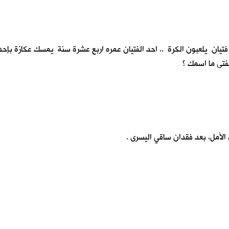
ة فتيان يلعبون الكرة .. احد الفتيان عمره اربع عشرة سنة يمسك عكازة بإحد
لفتى ما اسمك ؟
الأمل، بعد فقدان ساقي اليسرى .