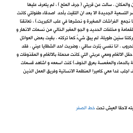
 والمكان . سالت عن قريتي ( جرف الملح ) ، لم يتعرف عليها
ر التسمية الجديدة الا بعد ان التقيت بأحد اصدقاء طفولتي كانت
نا نجمع الفراشات الصغيرة و نحشرها في علب الكبريت.) ، تعانقنا
لقمامة و مخلفات الحديد و الجو المغبر الخالي من نسمات الانهار و
تركتنا سنين طويلة، لم يبقَ شيءٌ كما تركته . بقيت بعض العوائل
لحروب . انا نفسي بُترت ساقي ، وضربت احد الشظايا عيني . فقد
قل الالغام ومعي عربتي التي كانت محملة بالالغام و المقذوفات و
طخة بالدماء والمغمسة بعرق الخوف.) كنت اسمعه و اشاهد قسمات
اجلب غدا معي كاميرا المنظمة الانسانية وفريق العمل الذين
ته لاحقا العيش تحت
خط الصفر