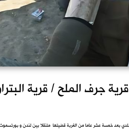
 قرية جرف الملح / قرية البتر
ى بلدي بعد خمسة عشر عاما من الغربة قضيتها متنقلا بين لندن و بورتسموث