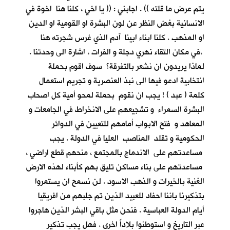
يتم عرض ما قلته )) . اجابني : (( يا اخي ، كلنا هنا اخوة في
الانسانية بغض النظر عن لون البشرة او القومية او الدين
او المذهب . كلنا ابناء ابينا آدم الذي غرس شجرته هنا
،في مكان التقاء نهري دجلة و الفرات ، اشارة الى وحدتنا .
لماذا يريدون ان نشعر بالتفرقة؟ سوف اقوم بحملة
انتخابية ادعو فيها الى نبذ العنصرية و تجريم استعمال
كلمة ( عبد ) ! يجب ان نقوم بحملة لمحو أمية كل اصحاب
البشرة السمراء و تشجيعهم على الانخراط في الجامعات و
المعاهد و فتح الابواب أمامهم للتعيين في الدوائر
الحكومية و تقلد المناصب العليا في الدولة . يجب
مساعدتهم على الاندماج بالمجتمع ، منحهم قطع اراضي ،
مساعدتهم على بناء مساكن تليق بهم كأبناء لهذه الارض
الغنية بالخيرات و الذهب الاسود . لن نسمح ان يستمروا
بتذكيرنا باننا احفاد للعبيد الذين تم جلبهم من افريقيا
أيام الدولة العباسية . فنحن مثل باقي البشر الذين هاجروا
عبر التاريخ و استوطنوا بلاداً اخرى . فهل يجب تذكير