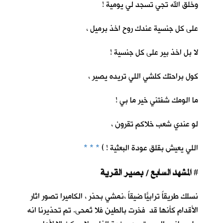
وخلق الله تجي تسجد لي يومية !
على كل جنسية عندك روح اخذ برميل ،
لا بل اخذ بير على كل جنسية !
كول براحتك كلشي اللي تريده يصير ،
ما الومك شفتني خير ما بي !
لو عندي شعب خلاكم تقرون ،
اللي يعيش بقلق عودة البعثية ! )
* * *
المشهد السابع / بصير القرية
#
نسلك طريقاً ترابيّاً ضيقاً ،نمشي بحذر ، الكاميرا تصور اثار
الأقدام كأنها قد فخرت بالطين فلا تُمحى. تم تحذيرنا انه