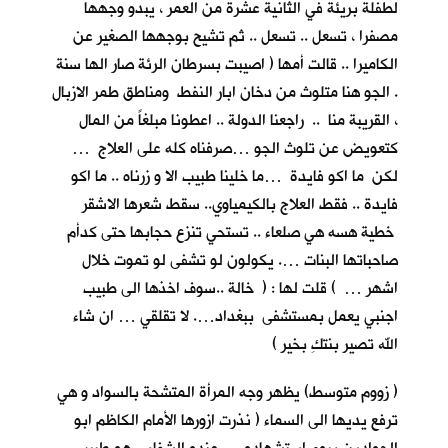
لطفلة بريئة في الثانية عشرة من العمر ، يبدو وجهها
مصفرا ، تسعل .. تسعل .. ثم تشيح بوجهها الصغير عن
الكاميرا .. قالت أمها ( اصيبت بسرطان الرئة صار الها سنة
. الجو هنا متلوث من دخان ابار النفط ومناطق طمر الازبال
، القريبة منا .. راجعنا الدولة .. اعطونا مبلغاً من المال
كتعويض عن تلوث الجو …صرفناه كله على العلاج …
لكن ما اكو فايدة …ما خلينا طبيب الا و زرناه .. ما اكو
فايدة .. فقط العلاج بالكيمياوي.. سقط شعرها الاشقر
خطية هسه هي صلعاء .. تستحي تنزع حجابها حتى كدأم
صاحباتها البنات …. يكولون لو تشفى لو تموت خلال
اشهر … ) قلت لها : ( خالة ..سوف اخذها الى طبيب
اجنبي يعمل بمستشفى ببغداد…. لا تقلقي … ان شاء
الله تصير بنتكِ بخير )
( زووم متوسط) يظهر وجه المرأة المتشحة بالسواد و هي
ترفع يديها الى السماء ( نذرت ازورها الأمام الكاظم ابو