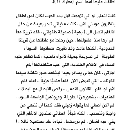
اطلقت عليها أمها اسم (معارك ) ! )).
كنتُ اتمنى لو اني تزوجت قبل بدء الحرب لكان لدي اطفال
ينتظرون عودتي الان . كانت مخيلتي تبحر بعيدة عن حقل
الالغام لتصل الى ( بهية ) صديقة طفولتي ، فقد تربينا معاً
. لم ارها منذ طفولتها ، حين رحلتْ مع عائلتها عن قريتنا
الحدودية . لكنها عادت وقد تغيرت ضفائرها السوداء
الطويلة الى تسريحة جميلة لأمرأه ناضجة ، كما تظهر عليه
النساء في الأفلام الهندية، التي احب مشاهدتها أيام
اجازتي . كان خيالي يسافر بعيدا ليشاهد صور شاشة سينما
الكرنك .. التي تعرض الان فلماً هنديّاً حزيناً .. لعله فلم
الأم او فلم القانون الاعمى .. رقص الابطال مع البطلات
الهنديات ، بشعورهنَّ الطويلة وعيونهنَّ الواسعة السود..
لم اكن اصغي لما يقوله زميلي فقد كدنا ان ننتهي من
واجبنا وننسحب . لكنه فجأةً اعطاني صندوق الالغام الذي
بقي فيه لغمان ، لم نزرعهما . فجاءة عاد مستعجلا قائلا : (
لقد نسينا تسليك اخر مجموعة!) تحرك نحو اليمن عدة