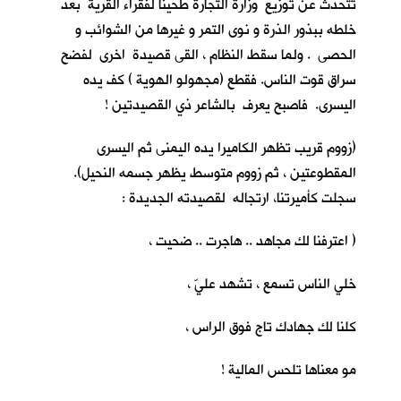
تتحدث عن توزيع وزارة التجارة طحيناً لفقراء القرية بعد
خلطه ببذور الذرة و نوى التمر و غيرها من الشوائب و
الحصى . ولما سقط النظام ، القى قصيدة اخرى لفضح
سراق قوت الناس. فقطع (مجهولو الهوية ) كف يده
اليسرى. فاصبح يعرف بالشاعر ذي القصيدتين !
(زووم قريب تظهر الكاميرا يده اليمنى ثم اليسرى
المقطوعتين ، ثم زووم متوسط يظهر جسمه النحيل).
سجلت كأميرتنا، ارتجاله لقصيدته الجديدة :
( اعترفنا لك مجاهد .. هاجرت .. ضحيت ،
خلي الناس تسمع ، تشهد عليّ ،
كلنا لك جهادك تاج فوق الراس ،
مو معناها تلحس المالية !