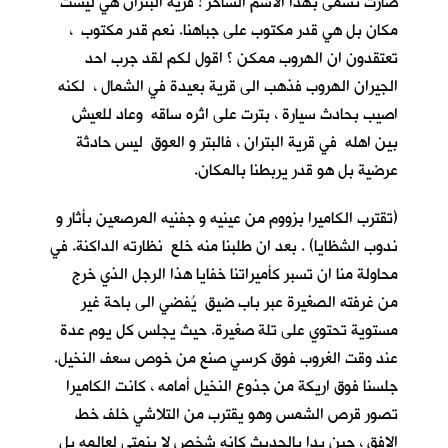
صارت تسمى بهذا الاسم الساخر ! قرية البتران هي ليست
مكان بل هي قدر مكتوب على جباهنا. نعم قدر مكتوب ،
تعتقدون ان الهروب ممكن ؟ اقول لكم لقد جرب احد
الجيران الهروب فذهب الى قرية بعيدة في الشمال ، لكنه
اصيب بحادث سيارة ، بترت على اثره ساقه وعاد للعيش
بين اهله في قرية البتران ، فالبتر و العوق ليس حادثة
عرضية بل هو قدر يربطنا بالمكان.
(تقترب الكاميرا بزووم من عينيه و جفنيه المرصعين بأثار و
ندوب الشظايا) . بعد ان طلبنا منه خلع نظارته الداكنة. في
محاولة منا ان تسبر كأميراتنا خفايا هذا الرجل الذي خرج
من غرفته الصغيرة عبر باب ضيق يُفضي الى باحة غير
مستوية تحتوي على تلة صغيرة. حيث يجلس كل يوم عدة
عند وقت الغروب فوق كرسي صنع من خوص سعف النخيل.
جلسنا فوق اريكة من جذوع النخيل أمامه ، كانت الكاميرا
تصور قرص الشمس وهو يقترب من التلاشي خلف خط
الافق ، حين بدا بالحديث كانه شخص لا ينمتي لعالمه بل