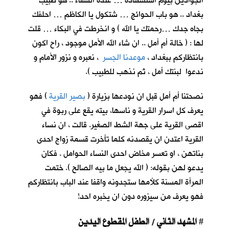
الجوادين بيوم استشهاده … عنده الشفاء .. هو طبيب
بغداد .. هو باب الحوائج … شتكول يا الكاظم … احلفك
بجاه جدك …رحمتك يا الله ) و انخرطت في البكاء … قلت
لها : ( خالة أم أمل .. ان شاء الله الأمل موجود ، راح اكون
بانتظاركم ببغداد ،
موعدنا الجسر
، نعبره و نزور الأمام و
ندعوا لبنتك أمل ، ثم نذهب للطبيب ).
نصحتنا أم أمل قبل ان نودعها بزيارة (
بصير القرية
) فهو
يعرف كل اسرار القرية و ناسها، بيته يقع على ربوة في
اقصى القرية على جهة الشط الصغير. قالت ، ان نساء
القرية اعتدن ان يقصدنه كلما تأخرت قسمة زواج احدى
بناتهن ، او تعسر مخاض احدى النساء الحوامل . فكان
يدعو لهن بقوله: ( الله يجعل ما بيه الصالح ). ختمت
المرأة المسنة كلأمها ستجدونه واقفا عند الباب بانتظاركم
فهو يعرف من سيزوره دون ان يخبره احد!
المشهد الثاني / الطفل المقطوع اليدين
#