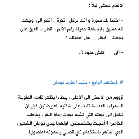
الالغام تمشي ليلاً !
– اخذنا لك صورة و انت تركل الكرة .. انظر الى وجهك..
انه مشرق بابتسامة جميلة رغم الالم .. قطرات العرق على
وجهك…انظر … هل اعجبتك ؟
– (اي … كلش حلوة !).
#
المشهد الرابع / حفيد العازف تومان !
(زووم من الاسفل الى الاعلى ، ببطء) يُظهر قامته الطويلة
السمراء . العدسة تثبت على شفتيه العريضتين قبل ان
تنتقل الى قبعته التي تشبه قبعات رعاة البقر . يخاطب
الكاميرا ((أعجبتُ بشخصيتين، اولهما جدي تومان الشهير ،
الذي اشتهر باستخدام ناي قصبي يسمونه (ماصول).