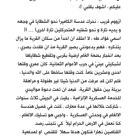
عليكم ، اشوف بقلبي !).
(زووم قريب ، نحرك عدسة الكاميرا نحو الشظايا في وجهه
و يديه تارة و نحو شفتيه المتحركتين تارة اخرى) … ((
اسمي فؤاد طه ، لا اعتقد ان احداً من سكان القرية ما يزال
يتذكره . فهم يدعونني بصير القرية مذ ان فقدت بصري ،
بعد انفجار بضعة الغام ارضية بقربي وتقطيع شظاياها
لشبكيتي عينيَّ في حرب الأعوام الثمانية. كان عمري وقتها
احدى وعشرين عاماً. كنت وقتها ساخطا على الله والدنيا ،
فلم اكن قد عرفت من الدنيا شيئا غير طفولة و مراهقة
بريئة بين حقول القرية. فبعد ان تمت دعوة مواليدي
للخدمة العسكرية الإلزامية ، بقيت في الجيش ثلاث سنوات
، شاركت خلالها في عدة معارك . كنت في فصيل هندسة
الالغام في وحدتي العسكرية ، واجبي هو تسليك الالغام .
كنا نعمل في الارض الحرام ليلاً كي نتجنب رصد
القناصين نهارا فنكون هدفا سهلا للقنص او لمدفعية