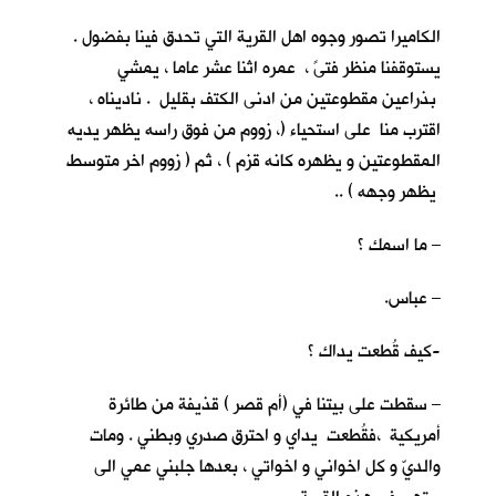
الكاميرا تصور وجوه اهل القرية التي تحدق فينا بفضول .
يستوقفنا منظر فتىً ، عمره اثنا عشر عاما ، يمشي
بذراعين مقطوعتين من ادنى الكتف بقليل . ناديناه ،
اقترب منا على استحياء (، زووم من فوق راسه يظهر يديه
المقطوعتين و يظهره كانه قزم ) ، ثم ( زووم اخر متوسط
يظهر وجهه ) ..
– ما اسمك ؟
– عباس.
-كيف قُطعت يداك ؟
– سقطت على بيتنا في (أم قصر ) قذيفة من طائرة
أمريكية ،فقُطعت يداي و احترق صدري وبطني . ومات
والديّ و كل اخواني و اخواتي ، بعدها جلبني عمي الى