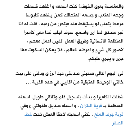
والمغمسة بعرق الخوف.) كنت اسمعه و اشاهد قسمات
وجهه المتعب و جسمه المتهالك كمن يشاهد كابوسا
مزعجا يتمنى لو يستيقظ منه فيتحرر من رعبه . قلت له انا
غير مصدق لما ارى واسمع. سوف اجلب غدا معي كاميرا
المنظمة الانسانية وفريق العمل الذين اعمل معهم ،
لأصور كل شيءٍ و اعرضه للعالم . فلا يمكن السكوت عمّا
جرى و يجري عليكم.
في اليوم التالي صحبني صديقي عبد الرزاق ودلني على بيت
خالتي الوحيدة المتبقية من اقاربي في هذه القرية …
شغلت الكاميرا و بدأت بتسجيل فلم وثائقي طويل. اسمته
المنظمة بـ
قرية البتران
. و اسماه صديق طفولتي رزوقي
قرية جرف الملح
. لكني اسميته لاحقا العيش تحت
خط
الصفر