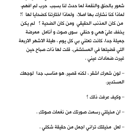
شعور بالحنق والنقمة لما حدث لنا بسبب حرب لم افهم،
لماذا كنا نشارك بها اصلا، ولماذا اختارتنا كضحايا لها ؟!
من كان المذنب الحقيقي ومن كان الضحية ؟ لم يكن
يخفف عليّ همي و حنقي سوى صوت و أنامل ممرضة
جميلة جدا، كانت تعتني بي كل يوم ، طيلة الاشهر الاربعة
التي قضيتها في المستشفى. قلت لها ذات صباح حين
غيرت ضمادات عيني .
– لون شعركِ اشقر ، لكنه قصير. هو مناسب جدا لوجهك
المستدير.
– وكيف عرفت ذلك ؟
– ان مخيلتي رسمت صورتك من نغمات صوتكِ .
– لعل مخيلتك تراني اجمل من حقيقة شكلي .