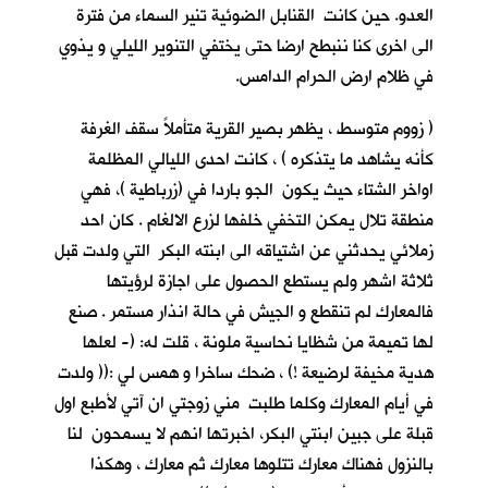
العدو. حين كانت القنابل الضوئية تنير السماء من فترة
الى اخرى كنا ننبطح ارضا حتى يختفي التنوير الليلي و يذوي
في ظلام ارض الحرام الدامس.
( زووم متوسط ، يظهر بصير القرية متأملاً سقف الغرفة
كأنه يشاهد ما يتذكره ) ، كانت احدى الليالي المظلمة
اواخر الشتاء حيث يكون الجو باردا في (زرباطية )، فهي
منطقة تلال يمكن التخفي خلفها لزرع الالغام . كان احد
زملائي يحدثني عن اشتياقه الى ابنته البكر التي ولدت قبل
ثلاثة اشهر ولم يستطع الحصول على اجازة لرؤيتها
فالمعارك لم تنقطع و الجيش في حالة انذار مستمر . صنع
لها تميمة من شظايا نحاسية ملونة ، قلت له: (- لعلها
هدية مخيفة لرضيعة !) ، ضحك ساخرا و همس لي :(( ولدت
في أيام المعارك وكلما طلبت مني زوجتي ان آتي لأطبع اول
قبلة على جبين ابنتي البكر، اخبرتها انهم لا يسمحون لنا
بالنزول فهناك معارك تتلوها معارك ثم معارك ، وهكذا