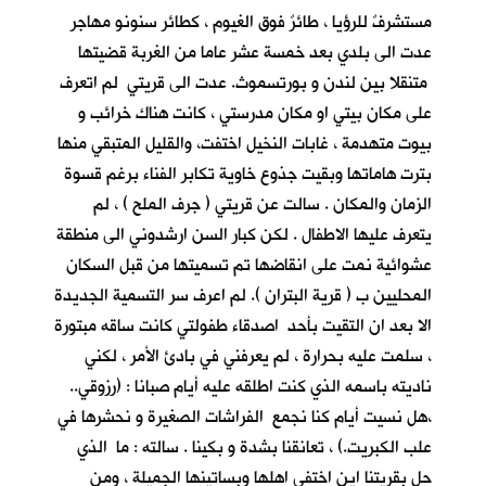
مستشرفٌ للرؤيا ، طائرٌ فوق الغيوم ، كطائر سنونو مهاجر
عدت الى بلدي بعد خمسة عشر عاما من الغربة قضيتها
متنقلا بين لندن و بورتسموث. عدت الى قريتي لم اتعرف
على مكان بيتي او مكان مدرستي ، كانت هناك خرائب و
بيوت متهدمة ، غابات النخيل اختفت، والقليل المتبقي منها
بترت هاماتها وبقيت جذوع خاوية تكابر الفناء برغم قسوة
الزمان والمكان . سالت عن قريتي ( جرف الملح ) ، لم
يتعرف عليها الاطفال . لكن كبار السن ارشدوني الى منطقة
عشوائية نمت على انقاضها تم تسميتها من قبل السكان
المحليين ب ( قرية البتران ). لم اعرف سر التسمية الجديدة
الا بعد ان التقيت بأحد اصدقاء طفولتي كانت ساقه مبتورة
، سلمت عليه بحرارة ، لم يعرفني في بادئ الأمر ، لكني
ناديته باسمه الذي كنت اطلقه عليه أيام صبانا : (رزوقي..
،هل نسيت أيام كنا نجمع الفراشات الصغيرة و نحشرها في
علب الكبريت.) ، تعانقنا بشدة و بكينا . سالته : ما الذي
حل بقريتنا اين اختفى اهلها وبساتينها الجميلة ، ومن