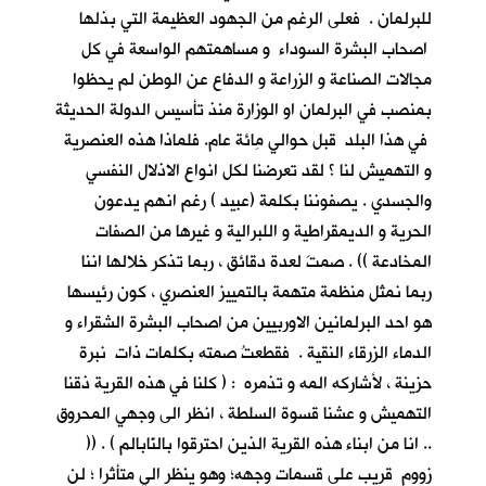
للبرلمان . فعلى الرغم من الجهود العظيمة التي بذلها
اصحاب البشرة السوداء و مساهمتهم الواسعة في كل
مجالات الصناعة و الزراعة و الدفاع عن الوطن لم يحظوا
بمنصب في البرلمان او الوزارة منذ تأسيس الدولة الحديثة
في هذا البلد قبل حوالي مِائة عام. فلماذا هذه العنصرية
و التهميش لنا ؟ لقد تعرضنا لكل انواع الاذلال النفسي
والجسدي . يصفوننا بكلمة (عبيد ) رغم انهم يدعون
الحرية و الديمقراطية و اللبرالية و غيرها من الصفات
المخادعة )) . صمتَ لعدة دقائق ، ربما تذكر خلالها اننا
ربما نمثل منظمة متهمة بالتمييز العنصري ، كون رئيسها
هو احد البرلمانين الاوربيين من اصحاب البشرة الشقراء و
الدماء الزرقاء النقية . فقطعتُ صمته بكلمات ذات نبرة
حزينة ، لأشاركه المه و تذمره : ( كلنا في هذه القرية ذقنا
التهميش و عشنا قسوة السلطة ، انظر الى وجهي المحروق
.. انا من ابناء هذه القرية الذين احترقوا بالنّابالم ) . ((
زووم قريب على قسمات وجهه؛ وهو ينظر الي متأثرا ؛ لن