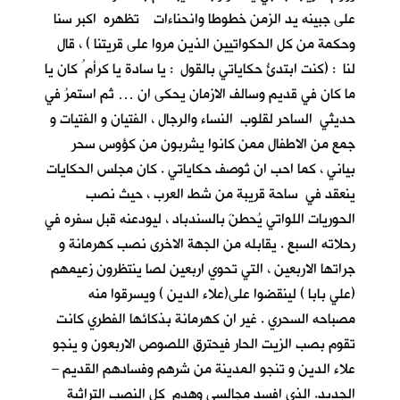
على جبينه يد الزمن خطوطا وانحناءات تظهره اكبر سنا
وحكمة من كل الحكواتيين الذين مروا على قريتنا ) ، قال
لنا : (كنت ابتدئُ حكاياتي بالقول : يا سادة يا كرأم ُ كان يا
ما كان في قديم وسالف الازمان يحكى ان … ثم استمرُ في
حديثي الساحر لقلوب النساء والرجال ، الفتيان و الفتيات و
جمع من الاطفال ممن كانوا يشربون من كؤوس سحر
بياني ، كما احب ان تُوصف حكاياتي . كان مجلس الحكايات
ينعقد في ساحة قريبة من شط العرب ، حيث نصب
الحوريات اللواتي يُحطنَ بالسندباد ، ليودعنه قبل سفره في
رحلاته السبع . يقابله من الجهة الاخرى نصب كهرمانة و
جراتها الاربعين ، التي تحوي اربعين لصا ينتظرون زعيمهم
(علي بابا ) لينقضوا على(علاء الدين ) ويسرقوا منه
مصباحه السحري . غير ان كهرمانة بذكائها الفطري كانت
تقوم بصب الزيت الحار فيحترق اللصوص الاربعون و ينجو
علاء الدين و تنجو المدينة من شرهم وفسادهم القديم –
الجديد. الذي افسد مجالسي وهدم كل النصب التراثية