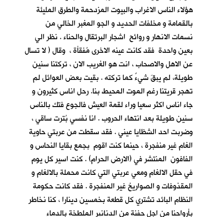
هؤلاء الناس الاغراب والبيوت المزدحمة والطرق المليئة
بالقمامة و مخلفات الحديد و الجو المغبر الخالي من
نسمات الانهار و روائح اشجار البرتقال والحناء . نظر الي
بعين واحدة فقد كانت عينه الاخرى مُفقأة ، وقال ( لا تسال
عن الاهل والاصحاب ، انت هو الغريب الان ، تركتنا سنين
طويلة، لم يبقَ شيءٌ كما تركته . بقيت بعض العوائل لم
تهجر قريتنا رغم الموت المحيط بنا. رحل اناس كثيرون و
جاء اناس اكثر سعيا وراء لقمة العيش فالجوع فتك بالناس
سنين طويلة بعد انتهاء الحروب . انا نفسي بُترت ساقي ،
وضربت احد الشظايا عيني . فقد سقطت من عربتي حاوية
الغام غير منفجرة ، حينما كنت اقوم بجمع بقايا النحاس و
الفافون المنتشر في (الارض الحرام) . كنت اسير كل يوم
في حقل الالغام ومعي عربتي التي كانت محملة بالالغام و
المقذوفات و الصواريخ غير المنفجرة . فقد كانت حكومة
النظام البائد تشتري كل قطعة بخمسين دينارا ، كنا نخاطر
بأرواحنا من اجل حفنة من الدنانير الملطخة بالدماء