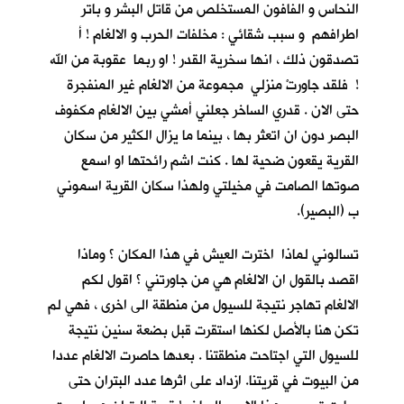
النحاس و الفافون المستخلص من قاتل البشر و باتر
اطرافهم و سبب شقائي : مخلفات الحرب و الالغام ! أ
تصدقون ذلك ، انها سخرية القدر ! او ربما عقوبة من الله
! فلقد جاورتْ منزلي مجموعة من الالغام غير المنفجرة
حتى الان . قدري الساخر جعلني أمشي بين الالغام مكفوف
البصر دون ان اتعثر بها ، بينما ما يزال الكثير من سكان
القرية يقعون ضحية لها . كنت اشم رائحتها او اسمع
صوتها الصامت في مخيلتي ولهذا سكان القرية اسموني
ب (البصير).
تسالوني لماذا اخترت العيش في هذا المكان ؟ وماذا
اقصد بالقول ان الالغام هي من جاورتني ؟ اقول لكم
الالغام تهاجر نتيجة للسيول من منطقة الى اخرى ، فهي لم
تكن هنا بالأصل لكنها استقرت قبل بضعة سنين نتيجة
للسيول التي اجتاحت منطقتنا . بعدها حاصرت الالغام عددا
من البيوت في قريتنا. ازداد على اثرها عدد البتران حتى