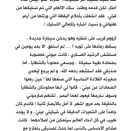
أمتار، لكن قدمه وطئت سلك الالغام التي تم تسليكها من
قبلي. فقد انشغلت بأحلام اليقظة التي ورثتها من أيام
طفولتي و نسيت اخباره بإكمالي التسليك !.
(زووم قريب على شفتيه وهو يدخن سيجارة جديدة ،
يسقط رمادها على ثوبه ) … لم استفق الا بعد يومين في
مستشفى الرشيد العسكري . كانت عيوني معصوبة
بضمادة طبية سميكة ، وجسمي مملوءاً بالشظايا . أما
صديقي فقد استشهد رحمه الله، و لم يرجع لِيُهدي
صغيرته القلادة النحاسية التي صنعها لها ! حين رفعوا
الضمادات عن عينيّ ، قالوا لي انها مملوءتان بالشظايا
وسوف نخرجها فيعود لهما البصر . لكنهم صارحوني
بالحقيقة بعد مرور اشهر. لا أمل بالأبصار ثانية ! فالدم كان
جامداً على الشعيرات الدقيقة في شبكيتي عينيّ . و لا يوجد
طبيب في كل انحاء العالم سيتمكن من اصلاحهما . كانت
مشاعر الاحساس بالذنب لما حدث لصديقي يتمازج مع