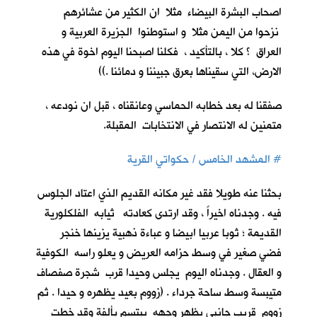
اصحاب البشرة البيضاء مثلا ان الكثير من عشائرهم
نزحوا من اليمن مثلا و استوطنوا الجزيرة العربية و
العراق ؟ كلا ، بالتأكيد ، فكلنا اصبحنا اليوم اخوة في هذه
الارض، التي سقيناها بعرق جبيننا و دمائنا .))
صفقنا له بعد خطابه الحماسي وعانقناه ، قبل ان نودعه ،
متمنين له الانتصار في الانتخابات المقبلة.
#
المشهد الخامس / حكواتي القرية
بحثنا عنه طويلا فقد غير مكانه القديم الذي اعتاد الجلوس
فيه . وجدناه اخيراً ، وقد ارتدى كعادته ثيابه الفلكلورية
القديمة ؛ ثوبا عربيا ابيضا و عباءة ذهبية يزينها خنجر
فضي صغير في وسط حزامه العريض و يعلو راسه الكوفية
و العقال . وجدناه اليوم يجلس وحيدا قرب شجرة صفصاف
متيبسة وسط ساحة جرداء . (زووم بعيد يظهره و حيدا . ثم
زووم قريب جانبي يظهر وجهه يبتسم بألفة وقد خطت