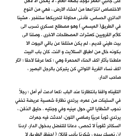
على جانبي الممر توجد بضعة الغام ، لا يمكن الا لأهل
الاختصاص انتزاعها من احشاء الارض ، فهي من النوع
الدائري الحساس. فأدنى محاولة لتحريكها ستنفجر . مشينا
في الطريق( الميسمي ) وهو مصطلح عسكري تسرب الى
كلأم القرويين كعشرات المصطلحات الاخرى . وصلنا الى
بيت طيني قديم ، لم يكن مختلفا عن باقي البيوت الا
بكونه خالٍ من اطباق الستلايت و النت. كان باب البيت
ملطخا بأثار اكف الحناء المحمرة وهي ؛ كما عرفنا لاحقا ؛ اثار
اكف نساء القرية اللواتي كن يتبركن بالرجل البصير ،
صاحب الدار.
التقيناه واقفا بانتظارنا عند الباب ؛كما ادعت أم أمل ؛ رجلاً
في الستينات من عمره، يرتدي نظارة شمسية عريضة تخفي
ندوب الشظايا التي حول عينيه وفي وجنتيه . حليق الذقن ،
يرتدي ثوباً عربيّاً رصاصي اللون، احدثت فيه جمرات
السكائر ثقوباً لا تٌحصى. دعانا للتفضل بدخول الدار. اردنا
ان نمسك بيده ، شكرنا بأدب قائلا: ( احفظ الطريق لا