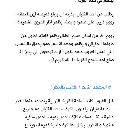
بيتهم في هذه القرية .
يطلب من احد الفتيان بقربه ان يرفع قميصه ليرينا بطنه .
زووم قريب على صدره و بطنه يظهر اثار الحروق الشديدة .
زووم اخر من اسفل جسم الطفل يظهر قامته اطول من
طولها الحقيقي و يظهر وجهه الاسمر وهو يحدق بالشمس
التي تميل للغروب و هو يقول ( اريد ترجعون الي يديّ ! ).
صاح احد شيوخ القرية : ( الله كريم !) .
# المشهد الثالث / اللاعب بالعكاز !
قبل الغروب كانت ساحة القرية الترابية يتصاعد منها الغبار
.. بضعة فتيان يلعبون الكرة .. احد الفتيان عمره اربع
عشرة سنة يمسك عكازة بإحدى يديه .. احدى ساقيه
مبتورة و الاخرى يركل بها كرة جلدية قديمة ، ويتابع