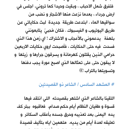
فتفرق شمل الاحباب ، وبقيت وحيدا كما تروني. اجلس في
ارضٍ جرداء ، بعدما نزعت منها الاشجار و نضب من
سواقيها الماء . ابتدعت طريقة جديدة لبث حكاياتي عن
طريق اليوتيوب و الفيسبوك . فكان مُحِبيّ يتابعونني
بلهفة يدعموني بالأعجاب و الاشتراك ! اي زمنٍ هذا الذي
فسدت فيه حتى الحكايات ، فأصبحت اروي حكايات الاربعين
حرامي الذين يقتلون كهرمانة و يسرقون جرارها و زيتها و
لا يبقون حتى على تمثالها الذي اصبح عورة يجب دفنها
وتسويتها بالتراب !))
#
المشهد السادس / الشاعر ذو القصيدتين
التقينا بالشاعر الذي اشتهر بقصيدته التي انتقد فيها
قسوة و طغيان النظام أيام حكم صدام. فعاقبوه ببتر كف
يده اليمنى بعد تعذيبه وحرق جسده بأعقاب السكائر و
تعليقه لعدة أيام من يديه. متهمين اياه بتأليف قصيدة