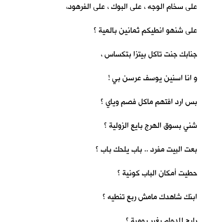
على سخام الوجه ، على البوك ، على الفرهود،
على شنهو انطيكم ثمانين بالمية ؟
جنابك جنت تاكل بيتزا بتكساس ،
و انا اسنين يوسف عرسن بي !
بس ارد افتهم ماكل فصم وياي ؟
شني بسوق الهرج بايع الزولية ؟
بعت البيت مفرد .. باب يلحك باب ؟
حطيت أمكان الباب كونية ؟
ابنك شاهدك مامش ربع تنطيه ؟
رايح للدوام بغير يومية ؟