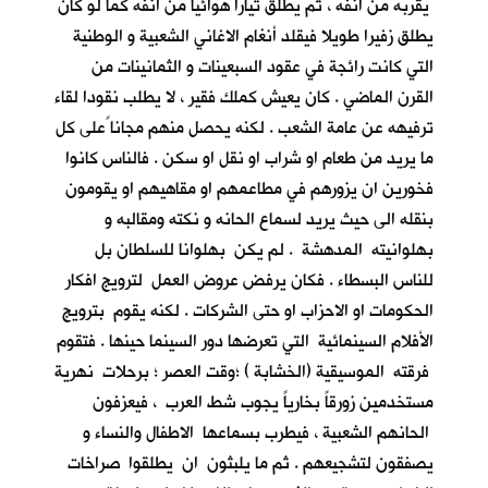
يقربه من انفه ، ثم يطلق تيارا هوائيا من انفه كما لو كان
يطلق زفيرا طويلا فيقلد أنغام الاغاني الشعبية و الوطنية
التي كانت رائجة في عقود السبعينات و الثمانينات من
القرن الماضي . كان يعيش كملك فقير ، لا يطلب نقودا لقاء
ترفيهه عن عامة الشعب . لكنه يحصل منهم مجانا ًعلى كل
ما يريد من طعام او شراب او نقل او سكن . فالناس كانوا
فخورين ان يزورهم في مطاعمهم او مقاهيهم او يقومون
بنقله الى حيث يريد لسماع الحانه و نكته ومقالبه و
بهلوانيته المدهشة . لم يكن بهلوانا للسلطان بل
للناس البسطاء . فكان يرفض عروض العمل لترويج افكار
الحكومات او الاحزاب او حتى الشركات . لكنه يقوم بترويج
الأفلام السينمائية التي تعرضها دور السينما حينها . فتقوم
فرقته الموسيقية (الخشابة ) ؛وقت العصر ؛ برحلات نهرية
مستخدمين زورقاً بخارياً يجوب شط العرب ، فيعزفون
الحانهم الشعبية ، فيطرب بسماعها الاطفال والنساء و
يصفقون لتشجيعهم . ثم ما يلبثون ان يطلقوا صراخات