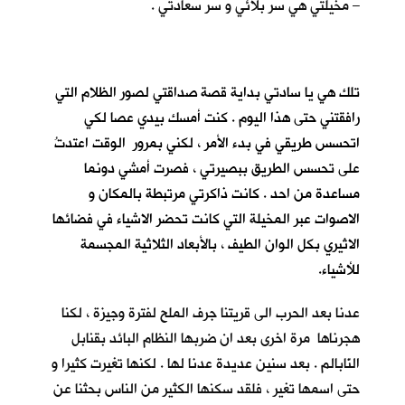
– مخيلتي هي سر بلائي و سر سعادتي .
تلك هي يا سادتي بداية قصة صداقتي لصور الظلام التي
رافقتني حتى هذا اليوم . كنت أمسك بيدي عصا لكي
اتحسس طريقي في بدء الأمر ، لكني بمرور الوقت اعتدتُ
على تحسس الطريق ببصيرتي ، فصرت أمشي دونما
مساعدة من احد . كانت ذاكرتي مرتبطة بالمكان و
الاصوات عبر المخيلة التي كانت تحضر الاشياء في فضائها
الاثيري بكل الوان الطيف ، بالأبعاد الثلاثية المجسمة
للأشياء.
عدنا بعد الحرب الى قريتنا جرف الملح لفترة وجيزة ، لكنا
هجرناها مرة اخرى بعد ان ضربها النظام البائد بقنابل
النّابالم . بعد سنين عديدة عدنا لها . لكنها تغيرت كثيرا و
حتى اسمها تغير ، فلقد سكنها الكثير من الناس بحثنا عن