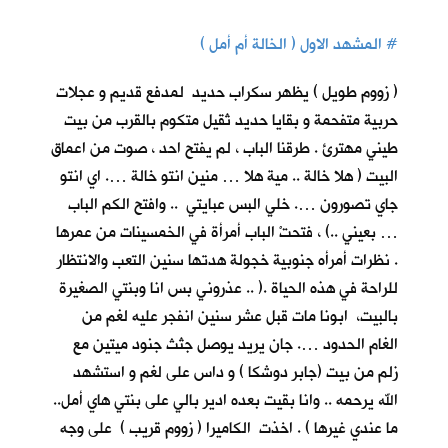
#
المشهد الاول ( الخالة أم أمل )
( زووم طويل ) يظهر سكراب حديد لمدفع قديم و عجلات
حربية متفحمة و بقايا حديد ثقيل متكوم بالقرب من بيت
طيني مهترئ . طرقنا الباب ، لم يفتح احد ، صوت من اعماق
البيت ( هلا خالة .. مية هلا … منين انتو خالة …. اي انتو
جاي تصورون …. خلي البس عبايتي .. وافتح الكم الباب
… بعيني ..) ، فتحتْ الباب أمرأة في الخمسينات من عمرها
. نظرات أمرأه جنوبية خجولة هدتها سنين التعب والانتظار
للراحة في هذه الحياة .( .. عذروني بس انا وبنتي الصغيرة
بالبيت، ابونا مات قبل عشر سنين انفجر عليه لغم من
الغام الحدود …. جان يريد يوصل جثث جنود ميتين مع
زلم من بيت (جابر دوشكا ) و داس على لغم و استشهد
الله يرحمه .. وانا بقيت بعده ادير بالي على بنتي هاي أمل..
ما عندي غيرها ) . اخذت الكاميرا ( زووم قريب ) على وجه