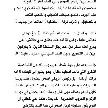
الخوف حين يقوم بالغوص في النهر لفترات طويلة ،
فيحسبون انه قد مات غرقا ، ليكتشفوا انه قد خرج عليهم
عند الجرف . فتعلو صيحات الاعجاب و تلتهب الاكف
بالتصفيق، و تعزف فرقة (الخشابة ) الحانها من جديد. )) .
تنهد و اطلق حسرة طويلة . ثم اضاف (( بلغ تومان
ثمانين عاما ، وقيل لنا انه مات بطلق ناري طائش ! من
يدري لعله سخر من احد رجال السلطة الذين لا يفرقون
بين فن التهريج وبين النقد السياسي ، فارداه قتيلا ! )).
جلسنا معه على جرف شط العرب وسألناه عن الشخصية
الاخرى التي نالت اعجابه .فقال وهو يشير الى قبعته: (( انه
براك أوباما ، اول رئيس أمريكي اسمر البشرة ، فقد وزعنا
الحلويات يوم فاز بالانتخابات و دخل البيت الابيض فاتحاً ،
كأول اسمر يدخله دون قتل و دماء، كما يحصل في ثورات
الزنج و الحروب العنصرية القديمة . هكذا هي خطتي ان
اقوم بأول محاولة لرجل اسمر في هذا البلد بالترشح