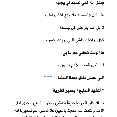
وخلق الله تجي تسجد لي يومية !
على كل جنسية عندك روح اخذ برميل ،
لا بل اخذ بير على كل جنسية !
كول براحتك كلشي اللي تريده يصير ،
ما الومك شفتني خير ما بي !
لو عندي شعب خلاكم تقرون ،
اللي يعيش بقلق عودة البعثية ! )
* * *
المشهد السابع / بصير القرية
#
نسلك طريقاً ترابيّاً ضيقاً ،نمشي بحذر ، الكاميرا تصور اثار
الأقدام كأنها قد فخرت بالطين فلا تُمحى. تم تحذيرنا انه