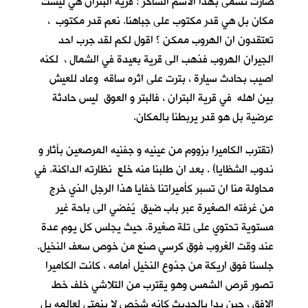
صارت تسمى بهذا الاسم الساخر ! قرية البتران هي ليست
مكان بل هي قدر مكتوب على جباهنا. نعم قدر مكتوب ،
تعتقدون ان الهروب ممكن ؟ اقول لكم لقد جرب احد
الجيران الهروب فذهب الى قرية بعيدة في الشمال ، لكنه
اصيب بحادث سيارة ، بترت على اثره ساقه وعاد للعيش
بين اهله في قرية البتران ، فالبتر و العوق ليس حادثة
عرضية بل هو قدر يربطنا بالمكان.
(تقترب الكاميرا بزووم من عينيه و جفنيه المرصعين بأثار و
ندوب الشظايا) . بعد ان طلبنا منه خلع نظارته الداكنة. في
محاولة منا ان تسبر كأميراتنا خفايا هذا الرجل الذي خرج
من غرفته الصغيرة عبر باب ضيق يُفضي الى باحة غير
مستوية تحتوي على تلة صغيرة. حيث يجلس كل يوم عدة
عند وقت الغروب فوق كرسي صنع من خوص سعف النخيل.
جلسنا فوق اريكة من جذوع النخيل أمامه ، كانت الكاميرا
تصور قرص الشمس وهو يقترب من التلاشي خلف خط
الافق ، حين بدا بالحديث كانه شخص لا ينمتي لعالمه بل