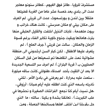
مستشرفٌ للرؤيا ، طائرٌ فوق الغيوم ، كطائر سنونو مهاجر
عدت الى بلدي بعد خمسة عشر عاما من الغربة قضيتها
متنقلا بين لندن و بورتسموث. عدت الى قريتي لم اتعرف
على مكان بيتي او مكان مدرستي ، كانت هناك خرائب و
بيوت متهدمة ، غابات النخيل اختفت، والقليل المتبقي منها
بترت هاماتها وبقيت جذوع خاوية تكابر الفناء برغم قسوة
الزمان والمكان . سالت عن قريتي ( جرف الملح ) ، لم
يتعرف عليها الاطفال . لكن كبار السن ارشدوني الى منطقة
عشوائية نمت على انقاضها تم تسميتها من قبل السكان
المحليين ب ( قرية البتران ). لم اعرف سر التسمية الجديدة
الا بعد ان التقيت بأحد اصدقاء طفولتي كانت ساقه مبتورة
، سلمت عليه بحرارة ، لم يعرفني في بادئ الأمر ، لكني
ناديته باسمه الذي كنت اطلقه عليه أيام صبانا : (رزوقي..
،هل نسيت أيام كنا نجمع الفراشات الصغيرة و نحشرها في
علب الكبريت.) ، تعانقنا بشدة و بكينا . سالته : ما الذي
حل بقريتنا اين اختفى اهلها وبساتينها الجميلة ، ومن