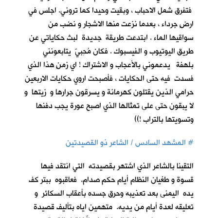
فتفرق شمل الاحباب ، وبقيت وحيدا كما تروني. اجلس في
ارضٍ جرداء ، بعدما نزعت منها الاشجار و نضب من
سواقيها الماء . ابتدعت طريقة جديدة لبث حكاياتي عن
طريق اليوتيوب و الفيسبوك . فكان مُحِبيّ يتابعونني
بلهفة يدعموني بالأعجاب و الاشتراك ! اي زمنٍ هذا الذي
فسدت فيه حتى الحكايات ، فأصبحت اروي حكايات الاربعين
حرامي الذين يقتلون كهرمانة و يسرقون جرارها و زيتها و
لا يبقون حتى على تمثالها الذي اصبح عورة يجب دفنها
وتسويتها بالتراب !))
#
المشهد السادس / الشاعر ذو القصيدتين
التقينا بالشاعر الذي اشتهر بقصيدته التي انتقد فيها
قسوة و طغيان النظام أيام حكم صدام. فعاقبوه ببتر كف
يده اليمنى بعد تعذيبه وحرق جسده بأعقاب السكائر و
تعليقه لعدة أيام من يديه. متهمين اياه بتأليف قصيدة