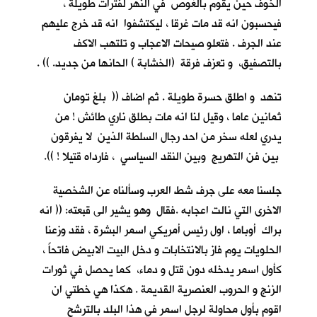
الخوف حين يقوم بالغوص في النهر لفترات طويلة ،
فيحسبون انه قد مات غرقا ، ليكتشفوا انه قد خرج عليهم
عند الجرف . فتعلو صيحات الاعجاب و تلتهب الاكف
بالتصفيق، و تعزف فرقة (الخشابة ) الحانها من جديد. )) .
تنهد و اطلق حسرة طويلة . ثم اضاف (( بلغ تومان
ثمانين عاما ، وقيل لنا انه مات بطلق ناري طائش ! من
يدري لعله سخر من احد رجال السلطة الذين لا يفرقون
بين فن التهريج وبين النقد السياسي ، فارداه قتيلا ! )).
جلسنا معه على جرف شط العرب وسألناه عن الشخصية
الاخرى التي نالت اعجابه .فقال وهو يشير الى قبعته: (( انه
براك أوباما ، اول رئيس أمريكي اسمر البشرة ، فقد وزعنا
الحلويات يوم فاز بالانتخابات و دخل البيت الابيض فاتحاً ،
كأول اسمر يدخله دون قتل و دماء، كما يحصل في ثورات
الزنج و الحروب العنصرية القديمة . هكذا هي خطتي ان
اقوم بأول محاولة لرجل اسمر في هذا البلد بالترشح