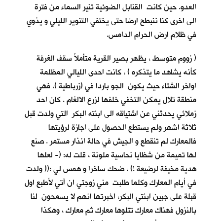
العدو. حين كانت القنابل الضوئية تنير السماء من فترة
الى اخرى كنا ننبطح ارضا حتى يختفي التنوير الليلي و يذوي
في ظلام ارض الحرام الدامس.
( زووم متوسط ، يظهر بصير القرية متأملاً سقف الغرفة
كأنه يشاهد ما يتذكره ) ، كانت احدى الليالي المظلمة
اواخر الشتاء حيث يكون الجو باردا في (زرباطية )، فهي
منطقة تلال يمكن التخفي خلفها لزرع الالغام . كان احد
زملائي يحدثني عن اشتياقه الى ابنته البكر التي ولدت قبل
ثلاثة اشهر ولم يستطع الحصول على اجازة لرؤيتها
فالمعارك لم تنقطع و الجيش في حالة انذار مستمر . صنع
لها تميمة من شظايا نحاسية ملونة ، قلت له: (- لعلها
هدية مخيفة لرضيعة !) ، ضحك ساخرا و همس لي :(( ولدت
في أيام المعارك وكلما طلبت مني زوجتي ان آتي لأطبع اول
قبلة على جبين ابنتي البكر، اخبرتها انهم لا يسمحون لنا
بالنزول فهناك معارك تتلوها معارك ثم معارك ، وهكذا