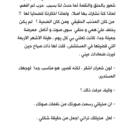
شعور بالحنق والنقمة لما حدث لنا بسبب حرب لم افهم،
لماذا كنا نشارك بها اصلا، ولماذا اختارتنا كضحايا لها ؟!
من كان المذنب الحقيقي ومن كان الضحية ؟ لم يكن
يخفف عليّ همي و حنقي سوى صوت و أنامل ممرضة
جميلة جدا، كانت تعتني بي كل يوم ، طيلة الاشهر الاربعة
التي قضيتها في المستشفى. قلت لها ذات صباح حين
غيرت ضمادات عيني .
– لون شعركِ اشقر ، لكنه قصير. هو مناسب جدا لوجهك
المستدير.
– وكيف عرفت ذلك ؟
– ان مخيلتي رسمت صورتك من نغمات صوتكِ .
– لعل مخيلتك تراني اجمل من حقيقة شكلي .