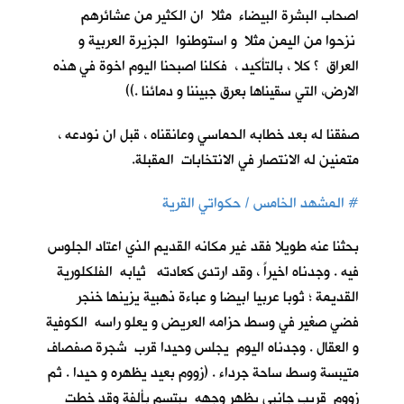
اصحاب البشرة البيضاء مثلا ان الكثير من عشائرهم
نزحوا من اليمن مثلا و استوطنوا الجزيرة العربية و
العراق ؟ كلا ، بالتأكيد ، فكلنا اصبحنا اليوم اخوة في هذه
الارض، التي سقيناها بعرق جبيننا و دمائنا .))
صفقنا له بعد خطابه الحماسي وعانقناه ، قبل ان نودعه ،
متمنين له الانتصار في الانتخابات المقبلة.
#
المشهد الخامس / حكواتي القرية
بحثنا عنه طويلا فقد غير مكانه القديم الذي اعتاد الجلوس
فيه . وجدناه اخيراً ، وقد ارتدى كعادته ثيابه الفلكلورية
القديمة ؛ ثوبا عربيا ابيضا و عباءة ذهبية يزينها خنجر
فضي صغير في وسط حزامه العريض و يعلو راسه الكوفية
و العقال . وجدناه اليوم يجلس وحيدا قرب شجرة صفصاف
متيبسة وسط ساحة جرداء . (زووم بعيد يظهره و حيدا . ثم
زووم قريب جانبي يظهر وجهه يبتسم بألفة وقد خطت