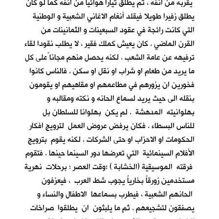
يقربه من انفه ، ثم يطلق تيارا هوائيا من انفه كما لو كان
يطلق زفيرا طويلا فيقلد أنغام الاغاني الشعبية و الوطنية
التي كانت رائجة في عقود السبعينات و الثمانينات من
القرن الماضي . كان يعيش كملك فقير ، لا يطلب نقودا لقاء
ترفيهه عن عامة الشعب . لكنه يحصل منهم مجانا ًعلى كل
ما يريد من طعام او شراب او نقل او سكن . فالناس كانوا
فخورين ان يزورهم في مطاعمهم او مقاهيهم او يقومون
بنقله الى حيث يريد لسماع الحانه و نكته ومقالبه و
بهلوانيته المدهشة . لم يكن بهلوانا للسلطان بل
للناس البسطاء . فكان يرفض عروض العمل لترويج افكار
الحكومات او الاحزاب او حتى الشركات . لكنه يقوم بترويج
الأفلام السينمائية التي تعرضها دور السينما حينها . فتقوم
فرقته الموسيقية (الخشابة ) ؛وقت العصر ؛ برحلات نهرية
مستخدمين زورقاً بخارياً يجوب شط العرب ، فيعزفون
الحانهم الشعبية ، فيطرب بسماعها الاطفال والنساء و
يصفقون لتشجيعهم . ثم ما يلبثون ان يطلقوا صراخات