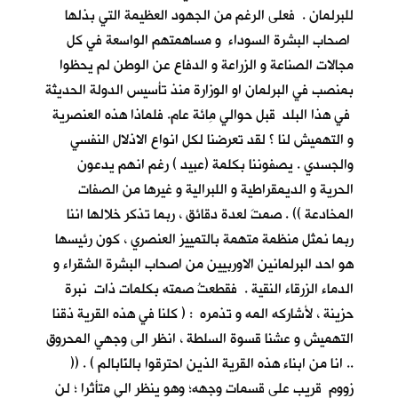
للبرلمان . فعلى الرغم من الجهود العظيمة التي بذلها
اصحاب البشرة السوداء و مساهمتهم الواسعة في كل
مجالات الصناعة و الزراعة و الدفاع عن الوطن لم يحظوا
بمنصب في البرلمان او الوزارة منذ تأسيس الدولة الحديثة
في هذا البلد قبل حوالي مِائة عام. فلماذا هذه العنصرية
و التهميش لنا ؟ لقد تعرضنا لكل انواع الاذلال النفسي
والجسدي . يصفوننا بكلمة (عبيد ) رغم انهم يدعون
الحرية و الديمقراطية و اللبرالية و غيرها من الصفات
المخادعة )) . صمتَ لعدة دقائق ، ربما تذكر خلالها اننا
ربما نمثل منظمة متهمة بالتمييز العنصري ، كون رئيسها
هو احد البرلمانين الاوربيين من اصحاب البشرة الشقراء و
الدماء الزرقاء النقية . فقطعتُ صمته بكلمات ذات نبرة
حزينة ، لأشاركه المه و تذمره : ( كلنا في هذه القرية ذقنا
التهميش و عشنا قسوة السلطة ، انظر الى وجهي المحروق
.. انا من ابناء هذه القرية الذين احترقوا بالنّابالم ) . ((
زووم قريب على قسمات وجهه؛ وهو ينظر الي متأثرا ؛ لن