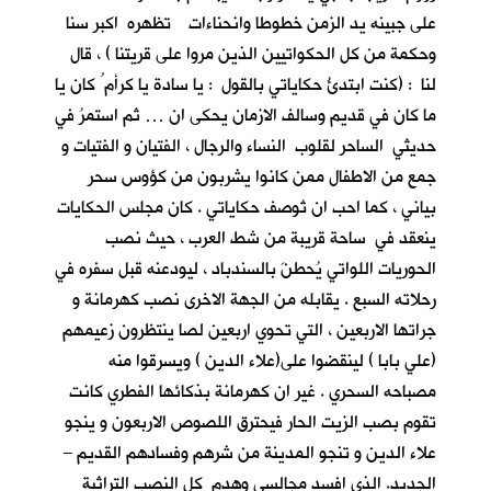
على جبينه يد الزمن خطوطا وانحناءات تظهره اكبر سنا
وحكمة من كل الحكواتيين الذين مروا على قريتنا ) ، قال
لنا : (كنت ابتدئُ حكاياتي بالقول : يا سادة يا كرأم ُ كان يا
ما كان في قديم وسالف الازمان يحكى ان … ثم استمرُ في
حديثي الساحر لقلوب النساء والرجال ، الفتيان و الفتيات و
جمع من الاطفال ممن كانوا يشربون من كؤوس سحر
بياني ، كما احب ان تُوصف حكاياتي . كان مجلس الحكايات
ينعقد في ساحة قريبة من شط العرب ، حيث نصب
الحوريات اللواتي يُحطنَ بالسندباد ، ليودعنه قبل سفره في
رحلاته السبع . يقابله من الجهة الاخرى نصب كهرمانة و
جراتها الاربعين ، التي تحوي اربعين لصا ينتظرون زعيمهم
(علي بابا ) لينقضوا على(علاء الدين ) ويسرقوا منه
مصباحه السحري . غير ان كهرمانة بذكائها الفطري كانت
تقوم بصب الزيت الحار فيحترق اللصوص الاربعون و ينجو
علاء الدين و تنجو المدينة من شرهم وفسادهم القديم –
الجديد. الذي افسد مجالسي وهدم كل النصب التراثية