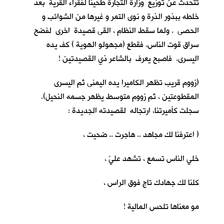
تتحدث عن توزيع وزارة التجارة طحيناً لفقراء القرية بعد
خلطه ببذور الذرة و نوى التمر و غيرها من الشوائب و
الحصى . ولما سقط النظام ، القى قصيدة اخرى لفضح
سراق قوت الناس. فقطع (مجهولو الهوية ) كف يده
اليسرى. فاصبح يعرف بالشاعر ذي القصيدتين !
(زووم قريب تظهر الكاميرا يده اليمنى ثم اليسرى
المقطوعتين ، ثم زووم متوسط يظهر جسمه النحيل).
سجلت كأميرتنا، ارتجاله لقصيدته الجديدة :
( اعترفنا لك مجاهد .. هاجرت .. ضحيت ،
خلي الناس تسمع ، تشهد عليّ ،
كلنا لك جهادك تاج فوق الراس ،
مو معناها تلحس المالية !