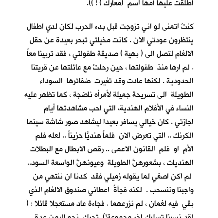
اطلقت عليها أمها اسم (معارك ) ! )).
كنتُ اتمنى لو اني تزوجت قبل بدء الحرب لكان لدي اطفال
ينتظرون عودتي الان . كانت مخيلتي تبحر بعيدة عن حقل
الالغام لتصل الى ( بهية ) صديقة طفولتي ، فقد تربينا معاً
. لم ارها منذ طفولتها ، حين رحلتْ مع عائلتها عن قريتنا
الحدودية . لكنها عادت وقد تغيرت ضفائرها السوداء
الطويلة الى تسريحة جميلة لأمرأه ناضجة ، كما تظهر عليه
النساء في الأفلام الهندية، التي احب مشاهدتها أيام
اجازتي . كان خيالي يسافر بعيدا ليشاهد صور شاشة سينما
الكرنك .. التي تعرض الان فلماً هنديّاً حزيناً .. لعله فلم
الأم او فلم القانون الاعمى .. رقص الابطال مع البطلات
الهنديات ، بشعورهنَّ الطويلة وعيونهنَّ الواسعة السود..
لم اكن اصغي لما يقوله زميلي فقد كدنا ان ننتهي من
واجبنا وننسحب . لكنه فجأةً اعطاني صندوق الالغام الذي
بقي فيه لغمان ، لم نزرعهما . فجاءة عاد مستعجلا قائلا : (
لقد نسينا تسليك اخر مجموعة!) تحرك نحو اليمن عدة