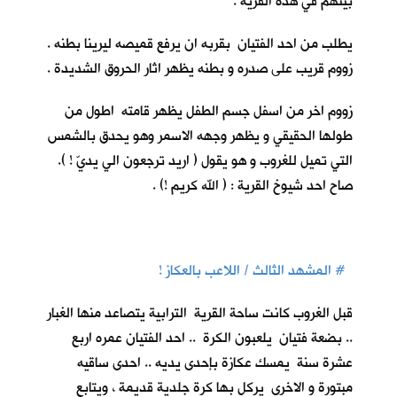
بيتهم في هذه القرية .
يطلب من احد الفتيان بقربه ان يرفع قميصه ليرينا بطنه .
زووم قريب على صدره و بطنه يظهر اثار الحروق الشديدة .
زووم اخر من اسفل جسم الطفل يظهر قامته اطول من
طولها الحقيقي و يظهر وجهه الاسمر وهو يحدق بالشمس
التي تميل للغروب و هو يقول ( اريد ترجعون الي يديّ ! ).
صاح احد شيوخ القرية : ( الله كريم !) .
# المشهد الثالث / اللاعب بالعكاز !
قبل الغروب كانت ساحة القرية الترابية يتصاعد منها الغبار
.. بضعة فتيان يلعبون الكرة .. احد الفتيان عمره اربع
عشرة سنة يمسك عكازة بإحدى يديه .. احدى ساقيه
مبتورة و الاخرى يركل بها كرة جلدية قديمة ، ويتابع