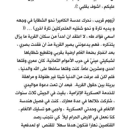
عليكم ، اشوف بقلبي !).
(زووم قريب ، نحرك عدسة الكاميرا نحو الشظايا في وجهه
و يديه تارة و نحو شفتيه المتحركتين تارة اخرى) … ((
اسمي فؤاد طه ، لا اعتقد ان احداً من سكان القرية ما يزال
يتذكره . فهم يدعونني بصير القرية مذ ان فقدت بصري ،
بعد انفجار بضعة الغام ارضية بقربي وتقطيع شظاياها
لشبكيتي عينيَّ في حرب الأعوام الثمانية. كان عمري وقتها
احدى وعشرين عاماً. كنت وقتها ساخطا على الله والدنيا ،
فلم اكن قد عرفت من الدنيا شيئا غير طفولة و مراهقة
بريئة بين حقول القرية. فبعد ان تمت دعوة مواليدي
للخدمة العسكرية الإلزامية ، بقيت في الجيش ثلاث سنوات
، شاركت خلالها في عدة معارك . كنت في فصيل هندسة
الالغام في وحدتي العسكرية ، واجبي هو تسليك الالغام .
كنا نعمل في الارض الحرام ليلاً كي نتجنب رصد
القناصين نهارا فنكون هدفا سهلا للقنص او لمدفعية