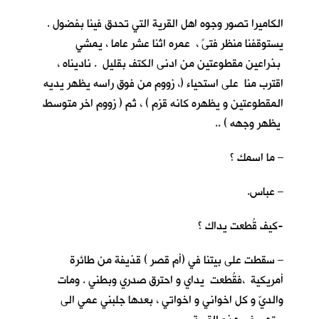
الكاميرا تصور وجوه اهل القرية التي تحدق فينا بفضول .
يستوقفنا منظر فتىً ، عمره اثنا عشر عاما ، يمشي
بذراعين مقطوعتين من ادنى الكتف بقليل . ناديناه ،
اقترب منا على استحياء (، زووم من فوق راسه يظهر يديه
المقطوعتين و يظهره كانه قزم ) ، ثم ( زووم اخر متوسط
يظهر وجهه ) ..
– ما اسمك ؟
– عباس.
-كيف قُطعت يداك ؟
– سقطت على بيتنا في (أم قصر ) قذيفة من طائرة
أمريكية ،فقُطعت يداي و احترق صدري وبطني . ومات
والديّ و كل اخواني و اخواتي ، بعدها جلبني عمي الى