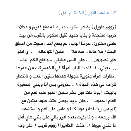
#
المشهد الاول ( الخالة أم أمل )
( زووم طويل ) يظهر سكراب حديد لمدفع قديم و عجلات
حربية متفحمة و بقايا حديد ثقيل متكوم بالقرب من بيت
طيني مهترئ . طرقنا الباب ، لم يفتح احد ، صوت من اعماق
البيت ( هلا خالة .. مية هلا … منين انتو خالة …. اي انتو
جاي تصورون …. خلي البس عبايتي .. وافتح الكم الباب
… بعيني ..) ، فتحتْ الباب أمرأة في الخمسينات من عمرها
. نظرات أمرأه جنوبية خجولة هدتها سنين التعب والانتظار
للراحة في هذه الحياة .( .. عذروني بس انا وبنتي الصغيرة
بالبيت، ابونا مات قبل عشر سنين انفجر عليه لغم من
الغام الحدود …. جان يريد يوصل جثث جنود ميتين مع
زلم من بيت (جابر دوشكا ) و داس على لغم و استشهد
الله يرحمه .. وانا بقيت بعده ادير بالي على بنتي هاي أمل..
ما عندي غيرها ) . اخذت الكاميرا ( زووم قريب ) على وجه