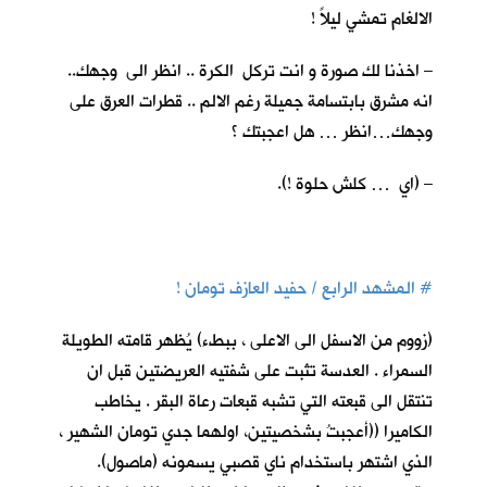
الالغام تمشي ليلاً !
– اخذنا لك صورة و انت تركل الكرة .. انظر الى وجهك..
انه مشرق بابتسامة جميلة رغم الالم .. قطرات العرق على
وجهك…انظر … هل اعجبتك ؟
– (اي … كلش حلوة !).
#
المشهد الرابع / حفيد العازف تومان !
(زووم من الاسفل الى الاعلى ، ببطء) يُظهر قامته الطويلة
السمراء . العدسة تثبت على شفتيه العريضتين قبل ان
تنتقل الى قبعته التي تشبه قبعات رعاة البقر . يخاطب
الكاميرا ((أعجبتُ بشخصيتين، اولهما جدي تومان الشهير ،
الذي اشتهر باستخدام ناي قصبي يسمونه (ماصول).