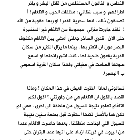
النحاس و الفافون المستخلص من قاتل البشر و باتر
اطرافهم و سبب شقائي : مخلفات الحرب و الالغام ! أ
تصدقون ذلك ، انها سخرية القدر ! او ربما عقوبة من الله
! فلقد جاورتْ منزلي مجموعة من الالغام غير المنفجرة
حتى الان . قدري الساخر جعلني أمشي بين الالغام مكفوف
البصر دون ان اتعثر بها ، بينما ما يزال الكثير من سكان
القرية يقعون ضحية لها . كنت اشم رائحتها او اسمع
صوتها الصامت في مخيلتي ولهذا سكان القرية اسموني
ب (البصير).
تسالوني لماذا اخترت العيش في هذا المكان ؟ وماذا
اقصد بالقول ان الالغام هي من جاورتني ؟ اقول لكم
الالغام تهاجر نتيجة للسيول من منطقة الى اخرى ، فهي لم
تكن هنا بالأصل لكنها استقرت قبل بضعة سنين نتيجة
للسيول التي اجتاحت منطقتنا . بعدها حاصرت الالغام عددا
من البيوت في قريتنا. ازداد على اثرها عدد البتران حتى