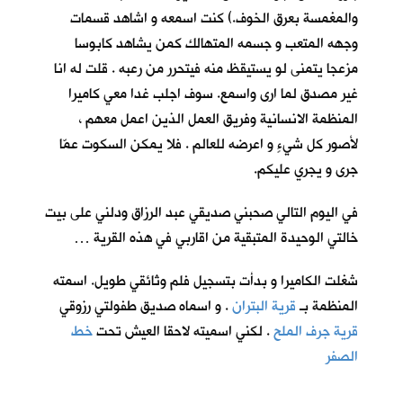
والمغمسة بعرق الخوف.) كنت اسمعه و اشاهد قسمات
وجهه المتعب و جسمه المتهالك كمن يشاهد كابوسا
مزعجا يتمنى لو يستيقظ منه فيتحرر من رعبه . قلت له انا
غير مصدق لما ارى واسمع. سوف اجلب غدا معي كاميرا
المنظمة الانسانية وفريق العمل الذين اعمل معهم ،
لأصور كل شيءٍ و اعرضه للعالم . فلا يمكن السكوت عمّا
جرى و يجري عليكم.
في اليوم التالي صحبني صديقي عبد الرزاق ودلني على بيت
خالتي الوحيدة المتبقية من اقاربي في هذه القرية …
شغلت الكاميرا و بدأت بتسجيل فلم وثائقي طويل. اسمته
المنظمة بـ
قرية البتران
. و اسماه صديق طفولتي رزوقي
قرية جرف الملح
. لكني اسميته لاحقا العيش تحت
خط
الصفر