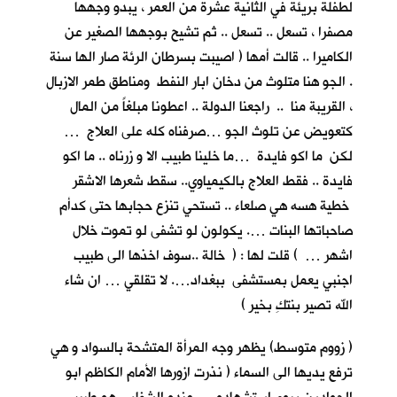
لطفلة بريئة في الثانية عشرة من العمر ، يبدو وجهها
مصفرا ، تسعل .. تسعل .. ثم تشيح بوجهها الصغير عن
الكاميرا .. قالت أمها ( اصيبت بسرطان الرئة صار الها سنة
. الجو هنا متلوث من دخان ابار النفط ومناطق طمر الازبال
، القريبة منا .. راجعنا الدولة .. اعطونا مبلغاً من المال
كتعويض عن تلوث الجو …صرفناه كله على العلاج …
لكن ما اكو فايدة …ما خلينا طبيب الا و زرناه .. ما اكو
فايدة .. فقط العلاج بالكيمياوي.. سقط شعرها الاشقر
خطية هسه هي صلعاء .. تستحي تنزع حجابها حتى كدأم
صاحباتها البنات …. يكولون لو تشفى لو تموت خلال
اشهر … ) قلت لها : ( خالة ..سوف اخذها الى طبيب
اجنبي يعمل بمستشفى ببغداد…. لا تقلقي … ان شاء
الله تصير بنتكِ بخير )
( زووم متوسط) يظهر وجه المرأة المتشحة بالسواد و هي
ترفع يديها الى السماء ( نذرت ازورها الأمام الكاظم ابو