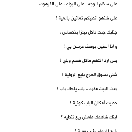
على سخام الوجه ، على البوك ، على الفرهود،
على شنهو انطيكم ثمانين بالمية ؟
جنابك جنت تاكل بيتزا بتكساس ،
و انا اسنين يوسف عرسن بي !
بس ارد افتهم ماكل فصم وياي ؟
شني بسوق الهرج بايع الزولية ؟
بعت البيت مفرد .. باب يلحك باب ؟
حطيت أمكان الباب كونية ؟
ابنك شاهدك مامش ربع تنطيه ؟
رايح للدوام بغير يومية ؟