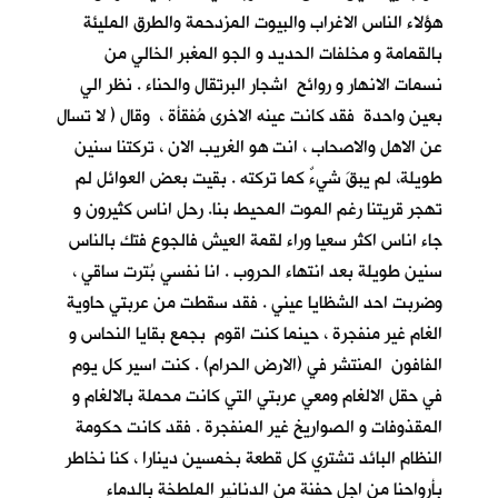
هؤلاء الناس الاغراب والبيوت المزدحمة والطرق المليئة
بالقمامة و مخلفات الحديد و الجو المغبر الخالي من
نسمات الانهار و روائح اشجار البرتقال والحناء . نظر الي
بعين واحدة فقد كانت عينه الاخرى مُفقأة ، وقال ( لا تسال
عن الاهل والاصحاب ، انت هو الغريب الان ، تركتنا سنين
طويلة، لم يبقَ شيءٌ كما تركته . بقيت بعض العوائل لم
تهجر قريتنا رغم الموت المحيط بنا. رحل اناس كثيرون و
جاء اناس اكثر سعيا وراء لقمة العيش فالجوع فتك بالناس
سنين طويلة بعد انتهاء الحروب . انا نفسي بُترت ساقي ،
وضربت احد الشظايا عيني . فقد سقطت من عربتي حاوية
الغام غير منفجرة ، حينما كنت اقوم بجمع بقايا النحاس و
الفافون المنتشر في (الارض الحرام) . كنت اسير كل يوم
في حقل الالغام ومعي عربتي التي كانت محملة بالالغام و
المقذوفات و الصواريخ غير المنفجرة . فقد كانت حكومة
النظام البائد تشتري كل قطعة بخمسين دينارا ، كنا نخاطر
بأرواحنا من اجل حفنة من الدنانير الملطخة بالدماء