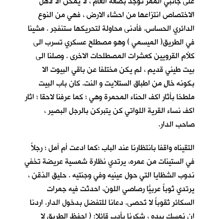
على جانبي الممر توجد بضعة الغام ، لا يمكن الا لأهل
الاختصاص انتزاعها من احشاء الارض ، فهي من النوع
الدائري الحساس. فأدنى محاولة لتحريكها ستنفجر . مشينا
في الطريق( الميسمي ) وهو مصطلح عسكري تسرب الى
كلأم القرويين كعشرات المصطلحات الاخرى . وصلنا الى
بيت طيني قديم ، لم يكن مختلفا عن باقي البيوت الا
بكونه خالٍ من اطباق الستلايت و النت. كان باب البيت
ملطخا بأثار اكف الحناء المحمرة وهي ؛ كما عرفنا لاحقا ؛ اثار
اكف نساء القرية اللواتي كن يتبركن بالرجل البصير ،
صاحب الدار.
التقيناه واقفا بانتظارنا عند الباب ؛كما ادعت أم أمل ؛ رجلاً
في الستينات من عمره، يرتدي نظارة شمسية عريضة تخفي
ندوب الشظايا التي حول عينيه وفي وجنتيه . حليق الذقن ،
يرتدي ثوباً عربيّاً رصاصي اللون، احدثت فيه جمرات
السكائر ثقوباً لا تٌحصى. دعانا للتفضل بدخول الدار. اردنا
ان نمسك بيده ، شكرنا بأدب قائلا: ( احفظ الطريق لا