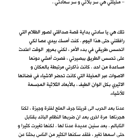
– مخيلتي هي سر بلائي و سر سعادتي .
تلك هي يا سادتي بداية قصة صداقتي لصور الظلام التي
رافقتني حتى هذا اليوم . كنت أمسك بيدي عصا لكي
اتحسس طريقي في بدء الأمر ، لكني بمرور الوقت اعتدتُ
على تحسس الطريق ببصيرتي ، فصرت أمشي دونما
مساعدة من احد . كانت ذاكرتي مرتبطة بالمكان و
الاصوات عبر المخيلة التي كانت تحضر الاشياء في فضائها
الاثيري بكل الوان الطيف ، بالأبعاد الثلاثية المجسمة
للأشياء.
عدنا بعد الحرب الى قريتنا جرف الملح لفترة وجيزة ، لكنا
هجرناها مرة اخرى بعد ان ضربها النظام البائد بقنابل
النّابالم . بعد سنين عديدة عدنا لها . لكنها تغيرت كثيرا و
حتى اسمها تغير ، فلقد سكنها الكثير من الناس بحثنا عن