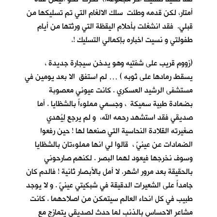
أمتار، لكن قدمه وطئت سلك الالغام التي تم تسليكها من
قبلي. فقد انشغلت بأحلام اليقظة التي ورثتها من أيام
طفولتي و نسيت اخباره بإكمالي التسليك !.
(زووم قريب على شفتيه وهو يدخن سيجارة جديدة ،
يسقط رمادها على ثوبه ) … لم استفق الا بعد يومين في
مستشفى الرشيد العسكري . كانت عيوني معصوبة
بضمادة طبية سميكة ، وجسمي مملوءاً بالشظايا . أما
صديقي فقد استشهد رحمه الله، و لم يرجع لِيُهدي
صغيرته القلادة النحاسية التي صنعها لها ! حين رفعوا
الضمادات عن عينيّ ، قالوا لي انها مملوءتان بالشظايا
وسوف نخرجها فيعود لهما البصر . لكنهم صارحوني
بالحقيقة بعد مرور اشهر. لا أمل بالأبصار ثانية ! فالدم كان
جامداً على الشعيرات الدقيقة في شبكيتي عينيّ . و لا يوجد
طبيب في كل انحاء العالم سيتمكن من اصلاحهما . كانت
مشاعر الاحساس بالذنب لما حدث لصديقي يتمازج مع