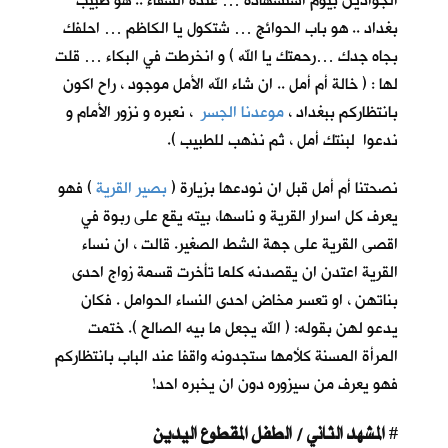
الجوادين بيوم استشهاده … عنده الشفاء .. هو طبيب
بغداد .. هو باب الحوائج … شتكول يا الكاظم … احلفك
بجاه جدك …رحمتك يا الله ) و انخرطت في البكاء … قلت
لها : ( خالة أم أمل .. ان شاء الله الأمل موجود ، راح اكون
بانتظاركم ببغداد ،
موعدنا الجسر
، نعبره و نزور الأمام و
ندعوا لبنتك أمل ، ثم نذهب للطبيب ).
نصحتنا أم أمل قبل ان نودعها بزيارة (
بصير القرية
) فهو
يعرف كل اسرار القرية و ناسها، بيته يقع على ربوة في
اقصى القرية على جهة الشط الصغير. قالت ، ان نساء
القرية اعتدن ان يقصدنه كلما تأخرت قسمة زواج احدى
بناتهن ، او تعسر مخاض احدى النساء الحوامل . فكان
يدعو لهن بقوله: ( الله يجعل ما بيه الصالح ). ختمت
المرأة المسنة كلأمها ستجدونه واقفا عند الباب بانتظاركم
فهو يعرف من سيزوره دون ان يخبره احد!
المشهد الثاني / الطفل المقطوع اليدين
#