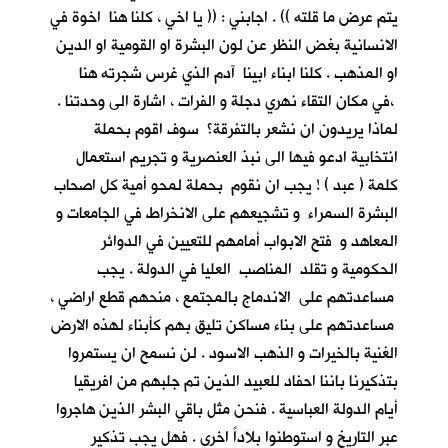
يتم عرض ما قلته )) . اجابني : (( يا اخي ، كلنا هنا اخوة في
الانسانية بغض النظر عن لون البشرة او القومية او الدين
او المذهب . كلنا ابناء ابينا آدم الذي غرس شجرته هنا
،في مكان التقاء نهري دجلة و الفرات ، اشارة الى وحدتنا .
لماذا يريدون ان نشعر بالتفرقة؟ سوف اقوم بحملة
انتخابية ادعو فيها الى نبذ العنصرية و تجريم استعمال
كلمة ( عبد ) ! يجب ان نقوم بحملة لمحو أمية كل اصحاب
البشرة السمراء و تشجيعهم على الانخراط في الجامعات و
المعاهد و فتح الابواب أمامهم للتعيين في الدوائر
الحكومية و تقلد المناصب العليا في الدولة . يجب
مساعدتهم على الاندماج بالمجتمع ، منحهم قطع اراضي ،
مساعدتهم على بناء مساكن تليق بهم كأبناء لهذه الارض
الغنية بالخيرات و الذهب الاسود . لن نسمح ان يستمروا
بتذكيرنا باننا احفاد للعبيد الذين تم جلبهم من افريقيا
أيام الدولة العباسية . فنحن مثل باقي البشر الذين هاجروا
عبر التاريخ و استوطنوا بلاداً اخرى . فهل يجب تذكير