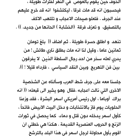
الخوف حين يقوم بالغوص في النهر لفترات طويلة ،
فيحسبون انه قد مات غرقا ، ليكتشفوا انه قد خرج عليهم
عند الجرف . فتعلو صيحات الاعجاب و تلتهب الاكف
بالتصفيق، و تعزف فرقة (الخشابة ) الحانها من جديد. )) .
تنهد و اطلق حسرة طويلة . ثم اضاف (( بلغ تومان
ثمانين عاما ، وقيل لنا انه مات بطلق ناري طائش ! من
يدري لعله سخر من احد رجال السلطة الذين لا يفرقون
بين فن التهريج وبين النقد السياسي ، فارداه قتيلا ! )).
جلسنا معه على جرف شط العرب وسألناه عن الشخصية
الاخرى التي نالت اعجابه .فقال وهو يشير الى قبعته: (( انه
براك أوباما ، اول رئيس أمريكي اسمر البشرة ، فقد وزعنا
الحلويات يوم فاز بالانتخابات و دخل البيت الابيض فاتحاً ،
كأول اسمر يدخله دون قتل و دماء، كما يحصل في ثورات
الزنج و الحروب العنصرية القديمة . هكذا هي خطتي ان
اقوم بأول محاولة لرجل اسمر في هذا البلد بالترشح