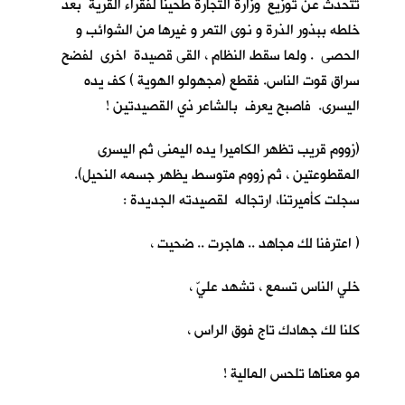
تتحدث عن توزيع وزارة التجارة طحيناً لفقراء القرية بعد
خلطه ببذور الذرة و نوى التمر و غيرها من الشوائب و
الحصى . ولما سقط النظام ، القى قصيدة اخرى لفضح
سراق قوت الناس. فقطع (مجهولو الهوية ) كف يده
اليسرى. فاصبح يعرف بالشاعر ذي القصيدتين !
(زووم قريب تظهر الكاميرا يده اليمنى ثم اليسرى
المقطوعتين ، ثم زووم متوسط يظهر جسمه النحيل).
سجلت كأميرتنا، ارتجاله لقصيدته الجديدة :
( اعترفنا لك مجاهد .. هاجرت .. ضحيت ،
خلي الناس تسمع ، تشهد عليّ ،
كلنا لك جهادك تاج فوق الراس ،
مو معناها تلحس المالية !