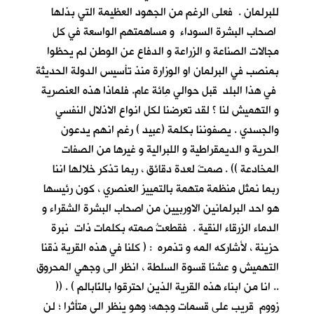
للبرلمان . فعلى الرغم من الجهود العظيمة التي بذلها
اصحاب البشرة السوداء و مساهمتهم الواسعة في كل
مجالات الصناعة و الزراعة و الدفاع عن الوطن لم يحظوا
بمنصب في البرلمان او الوزارة منذ تأسيس الدولة الحديثة
في هذا البلد قبل حوالي مِائة عام. فلماذا هذه العنصرية
و التهميش لنا ؟ لقد تعرضنا لكل انواع الاذلال النفسي
والجسدي . يصفوننا بكلمة (عبيد ) رغم انهم يدعون
الحرية و الديمقراطية و اللبرالية و غيرها من الصفات
المخادعة )) . صمتَ لعدة دقائق ، ربما تذكر خلالها اننا
ربما نمثل منظمة متهمة بالتمييز العنصري ، كون رئيسها
هو احد البرلمانين الاوربيين من اصحاب البشرة الشقراء و
الدماء الزرقاء النقية . فقطعتُ صمته بكلمات ذات نبرة
حزينة ، لأشاركه المه و تذمره : ( كلنا في هذه القرية ذقنا
التهميش و عشنا قسوة السلطة ، انظر الى وجهي المحروق
.. انا من ابناء هذه القرية الذين احترقوا بالنّابالم ) . ((
زووم قريب على قسمات وجهه؛ وهو ينظر الي متأثرا ؛ لن