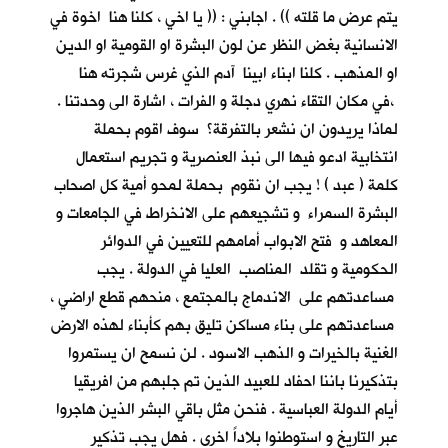
يتم عرض ما قلته )) . اجابني : (( يا اخي ، كلنا هنا اخوة في
الانسانية بغض النظر عن لون البشرة او القومية او الدين
او المذهب . كلنا ابناء ابينا آدم الذي غرس شجرته هنا
،في مكان التقاء نهري دجلة و الفرات ، اشارة الى وحدتنا .
لماذا يريدون ان نشعر بالتفرقة؟ سوف اقوم بحملة
انتخابية ادعو فيها الى نبذ العنصرية و تجريم استعمال
كلمة ( عبد ) ! يجب ان نقوم بحملة لمحو أمية كل اصحاب
البشرة السمراء و تشجيعهم على الانخراط في الجامعات و
المعاهد و فتح الابواب أمامهم للتعيين في الدوائر
الحكومية و تقلد المناصب العليا في الدولة . يجب
مساعدتهم على الاندماج بالمجتمع ، منحهم قطع اراضي ،
مساعدتهم على بناء مساكن تليق بهم كأبناء لهذه الارض
الغنية بالخيرات و الذهب الاسود . لن نسمح ان يستمروا
بتذكيرنا باننا احفاد للعبيد الذين تم جلبهم من افريقيا
أيام الدولة العباسية . فنحن مثل باقي البشر الذين هاجروا
عبر التاريخ و استوطنوا بلاداً اخرى . فهل يجب تذكير