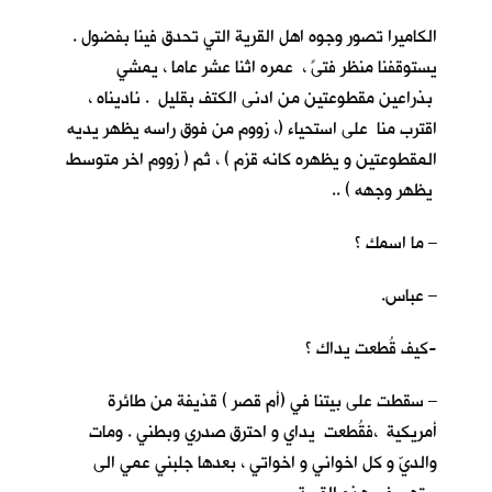
الكاميرا تصور وجوه اهل القرية التي تحدق فينا بفضول .
يستوقفنا منظر فتىً ، عمره اثنا عشر عاما ، يمشي
بذراعين مقطوعتين من ادنى الكتف بقليل . ناديناه ،
اقترب منا على استحياء (، زووم من فوق راسه يظهر يديه
المقطوعتين و يظهره كانه قزم ) ، ثم ( زووم اخر متوسط
يظهر وجهه ) ..
– ما اسمك ؟
– عباس.
-كيف قُطعت يداك ؟
– سقطت على بيتنا في (أم قصر ) قذيفة من طائرة
أمريكية ،فقُطعت يداي و احترق صدري وبطني . ومات
والديّ و كل اخواني و اخواتي ، بعدها جلبني عمي الى