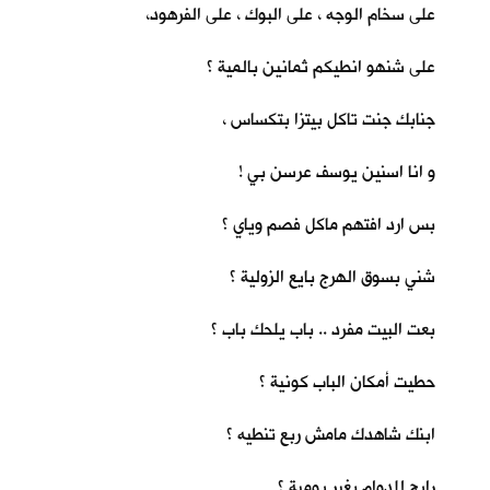
على سخام الوجه ، على البوك ، على الفرهود،
على شنهو انطيكم ثمانين بالمية ؟
جنابك جنت تاكل بيتزا بتكساس ،
و انا اسنين يوسف عرسن بي !
بس ارد افتهم ماكل فصم وياي ؟
شني بسوق الهرج بايع الزولية ؟
بعت البيت مفرد .. باب يلحك باب ؟
حطيت أمكان الباب كونية ؟
ابنك شاهدك مامش ربع تنطيه ؟
رايح للدوام بغير يومية ؟