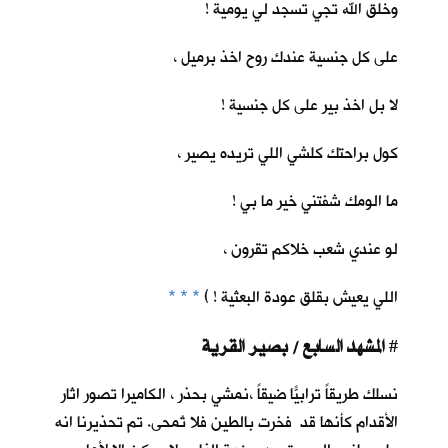
وخلق الله تجي تسجد لي يومية !
على كل جنسية عندك روح اخذ برميل ،
لا بل اخذ بير على كل جنسية !
كول براحتك كلشي اللي تريده يصير ،
ما الومك شفتني خير ما بي !
لو عندي شعب خلاكم تقرون ،
اللي يعيش بقلق عودة البعثية ! )
* * *
المشهد السابع / بصير القرية
#
نسلك طريقاً ترابيّاً ضيقاً ،نمشي بحذر ، الكاميرا تصور اثار
الأقدام كأنها قد فخرت بالطين فلا تُمحى. تم تحذيرنا انه