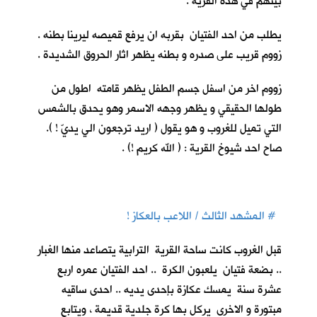
بيتهم في هذه القرية .
يطلب من احد الفتيان بقربه ان يرفع قميصه ليرينا بطنه .
زووم قريب على صدره و بطنه يظهر اثار الحروق الشديدة .
زووم اخر من اسفل جسم الطفل يظهر قامته اطول من
طولها الحقيقي و يظهر وجهه الاسمر وهو يحدق بالشمس
التي تميل للغروب و هو يقول ( اريد ترجعون الي يديّ ! ).
صاح احد شيوخ القرية : ( الله كريم !) .
# المشهد الثالث / اللاعب بالعكاز !
قبل الغروب كانت ساحة القرية الترابية يتصاعد منها الغبار
.. بضعة فتيان يلعبون الكرة .. احد الفتيان عمره اربع
عشرة سنة يمسك عكازة بإحدى يديه .. احدى ساقيه
مبتورة و الاخرى يركل بها كرة جلدية قديمة ، ويتابع