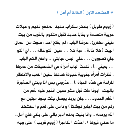
#
المشهد الاول ( الخالة أم أمل )
( زووم طويل ) يظهر سكراب حديد لمدفع قديم و عجلات
حربية متفحمة و بقايا حديد ثقيل متكوم بالقرب من بيت
طيني مهترئ . طرقنا الباب ، لم يفتح احد ، صوت من اعماق
البيت ( هلا خالة .. مية هلا … منين انتو خالة …. اي انتو
جاي تصورون …. خلي البس عبايتي .. وافتح الكم الباب
… بعيني ..) ، فتحتْ الباب أمرأة في الخمسينات من عمرها
. نظرات أمرأه جنوبية خجولة هدتها سنين التعب والانتظار
للراحة في هذه الحياة .( .. عذروني بس انا وبنتي الصغيرة
بالبيت، ابونا مات قبل عشر سنين انفجر عليه لغم من
الغام الحدود …. جان يريد يوصل جثث جنود ميتين مع
زلم من بيت (جابر دوشكا ) و داس على لغم و استشهد
الله يرحمه .. وانا بقيت بعده ادير بالي على بنتي هاي أمل..
ما عندي غيرها ) . اخذت الكاميرا ( زووم قريب ) على وجه