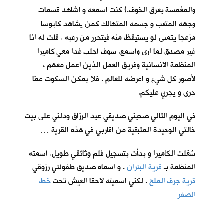
والمغمسة بعرق الخوف.) كنت اسمعه و اشاهد قسمات
وجهه المتعب و جسمه المتهالك كمن يشاهد كابوسا
مزعجا يتمنى لو يستيقظ منه فيتحرر من رعبه . قلت له انا
غير مصدق لما ارى واسمع. سوف اجلب غدا معي كاميرا
المنظمة الانسانية وفريق العمل الذين اعمل معهم ،
لأصور كل شيءٍ و اعرضه للعالم . فلا يمكن السكوت عمّا
جرى و يجري عليكم.
في اليوم التالي صحبني صديقي عبد الرزاق ودلني على بيت
خالتي الوحيدة المتبقية من اقاربي في هذه القرية …
شغلت الكاميرا و بدأت بتسجيل فلم وثائقي طويل. اسمته
المنظمة بـ
قرية البتران
. و اسماه صديق طفولتي رزوقي
قرية جرف الملح
. لكني اسميته لاحقا العيش تحت
خط
الصفر