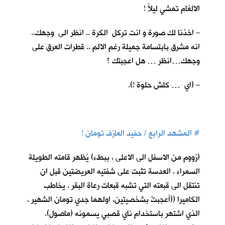
الالغام تمشي ليلاً !
– اخذنا لك صورة و انت تركل الكرة .. انظر الى وجهك..
انه مشرق بابتسامة جميلة رغم الالم .. قطرات العرق على
وجهك…انظر … هل اعجبتك ؟
– (اي … كلش حلوة !).
#
المشهد الرابع / حفيد العازف تومان !
(زووم من الاسفل الى الاعلى ، ببطء) يُظهر قامته الطويلة
السمراء . العدسة تثبت على شفتيه العريضتين قبل ان
تنتقل الى قبعته التي تشبه قبعات رعاة البقر . يخاطب
الكاميرا ((أعجبتُ بشخصيتين، اولهما جدي تومان الشهير ،
الذي اشتهر باستخدام ناي قصبي يسمونه (ماصول).