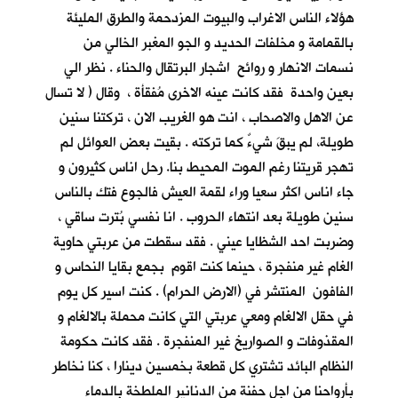
هؤلاء الناس الاغراب والبيوت المزدحمة والطرق المليئة
بالقمامة و مخلفات الحديد و الجو المغبر الخالي من
نسمات الانهار و روائح اشجار البرتقال والحناء . نظر الي
بعين واحدة فقد كانت عينه الاخرى مُفقأة ، وقال ( لا تسال
عن الاهل والاصحاب ، انت هو الغريب الان ، تركتنا سنين
طويلة، لم يبقَ شيءٌ كما تركته . بقيت بعض العوائل لم
تهجر قريتنا رغم الموت المحيط بنا. رحل اناس كثيرون و
جاء اناس اكثر سعيا وراء لقمة العيش فالجوع فتك بالناس
سنين طويلة بعد انتهاء الحروب . انا نفسي بُترت ساقي ،
وضربت احد الشظايا عيني . فقد سقطت من عربتي حاوية
الغام غير منفجرة ، حينما كنت اقوم بجمع بقايا النحاس و
الفافون المنتشر في (الارض الحرام) . كنت اسير كل يوم
في حقل الالغام ومعي عربتي التي كانت محملة بالالغام و
المقذوفات و الصواريخ غير المنفجرة . فقد كانت حكومة
النظام البائد تشتري كل قطعة بخمسين دينارا ، كنا نخاطر
بأرواحنا من اجل حفنة من الدنانير الملطخة بالدماء