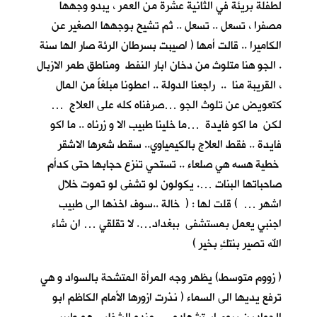
لطفلة بريئة في الثانية عشرة من العمر ، يبدو وجهها
مصفرا ، تسعل .. تسعل .. ثم تشيح بوجهها الصغير عن
الكاميرا .. قالت أمها ( اصيبت بسرطان الرئة صار الها سنة
. الجو هنا متلوث من دخان ابار النفط ومناطق طمر الازبال
، القريبة منا .. راجعنا الدولة .. اعطونا مبلغاً من المال
كتعويض عن تلوث الجو …صرفناه كله على العلاج …
لكن ما اكو فايدة …ما خلينا طبيب الا و زرناه .. ما اكو
فايدة .. فقط العلاج بالكيمياوي.. سقط شعرها الاشقر
خطية هسه هي صلعاء .. تستحي تنزع حجابها حتى كدأم
صاحباتها البنات …. يكولون لو تشفى لو تموت خلال
اشهر … ) قلت لها : ( خالة ..سوف اخذها الى طبيب
اجنبي يعمل بمستشفى ببغداد…. لا تقلقي … ان شاء
الله تصير بنتكِ بخير )
( زووم متوسط) يظهر وجه المرأة المتشحة بالسواد و هي
ترفع يديها الى السماء ( نذرت ازورها الأمام الكاظم ابو