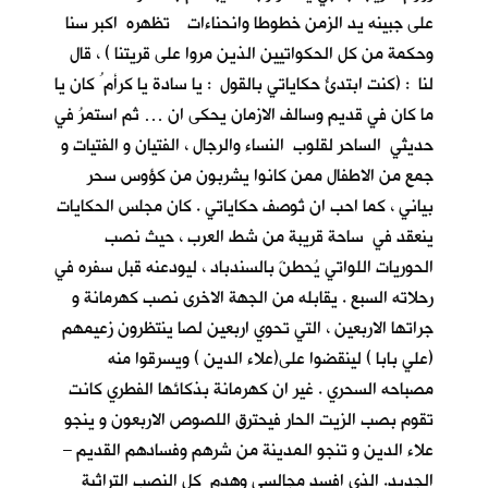
على جبينه يد الزمن خطوطا وانحناءات تظهره اكبر سنا
وحكمة من كل الحكواتيين الذين مروا على قريتنا ) ، قال
لنا : (كنت ابتدئُ حكاياتي بالقول : يا سادة يا كرأم ُ كان يا
ما كان في قديم وسالف الازمان يحكى ان … ثم استمرُ في
حديثي الساحر لقلوب النساء والرجال ، الفتيان و الفتيات و
جمع من الاطفال ممن كانوا يشربون من كؤوس سحر
بياني ، كما احب ان تُوصف حكاياتي . كان مجلس الحكايات
ينعقد في ساحة قريبة من شط العرب ، حيث نصب
الحوريات اللواتي يُحطنَ بالسندباد ، ليودعنه قبل سفره في
رحلاته السبع . يقابله من الجهة الاخرى نصب كهرمانة و
جراتها الاربعين ، التي تحوي اربعين لصا ينتظرون زعيمهم
(علي بابا ) لينقضوا على(علاء الدين ) ويسرقوا منه
مصباحه السحري . غير ان كهرمانة بذكائها الفطري كانت
تقوم بصب الزيت الحار فيحترق اللصوص الاربعون و ينجو
علاء الدين و تنجو المدينة من شرهم وفسادهم القديم –
الجديد. الذي افسد مجالسي وهدم كل النصب التراثية