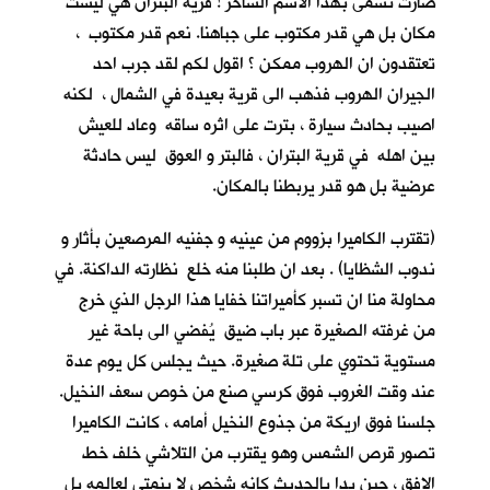
صارت تسمى بهذا الاسم الساخر ! قرية البتران هي ليست
مكان بل هي قدر مكتوب على جباهنا. نعم قدر مكتوب ،
تعتقدون ان الهروب ممكن ؟ اقول لكم لقد جرب احد
الجيران الهروب فذهب الى قرية بعيدة في الشمال ، لكنه
اصيب بحادث سيارة ، بترت على اثره ساقه وعاد للعيش
بين اهله في قرية البتران ، فالبتر و العوق ليس حادثة
عرضية بل هو قدر يربطنا بالمكان.
(تقترب الكاميرا بزووم من عينيه و جفنيه المرصعين بأثار و
ندوب الشظايا) . بعد ان طلبنا منه خلع نظارته الداكنة. في
محاولة منا ان تسبر كأميراتنا خفايا هذا الرجل الذي خرج
من غرفته الصغيرة عبر باب ضيق يُفضي الى باحة غير
مستوية تحتوي على تلة صغيرة. حيث يجلس كل يوم عدة
عند وقت الغروب فوق كرسي صنع من خوص سعف النخيل.
جلسنا فوق اريكة من جذوع النخيل أمامه ، كانت الكاميرا
تصور قرص الشمس وهو يقترب من التلاشي خلف خط
الافق ، حين بدا بالحديث كانه شخص لا ينمتي لعالمه بل