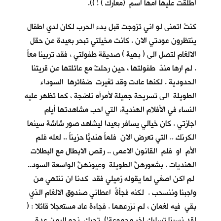
اطلقت عليها أمها اسم (معارك ) ! )).
كنتُ اتمنى لو اني تزوجت قبل بدء الحرب لكان لدي اطفال
ينتظرون عودتي الان . كانت مخيلتي تبحر بعيدة عن حقل
الالغام لتصل الى ( بهية ) صديقة طفولتي ، فقد تربينا معاً
. لم ارها منذ طفولتها ، حين رحلتْ مع عائلتها عن قريتنا
الحدودية . لكنها عادت وقد تغيرت ضفائرها السوداء
الطويلة الى تسريحة جميلة لأمرأه ناضجة ، كما تظهر عليه
النساء في الأفلام الهندية، التي احب مشاهدتها أيام
اجازتي . كان خيالي يسافر بعيدا ليشاهد صور شاشة سينما
الكرنك .. التي تعرض الان فلماً هنديّاً حزيناً .. لعله فلم
الأم او فلم القانون الاعمى .. رقص الابطال مع البطلات
الهنديات ، بشعورهنَّ الطويلة وعيونهنَّ الواسعة السود..
لم اكن اصغي لما يقوله زميلي فقد كدنا ان ننتهي من
واجبنا وننسحب . لكنه فجأةً اعطاني صندوق الالغام الذي
بقي فيه لغمان ، لم نزرعهما . فجاءة عاد مستعجلا قائلا : (
لقد نسينا تسليك اخر مجموعة!) تحرك نحو اليمن عدة