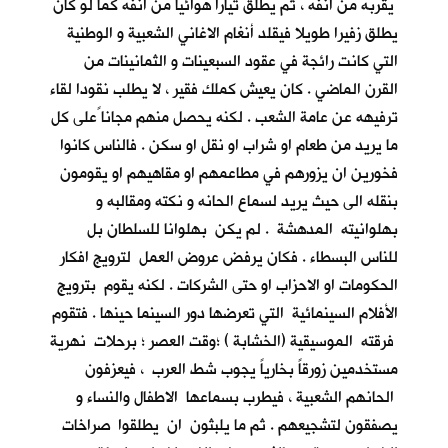
يقربه من انفه ، ثم يطلق تيارا هوائيا من انفه كما لو كان
يطلق زفيرا طويلا فيقلد أنغام الاغاني الشعبية و الوطنية
التي كانت رائجة في عقود السبعينات و الثمانينات من
القرن الماضي . كان يعيش كملك فقير ، لا يطلب نقودا لقاء
ترفيهه عن عامة الشعب . لكنه يحصل منهم مجانا ًعلى كل
ما يريد من طعام او شراب او نقل او سكن . فالناس كانوا
فخورين ان يزورهم في مطاعمهم او مقاهيهم او يقومون
بنقله الى حيث يريد لسماع الحانه و نكته ومقالبه و
بهلوانيته المدهشة . لم يكن بهلوانا للسلطان بل
للناس البسطاء . فكان يرفض عروض العمل لترويج افكار
الحكومات او الاحزاب او حتى الشركات . لكنه يقوم بترويج
الأفلام السينمائية التي تعرضها دور السينما حينها . فتقوم
فرقته الموسيقية (الخشابة ) ؛وقت العصر ؛ برحلات نهرية
مستخدمين زورقاً بخارياً يجوب شط العرب ، فيعزفون
الحانهم الشعبية ، فيطرب بسماعها الاطفال والنساء و
يصفقون لتشجيعهم . ثم ما يلبثون ان يطلقوا صراخات