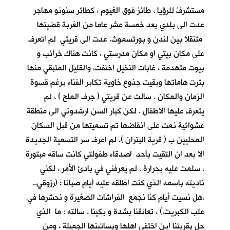
مستشرفٌ للرؤيا ، طائرٌ فوق الغيوم ، كطائر سنونو مهاجر
عدت الى بلدي بعد خمسة عشر عاما من الغربة قضيتها
متنقلا بين لندن و بورتسموث. عدت الى قريتي لم اتعرف
على مكان بيتي او مكان مدرستي ، كانت هناك خرائب و
بيوت متهدمة ، غابات النخيل اختفت، والقليل المتبقي منها
بترت هاماتها وبقيت جذوع خاوية تكابر الفناء برغم قسوة
الزمان والمكان . سالت عن قريتي ( جرف الملح ) ، لم
يتعرف عليها الاطفال . لكن كبار السن ارشدوني الى منطقة
عشوائية نمت على انقاضها تم تسميتها من قبل السكان
المحليين ب ( قرية البتران ). لم اعرف سر التسمية الجديدة
الا بعد ان التقيت بأحد اصدقاء طفولتي كانت ساقه مبتورة
، سلمت عليه بحرارة ، لم يعرفني في بادئ الأمر ، لكني
ناديته باسمه الذي كنت اطلقه عليه أيام صبانا : (رزوقي..
،هل نسيت أيام كنا نجمع الفراشات الصغيرة و نحشرها في
علب الكبريت.) ، تعانقنا بشدة و بكينا . سالته : ما الذي
حل بقريتنا اين اختفى اهلها وبساتينها الجميلة ، ومن