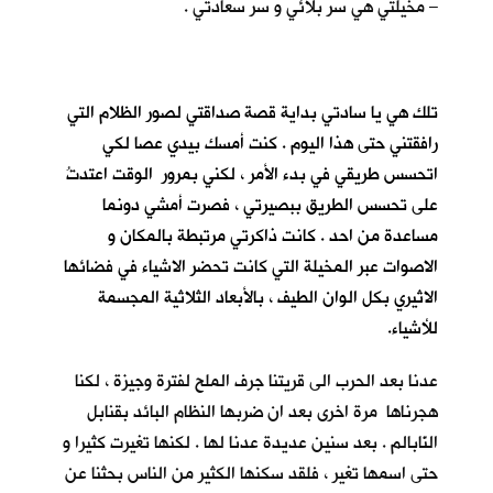
– مخيلتي هي سر بلائي و سر سعادتي .
تلك هي يا سادتي بداية قصة صداقتي لصور الظلام التي
رافقتني حتى هذا اليوم . كنت أمسك بيدي عصا لكي
اتحسس طريقي في بدء الأمر ، لكني بمرور الوقت اعتدتُ
على تحسس الطريق ببصيرتي ، فصرت أمشي دونما
مساعدة من احد . كانت ذاكرتي مرتبطة بالمكان و
الاصوات عبر المخيلة التي كانت تحضر الاشياء في فضائها
الاثيري بكل الوان الطيف ، بالأبعاد الثلاثية المجسمة
للأشياء.
عدنا بعد الحرب الى قريتنا جرف الملح لفترة وجيزة ، لكنا
هجرناها مرة اخرى بعد ان ضربها النظام البائد بقنابل
النّابالم . بعد سنين عديدة عدنا لها . لكنها تغيرت كثيرا و
حتى اسمها تغير ، فلقد سكنها الكثير من الناس بحثنا عن