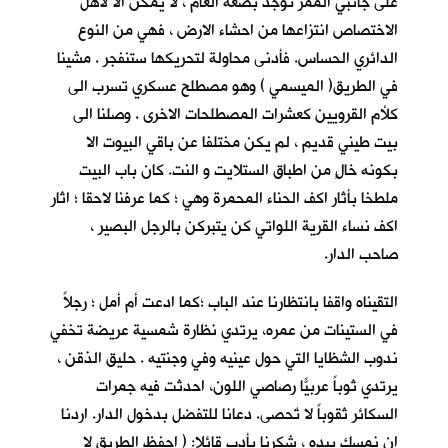
على جانبي الممر توجد بضعة الغام ، لا يمكن الا لأهل
الاختصاص انتزاعها من احشاء الارض ، فهي من النوع
الدائري الحساس. فأدنى محاولة لتحريكها ستنفجر . مشينا
في الطريق( الميسمي ) وهو مصطلح عسكري تسرب الى
كلأم القرويين كعشرات المصطلحات الاخرى . وصلنا الى
بيت طيني قديم ، لم يكن مختلفا عن باقي البيوت الا
بكونه خالٍ من اطباق الستلايت و النت. كان باب البيت
ملطخا بأثار اكف الحناء المحمرة وهي ؛ كما عرفنا لاحقا ؛ اثار
اكف نساء القرية اللواتي كن يتبركن بالرجل البصير ،
صاحب الدار.
التقيناه واقفا بانتظارنا عند الباب ؛كما ادعت أم أمل ؛ رجلاً
في الستينات من عمره، يرتدي نظارة شمسية عريضة تخفي
ندوب الشظايا التي حول عينيه وفي وجنتيه . حليق الذقن ،
يرتدي ثوباً عربيّاً رصاصي اللون، احدثت فيه جمرات
السكائر ثقوباً لا تٌحصى. دعانا للتفضل بدخول الدار. اردنا
ان نمسك بيده ، شكرنا بأدب قائلا: ( احفظ الطريق لا