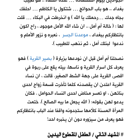
الجوادين بيوم استشهاده … عنده الشفاء .. هو طبيب
بغداد .. هو باب الحوائج … شتكول يا الكاظم … احلفك
بجاه جدك …رحمتك يا الله ) و انخرطت في البكاء … قلت
لها : ( خالة أم أمل .. ان شاء الله الأمل موجود ، راح اكون
بانتظاركم ببغداد ،
موعدنا الجسر
، نعبره و نزور الأمام و
ندعوا لبنتك أمل ، ثم نذهب للطبيب ).
نصحتنا أم أمل قبل ان نودعها بزيارة (
بصير القرية
) فهو
يعرف كل اسرار القرية و ناسها، بيته يقع على ربوة في
اقصى القرية على جهة الشط الصغير. قالت ، ان نساء
القرية اعتدن ان يقصدنه كلما تأخرت قسمة زواج احدى
بناتهن ، او تعسر مخاض احدى النساء الحوامل . فكان
يدعو لهن بقوله: ( الله يجعل ما بيه الصالح ). ختمت
المرأة المسنة كلأمها ستجدونه واقفا عند الباب بانتظاركم
فهو يعرف من سيزوره دون ان يخبره احد!
المشهد الثاني / الطفل المقطوع اليدين
#