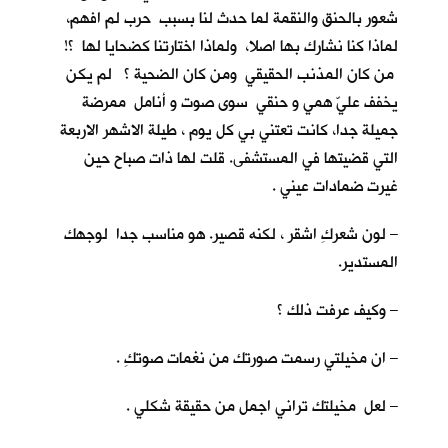
شعور بالحنق والنقمة لما حدث لنا بسبب حرب لم افهم،
لماذا كنا نشارك بها اصلا، ولماذا اختارتنا كضحايا لها ؟!
من كان المذنب الحقيقي ومن كان الضحية ؟ لم يكن
يخفف عليّ همي و حنقي سوى صوت و أنامل ممرضة
جميلة جدا، كانت تعتني بي كل يوم ، طيلة الاشهر الاربعة
التي قضيتها في المستشفى. قلت لها ذات صباح حين
غيرت ضمادات عيني .
– لون شعركِ اشقر ، لكنه قصير. هو مناسب جدا لوجهك
المستدير.
– وكيف عرفت ذلك ؟
– ان مخيلتي رسمت صورتك من نغمات صوتكِ .
– لعل مخيلتك تراني اجمل من حقيقة شكلي .