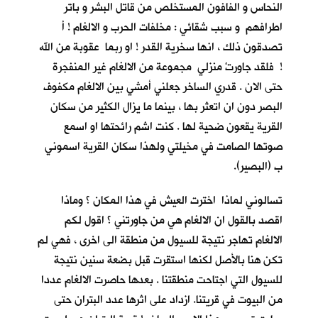
النحاس و الفافون المستخلص من قاتل البشر و باتر
اطرافهم و سبب شقائي : مخلفات الحرب و الالغام ! أ
تصدقون ذلك ، انها سخرية القدر ! او ربما عقوبة من الله
! فلقد جاورتْ منزلي مجموعة من الالغام غير المنفجرة
حتى الان . قدري الساخر جعلني أمشي بين الالغام مكفوف
البصر دون ان اتعثر بها ، بينما ما يزال الكثير من سكان
القرية يقعون ضحية لها . كنت اشم رائحتها او اسمع
صوتها الصامت في مخيلتي ولهذا سكان القرية اسموني
ب (البصير).
تسالوني لماذا اخترت العيش في هذا المكان ؟ وماذا
اقصد بالقول ان الالغام هي من جاورتني ؟ اقول لكم
الالغام تهاجر نتيجة للسيول من منطقة الى اخرى ، فهي لم
تكن هنا بالأصل لكنها استقرت قبل بضعة سنين نتيجة
للسيول التي اجتاحت منطقتنا . بعدها حاصرت الالغام عددا
من البيوت في قريتنا. ازداد على اثرها عدد البتران حتى