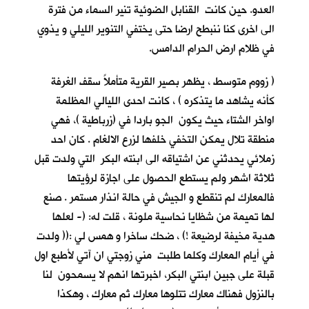
العدو. حين كانت القنابل الضوئية تنير السماء من فترة
الى اخرى كنا ننبطح ارضا حتى يختفي التنوير الليلي و يذوي
في ظلام ارض الحرام الدامس.
( زووم متوسط ، يظهر بصير القرية متأملاً سقف الغرفة
كأنه يشاهد ما يتذكره ) ، كانت احدى الليالي المظلمة
اواخر الشتاء حيث يكون الجو باردا في (زرباطية )، فهي
منطقة تلال يمكن التخفي خلفها لزرع الالغام . كان احد
زملائي يحدثني عن اشتياقه الى ابنته البكر التي ولدت قبل
ثلاثة اشهر ولم يستطع الحصول على اجازة لرؤيتها
فالمعارك لم تنقطع و الجيش في حالة انذار مستمر . صنع
لها تميمة من شظايا نحاسية ملونة ، قلت له: (- لعلها
هدية مخيفة لرضيعة !) ، ضحك ساخرا و همس لي :(( ولدت
في أيام المعارك وكلما طلبت مني زوجتي ان آتي لأطبع اول
قبلة على جبين ابنتي البكر، اخبرتها انهم لا يسمحون لنا
بالنزول فهناك معارك تتلوها معارك ثم معارك ، وهكذا