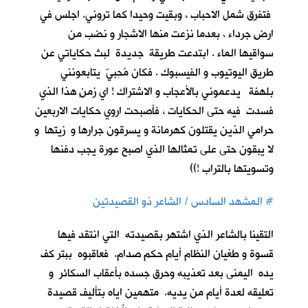
فتفرق شمل الاحباب ، وبقيت وحيدا كما تروني. اجلس في
ارضٍ جرداء ، بعدما نزعت منها الاشجار و نضب من
سواقيها الماء . ابتدعت طريقة جديدة لبث حكاياتي عن
طريق اليوتيوب و الفيسبوك . فكان مُحِبيّ يتابعونني
بلهفة يدعموني بالأعجاب و الاشتراك ! اي زمنٍ هذا الذي
فسدت فيه حتى الحكايات ، فأصبحت اروي حكايات الاربعين
حرامي الذين يقتلون كهرمانة و يسرقون جرارها و زيتها و
لا يبقون حتى على تمثالها الذي اصبح عورة يجب دفنها
وتسويتها بالتراب !))
#
المشهد السادس / الشاعر ذو القصيدتين
التقينا بالشاعر الذي اشتهر بقصيدته التي انتقد فيها
قسوة و طغيان النظام أيام حكم صدام. فعاقبوه ببتر كف
يده اليمنى بعد تعذيبه وحرق جسده بأعقاب السكائر و
تعليقه لعدة أيام من يديه. متهمين اياه بتأليف قصيدة