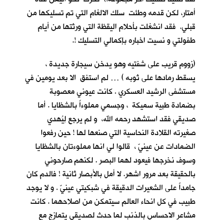
أمتار، لكن قدمه وطئت سلك الالغام التي تم تسليكها من
قبلي. فقد انشغلت بأحلام اليقظة التي ورثتها من أيام
طفولتي و نسيت اخباره بإكمالي التسليك !.
(زووم قريب على شفتيه وهو يدخن سيجارة جديدة ،
يسقط رمادها على ثوبه ) … لم استفق الا بعد يومين في
مستشفى الرشيد العسكري . كانت عيوني معصوبة
بضمادة طبية سميكة ، وجسمي مملوءاً بالشظايا . أما
صديقي فقد استشهد رحمه الله، و لم يرجع لِيُهدي
صغيرته القلادة النحاسية التي صنعها لها ! حين رفعوا
الضمادات عن عينيّ ، قالوا لي انها مملوءتان بالشظايا
وسوف نخرجها فيعود لهما البصر . لكنهم صارحوني
بالحقيقة بعد مرور اشهر. لا أمل بالأبصار ثانية ! فالدم كان
جامداً على الشعيرات الدقيقة في شبكيتي عينيّ . و لا يوجد
طبيب في كل انحاء العالم سيتمكن من اصلاحهما . كانت
مشاعر الاحساس بالذنب لما حدث لصديقي يتمازج مع