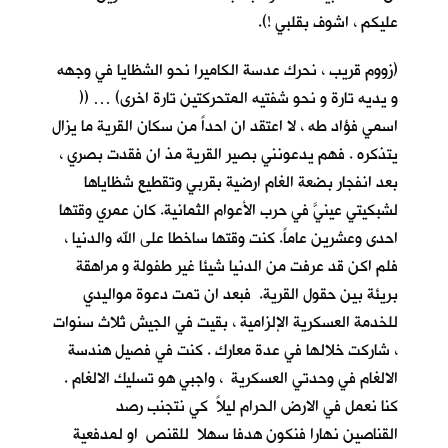
عليكم ، اشوف بقلبي !).
(زووم قريب ، نحرك عدسة الكاميرا نحو الشظايا في وجهه
و يديه تارة و نحو شفتيه المتحركتين تارة اخرى) … ((
اسمي فؤاد طه ، لا اعتقد ان احداً من سكان القرية ما يزال
يتذكره . فهم يدعونني بصير القرية مذ ان فقدت بصري ،
بعد انفجار بضعة الغام ارضية بقربي وتقطيع شظاياها
لشبكيتي عينيَّ في حرب الأعوام الثمانية. كان عمري وقتها
احدى وعشرين عاماً. كنت وقتها ساخطا على الله والدنيا ،
فلم اكن قد عرفت من الدنيا شيئا غير طفولة و مراهقة
بريئة بين حقول القرية. فبعد ان تمت دعوة مواليدي
للخدمة العسكرية الإلزامية ، بقيت في الجيش ثلاث سنوات
، شاركت خلالها في عدة معارك . كنت في فصيل هندسة
الالغام في وحدتي العسكرية ، واجبي هو تسليك الالغام .
كنا نعمل في الارض الحرام ليلاً كي نتجنب رصد
القناصين نهارا فنكون هدفا سهلا للقنص او لمدفعية