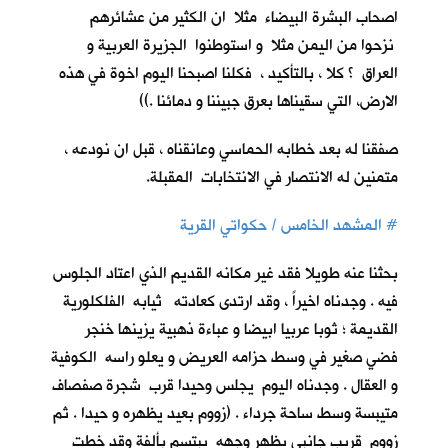
اصحاب البشرة البيضاء مثلا ان الكثير من عشائرهم
نزحوا من اليمن مثلا و استوطنوا الجزيرة العربية و
العراق ؟ كلا ، بالتأكيد ، فكلنا اصبحنا اليوم اخوة في هذه
الارض، التي سقيناها بعرق جبيننا و دمائنا .))
صفقنا له بعد خطابه الحماسي وعانقناه ، قبل ان نودعه ،
متمنين له الانتصار في الانتخابات المقبلة.
#
المشهد الخامس / حكواتي القرية
بحثنا عنه طويلا فقد غير مكانه القديم الذي اعتاد الجلوس
فيه . وجدناه اخيراً ، وقد ارتدى كعادته ثيابه الفلكلورية
القديمة ؛ ثوبا عربيا ابيضا و عباءة ذهبية يزينها خنجر
فضي صغير في وسط حزامه العريض و يعلو راسه الكوفية
و العقال . وجدناه اليوم يجلس وحيدا قرب شجرة صفصاف
متيبسة وسط ساحة جرداء . (زووم بعيد يظهره و حيدا . ثم
زووم قريب جانبي يظهر وجهه يبتسم بألفة وقد خطت