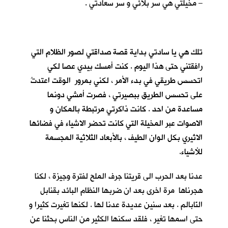
– مخيلتي هي سر بلائي و سر سعادتي .
تلك هي يا سادتي بداية قصة صداقتي لصور الظلام التي
رافقتني حتى هذا اليوم . كنت أمسك بيدي عصا لكي
اتحسس طريقي في بدء الأمر ، لكني بمرور الوقت اعتدتُ
على تحسس الطريق ببصيرتي ، فصرت أمشي دونما
مساعدة من احد . كانت ذاكرتي مرتبطة بالمكان و
الاصوات عبر المخيلة التي كانت تحضر الاشياء في فضائها
الاثيري بكل الوان الطيف ، بالأبعاد الثلاثية المجسمة
للأشياء.
عدنا بعد الحرب الى قريتنا جرف الملح لفترة وجيزة ، لكنا
هجرناها مرة اخرى بعد ان ضربها النظام البائد بقنابل
النّابالم . بعد سنين عديدة عدنا لها . لكنها تغيرت كثيرا و
حتى اسمها تغير ، فلقد سكنها الكثير من الناس بحثنا عن