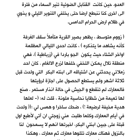
العدو. حين كانت القنابل الضوئية تنير السماء من فترة
الى اخرى كنا ننبطح ارضا حتى يختفي التنوير الليلي و يذوي
في ظلام ارض الحرام الدامس.
( زووم متوسط ، يظهر بصير القرية متأملاً سقف الغرفة
كأنه يشاهد ما يتذكره ) ، كانت احدى الليالي المظلمة
اواخر الشتاء حيث يكون الجو باردا في (زرباطية )، فهي
منطقة تلال يمكن التخفي خلفها لزرع الالغام . كان احد
زملائي يحدثني عن اشتياقه الى ابنته البكر التي ولدت قبل
ثلاثة اشهر ولم يستطع الحصول على اجازة لرؤيتها
فالمعارك لم تنقطع و الجيش في حالة انذار مستمر . صنع
لها تميمة من شظايا نحاسية ملونة ، قلت له: (- لعلها
هدية مخيفة لرضيعة !) ، ضحك ساخرا و همس لي :(( ولدت
في أيام المعارك وكلما طلبت مني زوجتي ان آتي لأطبع اول
قبلة على جبين ابنتي البكر، اخبرتها انهم لا يسمحون لنا
بالنزول فهناك معارك تتلوها معارك ثم معارك ، وهكذا