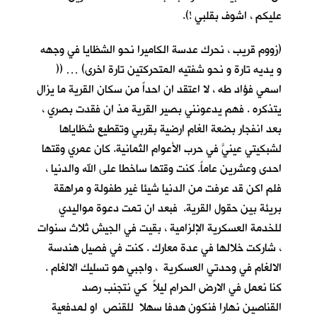
عليكم ، اشوف بقلبي !).
(زووم قريب ، نحرك عدسة الكاميرا نحو الشظايا في وجهه
و يديه تارة و نحو شفتيه المتحركتين تارة اخرى) … ((
اسمي فؤاد طه ، لا اعتقد ان احداً من سكان القرية ما يزال
يتذكره . فهم يدعونني بصير القرية مذ ان فقدت بصري ،
بعد انفجار بضعة الغام ارضية بقربي وتقطيع شظاياها
لشبكيتي عينيَّ في حرب الأعوام الثمانية. كان عمري وقتها
احدى وعشرين عاماً. كنت وقتها ساخطا على الله والدنيا ،
فلم اكن قد عرفت من الدنيا شيئا غير طفولة و مراهقة
بريئة بين حقول القرية. فبعد ان تمت دعوة مواليدي
للخدمة العسكرية الإلزامية ، بقيت في الجيش ثلاث سنوات
، شاركت خلالها في عدة معارك . كنت في فصيل هندسة
الالغام في وحدتي العسكرية ، واجبي هو تسليك الالغام .
كنا نعمل في الارض الحرام ليلاً كي نتجنب رصد
القناصين نهارا فنكون هدفا سهلا للقنص او لمدفعية