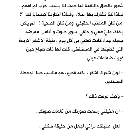
شعور بالحنق والنقمة لما حدث لنا بسبب حرب لم افهم،
لماذا كنا نشارك بها اصلا، ولماذا اختارتنا كضحايا لها ؟!
من كان المذنب الحقيقي ومن كان الضحية ؟ لم يكن
يخفف عليّ همي و حنقي سوى صوت و أنامل ممرضة
جميلة جدا، كانت تعتني بي كل يوم ، طيلة الاشهر الاربعة
التي قضيتها في المستشفى. قلت لها ذات صباح حين
غيرت ضمادات عيني .
– لون شعركِ اشقر ، لكنه قصير. هو مناسب جدا لوجهك
المستدير.
– وكيف عرفت ذلك ؟
– ان مخيلتي رسمت صورتك من نغمات صوتكِ .
– لعل مخيلتك تراني اجمل من حقيقة شكلي .