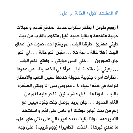
#
المشهد الاول ( الخالة أم أمل )
( زووم طويل ) يظهر سكراب حديد لمدفع قديم و عجلات
حربية متفحمة و بقايا حديد ثقيل متكوم بالقرب من بيت
طيني مهترئ . طرقنا الباب ، لم يفتح احد ، صوت من اعماق
البيت ( هلا خالة .. مية هلا … منين انتو خالة …. اي انتو
جاي تصورون …. خلي البس عبايتي .. وافتح الكم الباب
… بعيني ..) ، فتحتْ الباب أمرأة في الخمسينات من عمرها
. نظرات أمرأه جنوبية خجولة هدتها سنين التعب والانتظار
للراحة في هذه الحياة .( .. عذروني بس انا وبنتي الصغيرة
بالبيت، ابونا مات قبل عشر سنين انفجر عليه لغم من
الغام الحدود …. جان يريد يوصل جثث جنود ميتين مع
زلم من بيت (جابر دوشكا ) و داس على لغم و استشهد
الله يرحمه .. وانا بقيت بعده ادير بالي على بنتي هاي أمل..
ما عندي غيرها ) . اخذت الكاميرا ( زووم قريب ) على وجه