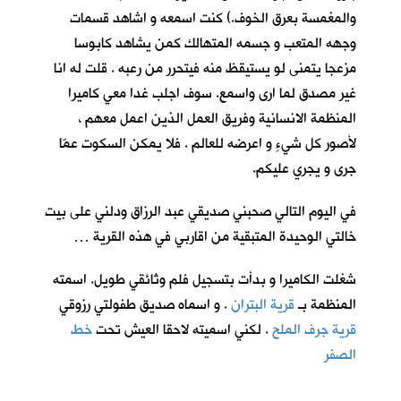
والمغمسة بعرق الخوف.) كنت اسمعه و اشاهد قسمات
وجهه المتعب و جسمه المتهالك كمن يشاهد كابوسا
مزعجا يتمنى لو يستيقظ منه فيتحرر من رعبه . قلت له انا
غير مصدق لما ارى واسمع. سوف اجلب غدا معي كاميرا
المنظمة الانسانية وفريق العمل الذين اعمل معهم ،
لأصور كل شيءٍ و اعرضه للعالم . فلا يمكن السكوت عمّا
جرى و يجري عليكم.
في اليوم التالي صحبني صديقي عبد الرزاق ودلني على بيت
خالتي الوحيدة المتبقية من اقاربي في هذه القرية …
شغلت الكاميرا و بدأت بتسجيل فلم وثائقي طويل. اسمته
المنظمة بـ
قرية البتران
. و اسماه صديق طفولتي رزوقي
قرية جرف الملح
. لكني اسميته لاحقا العيش تحت
خط
الصفر