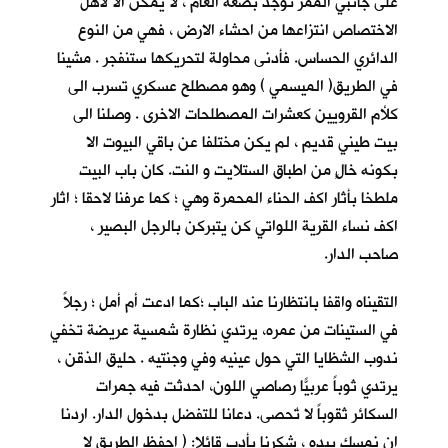
على جانبي الممر توجد بضعة الغام ، لا يمكن الا لأهل
الاختصاص انتزاعها من احشاء الارض ، فهي من النوع
الدائري الحساس. فأدنى محاولة لتحريكها ستنفجر . مشينا
في الطريق( الميسمي ) وهو مصطلح عسكري تسرب الى
كلأم القرويين كعشرات المصطلحات الاخرى . وصلنا الى
بيت طيني قديم ، لم يكن مختلفا عن باقي البيوت الا
بكونه خالٍ من اطباق الستلايت و النت. كان باب البيت
ملطخا بأثار اكف الحناء المحمرة وهي ؛ كما عرفنا لاحقا ؛ اثار
اكف نساء القرية اللواتي كن يتبركن بالرجل البصير ،
صاحب الدار.
التقيناه واقفا بانتظارنا عند الباب ؛كما ادعت أم أمل ؛ رجلاً
في الستينات من عمره، يرتدي نظارة شمسية عريضة تخفي
ندوب الشظايا التي حول عينيه وفي وجنتيه . حليق الذقن ،
يرتدي ثوباً عربيّاً رصاصي اللون، احدثت فيه جمرات
السكائر ثقوباً لا تٌحصى. دعانا للتفضل بدخول الدار. اردنا
ان نمسك بيده ، شكرنا بأدب قائلا: ( احفظ الطريق لا