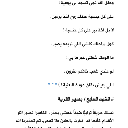
وخلق الله تجي تسجد لي يومية !
على كل جنسية عندك روح اخذ برميل ،
لا بل اخذ بير على كل جنسية !
كول براحتك كلشي اللي تريده يصير ،
ما الومك شفتني خير ما بي !
لو عندي شعب خلاكم تقرون ،
اللي يعيش بقلق عودة البعثية ! )
* * *
المشهد السابع / بصير القرية
#
نسلك طريقاً ترابيّاً ضيقاً ،نمشي بحذر ، الكاميرا تصور اثار
الأقدام كأنها قد فخرت بالطين فلا تُمحى. تم تحذيرنا انه