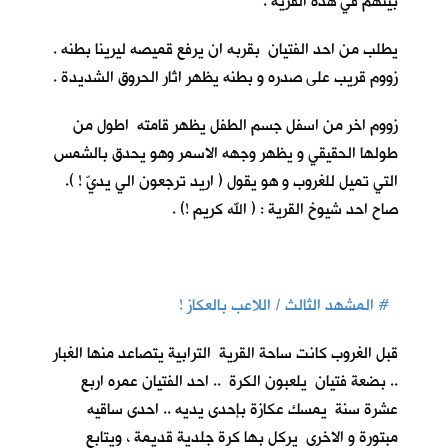
بيتهم في هذه القرية .
يطلب من احد الفتيان بقربه ان يرفع قميصه ليرينا بطنه .
زووم قريب على صدره و بطنه يظهر اثار الحروق الشديدة .
زووم اخر من اسفل جسم الطفل يظهر قامته اطول من
طولها الحقيقي و يظهر وجهه الاسمر وهو يحدق بالشمس
التي تميل للغروب و هو يقول ( اريد ترجعون الي يديّ ! ).
صاح احد شيوخ القرية : ( الله كريم !) .
# المشهد الثالث / اللاعب بالعكاز !
قبل الغروب كانت ساحة القرية الترابية يتصاعد منها الغبار
.. بضعة فتيان يلعبون الكرة .. احد الفتيان عمره اربع
عشرة سنة يمسك عكازة بإحدى يديه .. احدى ساقيه
مبتورة و الاخرى يركل بها كرة جلدية قديمة ، ويتابع