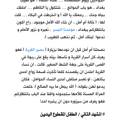
الجوادين بيوم استشهاده … عنده الشفاء .. هو طبيب
بغداد .. هو باب الحوائج … شتكول يا الكاظم … احلفك
بجاه جدك …رحمتك يا الله ) و انخرطت في البكاء … قلت
لها : ( خالة أم أمل .. ان شاء الله الأمل موجود ، راح اكون
بانتظاركم ببغداد ،
موعدنا الجسر
، نعبره و نزور الأمام و
ندعوا لبنتك أمل ، ثم نذهب للطبيب ).
نصحتنا أم أمل قبل ان نودعها بزيارة (
بصير القرية
) فهو
يعرف كل اسرار القرية و ناسها، بيته يقع على ربوة في
اقصى القرية على جهة الشط الصغير. قالت ، ان نساء
القرية اعتدن ان يقصدنه كلما تأخرت قسمة زواج احدى
بناتهن ، او تعسر مخاض احدى النساء الحوامل . فكان
يدعو لهن بقوله: ( الله يجعل ما بيه الصالح ). ختمت
المرأة المسنة كلأمها ستجدونه واقفا عند الباب بانتظاركم
فهو يعرف من سيزوره دون ان يخبره احد!
المشهد الثاني / الطفل المقطوع اليدين
#