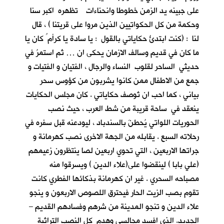
على جبينه يد الزمن خطوطا وانحناءات تظهره اكبر سنا
وحكمة من كل الحكواتيين الذين مروا على قريتنا ) ، قال
لنا : (كنت ابتدئُ حكاياتي بالقول : يا سادة يا كرأم ُ كان يا
ما كان في قديم وسالف الازمان يحكى ان … ثم استمرُ في
حديثي الساحر لقلوب النساء والرجال ، الفتيان و الفتيات و
جمع من الاطفال ممن كانوا يشربون من كؤوس سحر
بياني ، كما احب ان تُوصف حكاياتي . كان مجلس الحكايات
ينعقد في ساحة قريبة من شط العرب ، حيث نصب
الحوريات اللواتي يُحطنَ بالسندباد ، ليودعنه قبل سفره في
رحلاته السبع . يقابله من الجهة الاخرى نصب كهرمانة و
جراتها الاربعين ، التي تحوي اربعين لصا ينتظرون زعيمهم
(علي بابا ) لينقضوا على(علاء الدين ) ويسرقوا منه
مصباحه السحري . غير ان كهرمانة بذكائها الفطري كانت
تقوم بصب الزيت الحار فيحترق اللصوص الاربعون و ينجو
علاء الدين و تنجو المدينة من شرهم وفسادهم القديم –
الجديد. الذي افسد مجالسي وهدم كل النصب التراثية