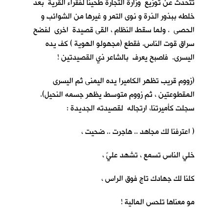
تتحدث عن توزيع وزارة التجارة طحيناً لفقراء القرية بعد
خلطه ببذور الذرة و نوى التمر و غيرها من الشوائب و
الحصى . ولما سقط النظام ، القى قصيدة اخرى لفضح
سراق قوت الناس. فقطع (مجهولو الهوية ) كف يده
اليسرى. فاصبح يعرف بالشاعر ذي القصيدتين !
(زووم قريب تظهر الكاميرا يده اليمنى ثم اليسرى
المقطوعتين ، ثم زووم متوسط يظهر جسمه النحيل).
سجلت كأميرتنا، ارتجاله لقصيدته الجديدة :
( اعترفنا لك مجاهد .. هاجرت .. ضحيت ،
خلي الناس تسمع ، تشهد عليّ ،
كلنا لك جهادك تاج فوق الراس ،
مو معناها تلحس المالية !