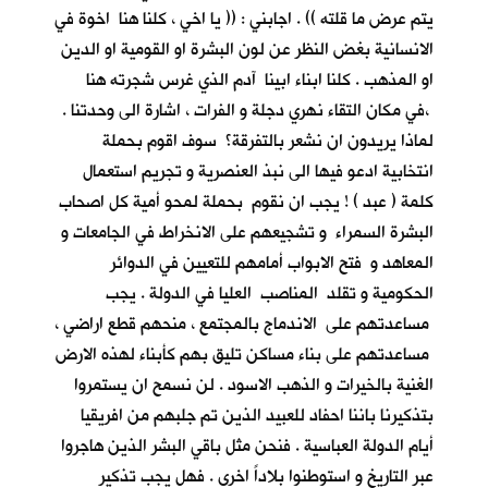
يتم عرض ما قلته )) . اجابني : (( يا اخي ، كلنا هنا اخوة في
الانسانية بغض النظر عن لون البشرة او القومية او الدين
او المذهب . كلنا ابناء ابينا آدم الذي غرس شجرته هنا
،في مكان التقاء نهري دجلة و الفرات ، اشارة الى وحدتنا .
لماذا يريدون ان نشعر بالتفرقة؟ سوف اقوم بحملة
انتخابية ادعو فيها الى نبذ العنصرية و تجريم استعمال
كلمة ( عبد ) ! يجب ان نقوم بحملة لمحو أمية كل اصحاب
البشرة السمراء و تشجيعهم على الانخراط في الجامعات و
المعاهد و فتح الابواب أمامهم للتعيين في الدوائر
الحكومية و تقلد المناصب العليا في الدولة . يجب
مساعدتهم على الاندماج بالمجتمع ، منحهم قطع اراضي ،
مساعدتهم على بناء مساكن تليق بهم كأبناء لهذه الارض
الغنية بالخيرات و الذهب الاسود . لن نسمح ان يستمروا
بتذكيرنا باننا احفاد للعبيد الذين تم جلبهم من افريقيا
أيام الدولة العباسية . فنحن مثل باقي البشر الذين هاجروا
عبر التاريخ و استوطنوا بلاداً اخرى . فهل يجب تذكير