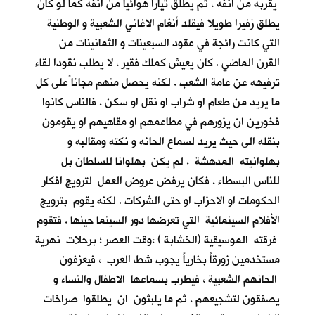
يقربه من انفه ، ثم يطلق تيارا هوائيا من انفه كما لو كان
يطلق زفيرا طويلا فيقلد أنغام الاغاني الشعبية و الوطنية
التي كانت رائجة في عقود السبعينات و الثمانينات من
القرن الماضي . كان يعيش كملك فقير ، لا يطلب نقودا لقاء
ترفيهه عن عامة الشعب . لكنه يحصل منهم مجانا ًعلى كل
ما يريد من طعام او شراب او نقل او سكن . فالناس كانوا
فخورين ان يزورهم في مطاعمهم او مقاهيهم او يقومون
بنقله الى حيث يريد لسماع الحانه و نكته ومقالبه و
بهلوانيته المدهشة . لم يكن بهلوانا للسلطان بل
للناس البسطاء . فكان يرفض عروض العمل لترويج افكار
الحكومات او الاحزاب او حتى الشركات . لكنه يقوم بترويج
الأفلام السينمائية التي تعرضها دور السينما حينها . فتقوم
فرقته الموسيقية (الخشابة ) ؛وقت العصر ؛ برحلات نهرية
مستخدمين زورقاً بخارياً يجوب شط العرب ، فيعزفون
الحانهم الشعبية ، فيطرب بسماعها الاطفال والنساء و
يصفقون لتشجيعهم . ثم ما يلبثون ان يطلقوا صراخات