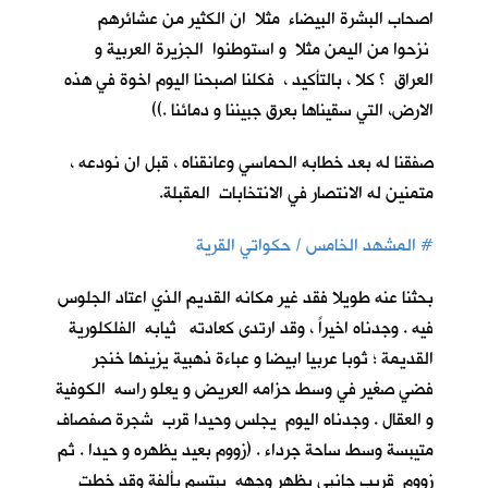
اصحاب البشرة البيضاء مثلا ان الكثير من عشائرهم
نزحوا من اليمن مثلا و استوطنوا الجزيرة العربية و
العراق ؟ كلا ، بالتأكيد ، فكلنا اصبحنا اليوم اخوة في هذه
الارض، التي سقيناها بعرق جبيننا و دمائنا .))
صفقنا له بعد خطابه الحماسي وعانقناه ، قبل ان نودعه ،
متمنين له الانتصار في الانتخابات المقبلة.
#
المشهد الخامس / حكواتي القرية
بحثنا عنه طويلا فقد غير مكانه القديم الذي اعتاد الجلوس
فيه . وجدناه اخيراً ، وقد ارتدى كعادته ثيابه الفلكلورية
القديمة ؛ ثوبا عربيا ابيضا و عباءة ذهبية يزينها خنجر
فضي صغير في وسط حزامه العريض و يعلو راسه الكوفية
و العقال . وجدناه اليوم يجلس وحيدا قرب شجرة صفصاف
متيبسة وسط ساحة جرداء . (زووم بعيد يظهره و حيدا . ثم
زووم قريب جانبي يظهر وجهه يبتسم بألفة وقد خطت