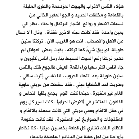
هؤلاء الناس الاغراب والبيوت المزدحمة والطرق المليئة
بالقمامة و مخلفات الحديد و الجو المغبر الخالي من
نسمات الانهار و روائح اشجار البرتقال والحناء . نظر الي
بعين واحدة فقد كانت عينه الاخرى مُفقأة ، وقال ( لا تسال
عن الاهل والاصحاب ، انت هو الغريب الان ، تركتنا سنين
طويلة، لم يبقَ شيءٌ كما تركته . بقيت بعض العوائل لم
تهجر قريتنا رغم الموت المحيط بنا. رحل اناس كثيرون و
جاء اناس اكثر سعيا وراء لقمة العيش فالجوع فتك بالناس
سنين طويلة بعد انتهاء الحروب . انا نفسي بُترت ساقي ،
وضربت احد الشظايا عيني . فقد سقطت من عربتي حاوية
الغام غير منفجرة ، حينما كنت اقوم بجمع بقايا النحاس و
الفافون المنتشر في (الارض الحرام) . كنت اسير كل يوم
في حقل الالغام ومعي عربتي التي كانت محملة بالالغام و
المقذوفات و الصواريخ غير المنفجرة . فقد كانت حكومة
النظام البائد تشتري كل قطعة بخمسين دينارا ، كنا نخاطر
بأرواحنا من اجل حفنة من الدنانير الملطخة بالدماء