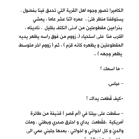
الكاميرا تصور وجوه اهل القرية التي تحدق فينا بفضول .
يستوقفنا منظر فتىً ، عمره اثنا عشر عاما ، يمشي
بذراعين مقطوعتين من ادنى الكتف بقليل . ناديناه ،
اقترب منا على استحياء (، زووم من فوق راسه يظهر يديه
المقطوعتين و يظهره كانه قزم ) ، ثم ( زووم اخر متوسط
يظهر وجهه ) ..
– ما اسمك ؟
– عباس.
-كيف قُطعت يداك ؟
– سقطت على بيتنا في (أم قصر ) قذيفة من طائرة
أمريكية ،فقُطعت يداي و احترق صدري وبطني . ومات
والديّ و كل اخواني و اخواتي ، بعدها جلبني عمي الى