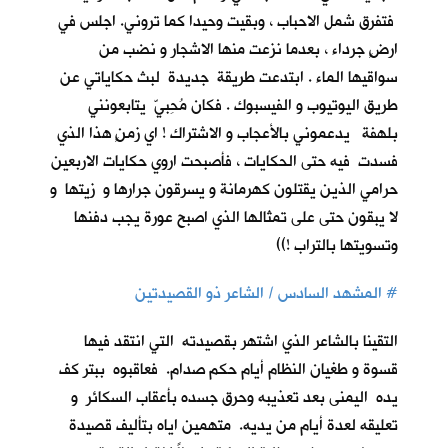
فتفرق شمل الاحباب ، وبقيت وحيدا كما تروني. اجلس في
ارضٍ جرداء ، بعدما نزعت منها الاشجار و نضب من
سواقيها الماء . ابتدعت طريقة جديدة لبث حكاياتي عن
طريق اليوتيوب و الفيسبوك . فكان مُحِبيّ يتابعونني
بلهفة يدعموني بالأعجاب و الاشتراك ! اي زمنٍ هذا الذي
فسدت فيه حتى الحكايات ، فأصبحت اروي حكايات الاربعين
حرامي الذين يقتلون كهرمانة و يسرقون جرارها و زيتها و
لا يبقون حتى على تمثالها الذي اصبح عورة يجب دفنها
وتسويتها بالتراب !))
#
المشهد السادس / الشاعر ذو القصيدتين
التقينا بالشاعر الذي اشتهر بقصيدته التي انتقد فيها
قسوة و طغيان النظام أيام حكم صدام. فعاقبوه ببتر كف
يده اليمنى بعد تعذيبه وحرق جسده بأعقاب السكائر و
تعليقه لعدة أيام من يديه. متهمين اياه بتأليف قصيدة