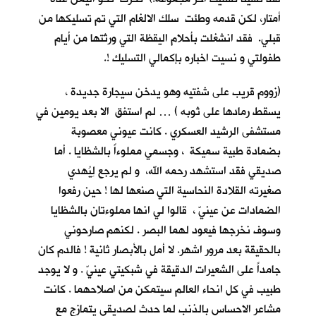
أمتار، لكن قدمه وطئت سلك الالغام التي تم تسليكها من
قبلي. فقد انشغلت بأحلام اليقظة التي ورثتها من أيام
طفولتي و نسيت اخباره بإكمالي التسليك !.
(زووم قريب على شفتيه وهو يدخن سيجارة جديدة ،
يسقط رمادها على ثوبه ) … لم استفق الا بعد يومين في
مستشفى الرشيد العسكري . كانت عيوني معصوبة
بضمادة طبية سميكة ، وجسمي مملوءاً بالشظايا . أما
صديقي فقد استشهد رحمه الله، و لم يرجع لِيُهدي
صغيرته القلادة النحاسية التي صنعها لها ! حين رفعوا
الضمادات عن عينيّ ، قالوا لي انها مملوءتان بالشظايا
وسوف نخرجها فيعود لهما البصر . لكنهم صارحوني
بالحقيقة بعد مرور اشهر. لا أمل بالأبصار ثانية ! فالدم كان
جامداً على الشعيرات الدقيقة في شبكيتي عينيّ . و لا يوجد
طبيب في كل انحاء العالم سيتمكن من اصلاحهما . كانت
مشاعر الاحساس بالذنب لما حدث لصديقي يتمازج مع