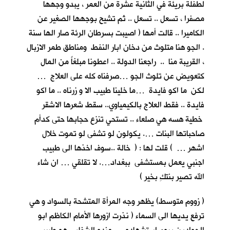
لطفلة بريئة في الثانية عشرة من العمر ، يبدو وجهها
مصفرا ، تسعل .. تسعل .. ثم تشيح بوجهها الصغير عن
الكاميرا .. قالت أمها ( اصيبت بسرطان الرئة صار الها سنة
. الجو هنا متلوث من دخان ابار النفط ومناطق طمر الازبال
، القريبة منا .. راجعنا الدولة .. اعطونا مبلغاً من المال
كتعويض عن تلوث الجو …صرفناه كله على العلاج …
لكن ما اكو فايدة …ما خلينا طبيب الا و زرناه .. ما اكو
فايدة .. فقط العلاج بالكيمياوي.. سقط شعرها الاشقر
خطية هسه هي صلعاء .. تستحي تنزع حجابها حتى كدأم
صاحباتها البنات …. يكولون لو تشفى لو تموت خلال
اشهر … ) قلت لها : ( خالة ..سوف اخذها الى طبيب
اجنبي يعمل بمستشفى ببغداد…. لا تقلقي … ان شاء
الله تصير بنتكِ بخير )
( زووم متوسط) يظهر وجه المرأة المتشحة بالسواد و هي
ترفع يديها الى السماء ( نذرت ازورها الأمام الكاظم ابو