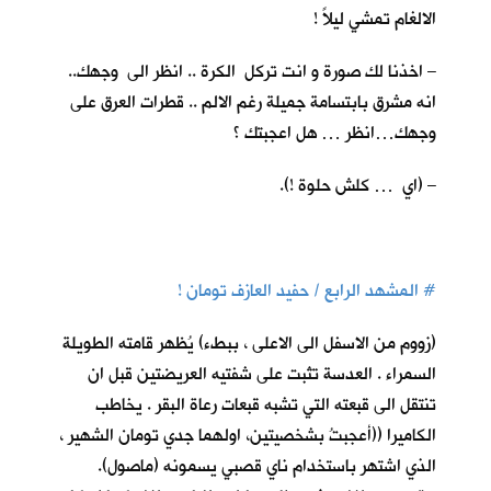
الالغام تمشي ليلاً !
– اخذنا لك صورة و انت تركل الكرة .. انظر الى وجهك..
انه مشرق بابتسامة جميلة رغم الالم .. قطرات العرق على
وجهك…انظر … هل اعجبتك ؟
– (اي … كلش حلوة !).
#
المشهد الرابع / حفيد العازف تومان !
(زووم من الاسفل الى الاعلى ، ببطء) يُظهر قامته الطويلة
السمراء . العدسة تثبت على شفتيه العريضتين قبل ان
تنتقل الى قبعته التي تشبه قبعات رعاة البقر . يخاطب
الكاميرا ((أعجبتُ بشخصيتين، اولهما جدي تومان الشهير ،
الذي اشتهر باستخدام ناي قصبي يسمونه (ماصول).