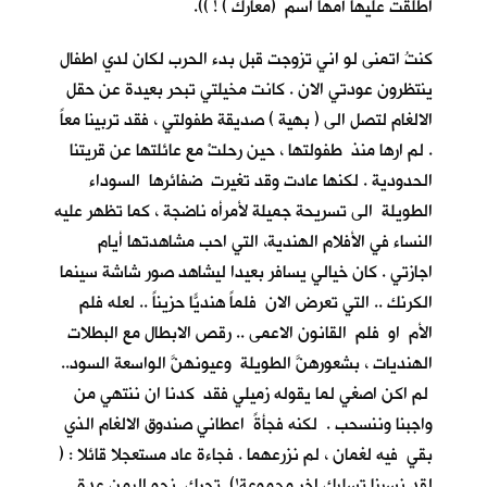
اطلقت عليها أمها اسم (معارك ) ! )).
كنتُ اتمنى لو اني تزوجت قبل بدء الحرب لكان لدي اطفال
ينتظرون عودتي الان . كانت مخيلتي تبحر بعيدة عن حقل
الالغام لتصل الى ( بهية ) صديقة طفولتي ، فقد تربينا معاً
. لم ارها منذ طفولتها ، حين رحلتْ مع عائلتها عن قريتنا
الحدودية . لكنها عادت وقد تغيرت ضفائرها السوداء
الطويلة الى تسريحة جميلة لأمرأه ناضجة ، كما تظهر عليه
النساء في الأفلام الهندية، التي احب مشاهدتها أيام
اجازتي . كان خيالي يسافر بعيدا ليشاهد صور شاشة سينما
الكرنك .. التي تعرض الان فلماً هنديّاً حزيناً .. لعله فلم
الأم او فلم القانون الاعمى .. رقص الابطال مع البطلات
الهنديات ، بشعورهنَّ الطويلة وعيونهنَّ الواسعة السود..
لم اكن اصغي لما يقوله زميلي فقد كدنا ان ننتهي من
واجبنا وننسحب . لكنه فجأةً اعطاني صندوق الالغام الذي
بقي فيه لغمان ، لم نزرعهما . فجاءة عاد مستعجلا قائلا : (
لقد نسينا تسليك اخر مجموعة!) تحرك نحو اليمن عدة