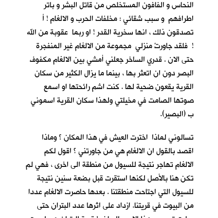
النحاس و الفافون المستخلص من قاتل البشر و باتر
اطرافهم و سبب شقائي : مخلفات الحرب و الالغام ! أ
تصدقون ذلك ، انها سخرية القدر ! او ربما عقوبة من الله
! فلقد جاورتْ منزلي مجموعة من الالغام غير المنفجرة
حتى الان . قدري الساخر جعلني أمشي بين الالغام مكفوف
البصر دون ان اتعثر بها ، بينما ما يزال الكثير من سكان
القرية يقعون ضحية لها . كنت اشم رائحتها او اسمع
صوتها الصامت في مخيلتي ولهذا سكان القرية اسموني
ب (البصير).
تسالوني لماذا اخترت العيش في هذا المكان ؟ وماذا
اقصد بالقول ان الالغام هي من جاورتني ؟ اقول لكم
الالغام تهاجر نتيجة للسيول من منطقة الى اخرى ، فهي لم
تكن هنا بالأصل لكنها استقرت قبل بضعة سنين نتيجة
للسيول التي اجتاحت منطقتنا . بعدها حاصرت الالغام عددا
من البيوت في قريتنا. ازداد على اثرها عدد البتران حتى