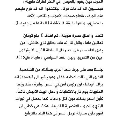
الخوف حين يقوم بالغوص في النهر لفترات طويلة ،
فيحسبون انه قد مات غرقا ، ليكتشفوا انه قد خرج عليهم
عند الجرف . فتعلو صيحات الاعجاب و تلتهب الاكف
بالتصفيق، و تعزف فرقة (الخشابة ) الحانها من جديد. )) .
تنهد و اطلق حسرة طويلة . ثم اضاف (( بلغ تومان
ثمانين عاما ، وقيل لنا انه مات بطلق ناري طائش ! من
يدري لعله سخر من احد رجال السلطة الذين لا يفرقون
بين فن التهريج وبين النقد السياسي ، فارداه قتيلا ! )).
جلسنا معه على جرف شط العرب وسألناه عن الشخصية
الاخرى التي نالت اعجابه .فقال وهو يشير الى قبعته: (( انه
براك أوباما ، اول رئيس أمريكي اسمر البشرة ، فقد وزعنا
الحلويات يوم فاز بالانتخابات و دخل البيت الابيض فاتحاً ،
كأول اسمر يدخله دون قتل و دماء، كما يحصل في ثورات
الزنج و الحروب العنصرية القديمة . هكذا هي خطتي ان
اقوم بأول محاولة لرجل اسمر في هذا البلد بالترشح