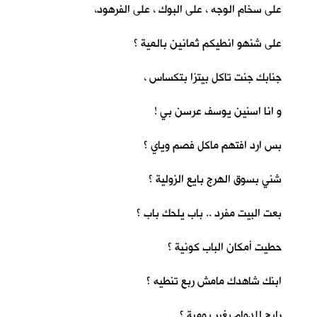
على سخام الوجه ، على البوك ، على الفرهود،
على شنهو انطيكم ثمانين بالمية ؟
جنابك جنت تاكل بيتزا بتكساس ،
و انا اسنين يوسف عرسن بي !
بس ارد افتهم ماكل فصم وياي ؟
شني بسوق الهرج بايع الزولية ؟
بعت البيت مفرد .. باب يلحك باب ؟
حطيت أمكان الباب كونية ؟
ابنك شاهدك مامش ربع تنطيه ؟
رايح للدوام بغير يومية ؟