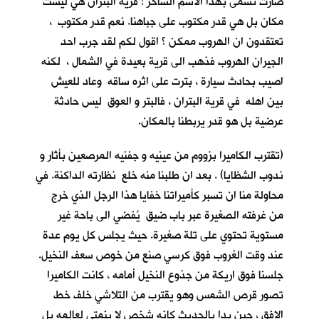
صارت تسمى بهذا الاسم الساخر ! قرية البتران هي ليست
مكان بل هي قدر مكتوب على جباهنا. نعم قدر مكتوب ،
تعتقدون ان الهروب ممكن ؟ اقول لكم لقد جرب احد
الجيران الهروب فذهب الى قرية بعيدة في الشمال ، لكنه
اصيب بحادث سيارة ، بترت على اثره ساقه وعاد للعيش
بين اهله في قرية البتران ، فالبتر و العوق ليس حادثة
عرضية بل هو قدر يربطنا بالمكان.
(تقترب الكاميرا بزووم من عينيه و جفنيه المرصعين بأثار و
ندوب الشظايا) . بعد ان طلبنا منه خلع نظارته الداكنة. في
محاولة منا ان تسبر كأميراتنا خفايا هذا الرجل الذي خرج
من غرفته الصغيرة عبر باب ضيق يُفضي الى باحة غير
مستوية تحتوي على تلة صغيرة. حيث يجلس كل يوم عدة
عند وقت الغروب فوق كرسي صنع من خوص سعف النخيل.
جلسنا فوق اريكة من جذوع النخيل أمامه ، كانت الكاميرا
تصور قرص الشمس وهو يقترب من التلاشي خلف خط
الافق ، حين بدا بالحديث كانه شخص لا ينمتي لعالمه بل