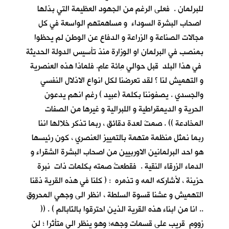
للبرلمان . فعلى الرغم من الجهود العظيمة التي بذلها
اصحاب البشرة السوداء و مساهمتهم الواسعة في كل
مجالات الصناعة و الزراعة و الدفاع عن الوطن لم يحظوا
بمنصب في البرلمان او الوزارة منذ تأسيس الدولة الحديثة
في هذا البلد قبل حوالي مِائة عام. فلماذا هذه العنصرية
و التهميش لنا ؟ لقد تعرضنا لكل انواع الاذلال النفسي
والجسدي . يصفوننا بكلمة (عبيد ) رغم انهم يدعون
الحرية و الديمقراطية و اللبرالية و غيرها من الصفات
المخادعة )) . صمتَ لعدة دقائق ، ربما تذكر خلالها اننا
ربما نمثل منظمة متهمة بالتمييز العنصري ، كون رئيسها
هو احد البرلمانين الاوربيين من اصحاب البشرة الشقراء و
الدماء الزرقاء النقية . فقطعتُ صمته بكلمات ذات نبرة
حزينة ، لأشاركه المه و تذمره : ( كلنا في هذه القرية ذقنا
التهميش و عشنا قسوة السلطة ، انظر الى وجهي المحروق
.. انا من ابناء هذه القرية الذين احترقوا بالنّابالم ) . ((
زووم قريب على قسمات وجهه؛ وهو ينظر الي متأثرا ؛ لن