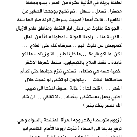
لطفلة بريئة في الثانية عشرة من العمر ، يبدو وجهها
مصفرا ، تسعل .. تسعل .. ثم تشيح بوجهها الصغير عن
الكاميرا .. قالت أمها ( اصيبت بسرطان الرئة صار الها سنة
. الجو هنا متلوث من دخان ابار النفط ومناطق طمر الازبال
، القريبة منا .. راجعنا الدولة .. اعطونا مبلغاً من المال
كتعويض عن تلوث الجو …صرفناه كله على العلاج …
لكن ما اكو فايدة …ما خلينا طبيب الا و زرناه .. ما اكو
فايدة .. فقط العلاج بالكيمياوي.. سقط شعرها الاشقر
خطية هسه هي صلعاء .. تستحي تنزع حجابها حتى كدأم
صاحباتها البنات …. يكولون لو تشفى لو تموت خلال
اشهر … ) قلت لها : ( خالة ..سوف اخذها الى طبيب
اجنبي يعمل بمستشفى ببغداد…. لا تقلقي … ان شاء
الله تصير بنتكِ بخير )
( زووم متوسط) يظهر وجه المرأة المتشحة بالسواد و هي
ترفع يديها الى السماء ( نذرت ازورها الأمام الكاظم ابو