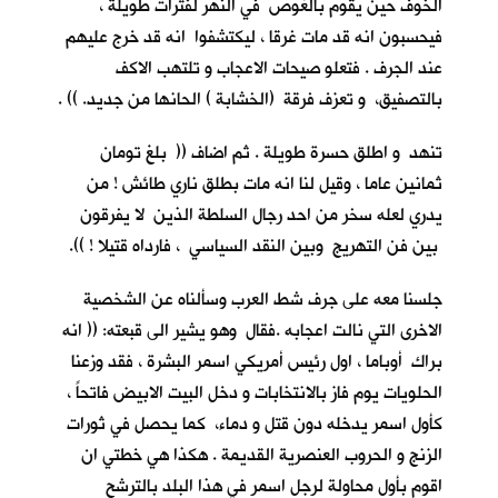
الخوف حين يقوم بالغوص في النهر لفترات طويلة ،
فيحسبون انه قد مات غرقا ، ليكتشفوا انه قد خرج عليهم
عند الجرف . فتعلو صيحات الاعجاب و تلتهب الاكف
بالتصفيق، و تعزف فرقة (الخشابة ) الحانها من جديد. )) .
تنهد و اطلق حسرة طويلة . ثم اضاف (( بلغ تومان
ثمانين عاما ، وقيل لنا انه مات بطلق ناري طائش ! من
يدري لعله سخر من احد رجال السلطة الذين لا يفرقون
بين فن التهريج وبين النقد السياسي ، فارداه قتيلا ! )).
جلسنا معه على جرف شط العرب وسألناه عن الشخصية
الاخرى التي نالت اعجابه .فقال وهو يشير الى قبعته: (( انه
براك أوباما ، اول رئيس أمريكي اسمر البشرة ، فقد وزعنا
الحلويات يوم فاز بالانتخابات و دخل البيت الابيض فاتحاً ،
كأول اسمر يدخله دون قتل و دماء، كما يحصل في ثورات
الزنج و الحروب العنصرية القديمة . هكذا هي خطتي ان
اقوم بأول محاولة لرجل اسمر في هذا البلد بالترشح