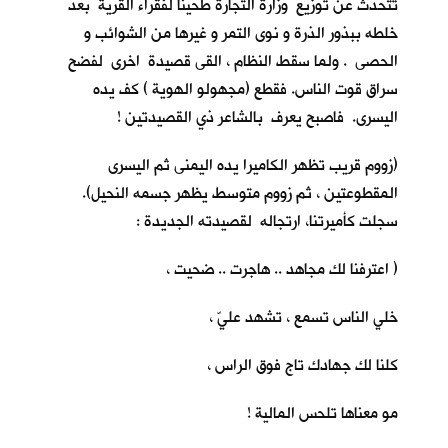
تتحدث عن توزيع وزارة التجارة طحيناً لفقراء القرية بعد
خلطه ببذور الذرة و نوى التمر و غيرها من الشوائب و
الحصى . ولما سقط النظام ، القى قصيدة اخرى لفضح
سراق قوت الناس. فقطع (مجهولو الهوية ) كف يده
اليسرى. فاصبح يعرف بالشاعر ذي القصيدتين !
(زووم قريب تظهر الكاميرا يده اليمنى ثم اليسرى
المقطوعتين ، ثم زووم متوسط يظهر جسمه النحيل).
سجلت كأميرتنا، ارتجاله لقصيدته الجديدة :
( اعترفنا لك مجاهد .. هاجرت .. ضحيت ،
خلي الناس تسمع ، تشهد عليّ ،
كلنا لك جهادك تاج فوق الراس ،
مو معناها تلحس المالية !