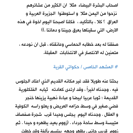
اصحاب البشرة البيضاء مثلا ان الكثير من عشائرهم
نزحوا من اليمن مثلا و استوطنوا الجزيرة العربية و
العراق ؟ كلا ، بالتأكيد ، فكلنا اصبحنا اليوم اخوة في هذه
الارض، التي سقيناها بعرق جبيننا و دمائنا .))
صفقنا له بعد خطابه الحماسي وعانقناه ، قبل ان نودعه ،
متمنين له الانتصار في الانتخابات المقبلة.
#
المشهد الخامس / حكواتي القرية
بحثنا عنه طويلا فقد غير مكانه القديم الذي اعتاد الجلوس
فيه . وجدناه اخيراً ، وقد ارتدى كعادته ثيابه الفلكلورية
القديمة ؛ ثوبا عربيا ابيضا و عباءة ذهبية يزينها خنجر
فضي صغير في وسط حزامه العريض و يعلو راسه الكوفية
و العقال . وجدناه اليوم يجلس وحيدا قرب شجرة صفصاف
متيبسة وسط ساحة جرداء . (زووم بعيد يظهره و حيدا . ثم
زووم قريب جانبي يظهر وجهه يبتسم بألفة وقد خطت