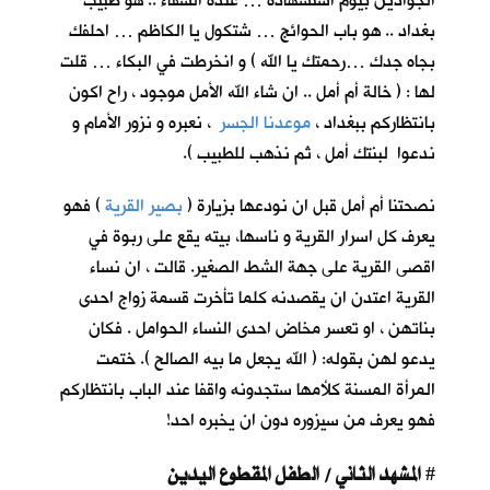
الجوادين بيوم استشهاده … عنده الشفاء .. هو طبيب
بغداد .. هو باب الحوائج … شتكول يا الكاظم … احلفك
بجاه جدك …رحمتك يا الله ) و انخرطت في البكاء … قلت
لها : ( خالة أم أمل .. ان شاء الله الأمل موجود ، راح اكون
بانتظاركم ببغداد ،
موعدنا الجسر
، نعبره و نزور الأمام و
ندعوا لبنتك أمل ، ثم نذهب للطبيب ).
نصحتنا أم أمل قبل ان نودعها بزيارة (
بصير القرية
) فهو
يعرف كل اسرار القرية و ناسها، بيته يقع على ربوة في
اقصى القرية على جهة الشط الصغير. قالت ، ان نساء
القرية اعتدن ان يقصدنه كلما تأخرت قسمة زواج احدى
بناتهن ، او تعسر مخاض احدى النساء الحوامل . فكان
يدعو لهن بقوله: ( الله يجعل ما بيه الصالح ). ختمت
المرأة المسنة كلأمها ستجدونه واقفا عند الباب بانتظاركم
فهو يعرف من سيزوره دون ان يخبره احد!
المشهد الثاني / الطفل المقطوع اليدين
#