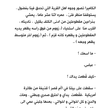
الكاميرا تصور وجوه اهل القرية التي تحدق فينا بفضول .
يستوقفنا منظر فتىً ، عمره اثنا عشر عاما ، يمشي
بذراعين مقطوعتين من ادنى الكتف بقليل . ناديناه ،
اقترب منا على استحياء (، زووم من فوق راسه يظهر يديه
المقطوعتين و يظهره كانه قزم ) ، ثم ( زووم اخر متوسط
يظهر وجهه ) ..
– ما اسمك ؟
– عباس.
-كيف قُطعت يداك ؟
– سقطت على بيتنا في (أم قصر ) قذيفة من طائرة
أمريكية ،فقُطعت يداي و احترق صدري وبطني . ومات
والديّ و كل اخواني و اخواتي ، بعدها جلبني عمي الى