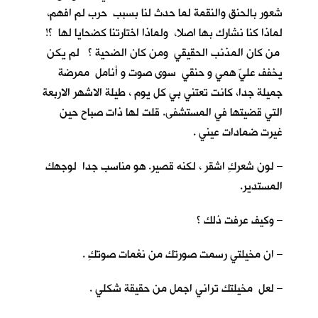
شعور بالحنق والنقمة لما حدث لنا بسبب حرب لم افهم،
لماذا كنا نشارك بها اصلا، ولماذا اختارتنا كضحايا لها ؟!
من كان المذنب الحقيقي ومن كان الضحية ؟ لم يكن
يخفف عليّ همي و حنقي سوى صوت و أنامل ممرضة
جميلة جدا، كانت تعتني بي كل يوم ، طيلة الاشهر الاربعة
التي قضيتها في المستشفى. قلت لها ذات صباح حين
غيرت ضمادات عيني .
– لون شعركِ اشقر ، لكنه قصير. هو مناسب جدا لوجهك
المستدير.
– وكيف عرفت ذلك ؟
– ان مخيلتي رسمت صورتك من نغمات صوتكِ .
– لعل مخيلتك تراني اجمل من حقيقة شكلي .