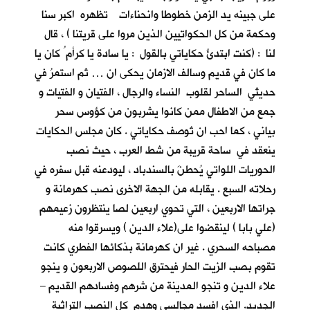
على جبينه يد الزمن خطوطا وانحناءات تظهره اكبر سنا
وحكمة من كل الحكواتيين الذين مروا على قريتنا ) ، قال
لنا : (كنت ابتدئُ حكاياتي بالقول : يا سادة يا كرأم ُ كان يا
ما كان في قديم وسالف الازمان يحكى ان … ثم استمرُ في
حديثي الساحر لقلوب النساء والرجال ، الفتيان و الفتيات و
جمع من الاطفال ممن كانوا يشربون من كؤوس سحر
بياني ، كما احب ان تُوصف حكاياتي . كان مجلس الحكايات
ينعقد في ساحة قريبة من شط العرب ، حيث نصب
الحوريات اللواتي يُحطنَ بالسندباد ، ليودعنه قبل سفره في
رحلاته السبع . يقابله من الجهة الاخرى نصب كهرمانة و
جراتها الاربعين ، التي تحوي اربعين لصا ينتظرون زعيمهم
(علي بابا ) لينقضوا على(علاء الدين ) ويسرقوا منه
مصباحه السحري . غير ان كهرمانة بذكائها الفطري كانت
تقوم بصب الزيت الحار فيحترق اللصوص الاربعون و ينجو
علاء الدين و تنجو المدينة من شرهم وفسادهم القديم –
الجديد. الذي افسد مجالسي وهدم كل النصب التراثية