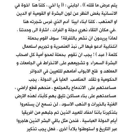
يتم عرض ما قلته )) . اجابني : (( يا اخي ، كلنا هنا اخوة في
الانسانية بغض النظر عن لون البشرة او القومية او الدين
او المذهب . كلنا ابناء ابينا آدم الذي غرس شجرته هنا
،في مكان التقاء نهري دجلة و الفرات ، اشارة الى وحدتنا .
لماذا يريدون ان نشعر بالتفرقة؟ سوف اقوم بحملة
انتخابية ادعو فيها الى نبذ العنصرية و تجريم استعمال
كلمة ( عبد ) ! يجب ان نقوم بحملة لمحو أمية كل اصحاب
البشرة السمراء و تشجيعهم على الانخراط في الجامعات و
المعاهد و فتح الابواب أمامهم للتعيين في الدوائر
الحكومية و تقلد المناصب العليا في الدولة . يجب
مساعدتهم على الاندماج بالمجتمع ، منحهم قطع اراضي ،
مساعدتهم على بناء مساكن تليق بهم كأبناء لهذه الارض
الغنية بالخيرات و الذهب الاسود . لن نسمح ان يستمروا
بتذكيرنا باننا احفاد للعبيد الذين تم جلبهم من افريقيا
أيام الدولة العباسية . فنحن مثل باقي البشر الذين هاجروا
عبر التاريخ و استوطنوا بلاداً اخرى . فهل يجب تذكير