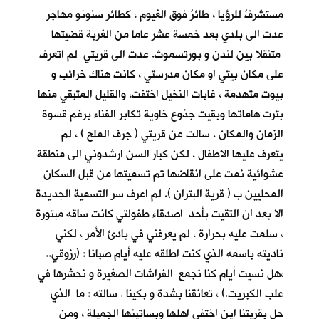
مستشرفٌ للرؤيا ، طائرٌ فوق الغيوم ، كطائر سنونو مهاجر
عدت الى بلدي بعد خمسة عشر عاما من الغربة قضيتها
متنقلا بين لندن و بورتسموث. عدت الى قريتي لم اتعرف
على مكان بيتي او مكان مدرستي ، كانت هناك خرائب و
بيوت متهدمة ، غابات النخيل اختفت، والقليل المتبقي منها
بترت هاماتها وبقيت جذوع خاوية تكابر الفناء برغم قسوة
الزمان والمكان . سالت عن قريتي ( جرف الملح ) ، لم
يتعرف عليها الاطفال . لكن كبار السن ارشدوني الى منطقة
عشوائية نمت على انقاضها تم تسميتها من قبل السكان
المحليين ب ( قرية البتران ). لم اعرف سر التسمية الجديدة
الا بعد ان التقيت بأحد اصدقاء طفولتي كانت ساقه مبتورة
، سلمت عليه بحرارة ، لم يعرفني في بادئ الأمر ، لكني
ناديته باسمه الذي كنت اطلقه عليه أيام صبانا : (رزوقي..
،هل نسيت أيام كنا نجمع الفراشات الصغيرة و نحشرها في
علب الكبريت.) ، تعانقنا بشدة و بكينا . سالته : ما الذي
حل بقريتنا اين اختفى اهلها وبساتينها الجميلة ، ومن