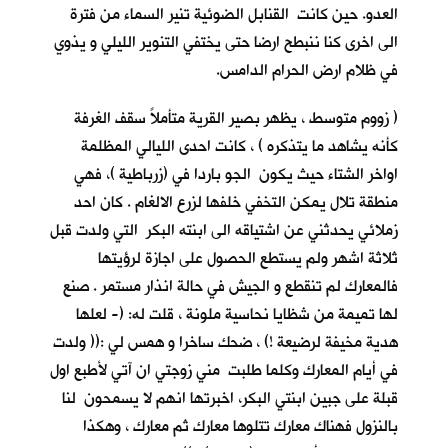
العدو. حين كانت القنابل الضوئية تنير السماء من فترة
الى اخرى كنا ننبطح ارضا حتى يختفي التنوير الليلي و يذوي
في ظلام ارض الحرام الدامس.
( زووم متوسط ، يظهر بصير القرية متأملاً سقف الغرفة
كأنه يشاهد ما يتذكره ) ، كانت احدى الليالي المظلمة
اواخر الشتاء حيث يكون الجو باردا في (زرباطية )، فهي
منطقة تلال يمكن التخفي خلفها لزرع الالغام . كان احد
زملائي يحدثني عن اشتياقه الى ابنته البكر التي ولدت قبل
ثلاثة اشهر ولم يستطع الحصول على اجازة لرؤيتها
فالمعارك لم تنقطع و الجيش في حالة انذار مستمر . صنع
لها تميمة من شظايا نحاسية ملونة ، قلت له: (- لعلها
هدية مخيفة لرضيعة !) ، ضحك ساخرا و همس لي :(( ولدت
في أيام المعارك وكلما طلبت مني زوجتي ان آتي لأطبع اول
قبلة على جبين ابنتي البكر، اخبرتها انهم لا يسمحون لنا
بالنزول فهناك معارك تتلوها معارك ثم معارك ، وهكذا