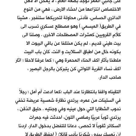
على جانبي الممر توجد بضعة الغام ، لا يمكن الا لأهل
الاختصاص انتزاعها من احشاء الارض ، فهي من النوع
الدائري الحساس. فأدنى محاولة لتحريكها ستنفجر . مشينا
في الطريق( الميسمي ) وهو مصطلح عسكري تسرب الى
كلأم القرويين كعشرات المصطلحات الاخرى . وصلنا الى
بيت طيني قديم ، لم يكن مختلفا عن باقي البيوت الا
بكونه خالٍ من اطباق الستلايت و النت. كان باب البيت
ملطخا بأثار اكف الحناء المحمرة وهي ؛ كما عرفنا لاحقا ؛ اثار
اكف نساء القرية اللواتي كن يتبركن بالرجل البصير ،
صاحب الدار.
التقيناه واقفا بانتظارنا عند الباب ؛كما ادعت أم أمل ؛ رجلاً
في الستينات من عمره، يرتدي نظارة شمسية عريضة تخفي
ندوب الشظايا التي حول عينيه وفي وجنتيه . حليق الذقن ،
يرتدي ثوباً عربيّاً رصاصي اللون، احدثت فيه جمرات
السكائر ثقوباً لا تٌحصى. دعانا للتفضل بدخول الدار. اردنا
ان نمسك بيده ، شكرنا بأدب قائلا: ( احفظ الطريق لا