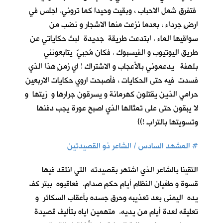
فتفرق شمل الاحباب ، وبقيت وحيدا كما تروني. اجلس في
ارضٍ جرداء ، بعدما نزعت منها الاشجار و نضب من
سواقيها الماء . ابتدعت طريقة جديدة لبث حكاياتي عن
طريق اليوتيوب و الفيسبوك . فكان مُحِبيّ يتابعونني
بلهفة يدعموني بالأعجاب و الاشتراك ! اي زمنٍ هذا الذي
فسدت فيه حتى الحكايات ، فأصبحت اروي حكايات الاربعين
حرامي الذين يقتلون كهرمانة و يسرقون جرارها و زيتها و
لا يبقون حتى على تمثالها الذي اصبح عورة يجب دفنها
وتسويتها بالتراب !))
#
المشهد السادس / الشاعر ذو القصيدتين
التقينا بالشاعر الذي اشتهر بقصيدته التي انتقد فيها
قسوة و طغيان النظام أيام حكم صدام. فعاقبوه ببتر كف
يده اليمنى بعد تعذيبه وحرق جسده بأعقاب السكائر و
تعليقه لعدة أيام من يديه. متهمين اياه بتأليف قصيدة