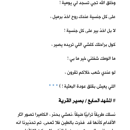
وخلق الله تجي تسجد لي يومية !
على كل جنسية عندك روح اخذ برميل ،
لا بل اخذ بير على كل جنسية !
كول براحتك كلشي اللي تريده يصير ،
ما الومك شفتني خير ما بي !
لو عندي شعب خلاكم تقرون ،
اللي يعيش بقلق عودة البعثية ! )
* * *
المشهد السابع / بصير القرية
#
نسلك طريقاً ترابيّاً ضيقاً ،نمشي بحذر ، الكاميرا تصور اثار
الأقدام كأنها قد فخرت بالطين فلا تُمحى. تم تحذيرنا انه