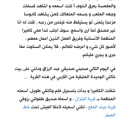
والمغمسة بعرق الخوف.) كنت اسمعه و اشاهد قسمات
وجهه المتعب و جسمه المتهالك كمن يشاهد كابوسا
مزعجا يتمنى لو يستيقظ منه فيتحرر من رعبه . قلت له انا
غير مصدق لما ارى واسمع. سوف اجلب غدا معي كاميرا
المنظمة الانسانية وفريق العمل الذين اعمل معهم ،
لأصور كل شيءٍ و اعرضه للعالم . فلا يمكن السكوت عمّا
جرى و يجري عليكم.
في اليوم التالي صحبني صديقي عبد الرزاق ودلني على بيت
خالتي الوحيدة المتبقية من اقاربي في هذه القرية …
شغلت الكاميرا و بدأت بتسجيل فلم وثائقي طويل. اسمته
المنظمة بـ
قرية البتران
. و اسماه صديق طفولتي رزوقي
قرية جرف الملح
. لكني اسميته لاحقا العيش تحت
خط
الصفر