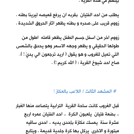
بيتهم في هذه القرية .
يطلب من احد الفتيان بقربه ان يرفع قميصه ليرينا بطنه .
زووم قريب على صدره و بطنه يظهر اثار الحروق الشديدة .
زووم اخر من اسفل جسم الطفل يظهر قامته اطول من
طولها الحقيقي و يظهر وجهه الاسمر وهو يحدق بالشمس
التي تميل للغروب و هو يقول ( اريد ترجعون الي يديّ ! ).
صاح احد شيوخ القرية : ( الله كريم !) .
# المشهد الثالث / اللاعب بالعكاز !
قبل الغروب كانت ساحة القرية الترابية يتصاعد منها الغبار
.. بضعة فتيان يلعبون الكرة .. احد الفتيان عمره اربع
عشرة سنة يمسك عكازة بإحدى يديه .. احدى ساقيه
مبتورة و الاخرى يركل بها كرة جلدية قديمة ، ويتابع