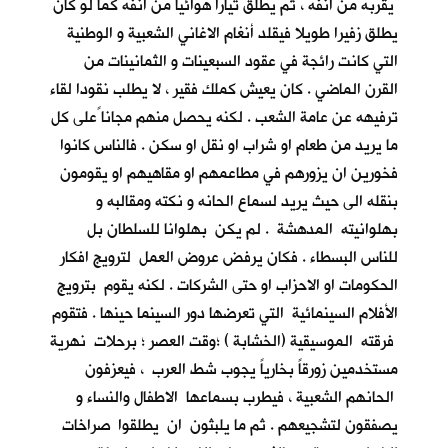
يقربه من انفه ، ثم يطلق تيارا هوائيا من انفه كما لو كان
يطلق زفيرا طويلا فيقلد أنغام الاغاني الشعبية و الوطنية
التي كانت رائجة في عقود السبعينات و الثمانينات من
القرن الماضي . كان يعيش كملك فقير ، لا يطلب نقودا لقاء
ترفيهه عن عامة الشعب . لكنه يحصل منهم مجانا ًعلى كل
ما يريد من طعام او شراب او نقل او سكن . فالناس كانوا
فخورين ان يزورهم في مطاعمهم او مقاهيهم او يقومون
بنقله الى حيث يريد لسماع الحانه و نكته ومقالبه و
بهلوانيته المدهشة . لم يكن بهلوانا للسلطان بل
للناس البسطاء . فكان يرفض عروض العمل لترويج افكار
الحكومات او الاحزاب او حتى الشركات . لكنه يقوم بترويج
الأفلام السينمائية التي تعرضها دور السينما حينها . فتقوم
فرقته الموسيقية (الخشابة ) ؛وقت العصر ؛ برحلات نهرية
مستخدمين زورقاً بخارياً يجوب شط العرب ، فيعزفون
الحانهم الشعبية ، فيطرب بسماعها الاطفال والنساء و
يصفقون لتشجيعهم . ثم ما يلبثون ان يطلقوا صراخات