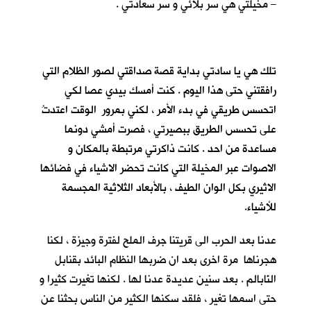
– مخيلتي هي سر بلائي و سر سعادتي .
تلك هي يا سادتي بداية قصة صداقتي لصور الظلام التي
رافقتني حتى هذا اليوم . كنت أمسك بيدي عصا لكي
اتحسس طريقي في بدء الأمر ، لكني بمرور الوقت اعتدتُ
على تحسس الطريق ببصيرتي ، فصرت أمشي دونما
مساعدة من احد . كانت ذاكرتي مرتبطة بالمكان و
الاصوات عبر المخيلة التي كانت تحضر الاشياء في فضائها
الاثيري بكل الوان الطيف ، بالأبعاد الثلاثية المجسمة
للأشياء.
عدنا بعد الحرب الى قريتنا جرف الملح لفترة وجيزة ، لكنا
هجرناها مرة اخرى بعد ان ضربها النظام البائد بقنابل
النّابالم . بعد سنين عديدة عدنا لها . لكنها تغيرت كثيرا و
حتى اسمها تغير ، فلقد سكنها الكثير من الناس بحثنا عن