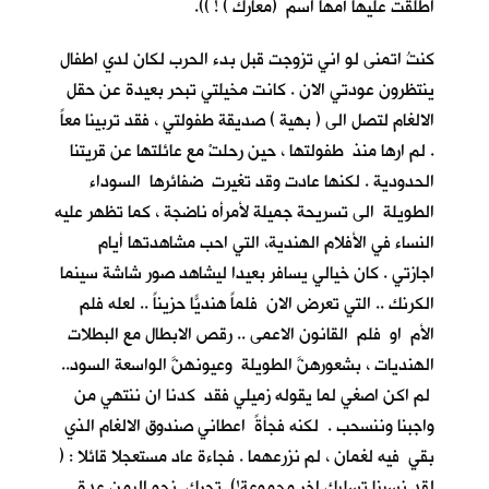
اطلقت عليها أمها اسم (معارك ) ! )).
كنتُ اتمنى لو اني تزوجت قبل بدء الحرب لكان لدي اطفال
ينتظرون عودتي الان . كانت مخيلتي تبحر بعيدة عن حقل
الالغام لتصل الى ( بهية ) صديقة طفولتي ، فقد تربينا معاً
. لم ارها منذ طفولتها ، حين رحلتْ مع عائلتها عن قريتنا
الحدودية . لكنها عادت وقد تغيرت ضفائرها السوداء
الطويلة الى تسريحة جميلة لأمرأه ناضجة ، كما تظهر عليه
النساء في الأفلام الهندية، التي احب مشاهدتها أيام
اجازتي . كان خيالي يسافر بعيدا ليشاهد صور شاشة سينما
الكرنك .. التي تعرض الان فلماً هنديّاً حزيناً .. لعله فلم
الأم او فلم القانون الاعمى .. رقص الابطال مع البطلات
الهنديات ، بشعورهنَّ الطويلة وعيونهنَّ الواسعة السود..
لم اكن اصغي لما يقوله زميلي فقد كدنا ان ننتهي من
واجبنا وننسحب . لكنه فجأةً اعطاني صندوق الالغام الذي
بقي فيه لغمان ، لم نزرعهما . فجاءة عاد مستعجلا قائلا : (
لقد نسينا تسليك اخر مجموعة!) تحرك نحو اليمن عدة