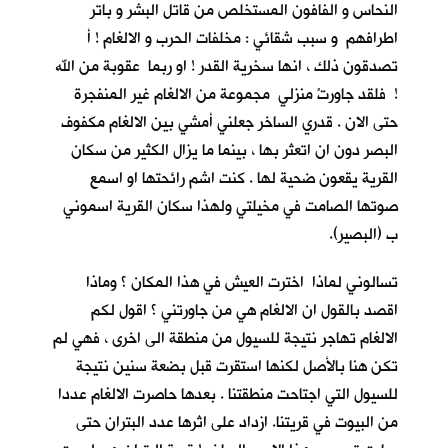
النحاس و الفافون المستخلص من قاتل البشر و باتر
اطرافهم و سبب شقائي : مخلفات الحرب و الالغام ! أ
تصدقون ذلك ، انها سخرية القدر ! او ربما عقوبة من الله
! فلقد جاورتْ منزلي مجموعة من الالغام غير المنفجرة
حتى الان . قدري الساخر جعلني أمشي بين الالغام مكفوف
البصر دون ان اتعثر بها ، بينما ما يزال الكثير من سكان
القرية يقعون ضحية لها . كنت اشم رائحتها او اسمع
صوتها الصامت في مخيلتي ولهذا سكان القرية اسموني
ب (البصير).
تسالوني لماذا اخترت العيش في هذا المكان ؟ وماذا
اقصد بالقول ان الالغام هي من جاورتني ؟ اقول لكم
الالغام تهاجر نتيجة للسيول من منطقة الى اخرى ، فهي لم
تكن هنا بالأصل لكنها استقرت قبل بضعة سنين نتيجة
للسيول التي اجتاحت منطقتنا . بعدها حاصرت الالغام عددا
من البيوت في قريتنا. ازداد على اثرها عدد البتران حتى