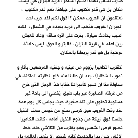
صارت تسمى بهذا الاسم الساخر ! قرية البتران هي ليست
مكان بل هي قدر مكتوب على جباهنا. نعم قدر مكتوب ،
تعتقدون ان الهروب ممكن ؟ اقول لكم لقد جرب احد
الجيران الهروب فذهب الى قرية بعيدة في الشمال ، لكنه
اصيب بحادث سيارة ، بترت على اثره ساقه وعاد للعيش
بين اهله في قرية البتران ، فالبتر و العوق ليس حادثة
عرضية بل هو قدر يربطنا بالمكان.
(تقترب الكاميرا بزووم من عينيه و جفنيه المرصعين بأثار و
ندوب الشظايا) . بعد ان طلبنا منه خلع نظارته الداكنة. في
محاولة منا ان تسبر كأميراتنا خفايا هذا الرجل الذي خرج
من غرفته الصغيرة عبر باب ضيق يُفضي الى باحة غير
مستوية تحتوي على تلة صغيرة. حيث يجلس كل يوم عدة
عند وقت الغروب فوق كرسي صنع من خوص سعف النخيل.
جلسنا فوق اريكة من جذوع النخيل أمامه ، كانت الكاميرا
تصور قرص الشمس وهو يقترب من التلاشي خلف خط
الافق ، حين بدا بالحديث كانه شخص لا ينمتي لعالمه بل