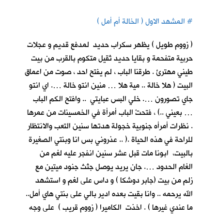
#
المشهد الاول ( الخالة أم أمل )
( زووم طويل ) يظهر سكراب حديد لمدفع قديم و عجلات
حربية متفحمة و بقايا حديد ثقيل متكوم بالقرب من بيت
طيني مهترئ . طرقنا الباب ، لم يفتح احد ، صوت من اعماق
البيت ( هلا خالة .. مية هلا … منين انتو خالة …. اي انتو
جاي تصورون …. خلي البس عبايتي .. وافتح الكم الباب
… بعيني ..) ، فتحتْ الباب أمرأة في الخمسينات من عمرها
. نظرات أمرأه جنوبية خجولة هدتها سنين التعب والانتظار
للراحة في هذه الحياة .( .. عذروني بس انا وبنتي الصغيرة
بالبيت، ابونا مات قبل عشر سنين انفجر عليه لغم من
الغام الحدود …. جان يريد يوصل جثث جنود ميتين مع
زلم من بيت (جابر دوشكا ) و داس على لغم و استشهد
الله يرحمه .. وانا بقيت بعده ادير بالي على بنتي هاي أمل..
ما عندي غيرها ) . اخذت الكاميرا ( زووم قريب ) على وجه