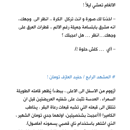
الالغام تمشي ليلاً !
– اخذنا لك صورة و انت تركل الكرة .. انظر الى وجهك..
انه مشرق بابتسامة جميلة رغم الالم .. قطرات العرق على
وجهك…انظر … هل اعجبتك ؟
– (اي … كلش حلوة !).
#
المشهد الرابع / حفيد العازف تومان !
(زووم من الاسفل الى الاعلى ، ببطء) يُظهر قامته الطويلة
السمراء . العدسة تثبت على شفتيه العريضتين قبل ان
تنتقل الى قبعته التي تشبه قبعات رعاة البقر . يخاطب
الكاميرا ((أعجبتُ بشخصيتين، اولهما جدي تومان الشهير ،
الذي اشتهر باستخدام ناي قصبي يسمونه (ماصول).