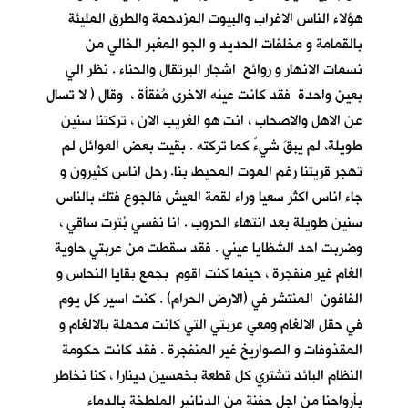
هؤلاء الناس الاغراب والبيوت المزدحمة والطرق المليئة
بالقمامة و مخلفات الحديد و الجو المغبر الخالي من
نسمات الانهار و روائح اشجار البرتقال والحناء . نظر الي
بعين واحدة فقد كانت عينه الاخرى مُفقأة ، وقال ( لا تسال
عن الاهل والاصحاب ، انت هو الغريب الان ، تركتنا سنين
طويلة، لم يبقَ شيءٌ كما تركته . بقيت بعض العوائل لم
تهجر قريتنا رغم الموت المحيط بنا. رحل اناس كثيرون و
جاء اناس اكثر سعيا وراء لقمة العيش فالجوع فتك بالناس
سنين طويلة بعد انتهاء الحروب . انا نفسي بُترت ساقي ،
وضربت احد الشظايا عيني . فقد سقطت من عربتي حاوية
الغام غير منفجرة ، حينما كنت اقوم بجمع بقايا النحاس و
الفافون المنتشر في (الارض الحرام) . كنت اسير كل يوم
في حقل الالغام ومعي عربتي التي كانت محملة بالالغام و
المقذوفات و الصواريخ غير المنفجرة . فقد كانت حكومة
النظام البائد تشتري كل قطعة بخمسين دينارا ، كنا نخاطر
بأرواحنا من اجل حفنة من الدنانير الملطخة بالدماء