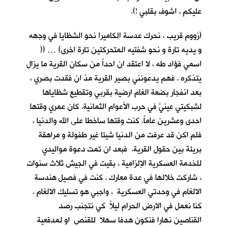
عليكم ، اشوف بقلبي !).
(زووم قريب ، نحرك عدسة الكاميرا نحو الشظايا في وجهه
و يديه تارة و نحو شفتيه المتحركتين تارة اخرى) … ((
اسمي فؤاد طه ، لا اعتقد ان احداً من سكان القرية ما يزال
يتذكره . فهم يدعونني بصير القرية مذ ان فقدت بصري ،
بعد انفجار بضعة الغام ارضية بقربي وتقطيع شظاياها
لشبكيتي عينيَّ في حرب الأعوام الثمانية. كان عمري وقتها
احدى وعشرين عاماً. كنت وقتها ساخطا على الله والدنيا ،
فلم اكن قد عرفت من الدنيا شيئا غير طفولة و مراهقة
بريئة بين حقول القرية. فبعد ان تمت دعوة مواليدي
للخدمة العسكرية الإلزامية ، بقيت في الجيش ثلاث سنوات
، شاركت خلالها في عدة معارك . كنت في فصيل هندسة
الالغام في وحدتي العسكرية ، واجبي هو تسليك الالغام .
كنا نعمل في الارض الحرام ليلاً كي نتجنب رصد
القناصين نهارا فنكون هدفا سهلا للقنص او لمدفعية