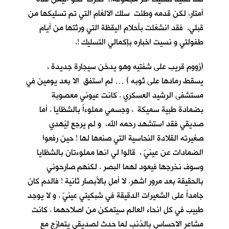
أمتار، لكن قدمه وطئت سلك الالغام التي تم تسليكها من
قبلي. فقد انشغلت بأحلام اليقظة التي ورثتها من أيام
طفولتي و نسيت اخباره بإكمالي التسليك !.
(زووم قريب على شفتيه وهو يدخن سيجارة جديدة ،
يسقط رمادها على ثوبه ) … لم استفق الا بعد يومين في
مستشفى الرشيد العسكري . كانت عيوني معصوبة
بضمادة طبية سميكة ، وجسمي مملوءاً بالشظايا . أما
صديقي فقد استشهد رحمه الله، و لم يرجع لِيُهدي
صغيرته القلادة النحاسية التي صنعها لها ! حين رفعوا
الضمادات عن عينيّ ، قالوا لي انها مملوءتان بالشظايا
وسوف نخرجها فيعود لهما البصر . لكنهم صارحوني
بالحقيقة بعد مرور اشهر. لا أمل بالأبصار ثانية ! فالدم كان
جامداً على الشعيرات الدقيقة في شبكيتي عينيّ . و لا يوجد
طبيب في كل انحاء العالم سيتمكن من اصلاحهما . كانت
مشاعر الاحساس بالذنب لما حدث لصديقي يتمازج مع