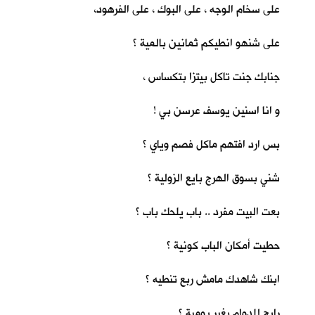
على سخام الوجه ، على البوك ، على الفرهود،
على شنهو انطيكم ثمانين بالمية ؟
جنابك جنت تاكل بيتزا بتكساس ،
و انا اسنين يوسف عرسن بي !
بس ارد افتهم ماكل فصم وياي ؟
شني بسوق الهرج بايع الزولية ؟
بعت البيت مفرد .. باب يلحك باب ؟
حطيت أمكان الباب كونية ؟
ابنك شاهدك مامش ربع تنطيه ؟
رايح للدوام بغير يومية ؟