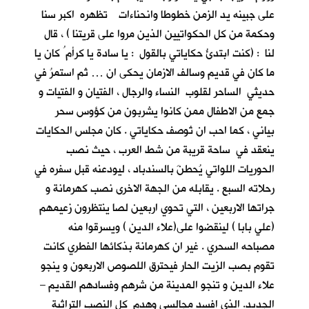
على جبينه يد الزمن خطوطا وانحناءات تظهره اكبر سنا
وحكمة من كل الحكواتيين الذين مروا على قريتنا ) ، قال
لنا : (كنت ابتدئُ حكاياتي بالقول : يا سادة يا كرأم ُ كان يا
ما كان في قديم وسالف الازمان يحكى ان … ثم استمرُ في
حديثي الساحر لقلوب النساء والرجال ، الفتيان و الفتيات و
جمع من الاطفال ممن كانوا يشربون من كؤوس سحر
بياني ، كما احب ان تُوصف حكاياتي . كان مجلس الحكايات
ينعقد في ساحة قريبة من شط العرب ، حيث نصب
الحوريات اللواتي يُحطنَ بالسندباد ، ليودعنه قبل سفره في
رحلاته السبع . يقابله من الجهة الاخرى نصب كهرمانة و
جراتها الاربعين ، التي تحوي اربعين لصا ينتظرون زعيمهم
(علي بابا ) لينقضوا على(علاء الدين ) ويسرقوا منه
مصباحه السحري . غير ان كهرمانة بذكائها الفطري كانت
تقوم بصب الزيت الحار فيحترق اللصوص الاربعون و ينجو
علاء الدين و تنجو المدينة من شرهم وفسادهم القديم –
الجديد. الذي افسد مجالسي وهدم كل النصب التراثية