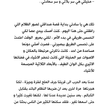
– مخيلتي هي سر بلائي و سر سعادتي .
تلك هي يا سادتي بداية قصة صداقتي لصور الظلام التي
رافقتني حتى هذا اليوم . كنت أمسك بيدي عصا لكي
اتحسس طريقي في بدء الأمر ، لكني بمرور الوقت اعتدتُ
على تحسس الطريق ببصيرتي ، فصرت أمشي دونما
مساعدة من احد . كانت ذاكرتي مرتبطة بالمكان و
الاصوات عبر المخيلة التي كانت تحضر الاشياء في فضائها
الاثيري بكل الوان الطيف ، بالأبعاد الثلاثية المجسمة
للأشياء.
عدنا بعد الحرب الى قريتنا جرف الملح لفترة وجيزة ، لكنا
هجرناها مرة اخرى بعد ان ضربها النظام البائد بقنابل
النّابالم . بعد سنين عديدة عدنا لها . لكنها تغيرت كثيرا و
حتى اسمها تغير ، فلقد سكنها الكثير من الناس بحثنا عن