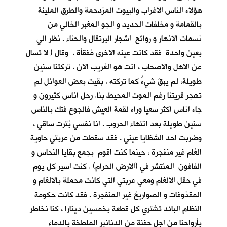
هؤلاء الناس الاغراب والبيوت المزدحمة والطرق المليئة
بالقمامة و مخلفات الحديد و الجو المغبر الخالي من
نسمات الانهار و روائح اشجار البرتقال والحناء . نظر الي
بعين واحدة فقد كانت عينه الاخرى مُفقأة ، وقال ( لا تسال
عن الاهل والاصحاب ، انت هو الغريب الان ، تركتنا سنين
طويلة، لم يبقَ شيءٌ كما تركته . بقيت بعض العوائل لم
تهجر قريتنا رغم الموت المحيط بنا. رحل اناس كثيرون و
جاء اناس اكثر سعيا وراء لقمة العيش فالجوع فتك بالناس
سنين طويلة بعد انتهاء الحروب . انا نفسي بُترت ساقي ،
وضربت احد الشظايا عيني . فقد سقطت من عربتي حاوية
الغام غير منفجرة ، حينما كنت اقوم بجمع بقايا النحاس و
الفافون المنتشر في (الارض الحرام) . كنت اسير كل يوم
في حقل الالغام ومعي عربتي التي كانت محملة بالالغام و
المقذوفات و الصواريخ غير المنفجرة . فقد كانت حكومة
النظام البائد تشتري كل قطعة بخمسين دينارا ، كنا نخاطر
بأرواحنا من اجل حفنة من الدنانير الملطخة بالدماء