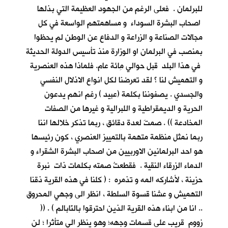
للبرلمان . فعلى الرغم من الجهود العظيمة التي بذلها
اصحاب البشرة السوداء و مساهمتهم الواسعة في كل
مجالات الصناعة و الزراعة و الدفاع عن الوطن لم يحظوا
بمنصب في البرلمان او الوزارة منذ تأسيس الدولة الحديثة
في هذا البلد قبل حوالي مِائة عام. فلماذا هذه العنصرية
و التهميش لنا ؟ لقد تعرضنا لكل انواع الاذلال النفسي
والجسدي . يصفوننا بكلمة (عبيد ) رغم انهم يدعون
الحرية و الديمقراطية و اللبرالية و غيرها من الصفات
المخادعة )) . صمتَ لعدة دقائق ، ربما تذكر خلالها اننا
ربما نمثل منظمة متهمة بالتمييز العنصري ، كون رئيسها
هو احد البرلمانين الاوربيين من اصحاب البشرة الشقراء و
الدماء الزرقاء النقية . فقطعتُ صمته بكلمات ذات نبرة
حزينة ، لأشاركه المه و تذمره : ( كلنا في هذه القرية ذقنا
التهميش و عشنا قسوة السلطة ، انظر الى وجهي المحروق
.. انا من ابناء هذه القرية الذين احترقوا بالنّابالم ) . ((
زووم قريب على قسمات وجهه؛ وهو ينظر الي متأثرا ؛ لن