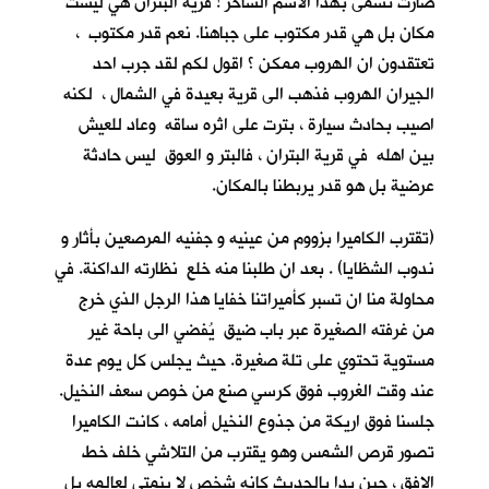
صارت تسمى بهذا الاسم الساخر ! قرية البتران هي ليست
مكان بل هي قدر مكتوب على جباهنا. نعم قدر مكتوب ،
تعتقدون ان الهروب ممكن ؟ اقول لكم لقد جرب احد
الجيران الهروب فذهب الى قرية بعيدة في الشمال ، لكنه
اصيب بحادث سيارة ، بترت على اثره ساقه وعاد للعيش
بين اهله في قرية البتران ، فالبتر و العوق ليس حادثة
عرضية بل هو قدر يربطنا بالمكان.
(تقترب الكاميرا بزووم من عينيه و جفنيه المرصعين بأثار و
ندوب الشظايا) . بعد ان طلبنا منه خلع نظارته الداكنة. في
محاولة منا ان تسبر كأميراتنا خفايا هذا الرجل الذي خرج
من غرفته الصغيرة عبر باب ضيق يُفضي الى باحة غير
مستوية تحتوي على تلة صغيرة. حيث يجلس كل يوم عدة
عند وقت الغروب فوق كرسي صنع من خوص سعف النخيل.
جلسنا فوق اريكة من جذوع النخيل أمامه ، كانت الكاميرا
تصور قرص الشمس وهو يقترب من التلاشي خلف خط
الافق ، حين بدا بالحديث كانه شخص لا ينمتي لعالمه بل