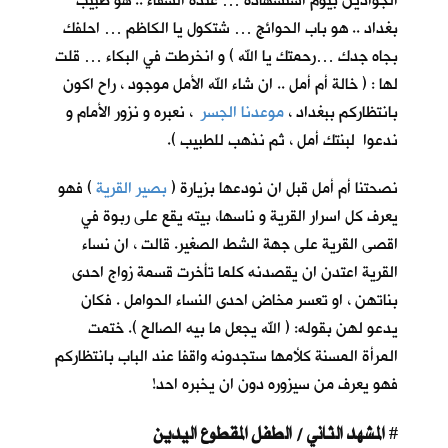
الجوادين بيوم استشهاده … عنده الشفاء .. هو طبيب
بغداد .. هو باب الحوائج … شتكول يا الكاظم … احلفك
بجاه جدك …رحمتك يا الله ) و انخرطت في البكاء … قلت
لها : ( خالة أم أمل .. ان شاء الله الأمل موجود ، راح اكون
بانتظاركم ببغداد ،
موعدنا الجسر
، نعبره و نزور الأمام و
ندعوا لبنتك أمل ، ثم نذهب للطبيب ).
نصحتنا أم أمل قبل ان نودعها بزيارة (
بصير القرية
) فهو
يعرف كل اسرار القرية و ناسها، بيته يقع على ربوة في
اقصى القرية على جهة الشط الصغير. قالت ، ان نساء
القرية اعتدن ان يقصدنه كلما تأخرت قسمة زواج احدى
بناتهن ، او تعسر مخاض احدى النساء الحوامل . فكان
يدعو لهن بقوله: ( الله يجعل ما بيه الصالح ). ختمت
المرأة المسنة كلأمها ستجدونه واقفا عند الباب بانتظاركم
فهو يعرف من سيزوره دون ان يخبره احد!
المشهد الثاني / الطفل المقطوع اليدين
#