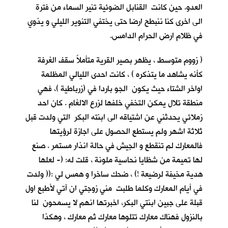
العدو. حين كانت القنابل الضوئية تنير السماء من فترة
الى اخرى كنا ننبطح ارضا حتى يختفي التنوير الليلي و يذوي
في ظلام ارض الحرام الدامس.
( زووم متوسط ، يظهر بصير القرية متأملاً سقف الغرفة
كأنه يشاهد ما يتذكره ) ، كانت احدى الليالي المظلمة
اواخر الشتاء حيث يكون الجو باردا في (زرباطية )، فهي
منطقة تلال يمكن التخفي خلفها لزرع الالغام . كان احد
زملائي يحدثني عن اشتياقه الى ابنته البكر التي ولدت قبل
ثلاثة اشهر ولم يستطع الحصول على اجازة لرؤيتها
فالمعارك لم تنقطع و الجيش في حالة انذار مستمر . صنع
لها تميمة من شظايا نحاسية ملونة ، قلت له: (- لعلها
هدية مخيفة لرضيعة !) ، ضحك ساخرا و همس لي :(( ولدت
في أيام المعارك وكلما طلبت مني زوجتي ان آتي لأطبع اول
قبلة على جبين ابنتي البكر، اخبرتها انهم لا يسمحون لنا
بالنزول فهناك معارك تتلوها معارك ثم معارك ، وهكذا