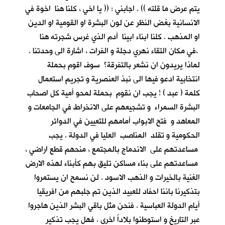
يتم عرض ما قلته )) . اجابني : (( يا اخي ، كلنا هنا اخوة في
الانسانية بغض النظر عن لون البشرة او القومية او الدين
او المذهب . كلنا ابناء ابينا آدم الذي غرس شجرته هنا
،في مكان التقاء نهري دجلة و الفرات ، اشارة الى وحدتنا .
لماذا يريدون ان نشعر بالتفرقة؟ سوف اقوم بحملة
انتخابية ادعو فيها الى نبذ العنصرية و تجريم استعمال
كلمة ( عبد ) ! يجب ان نقوم بحملة لمحو أمية كل اصحاب
البشرة السمراء و تشجيعهم على الانخراط في الجامعات و
المعاهد و فتح الابواب أمامهم للتعيين في الدوائر
الحكومية و تقلد المناصب العليا في الدولة . يجب
مساعدتهم على الاندماج بالمجتمع ، منحهم قطع اراضي ،
مساعدتهم على بناء مساكن تليق بهم كأبناء لهذه الارض
الغنية بالخيرات و الذهب الاسود . لن نسمح ان يستمروا
بتذكيرنا باننا احفاد للعبيد الذين تم جلبهم من افريقيا
أيام الدولة العباسية . فنحن مثل باقي البشر الذين هاجروا
عبر التاريخ و استوطنوا بلاداً اخرى . فهل يجب تذكير