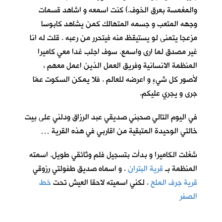
والمغمسة بعرق الخوف.) كنت اسمعه و اشاهد قسمات
وجهه المتعب و جسمه المتهالك كمن يشاهد كابوسا
مزعجا يتمنى لو يستيقظ منه فيتحرر من رعبه . قلت له انا
غير مصدق لما ارى واسمع. سوف اجلب غدا معي كاميرا
المنظمة الانسانية وفريق العمل الذين اعمل معهم ،
لأصور كل شيءٍ و اعرضه للعالم . فلا يمكن السكوت عمّا
جرى و يجري عليكم.
في اليوم التالي صحبني صديقي عبد الرزاق ودلني على بيت
خالتي الوحيدة المتبقية من اقاربي في هذه القرية …
شغلت الكاميرا و بدأت بتسجيل فلم وثائقي طويل. اسمته
المنظمة بـ
قرية البتران
. و اسماه صديق طفولتي رزوقي
قرية جرف الملح
. لكني اسميته لاحقا العيش تحت
خط
الصفر