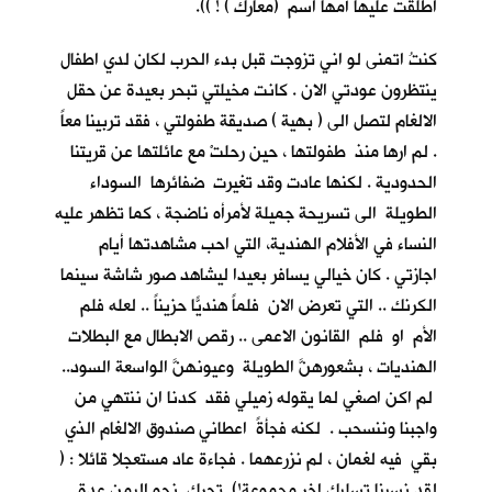
اطلقت عليها أمها اسم (معارك ) ! )).
كنتُ اتمنى لو اني تزوجت قبل بدء الحرب لكان لدي اطفال
ينتظرون عودتي الان . كانت مخيلتي تبحر بعيدة عن حقل
الالغام لتصل الى ( بهية ) صديقة طفولتي ، فقد تربينا معاً
. لم ارها منذ طفولتها ، حين رحلتْ مع عائلتها عن قريتنا
الحدودية . لكنها عادت وقد تغيرت ضفائرها السوداء
الطويلة الى تسريحة جميلة لأمرأه ناضجة ، كما تظهر عليه
النساء في الأفلام الهندية، التي احب مشاهدتها أيام
اجازتي . كان خيالي يسافر بعيدا ليشاهد صور شاشة سينما
الكرنك .. التي تعرض الان فلماً هنديّاً حزيناً .. لعله فلم
الأم او فلم القانون الاعمى .. رقص الابطال مع البطلات
الهنديات ، بشعورهنَّ الطويلة وعيونهنَّ الواسعة السود..
لم اكن اصغي لما يقوله زميلي فقد كدنا ان ننتهي من
واجبنا وننسحب . لكنه فجأةً اعطاني صندوق الالغام الذي
بقي فيه لغمان ، لم نزرعهما . فجاءة عاد مستعجلا قائلا : (
لقد نسينا تسليك اخر مجموعة!) تحرك نحو اليمن عدة