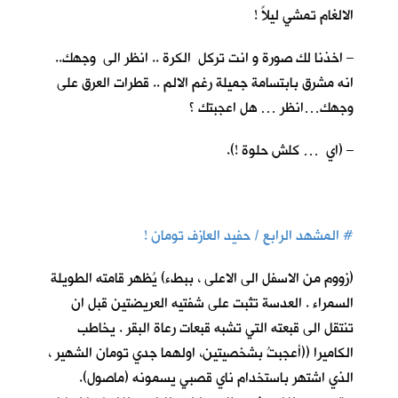
الالغام تمشي ليلاً !
– اخذنا لك صورة و انت تركل الكرة .. انظر الى وجهك..
انه مشرق بابتسامة جميلة رغم الالم .. قطرات العرق على
وجهك…انظر … هل اعجبتك ؟
– (اي … كلش حلوة !).
#
المشهد الرابع / حفيد العازف تومان !
(زووم من الاسفل الى الاعلى ، ببطء) يُظهر قامته الطويلة
السمراء . العدسة تثبت على شفتيه العريضتين قبل ان
تنتقل الى قبعته التي تشبه قبعات رعاة البقر . يخاطب
الكاميرا ((أعجبتُ بشخصيتين، اولهما جدي تومان الشهير ،
الذي اشتهر باستخدام ناي قصبي يسمونه (ماصول).