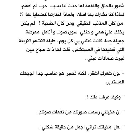
شعور بالحنق والنقمة لما حدث لنا بسبب حرب لم افهم،
لماذا كنا نشارك بها اصلا، ولماذا اختارتنا كضحايا لها ؟!
من كان المذنب الحقيقي ومن كان الضحية ؟ لم يكن
يخفف عليّ همي و حنقي سوى صوت و أنامل ممرضة
جميلة جدا، كانت تعتني بي كل يوم ، طيلة الاشهر الاربعة
التي قضيتها في المستشفى. قلت لها ذات صباح حين
غيرت ضمادات عيني .
– لون شعركِ اشقر ، لكنه قصير. هو مناسب جدا لوجهك
المستدير.
– وكيف عرفت ذلك ؟
– ان مخيلتي رسمت صورتك من نغمات صوتكِ .
– لعل مخيلتك تراني اجمل من حقيقة شكلي .