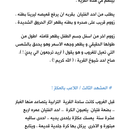
بيتهم في هذه القرية .
يطلب من احد الفتيان بقربه ان يرفع قميصه ليرينا بطنه .
زووم قريب على صدره و بطنه يظهر اثار الحروق الشديدة .
زووم اخر من اسفل جسم الطفل يظهر قامته اطول من
طولها الحقيقي و يظهر وجهه الاسمر وهو يحدق بالشمس
التي تميل للغروب و هو يقول ( اريد ترجعون الي يديّ ! ).
صاح احد شيوخ القرية : ( الله كريم !) .
# المشهد الثالث / اللاعب بالعكاز !
قبل الغروب كانت ساحة القرية الترابية يتصاعد منها الغبار
.. بضعة فتيان يلعبون الكرة .. احد الفتيان عمره اربع
عشرة سنة يمسك عكازة بإحدى يديه .. احدى ساقيه
مبتورة و الاخرى يركل بها كرة جلدية قديمة ، ويتابع