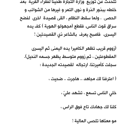
تتحدث عن توزيع وزارة التجارة طحيناً لفقراء القرية بعد
خلطه ببذور الذرة و نوى التمر و غيرها من الشوائب و
الحصى . ولما سقط النظام ، القى قصيدة اخرى لفضح
سراق قوت الناس. فقطع (مجهولو الهوية ) كف يده
اليسرى. فاصبح يعرف بالشاعر ذي القصيدتين !
(زووم قريب تظهر الكاميرا يده اليمنى ثم اليسرى
المقطوعتين ، ثم زووم متوسط يظهر جسمه النحيل).
سجلت كأميرتنا، ارتجاله لقصيدته الجديدة :
( اعترفنا لك مجاهد .. هاجرت .. ضحيت ،
خلي الناس تسمع ، تشهد عليّ ،
كلنا لك جهادك تاج فوق الراس ،
مو معناها تلحس المالية !