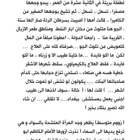
لطفلة بريئة في الثانية عشرة من العمر ، يبدو وجهها
مصفرا ، تسعل .. تسعل .. ثم تشيح بوجهها الصغير عن
الكاميرا .. قالت أمها ( اصيبت بسرطان الرئة صار الها سنة
. الجو هنا متلوث من دخان ابار النفط ومناطق طمر الازبال
، القريبة منا .. راجعنا الدولة .. اعطونا مبلغاً من المال
كتعويض عن تلوث الجو …صرفناه كله على العلاج …
لكن ما اكو فايدة …ما خلينا طبيب الا و زرناه .. ما اكو
فايدة .. فقط العلاج بالكيمياوي.. سقط شعرها الاشقر
خطية هسه هي صلعاء .. تستحي تنزع حجابها حتى كدأم
صاحباتها البنات …. يكولون لو تشفى لو تموت خلال
اشهر … ) قلت لها : ( خالة ..سوف اخذها الى طبيب
اجنبي يعمل بمستشفى ببغداد…. لا تقلقي … ان شاء
الله تصير بنتكِ بخير )
( زووم متوسط) يظهر وجه المرأة المتشحة بالسواد و هي
ترفع يديها الى السماء ( نذرت ازورها الأمام الكاظم ابو