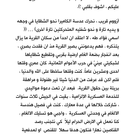
عليكم ، اشوف بقلبي !).
(زووم قريب ، نحرك عدسة الكاميرا نحو الشظايا في وجهه
و يديه تارة و نحو شفتيه المتحركتين تارة اخرى) … ((
اسمي فؤاد طه ، لا اعتقد ان احداً من سكان القرية ما يزال
يتذكره . فهم يدعونني بصير القرية مذ ان فقدت بصري ،
بعد انفجار بضعة الغام ارضية بقربي وتقطيع شظاياها
لشبكيتي عينيَّ في حرب الأعوام الثمانية. كان عمري وقتها
احدى وعشرين عاماً. كنت وقتها ساخطا على الله والدنيا ،
فلم اكن قد عرفت من الدنيا شيئا غير طفولة و مراهقة
بريئة بين حقول القرية. فبعد ان تمت دعوة مواليدي
للخدمة العسكرية الإلزامية ، بقيت في الجيش ثلاث سنوات
، شاركت خلالها في عدة معارك . كنت في فصيل هندسة
الالغام في وحدتي العسكرية ، واجبي هو تسليك الالغام .
كنا نعمل في الارض الحرام ليلاً كي نتجنب رصد
القناصين نهارا فنكون هدفا سهلا للقنص او لمدفعية