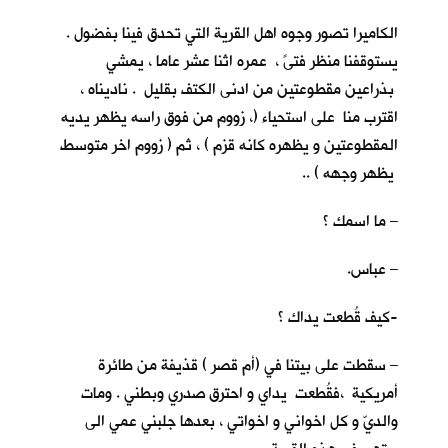
الكاميرا تصور وجوه اهل القرية التي تحدق فينا بفضول .
يستوقفنا منظر فتىً ، عمره اثنا عشر عاما ، يمشي
بذراعين مقطوعتين من ادنى الكتف بقليل . ناديناه ،
اقترب منا على استحياء (، زووم من فوق راسه يظهر يديه
المقطوعتين و يظهره كانه قزم ) ، ثم ( زووم اخر متوسط
يظهر وجهه ) ..
– ما اسمك ؟
– عباس.
-كيف قُطعت يداك ؟
– سقطت على بيتنا في (أم قصر ) قذيفة من طائرة
أمريكية ،فقُطعت يداي و احترق صدري وبطني . ومات
والديّ و كل اخواني و اخواتي ، بعدها جلبني عمي الى