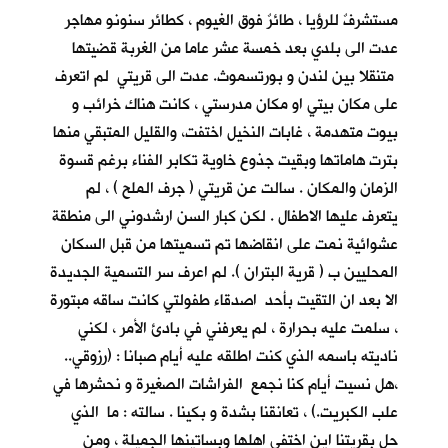
مستشرفٌ للرؤيا ، طائرٌ فوق الغيوم ، كطائر سنونو مهاجر
عدت الى بلدي بعد خمسة عشر عاما من الغربة قضيتها
متنقلا بين لندن و بورتسموث. عدت الى قريتي لم اتعرف
على مكان بيتي او مكان مدرستي ، كانت هناك خرائب و
بيوت متهدمة ، غابات النخيل اختفت، والقليل المتبقي منها
بترت هاماتها وبقيت جذوع خاوية تكابر الفناء برغم قسوة
الزمان والمكان . سالت عن قريتي ( جرف الملح ) ، لم
يتعرف عليها الاطفال . لكن كبار السن ارشدوني الى منطقة
عشوائية نمت على انقاضها تم تسميتها من قبل السكان
المحليين ب ( قرية البتران ). لم اعرف سر التسمية الجديدة
الا بعد ان التقيت بأحد اصدقاء طفولتي كانت ساقه مبتورة
، سلمت عليه بحرارة ، لم يعرفني في بادئ الأمر ، لكني
ناديته باسمه الذي كنت اطلقه عليه أيام صبانا : (رزوقي..
،هل نسيت أيام كنا نجمع الفراشات الصغيرة و نحشرها في
علب الكبريت.) ، تعانقنا بشدة و بكينا . سالته : ما الذي
حل بقريتنا اين اختفى اهلها وبساتينها الجميلة ، ومن