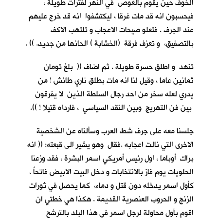
الخوف حين يقوم بالغوص في النهر لفترات طويلة ،
فيحسبون انه قد مات غرقا ، ليكتشفوا انه قد خرج عليهم
عند الجرف . فتعلو صيحات الاعجاب و تلتهب الاكف
بالتصفيق، و تعزف فرقة (الخشابة ) الحانها من جديد. )) .
تنهد و اطلق حسرة طويلة . ثم اضاف (( بلغ تومان
ثمانين عاما ، وقيل لنا انه مات بطلق ناري طائش ! من
يدري لعله سخر من احد رجال السلطة الذين لا يفرقون
بين فن التهريج وبين النقد السياسي ، فارداه قتيلا ! )).
جلسنا معه على جرف شط العرب وسألناه عن الشخصية
الاخرى التي نالت اعجابه .فقال وهو يشير الى قبعته: (( انه
براك أوباما ، اول رئيس أمريكي اسمر البشرة ، فقد وزعنا
الحلويات يوم فاز بالانتخابات و دخل البيت الابيض فاتحاً ،
كأول اسمر يدخله دون قتل و دماء، كما يحصل في ثورات
الزنج و الحروب العنصرية القديمة . هكذا هي خطتي ان
اقوم بأول محاولة لرجل اسمر في هذا البلد بالترشح