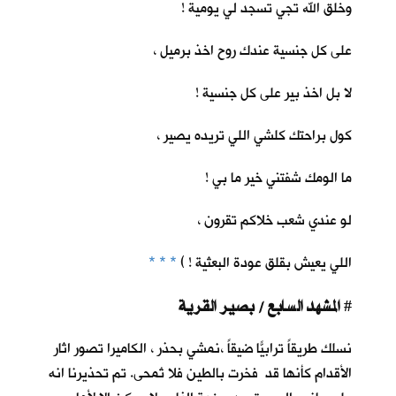
وخلق الله تجي تسجد لي يومية !
على كل جنسية عندك روح اخذ برميل ،
لا بل اخذ بير على كل جنسية !
كول براحتك كلشي اللي تريده يصير ،
ما الومك شفتني خير ما بي !
لو عندي شعب خلاكم تقرون ،
اللي يعيش بقلق عودة البعثية ! )
* * *
المشهد السابع / بصير القرية
#
نسلك طريقاً ترابيّاً ضيقاً ،نمشي بحذر ، الكاميرا تصور اثار
الأقدام كأنها قد فخرت بالطين فلا تُمحى. تم تحذيرنا انه