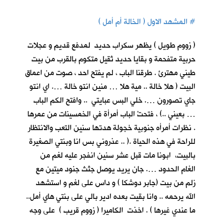
#
المشهد الاول ( الخالة أم أمل )
( زووم طويل ) يظهر سكراب حديد لمدفع قديم و عجلات
حربية متفحمة و بقايا حديد ثقيل متكوم بالقرب من بيت
طيني مهترئ . طرقنا الباب ، لم يفتح احد ، صوت من اعماق
البيت ( هلا خالة .. مية هلا … منين انتو خالة …. اي انتو
جاي تصورون …. خلي البس عبايتي .. وافتح الكم الباب
… بعيني ..) ، فتحتْ الباب أمرأة في الخمسينات من عمرها
. نظرات أمرأه جنوبية خجولة هدتها سنين التعب والانتظار
للراحة في هذه الحياة .( .. عذروني بس انا وبنتي الصغيرة
بالبيت، ابونا مات قبل عشر سنين انفجر عليه لغم من
الغام الحدود …. جان يريد يوصل جثث جنود ميتين مع
زلم من بيت (جابر دوشكا ) و داس على لغم و استشهد
الله يرحمه .. وانا بقيت بعده ادير بالي على بنتي هاي أمل..
ما عندي غيرها ) . اخذت الكاميرا ( زووم قريب ) على وجه