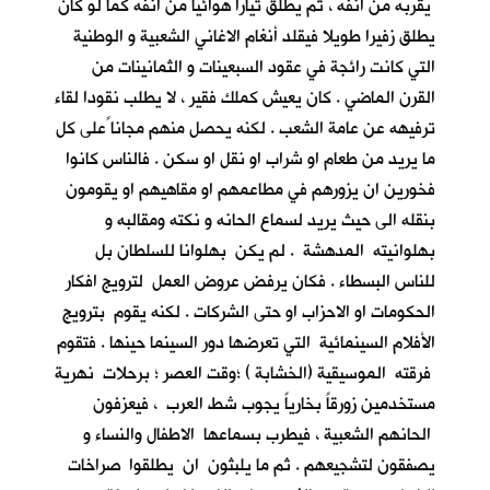
يقربه من انفه ، ثم يطلق تيارا هوائيا من انفه كما لو كان
يطلق زفيرا طويلا فيقلد أنغام الاغاني الشعبية و الوطنية
التي كانت رائجة في عقود السبعينات و الثمانينات من
القرن الماضي . كان يعيش كملك فقير ، لا يطلب نقودا لقاء
ترفيهه عن عامة الشعب . لكنه يحصل منهم مجانا ًعلى كل
ما يريد من طعام او شراب او نقل او سكن . فالناس كانوا
فخورين ان يزورهم في مطاعمهم او مقاهيهم او يقومون
بنقله الى حيث يريد لسماع الحانه و نكته ومقالبه و
بهلوانيته المدهشة . لم يكن بهلوانا للسلطان بل
للناس البسطاء . فكان يرفض عروض العمل لترويج افكار
الحكومات او الاحزاب او حتى الشركات . لكنه يقوم بترويج
الأفلام السينمائية التي تعرضها دور السينما حينها . فتقوم
فرقته الموسيقية (الخشابة ) ؛وقت العصر ؛ برحلات نهرية
مستخدمين زورقاً بخارياً يجوب شط العرب ، فيعزفون
الحانهم الشعبية ، فيطرب بسماعها الاطفال والنساء و
يصفقون لتشجيعهم . ثم ما يلبثون ان يطلقوا صراخات