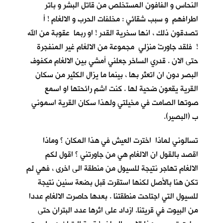
النحاس و الفافون المستخلص من قاتل البشر و باتر
اطرافهم و سبب شقائي : مخلفات الحرب و الالغام ! أ
تصدقون ذلك ، انها سخرية القدر ! او ربما عقوبة من الله
! فلقد جاورتْ منزلي مجموعة من الالغام غير المنفجرة
حتى الان . قدري الساخر جعلني أمشي بين الالغام مكفوف
البصر دون ان اتعثر بها ، بينما ما يزال الكثير من سكان
القرية يقعون ضحية لها . كنت اشم رائحتها او اسمع
صوتها الصامت في مخيلتي ولهذا سكان القرية اسموني
ب (البصير).
تسالوني لماذا اخترت العيش في هذا المكان ؟ وماذا
اقصد بالقول ان الالغام هي من جاورتني ؟ اقول لكم
الالغام تهاجر نتيجة للسيول من منطقة الى اخرى ، فهي لم
تكن هنا بالأصل لكنها استقرت قبل بضعة سنين نتيجة
للسيول التي اجتاحت منطقتنا . بعدها حاصرت الالغام عددا
من البيوت في قريتنا. ازداد على اثرها عدد البتران حتى