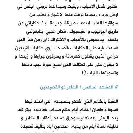
فتفرق شمل الاحباب ، وبقيت وحيدا كما تروني. اجلس في
ارضٍ جرداء ، بعدما نزعت منها الاشجار و نضب من
سواقيها الماء . ابتدعت طريقة جديدة لبث حكاياتي عن
طريق اليوتيوب و الفيسبوك . فكان مُحِبيّ يتابعونني
بلهفة يدعموني بالأعجاب و الاشتراك ! اي زمنٍ هذا الذي
فسدت فيه حتى الحكايات ، فأصبحت اروي حكايات الاربعين
حرامي الذين يقتلون كهرمانة و يسرقون جرارها و زيتها و
لا يبقون حتى على تمثالها الذي اصبح عورة يجب دفنها
وتسويتها بالتراب !))
#
المشهد السادس / الشاعر ذو القصيدتين
التقينا بالشاعر الذي اشتهر بقصيدته التي انتقد فيها
قسوة و طغيان النظام أيام حكم صدام. فعاقبوه ببتر كف
يده اليمنى بعد تعذيبه وحرق جسده بأعقاب السكائر و
تعليقه لعدة أيام من يديه. متهمين اياه بتأليف قصيدة