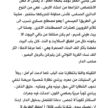
على جانبي الممر توجد بضعة الغام ، لا يمكن الا لأهل
الاختصاص انتزاعها من احشاء الارض ، فهي من النوع
الدائري الحساس. فأدنى محاولة لتحريكها ستنفجر . مشينا
في الطريق( الميسمي ) وهو مصطلح عسكري تسرب الى
كلأم القرويين كعشرات المصطلحات الاخرى . وصلنا الى
بيت طيني قديم ، لم يكن مختلفا عن باقي البيوت الا
بكونه خالٍ من اطباق الستلايت و النت. كان باب البيت
ملطخا بأثار اكف الحناء المحمرة وهي ؛ كما عرفنا لاحقا ؛ اثار
اكف نساء القرية اللواتي كن يتبركن بالرجل البصير ،
صاحب الدار.
التقيناه واقفا بانتظارنا عند الباب ؛كما ادعت أم أمل ؛ رجلاً
في الستينات من عمره، يرتدي نظارة شمسية عريضة تخفي
ندوب الشظايا التي حول عينيه وفي وجنتيه . حليق الذقن ،
يرتدي ثوباً عربيّاً رصاصي اللون، احدثت فيه جمرات
السكائر ثقوباً لا تٌحصى. دعانا للتفضل بدخول الدار. اردنا
ان نمسك بيده ، شكرنا بأدب قائلا: ( احفظ الطريق لا