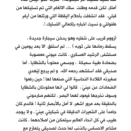
أمتار، لكن قدمه وطئت سلك الالغام التي تم تسليكها من
قبلي. فقد انشغلت بأحلام اليقظة التي ورثتها من أيام
طفولتي و نسيت اخباره بإكمالي التسليك !.
(زووم قريب على شفتيه وهو يدخن سيجارة جديدة ،
يسقط رمادها على ثوبه ) … لم استفق الا بعد يومين في
مستشفى الرشيد العسكري . كانت عيوني معصوبة
بضمادة طبية سميكة ، وجسمي مملوءاً بالشظايا . أما
صديقي فقد استشهد رحمه الله، و لم يرجع لِيُهدي
صغيرته القلادة النحاسية التي صنعها لها ! حين رفعوا
الضمادات عن عينيّ ، قالوا لي انها مملوءتان بالشظايا
وسوف نخرجها فيعود لهما البصر . لكنهم صارحوني
بالحقيقة بعد مرور اشهر. لا أمل بالأبصار ثانية ! فالدم كان
جامداً على الشعيرات الدقيقة في شبكيتي عينيّ . و لا يوجد
طبيب في كل انحاء العالم سيتمكن من اصلاحهما . كانت
مشاعر الاحساس بالذنب لما حدث لصديقي يتمازج مع