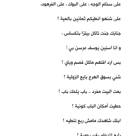
على سخام الوجه ، على البوك ، على الفرهود،
على شنهو انطيكم ثمانين بالمية ؟
جنابك جنت تاكل بيتزا بتكساس ،
و انا اسنين يوسف عرسن بي !
بس ارد افتهم ماكل فصم وياي ؟
شني بسوق الهرج بايع الزولية ؟
بعت البيت مفرد .. باب يلحك باب ؟
حطيت أمكان الباب كونية ؟
ابنك شاهدك مامش ربع تنطيه ؟
رايح للدوام بغير يومية ؟