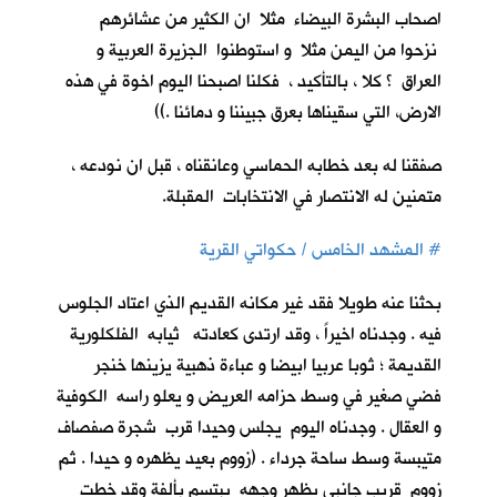
اصحاب البشرة البيضاء مثلا ان الكثير من عشائرهم
نزحوا من اليمن مثلا و استوطنوا الجزيرة العربية و
العراق ؟ كلا ، بالتأكيد ، فكلنا اصبحنا اليوم اخوة في هذه
الارض، التي سقيناها بعرق جبيننا و دمائنا .))
صفقنا له بعد خطابه الحماسي وعانقناه ، قبل ان نودعه ،
متمنين له الانتصار في الانتخابات المقبلة.
#
المشهد الخامس / حكواتي القرية
بحثنا عنه طويلا فقد غير مكانه القديم الذي اعتاد الجلوس
فيه . وجدناه اخيراً ، وقد ارتدى كعادته ثيابه الفلكلورية
القديمة ؛ ثوبا عربيا ابيضا و عباءة ذهبية يزينها خنجر
فضي صغير في وسط حزامه العريض و يعلو راسه الكوفية
و العقال . وجدناه اليوم يجلس وحيدا قرب شجرة صفصاف
متيبسة وسط ساحة جرداء . (زووم بعيد يظهره و حيدا . ثم
زووم قريب جانبي يظهر وجهه يبتسم بألفة وقد خطت