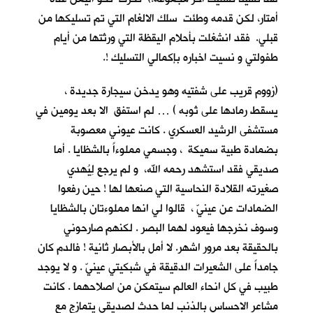
أمتار، لكن قدمه وطئت سلك الالغام التي تم تسليكها من
قبلي. فقد انشغلت بأحلام اليقظة التي ورثتها من أيام
طفولتي و نسيت اخباره بإكمالي التسليك !.
(زووم قريب على شفتيه وهو يدخن سيجارة جديدة ،
يسقط رمادها على ثوبه ) … لم استفق الا بعد يومين في
مستشفى الرشيد العسكري . كانت عيوني معصوبة
بضمادة طبية سميكة ، وجسمي مملوءاً بالشظايا . أما
صديقي فقد استشهد رحمه الله، و لم يرجع لِيُهدي
صغيرته القلادة النحاسية التي صنعها لها ! حين رفعوا
الضمادات عن عينيّ ، قالوا لي انها مملوءتان بالشظايا
وسوف نخرجها فيعود لهما البصر . لكنهم صارحوني
بالحقيقة بعد مرور اشهر. لا أمل بالأبصار ثانية ! فالدم كان
جامداً على الشعيرات الدقيقة في شبكيتي عينيّ . و لا يوجد
طبيب في كل انحاء العالم سيتمكن من اصلاحهما . كانت
مشاعر الاحساس بالذنب لما حدث لصديقي يتمازج مع