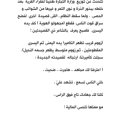
تتحدث عن توزيع وزارة التجارة طحيناً لفقراء القرية بعد
خلطه ببذور الذرة و نوى التمر و غيرها من الشوائب و
الحصى . ولما سقط النظام ، القى قصيدة اخرى لفضح
سراق قوت الناس. فقطع (مجهولو الهوية ) كف يده
اليسرى. فاصبح يعرف بالشاعر ذي القصيدتين !
(زووم قريب تظهر الكاميرا يده اليمنى ثم اليسرى
المقطوعتين ، ثم زووم متوسط يظهر جسمه النحيل).
سجلت كأميرتنا، ارتجاله لقصيدته الجديدة :
( اعترفنا لك مجاهد .. هاجرت .. ضحيت ،
خلي الناس تسمع ، تشهد عليّ ،
كلنا لك جهادك تاج فوق الراس ،
مو معناها تلحس المالية !