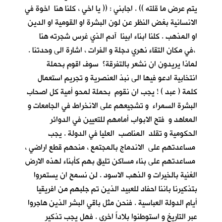
يتم عرض ما قلته )) . اجابني : (( يا اخي ، كلنا هنا اخوة في
الانسانية بغض النظر عن لون البشرة او القومية او الدين
او المذهب . كلنا ابناء ابينا آدم الذي غرس شجرته هنا
،في مكان التقاء نهري دجلة و الفرات ، اشارة الى وحدتنا .
لماذا يريدون ان نشعر بالتفرقة؟ سوف اقوم بحملة
انتخابية ادعو فيها الى نبذ العنصرية و تجريم استعمال
كلمة ( عبد ) ! يجب ان نقوم بحملة لمحو أمية كل اصحاب
البشرة السمراء و تشجيعهم على الانخراط في الجامعات و
المعاهد و فتح الابواب أمامهم للتعيين في الدوائر
الحكومية و تقلد المناصب العليا في الدولة . يجب
مساعدتهم على الاندماج بالمجتمع ، منحهم قطع اراضي ،
مساعدتهم على بناء مساكن تليق بهم كأبناء لهذه الارض
الغنية بالخيرات و الذهب الاسود . لن نسمح ان يستمروا
بتذكيرنا باننا احفاد للعبيد الذين تم جلبهم من افريقيا
أيام الدولة العباسية . فنحن مثل باقي البشر الذين هاجروا
عبر التاريخ و استوطنوا بلاداً اخرى . فهل يجب تذكير