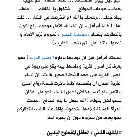
الجوادين بيوم استشهاده … عنده الشفاء .. هو طبيب
بغداد .. هو باب الحوائج … شتكول يا الكاظم … احلفك
بجاه جدك …رحمتك يا الله ) و انخرطت في البكاء … قلت
لها : ( خالة أم أمل .. ان شاء الله الأمل موجود ، راح اكون
بانتظاركم ببغداد ،
موعدنا الجسر
، نعبره و نزور الأمام و
ندعوا لبنتك أمل ، ثم نذهب للطبيب ).
نصحتنا أم أمل قبل ان نودعها بزيارة (
بصير القرية
) فهو
يعرف كل اسرار القرية و ناسها، بيته يقع على ربوة في
اقصى القرية على جهة الشط الصغير. قالت ، ان نساء
القرية اعتدن ان يقصدنه كلما تأخرت قسمة زواج احدى
بناتهن ، او تعسر مخاض احدى النساء الحوامل . فكان
يدعو لهن بقوله: ( الله يجعل ما بيه الصالح ). ختمت
المرأة المسنة كلأمها ستجدونه واقفا عند الباب بانتظاركم
فهو يعرف من سيزوره دون ان يخبره احد!
المشهد الثاني / الطفل المقطوع اليدين
#