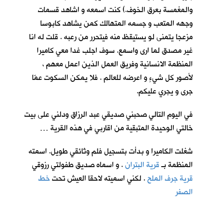
والمغمسة بعرق الخوف.) كنت اسمعه و اشاهد قسمات
وجهه المتعب و جسمه المتهالك كمن يشاهد كابوسا
مزعجا يتمنى لو يستيقظ منه فيتحرر من رعبه . قلت له انا
غير مصدق لما ارى واسمع. سوف اجلب غدا معي كاميرا
المنظمة الانسانية وفريق العمل الذين اعمل معهم ،
لأصور كل شيءٍ و اعرضه للعالم . فلا يمكن السكوت عمّا
جرى و يجري عليكم.
في اليوم التالي صحبني صديقي عبد الرزاق ودلني على بيت
خالتي الوحيدة المتبقية من اقاربي في هذه القرية …
شغلت الكاميرا و بدأت بتسجيل فلم وثائقي طويل. اسمته
المنظمة بـ
قرية البتران
. و اسماه صديق طفولتي رزوقي
قرية جرف الملح
. لكني اسميته لاحقا العيش تحت
خط
الصفر