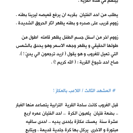
بيتهم في هذه القرية .
يطلب من احد الفتيان بقربه ان يرفع قميصه ليرينا بطنه .
زووم قريب على صدره و بطنه يظهر اثار الحروق الشديدة .
زووم اخر من اسفل جسم الطفل يظهر قامته اطول من
طولها الحقيقي و يظهر وجهه الاسمر وهو يحدق بالشمس
التي تميل للغروب و هو يقول ( اريد ترجعون الي يديّ ! ).
صاح احد شيوخ القرية : ( الله كريم !) .
# المشهد الثالث / اللاعب بالعكاز !
قبل الغروب كانت ساحة القرية الترابية يتصاعد منها الغبار
.. بضعة فتيان يلعبون الكرة .. احد الفتيان عمره اربع
عشرة سنة يمسك عكازة بإحدى يديه .. احدى ساقيه
مبتورة و الاخرى يركل بها كرة جلدية قديمة ، ويتابع