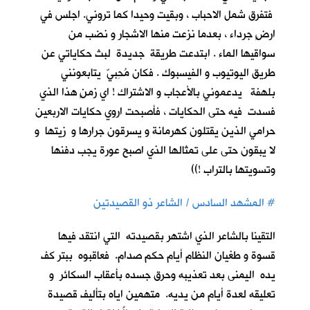
فتفرق شمل الاحباب ، وبقيت وحيدا كما تروني. اجلس في
ارضٍ جرداء ، بعدما نزعت منها الاشجار و نضب من
سواقيها الماء . ابتدعت طريقة جديدة لبث حكاياتي عن
طريق اليوتيوب و الفيسبوك . فكان مُحِبيّ يتابعونني
بلهفة يدعموني بالأعجاب و الاشتراك ! اي زمنٍ هذا الذي
فسدت فيه حتى الحكايات ، فأصبحت اروي حكايات الاربعين
حرامي الذين يقتلون كهرمانة و يسرقون جرارها و زيتها و
لا يبقون حتى على تمثالها الذي اصبح عورة يجب دفنها
وتسويتها بالتراب !))
#
المشهد السادس / الشاعر ذو القصيدتين
التقينا بالشاعر الذي اشتهر بقصيدته التي انتقد فيها
قسوة و طغيان النظام أيام حكم صدام. فعاقبوه ببتر كف
يده اليمنى بعد تعذيبه وحرق جسده بأعقاب السكائر و
تعليقه لعدة أيام من يديه. متهمين اياه بتأليف قصيدة