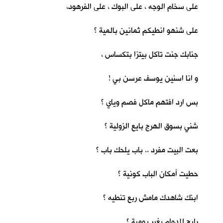
على سخام الوجه ، على البوك ، على الفرهود،
على شنهو انطيكم ثمانين بالمية ؟
جنابك جنت تاكل بيتزا بتكساس ،
و انا اسنين يوسف عرسن بي !
بس ارد افتهم ماكل فصم وياي ؟
شني بسوق الهرج بايع الزولية ؟
بعت البيت مفرد .. باب يلحك باب ؟
حطيت أمكان الباب كونية ؟
ابنك شاهدك مامش ربع تنطيه ؟
رايح للدوام بغير يومية ؟