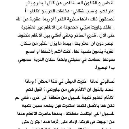
النحاس و الفافون المستخلص من قاتل البشر و باتر
اطرافهم و سبب شقائي : مخلفات الحرب و الالغام ! أ
تصدقون ذلك ، انها سخرية القدر ! او ربما عقوبة من الله
! فلقد جاورتْ منزلي مجموعة من الالغام غير المنفجرة
حتى الان . قدري الساخر جعلني أمشي بين الالغام مكفوف
البصر دون ان اتعثر بها ، بينما ما يزال الكثير من سكان
القرية يقعون ضحية لها . كنت اشم رائحتها او اسمع
صوتها الصامت في مخيلتي ولهذا سكان القرية اسموني
ب (البصير).
تسالوني لماذا اخترت العيش في هذا المكان ؟ وماذا
اقصد بالقول ان الالغام هي من جاورتني ؟ اقول لكم
الالغام تهاجر نتيجة للسيول من منطقة الى اخرى ، فهي لم
تكن هنا بالأصل لكنها استقرت قبل بضعة سنين نتيجة
للسيول التي اجتاحت منطقتنا . بعدها حاصرت الالغام عددا
من البيوت في قريتنا. ازداد على اثرها عدد البتران حتى