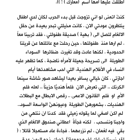
اطلقت عليها أمها اسم (معارك ) ! )).
كنتُ اتمنى لو اني تزوجت قبل بدء الحرب لكان لدي اطفال
ينتظرون عودتي الان . كانت مخيلتي تبحر بعيدة عن حقل
الالغام لتصل الى ( بهية ) صديقة طفولتي ، فقد تربينا معاً
. لم ارها منذ طفولتها ، حين رحلتْ مع عائلتها عن قريتنا
الحدودية . لكنها عادت وقد تغيرت ضفائرها السوداء
الطويلة الى تسريحة جميلة لأمرأه ناضجة ، كما تظهر عليه
النساء في الأفلام الهندية، التي احب مشاهدتها أيام
اجازتي . كان خيالي يسافر بعيدا ليشاهد صور شاشة سينما
الكرنك .. التي تعرض الان فلماً هنديّاً حزيناً .. لعله فلم
الأم او فلم القانون الاعمى .. رقص الابطال مع البطلات
الهنديات ، بشعورهنَّ الطويلة وعيونهنَّ الواسعة السود..
لم اكن اصغي لما يقوله زميلي فقد كدنا ان ننتهي من
واجبنا وننسحب . لكنه فجأةً اعطاني صندوق الالغام الذي
بقي فيه لغمان ، لم نزرعهما . فجاءة عاد مستعجلا قائلا : (
لقد نسينا تسليك اخر مجموعة!) تحرك نحو اليمن عدة