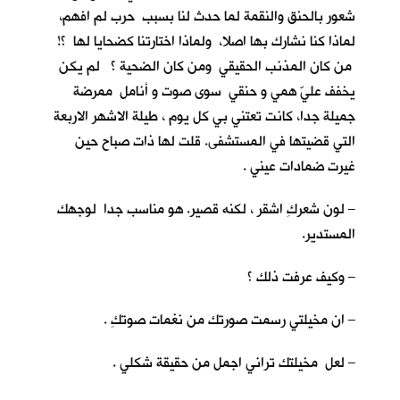
شعور بالحنق والنقمة لما حدث لنا بسبب حرب لم افهم،
لماذا كنا نشارك بها اصلا، ولماذا اختارتنا كضحايا لها ؟!
من كان المذنب الحقيقي ومن كان الضحية ؟ لم يكن
يخفف عليّ همي و حنقي سوى صوت و أنامل ممرضة
جميلة جدا، كانت تعتني بي كل يوم ، طيلة الاشهر الاربعة
التي قضيتها في المستشفى. قلت لها ذات صباح حين
غيرت ضمادات عيني .
– لون شعركِ اشقر ، لكنه قصير. هو مناسب جدا لوجهك
المستدير.
– وكيف عرفت ذلك ؟
– ان مخيلتي رسمت صورتك من نغمات صوتكِ .
– لعل مخيلتك تراني اجمل من حقيقة شكلي .