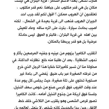
صارت تسمى بهذا الاسم الساخر ! قرية البتران هي ليست
مكان بل هي قدر مكتوب على جباهنا. نعم قدر مكتوب ،
تعتقدون ان الهروب ممكن ؟ اقول لكم لقد جرب احد
الجيران الهروب فذهب الى قرية بعيدة في الشمال ، لكنه
اصيب بحادث سيارة ، بترت على اثره ساقه وعاد للعيش
بين اهله في قرية البتران ، فالبتر و العوق ليس حادثة
عرضية بل هو قدر يربطنا بالمكان.
(تقترب الكاميرا بزووم من عينيه و جفنيه المرصعين بأثار و
ندوب الشظايا) . بعد ان طلبنا منه خلع نظارته الداكنة. في
محاولة منا ان تسبر كأميراتنا خفايا هذا الرجل الذي خرج
من غرفته الصغيرة عبر باب ضيق يُفضي الى باحة غير
مستوية تحتوي على تلة صغيرة. حيث يجلس كل يوم عدة
عند وقت الغروب فوق كرسي صنع من خوص سعف النخيل.
جلسنا فوق اريكة من جذوع النخيل أمامه ، كانت الكاميرا
تصور قرص الشمس وهو يقترب من التلاشي خلف خط
الافق ، حين بدا بالحديث كانه شخص لا ينمتي لعالمه بل