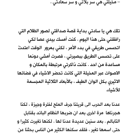
– مخيلتي هي سر بلائي و سر سعادتي .
تلك هي يا سادتي بداية قصة صداقتي لصور الظلام التي
رافقتني حتى هذا اليوم . كنت أمسك بيدي عصا لكي
اتحسس طريقي في بدء الأمر ، لكني بمرور الوقت اعتدتُ
على تحسس الطريق ببصيرتي ، فصرت أمشي دونما
مساعدة من احد . كانت ذاكرتي مرتبطة بالمكان و
الاصوات عبر المخيلة التي كانت تحضر الاشياء في فضائها
الاثيري بكل الوان الطيف ، بالأبعاد الثلاثية المجسمة
للأشياء.
عدنا بعد الحرب الى قريتنا جرف الملح لفترة وجيزة ، لكنا
هجرناها مرة اخرى بعد ان ضربها النظام البائد بقنابل
النّابالم . بعد سنين عديدة عدنا لها . لكنها تغيرت كثيرا و
حتى اسمها تغير ، فلقد سكنها الكثير من الناس بحثنا عن