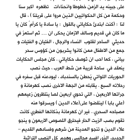
على جبينه يد الزمن خطوطا وانحناءات تظهره اكبر سنا
وحكمة من كل الحكواتيين الذين مروا على قريتنا ) ، قال
لنا : (كنت ابتدئُ حكاياتي بالقول : يا سادة يا كرأم ُ كان يا
ما كان في قديم وسالف الازمان يحكى ان … ثم استمرُ في
حديثي الساحر لقلوب النساء والرجال ، الفتيان و الفتيات و
جمع من الاطفال ممن كانوا يشربون من كؤوس سحر
بياني ، كما احب ان تُوصف حكاياتي . كان مجلس الحكايات
ينعقد في ساحة قريبة من شط العرب ، حيث نصب
الحوريات اللواتي يُحطنَ بالسندباد ، ليودعنه قبل سفره في
رحلاته السبع . يقابله من الجهة الاخرى نصب كهرمانة و
جراتها الاربعين ، التي تحوي اربعين لصا ينتظرون زعيمهم
(علي بابا ) لينقضوا على(علاء الدين ) ويسرقوا منه
مصباحه السحري . غير ان كهرمانة بذكائها الفطري كانت
تقوم بصب الزيت الحار فيحترق اللصوص الاربعون و ينجو
علاء الدين و تنجو المدينة من شرهم وفسادهم القديم –
الجديد. الذي افسد مجالسي وهدم كل النصب التراثية