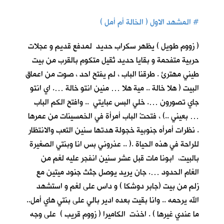
#
المشهد الاول ( الخالة أم أمل )
( زووم طويل ) يظهر سكراب حديد لمدفع قديم و عجلات
حربية متفحمة و بقايا حديد ثقيل متكوم بالقرب من بيت
طيني مهترئ . طرقنا الباب ، لم يفتح احد ، صوت من اعماق
البيت ( هلا خالة .. مية هلا … منين انتو خالة …. اي انتو
جاي تصورون …. خلي البس عبايتي .. وافتح الكم الباب
… بعيني ..) ، فتحتْ الباب أمرأة في الخمسينات من عمرها
. نظرات أمرأه جنوبية خجولة هدتها سنين التعب والانتظار
للراحة في هذه الحياة .( .. عذروني بس انا وبنتي الصغيرة
بالبيت، ابونا مات قبل عشر سنين انفجر عليه لغم من
الغام الحدود …. جان يريد يوصل جثث جنود ميتين مع
زلم من بيت (جابر دوشكا ) و داس على لغم و استشهد
الله يرحمه .. وانا بقيت بعده ادير بالي على بنتي هاي أمل..
ما عندي غيرها ) . اخذت الكاميرا ( زووم قريب ) على وجه