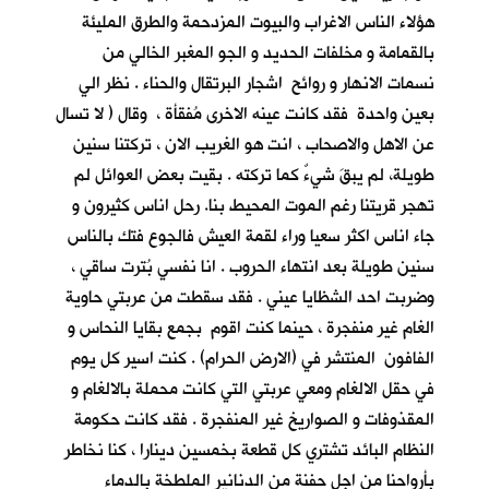
هؤلاء الناس الاغراب والبيوت المزدحمة والطرق المليئة
بالقمامة و مخلفات الحديد و الجو المغبر الخالي من
نسمات الانهار و روائح اشجار البرتقال والحناء . نظر الي
بعين واحدة فقد كانت عينه الاخرى مُفقأة ، وقال ( لا تسال
عن الاهل والاصحاب ، انت هو الغريب الان ، تركتنا سنين
طويلة، لم يبقَ شيءٌ كما تركته . بقيت بعض العوائل لم
تهجر قريتنا رغم الموت المحيط بنا. رحل اناس كثيرون و
جاء اناس اكثر سعيا وراء لقمة العيش فالجوع فتك بالناس
سنين طويلة بعد انتهاء الحروب . انا نفسي بُترت ساقي ،
وضربت احد الشظايا عيني . فقد سقطت من عربتي حاوية
الغام غير منفجرة ، حينما كنت اقوم بجمع بقايا النحاس و
الفافون المنتشر في (الارض الحرام) . كنت اسير كل يوم
في حقل الالغام ومعي عربتي التي كانت محملة بالالغام و
المقذوفات و الصواريخ غير المنفجرة . فقد كانت حكومة
النظام البائد تشتري كل قطعة بخمسين دينارا ، كنا نخاطر
بأرواحنا من اجل حفنة من الدنانير الملطخة بالدماء