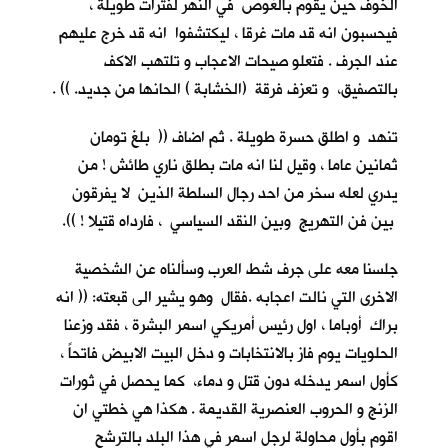
الخوف حين يقوم بالغوص في النهر لفترات طويلة ،
فيحسبون انه قد مات غرقا ، ليكتشفوا انه قد خرج عليهم
عند الجرف . فتعلو صيحات الاعجاب و تلتهب الاكف
بالتصفيق، و تعزف فرقة (الخشابة ) الحانها من جديد. )) .
تنهد و اطلق حسرة طويلة . ثم اضاف (( بلغ تومان
ثمانين عاما ، وقيل لنا انه مات بطلق ناري طائش ! من
يدري لعله سخر من احد رجال السلطة الذين لا يفرقون
بين فن التهريج وبين النقد السياسي ، فارداه قتيلا ! )).
جلسنا معه على جرف شط العرب وسألناه عن الشخصية
الاخرى التي نالت اعجابه .فقال وهو يشير الى قبعته: (( انه
براك أوباما ، اول رئيس أمريكي اسمر البشرة ، فقد وزعنا
الحلويات يوم فاز بالانتخابات و دخل البيت الابيض فاتحاً ،
كأول اسمر يدخله دون قتل و دماء، كما يحصل في ثورات
الزنج و الحروب العنصرية القديمة . هكذا هي خطتي ان
اقوم بأول محاولة لرجل اسمر في هذا البلد بالترشح