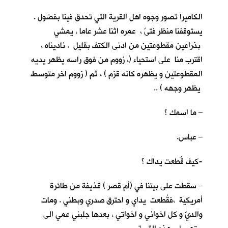
الكاميرا تصور وجوه اهل القرية التي تحدق فينا بفضول .
يستوقفنا منظر فتىً ، عمره اثنا عشر عاما ، يمشي
بذراعين مقطوعتين من ادنى الكتف بقليل . ناديناه ،
اقترب منا على استحياء (، زووم من فوق راسه يظهر يديه
المقطوعتين و يظهره كانه قزم ) ، ثم ( زووم اخر متوسط
يظهر وجهه ) ..
– ما اسمك ؟
– عباس.
-كيف قُطعت يداك ؟
– سقطت على بيتنا في (أم قصر ) قذيفة من طائرة
أمريكية ،فقُطعت يداي و احترق صدري وبطني . ومات
والديّ و كل اخواني و اخواتي ، بعدها جلبني عمي الى