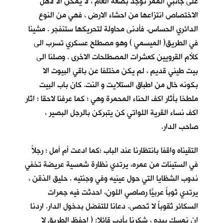
على جانبي الممر توجد بضعة الغام ، لا يمكن الا لأهل
الاختصاص انتزاعها من احشاء الارض ، فهي من النوع
الدائري الحساس. فأدنى محاولة لتحريكها ستنفجر . مشينا
في الطريق( الميسمي ) وهو مصطلح عسكري تسرب الى
كلأم القرويين كعشرات المصطلحات الاخرى . وصلنا الى
بيت طيني قديم ، لم يكن مختلفا عن باقي البيوت الا
بكونه خالٍ من اطباق الستلايت و النت. كان باب البيت
ملطخا بأثار اكف الحناء المحمرة وهي ؛ كما عرفنا لاحقا ؛ اثار
اكف نساء القرية اللواتي كن يتبركن بالرجل البصير ،
صاحب الدار.
التقيناه واقفا بانتظارنا عند الباب ؛كما ادعت أم أمل ؛ رجلاً
في الستينات من عمره، يرتدي نظارة شمسية عريضة تخفي
ندوب الشظايا التي حول عينيه وفي وجنتيه . حليق الذقن ،
يرتدي ثوباً عربيّاً رصاصي اللون، احدثت فيه جمرات
السكائر ثقوباً لا تٌحصى. دعانا للتفضل بدخول الدار. اردنا
ان نمسك بيده ، شكرنا بأدب قائلا: ( احفظ الطريق لا