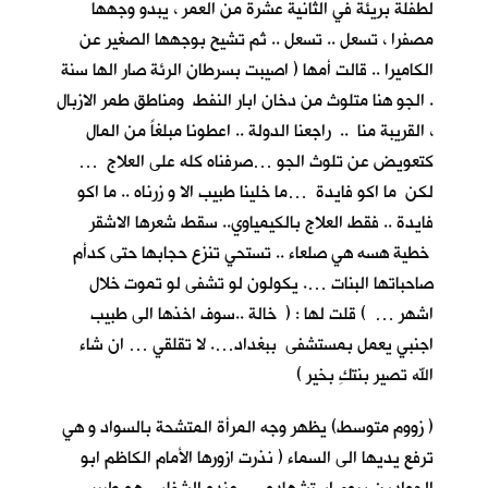
لطفلة بريئة في الثانية عشرة من العمر ، يبدو وجهها
مصفرا ، تسعل .. تسعل .. ثم تشيح بوجهها الصغير عن
الكاميرا .. قالت أمها ( اصيبت بسرطان الرئة صار الها سنة
. الجو هنا متلوث من دخان ابار النفط ومناطق طمر الازبال
، القريبة منا .. راجعنا الدولة .. اعطونا مبلغاً من المال
كتعويض عن تلوث الجو …صرفناه كله على العلاج …
لكن ما اكو فايدة …ما خلينا طبيب الا و زرناه .. ما اكو
فايدة .. فقط العلاج بالكيمياوي.. سقط شعرها الاشقر
خطية هسه هي صلعاء .. تستحي تنزع حجابها حتى كدأم
صاحباتها البنات …. يكولون لو تشفى لو تموت خلال
اشهر … ) قلت لها : ( خالة ..سوف اخذها الى طبيب
اجنبي يعمل بمستشفى ببغداد…. لا تقلقي … ان شاء
الله تصير بنتكِ بخير )
( زووم متوسط) يظهر وجه المرأة المتشحة بالسواد و هي
ترفع يديها الى السماء ( نذرت ازورها الأمام الكاظم ابو