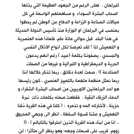
للبرلمان . فعلى الرغم من الجهود العظيمة التي بذلها
اصحاب البشرة السوداء و مساهمتهم الواسعة في كل
مجالات الصناعة و الزراعة و الدفاع عن الوطن لم يحظوا
بمنصب في البرلمان او الوزارة منذ تأسيس الدولة الحديثة
في هذا البلد قبل حوالي مِائة عام. فلماذا هذه العنصرية
و التهميش لنا ؟ لقد تعرضنا لكل انواع الاذلال النفسي
والجسدي . يصفوننا بكلمة (عبيد ) رغم انهم يدعون
الحرية و الديمقراطية و اللبرالية و غيرها من الصفات
المخادعة )) . صمتَ لعدة دقائق ، ربما تذكر خلالها اننا
ربما نمثل منظمة متهمة بالتمييز العنصري ، كون رئيسها
هو احد البرلمانين الاوربيين من اصحاب البشرة الشقراء و
الدماء الزرقاء النقية . فقطعتُ صمته بكلمات ذات نبرة
حزينة ، لأشاركه المه و تذمره : ( كلنا في هذه القرية ذقنا
التهميش و عشنا قسوة السلطة ، انظر الى وجهي المحروق
.. انا من ابناء هذه القرية الذين احترقوا بالنّابالم ) . ((
زووم قريب على قسمات وجهه؛ وهو ينظر الي متأثرا ؛ لن