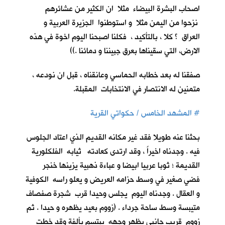
اصحاب البشرة البيضاء مثلا ان الكثير من عشائرهم
نزحوا من اليمن مثلا و استوطنوا الجزيرة العربية و
العراق ؟ كلا ، بالتأكيد ، فكلنا اصبحنا اليوم اخوة في هذه
الارض، التي سقيناها بعرق جبيننا و دمائنا .))
صفقنا له بعد خطابه الحماسي وعانقناه ، قبل ان نودعه ،
متمنين له الانتصار في الانتخابات المقبلة.
#
المشهد الخامس / حكواتي القرية
بحثنا عنه طويلا فقد غير مكانه القديم الذي اعتاد الجلوس
فيه . وجدناه اخيراً ، وقد ارتدى كعادته ثيابه الفلكلورية
القديمة ؛ ثوبا عربيا ابيضا و عباءة ذهبية يزينها خنجر
فضي صغير في وسط حزامه العريض و يعلو راسه الكوفية
و العقال . وجدناه اليوم يجلس وحيدا قرب شجرة صفصاف
متيبسة وسط ساحة جرداء . (زووم بعيد يظهره و حيدا . ثم
زووم قريب جانبي يظهر وجهه يبتسم بألفة وقد خطت