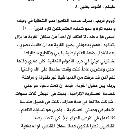
عليكم ، اشوف بقلبي !).
(زووم قريب ، نحرك عدسة الكاميرا نحو الشظايا في وجهه
و يديه تارة و نحو شفتيه المتحركتين تارة اخرى) … ((
اسمي فؤاد طه ، لا اعتقد ان احداً من سكان القرية ما يزال
يتذكره . فهم يدعونني بصير القرية مذ ان فقدت بصري ،
بعد انفجار بضعة الغام ارضية بقربي وتقطيع شظاياها
لشبكيتي عينيَّ في حرب الأعوام الثمانية. كان عمري وقتها
احدى وعشرين عاماً. كنت وقتها ساخطا على الله والدنيا ،
فلم اكن قد عرفت من الدنيا شيئا غير طفولة و مراهقة
بريئة بين حقول القرية. فبعد ان تمت دعوة مواليدي
للخدمة العسكرية الإلزامية ، بقيت في الجيش ثلاث سنوات
، شاركت خلالها في عدة معارك . كنت في فصيل هندسة
الالغام في وحدتي العسكرية ، واجبي هو تسليك الالغام .
كنا نعمل في الارض الحرام ليلاً كي نتجنب رصد
القناصين نهارا فنكون هدفا سهلا للقنص او لمدفعية