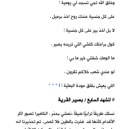
وخلق الله تجي تسجد لي يومية !
على كل جنسية عندك روح اخذ برميل ،
لا بل اخذ بير على كل جنسية !
كول براحتك كلشي اللي تريده يصير ،
ما الومك شفتني خير ما بي !
لو عندي شعب خلاكم تقرون ،
اللي يعيش بقلق عودة البعثية ! )
* * *
المشهد السابع / بصير القرية
#
نسلك طريقاً ترابيّاً ضيقاً ،نمشي بحذر ، الكاميرا تصور اثار
الأقدام كأنها قد فخرت بالطين فلا تُمحى. تم تحذيرنا انه