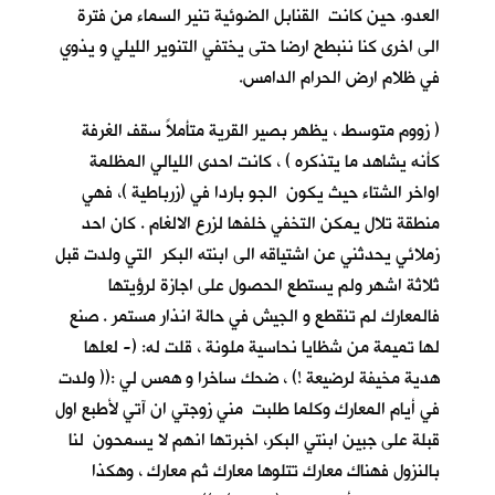
العدو. حين كانت القنابل الضوئية تنير السماء من فترة
الى اخرى كنا ننبطح ارضا حتى يختفي التنوير الليلي و يذوي
في ظلام ارض الحرام الدامس.
( زووم متوسط ، يظهر بصير القرية متأملاً سقف الغرفة
كأنه يشاهد ما يتذكره ) ، كانت احدى الليالي المظلمة
اواخر الشتاء حيث يكون الجو باردا في (زرباطية )، فهي
منطقة تلال يمكن التخفي خلفها لزرع الالغام . كان احد
زملائي يحدثني عن اشتياقه الى ابنته البكر التي ولدت قبل
ثلاثة اشهر ولم يستطع الحصول على اجازة لرؤيتها
فالمعارك لم تنقطع و الجيش في حالة انذار مستمر . صنع
لها تميمة من شظايا نحاسية ملونة ، قلت له: (- لعلها
هدية مخيفة لرضيعة !) ، ضحك ساخرا و همس لي :(( ولدت
في أيام المعارك وكلما طلبت مني زوجتي ان آتي لأطبع اول
قبلة على جبين ابنتي البكر، اخبرتها انهم لا يسمحون لنا
بالنزول فهناك معارك تتلوها معارك ثم معارك ، وهكذا