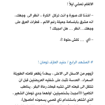
الالغام تمشي ليلاً !
– اخذنا لك صورة و انت تركل الكرة .. انظر الى وجهك..
انه مشرق بابتسامة جميلة رغم الالم .. قطرات العرق على
وجهك…انظر … هل اعجبتك ؟
– (اي … كلش حلوة !).
#
المشهد الرابع / حفيد العازف تومان !
(زووم من الاسفل الى الاعلى ، ببطء) يُظهر قامته الطويلة
السمراء . العدسة تثبت على شفتيه العريضتين قبل ان
تنتقل الى قبعته التي تشبه قبعات رعاة البقر . يخاطب
الكاميرا ((أعجبتُ بشخصيتين، اولهما جدي تومان الشهير ،
الذي اشتهر باستخدام ناي قصبي يسمونه (ماصول).