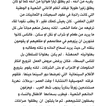
يقربه من انفه ، ثم يطلق تيارا هوائيا من انفه كما لو كان
يطلق زفيرا طويلا فيقلد أنغام الاغاني الشعبية و الوطنية
التي كانت رائجة في عقود السبعينات و الثمانينات من
القرن الماضي . كان يعيش كملك فقير ، لا يطلب نقودا لقاء
ترفيهه عن عامة الشعب . لكنه يحصل منهم مجانا ًعلى كل
ما يريد من طعام او شراب او نقل او سكن . فالناس كانوا
فخورين ان يزورهم في مطاعمهم او مقاهيهم او يقومون
بنقله الى حيث يريد لسماع الحانه و نكته ومقالبه و
بهلوانيته المدهشة . لم يكن بهلوانا للسلطان بل
للناس البسطاء . فكان يرفض عروض العمل لترويج افكار
الحكومات او الاحزاب او حتى الشركات . لكنه يقوم بترويج
الأفلام السينمائية التي تعرضها دور السينما حينها . فتقوم
فرقته الموسيقية (الخشابة ) ؛وقت العصر ؛ برحلات نهرية
مستخدمين زورقاً بخارياً يجوب شط العرب ، فيعزفون
الحانهم الشعبية ، فيطرب بسماعها الاطفال والنساء و
يصفقون لتشجيعهم . ثم ما يلبثون ان يطلقوا صراخات