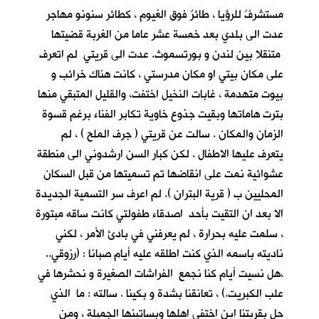
مستشرفٌ للرؤيا ، طائرٌ فوق الغيوم ، كطائر سنونو مهاجر
عدت الى بلدي بعد خمسة عشر عاما من الغربة قضيتها
متنقلا بين لندن و بورتسموث. عدت الى قريتي لم اتعرف
على مكان بيتي او مكان مدرستي ، كانت هناك خرائب و
بيوت متهدمة ، غابات النخيل اختفت، والقليل المتبقي منها
بترت هاماتها وبقيت جذوع خاوية تكابر الفناء برغم قسوة
الزمان والمكان . سالت عن قريتي ( جرف الملح ) ، لم
يتعرف عليها الاطفال . لكن كبار السن ارشدوني الى منطقة
عشوائية نمت على انقاضها تم تسميتها من قبل السكان
المحليين ب ( قرية البتران ). لم اعرف سر التسمية الجديدة
الا بعد ان التقيت بأحد اصدقاء طفولتي كانت ساقه مبتورة
، سلمت عليه بحرارة ، لم يعرفني في بادئ الأمر ، لكني
ناديته باسمه الذي كنت اطلقه عليه أيام صبانا : (رزوقي..
،هل نسيت أيام كنا نجمع الفراشات الصغيرة و نحشرها في
علب الكبريت.) ، تعانقنا بشدة و بكينا . سالته : ما الذي
حل بقريتنا اين اختفى اهلها وبساتينها الجميلة ، ومن