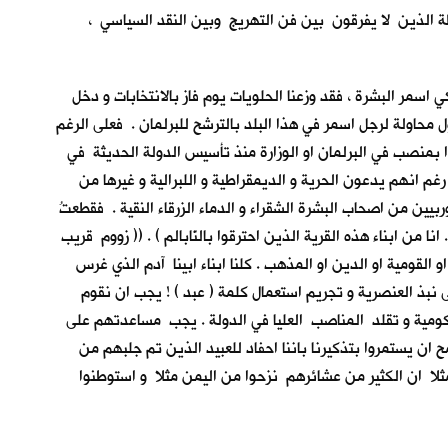
طة الذين لا يفرقون بين فن التهريج وبين النقد السياسي ،
اسمر البشرة ، فقد وزعنا الحلويات يوم فاز بالانتخابات و دخل
 محاولة لرجل اسمر في هذا البلد بالترشح للبرلمان . فعلى الرغم
بمنصب في البرلمان او الوزارة منذ تأسيس الدولة الحديثة في
رغم انهم يدعون الحرية و الديمقراطية و اللبرالية و غيرها من
ربيين من اصحاب البشرة الشقراء و الدماء الزرقاء النقية . فقطعتُ
من ابناء هذه القرية الذين احترقوا بالنّابالم ) . (( زووم قريب
 القومية او الدين او المذهب . كلنا ابناء ابينا آدم الذي غرس
ى نبذ العنصرية و تجريم استعمال كلمة ( عبد ) ! يجب ان نقوم
حكومية و تقلد المناصب العليا في الدولة . يجب مساعدتهم على
ان يستمروا بتذكيرنا باننا احفاد للعبيد الذين تم جلبهم من
ء مثلا ان الكثير من عشائرهم نزحوا من اليمن مثلا و استوطنوا