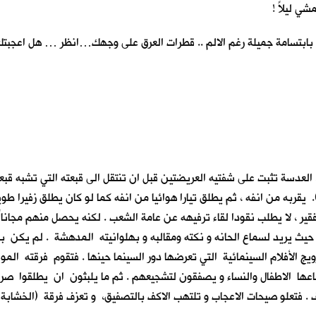
شي ليلاً !
 بابتسامة جميلة رغم الالم .. قطرات العرق على وجهك…انظر … هل اعجبتك
. العدسة تثبت على شفتيه العريضتين قبل ان تنتقل الى قبعته التي تشبه قبع
به من انفه ، ثم يطلق تيارا هوائيا من انفه كما لو كان يطلق زفيرا طويلا 
ير ، لا يطلب نقودا لقاء ترفيهه عن عامة الشعب . لكنه يحصل منهم مجانا 
حيث يريد لسماع الحانه و نكته ومقالبه و بهلوانيته المدهشة . لم يكن 
ويج الأفلام السينمائية التي تعرضها دور السينما حينها . فتقوم فرقته الم
اعها الاطفال والنساء و يصفقون لتشجيعهم . ثم ما يلبثون ان يطلقوا صر
. فتعلو صيحات الاعجاب و تلتهب الاكف بالتصفيق، و تعزف فرقة (الخشابة ) 