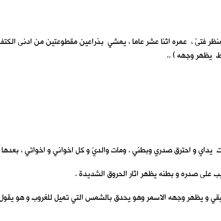
منظر فتىً ، عمره اثنا عشر عاما ، يمشي بذراعين مقطوعتين من ادنى الكتف ب
ط يظهر وجهه ) ..
يداي و احترق صدري وبطني . ومات والديّ و كل اخواني و اخواتي ، بعدها ج
يب على صدره و بطنه يظهر اثار الحروق الشديدة .
 يظهر وجهه الاسمر وهو يحدق بالشمس التي تميل للغروب و هو يقول ( اريد 