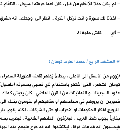
– لم يكن حقلا للألغام من قبل . كان لغما جرفته السيول .. الالغام تم
– اخذنا لك صورة و انت تركل الكرة .. انظر الى وجهك.. انه مشرق
– (اي … كلش حلوة !).
#
المشهد الرابع / حفيد العازف تومان !
(زووم من الاسفل الى الاعلى ، ببطء) يُظهر قامته الطويلة السمراء 
تومان الشهير ، الذي اشتهر باستخدام ناي قصبي يسمونه (ماصول). يقر
عقود السبعينات و الثمانينات من القرن الماضي . كان يعيش كملك فق
فخورين ان يزورهم في مطاعمهم او مقاهيهم او يقومون بنقله الى 
لترويج افكار الحكومات او الاحزاب او حتى الشركات . لكنه يقوم بتر
بخارياً يجوب شط العرب ، فيعزفون الحانهم الشعبية ، فيطرب بسم
فيحسبون انه قد مات غرقا ، ليكتشفوا انه قد خرج عليهم عند الجرف 