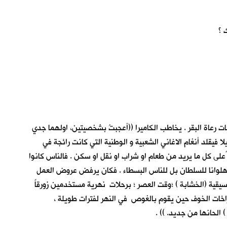
 ؟
ات رعاة البقر . يخاطب الكاميرا ((أعجبتُ بشخصيتين، اولهما جدي
فيقلد أنغام الاغاني الشعبية و الوطنية التي كانت رائجة في
ًعلى كل ما يريد من طعام او شراب او نقل او سكن . فالناس كانوا
بهلوانا للسلطان بل للناس البسطاء . فكان يرفض عروض العمل
وسيقية (الخشابة ) ؛وقت العصر ؛ برحلات نهرية مستخدمين زورقاً
اخات الخوف حين يقوم بالغوص في النهر لفترات طويلة ،
الحانها من جديد. )) .