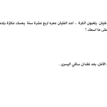
ة فتيان يلعبون الكرة .. احد الفتيان عمره اربع عشرة سنة يمسك عكازة بإحد
لفتى ما اسمك ؟
الأمل، بعد فقدان ساقي اليسرى .