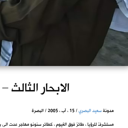
الابحار الثالث –
مدونة
سعيد البصري
/ 15 ، آب ، 2005 / البصرة
مستشرفٌ للرؤيا ، طائرٌ فوق الغيوم ، كطائر سنونو مهاجر عدت ال