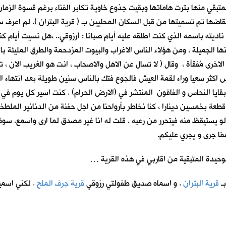
متبقي منها بترت هاماتها وبقيت جذوع خاوية تكابر الفناء برغم قسوة الزمان
اضها تم تسميتها من قبل السكان المحليين ب ( قرية البتران ). لم اعرف س
 ناديته باسمه الذي كنت اطلقه عليه أيام صبانا : (رزوقي.. ،هل نسيت أيام ك
نها الجميلة ، ومن هؤلاء الناس الاغراب والبيوت المزدحمة والطرق المليئة با
الاخرى مُفقأة ، وقال ( لا تسال عن الاهل والاصحاب ، انت هو الغريب الان ، 
س اكثر سعيا وراء لقمة العيش فالجوع فتك بالناس سنين طويلة بعد انتهاء ا
يا النحاس و الفافون المنتشر في (الارض الحرام) . كنت اسير كل يوم في ح
 قطعة بخمسين دينارا ، كنا نخاطر بأرواحنا من اجل حفنة من الدنانير المل
يستيقظ منه فيتحرر من رعبه . قلت له انا غير مصدق لما ارى واسمع. سوف 
ّا جرى و يجري عليكم.
وحيدة المتبقية من اقاربي في هذه القرية …
بـ
قرية البتران
. و اسماه صديق طفولتي رزوقي
قرية جرف الملح
. لكني اسمي