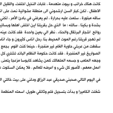
كانت هناك خرائب و بيوت متهدمة ، غابات النخيل اختفت، والقليل ال
الاطفال . لكن كبار السن ارشدوني الى منطقة عشوائية نمت على انق
ساقه مبتورة ، سلمت عليه بحرارة ، لم يعرفني في بادئ الأمر ، لكني
بشدة و بكينا . سالته : ما الذي حل بقريتنا اين اختفى اهلها وبساتي
روائح اشجار البرتقال والحناء . نظر الي بعين واحدة فقد كانت عينه 
لم تهجر قريتنا رغم الموت المحيط بنا. رحل اناس كثيرون و جاء انا
سقطت من عربتي حاوية الغام غير منفجرة ، حينما كنت اقوم بجمع بقا
الصواريخ غير المنفجرة . فقد كانت حكومة النظام البائد تشتري كل
وجهه المتعب و جسمه المتهالك كمن يشاهد كابوسا مزعجا يتمنى لو 
اعمل معهم ، لأصور كل شيءٍ و اعرضه للعالم . فلا يمكن السكوت عم
في اليوم التالي صحبني صديقي عبد الرزاق ودلني على بيت خالتي ال
شغلت الكاميرا و بدأت بتسجيل فلم وثائقي طويل. اسمته المنظمة 