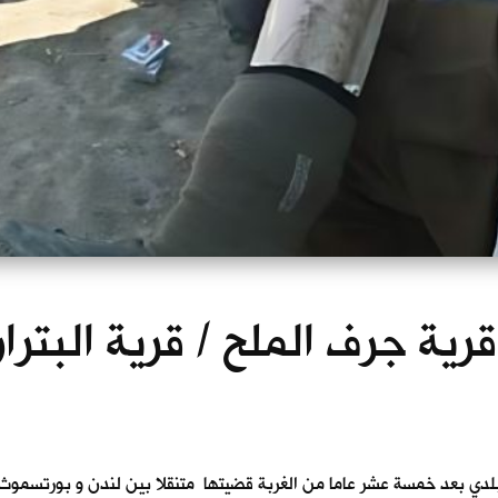
 قرية جرف الملح / قرية البتر
ى بلدي بعد خمسة عشر عاما من الغربة قضيتها متنقلا بين لندن و بورتسموث