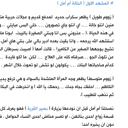
#
المشهد الاول ( الخالة أم أمل )
( زووم طويل ) يظهر سكراب حديد لمدفع قديم و عجلات حربية متفحمة
منين انتو خالة …. اي انتو جاي تصورون …. خلي البس عبايتي .. واف
في هذه الحياة .( .. عذروني بس انا وبنتي الصغيرة بالبيت، ابونا
استشهد الله يرحمه .. وانا بقيت بعده ادير بالي على بنتي هاي أمل.
تشيح بوجهها الصغير عن الكاميرا .. قالت أمها ( اصيبت بسرطان الرئة
عن تلوث الجو …صرفناه كله على العلاج … لكن ما اكو فايدة …ما خل
كدأم صاحباتها البنات …. يكولون لو تشفى لو تموت خلال اشهر … 
( زووم متوسط) يظهر وجه المرأة المتشحة بالسواد و هي ترفع يديها
الكاظم … احلفك بجاه جدك …رحمتك يا الله ) و انخرطت في البكاء … ق
ثم نذهب للطبيب ).
نصحتنا أم أمل قبل ان نودعها بزيارة (
بصير القرية
) فهو يعرف كل ا
قسمة زواج احدى بناتهن ، او تعسر مخاض احدى النساء الحوامل . فكا
دون ان يخبره احد!