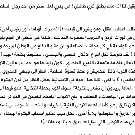
وقيل لنا انه مات بطلق ناري طائش ! من يدري لعله سخر من احد رجال السل
اعجابه .فقال وهو يشير الى قبعته: (( انه براك أوباما ، اول رئيس أمريكي 
 في ثورات الزنج و الحروب العنصرية القديمة . هكذا هي خطتي ان اقوم بأول
 الواسعة في كل مجالات الصناعة و الزراعة و الدفاع عن الوطن لم يحظوا 
 ؟ لقد تعرضنا لكل انواع الاذلال النفسي والجسدي . يصفوننا بكلمة (عبيد ) 
ا نمثل منظمة متهمة بالتمييز العنصري ، كون رئيسها هو احد البرلمانين الاو
ه القرية ذقنا التهميش و عشنا قسوة السلطة ، انظر الى وجهي المحروق .. انا 
ابني : (( يا اخي ، كلنا هنا اخوة في الانسانية بغض النظر عن لون البشرة او
 . لماذا يريدون ان نشعر بالتفرقة؟ سوف اقوم بحملة انتخابية ادعو فيها ال
اط في الجامعات و المعاهد و فتح الابواب أمامهم للتعيين في الدوائر ال
 تليق بهم كأبناء لهذه الارض الغنية بالخيرات و الذهب الاسود . لن نسمح 
 عبر التاريخ و استوطنوا بلاداً اخرى . فهل يجب تذكير اصحاب البشرة البيضا
 في هذه الارض، التي سقيناها بعرق جبيننا و دمائنا .))