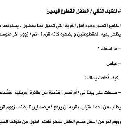
المشهد الثاني / الطفل المقطوع اليدين
#
الكاميرا تصور وجوه اهل القرية التي تحدق فينا بفضول . يستوقفنا 
يظهر يديه المقطوعتين و يظهره كانه قزم ) ، ثم ( زووم اخر متوس
– ما اسمك ؟
– عباس.
-كيف قُطعت يداك ؟
– سقطت على بيتنا في (أم قصر ) قذيفة من طائرة أمريكية ،فقُطعت 
يطلب من احد الفتيان بقربه ان يرفع قميصه ليرينا بطنه . زووم قر
زووم اخر من اسفل جسم الطفل يظهر قامته اطول من طولها الحقيقي و