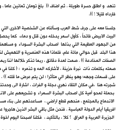
تنهد و اطلق حسرة طويلة . ثم اضاف (( بلغ تومان ثمانين عاما ، 
فارداه قتيلا ! )).
جلسنا معه على جرف شط العرب وسألناه عن الشخصية الاخرى التي نالت 
البيت الابيض فاتحاً ، كأول اسمر يدخله دون قتل و دماء، كما يحصل
من الجهود العظيمة التي بذلها اصحاب البشرة السوداء و مساهمتهم
هذا البلد قبل حوالي مِائة عام. فلماذا هذه العنصرية و التهميش لنا
الصفات المخادعة )) . صمتَ لعدة دقائق ، ربما تذكر خلالها اننا ربم
صمته بكلمات ذات نبرة حزينة ، لأشاركه المه و تذمره : ( كلنا في هذ
على قسمات وجهه؛ وهو ينظر الي متأثرا ؛ لن يتم عرض ما قلته )) . اج
شجرته هنا ،في مكان التقاء نهري دجلة و الفرات ، اشارة الى وحدتنا
بحملة لمحو أمية كل اصحاب البشرة السمراء و تشجيعهم على الانخر
الاندماج بالمجتمع ، منحهم قطع اراضي ، مساعدتهم على بناء مساكن
افريقيا أيام الدولة العباسية . فنحن مثل باقي البشر الذين هاجروا
الجزيرة العربية و العراق ؟ كلا ، بالتأكيد ، فكلنا اصبحنا اليوم اخوة