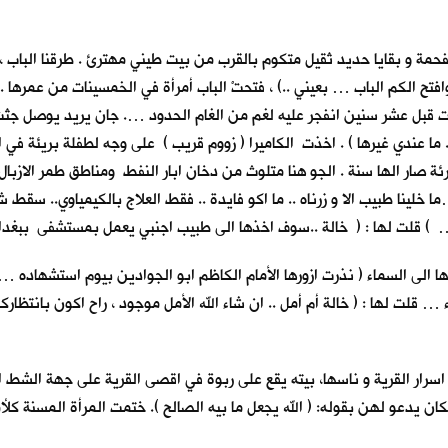
 و بقايا حديد ثقيل متكوم بالقرب من بيت طيني مهترئ . طرقنا الباب ، ل
تح الكم الباب … بعيني ..) ، فتحتْ الباب أمرأة في الخمسينات من عمرها . 
 مات قبل عشر سنين انفجر عليه لغم من الغام الحدود …. جان يريد يوصل جث
. ما عندي غيرها ) . اخذت الكاميرا ( زووم قريب ) على وجه لطفلة بريئة في 
 صار الها سنة . الجو هنا متلوث من دخان ابار النفط ومناطق طمر الازبال ، 
ينا طبيب الا و زرناه .. ما اكو فايدة .. فقط العلاج بالكيمياوي.. سقط
) قلت لها : ( خالة ..سوف اخذها الى طبيب اجنبي يعمل بمستشفى ببغداد….
 الى السماء ( نذرت ازورها الأمام الكاظم ابو الجوادين بيوم استشهاده … 
لت لها : ( خالة أم أمل .. ان شاء الله الأمل موجود ، راح اكون بانتظاركم
سرار القرية و ناسها، بيته يقع على ربوة في اقصى القرية على جهة الشط ا
ن يدعو لهن بقوله: ( الله يجعل ما بيه الصالح ). ختمت المرأة المسنة كل