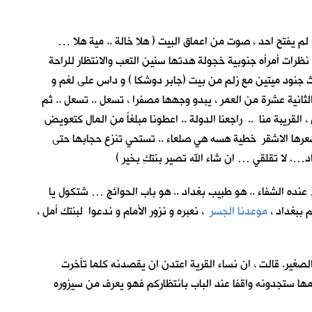
م يفتح احد ، صوت من اعماق البيت ( هلا خالة .. مية هلا …
نظرات أمرأه جنوبية خجولة هدتها سنين التعب والانتظار للراحة
ث جنود ميتين مع زلم من بيت (جابر دوشكا ) و داس على لغم و
الثانية عشرة من العمر ، يبدو وجهها مصفرا ، تسعل .. تسعل .. ثم
القريبة منا .. راجعنا الدولة .. اعطونا مبلغاً من المال كتعويض
 شعرها الاشقر خطية هسه هي صلعاء .. تستحي تنزع حجابها حتى
 لا تقلقي … ان شاء الله تصير بنتكِ بخير )
عنده الشفاء .. هو طبيب بغداد .. هو باب الحوائج … شتكول يا
 ببغداد ،
موعدنا الجسر
، نعبره و نزور الأمام و ندعوا لبنتك أمل ،
لصغير. قالت ، ان نساء القرية اعتدن ان يقصدنه كلما تأخرت
أمها ستجدونه واقفا عند الباب بانتظاركم فهو يعرف من سيزوره