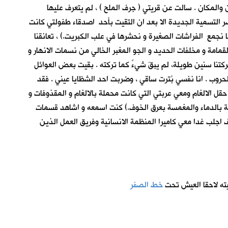
 والمكان . سالت عن قريتي ( جرف الملح ) ، لم يتعرف عليها
ر التسمية الجديدة الا بعد ان التقيت بأحد اصدقاء طفولتي كانت
نا نجمع الفراشات الصغيرة و نحشرها في علب الكبريت.) ، تعانقنا
لقمامة و مخلفات الحديد و الجو المغبر الخالي من نسمات الانهار و
تركتنا سنين طويلة، لم يبقَ شيءٌ كما تركته . بقيت بعض العوائل
لحروب . انا نفسي بُترت ساقي ، وضربت احد الشظايا عيني . فقد
قل الالغام ومعي عربتي التي كانت محملة بالالغام و المقذوفات و
طخة بالدماء والمغمسة بعرق الخوف.) كنت اسمعه و اشاهد قسمات
اجلب غدا معي كاميرا المنظمة الانسانية وفريق العمل الذين
ته لاحقا العيش تحت
خط الصفر