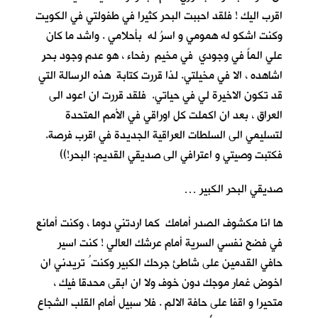
اقرب اليك ! فلقد احببت البحر كثيرا في طفولتي في الكويت
وكنت اشكو له همومي و اسرُ له بأحلامي . واشد ما كان
علي الماً في وجودي في مخيم رفحاء ، هو عدم وجود بحرٍ
اشاهده ، الا في مخيلتي. لذا قررت كتابة هذه الرسالة التي
قد تكون الاخيرة لي في حياتي. فلقد قررت ان اعود الى
العراق ، بعد ان اكملت كل اوراقي في الأمم المتحدة
لتسليمي الى السلطات العراقية الجديدة في اقرب فرصة.
فكتبت وصيتي و اعترافي الى صديقي القديم: البحر!))
صديقي البحر الكبير …
ها انا مكشوف الصدر أمامك كما اردتني دوما ، وكنت أمانع
في فضح نفسي السرية أمام عرشك العالي ! كنت اسير
حافي القدمين على شاطئ جرحك الكبير وكنت ُ تريدني ان
اخوض غمار موجك دون خوف ولا ان ابقى محدقا فيك ،
متحيرا و اقفا على حافة الالم . فلا سبيل أمام القلب الشجاع