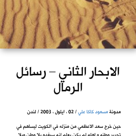
الابحار الثاني – رسائل
الرمال
مدونة
مسعود كاكا علي
/ 02 ، ايلول ، 2003 / لندن
حين خرج سعد الاعظمي من منزله في الكويت ليساهم في
تحرير وطنه و اهله لم يكن يعلم انه سيغدو بلا وطن وبلا