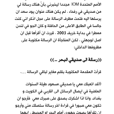
الأمم المتحدة IOM مجددا ليخبرني بأنَّ هناك رسالة لي
من صديقي في رفحاء . لم يكن هناك عنوان يود سعد ان
يرسلها اليه فتحت مظرف الرسالة على عجل اذكر اني كنت
جالسا في الطابق الاعلى من الحافلة و كان الجو في لندن
ممطرا في بداية خريف 2003 . قررت ان أقرأها قبل ان
اصل لوجهتي . لكن المفاجأة ان الرسالة مكتوبة على
مظروفها الداخلي:
((… رسالة الى صديقي البحر))
قرأتُ المقدمة المكتوبة بقلم مغاير لباقي الرسالة ….
((قد اتعبتك معي يا صديقي مسعود طيلة السنوات
الماضية في ايصال الرسائل الى اقاربي في الكويت و
بغداد. وانا اذا اشكرك بصدق على صبرك معي فأرجو ان
تكون معي صبورا في قراءة اخر رسالة ستصلك مني وأرجو
ان تقرأها بصوت جهوري أمام البحر او المحيط ، ايهما