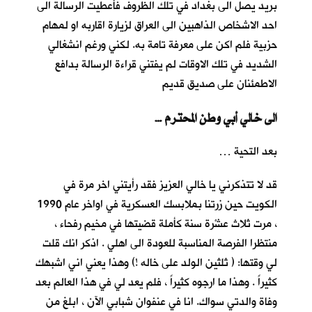
بريد يصل الى بغداد في تلك الظروف فأعطيت الرسالة الى
احد الاشخاص الذاهبين الى العراق لزيارة اقاربه او لمهام
حزبية فلم اكن على معرفة تامة به. لكني ورغم انشغالي
الشديد في تلك الاوقات لم يفتني قراءة الرسالة بدافع
الاطمئنان على صديق قديم
… الى خالي أبي وطن المحترم
بعد التحية …
قد لا تتذكرني يا خالي العزيز فقد رأيتني اخر مرة في
الكويت حين زرتنا بملابسك العسكرية في اواخر عام 1990
، مرت ثلاث عشْرة سنة كأملة قضيتها في مخيم رفحاء ،
منتظرا الفرصة المناسبة للعودة الى اهلي . اذكر انك قلت
لي وقتها: ( ثلثين الولد على خاله !) وهذا يعني اني اشبهك
كثيراً . وهذا ما ارجوه كثيراً ، فلم يعد لي في هذا العالم بعد
وفاة والدتي سواك. انا في عنفوان شبابي الآن ، ابلغ من