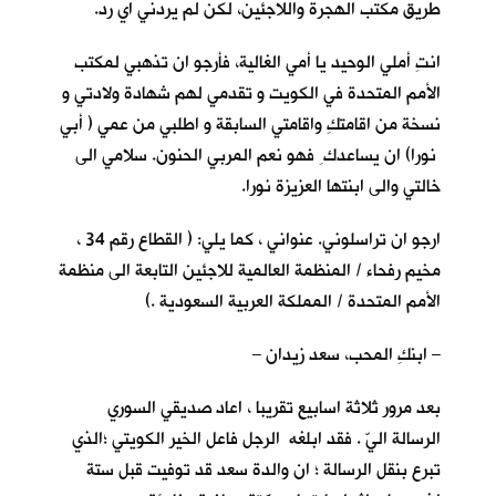
طريق مكتب الهجرة واللاجئين، لكن لم يردني اي رد.
انتِ أملي الوحيد يا أمي الغالية، فأرجو ان تذهبي لمكتب
الأمم المتحدة في الكويت و تقدمي لهم شهادة ولادتي و
نسخة من اقامتكِ واقامتي السابقة و اطلبي من عمي ( أبي
نورا) ان يساعدك ِ فهو نعم المربي الحنون. سلامي الى
خالتي والى ابنتها العزيزة نورا.
ارجو ان تراسلوني. عنواني ، كما يلي: ( القطاع رقم 34 ،
مخيم رفحاء / المنظمة العالمية للاجئين التابعة الى منظمة
الأمم المتحدة / المملكة العربية السعودية .)
– ابنكِ المحب، سعد زيدان –
بعد مرور ثلاثة اسابيع تقريبا ، اعاد صديقي السوري
الرسالة اليّ . فقد ابلغه الرجل فاعل الخير الكويتي ؛الذي
تبرع بنقل الرسالة ؛ ان والدة سعد قد توفيت قبل ستة