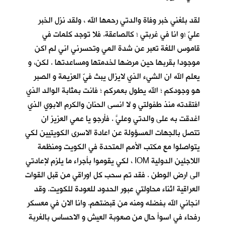
لقد بلغني خبر وفاة والدتي رحمها الله ، ولقد نزل الخبر
عليّ ؛و انا في غربتي ؛ كالصاعقة. فلا توجد كلمات في
قاموس اللغة تعبر عن شدة المي وتحسرني اني لم اكن
موجودا بقربها حين مرضها لخدمتها ومساعدتها . لكن، و
يعلم الله ان الشيء الذي لايزال يبث فيّ العزيمة و الصبر
هو وجودكم ؛ الله يطول بعمركم ؛ فانت بمثابة الوالد الذي
افتقدته منذ طفولتي و لا انسى الحنان والكرم الابوي الذي
اغدقت به على والدتي وعليَّ . فأرجو يا عمي العزيز ان
تتصل بالجهات المسؤولة عن اعادة الاسرى الكويتيين لكي
يتواصلوا مع مكتب الأمم المتحدة في الكويت ومنظمة
اللاجئين الدولية IOM ، لكي يقوموا بأجراء ما يلزم لإعادتي
الى ارض الوطن . فقد تم سحب كل اوراقي من قبل القوات
العراقية اثناء محاولتي عبور الحدود للعودة للكويت. وقد
انجاني الله بفضله ومنه من قبضتهم. وانا الان في معسكر
رفحاء في اسوأ حال من صعوبة العيش و الاحساس بالغربة