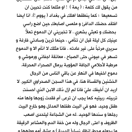
من يقول لك كلمة : ( يمة ) ! او مثلما كنتِ تحبين ان
تسمعيها ؛ كما ينطقها اهلكِ في بغداد ( يووم !). انا ايضا
افتقد حضنك الدافئ و ملمس اصابعكِ حين اضع راسي
بحضنكِ و تعبثي بشعري . لا تخبريني ان الدموع تملأُ
عينيكِ كل ليلة قبل ان تنأمي ، حينما ترينَ وسادتي فارغة و
سريري مرتباً على غير عادته . فانا مثلك لا انأم الا و الدموع
تسهر في عيوني حتى الصباح ، معانقة اجفاني ورموشي و
مرطبة لأحلامي الجافة المؤوبة برمال الصحراء المحرقة.
دموع اخفيها في النهار عن باقي الناس من الرجال
الخشنين والقساة هنا، في هذا السجن الصحراوي الكبير. لا
اريد ان اُخيفك عليّ فانا لم ازل ذلك الابن الذي احسنتِ
تربيته. ربيتيه كما يجب ان ترعى أم فقدت زوجها ولها منه
طفل وحيد. فهو في البيت طفلها المدلل وهو خارج البيت
رجلها و سندها الوحيد .له من الشجاعة ليتحدى اصعب
الظروف و اعتى الرجال وله من خفة الدم والمشاعر الرقيقة
ما يجعله محط انظار نساء( الديرة ) و عشق أمه وولهها و