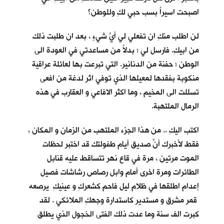
اصبحت اسيراً بسب حبي لكِ وللوطن؟
لن اطلب منكِ ان تفعلي لي أيَّ شيءٍ ، بعد ان طلبت ذلك
من ابيكِ. فارسل لي ؛ بدلاً من مساعدتي في العودة الى
الوطن ؛ حفنة من الدنانير. التي تبرعت بها لعائلة عراقية
منكوبة بفقدها لمعيلها الذي توفي اثر لدغة من افعى
تسللت الى المخيم ، وما اكثر الافاعي و العقارب في هذه
الرمال الملتهبة.
اكتب اليكِ .. من هذا الجزء الملتهب من الزمان و المكان ،
فقط لأخبرك أنّ صديق أيام طفولتكِ قد اختبر لحظات
الموت مرتين ، مرة في قاع نهر تتساقط عليه قنابل
الطائرات ومرة اخرى أمام وابل رصاص رشاشات فصيل
إعدام اطلقها في ظلام ليل فاحم كشعركِ و عينيكِ يرصعه
قمر مشرق و مستدير كاستدارة وجهكِ الملائكي . لقد
كبرت الف سنة وما عدت ذلك الفتى الخجول الذي يطلق