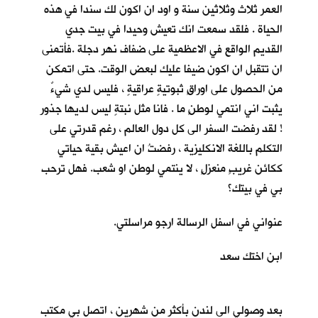
العمر ثلاث وثلاثين سنة و اود ان اكون لك سندا في هذه
الحياة . فلقد سمعت انك تعيش وحيدا في بيت جدي
القديم الواقع في الاعظمية على ضفاف نهر دجلة .فأتمنى
ان تتقبل ان اكون ضيفا عليك لبعض الوقت. حتى اتمكن
من الحصول على اوراقٍ ثبوتيةٍ عراقيةٍ ، فليس لدي شيءٌ
يثبت اني انتمي لوطنٍ ما . فانا مثل نبتةٍ ليس لديها جذور
! لقد رفضت السفر الى كل دول العالم ، رغم قدرتي على
التكلم باللغة الانكليزية ، رفضتُ ان اعيش بقية حياتي
ككائن غريبٍ منعزلٍ ، لا ينتمي لوطن او شعب. فهل ترحب
بي في بيتك؟
عنواني في اسفل الرسالة ارجو مراسلتي.
ابن اختك سعد
بعد وصولي الى لندن بأكثر من شهرين ، اتصل بي مكتب