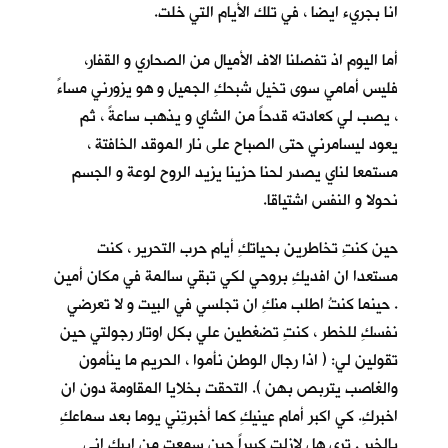
انا بجريء ايضا ، في تلك الأيام التي خلت.
أما اليوم اذ تفصلنا الاف الأميال من الصحاري و القفار،
فليس أمامي سوى تخيل شبحكِ الجميل و هو يزورني مساءً
، يصب لي كعادته قدحاً من الشاي و يذهب ساعةً ، ثم
يعود ليسامرني حتى الصباح على نار الموقد الخافتة ،
مستمعا لناي يصدر لحنا حزينا يزيد الروح لوعة و الجسم
نحولا و النفس اشتياقا.
حين كنتِ تخاطرين بحياتكِ أيام حرب التحرير ، كنت
مستعدا ان افديكِ بروحي لكي تبقي سالمة في مكان أمين
. حينما كنتُ اطلب منكِ ان تجلسي في البيت و لا تعرضي
نفسكِ للخطر ، كنتِ تضغطين علي بكل اوتار رجولتي حين
تقولين لي: ( اذا رجال الوطن نأموا ، الحريم ما ينأمون
والغاصب يتربص بهن ). التحقت بخلايا المقاومة دون ان
اخبركِ. كي اكبر أمام عينيكِ كما أخبرتِني يوما بعد سماعكِ
بالخبر . ترى هل لازلت كبيراً حين سمعتِ من ابيكِ اني