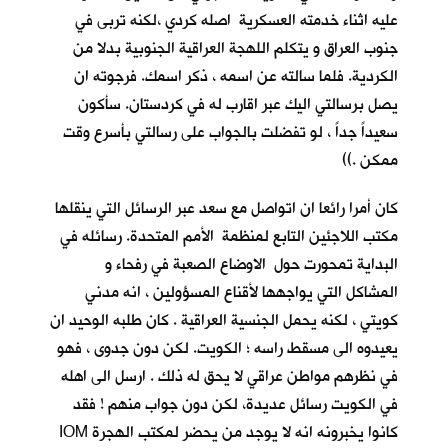
عليه اثناء خدمته العسكرية اصله كردي ،لكنه تربى في
جنوب العراق و يتكلم اللهجة العراقية الجنوبية بدلا من
الكردية. فلما سالته عن اسمه ، ذكر اسمك. فرجوته ان
يصل برسالتي اليك عبر اقارب له في كردستان. سأكون
سعيداً جداً ، لو تفضلت بالجواب على رسالتي بأسرع وقت
ممكن .))
كان أمرا رائعا ان اتواصل مع سعد عبر الرسائل التي ينقلها
مكتب اللاجئين التابع لمنظمة الأمم المتحدة. رسائله في
البداية تمحورت حول الاوضاع الصعبة في رفحاء و
المشاكل التي يواجهها لأقناع المسؤولين ، انه مدني
كويتي ، لكنه يحمل الجنسية العراقية . كان طلبه الوحيد ان
يعيدوه الى مسقط راسه ؛ الكويت. لكن دون جدوى ، فهو
في نظرهم مواطن عراقي لا يحق له ذلك . ارسل الى اهله
في الكويت رسائل عديدة، لكن دون جواب منهم ! فقد
كانوا يخبرونه انه لا يوجد من يحضر لمكتب الهجرة IOM