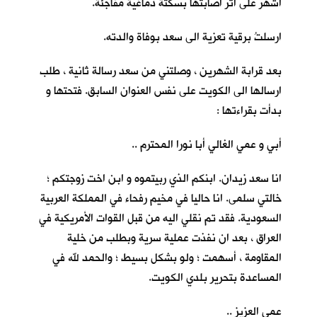
اشهر على اثر اصابتها بسكتة دماغية مفاجئة.
ارسلتُ برقية تعزية الى سعد بوفاة والدته.
بعد قرابة الشهرين ، وصلتني من سعد رسالة ثانية ، طلب
ارسالها الى الكويت على نفس العنوان السابق. فتحتها و
بدأت بقراءتها :
أبي و عمي الغالي أبا نورا المحترم ..
انا سعد زيدان. ابنكم الذي ربيتموه و ابن اخت زوجتكم ؛
خالتي سلمى. انا حاليا في مخيم رفحاء في المملكة العربية
السعودية. فقد تم نقلي اليه من قبل القوات الأمريكية في
العراق ، بعد ان نفذت عملية سرية وبطلب من خلية
المقاومة ، أسهمت ؛ ولو بشكل بسيط ؛ والحمد لله في
المساعدة بتحرير بلدي الكويت.
عمي العزيز ..