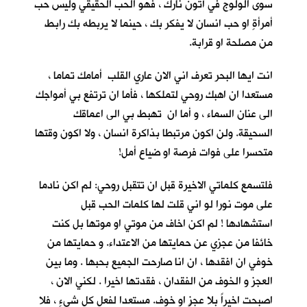
سوى الولوج في أُتون نارك ، فهو الحب الحقيقي وليس حب
أمرأةٍ او حب انسان لا يفكر بك ، حينما لا يربطه بك رابط
من مصلحة او قرابة.
انت ايها البحر تعرف اني الان عاري القلب أمامك تماما ،
مستعدا ان اهبك روحي لتملكها ، فأما ان ترتفع بي أمواجك
الى عنان السماء ، و أما ان تهبط بي الى اعماقك
السحيقة. ولن اكون مرتبطا بذاكرة انسان ، ولا اكون وقتها
متحسرا على فوات فرصة او ضياع أمل!
فلتسمع كلماتي الاخيرة قبل ان تتقبل روحي: لم اكن نادما
على موت نورا لو اني قلت لها كلمات الحب قبل
استشهادها ! لم اكن اخاف من موتي او موتها بل كنت
خائفا من عجزي عن حمايتها من الاعتداء. و حمايتها من
خوفي ان افقدها ، ان انا صارحت الجميع بحبها . وما بين
العجز و الخوف من الفقدان ، فقدتها اخيرا . لكني الان ،
اصبحت اخيراً بلا عجزٍ او خوف. مستعدا لفعل كل شيءٍ ، فلا