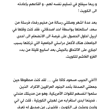
و ربما سيفلح في تسليم نفسه لهم ، و اقناعهم بإعادته
الى الكويت !
بعد عدة اشهر وصلتني رسالة من مخيم رفحاء مُرسلة من
سعد. استلمتها بواسطة احد اصدقائي. فقد كنت وقتها في
اربيل احاول الحصول على فرصة الى الانضمام الى احدى
الجامعات هناك لأكمل دراستي الجامعية التي تركتها بسبب
اجباري على الالتحاق بالجيش بعد اسابيع قليلة من بدء
الغزو الغاشم للكويت.
((اخي الحبيب مسعود كاكا علي … لقد كنت محظوظا حين
جمعتني الصدفة بأحد الجنود العراقيين الاكراد الذين
سلموا انفسهم للقوات الأمريكية. وهو من مدينتك مندلي
. فحينما ابدى استغرابه من لهجتي الكويتية ، قلت لي اني
ولدت وعشت في الكويت ، فاخبرني عن صديق له تعرف