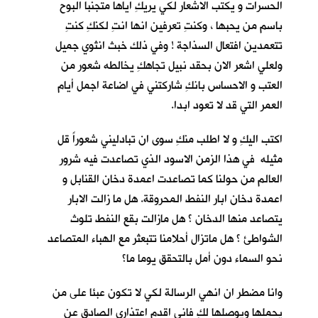
الحسرات و يكتب الاشعار لكي يريكِ اياها متجنبا البوح
باسم من يحبها ، وكنتِ تعرفين انها انتِ لكنكِ كنتِ
تتعمدين افتعال السذاجة ! وفي ذلك خبث انثوي جميل
ولعلي اشعر الان بحقد نبيل تجاهكِ يخالطه شعور من
العتب و الاحساس بانكِ شاركتني في اضاعة اجمل أيام
العمر التي قد لا تعود ابدا.
اكتب اليكِ و لا اطلب منكِ سوى ان تبادليني شعوراً قل
مثيله في هذا الزمن الاسود الذي تصاعدت فيه شرور
العالم من حولنا كما تصاعدت اعمدة دخان القنابل و
اعمدة دخان ابار النفط المحروقة. هل ما زالت الابار
يتصاعد منها الدخان ؟ هل مازالت بقع النفط تلوث
الشواطئ ؟ هل ماتزال أحلامنا تتبعثر مع الهباء المتصاعد
نحو السماء دون أمل بالتحقق يوما ما؟
وانا مضطر ان انهي الرسالة لكي لا تكون عبئا على من
يحملها ويوصلها لكِ فاني اقدم اعتذاري الصادق عن