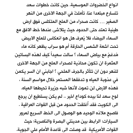
انواع الخضروات الموسمية. حين كانت خطوات سعد
تتسارع مبتعدا عنا، تأملتُ في الجهة الاخرى من النهر
الصغير … كانت صحراء من الملح المتكلس فوق ارض
طينية تمتد حتى الحدود حيث يتلاشى عندها خط الافق مع
السماء البيضاء فلا يُعرف هل هو انعكاس للملح الابيض
تحت اشعة الشمس الحارقة أم هو سراب يظهر كانه ماء
مُدغمٌ مع بياض السماء ؟ سالت سعيداً كيف لهذه البساتين
المثمرة ان تكون محاذية لصحراء الملح من الجهة الاخرى
للنهر دون ان تتأثر بالجرف الملحي ؟ اجابني ان السر يكمن
في عذوبة المياه و تدفقها المستمر خلال مواسم السنة ،
فهذه الارض لن تموت لأنها شبه جزيرة تحيطها المياه.
لوح سعد لنا بيده كوداع اخير .. لم يكن يستطيع ان يرجع
الى الكويت فقد أُغلقتْ الحدود من قبل القوات العراقية .
فاصبح ملاذه الوحيد هو الوصول الى الخط السريع لمرور
السيارات؛ الرابط بين مدينتي البصرة والناصرية؛ حيث
القوات الأمريكية قد وصلت الى قاعدة الأمام علي الجوية.