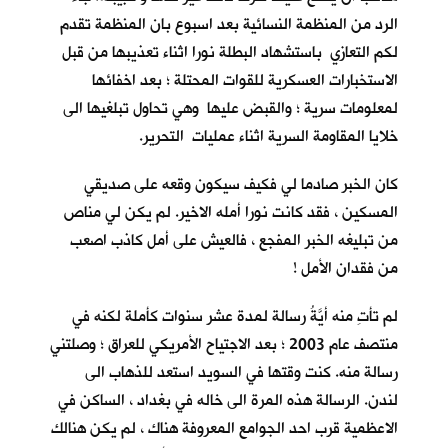
الرد من المنظمة النسائية بعد اسبوع بان المنظمة تقدم
لكم التعازي باستشهاد البطلة نورا اثناء تعذيبها من قبل
الاستخبارات العسكرية للقوات المحتلة ؛ بعد اخفائها
لمعلومات سرية ؛ والقبض عليها وهي تحاول تبلغيها الى
خلايا المقاومة السرية اثناء عمليات التحرير.
كان الخبر صادما لي فكيف سيكون وقعه على صديقي
المسكين ، فقد كانت نورا أمله الاخير. لم يكن لي مناص
من تبليغه الخبر المفجع ، فالعيش على أمل كاذب اصعب
من فقدان الأمل !
لم تأتِ منه أيَّةُ رسالة لمدة عشر سنوات كأملة لكنه في
منتصف عام 2003 ؛ بعد الاجتياح الأمريكي للعراق ؛ وصلتني
رسالة منه. كنت وقتها في السويد استعد للذهاب الى
لندن. الرسالة هذه المرة الى خاله في بغداد ، الساكن في
الاعظمية قرب احد الجوامع المعروفة هناك ، لم يكن هنالك