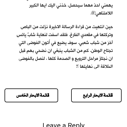
يهمني احدٌ مهما سيحصل. خذني اليك ايها الكبير
اللامتناهي!)).
حين انتهيت من قراءة الرسالة الاخيرة نزلت من الباص
وتركتها في مقعدي الفارغ. فلقد اسفت لنهاية شابٍّ يائسٍ
آخرَ من شباب شعبي. سوف يضيع في أُتون الفوضى التي
تجتاح الوطن. كم من الشباب ينبغي ان نضحي بهم قبل
ان نجتاز مراحل الترويع و الصدمة كلها ، لنصل بالفوضى
الخلاقة الى نهايتها ؟!
قائمة الابحار الرابع
قائمة الابحار الخامس
Leave a Reply