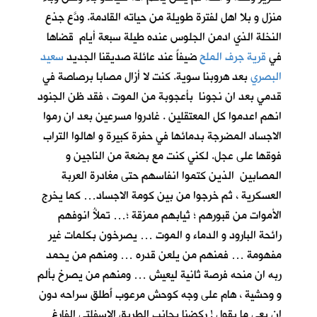
منزل و بلا اهل لفترة طويلة من حياته القادمة. ودَّع جذع
النخلة الذي ادمن الجلوس عنده طيلة سبعة أيام قضاها
في
قرية جرف الملح
ضيفاً عند عائلة صديقنا الجديد
سعيد
البصري
بعد هروبنا سوية. كنت لا أزال مصابا برصاصة في
قدمي بعد ان نجونا بأعجوبة من الموت ، فقد ظن الجنود
انهم اعدموا كل المعتقلين . غادروا مسرعين بعد ان رموا
الاجساد المضرجة بدمائها في حفرة كبيرة و اهالوا التراب
فوقها على عجل. لكني كنت مع بضعة من الناجين و
المصابين الذين كتموا انفاسهم حتى مغادرة العربة
العسكرية ، ثم خرجوا من بين كومة الاجساد… كما يخرج
الأموات من قبورهم ؛ ثيابهم ممزقة ؛… تملأُ انوفهم
رائحة البارود و الدماء و الموت … يصرخون بكلمات غير
مفهومة … فمنهم من يلعن قدره … ومنهم من يحمد
ربه ان منحه فرصة ثانية ليعيش … ومنهم من يصرخ بألم
و وحشية ، هام على وجه كوحش مرعوب أَطلق سراحه دون
ان يعي ما يقول ! ركضنا بجانب الطريق الاسفلتي الفارغ