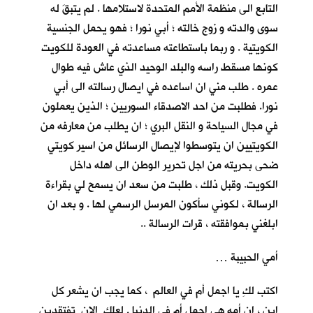
التابع الى منظمة الأمم المتحدة لاستلامها . لم يتبقَ له
سوى والدته و زوج خالته ؛ أبي نورا ؛ فهو يحمل الجنسية
الكويتية . و ربما باستطاعته مساعدته في العودة للكويت
كونها مسقط راسه والبلد الوحيد الذي عاش فيه طوال
عمره . طلب مني ان اساعده في ايصال رسالته الى أبي
نورا. فطلبت من احد الاصدقاء السوريين ؛ الذين يعملون
في مجال السياحة و النقل البري ؛ ان يطلب من معارفه من
الكويتيين ان يتوسطوا لإيصال الرسائل من اسير كويتي
ضحى بحريته من اجل تحرير الوطن الى اهله داخل
الكويت. وقبل ذلك ، طلبت من سعد ان يسمح لي بقراءة
الرسالة ، لكوني سأكون المرسل الرسمي لها . و بعد ان
ابلغني بموافقته ، قرات الرسالة ..
أمي الحبيبة …
اكتب لكِ يا اجمل أم في العالم ، كما يجب ان يشعر كل
ابنٍ ، ان أمه هي اجمل أم في الدنيا . لعلكِ الان تفتقدين