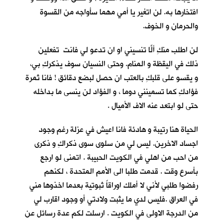
افتخارها به. لن اتغير يا أمي مهما سأواجه من القسوة
والحرمان و الخوف.
لن اطلب منكِ ألّا تنسيني او ان تدعو لي فانتِ تفعلين
ذلك في اليقظة و المنام. وحتى النسيان سوف يذكركِ بي،
و يقسو على قلبكِ بالعتب ان حصل لبضع دقائق ! فانا ثمرة
فؤادكِ كما تسمينني دوما ، و الفؤاد لن ينسى ما بداخله
حتى لو ابتعد عنه الاف الأميال .
الحياة هنا رتيبة و هادئة فانا اعيش في عزلة رغم وجود
اجساد الاخرين. ليس لي من سلوى سوى ذكراكِ و ذكرى
من احب من اهلي في الكويت الحبيبة . اتمنى لو ارجع
بأسرع وقت . قدمت طلبا الى الأمم المتحدة ، لكنهم
رفضوا طلبي لأني لا أملك اوراقاً ثبوتية بعدما اخذوها مني
في العراق .فليس لدي ما يثبت ولادتي أو وجود اقارب لي
من الدرجة الاولى في الكويت . ارسلت لكم عدة رسائل عن