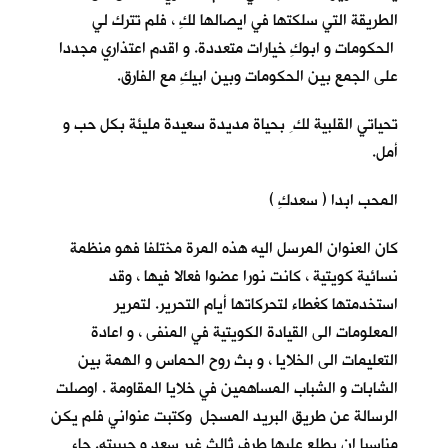
الطريقة التي سلكتها في ايصالها لكِ ، فلم تترك لي
الحكومات و ابوكِ خيارات متعددة. و اقدم اعتذاري مجددا
على الجمع بين الحكومات وبين ابيكِ مع الفارق.
تحياتي القلبية لك ِ بحياة مديدة سعيدة مليئة بكل حب و
أمل.
المحب ابدا ( سعدكِ )
كان العنوان المرسل اليه هذه المرة مختلفا فهو منظمة
نسائية كويتية ، كانت نورا عضوا فعالا فيها ، وقد
استخدمتها كغطاء لتحركاتها أيام التحرير. لتمرير
المعلومات الى القيادة الكويتية في المنفى ، و اعادة
التعليمات الى الخلايا ، و بث روح الحماس و الهمة بين
الشابات و الشباب المساهمين في خلايا المقاومة . اوصلت
الرسالة عن طريق البريد المسجل وكتبت عنواني فلم يكن
مناسبا ان يطلع عليها طرف ثالث غير سعد و حبيبته. جاء