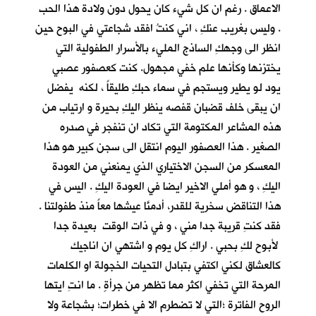
الاعماق . رغم ان كل شيء كان يحول دون ولادة هذا الحب
. وليس بغريب عنكِ ، اني كنتُ افقد شجاعتي في البوح حين
انظر الى وجهكِ الساذج المليء بالأسرار الطفولية التي
يختزنها وكأنها علم خفي مجهول. كنت كعصفور عصبي
يود لو يطير ويستجم في سماء حبكِ طليقاً ، لكنه يفضل
ان يبقى خلف قضبان قفصه ينظر اليكِ بحيرة و ارتياب من
هذه المشاعر المكتومة التي تكاد ان تنفجر في صدره
الصغير . هذا العصفور اليوم انتقل الى سجن كبير هو هذا
المعسكر من السجن الاختياري الذي يمنعني من العودة
اليكِ ، و هو أملي الاخير ايضا في العودة اليكِ . اليس في
هذا التناقض سخرية للقدر، أدمنَّا عيشها معاً منذ طفولتنا .
فقد كنتِ قريبة جدا مني ، و في ذات الوقت بعيدة جدا
لأبوح لكِ بحبي . اراكِ كل يوم و اشتهي ان اناجيك
كالعشاق لكني اكتفي بتبادل التحيات الخجولة او الكلمات
المرحة التي تخفي اكثر مما تظهر من جرأةٍ . ما انتِ ايتها
الروح الفاترة ؛التي لا تضطرم الا في خطرات؛ بشجاعة ولا