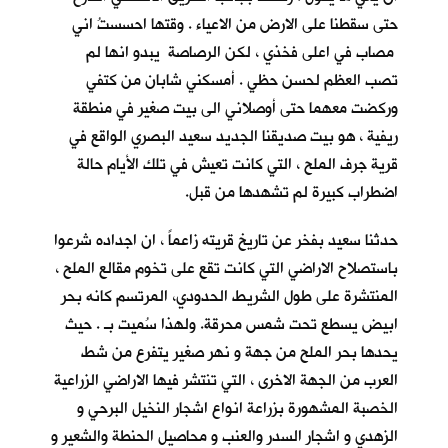
حتى سقطنا على الارض من الاعياء . وقتها احسستُ اني
مصاب في اعلى فخذي ، لكن الرصاصة يبدو انها لم
تصب العظم لحسن حظي . أمسكني شابان من كتفي
وركضت معهما حتى أوصلاني الى بيت صغير في منطقة
ريفية ، هو بيت صديقنا الجديد سعيد البصري
الواقع في
قرية جرف الملح
، التي كانت تعيش في تلك الأيام حالة
اضطراب كبيرة لم تشهدها من قبل.
حدثنا سعيد بفخر عن تاريخ قريته زاعماً ، ان اجداده شرعوا
باستصلاح الاراضي التي كانت تقع على تخوم مقالع الملح ،
المنتشرة على طول الشريط الحدودي، المرتسم كانه بحر
ابيض يسطع تحت شمس محرقة. ولهذا سُميت بـ
. حيث
يحدها بحر الملح من جهة و نهر صغير يتفرع من شط
العرب من الجهة الاخرى ، التي تنتشر فيها الاراضي الزراعية
الخصبة المشهورة بزراعة انواع اشجار النخيل البرحي و
الزهدي و اشجار السدر والعنب و محاصيل الحنطة والشعير و