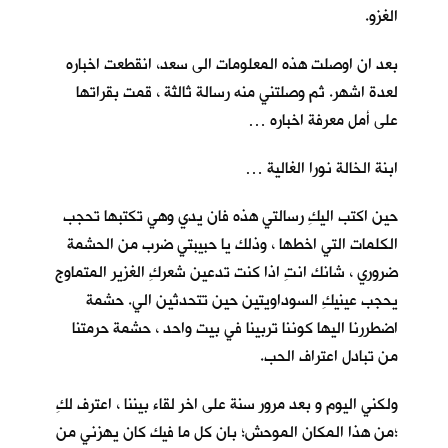
الغزو.
بعد ان اوصلت هذه المعلومات الى سعد، انقطعت اخباره
لعدة اشهر. ثم وصلتني منه رسالة ثالثة ، قمت بقراتها
على أمل معرفة اخباره …
ابنة الخالة نورا الغالية …
حين اكتب اليكِ رسالتي هذه فان يدي وهي تكتبها تحجب
الكلمات التي اخطها ، وذلك يا حبيبتي ضرب من الحشمة
ضروري ، شانك انتِ اذا كنت تدعين شعركِ الغزير المتماوج
يحجب عينيكِ السوداويتين حين تتحدثين الي. حشمة
اضطررنا اليها كوننا تربينا في بيت واحد ، حشمة حرمتنا
من تبادل اعتراف الحب.
ولكني اليوم و بعد مرور سنة على اخر لقاء بيننا ، اعترف لكِ
؛من هذا المكان الموحش؛ بان كل ما فيك كان يهزني من