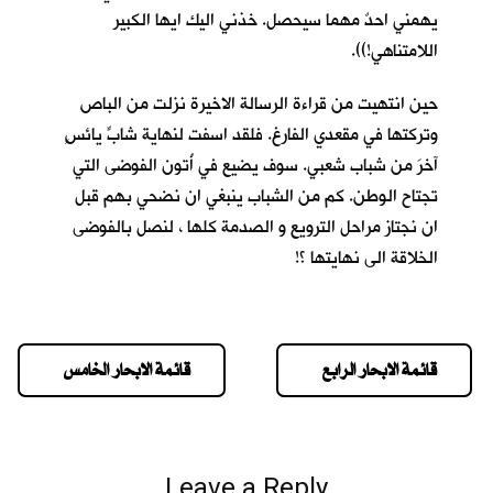
يهمني احدٌ مهما سيحصل. خذني اليك ايها الكبير
اللامتناهي!)).
حين انتهيت من قراءة الرسالة الاخيرة نزلت من الباص
وتركتها في مقعدي الفارغ. فلقد اسفت لنهاية شابٍّ يائسٍ
آخرَ من شباب شعبي. سوف يضيع في أُتون الفوضى التي
تجتاح الوطن. كم من الشباب ينبغي ان نضحي بهم قبل
ان نجتاز مراحل الترويع و الصدمة كلها ، لنصل بالفوضى
الخلاقة الى نهايتها ؟!
قائمة الابحار الرابع
قائمة الابحار الخامس
Leave a Reply