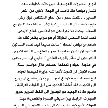
انواع الخضروات الموسمية. حين كانت خطوات سعد
تتسارع مبتعدا عنا، تأملتُ في الجهة الاخرى من النهر
الصغير … كانت صحراء من الملح المتكلس فوق ارض
طينية تمتد حتى الحدود حيث يتلاشى عندها خط الافق مع
السماء البيضاء فلا يُعرف هل هو انعكاس للملح الابيض
تحت اشعة الشمس الحارقة أم هو سراب يظهر كانه ماء
مُدغمٌ مع بياض السماء ؟ سالت سعيداً كيف لهذه البساتين
المثمرة ان تكون محاذية لصحراء الملح من الجهة الاخرى
للنهر دون ان تتأثر بالجرف الملحي ؟ اجابني ان السر يكمن
في عذوبة المياه و تدفقها المستمر خلال مواسم السنة ،
فهذه الارض لن تموت لأنها شبه جزيرة تحيطها المياه.
لوح سعد لنا بيده كوداع اخير .. لم يكن يستطيع ان يرجع
الى الكويت فقد أُغلقتْ الحدود من قبل القوات العراقية .
فاصبح ملاذه الوحيد هو الوصول الى الخط السريع لمرور
السيارات؛ الرابط بين مدينتي البصرة والناصرية؛ حيث
القوات الأمريكية قد وصلت الى قاعدة الأمام علي الجوية.