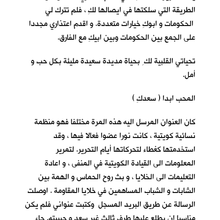
الطريقة التي سلكتها في ايصالها لكِ ، فلم تترك لي
الحكومات و ابوكِ خيارات متعددة. و اقدم اعتذاري مجددا
على الجمع بين الحكومات وبين ابيكِ مع الفارق.
تحياتي القلبية لك ِ بحياة مديدة سعيدة مليئة بكل حب و
أمل.
المحب ابدا ( سعدكِ )
كان العنوان المرسل اليه هذه المرة مختلفا فهو منظمة
نسائية كويتية ، كانت نورا عضوا فعالا فيها ، وقد
استخدمتها كغطاء لتحركاتها أيام التحرير. لتمرير
المعلومات الى القيادة الكويتية في المنفى ، و اعادة
التعليمات الى الخلايا ، و بث روح الحماس و الهمة بين
الشابات و الشباب المساهمين في خلايا المقاومة . اوصلت
الرسالة عن طريق البريد المسجل وكتبت عنواني فلم يكن
مناسبا ان يطلع عليها طرف ثالث غير سعد و حبيبته. جاء