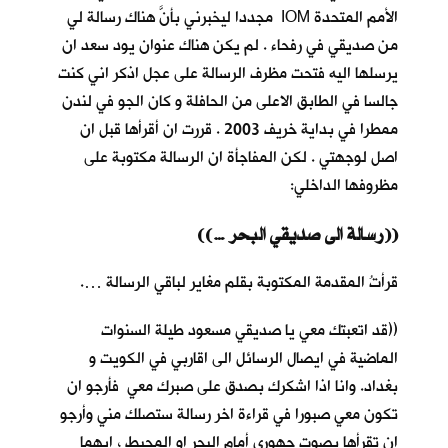
الأمم المتحدة IOM مجددا ليخبرني بأنَّ هناك رسالة لي
من صديقي في رفحاء . لم يكن هناك عنوان يود سعد ان
يرسلها اليه فتحت مظرف الرسالة على عجل اذكر اني كنت
جالسا في الطابق الاعلى من الحافلة و كان الجو في لندن
ممطرا في بداية خريف 2003 . قررت ان أقرأها قبل ان
اصل لوجهتي . لكن المفاجأة ان الرسالة مكتوبة على
مظروفها الداخلي:
((… رسالة الى صديقي البحر))
قرأتُ المقدمة المكتوبة بقلم مغاير لباقي الرسالة ….
((قد اتعبتك معي يا صديقي مسعود طيلة السنوات
الماضية في ايصال الرسائل الى اقاربي في الكويت و
بغداد. وانا اذا اشكرك بصدق على صبرك معي فأرجو ان
تكون معي صبورا في قراءة اخر رسالة ستصلك مني وأرجو
ان تقرأها بصوت جهوري أمام البحر او المحيط ، ايهما