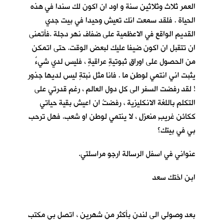
العمر ثلاث وثلاثين سنة و اود ان اكون لك سندا في هذه
الحياة . فلقد سمعت انك تعيش وحيدا في بيت جدي
القديم الواقع في الاعظمية على ضفاف نهر دجلة .فأتمنى
ان تتقبل ان اكون ضيفا عليك لبعض الوقت. حتى اتمكن
من الحصول على اوراقٍ ثبوتيةٍ عراقيةٍ ، فليس لدي شيءٌ
يثبت اني انتمي لوطنٍ ما . فانا مثل نبتةٍ ليس لديها جذور
! لقد رفضت السفر الى كل دول العالم ، رغم قدرتي على
التكلم باللغة الانكليزية ، رفضتُ ان اعيش بقية حياتي
ككائن غريبٍ منعزلٍ ، لا ينتمي لوطن او شعب. فهل ترحب
بي في بيتك؟
عنواني في اسفل الرسالة ارجو مراسلتي.
ابن اختك سعد
بعد وصولي الى لندن بأكثر من شهرين ، اتصل بي مكتب