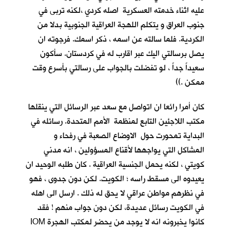
عليه اثناء خدمته العسكرية اصله كردي ،لكنه تربى في
جنوب العراق و يتكلم اللهجة العراقية الجنوبية بدلا من
الكردية. فلما سالته عن اسمه ، ذكر اسمك. فرجوته ان
يصل برسالتي اليك عبر اقارب له في كردستان. سأكون
سعيداً جداً ، لو تفضلت بالجواب على رسالتي بأسرع وقت
ممكن .))
كان أمرا رائعا ان اتواصل مع سعد عبر الرسائل التي ينقلها
مكتب اللاجئين التابع لمنظمة الأمم المتحدة. رسائله في
البداية تمحورت حول الاوضاع الصعبة في رفحاء و
المشاكل التي يواجهها لأقناع المسؤولين ، انه مدني
كويتي ، لكنه يحمل الجنسية العراقية . كان طلبه الوحيد ان
يعيدوه الى مسقط راسه ؛ الكويت. لكن دون جدوى ، فهو
في نظرهم مواطن عراقي لا يحق له ذلك . ارسل الى اهله
في الكويت رسائل عديدة، لكن دون جواب منهم ! فقد
كانوا يخبرونه انه لا يوجد من يحضر لمكتب الهجرة IOM