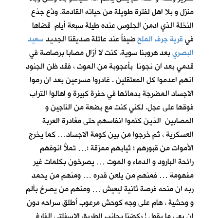
منزل و بلا اهل لفترة طويلة من حياته القادمة. ودَّع جذع
النخلة الذي ادمن الجلوس عنده طيلة سبعة أيام قضاها
في
قرية جرف الملح
ضيفاً عند عائلة صديقنا الجديد
سعيد
البصري
بعد هروبنا سوية. كنت لا أزال مصابا برصاصة في
قدمي بعد ان نجونا بأعجوبة من الموت ، فقد ظن الجنود
انهم اعدموا كل المعتقلين . غادروا مسرعين بعد ان رموا
الاجساد المضرجة بدمائها في حفرة كبيرة و اهالوا التراب
فوقها على عجل. لكني كنت مع بضعة من الناجين و
المصابين الذين كتموا انفاسهم حتى مغادرة العربة
العسكرية ، ثم خرجوا من بين كومة الاجساد… كما يخرج
الأموات من قبورهم ؛ ثيابهم ممزقة ؛… تملأُ انوفهم
رائحة البارود و الدماء و الموت … يصرخون بكلمات غير
مفهومة … فمنهم من يلعن قدره … ومنهم من يحمد
ربه ان منحه فرصة ثانية ليعيش … ومنهم من يصرخ بألم
و وحشية ، هام على وجه كوحش مرعوب أَطلق سراحه دون
ان يعي ما يقول ! ركضنا بجانب الطريق الاسفلتي الفارغ