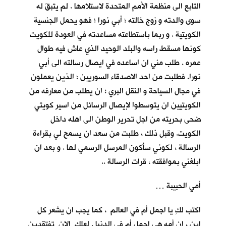
التابع الى منظمة الأمم المتحدة لاستلامها . لم يتبقَ له
سوى والدته و زوج خالته ؛ أبي نورا ؛ فهو يحمل الجنسية
الكويتية . و ربما باستطاعته مساعدته في العودة للكويت
كونها مسقط راسه والبلد الوحيد الذي عاش فيه طوال
عمره . طلب مني ان اساعده في ايصال رسالته الى أبي
نورا. فطلبت من احد الاصدقاء السوريين ؛ الذين يعملون
في مجال السياحة و النقل البري ؛ ان يطلب من معارفه من
الكويتيين ان يتوسطوا لإيصال الرسائل من اسير كويتي
ضحى بحريته من اجل تحرير الوطن الى اهله داخل
الكويت. وقبل ذلك ، طلبت من سعد ان يسمح لي بقراءة
الرسالة ، لكوني سأكون المرسل الرسمي لها . و بعد ان
ابلغني بموافقته ، قرات الرسالة ..
أمي الحبيبة …
اكتب لكِ يا اجمل أم في العالم ، كما يجب ان يشعر كل
ابنٍ ، ان أمه هي اجمل أم في الدنيا . لعلكِ الان تفتقدين