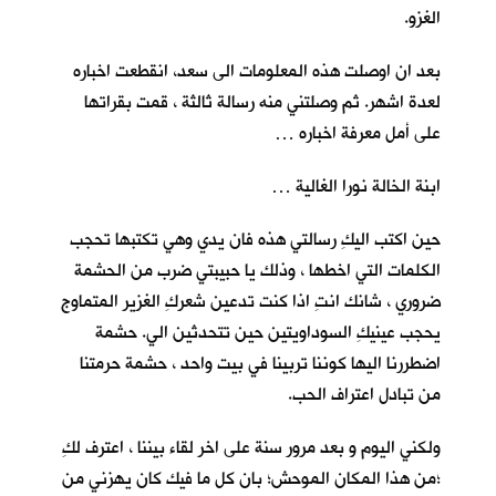
الغزو.
بعد ان اوصلت هذه المعلومات الى سعد، انقطعت اخباره
لعدة اشهر. ثم وصلتني منه رسالة ثالثة ، قمت بقراتها
على أمل معرفة اخباره …
ابنة الخالة نورا الغالية …
حين اكتب اليكِ رسالتي هذه فان يدي وهي تكتبها تحجب
الكلمات التي اخطها ، وذلك يا حبيبتي ضرب من الحشمة
ضروري ، شانك انتِ اذا كنت تدعين شعركِ الغزير المتماوج
يحجب عينيكِ السوداويتين حين تتحدثين الي. حشمة
اضطررنا اليها كوننا تربينا في بيت واحد ، حشمة حرمتنا
من تبادل اعتراف الحب.
ولكني اليوم و بعد مرور سنة على اخر لقاء بيننا ، اعترف لكِ
؛من هذا المكان الموحش؛ بان كل ما فيك كان يهزني من