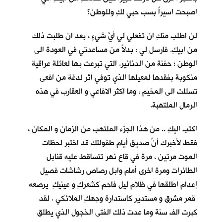
اصبحت اسيراً بسب حبي لكِ وللوطن؟
لن اطلب منكِ ان تفعلي لي أيَّ شيءٍ ، بعد ان طلبت ذلك
من ابيكِ. فارسل لي ؛ بدلاً من مساعدتي في العودة الى
الوطن ؛ حفنة من الدنانير. التي تبرعت بها لعائلة عراقية
منكوبة بفقدها لمعيلها الذي توفي اثر لدغة من افعى
تسللت الى المخيم ، وما اكثر الافاعي و العقارب في هذه
الرمال الملتهبة.
اكتب اليكِ .. من هذا الجزء الملتهب من الزمان و المكان ،
فقط لأخبرك أنّ صديق أيام طفولتكِ قد اختبر لحظات
الموت مرتين ، مرة في قاع نهر تتساقط عليه قنابل
الطائرات ومرة اخرى أمام وابل رصاص رشاشات فصيل
إعدام اطلقها في ظلام ليل فاحم كشعركِ و عينيكِ يرصعه
قمر مشرق و مستدير كاستدارة وجهكِ الملائكي . لقد
كبرت الف سنة وما عدت ذلك الفتى الخجول الذي يطلق