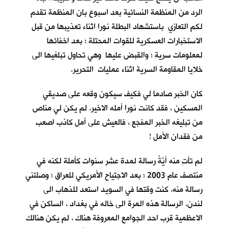
الرد من المنظمة النسائية بعد اسبوع بان المنظمة تقدم
لكم التعازي باستشهاد البطلة نورا اثناء تعذيبها من قبل
الاستخبارات العسكرية للقوات المحتلة ؛ بعد اخفائها
لمعلومات سرية ؛ والقبض عليها وهي تحاول تبلغيها الى
خلايا المقاومة السرية اثناء عمليات التحرير.
كان الخبر صادما لي فكيف سيكون وقعه على صديقي
المسكين ، فقد كانت نورا أمله الاخير. لم يكن لي مناص
من تبليغه الخبر المفجع ، فالعيش على أمل كاذب اصعب
من فقدان الأمل !
لم تأتِ منه أيَّةُ رسالة لمدة عشر سنوات كأملة لكنه في
منتصف عام 2003 ؛ بعد الاجتياح الأمريكي للعراق ؛ وصلتني
رسالة منه. كنت وقتها في السويد استعد للذهاب الى
لندن. الرسالة هذه المرة الى خاله في بغداد ، الساكن في
الاعظمية قرب احد الجوامع المعروفة هناك ، لم يكن هنالك