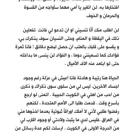
افتخارها به. لن اتغير يا أمي مهما سأواجه من القسوة
والحرمان و الخوف.
لن اطلب منكِ ألّا تنسيني او ان تدعو لي فانتِ تفعلين
ذلك في اليقظة و المنام. وحتى النسيان سوف يذكركِ بي،
و يقسو على قلبكِ بالعتب ان حصل لبضع دقائق ! فانا ثمرة
فؤادكِ كما تسمينني دوما ، و الفؤاد لن ينسى ما بداخله
حتى لو ابتعد عنه الاف الأميال .
الحياة هنا رتيبة و هادئة فانا اعيش في عزلة رغم وجود
اجساد الاخرين. ليس لي من سلوى سوى ذكراكِ و ذكرى
من احب من اهلي في الكويت الحبيبة . اتمنى لو ارجع
بأسرع وقت . قدمت طلبا الى الأمم المتحدة ، لكنهم
رفضوا طلبي لأني لا أملك اوراقاً ثبوتية بعدما اخذوها مني
في العراق .فليس لدي ما يثبت ولادتي أو وجود اقارب لي
من الدرجة الاولى في الكويت . ارسلت لكم عدة رسائل عن