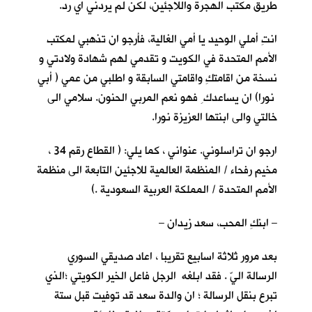
طريق مكتب الهجرة واللاجئين، لكن لم يردني اي رد.
انتِ أملي الوحيد يا أمي الغالية، فأرجو ان تذهبي لمكتب
الأمم المتحدة في الكويت و تقدمي لهم شهادة ولادتي و
نسخة من اقامتكِ واقامتي السابقة و اطلبي من عمي ( أبي
نورا) ان يساعدك ِ فهو نعم المربي الحنون. سلامي الى
خالتي والى ابنتها العزيزة نورا.
ارجو ان تراسلوني. عنواني ، كما يلي: ( القطاع رقم 34 ،
مخيم رفحاء / المنظمة العالمية للاجئين التابعة الى منظمة
الأمم المتحدة / المملكة العربية السعودية .)
– ابنكِ المحب، سعد زيدان –
بعد مرور ثلاثة اسابيع تقريبا ، اعاد صديقي السوري
الرسالة اليّ . فقد ابلغه الرجل فاعل الخير الكويتي ؛الذي
تبرع بنقل الرسالة ؛ ان والدة سعد قد توفيت قبل ستة