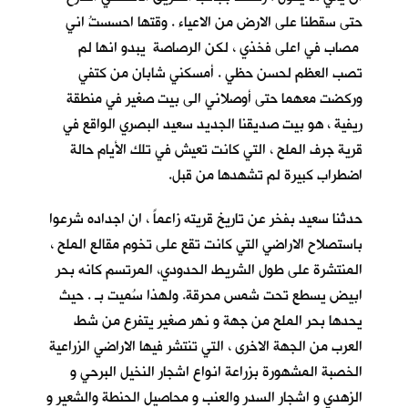
حتى سقطنا على الارض من الاعياء . وقتها احسستُ اني
مصاب في اعلى فخذي ، لكن الرصاصة يبدو انها لم
تصب العظم لحسن حظي . أمسكني شابان من كتفي
وركضت معهما حتى أوصلاني الى بيت صغير في منطقة
ريفية ، هو بيت صديقنا الجديد سعيد البصري
الواقع في
قرية جرف الملح
، التي كانت تعيش في تلك الأيام حالة
اضطراب كبيرة لم تشهدها من قبل.
حدثنا سعيد بفخر عن تاريخ قريته زاعماً ، ان اجداده شرعوا
باستصلاح الاراضي التي كانت تقع على تخوم مقالع الملح ،
المنتشرة على طول الشريط الحدودي، المرتسم كانه بحر
ابيض يسطع تحت شمس محرقة. ولهذا سُميت بـ
. حيث
يحدها بحر الملح من جهة و نهر صغير يتفرع من شط
العرب من الجهة الاخرى ، التي تنتشر فيها الاراضي الزراعية
الخصبة المشهورة بزراعة انواع اشجار النخيل البرحي و
الزهدي و اشجار السدر والعنب و محاصيل الحنطة والشعير و