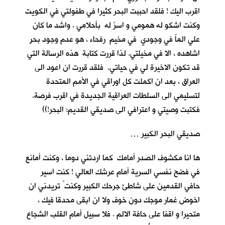
اقرب اليك ! فلقد احببت البحر كثيرا في طفولتي في الكويت
وكنت اشكو له همومي و اسرُ له بأحلامي . واشد ما كان
علي الماً في وجودي في مخيم رفحاء ، هو عدم وجود بحرٍ
اشاهده ، الا في مخيلتي. لذا قررت كتابة هذه الرسالة التي
قد تكون الاخيرة لي في حياتي. فلقد قررت ان اعود الى
العراق ، بعد ان اكملت كل اوراقي في الأمم المتحدة
لتسليمي الى السلطات العراقية الجديدة في اقرب فرصة.
فكتبت وصيتي و اعترافي الى صديقي القديم: البحر!))
صديقي البحر الكبير …
ها انا مكشوف الصدر أمامك كما اردتني دوما ، وكنت أمانع
في فضح نفسي السرية أمام عرشك العالي ! كنت اسير
حافي القدمين على شاطئ جرحك الكبير وكنت ُ تريدني ان
اخوض غمار موجك دون خوف ولا ان ابقى محدقا فيك ،
متحيرا و اقفا على حافة الالم . فلا سبيل أمام القلب الشجاع