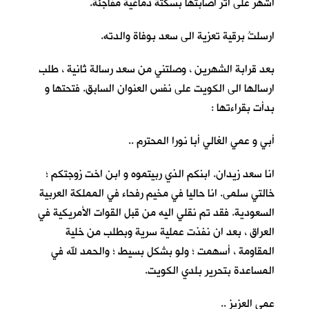
اشهر على اثر اصابتها بسكتة دماغية مفاجئة.
ارسلتُ برقية تعزية الى سعد بوفاة والدته.
بعد قرابة الشهرين ، وصلتني من سعد رسالة ثانية ، طلب
ارسالها الى الكويت على نفس العنوان السابق. فتحتها و
بدأت بقراءتها :
أبي و عمي الغالي أبا نورا المحترم ..
انا سعد زيدان. ابنكم الذي ربيتموه و ابن اخت زوجتكم ؛
خالتي سلمى. انا حاليا في مخيم رفحاء في المملكة العربية
السعودية. فقد تم نقلي اليه من قبل القوات الأمريكية في
العراق ، بعد ان نفذت عملية سرية وبطلب من خلية
المقاومة ، أسهمت ؛ ولو بشكل بسيط ؛ والحمد لله في
المساعدة بتحرير بلدي الكويت.
عمي العزيز ..