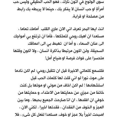
سوى الولوج في أُتون نارك ، فهو الحب الحقيقي وليس حب
أمرأةٍ او حب انسان لا يفكر بك ، حينما لا يربطه بك رابط
من مصلحة او قرابة.
انت ايها البحر تعرف اني الان عاري القلب أمامك تماما ،
مستعدا ان اهبك روحي لتملكها ، فأما ان ترتفع بي أمواجك
الى عنان السماء ، و أما ان تهبط بي الى اعماقك
السحيقة. ولن اكون مرتبطا بذاكرة انسان ، ولا اكون وقتها
متحسرا على فوات فرصة او ضياع أمل!
فلتسمع كلماتي الاخيرة قبل ان تتقبل روحي: لم اكن نادما
على موت نورا لو اني قلت لها كلمات الحب قبل
استشهادها ! لم اكن اخاف من موتي او موتها بل كنت
خائفا من عجزي عن حمايتها من الاعتداء. و حمايتها من
خوفي ان افقدها ، ان انا صارحت الجميع بحبها . وما بين
العجز و الخوف من الفقدان ، فقدتها اخيرا . لكني الان ،
اصبحت اخيراً بلا عجزٍ او خوف. مستعدا لفعل كل شيءٍ ، فلا