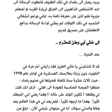
بريد يصل الى بغداد في تلك الظروف فأعطيت الرسالة الى
احد الاشخاص الذاهبين الى العراق لزيارة اقاربه او لمهام
حزبية فلم اكن على معرفة تامة به. لكني ورغم انشغالي
الشديد في تلك الاوقات لم يفتني قراءة الرسالة بدافع
الاطمئنان على صديق قديم
… الى خالي أبي وطن المحترم
بعد التحية …
قد لا تتذكرني يا خالي العزيز فقد رأيتني اخر مرة في
الكويت حين زرتنا بملابسك العسكرية في اواخر عام 1990
، مرت ثلاث عشْرة سنة كأملة قضيتها في مخيم رفحاء ،
منتظرا الفرصة المناسبة للعودة الى اهلي . اذكر انك قلت
لي وقتها: ( ثلثين الولد على خاله !) وهذا يعني اني اشبهك
كثيراً . وهذا ما ارجوه كثيراً ، فلم يعد لي في هذا العالم بعد
وفاة والدتي سواك. انا في عنفوان شبابي الآن ، ابلغ من