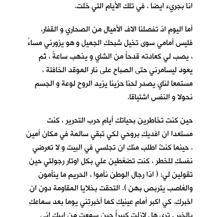
انا بجريء ايضا ، في تلك الأيام التي خلت.
أما اليوم اذ تفصلنا الاف الأميال من الصحاري و القفار،
فليس أمامي سوى تخيل شبحكِ الجميل و هو يزورني مساءً
، يصب لي كعادته قدحاً من الشاي و يذهب ساعةً ، ثم
يعود ليسامرني حتى الصباح على نار الموقد الخافتة ،
مستمعا لناي يصدر لحنا حزينا يزيد الروح لوعة و الجسم
نحولا و النفس اشتياقا.
حين كنتِ تخاطرين بحياتكِ أيام حرب التحرير ، كنت
مستعدا ان افديكِ بروحي لكي تبقي سالمة في مكان أمين
. حينما كنتُ اطلب منكِ ان تجلسي في البيت و لا تعرضي
نفسكِ للخطر ، كنتِ تضغطين علي بكل اوتار رجولتي حين
تقولين لي: ( اذا رجال الوطن نأموا ، الحريم ما ينأمون
والغاصب يتربص بهن ). التحقت بخلايا المقاومة دون ان
اخبركِ. كي اكبر أمام عينيكِ كما أخبرتِني يوما بعد سماعكِ
بالخبر . ترى هل لازلت كبيراً حين سمعتِ من ابيكِ اني