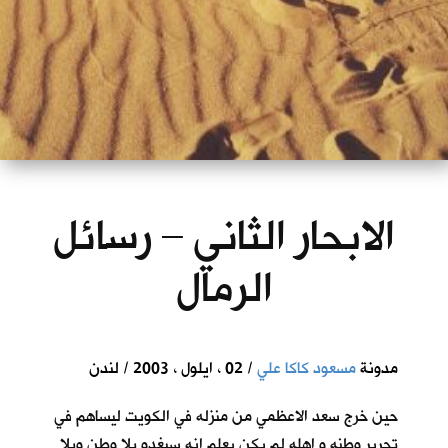
الابحار الثاني – رسائل
الرمال
مدونة
مسعود كاكا علي
/ 02 ، ايلول ، 2003 / لندن
حين خرج سعد الاعظمي من منزله في الكويت ليساهم في
تحرير وطنه و اهله لم يكن يعلم انه سيغدو بلا وطن وبلا