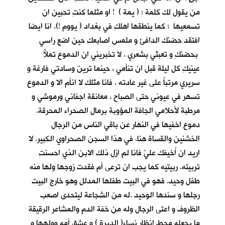
من يقول لك كلمة : ( يمة ) ! او مثلما كنتِ تحبين ان
تسمعيها ؛ كما ينطقها اهلكِ في بغداد ( يووم !). انا ايضا
افتقد حضنك الدافئ و ملمس اصابعكِ حين اضع راسي
بحضنكِ و تعبثي بشعري . لا تخبريني ان الدموع تملأُ
عينيكِ كل ليلة قبل ان تنأمي ، حينما ترينَ وسادتي فارغة و
سريري مرتباً على غير عادته . فانا مثلك لا انأم الا و الدموع
تسهر في عيوني حتى الصباح ، معانقة اجفاني ورموشي و
مرطبة لأحلامي الجافة المؤوبة برمال الصحراء المحرقة.
دموع اخفيها في النهار عن باقي الناس من الرجال
الخشنين والقساة هنا، في هذا السجن الصحراوي الكبير. لا
اريد ان اُخيفك عليّ فانا لم ازل ذلك الابن الذي احسنتِ
تربيته. ربيتيه كما يجب ان ترعى أم فقدت زوجها ولها منه
طفل وحيد. فهو في البيت طفلها المدلل وهو خارج البيت
رجلها و سندها الوحيد .له من الشجاعة ليتحدى اصعب
الظروف و اعتى الرجال وله من خفة الدم والمشاعر الرقيقة
ما يجعله محط انظار نساء( الديرة ) و عشق أمه وولهها و