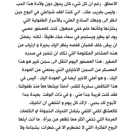
الاعماق . رغم ان كل شيء كان يحول دون ولادة هذا الحب
. وليس بغريب عنكِ ، اني كنتُ افقد شجاعتي في البوح حين
انظر الى وجهكِ الساذج المليء بالأسرار الطفولية التي
يختزنها وكأنها علم خفي مجهول. كنت كعصفور عصبي
يود لو يطير ويستجم في سماء حبكِ طليقاً ، لكنه يفضل
ان يبقى خلف قضبان قفصه ينظر اليكِ بحيرة و ارتياب من
هذه المشاعر المكتومة التي تكاد ان تنفجر في صدره
الصغير . هذا العصفور اليوم انتقل الى سجن كبير هو هذا
المعسكر من السجن الاختياري الذي يمنعني من العودة
اليكِ ، و هو أملي الاخير ايضا في العودة اليكِ . اليس في
هذا التناقض سخرية للقدر، أدمنَّا عيشها معاً منذ طفولتنا .
فقد كنتِ قريبة جدا مني ، و في ذات الوقت بعيدة جدا
لأبوح لكِ بحبي . اراكِ كل يوم و اشتهي ان اناجيك
كالعشاق لكني اكتفي بتبادل التحيات الخجولة او الكلمات
المرحة التي تخفي اكثر مما تظهر من جرأةٍ . ما انتِ ايتها
الروح الفاترة ؛التي لا تضطرم الا في خطرات؛ بشجاعة ولا