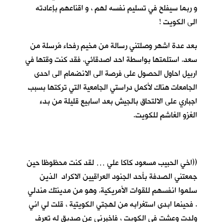
و ربما سيفلح في تسليم نفسه لهم ، و اقناعهم بإعادته
الى الكويت !
بعد عدة اشهر وصلتني رسالة من مخيم رفحاء مُرسلة من
سعد. استلمتها بواسطة احد اصدقائي. فقد كنت وقتها في
اربيل احاول الحصول على فرصة الى الانضمام الى احدى
الجامعات هناك لأكمل دراستي الجامعية التي تركتها بسبب
اجباري على الالتحاق بالجيش بعد اسابيع قليلة من بدء
الغزو الغاشم للكويت.
((اخي الحبيب مسعود كاكا علي … لقد كنت محظوظا حين
جمعتني الصدفة بأحد الجنود العراقيين الاكراد الذين
سلموا انفسهم للقوات الأمريكية. وهو من مدينتك مندلي
. فحينما ابدى استغرابه من لهجتي الكويتية ، قلت لي اني
ولدت وعشت في الكويت ، فاخبرني عن صديق له تعرف