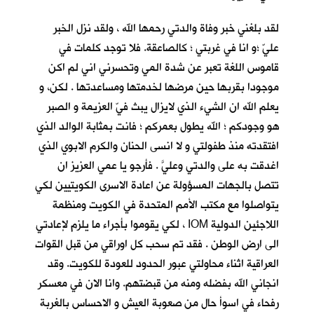
لقد بلغني خبر وفاة والدتي رحمها الله ، ولقد نزل الخبر
عليّ ؛و انا في غربتي ؛ كالصاعقة. فلا توجد كلمات في
قاموس اللغة تعبر عن شدة المي وتحسرني اني لم اكن
موجودا بقربها حين مرضها لخدمتها ومساعدتها . لكن، و
يعلم الله ان الشيء الذي لايزال يبث فيّ العزيمة و الصبر
هو وجودكم ؛ الله يطول بعمركم ؛ فانت بمثابة الوالد الذي
افتقدته منذ طفولتي و لا انسى الحنان والكرم الابوي الذي
اغدقت به على والدتي وعليَّ . فأرجو يا عمي العزيز ان
تتصل بالجهات المسؤولة عن اعادة الاسرى الكويتيين لكي
يتواصلوا مع مكتب الأمم المتحدة في الكويت ومنظمة
اللاجئين الدولية IOM ، لكي يقوموا بأجراء ما يلزم لإعادتي
الى ارض الوطن . فقد تم سحب كل اوراقي من قبل القوات
العراقية اثناء محاولتي عبور الحدود للعودة للكويت. وقد
انجاني الله بفضله ومنه من قبضتهم. وانا الان في معسكر
رفحاء في اسوأ حال من صعوبة العيش و الاحساس بالغربة