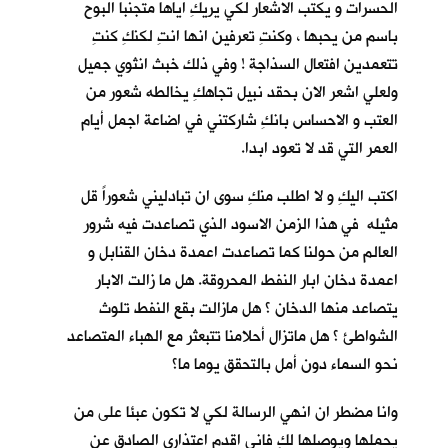
الحسرات و يكتب الاشعار لكي يريكِ اياها متجنبا البوح
باسم من يحبها ، وكنتِ تعرفين انها انتِ لكنكِ كنتِ
تتعمدين افتعال السذاجة ! وفي ذلك خبث انثوي جميل
ولعلي اشعر الان بحقد نبيل تجاهكِ يخالطه شعور من
العتب و الاحساس بانكِ شاركتني في اضاعة اجمل أيام
العمر التي قد لا تعود ابدا.
اكتب اليكِ و لا اطلب منكِ سوى ان تبادليني شعوراً قل
مثيله في هذا الزمن الاسود الذي تصاعدت فيه شرور
العالم من حولنا كما تصاعدت اعمدة دخان القنابل و
اعمدة دخان ابار النفط المحروقة. هل ما زالت الابار
يتصاعد منها الدخان ؟ هل مازالت بقع النفط تلوث
الشواطئ ؟ هل ماتزال أحلامنا تتبعثر مع الهباء المتصاعد
نحو السماء دون أمل بالتحقق يوما ما؟
وانا مضطر ان انهي الرسالة لكي لا تكون عبئا على من
يحملها ويوصلها لكِ فاني اقدم اعتذاري الصادق عن