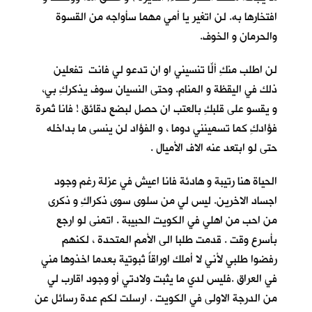
افتخارها به. لن اتغير يا أمي مهما سأواجه من القسوة
والحرمان و الخوف.
لن اطلب منكِ ألّا تنسيني او ان تدعو لي فانتِ تفعلين
ذلك في اليقظة و المنام. وحتى النسيان سوف يذكركِ بي،
و يقسو على قلبكِ بالعتب ان حصل لبضع دقائق ! فانا ثمرة
فؤادكِ كما تسمينني دوما ، و الفؤاد لن ينسى ما بداخله
حتى لو ابتعد عنه الاف الأميال .
الحياة هنا رتيبة و هادئة فانا اعيش في عزلة رغم وجود
اجساد الاخرين. ليس لي من سلوى سوى ذكراكِ و ذكرى
من احب من اهلي في الكويت الحبيبة . اتمنى لو ارجع
بأسرع وقت . قدمت طلبا الى الأمم المتحدة ، لكنهم
رفضوا طلبي لأني لا أملك اوراقاً ثبوتية بعدما اخذوها مني
في العراق .فليس لدي ما يثبت ولادتي أو وجود اقارب لي
من الدرجة الاولى في الكويت . ارسلت لكم عدة رسائل عن