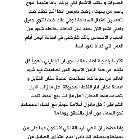
الحسرات و يكتب الاشعار لكي يريكِ اياها متجنبا البوح
باسم من يحبها ، وكنتِ تعرفين انها انتِ لكنكِ كنتِ
تتعمدين افتعال السذاجة ! وفي ذلك خبث انثوي جميل
ولعلي اشعر الان بحقد نبيل تجاهكِ يخالطه شعور من
العتب و الاحساس بانكِ شاركتني في اضاعة اجمل أيام
العمر التي قد لا تعود ابدا.
اكتب اليكِ و لا اطلب منكِ سوى ان تبادليني شعوراً قل
مثيله في هذا الزمن الاسود الذي تصاعدت فيه شرور
العالم من حولنا كما تصاعدت اعمدة دخان القنابل و
اعمدة دخان ابار النفط المحروقة. هل ما زالت الابار
يتصاعد منها الدخان ؟ هل مازالت بقع النفط تلوث
الشواطئ ؟ هل ماتزال أحلامنا تتبعثر مع الهباء المتصاعد
نحو السماء دون أمل بالتحقق يوما ما؟
وانا مضطر ان انهي الرسالة لكي لا تكون عبئا على من
يحملها ويوصلها لكِ فاني اقدم اعتذاري الصادق عن