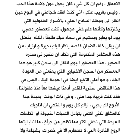
الاعماق . رغم ان كل شيء كان يحول دون ولادة هذا الحب
. وليس بغريب عنكِ ، اني كنتُ افقد شجاعتي في البوح حين
انظر الى وجهكِ الساذج المليء بالأسرار الطفولية التي
يختزنها وكأنها علم خفي مجهول. كنت كعصفور عصبي
يود لو يطير ويستجم في سماء حبكِ طليقاً ، لكنه يفضل
ان يبقى خلف قضبان قفصه ينظر اليكِ بحيرة و ارتياب من
هذه المشاعر المكتومة التي تكاد ان تنفجر في صدره
الصغير . هذا العصفور اليوم انتقل الى سجن كبير هو هذا
المعسكر من السجن الاختياري الذي يمنعني من العودة
اليكِ ، و هو أملي الاخير ايضا في العودة اليكِ . اليس في
هذا التناقض سخرية للقدر، أدمنَّا عيشها معاً منذ طفولتنا .
فقد كنتِ قريبة جدا مني ، و في ذات الوقت بعيدة جدا
لأبوح لكِ بحبي . اراكِ كل يوم و اشتهي ان اناجيك
كالعشاق لكني اكتفي بتبادل التحيات الخجولة او الكلمات
المرحة التي تخفي اكثر مما تظهر من جرأةٍ . ما انتِ ايتها
الروح الفاترة ؛التي لا تضطرم الا في خطرات؛ بشجاعة ولا