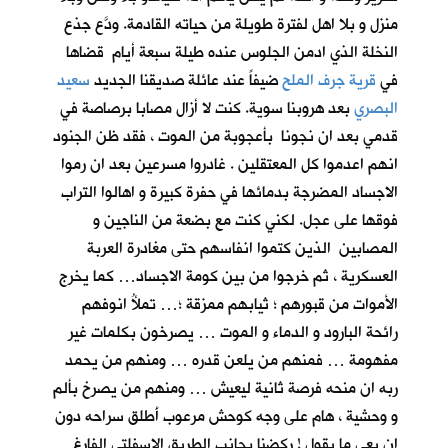
منزل و بلا اهل لفترة طويلة من حياته القادمة. ودَّع جذع
النخلة الذي ادمن الجلوس عنده طيلة سبعة أيام قضاها
في
قرية جرف الملح
ضيفاً عند عائلة صديقنا الجديد
سعيد
البصري
بعد هروبنا سوية. كنت لا أزال مصابا برصاصة في
قدمي بعد ان نجونا بأعجوبة من الموت ، فقد ظن الجنود
انهم اعدموا كل المعتقلين . غادروا مسرعين بعد ان رموا
الاجساد المضرجة بدمائها في حفرة كبيرة و اهالوا التراب
فوقها على عجل. لكني كنت مع بضعة من الناجين و
المصابين الذين كتموا انفاسهم حتى مغادرة العربة
العسكرية ، ثم خرجوا من بين كومة الاجساد… كما يخرج
الأموات من قبورهم ؛ ثيابهم ممزقة ؛… تملأُ انوفهم
رائحة البارود و الدماء و الموت … يصرخون بكلمات غير
مفهومة … فمنهم من يلعن قدره … ومنهم من يحمد
ربه ان منحه فرصة ثانية ليعيش … ومنهم من يصرخ بألم
و وحشية ، هام على وجه كوحش مرعوب أَطلق سراحه دون
ان يعي ما يقول ! ركضنا بجانب الطريق الاسفلتي الفارغ