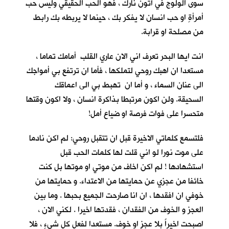
سوى الولوج في أُتون نارك ، فهو الحب الحقيقي وليس حب
أمرأةٍ او حب انسان لا يفكر بك ، حينما لا يربطه بك رابط
من مصلحة او قرابة.
انت ايها البحر تعرف اني الان عاري القلب أمامك تماما ،
مستعدا ان اهبك روحي لتملكها ، فأما ان ترتفع بي أمواجك
الى عنان السماء ، و أما ان تهبط بي الى اعماقك
السحيقة. ولن اكون مرتبطا بذاكرة انسان ، ولا اكون وقتها
متحسرا على فوات فرصة او ضياع أمل!
فلتسمع كلماتي الاخيرة قبل ان تتقبل روحي: لم اكن نادما
على موت نورا لو اني قلت لها كلمات الحب قبل
استشهادها ! لم اكن اخاف من موتي او موتها بل كنت
خائفا من عجزي عن حمايتها من الاعتداء. و حمايتها من
خوفي ان افقدها ، ان انا صارحت الجميع بحبها . وما بين
العجز و الخوف من الفقدان ، فقدتها اخيرا . لكني الان ،
اصبحت اخيراً بلا عجزٍ او خوف. مستعدا لفعل كل شيءٍ ، فلا