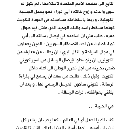
التابع الى منظمة الأمم المتحدة لاستلامها . لم يتبقَ له
سوى والدته و زوج خالته ؛ أبي نورا ؛ فهو يحمل الجنسية
الكويتية . و ربما باستطاعته مساعدته في العودة للكويت
كونها مسقط راسه والبلد الوحيد الذي عاش فيه طوال
عمره . طلب مني ان اساعده في ايصال رسالته الى أبي
نورا. فطلبت من احد الاصدقاء السوريين ؛ الذين يعملون
في مجال السياحة و النقل البري ؛ ان يطلب من معارفه من
الكويتيين ان يتوسطوا لإيصال الرسائل من اسير كويتي
ضحى بحريته من اجل تحرير الوطن الى اهله داخل
الكويت. وقبل ذلك ، طلبت من سعد ان يسمح لي بقراءة
الرسالة ، لكوني سأكون المرسل الرسمي لها . و بعد ان
ابلغني بموافقته ، قرات الرسالة ..
أمي الحبيبة …
اكتب لكِ يا اجمل أم في العالم ، كما يجب ان يشعر كل
ابنٍ ، ان أمه هي اجمل أم في الدنيا . لعلكِ الان تفتقدين