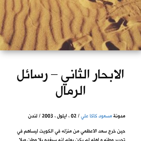
الابحار الثاني – رسائل
الرمال
مدونة
مسعود كاكا علي
/ 02 ، ايلول ، 2003 / لندن
حين خرج سعد الاعظمي من منزله في الكويت ليساهم في
تحرير وطنه و اهله لم يكن يعلم انه سيغدو بلا وطن وبلا