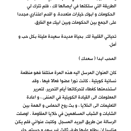
الطريقة التي سلكتها في ايصالها لكِ ، فلم تترك لي
الحكومات و ابوكِ خيارات متعددة. و اقدم اعتذاري مجددا
على الجمع بين الحكومات وبين ابيكِ مع الفارق.
تحياتي القلبية لك ِ بحياة مديدة سعيدة مليئة بكل حب و
أمل.
المحب ابدا ( سعدكِ )
كان العنوان المرسل اليه هذه المرة مختلفا فهو منظمة
نسائية كويتية ، كانت نورا عضوا فعالا فيها ، وقد
استخدمتها كغطاء لتحركاتها أيام التحرير. لتمرير
المعلومات الى القيادة الكويتية في المنفى ، و اعادة
التعليمات الى الخلايا ، و بث روح الحماس و الهمة بين
الشابات و الشباب المساهمين في خلايا المقاومة . اوصلت
الرسالة عن طريق البريد المسجل وكتبت عنواني فلم يكن
مناسبا ان يطلع عليها طرف ثالث غير سعد و حبيبته. جاء