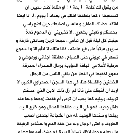
من يقول لك كلمة : ( يمة ) ! او مثلما كنتِ تحبين ان
تسمعيها ؛ كما ينطقها اهلكِ في بغداد ( يووم !). انا ايضا
افتقد حضنك الدافئ و ملمس اصابعكِ حين اضع راسي
بحضنكِ و تعبثي بشعري . لا تخبريني ان الدموع تملأُ
عينيكِ كل ليلة قبل ان تنأمي ، حينما ترينَ وسادتي فارغة و
سريري مرتباً على غير عادته . فانا مثلك لا انأم الا و الدموع
تسهر في عيوني حتى الصباح ، معانقة اجفاني ورموشي و
مرطبة لأحلامي الجافة المؤوبة برمال الصحراء المحرقة.
دموع اخفيها في النهار عن باقي الناس من الرجال
الخشنين والقساة هنا، في هذا السجن الصحراوي الكبير. لا
اريد ان اُخيفك عليّ فانا لم ازل ذلك الابن الذي احسنتِ
تربيته. ربيتيه كما يجب ان ترعى أم فقدت زوجها ولها منه
طفل وحيد. فهو في البيت طفلها المدلل وهو خارج البيت
رجلها و سندها الوحيد .له من الشجاعة ليتحدى اصعب
الظروف و اعتى الرجال وله من خفة الدم والمشاعر الرقيقة
ما يجعله محط انظار نساء( الديرة ) و عشق أمه وولهها و