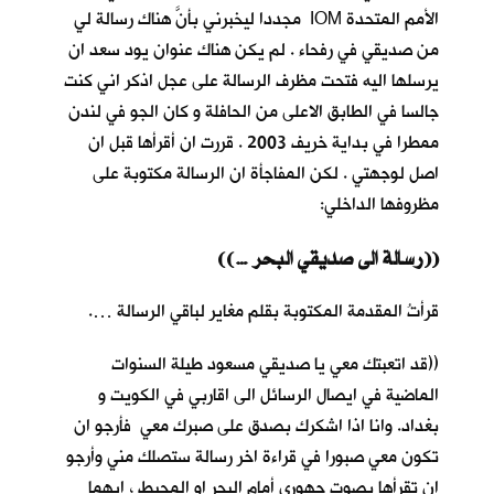
الأمم المتحدة IOM مجددا ليخبرني بأنَّ هناك رسالة لي
من صديقي في رفحاء . لم يكن هناك عنوان يود سعد ان
يرسلها اليه فتحت مظرف الرسالة على عجل اذكر اني كنت
جالسا في الطابق الاعلى من الحافلة و كان الجو في لندن
ممطرا في بداية خريف 2003 . قررت ان أقرأها قبل ان
اصل لوجهتي . لكن المفاجأة ان الرسالة مكتوبة على
مظروفها الداخلي:
((… رسالة الى صديقي البحر))
قرأتُ المقدمة المكتوبة بقلم مغاير لباقي الرسالة ….
((قد اتعبتك معي يا صديقي مسعود طيلة السنوات
الماضية في ايصال الرسائل الى اقاربي في الكويت و
بغداد. وانا اذا اشكرك بصدق على صبرك معي فأرجو ان
تكون معي صبورا في قراءة اخر رسالة ستصلك مني وأرجو
ان تقرأها بصوت جهوري أمام البحر او المحيط ، ايهما