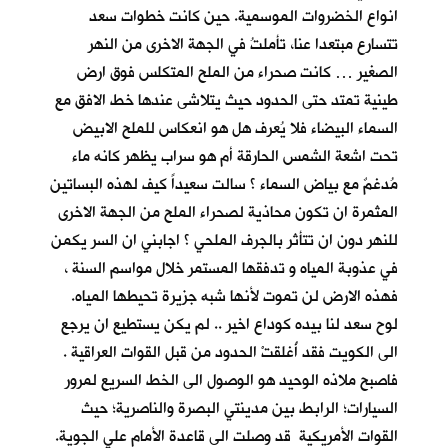
انواع الخضروات الموسمية. حين كانت خطوات سعد
تتسارع مبتعدا عنا، تأملتُ في الجهة الاخرى من النهر
الصغير … كانت صحراء من الملح المتكلس فوق ارض
طينية تمتد حتى الحدود حيث يتلاشى عندها خط الافق مع
السماء البيضاء فلا يُعرف هل هو انعكاس للملح الابيض
تحت اشعة الشمس الحارقة أم هو سراب يظهر كانه ماء
مُدغمٌ مع بياض السماء ؟ سالت سعيداً كيف لهذه البساتين
المثمرة ان تكون محاذية لصحراء الملح من الجهة الاخرى
للنهر دون ان تتأثر بالجرف الملحي ؟ اجابني ان السر يكمن
في عذوبة المياه و تدفقها المستمر خلال مواسم السنة ،
فهذه الارض لن تموت لأنها شبه جزيرة تحيطها المياه.
لوح سعد لنا بيده كوداع اخير .. لم يكن يستطيع ان يرجع
الى الكويت فقد أُغلقتْ الحدود من قبل القوات العراقية .
فاصبح ملاذه الوحيد هو الوصول الى الخط السريع لمرور
السيارات؛ الرابط بين مدينتي البصرة والناصرية؛ حيث
القوات الأمريكية قد وصلت الى قاعدة الأمام علي الجوية.