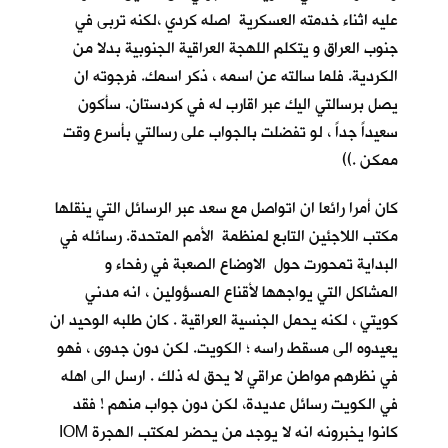
عليه اثناء خدمته العسكرية اصله كردي ،لكنه تربى في
جنوب العراق و يتكلم اللهجة العراقية الجنوبية بدلا من
الكردية. فلما سالته عن اسمه ، ذكر اسمك. فرجوته ان
يصل برسالتي اليك عبر اقارب له في كردستان. سأكون
سعيداً جداً ، لو تفضلت بالجواب على رسالتي بأسرع وقت
ممكن .))
كان أمرا رائعا ان اتواصل مع سعد عبر الرسائل التي ينقلها
مكتب اللاجئين التابع لمنظمة الأمم المتحدة. رسائله في
البداية تمحورت حول الاوضاع الصعبة في رفحاء و
المشاكل التي يواجهها لأقناع المسؤولين ، انه مدني
كويتي ، لكنه يحمل الجنسية العراقية . كان طلبه الوحيد ان
يعيدوه الى مسقط راسه ؛ الكويت. لكن دون جدوى ، فهو
في نظرهم مواطن عراقي لا يحق له ذلك . ارسل الى اهله
في الكويت رسائل عديدة، لكن دون جواب منهم ! فقد
كانوا يخبرونه انه لا يوجد من يحضر لمكتب الهجرة IOM