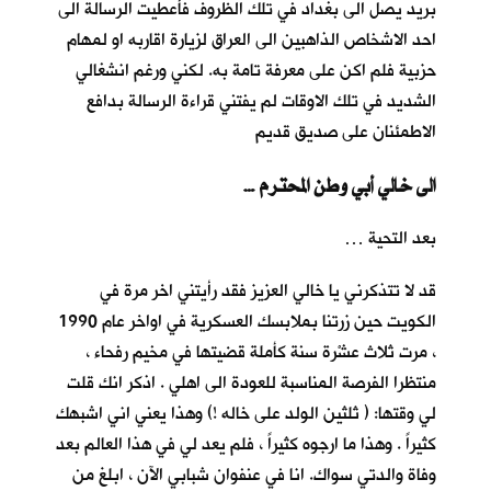
بريد يصل الى بغداد في تلك الظروف فأعطيت الرسالة الى
احد الاشخاص الذاهبين الى العراق لزيارة اقاربه او لمهام
حزبية فلم اكن على معرفة تامة به. لكني ورغم انشغالي
الشديد في تلك الاوقات لم يفتني قراءة الرسالة بدافع
الاطمئنان على صديق قديم
… الى خالي أبي وطن المحترم
بعد التحية …
قد لا تتذكرني يا خالي العزيز فقد رأيتني اخر مرة في
الكويت حين زرتنا بملابسك العسكرية في اواخر عام 1990
، مرت ثلاث عشْرة سنة كأملة قضيتها في مخيم رفحاء ،
منتظرا الفرصة المناسبة للعودة الى اهلي . اذكر انك قلت
لي وقتها: ( ثلثين الولد على خاله !) وهذا يعني اني اشبهك
كثيراً . وهذا ما ارجوه كثيراً ، فلم يعد لي في هذا العالم بعد
وفاة والدتي سواك. انا في عنفوان شبابي الآن ، ابلغ من