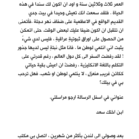
العمر ثلاث وثلاثين سنة و اود ان اكون لك سندا في هذه
الحياة . فلقد سمعت انك تعيش وحيدا في بيت جدي
القديم الواقع في الاعظمية على ضفاف نهر دجلة .فأتمنى
ان تتقبل ان اكون ضيفا عليك لبعض الوقت. حتى اتمكن
من الحصول على اوراقٍ ثبوتيةٍ عراقيةٍ ، فليس لدي شيءٌ
يثبت اني انتمي لوطنٍ ما . فانا مثل نبتةٍ ليس لديها جذور
! لقد رفضت السفر الى كل دول العالم ، رغم قدرتي على
التكلم باللغة الانكليزية ، رفضتُ ان اعيش بقية حياتي
ككائن غريبٍ منعزلٍ ، لا ينتمي لوطن او شعب. فهل ترحب
بي في بيتك؟
عنواني في اسفل الرسالة ارجو مراسلتي.
ابن اختك سعد
بعد وصولي الى لندن بأكثر من شهرين ، اتصل بي مكتب