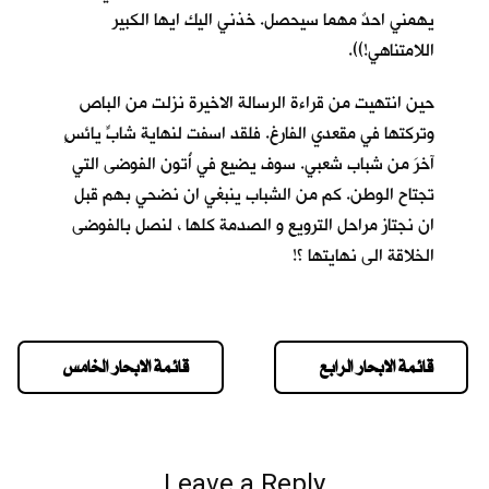
يهمني احدٌ مهما سيحصل. خذني اليك ايها الكبير
اللامتناهي!)).
حين انتهيت من قراءة الرسالة الاخيرة نزلت من الباص
وتركتها في مقعدي الفارغ. فلقد اسفت لنهاية شابٍّ يائسٍ
آخرَ من شباب شعبي. سوف يضيع في أُتون الفوضى التي
تجتاح الوطن. كم من الشباب ينبغي ان نضحي بهم قبل
ان نجتاز مراحل الترويع و الصدمة كلها ، لنصل بالفوضى
الخلاقة الى نهايتها ؟!
قائمة الابحار الرابع
قائمة الابحار الخامس
Leave a Reply