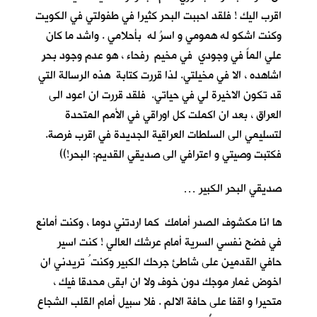
اقرب اليك ! فلقد احببت البحر كثيرا في طفولتي في الكويت
وكنت اشكو له همومي و اسرُ له بأحلامي . واشد ما كان
علي الماً في وجودي في مخيم رفحاء ، هو عدم وجود بحرٍ
اشاهده ، الا في مخيلتي. لذا قررت كتابة هذه الرسالة التي
قد تكون الاخيرة لي في حياتي. فلقد قررت ان اعود الى
العراق ، بعد ان اكملت كل اوراقي في الأمم المتحدة
لتسليمي الى السلطات العراقية الجديدة في اقرب فرصة.
فكتبت وصيتي و اعترافي الى صديقي القديم: البحر!))
صديقي البحر الكبير …
ها انا مكشوف الصدر أمامك كما اردتني دوما ، وكنت أمانع
في فضح نفسي السرية أمام عرشك العالي ! كنت اسير
حافي القدمين على شاطئ جرحك الكبير وكنت ُ تريدني ان
اخوض غمار موجك دون خوف ولا ان ابقى محدقا فيك ،
متحيرا و اقفا على حافة الالم . فلا سبيل أمام القلب الشجاع