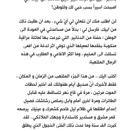
اصبحت اسيراً بسب حبي لكِ وللوطن؟
لن اطلب منكِ ان تفعلي لي أيَّ شيءٍ ، بعد ان طلبت ذلك
من ابيكِ. فارسل لي ؛ بدلاً من مساعدتي في العودة الى
الوطن ؛ حفنة من الدنانير. التي تبرعت بها لعائلة عراقية
منكوبة بفقدها لمعيلها الذي توفي اثر لدغة من افعى
تسللت الى المخيم ، وما اكثر الافاعي و العقارب في هذه
الرمال الملتهبة.
اكتب اليكِ .. من هذا الجزء الملتهب من الزمان و المكان ،
فقط لأخبرك أنّ صديق أيام طفولتكِ قد اختبر لحظات
الموت مرتين ، مرة في قاع نهر تتساقط عليه قنابل
الطائرات ومرة اخرى أمام وابل رصاص رشاشات فصيل
إعدام اطلقها في ظلام ليل فاحم كشعركِ و عينيكِ يرصعه
قمر مشرق و مستدير كاستدارة وجهكِ الملائكي . لقد
كبرت الف سنة وما عدت ذلك الفتى الخجول الذي يطلق