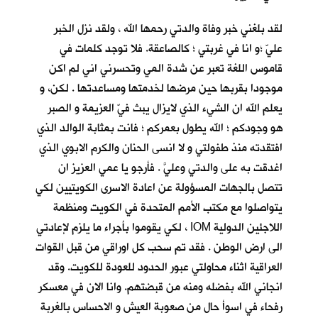
لقد بلغني خبر وفاة والدتي رحمها الله ، ولقد نزل الخبر
عليّ ؛و انا في غربتي ؛ كالصاعقة. فلا توجد كلمات في
قاموس اللغة تعبر عن شدة المي وتحسرني اني لم اكن
موجودا بقربها حين مرضها لخدمتها ومساعدتها . لكن، و
يعلم الله ان الشيء الذي لايزال يبث فيّ العزيمة و الصبر
هو وجودكم ؛ الله يطول بعمركم ؛ فانت بمثابة الوالد الذي
افتقدته منذ طفولتي و لا انسى الحنان والكرم الابوي الذي
اغدقت به على والدتي وعليَّ . فأرجو يا عمي العزيز ان
تتصل بالجهات المسؤولة عن اعادة الاسرى الكويتيين لكي
يتواصلوا مع مكتب الأمم المتحدة في الكويت ومنظمة
اللاجئين الدولية IOM ، لكي يقوموا بأجراء ما يلزم لإعادتي
الى ارض الوطن . فقد تم سحب كل اوراقي من قبل القوات
العراقية اثناء محاولتي عبور الحدود للعودة للكويت. وقد
انجاني الله بفضله ومنه من قبضتهم. وانا الان في معسكر
رفحاء في اسوأ حال من صعوبة العيش و الاحساس بالغربة