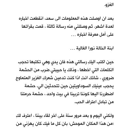
الغزو.
بعد ان اوصلت هذه المعلومات الى سعد، انقطعت اخباره
لعدة اشهر. ثم وصلتني منه رسالة ثالثة ، قمت بقراتها
على أمل معرفة اخباره …
ابنة الخالة نورا الغالية …
حين اكتب اليكِ رسالتي هذه فان يدي وهي تكتبها تحجب
الكلمات التي اخطها ، وذلك يا حبيبتي ضرب من الحشمة
ضروري ، شانك انتِ اذا كنت تدعين شعركِ الغزير المتماوج
يحجب عينيكِ السوداويتين حين تتحدثين الي. حشمة
اضطررنا اليها كوننا تربينا في بيت واحد ، حشمة حرمتنا
من تبادل اعتراف الحب.
ولكني اليوم و بعد مرور سنة على اخر لقاء بيننا ، اعترف لكِ
؛من هذا المكان الموحش؛ بان كل ما فيك كان يهزني من