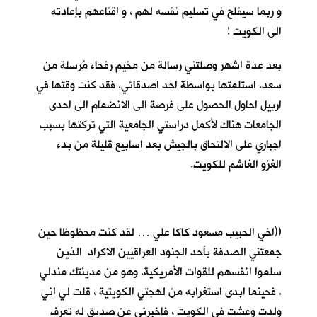
و ربما سيفلح في تسليم نفسه لهم ، و اقناعهم بإعادته
الى الكويت !
بعد عدة اشهر وصلتني رسالة من مخيم رفحاء مُرسلة من
سعد. استلمتها بواسطة احد اصدقائي. فقد كنت وقتها في
اربيل احاول الحصول على فرصة الى الانضمام الى احدى
الجامعات هناك لأكمل دراستي الجامعية التي تركتها بسبب
اجباري على الالتحاق بالجيش بعد اسابيع قليلة من بدء
الغزو الغاشم للكويت.
((اخي الحبيب مسعود كاكا علي … لقد كنت محظوظا حين
جمعتني الصدفة بأحد الجنود العراقيين الاكراد الذين
سلموا انفسهم للقوات الأمريكية. وهو من مدينتك مندلي
. فحينما ابدى استغرابه من لهجتي الكويتية ، قلت لي اني
ولدت وعشت في الكويت ، فاخبرني عن صديق له تعرف