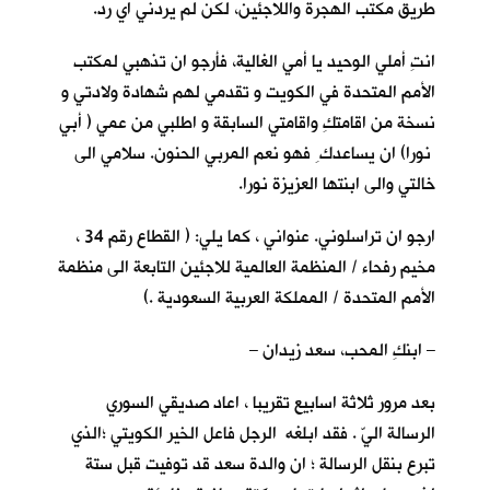
طريق مكتب الهجرة واللاجئين، لكن لم يردني اي رد.
انتِ أملي الوحيد يا أمي الغالية، فأرجو ان تذهبي لمكتب
الأمم المتحدة في الكويت و تقدمي لهم شهادة ولادتي و
نسخة من اقامتكِ واقامتي السابقة و اطلبي من عمي ( أبي
نورا) ان يساعدك ِ فهو نعم المربي الحنون. سلامي الى
خالتي والى ابنتها العزيزة نورا.
ارجو ان تراسلوني. عنواني ، كما يلي: ( القطاع رقم 34 ،
مخيم رفحاء / المنظمة العالمية للاجئين التابعة الى منظمة
الأمم المتحدة / المملكة العربية السعودية .)
– ابنكِ المحب، سعد زيدان –
بعد مرور ثلاثة اسابيع تقريبا ، اعاد صديقي السوري
الرسالة اليّ . فقد ابلغه الرجل فاعل الخير الكويتي ؛الذي
تبرع بنقل الرسالة ؛ ان والدة سعد قد توفيت قبل ستة