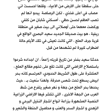
حتى سقطنا على الارض من الاعياء . وقتها احسستُ اني
مصاب في اعلى فخذي ، لكن الرصاصة يبدو انها لم
تصب العظم لحسن حظي . أمسكني شابان من كتفي
وركضت معهما حتى أوصلاني الى بيت صغير في منطقة
ريفية ، هو بيت صديقنا الجديد سعيد البصري
الواقع في
قرية جرف الملح
، التي كانت تعيش في تلك الأيام حالة
اضطراب كبيرة لم تشهدها من قبل.
حدثنا سعيد بفخر عن تاريخ قريته زاعماً ، ان اجداده شرعوا
باستصلاح الاراضي التي كانت تقع على تخوم مقالع الملح ،
المنتشرة على طول الشريط الحدودي، المرتسم كانه بحر
ابيض يسطع تحت شمس محرقة. ولهذا سُميت بـ
. حيث
يحدها بحر الملح من جهة و نهر صغير يتفرع من شط
العرب من الجهة الاخرى ، التي تنتشر فيها الاراضي الزراعية
الخصبة المشهورة بزراعة انواع اشجار النخيل البرحي و
الزهدي و اشجار السدر والعنب و محاصيل الحنطة والشعير و