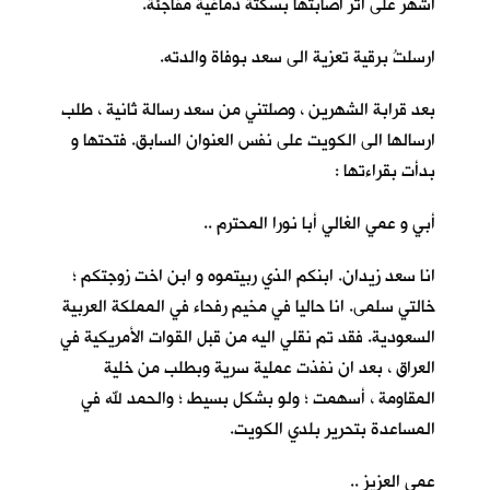
اشهر على اثر اصابتها بسكتة دماغية مفاجئة.
ارسلتُ برقية تعزية الى سعد بوفاة والدته.
بعد قرابة الشهرين ، وصلتني من سعد رسالة ثانية ، طلب
ارسالها الى الكويت على نفس العنوان السابق. فتحتها و
بدأت بقراءتها :
أبي و عمي الغالي أبا نورا المحترم ..
انا سعد زيدان. ابنكم الذي ربيتموه و ابن اخت زوجتكم ؛
خالتي سلمى. انا حاليا في مخيم رفحاء في المملكة العربية
السعودية. فقد تم نقلي اليه من قبل القوات الأمريكية في
العراق ، بعد ان نفذت عملية سرية وبطلب من خلية
المقاومة ، أسهمت ؛ ولو بشكل بسيط ؛ والحمد لله في
المساعدة بتحرير بلدي الكويت.
عمي العزيز ..