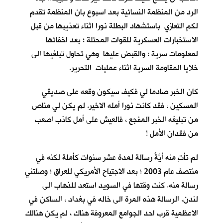
الرد من المنظمة النسائية بعد اسبوع بان المنظمة تقدم
لكم التعازي باستشهاد البطلة نورا اثناء تعذيبها من قبل
الاستخبارات العسكرية للقوات المحتلة ؛ بعد اخفائها
لمعلومات سرية ؛ والقبض عليها وهي تحاول تبلغيها الى
خلايا المقاومة السرية اثناء عمليات التحرير.
كان الخبر صادما لي فكيف سيكون وقعه على صديقي
المسكين ، فقد كانت نورا أمله الاخير. لم يكن لي مناص
من تبليغه الخبر المفجع ، فالعيش على أمل كاذب اصعب
من فقدان الأمل !
لم تأتِ منه أيَّةُ رسالة لمدة عشر سنوات كأملة لكنه في
منتصف عام 2003 ؛ بعد الاجتياح الأمريكي للعراق ؛ وصلتني
رسالة منه. كنت وقتها في السويد استعد للذهاب الى
لندن. الرسالة هذه المرة الى خاله في بغداد ، الساكن في
الاعظمية قرب احد الجوامع المعروفة هناك ، لم يكن هنالك