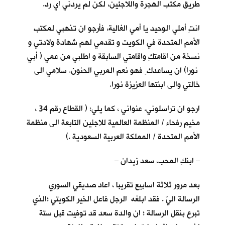
طريق مكتب الهجرة واللاجئين، لكن لم يردني اي رد.
انتِ أملي الوحيد يا أمي الغالية، فأرجو ان تذهبي لمكتب
الأمم المتحدة في الكويت و تقدمي لهم شهادة ولادتي و
نسخة من اقامتكِ واقامتي السابقة و اطلبي من عمي ( أبي
نورا) ان يساعدك ِ فهو نعم المربي الحنون. سلامي الى
خالتي والى ابنتها العزيزة نورا.
ارجو ان تراسلوني. عنواني ، كما يلي: ( القطاع رقم 34 ،
مخيم رفحاء / المنظمة العالمية للاجئين التابعة الى منظمة
الأمم المتحدة / المملكة العربية السعودية .)
– ابنكِ المحب، سعد زيدان –
بعد مرور ثلاثة اسابيع تقريبا ، اعاد صديقي السوري
الرسالة اليّ . فقد ابلغه الرجل فاعل الخير الكويتي ؛الذي
تبرع بنقل الرسالة ؛ ان والدة سعد قد توفيت قبل ستة