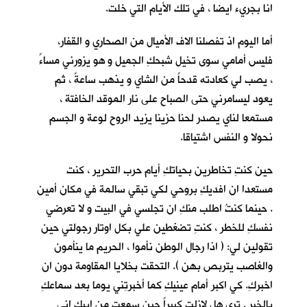
انا بجريء ايضا ، في تلك الأيام التي خلت.
أما اليوم اذ تفصلنا الاف الأميال من الصحاري و القفار،
فليس أمامي سوى تخيل شبحكِ الجميل و هو يزورني مساءً
، يصب لي كعادته قدحاً من الشاي و يذهب ساعةً ، ثم
يعود ليسامرني حتى الصباح على نار الموقد الخافتة ،
مستمعا لناي يصدر لحنا حزينا يزيد الروح لوعة و الجسم
نحولا و النفس اشتياقا.
حين كنتِ تخاطرين بحياتكِ أيام حرب التحرير ، كنت
مستعدا ان افديكِ بروحي لكي تبقي سالمة في مكان أمين
. حينما كنتُ اطلب منكِ ان تجلسي في البيت و لا تعرضي
نفسكِ للخطر ، كنتِ تضغطين علي بكل اوتار رجولتي حين
تقولين لي: ( اذا رجال الوطن نأموا ، الحريم ما ينأمون
والغاصب يتربص بهن ). التحقت بخلايا المقاومة دون ان
اخبركِ. كي اكبر أمام عينيكِ كما أخبرتِني يوما بعد سماعكِ
بالخبر . ترى هل لازلت كبيراً حين سمعتِ من ابيكِ اني