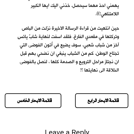
يهمني احدٌ مهما سيحصل. خذني اليك ايها الكبير
اللامتناهي!)).
حين انتهيت من قراءة الرسالة الاخيرة نزلت من الباص
وتركتها في مقعدي الفارغ. فلقد اسفت لنهاية شابٍّ يائسٍ
آخرَ من شباب شعبي. سوف يضيع في أُتون الفوضى التي
تجتاح الوطن. كم من الشباب ينبغي ان نضحي بهم قبل
ان نجتاز مراحل الترويع و الصدمة كلها ، لنصل بالفوضى
الخلاقة الى نهايتها ؟!
قائمة الابحار الرابع
قائمة الابحار الخامس
Leave a Reply