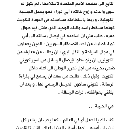
التابع الى منظمة الأمم المتحدة لاستلامها . لم يتبقَ له
سوى والدته و زوج خالته ؛ أبي نورا ؛ فهو يحمل الجنسية
الكويتية . و ربما باستطاعته مساعدته في العودة للكويت
كونها مسقط راسه والبلد الوحيد الذي عاش فيه طوال
عمره . طلب مني ان اساعده في ايصال رسالته الى أبي
نورا. فطلبت من احد الاصدقاء السوريين ؛ الذين يعملون
في مجال السياحة و النقل البري ؛ ان يطلب من معارفه من
الكويتيين ان يتوسطوا لإيصال الرسائل من اسير كويتي
ضحى بحريته من اجل تحرير الوطن الى اهله داخل
الكويت. وقبل ذلك ، طلبت من سعد ان يسمح لي بقراءة
الرسالة ، لكوني سأكون المرسل الرسمي لها . و بعد ان
ابلغني بموافقته ، قرات الرسالة ..
أمي الحبيبة …
اكتب لكِ يا اجمل أم في العالم ، كما يجب ان يشعر كل
ابنٍ ، ان أمه هي اجمل أم في الدنيا . لعلكِ الان تفتقدين