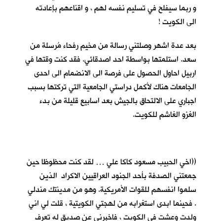
و ربما سيفلح في تسليم نفسه لهم ، و اقناعهم بإعادته
الى الكويت !
بعد عدة اشهر وصلتني رسالة من مخيم رفحاء مُرسلة من
سعد. استلمتها بواسطة احد اصدقائي. فقد كنت وقتها في
اربيل احاول الحصول على فرصة الى الانضمام الى احدى
الجامعات هناك لأكمل دراستي الجامعية التي تركتها بسبب
اجباري على الالتحاق بالجيش بعد اسابيع قليلة من بدء
الغزو الغاشم للكويت.
((اخي الحبيب مسعود كاكا علي … لقد كنت محظوظا حين
جمعتني الصدفة بأحد الجنود العراقيين الاكراد الذين
سلموا انفسهم للقوات الأمريكية. وهو من مدينتك مندلي
. فحينما ابدى استغرابه من لهجتي الكويتية ، قلت لي اني
ولدت وعشت في الكويت ، فاخبرني عن صديق له تعرف