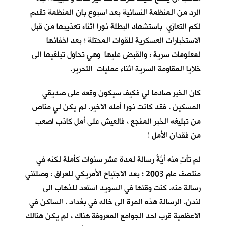
الرد من المنظمة النسائية بعد اسبوع بان المنظمة تقدم
لكم التعازي باستشهاد البطلة نورا اثناء تعذيبها من قبل
الاستخبارات العسكرية للقوات المحتلة ؛ بعد اخفائها
لمعلومات سرية ؛ والقبض عليها وهي تحاول تبلغيها الى
خلايا المقاومة السرية اثناء عمليات التحرير.
كان الخبر صادما لي فكيف سيكون وقعه على صديقي
المسكين ، فقد كانت نورا أمله الاخير. لم يكن لي مناص
من تبليغه الخبر المفجع ، فالعيش على أمل كاذب اصعب
من فقدان الأمل !
لم تأتِ منه أيَّةُ رسالة لمدة عشر سنوات كأملة لكنه في
منتصف عام 2003 ؛ بعد الاجتياح الأمريكي للعراق ؛ وصلتني
رسالة منه. كنت وقتها في السويد استعد للذهاب الى
لندن. الرسالة هذه المرة الى خاله في بغداد ، الساكن في
الاعظمية قرب احد الجوامع المعروفة هناك ، لم يكن هنالك