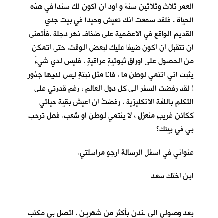
العمر ثلاث وثلاثين سنة و اود ان اكون لك سندا في هذه
الحياة . فلقد سمعت انك تعيش وحيدا في بيت جدي
القديم الواقع في الاعظمية على ضفاف نهر دجلة .فأتمنى
ان تتقبل ان اكون ضيفا عليك لبعض الوقت. حتى اتمكن
من الحصول على اوراقٍ ثبوتيةٍ عراقيةٍ ، فليس لدي شيءٌ
يثبت اني انتمي لوطنٍ ما . فانا مثل نبتةٍ ليس لديها جذور
! لقد رفضت السفر الى كل دول العالم ، رغم قدرتي على
التكلم باللغة الانكليزية ، رفضتُ ان اعيش بقية حياتي
ككائن غريبٍ منعزلٍ ، لا ينتمي لوطن او شعب. فهل ترحب
بي في بيتك؟
عنواني في اسفل الرسالة ارجو مراسلتي.
ابن اختك سعد
بعد وصولي الى لندن بأكثر من شهرين ، اتصل بي مكتب