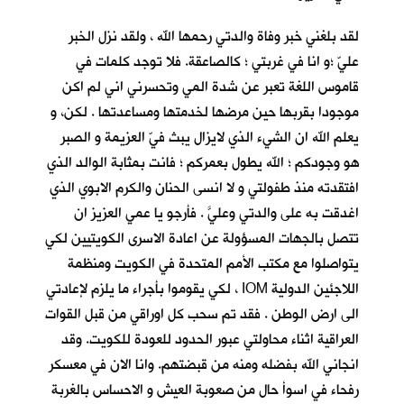
لقد بلغني خبر وفاة والدتي رحمها الله ، ولقد نزل الخبر
عليّ ؛و انا في غربتي ؛ كالصاعقة. فلا توجد كلمات في
قاموس اللغة تعبر عن شدة المي وتحسرني اني لم اكن
موجودا بقربها حين مرضها لخدمتها ومساعدتها . لكن، و
يعلم الله ان الشيء الذي لايزال يبث فيّ العزيمة و الصبر
هو وجودكم ؛ الله يطول بعمركم ؛ فانت بمثابة الوالد الذي
افتقدته منذ طفولتي و لا انسى الحنان والكرم الابوي الذي
اغدقت به على والدتي وعليَّ . فأرجو يا عمي العزيز ان
تتصل بالجهات المسؤولة عن اعادة الاسرى الكويتيين لكي
يتواصلوا مع مكتب الأمم المتحدة في الكويت ومنظمة
اللاجئين الدولية IOM ، لكي يقوموا بأجراء ما يلزم لإعادتي
الى ارض الوطن . فقد تم سحب كل اوراقي من قبل القوات
العراقية اثناء محاولتي عبور الحدود للعودة للكويت. وقد
انجاني الله بفضله ومنه من قبضتهم. وانا الان في معسكر
رفحاء في اسوأ حال من صعوبة العيش و الاحساس بالغربة