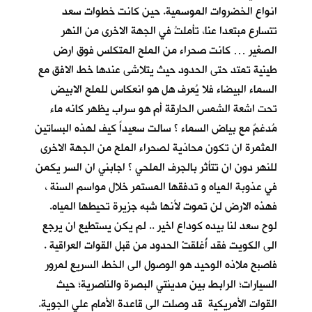
انواع الخضروات الموسمية. حين كانت خطوات سعد
تتسارع مبتعدا عنا، تأملتُ في الجهة الاخرى من النهر
الصغير … كانت صحراء من الملح المتكلس فوق ارض
طينية تمتد حتى الحدود حيث يتلاشى عندها خط الافق مع
السماء البيضاء فلا يُعرف هل هو انعكاس للملح الابيض
تحت اشعة الشمس الحارقة أم هو سراب يظهر كانه ماء
مُدغمٌ مع بياض السماء ؟ سالت سعيداً كيف لهذه البساتين
المثمرة ان تكون محاذية لصحراء الملح من الجهة الاخرى
للنهر دون ان تتأثر بالجرف الملحي ؟ اجابني ان السر يكمن
في عذوبة المياه و تدفقها المستمر خلال مواسم السنة ،
فهذه الارض لن تموت لأنها شبه جزيرة تحيطها المياه.
لوح سعد لنا بيده كوداع اخير .. لم يكن يستطيع ان يرجع
الى الكويت فقد أُغلقتْ الحدود من قبل القوات العراقية .
فاصبح ملاذه الوحيد هو الوصول الى الخط السريع لمرور
السيارات؛ الرابط بين مدينتي البصرة والناصرية؛ حيث
القوات الأمريكية قد وصلت الى قاعدة الأمام علي الجوية.