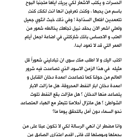
الحسرات و يكتب الاشعار لكي يريكِ اياها متجنبا البوح
باسم من يحبها ، وكنتِ تعرفين انها انتِ لكنكِ كنتِ
تتعمدين افتعال السذاجة ! وفي ذلك خبث انثوي جميل
ولعلي اشعر الان بحقد نبيل تجاهكِ يخالطه شعور من
العتب و الاحساس بانكِ شاركتني في اضاعة اجمل أيام
العمر التي قد لا تعود ابدا.
اكتب اليكِ و لا اطلب منكِ سوى ان تبادليني شعوراً قل
مثيله في هذا الزمن الاسود الذي تصاعدت فيه شرور
العالم من حولنا كما تصاعدت اعمدة دخان القنابل و
اعمدة دخان ابار النفط المحروقة. هل ما زالت الابار
يتصاعد منها الدخان ؟ هل مازالت بقع النفط تلوث
الشواطئ ؟ هل ماتزال أحلامنا تتبعثر مع الهباء المتصاعد
نحو السماء دون أمل بالتحقق يوما ما؟
وانا مضطر ان انهي الرسالة لكي لا تكون عبئا على من
يحملها ويوصلها لكِ فاني اقدم اعتذاري الصادق عن