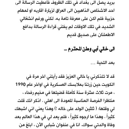
بريد يصل الى بغداد في تلك الظروف فأعطيت الرسالة الى
احد الاشخاص الذاهبين الى العراق لزيارة اقاربه او لمهام
حزبية فلم اكن على معرفة تامة به. لكني ورغم انشغالي
الشديد في تلك الاوقات لم يفتني قراءة الرسالة بدافع
الاطمئنان على صديق قديم
… الى خالي أبي وطن المحترم
بعد التحية …
قد لا تتذكرني يا خالي العزيز فقد رأيتني اخر مرة في
الكويت حين زرتنا بملابسك العسكرية في اواخر عام 1990
، مرت ثلاث عشْرة سنة كأملة قضيتها في مخيم رفحاء ،
منتظرا الفرصة المناسبة للعودة الى اهلي . اذكر انك قلت
لي وقتها: ( ثلثين الولد على خاله !) وهذا يعني اني اشبهك
كثيراً . وهذا ما ارجوه كثيراً ، فلم يعد لي في هذا العالم بعد
وفاة والدتي سواك. انا في عنفوان شبابي الآن ، ابلغ من