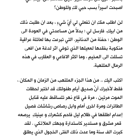
اصبحت اسيراً بسب حبي لكِ وللوطن؟
لن اطلب منكِ ان تفعلي لي أيَّ شيءٍ ، بعد ان طلبت ذلك
من ابيكِ. فارسل لي ؛ بدلاً من مساعدتي في العودة الى
الوطن ؛ حفنة من الدنانير. التي تبرعت بها لعائلة عراقية
منكوبة بفقدها لمعيلها الذي توفي اثر لدغة من افعى
تسللت الى المخيم ، وما اكثر الافاعي و العقارب في هذه
الرمال الملتهبة.
اكتب اليكِ .. من هذا الجزء الملتهب من الزمان و المكان ،
فقط لأخبرك أنّ صديق أيام طفولتكِ قد اختبر لحظات
الموت مرتين ، مرة في قاع نهر تتساقط عليه قنابل
الطائرات ومرة اخرى أمام وابل رصاص رشاشات فصيل
إعدام اطلقها في ظلام ليل فاحم كشعركِ و عينيكِ يرصعه
قمر مشرق و مستدير كاستدارة وجهكِ الملائكي . لقد
كبرت الف سنة وما عدت ذلك الفتى الخجول الذي يطلق