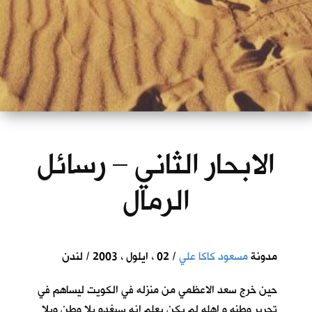
الابحار الثاني – رسائل
الرمال
مدونة
مسعود كاكا علي
/ 02 ، ايلول ، 2003 / لندن
حين خرج سعد الاعظمي من منزله في الكويت ليساهم في
تحرير وطنه و اهله لم يكن يعلم انه سيغدو بلا وطن وبلا