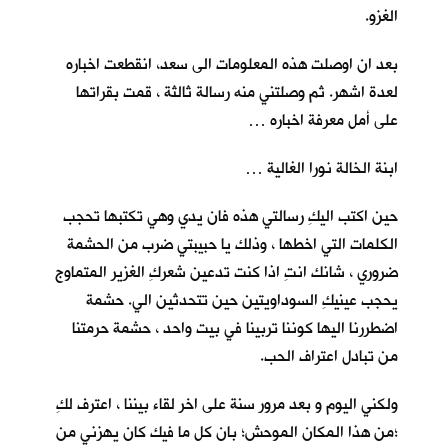
الغزو.
بعد ان اوصلت هذه المعلومات الى سعد، انقطعت اخباره
لعدة اشهر. ثم وصلتني منه رسالة ثالثة ، قمت بقراتها
على أمل معرفة اخباره …
ابنة الخالة نورا الغالية …
حين اكتب اليكِ رسالتي هذه فان يدي وهي تكتبها تحجب
الكلمات التي اخطها ، وذلك يا حبيبتي ضرب من الحشمة
ضروري ، شانك انتِ اذا كنت تدعين شعركِ الغزير المتماوج
يحجب عينيكِ السوداويتين حين تتحدثين الي. حشمة
اضطررنا اليها كوننا تربينا في بيت واحد ، حشمة حرمتنا
من تبادل اعتراف الحب.
ولكني اليوم و بعد مرور سنة على اخر لقاء بيننا ، اعترف لكِ
؛من هذا المكان الموحش؛ بان كل ما فيك كان يهزني من