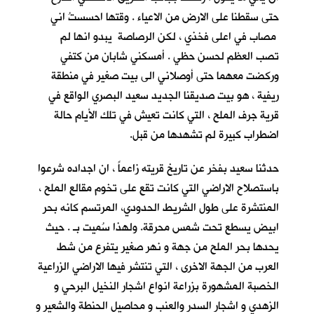
حتى سقطنا على الارض من الاعياء . وقتها احسستُ اني
مصاب في اعلى فخذي ، لكن الرصاصة يبدو انها لم
تصب العظم لحسن حظي . أمسكني شابان من كتفي
وركضت معهما حتى أوصلاني الى بيت صغير في منطقة
ريفية ، هو بيت صديقنا الجديد سعيد البصري
الواقع في
قرية جرف الملح
، التي كانت تعيش في تلك الأيام حالة
اضطراب كبيرة لم تشهدها من قبل.
حدثنا سعيد بفخر عن تاريخ قريته زاعماً ، ان اجداده شرعوا
باستصلاح الاراضي التي كانت تقع على تخوم مقالع الملح ،
المنتشرة على طول الشريط الحدودي، المرتسم كانه بحر
ابيض يسطع تحت شمس محرقة. ولهذا سُميت بـ
. حيث
يحدها بحر الملح من جهة و نهر صغير يتفرع من شط
العرب من الجهة الاخرى ، التي تنتشر فيها الاراضي الزراعية
الخصبة المشهورة بزراعة انواع اشجار النخيل البرحي و
الزهدي و اشجار السدر والعنب و محاصيل الحنطة والشعير و