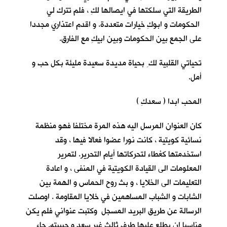
الطريقة التي سلكتها في ايصالها لكِ ، فلم تترك لي
الحكومات و ابوكِ خيارات متعددة. و اقدم اعتذاري مجددا
على الجمع بين الحكومات وبين ابيكِ مع الفارق.
تحياتي القلبية لك ِ بحياة مديدة سعيدة مليئة بكل حب و
أمل.
المحب ابدا ( سعدكِ )
كان العنوان المرسل اليه هذه المرة مختلفا فهو منظمة
نسائية كويتية ، كانت نورا عضوا فعالا فيها ، وقد
استخدمتها كغطاء لتحركاتها أيام التحرير. لتمرير
المعلومات الى القيادة الكويتية في المنفى ، و اعادة
التعليمات الى الخلايا ، و بث روح الحماس و الهمة بين
الشابات و الشباب المساهمين في خلايا المقاومة . اوصلت
الرسالة عن طريق البريد المسجل وكتبت عنواني فلم يكن
مناسبا ان يطلع عليها طرف ثالث غير سعد و حبيبته. جاء