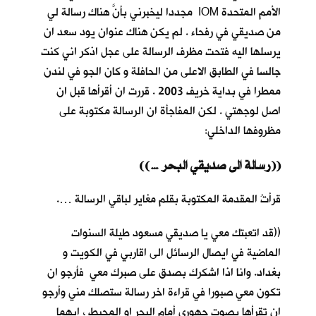
الأمم المتحدة IOM مجددا ليخبرني بأنَّ هناك رسالة لي
من صديقي في رفحاء . لم يكن هناك عنوان يود سعد ان
يرسلها اليه فتحت مظرف الرسالة على عجل اذكر اني كنت
جالسا في الطابق الاعلى من الحافلة و كان الجو في لندن
ممطرا في بداية خريف 2003 . قررت ان أقرأها قبل ان
اصل لوجهتي . لكن المفاجأة ان الرسالة مكتوبة على
مظروفها الداخلي:
((… رسالة الى صديقي البحر))
قرأتُ المقدمة المكتوبة بقلم مغاير لباقي الرسالة ….
((قد اتعبتك معي يا صديقي مسعود طيلة السنوات
الماضية في ايصال الرسائل الى اقاربي في الكويت و
بغداد. وانا اذا اشكرك بصدق على صبرك معي فأرجو ان
تكون معي صبورا في قراءة اخر رسالة ستصلك مني وأرجو
ان تقرأها بصوت جهوري أمام البحر او المحيط ، ايهما