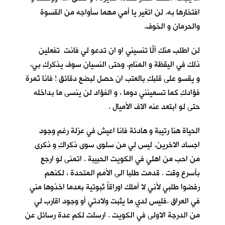
افتخارها به. لن اتغير يا أمي مهما سأواجه من القسوة
والحرمان و الخوف.
لن اطلب منكِ ألّا تنسيني او ان تدعو لي فانتِ تفعلين
ذلك في اليقظة و المنام. وحتى النسيان سوف يذكركِ بي،
و يقسو على قلبكِ بالعتب ان حصل لبضع دقائق ! فانا ثمرة
فؤادكِ كما تسمينني دوما ، و الفؤاد لن ينسى ما بداخله
حتى لو ابتعد عنه الاف الأميال .
الحياة هنا رتيبة و هادئة فانا اعيش في عزلة رغم وجود
اجساد الاخرين. ليس لي من سلوى سوى ذكراكِ و ذكرى
من احب من اهلي في الكويت الحبيبة . اتمنى لو ارجع
بأسرع وقت . قدمت طلبا الى الأمم المتحدة ، لكنهم
رفضوا طلبي لأني لا أملك اوراقاً ثبوتية بعدما اخذوها مني
في العراق .فليس لدي ما يثبت ولادتي أو وجود اقارب لي
من الدرجة الاولى في الكويت . ارسلت لكم عدة رسائل عن