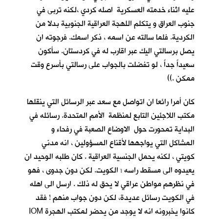
عليه اثناء خدمته العسكرية اصله كردي ،لكنه تربى في
جنوب العراق و يتكلم اللهجة العراقية الجنوبية بدلا من
الكردية. فلما سالته عن اسمه ، ذكر اسمك. فرجوته ان
يصل برسالتي اليك عبر اقارب له في كردستان. سأكون
سعيداً جداً ، لو تفضلت بالجواب على رسالتي بأسرع وقت
ممكن .))
كان أمرا رائعا ان اتواصل مع سعد عبر الرسائل التي ينقلها
مكتب اللاجئين التابع لمنظمة الأمم المتحدة. رسائله في
البداية تمحورت حول الاوضاع الصعبة في رفحاء و
المشاكل التي يواجهها لأقناع المسؤولين ، انه مدني
كويتي ، لكنه يحمل الجنسية العراقية . كان طلبه الوحيد ان
يعيدوه الى مسقط راسه ؛ الكويت. لكن دون جدوى ، فهو
في نظرهم مواطن عراقي لا يحق له ذلك . ارسل الى اهله
في الكويت رسائل عديدة، لكن دون جواب منهم ! فقد
كانوا يخبرونه انه لا يوجد من يحضر لمكتب الهجرة IOM