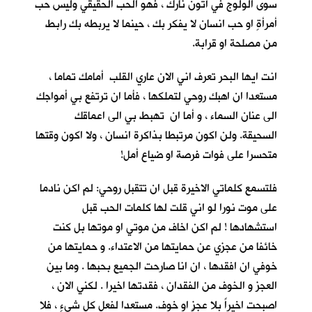
سوى الولوج في أُتون نارك ، فهو الحب الحقيقي وليس حب
أمرأةٍ او حب انسان لا يفكر بك ، حينما لا يربطه بك رابط
من مصلحة او قرابة.
انت ايها البحر تعرف اني الان عاري القلب أمامك تماما ،
مستعدا ان اهبك روحي لتملكها ، فأما ان ترتفع بي أمواجك
الى عنان السماء ، و أما ان تهبط بي الى اعماقك
السحيقة. ولن اكون مرتبطا بذاكرة انسان ، ولا اكون وقتها
متحسرا على فوات فرصة او ضياع أمل!
فلتسمع كلماتي الاخيرة قبل ان تتقبل روحي: لم اكن نادما
على موت نورا لو اني قلت لها كلمات الحب قبل
استشهادها ! لم اكن اخاف من موتي او موتها بل كنت
خائفا من عجزي عن حمايتها من الاعتداء. و حمايتها من
خوفي ان افقدها ، ان انا صارحت الجميع بحبها . وما بين
العجز و الخوف من الفقدان ، فقدتها اخيرا . لكني الان ،
اصبحت اخيراً بلا عجزٍ او خوف. مستعدا لفعل كل شيءٍ ، فلا