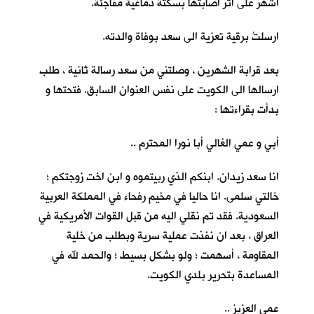
اشهر على اثر اصابتها بسكتة دماغية مفاجئة.
ارسلتُ برقية تعزية الى سعد بوفاة والدته.
بعد قرابة الشهرين ، وصلتني من سعد رسالة ثانية ، طلب
ارسالها الى الكويت على نفس العنوان السابق. فتحتها و
بدأت بقراءتها :
أبي و عمي الغالي أبا نورا المحترم ..
انا سعد زيدان. ابنكم الذي ربيتموه و ابن اخت زوجتكم ؛
خالتي سلمى. انا حاليا في مخيم رفحاء في المملكة العربية
السعودية. فقد تم نقلي اليه من قبل القوات الأمريكية في
العراق ، بعد ان نفذت عملية سرية وبطلب من خلية
المقاومة ، أسهمت ؛ ولو بشكل بسيط ؛ والحمد لله في
المساعدة بتحرير بلدي الكويت.
عمي العزيز ..