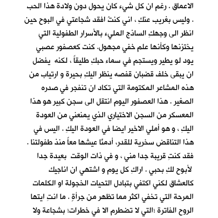
الاعماق . رغم ان كل شيء كان يحول دون ولادة هذا الحب
. وليس بغريب عنكِ ، اني كنتُ افقد شجاعتي في البوح حين
انظر الى وجهكِ الساذج المليء بالأسرار الطفولية التي
يختزنها وكأنها علم خفي مجهول. كنت كعصفور عصبي
يود لو يطير ويستجم في سماء حبكِ طليقاً ، لكنه يفضل
ان يبقى خلف قضبان قفصه ينظر اليكِ بحيرة و ارتياب من
هذه المشاعر المكتومة التي تكاد ان تنفجر في صدره
الصغير . هذا العصفور اليوم انتقل الى سجن كبير هو هذا
المعسكر من السجن الاختياري الذي يمنعني من العودة
اليكِ ، و هو أملي الاخير ايضا في العودة اليكِ . اليس في
هذا التناقض سخرية للقدر، أدمنَّا عيشها معاً منذ طفولتنا .
فقد كنتِ قريبة جدا مني ، و في ذات الوقت بعيدة جدا
لأبوح لكِ بحبي . اراكِ كل يوم و اشتهي ان اناجيك
كالعشاق لكني اكتفي بتبادل التحيات الخجولة او الكلمات
المرحة التي تخفي اكثر مما تظهر من جرأةٍ . ما انتِ ايتها
الروح الفاترة ؛التي لا تضطرم الا في خطرات؛ بشجاعة ولا