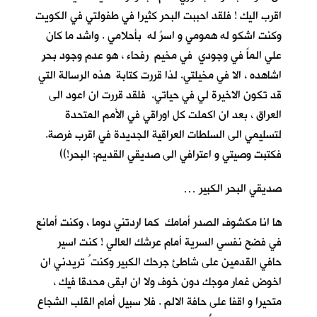
اقرب اليك ! فلقد احببت البحر كثيرا في طفولتي في الكويت
وكنت اشكو له همومي و اسرُ له بأحلامي . واشد ما كان
علي الماً في وجودي في مخيم رفحاء ، هو عدم وجود بحرٍ
اشاهده ، الا في مخيلتي. لذا قررت كتابة هذه الرسالة التي
قد تكون الاخيرة لي في حياتي. فلقد قررت ان اعود الى
العراق ، بعد ان اكملت كل اوراقي في الأمم المتحدة
لتسليمي الى السلطات العراقية الجديدة في اقرب فرصة.
فكتبت وصيتي و اعترافي الى صديقي القديم: البحر!))
صديقي البحر الكبير …
ها انا مكشوف الصدر أمامك كما اردتني دوما ، وكنت أمانع
في فضح نفسي السرية أمام عرشك العالي ! كنت اسير
حافي القدمين على شاطئ جرحك الكبير وكنت ُ تريدني ان
اخوض غمار موجك دون خوف ولا ان ابقى محدقا فيك ،
متحيرا و اقفا على حافة الالم . فلا سبيل أمام القلب الشجاع