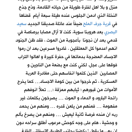
منزل و بلا اهل لفترة طويلة من حياته القادمة. ودَّع جذع
النخلة الذي ادمن الجلوس عنده طيلة سبعة أيام قضاها
في
قرية جرف الملح
ضيفاً عند عائلة صديقنا الجديد
سعيد
البصري
بعد هروبنا سوية. كنت لا أزال مصابا برصاصة في
قدمي بعد ان نجونا بأعجوبة من الموت ، فقد ظن الجنود
انهم اعدموا كل المعتقلين . غادروا مسرعين بعد ان رموا
الاجساد المضرجة بدمائها في حفرة كبيرة و اهالوا التراب
فوقها على عجل. لكني كنت مع بضعة من الناجين و
المصابين الذين كتموا انفاسهم حتى مغادرة العربة
العسكرية ، ثم خرجوا من بين كومة الاجساد… كما يخرج
الأموات من قبورهم ؛ ثيابهم ممزقة ؛… تملأُ انوفهم
رائحة البارود و الدماء و الموت … يصرخون بكلمات غير
مفهومة … فمنهم من يلعن قدره … ومنهم من يحمد
ربه ان منحه فرصة ثانية ليعيش … ومنهم من يصرخ بألم
و وحشية ، هام على وجه كوحش مرعوب أَطلق سراحه دون
ان يعي ما يقول ! ركضنا بجانب الطريق الاسفلتي الفارغ