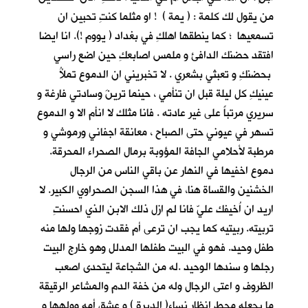
من يقول لك كلمة : ( يمة ) ! او مثلما كنتِ تحبين ان
تسمعيها ؛ كما ينطقها اهلكِ في بغداد ( يووم !). انا ايضا
افتقد حضنك الدافئ و ملمس اصابعكِ حين اضع راسي
بحضنكِ و تعبثي بشعري . لا تخبريني ان الدموع تملأُ
عينيكِ كل ليلة قبل ان تنأمي ، حينما ترينَ وسادتي فارغة و
سريري مرتباً على غير عادته . فانا مثلك لا انأم الا و الدموع
تسهر في عيوني حتى الصباح ، معانقة اجفاني ورموشي و
مرطبة لأحلامي الجافة المؤوبة برمال الصحراء المحرقة.
دموع اخفيها في النهار عن باقي الناس من الرجال
الخشنين والقساة هنا، في هذا السجن الصحراوي الكبير. لا
اريد ان اُخيفك عليّ فانا لم ازل ذلك الابن الذي احسنتِ
تربيته. ربيتيه كما يجب ان ترعى أم فقدت زوجها ولها منه
طفل وحيد. فهو في البيت طفلها المدلل وهو خارج البيت
رجلها و سندها الوحيد .له من الشجاعة ليتحدى اصعب
الظروف و اعتى الرجال وله من خفة الدم والمشاعر الرقيقة
ما يجعله محط انظار نساء( الديرة ) و عشق أمه وولهها و