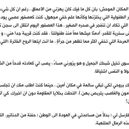
هذا المكان الموحش؛ بان كل ما فيك كان يهزني من الاعماق . رغم ان كل شيء
ار الطفولية التي يختزنها وكأنها علم خفي مجهول. كنت كعصفور عصبي يود 
التي تكاد ان تنفجر في صدره الصغير . هذا العصفور اليوم انتقل الى سجن 
قض سخرية للقدر، أدمنَّا عيشها معاً منذ طفولتنا . فقد كنتِ قريبة جدا مني ،
مرحة التي تخفي اكثر مما تظهر من جرأةٍ . ما انتِ ايتها الروح الفاترة ؛الت
مي سوى تخيل شبحكِ الجميل و هو يزورني مساءً ، يصب لي كعادته قدحاً من ال
لا و النفس اشتياقا.
يكِ بروحي لكي تبقي سالمة في مكان أمين . حينما كنتُ اطلب منكِ ان تجل
نأمون والغاصب يتربص بهن ). التحقت بخلايا المقاومة دون ان اخبركِ. كي اكبر
؟
فارسل لي ؛ بدلاً من مساعدتي في العودة الى الوطن ؛ حفنة من الدنانير. الت
ه الرمال الملتهبة.