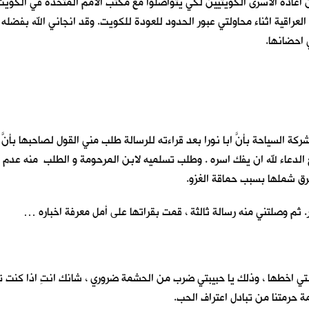
عراقية اثناء محاولتي عبور الحدود للعودة للكويت. وقد انجاني الله بفضله
 احضانها.
 والتقدير.
السياحة بأنَّ ابا نورا بعد قراءته للرسالة طلب مني القول لصاحبها بأنَّ
مع الدعاء لله ان يفك اسره . وطلب تسلميه لابن المرحومة و الطلب منه عدم ا
تفرق شملها بسبب حماقة الغزو.
ثم وصلتني منه رسالة ثالثة ، قمت بقراتها على أمل معرفة اخباره …
تي اخطها ، وذلك يا حبيبتي ضرب من الحشمة ضروري ، شانك انتِ اذا كنت ت
ة حرمتنا من تبادل اعتراف الحب.