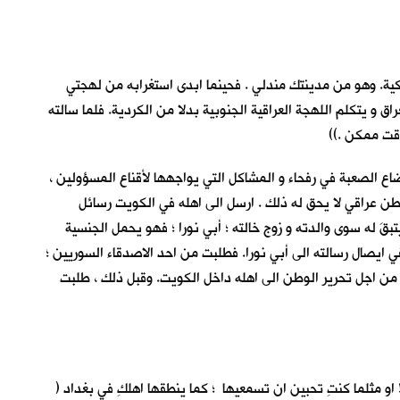
ية. وهو من مدينتك مندلي . فحينما ابدى استغرابه من لهجتي
و يتكلم اللهجة العراقية الجنوبية بدلا من الكردية. فلما سالته
قت ممكن .))
ضاع الصعبة في رفحاء و المشاكل التي يواجهها لأقناع المسؤولين ،
طن عراقي لا يحق له ذلك . ارسل الى اهله في الكويت رسائل
لتابع الى منظمة الأمم المتحدة لاستلامها . لم يتبقَ له سوى والدته و زوج خالته ؛ أبي نورا ؛ فهو يحمل الجنسية
 ايصال رسالته الى أبي نورا. فطلبت من احد الاصدقاء السوريين ؛
من اجل تحرير الوطن الى اهله داخل الكويت. وقبل ذلك ، طلبت
 او مثلما كنتِ تحبين ان تسمعيها ؛ كما ينطقها اهلكِ في بغداد (