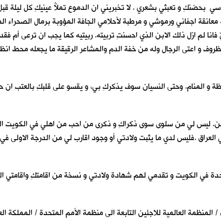
 بحضنكِ و تعبثي بشعري . لا تخبريني ان الدموع تملأُ عينيكِ كل ليلة قبل ا
 ، معانقة اجفاني ورموشي و مرطبة لأحلامي الجافة المؤوبة برمال الصحراء ا
يّ فانا لم ازل ذلك الابن الذي احسنتِ تربيته. ربيتيه كما يجب ان ترعى أم 
وف و اعتى الرجال وله من خفة الدم والمشاعر الرقيقة ما يجعله محط انظار ن
ظة و المنام. وحتى النسيان سوف يذكركِ بي، و يقسو على قلبكِ بالعتب ان حص
خرين. ليس لي من سلوى سوى ذكراكِ و ذكرى من احب من اهلي في الكويت الحبي
 في العراق .فليس لدي ما يثبت ولادتي أو وجود اقارب لي من الدرجة الاولى
لمتحدة في الكويت و تقدمي لهم شهادة ولادتي و نسخة من اقامتكِ واقامتي ا