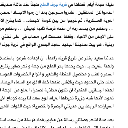
طيلة سبعة أيام قضاها في
قرية جرف الملح
ضيفاً عند عائلة صديقن
اعدموا كل المعتقلين . غادروا مسرعين بعد ان رموا الاجساد المضر
العربة العسكرية ، ثم خرجوا من بين كومة الاجساد… كما يخرج ال
… ومنهم من يحمد ربه ان منحه فرصة ثانية ليعيش … ومنهم من يص
على الارض من الاعياء . وقتها احسستُ اني مصاب في اعلى فخذي
ريفية ، هو بيت صديقنا الجديد سعيد البصري
الواقع في قرية جرف ا
حدثنا سعيد بفخر عن تاريخ قريته زاعماً ، ان اجداده شرعوا باست
ولهذا سُميت بـ
. حيث يحدها بحر الملح من جهة و نهر صغير يتفرع م
السدر والعنب و محاصيل الحنطة والشعير و انواع الخضروات الموسم
تمتد حتى الحدود حيث يتلاشى عندها خط الافق مع السماء البيضاء 
لهذه البساتين المثمرة ان تكون محاذية لصحراء الملح من الجهة ال
تموت لأنها شبه جزيرة تحيطها المياه. لوح سعد لنا بيده كوداع اخير
السيارات؛ الرابط بين مدينتي البصرة والناصرية؛ حيث القوات الأمر
بعد عدة اشهر وصلتني رسالة من مخيم رفحاء مُرسلة من سعد. استل
الجامعية التي تركتها بسبب اجباري على الالتحاق بالجيش بعد اسابيع