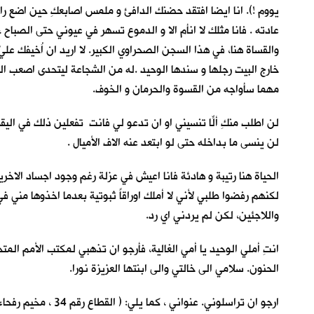
يووم !). انا ايضا افتقد حضنك الدافئ و ملمس اصابعكِ حين اضع راسي
عادته . فانا مثلك لا انأم الا و الدموع تسهر في عيوني حتى الصباح
والقساة هنا، في هذا السجن الصحراوي الكبير. لا اريد ان اُخيفك عل
خارج البيت رجلها و سندها الوحيد .له من الشجاعة ليتحدى اصعب الظر
مهما سأواجه من القسوة والحرمان و الخوف.
لن اطلب منكِ ألّا تنسيني او ان تدعو لي فانتِ تفعلين ذلك في اليق
لن ينسى ما بداخله حتى لو ابتعد عنه الاف الأميال .
الحياة هنا رتيبة و هادئة فانا اعيش في عزلة رغم وجود اجساد الا
لكنهم رفضوا طلبي لأني لا أملك اوراقاً ثبوتية بعدما اخذوها مني
واللاجئين، لكن لم يردني اي رد.
انتِ أملي الوحيد يا أمي الغالية، فأرجو ان تذهبي لمكتب الأمم ا
الحنون. سلامي الى خالتي والى ابنتها العزيزة نورا.
ارجو ان تراسلوني. عنواني ، كما يلي: ( القطاع رقم 34 ، مخيم رفحاء / المنظمة العالمية للاجئين التابعة الى منظمة الأمم المتحدة / المملكة العربية السعودية .)