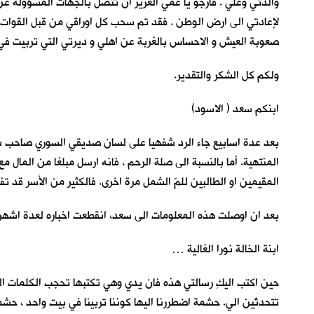
لإعادتي الى ارض الوطن . فقد تم سحب كل اوراقي من قبل القوات ال
صعوبة العيش و الاحساس بالغربة عن اهلي و ديرتي التي تربيت في
ولكم كل الشكر
ابنكم سعد ( الاسود)
بعد عدة اسابيع جاء الرد شفهيا على لسان صديقي السوري صاحب شركة 
المنتهية. أما بالنسبة الى صلة الرحم ، فانه ارسل مبلغا من المال 
المقيمين او الطالبين للمّ الشمل مرة اخرى. فالكثير من الأسر قد 
بعد ان اوصلت هذه المعلومات الى سعد، انقطعت اخباره لعدة اشهر. 
ابنة الخالة نورا الغالية …
حين اكتب اليكِ رسالتي هذه فان يدي وهي تكتبها تحجب الكلمات ال
تتحدثين الي. حشمة اضطررنا اليها كوننا تربينا في بيت واحد ، حشم