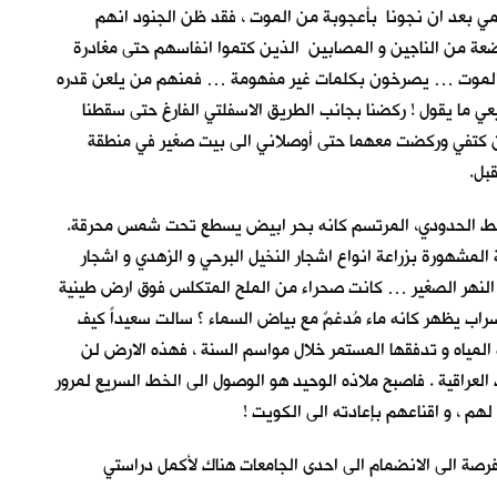
مي بعد ان نجونا بأعجوبة من الموت ، فقد ظن الجنود انهم
بضعة من الناجين و المصابين الذين كتموا انفاسهم حتى مغادرة
اء و الموت … يصرخون بكلمات غير مفهومة … فمنهم من يلعن قدره
ا يقول ! ركضنا بجانب الطريق الاسفلتي الفارغ حتى سقطنا
ن كتفي وركضت معهما حتى أوصلاني الى بيت صغير في منطقة
قبل.
الشريط الحدودي، المرتسم كانه بحر ابيض يسطع تحت شمس محرقة.
المشهورة بزراعة انواع اشجار النخيل البرحي و الزهدي و اشجار
ن النهر الصغير … كانت صحراء من الملح المتكلس فوق ارض طينية
اب يظهر كانه ماء مُدغمٌ مع بياض السماء ؟ سالت سعيداً كيف
 المياه و تدفقها المستمر خلال مواسم السنة ، فهذه الارض لن
 العراقية . فاصبح ملاذه الوحيد هو الوصول الى الخط السريع لمرور
هم ، و اقناعهم بإعادته الى الكويت !
رصة الى الانضمام الى احدى الجامعات هناك لأكمل دراستي