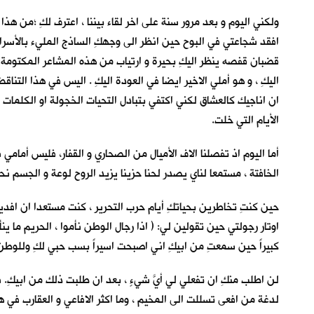
ولكني اليوم و بعد مرور سنة على اخر لقاء بيننا ، اعترف لكِ ؛من 
افقد شجاعتي في البوح حين انظر الى وجهكِ الساذج المليء بالأسر
قضبان قفصه ينظر اليكِ بحيرة و ارتياب من هذه المشاعر المكتومة 
اليكِ ، و هو أملي الاخير ايضا في العودة اليكِ . اليس في هذا التنا
ان اناجيك كالعشاق لكني اكتفي بتبادل التحيات الخجولة او الكلمات ال
الأيام التي خلت.
أما اليوم اذ تفصلنا الاف الأميال من الصحاري و القفار، فليس أما
الخافتة ، مستمعا لناي يصدر لحنا حزينا يزيد الروح لوعة و الجسم نحو
حين كنتِ تخاطرين بحياتكِ أيام حرب التحرير ، كنت مستعدا ان افد
اوتار رجولتي حين تقولين لي: ( اذا رجال الوطن نأموا ، الحريم ما ي
كبيراً حين سمعتِ من ابيكِ اني اصبحت اسيراً بسب حبي لكِ وللوطن
لن اطلب منكِ ان تفعلي لي أيَّ شيءٍ ، بعد ان طلبت ذلك من ابيكِ. 
لدغة من افعى تسللت الى المخيم ، وما اكثر الافاعي و العقارب في هذ