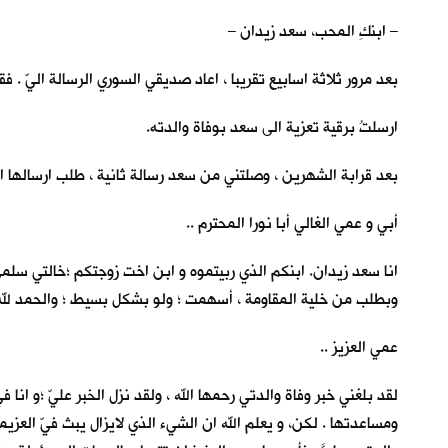
– ابنكِ المحب، سعد زيدان –
بعد مرور ثلاثة اسابيع تقريبا ، اعاد صديقي السوري الرسالة اليّ . 
ارسلتُ برقية تعزية الى سعد بوفاة والدته.
بعد قرابة الشهرين ، وصلتني من سعد رسالة ثانية ، طلب ارسالها ال
أبي و عمي الغالي أبا نورا المحترم ..
انا سعد زيدان. ابنكم الذي ربيتموه و ابن اخت زوجتكم ؛خالتي سلمى.
وبطلب من خلية المقاومة ، أسهمت ؛ ولو بشكل بسيط ؛ والحمد لله
عمي العزيز ..
لقد بلغني خبر وفاة والدتي رحمها الله ، ولقد نزل الخبر عليّ ؛و 
ومساعدتها . لكن، و يعلم الله ان الشيء الذي لايزال يبث فيّ العزي