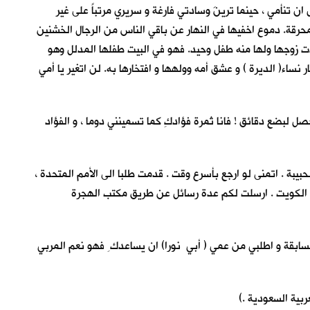
ن تنأمي ، حينما ترينَ وسادتي فارغة و سريري مرتباً على غير
لمحرقة. دموع اخفيها في النهار عن باقي الناس من الرجال الخشنين
فقدت زوجها ولها منه طفل وحيد. فهو في البيت طفلها المدلل وهو
ساء( الديرة ) و عشق أمه وولهها و افتخارها به. لن اتغير يا أمي
ل لبضع دقائق ! فانا ثمرة فؤادكِ كما تسمينني دوما ، و الفؤاد
بة . اتمنى لو ارجع بأسرع وقت . قدمت طلبا الى الأمم المتحدة ،
 في الكويت . ارسلت لكم عدة رسائل عن طريق مكتب الهجرة
لسابقة و اطلبي من عمي ( أبي نورا) ان يساعدك ِ فهو نعم المربي