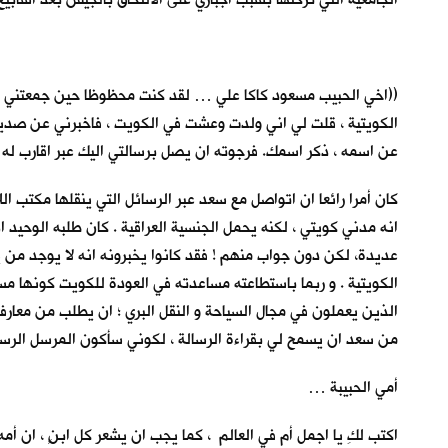
((اخي الحبيب مسعود كاكا علي … لقد كنت محظوظا حين جمعتني الصد
الكويتية ، قلت لي اني ولدت وعشت في الكويت ، فاخبرني عن صديق ل
عن اسمه ، ذكر اسمك. فرجوته ان يصل برسالتي اليك عبر اقارب له 
كان أمرا رائعا ان اتواصل مع سعد عبر الرسائل التي ينقلها مكتب ا
انه مدني كويتي ، لكنه يحمل الجنسية العراقية . كان طلبه الوحي
الكويتية . و ربما باستطاعته مساعدته في العودة للكويت كونها مس
الذين يعملون في مجال السياحة و النقل البري ؛ ان يطلب من معار
من سعد ان يسمح لي بقراءة الرسالة ، لكوني سأكون المرسل الرسمي ل
أمي الحبيبة …
اكتب لكِ يا اجمل أم في العالم ، كما يجب ان يشعر كل ابنٍ ، ان أم