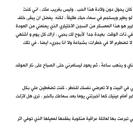
 كان يحول دون ولادة هذا الحب . وليس بغريب عنكِ ، اني كنتُ
لو يطير ويستجم في سماء حبكِ طليقاً ، لكنه يفضل ان يبقى خلف
كبير هو هذا المعسكر من السجن الاختياري الذي يمنعني من العودة
 و في ذات الوقت بعيدة جدا لأبوح لكِ بحبي . اراكِ كل يوم و اشتهي
ي لا تضطرم الا في خطرات؛ بشجاعة ولا انا بجريء ايضا ، في تلك
شاي و يذهب ساعةً ، ثم يعود ليسامرني حتى الصباح على نار الموقد
سي في البيت و لا تعرضي نفسكِ للخطر ، كنتِ تضغطين علي بكل
 أمام عينيكِ كما أخبرتِني يوما بعد سماعكِ بالخبر . ترى هل لازلت
ي تبرعت بها لعائلة عراقية منكوبة بفقدها لمعيلها الذي توفي اثر