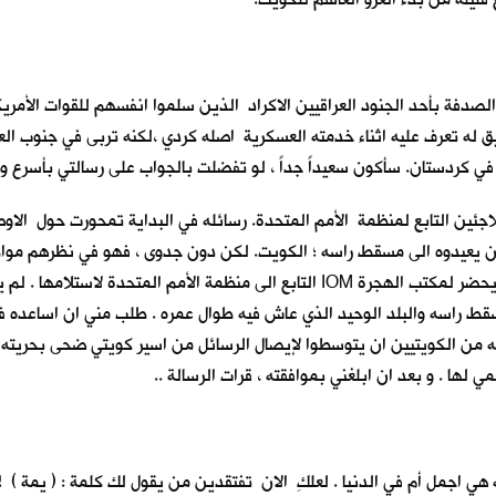
فة بأحد الجنود العراقيين الاكراد الذين سلموا انفسهم للقوات الأمريك
ه تعرف عليه اثناء خدمته العسكرية اصله كردي ،لكنه تربى في جنوب العراق 
في كردستان. سأكون سعيداً جداً ، لو تفضلت بالجواب على رسالتي بأسرع و
للاجئين التابع لمنظمة الأمم المتحدة. رسائله في البداية تمحورت حول الاو
د ان يعيدوه الى مسقط راسه ؛ الكويت. لكن دون جدوى ، فهو في نظرهم موا
عديدة، لكن دون جواب منهم ! فقد كانوا يخبرونه انه لا يوجد من يحضر لمكتب الهجرة IOM ا
قط راسه والبلد الوحيد الذي عاش فيه طوال عمره . طلب مني ان اساعده في
فه من الكويتيين ان يتوسطوا لإيصال الرسائل من اسير كويتي ضحى بحريته 
ها . و بعد ان ابلغني بموافقته ، قرات الرسالة ..
ه هي اجمل أم في الدنيا . لعلكِ الان تفتقدين من يقول لك كلمة : ( يمة ) !