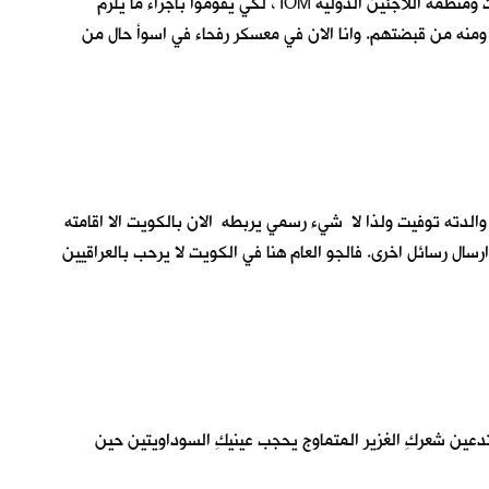
والدتي وعليَّ . فأرجو يا عمي العزيز ان تتصل بالجهات المسؤولة عن اعادة الاسرى الكويتيين لكي يتواصلوا مع مكتب الأمم المتحدة في الكويت ومنظمة اللاجئين الدولية IOM ، لكي يقوموا بأجراء ما يلزم
 ومنه من قبضتهم. وانا الان في معسكر رفحاء في اسوأ حال من
 والدته توفيت ولذا لا شيء رسمي يربطه الان بالكويت الا اقامته
رسال رسائل اخرى. فالجو العام هنا في الكويت لا يرحب بالعراقيين
دعين شعركِ الغزير المتماوج يحجب عينيكِ السوداويتين حين