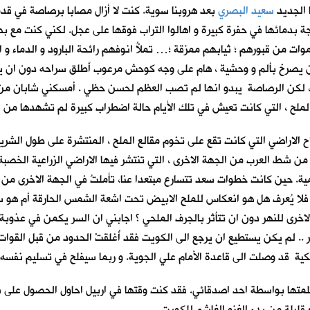
ا الجديد
سعيد البصري
بعد هروبنا سوية. كنت لا أزال مصابا برصاصة في قد
جة بدمائها في حفرة كبيرة و اهالوا التراب فوقها على عجل. لكني كنت مع 
أموات من قبورهم ؛ ثيابهم ممزقة ؛… تملأُ انوفهم رائحة البارود و الدم
رخ بألم و وحشية ، هام على وجه كوحش مرعوب أَطلق سراحه دون ان يعي م
 ، لكن الرصاصة يبدو انها لم تصب العظم لحسن حظي . أمسكني شابان م
لملح
، التي كانت تعيش في تلك الأيام حالة اضطراب كبيرة لم تشهدها من 
صلاح الاراضي التي كانت تقع على تخوم مقالع الملح ، المنتشرة على طول 
ن شط العرب من الجهة الاخرى ، التي تنتشر فيها الاراضي الزراعية الخصبة 
ية. حين كانت خطوات سعد تتسارع مبتعدا عنا، تأملتُ في الجهة الاخرى م
فلا يُعرف هل هو انعكاس للملح الابيض تحت اشعة الشمس الحارقة أم هو سر
اخرى للنهر دون ان تتأثر بالجرف الملحي ؟ اجابني ان السر يكمن في عذوبة
 .. لم يكن يستطيع ان يرجع الى الكويت فقد أُغلقتْ الحدود من قبل القوات
يكية قد وصلت الى قاعدة الأمام علي الجوية. و ربما سيفلح في تسليم نفسه ل
متها بواسطة احد اصدقائي. فقد كنت وقتها في اربيل احاول الحصول على ف
 قليلة من بدء الغزو الغاشم للكويت.