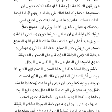
من يقول لك كلمة : ( يمة ) ! او مثلما كنتِ تحبين ان
تسمعيها ؛ كما ينطقها اهلكِ في بغداد ( يووم !). انا ايضا
افتقد حضنك الدافئ و ملمس اصابعكِ حين اضع راسي
بحضنكِ و تعبثي بشعري . لا تخبريني ان الدموع تملأُ
عينيكِ كل ليلة قبل ان تنأمي ، حينما ترينَ وسادتي فارغة و
سريري مرتباً على غير عادته . فانا مثلك لا انأم الا و الدموع
تسهر في عيوني حتى الصباح ، معانقة اجفاني ورموشي و
مرطبة لأحلامي الجافة المؤوبة برمال الصحراء المحرقة.
دموع اخفيها في النهار عن باقي الناس من الرجال
الخشنين والقساة هنا، في هذا السجن الصحراوي الكبير. لا
اريد ان اُخيفك عليّ فانا لم ازل ذلك الابن الذي احسنتِ
تربيته. ربيتيه كما يجب ان ترعى أم فقدت زوجها ولها منه
طفل وحيد. فهو في البيت طفلها المدلل وهو خارج البيت
رجلها و سندها الوحيد .له من الشجاعة ليتحدى اصعب
الظروف و اعتى الرجال وله من خفة الدم والمشاعر الرقيقة
ما يجعله محط انظار نساء( الديرة ) و عشق أمه وولهها و