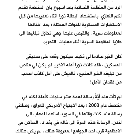
الرد من المنظمة النسائية بعد اسبوع بان المنظمة تقدم
لكم التعازي باستشهاد البطلة نورا اثناء تعذيبها من قبل
الاستخبارات العسكرية للقوات المحتلة ؛ بعد اخفائها
لمعلومات سرية ؛ والقبض عليها وهي تحاول تبلغيها الى
خلايا المقاومة السرية اثناء عمليات التحرير.
كان الخبر صادما لي فكيف سيكون وقعه على صديقي
المسكين ، فقد كانت نورا أمله الاخير. لم يكن لي مناص
من تبليغه الخبر المفجع ، فالعيش على أمل كاذب اصعب
من فقدان الأمل !
لم تأتِ منه أيَّةُ رسالة لمدة عشر سنوات كأملة لكنه في
منتصف عام 2003 ؛ بعد الاجتياح الأمريكي للعراق ؛ وصلتني
رسالة منه. كنت وقتها في السويد استعد للذهاب الى
لندن. الرسالة هذه المرة الى خاله في بغداد ، الساكن في
الاعظمية قرب احد الجوامع المعروفة هناك ، لم يكن هنالك