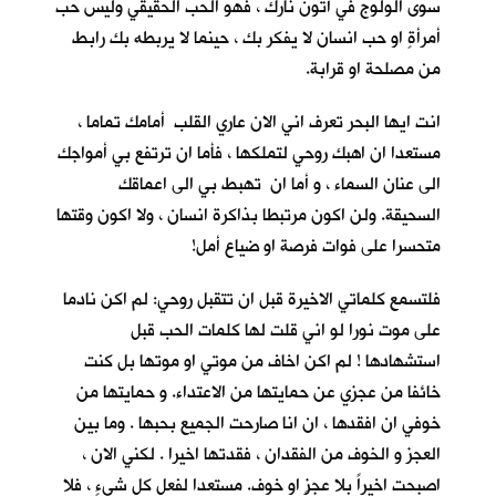
سوى الولوج في أُتون نارك ، فهو الحب الحقيقي وليس حب
أمرأةٍ او حب انسان لا يفكر بك ، حينما لا يربطه بك رابط
من مصلحة او قرابة.
انت ايها البحر تعرف اني الان عاري القلب أمامك تماما ،
مستعدا ان اهبك روحي لتملكها ، فأما ان ترتفع بي أمواجك
الى عنان السماء ، و أما ان تهبط بي الى اعماقك
السحيقة. ولن اكون مرتبطا بذاكرة انسان ، ولا اكون وقتها
متحسرا على فوات فرصة او ضياع أمل!
فلتسمع كلماتي الاخيرة قبل ان تتقبل روحي: لم اكن نادما
على موت نورا لو اني قلت لها كلمات الحب قبل
استشهادها ! لم اكن اخاف من موتي او موتها بل كنت
خائفا من عجزي عن حمايتها من الاعتداء. و حمايتها من
خوفي ان افقدها ، ان انا صارحت الجميع بحبها . وما بين
العجز و الخوف من الفقدان ، فقدتها اخيرا . لكني الان ،
اصبحت اخيراً بلا عجزٍ او خوف. مستعدا لفعل كل شيءٍ ، فلا