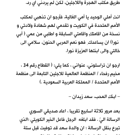
طريق مكتب الهجرة واللاجئين، لكن لم يردني اي رد.
انتِ أملي الوحيد يا أمي الغالية، فأرجو ان تذهبي لمكتب
الأمم المتحدة في الكويت و تقدمي لهم شهادة ولادتي و
نسخة من اقامتكِ واقامتي السابقة و اطلبي من عمي ( أبي
نورا) ان يساعدك ِ فهو نعم المربي الحنون. سلامي الى
خالتي والى ابنتها العزيزة نورا.
ارجو ان تراسلوني. عنواني ، كما يلي: ( القطاع رقم 34 ،
مخيم رفحاء / المنظمة العالمية للاجئين التابعة الى منظمة
الأمم المتحدة / المملكة العربية السعودية .)
– ابنكِ المحب، سعد زيدان –
بعد مرور ثلاثة اسابيع تقريبا ، اعاد صديقي السوري
الرسالة اليّ . فقد ابلغه الرجل فاعل الخير الكويتي ؛الذي
تبرع بنقل الرسالة ؛ ان والدة سعد قد توفيت قبل ستة