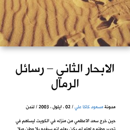
الابحار الثاني – رسائل
الرمال
مدونة
مسعود كاكا علي
/ 02 ، ايلول ، 2003 / لندن
حين خرج سعد الاعظمي من منزله في الكويت ليساهم في
تحرير وطنه و اهله لم يكن يعلم انه سيغدو بلا وطن وبلا