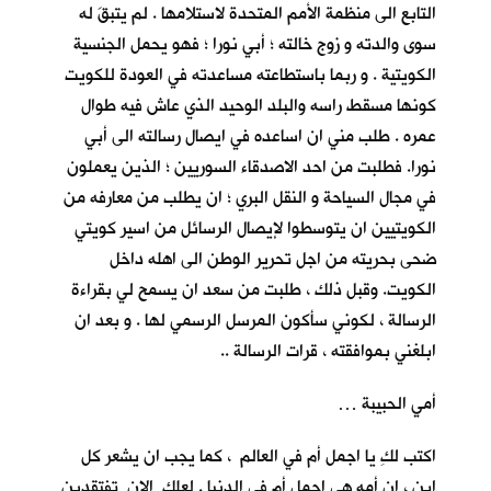
التابع الى منظمة الأمم المتحدة لاستلامها . لم يتبقَ له
سوى والدته و زوج خالته ؛ أبي نورا ؛ فهو يحمل الجنسية
الكويتية . و ربما باستطاعته مساعدته في العودة للكويت
كونها مسقط راسه والبلد الوحيد الذي عاش فيه طوال
عمره . طلب مني ان اساعده في ايصال رسالته الى أبي
نورا. فطلبت من احد الاصدقاء السوريين ؛ الذين يعملون
في مجال السياحة و النقل البري ؛ ان يطلب من معارفه من
الكويتيين ان يتوسطوا لإيصال الرسائل من اسير كويتي
ضحى بحريته من اجل تحرير الوطن الى اهله داخل
الكويت. وقبل ذلك ، طلبت من سعد ان يسمح لي بقراءة
الرسالة ، لكوني سأكون المرسل الرسمي لها . و بعد ان
ابلغني بموافقته ، قرات الرسالة ..
أمي الحبيبة …
اكتب لكِ يا اجمل أم في العالم ، كما يجب ان يشعر كل
ابنٍ ، ان أمه هي اجمل أم في الدنيا . لعلكِ الان تفتقدين