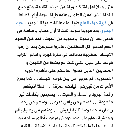
منزل و بلا اهل لفترة طويلة من حياته القادمة. ودَّع جذع
النخلة الذي ادمن الجلوس عنده طيلة سبعة أيام قضاها
في
قرية جرف الملح
ضيفاً عند عائلة صديقنا الجديد
سعيد
البصري
بعد هروبنا سوية. كنت لا أزال مصابا برصاصة في
قدمي بعد ان نجونا بأعجوبة من الموت ، فقد ظن الجنود
انهم اعدموا كل المعتقلين . غادروا مسرعين بعد ان رموا
الاجساد المضرجة بدمائها في حفرة كبيرة و اهالوا التراب
فوقها على عجل. لكني كنت مع بضعة من الناجين و
المصابين الذين كتموا انفاسهم حتى مغادرة العربة
العسكرية ، ثم خرجوا من بين كومة الاجساد… كما يخرج
الأموات من قبورهم ؛ ثيابهم ممزقة ؛… تملأُ انوفهم
رائحة البارود و الدماء و الموت … يصرخون بكلمات غير
مفهومة … فمنهم من يلعن قدره … ومنهم من يحمد
ربه ان منحه فرصة ثانية ليعيش … ومنهم من يصرخ بألم
و وحشية ، هام على وجه كوحش مرعوب أَطلق سراحه دون
ان يعي ما يقول ! ركضنا بجانب الطريق الاسفلتي الفارغ