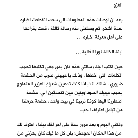
الغزو.
بعد ان اوصلت هذه المعلومات الى سعد، انقطعت اخباره
لعدة اشهر. ثم وصلتني منه رسالة ثالثة ، قمت بقراتها
على أمل معرفة اخباره …
ابنة الخالة نورا الغالية …
حين اكتب اليكِ رسالتي هذه فان يدي وهي تكتبها تحجب
الكلمات التي اخطها ، وذلك يا حبيبتي ضرب من الحشمة
ضروري ، شانك انتِ اذا كنت تدعين شعركِ الغزير المتماوج
يحجب عينيكِ السوداويتين حين تتحدثين الي. حشمة
اضطررنا اليها كوننا تربينا في بيت واحد ، حشمة حرمتنا
من تبادل اعتراف الحب.
ولكني اليوم و بعد مرور سنة على اخر لقاء بيننا ، اعترف لكِ
؛من هذا المكان الموحش؛ بان كل ما فيك كان يهزني من