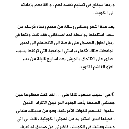
و ربما سيفلح في تسليم نفسه لهم ، و اقناعهم بإعادته
الى الكويت !
بعد عدة اشهر وصلتني رسالة من مخيم رفحاء مُرسلة من
سعد. استلمتها بواسطة احد اصدقائي. فقد كنت وقتها في
اربيل احاول الحصول على فرصة الى الانضمام الى احدى
الجامعات هناك لأكمل دراستي الجامعية التي تركتها بسبب
اجباري على الالتحاق بالجيش بعد اسابيع قليلة من بدء
الغزو الغاشم للكويت.
((اخي الحبيب مسعود كاكا علي … لقد كنت محظوظا حين
جمعتني الصدفة بأحد الجنود العراقيين الاكراد الذين
سلموا انفسهم للقوات الأمريكية. وهو من مدينتك مندلي
. فحينما ابدى استغرابه من لهجتي الكويتية ، قلت لي اني
ولدت وعشت في الكويت ، فاخبرني عن صديق له تعرف