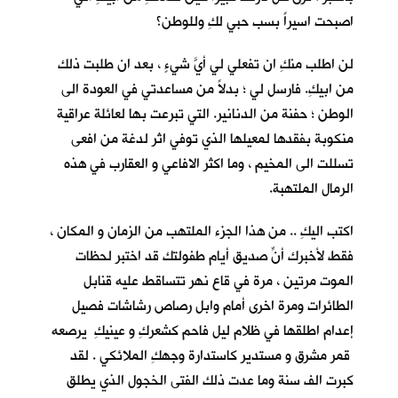
اصبحت اسيراً بسب حبي لكِ وللوطن؟
لن اطلب منكِ ان تفعلي لي أيَّ شيءٍ ، بعد ان طلبت ذلك
من ابيكِ. فارسل لي ؛ بدلاً من مساعدتي في العودة الى
الوطن ؛ حفنة من الدنانير. التي تبرعت بها لعائلة عراقية
منكوبة بفقدها لمعيلها الذي توفي اثر لدغة من افعى
تسللت الى المخيم ، وما اكثر الافاعي و العقارب في هذه
الرمال الملتهبة.
اكتب اليكِ .. من هذا الجزء الملتهب من الزمان و المكان ،
فقط لأخبرك أنّ صديق أيام طفولتكِ قد اختبر لحظات
الموت مرتين ، مرة في قاع نهر تتساقط عليه قنابل
الطائرات ومرة اخرى أمام وابل رصاص رشاشات فصيل
إعدام اطلقها في ظلام ليل فاحم كشعركِ و عينيكِ يرصعه
قمر مشرق و مستدير كاستدارة وجهكِ الملائكي . لقد
كبرت الف سنة وما عدت ذلك الفتى الخجول الذي يطلق