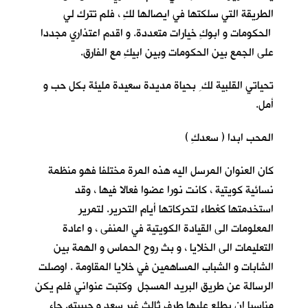
الطريقة التي سلكتها في ايصالها لكِ ، فلم تترك لي
الحكومات و ابوكِ خيارات متعددة. و اقدم اعتذاري مجددا
على الجمع بين الحكومات وبين ابيكِ مع الفارق.
تحياتي القلبية لك ِ بحياة مديدة سعيدة مليئة بكل حب و
أمل.
المحب ابدا ( سعدكِ )
كان العنوان المرسل اليه هذه المرة مختلفا فهو منظمة
نسائية كويتية ، كانت نورا عضوا فعالا فيها ، وقد
استخدمتها كغطاء لتحركاتها أيام التحرير. لتمرير
المعلومات الى القيادة الكويتية في المنفى ، و اعادة
التعليمات الى الخلايا ، و بث روح الحماس و الهمة بين
الشابات و الشباب المساهمين في خلايا المقاومة . اوصلت
الرسالة عن طريق البريد المسجل وكتبت عنواني فلم يكن
مناسبا ان يطلع عليها طرف ثالث غير سعد و حبيبته. جاء