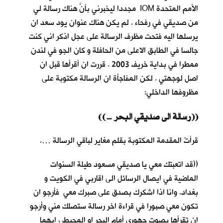
الأمم المتحدة IOM مجددا ليخبرني بأنَّ هناك رسالة لي
من صديقي في رفحاء . لم يكن هناك عنوان يود سعد ان
يرسلها اليه فتحت مظرف الرسالة على عجل اذكر اني كنت
جالسا في الطابق الاعلى من الحافلة و كان الجو في لندن
ممطرا في بداية خريف 2003 . قررت ان أقرأها قبل ان
اصل لوجهتي . لكن المفاجأة ان الرسالة مكتوبة على
مظروفها الداخلي:
((… رسالة الى صديقي البحر))
قرأتُ المقدمة المكتوبة بقلم مغاير لباقي الرسالة ….
((قد اتعبتك معي يا صديقي مسعود طيلة السنوات
الماضية في ايصال الرسائل الى اقاربي في الكويت و
بغداد. وانا اذا اشكرك بصدق على صبرك معي فأرجو ان
تكون معي صبورا في قراءة اخر رسالة ستصلك مني وأرجو
ان تقرأها بصوت جهوري أمام البحر او المحيط ، ايهما