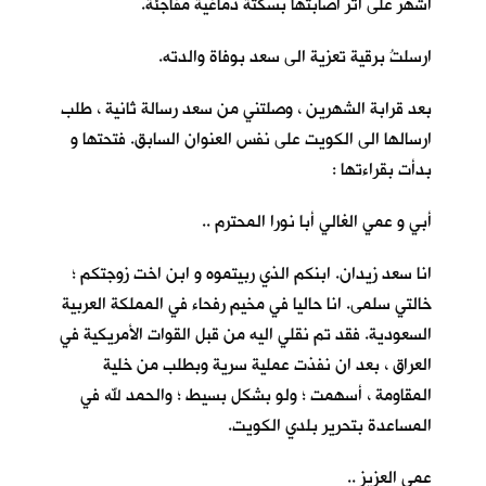
اشهر على اثر اصابتها بسكتة دماغية مفاجئة.
ارسلتُ برقية تعزية الى سعد بوفاة والدته.
بعد قرابة الشهرين ، وصلتني من سعد رسالة ثانية ، طلب
ارسالها الى الكويت على نفس العنوان السابق. فتحتها و
بدأت بقراءتها :
أبي و عمي الغالي أبا نورا المحترم ..
انا سعد زيدان. ابنكم الذي ربيتموه و ابن اخت زوجتكم ؛
خالتي سلمى. انا حاليا في مخيم رفحاء في المملكة العربية
السعودية. فقد تم نقلي اليه من قبل القوات الأمريكية في
العراق ، بعد ان نفذت عملية سرية وبطلب من خلية
المقاومة ، أسهمت ؛ ولو بشكل بسيط ؛ والحمد لله في
المساعدة بتحرير بلدي الكويت.
عمي العزيز ..