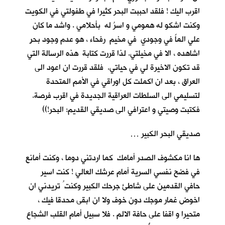
اقرب اليك ! فلقد احببت البحر كثيرا في طفولتي في الكويت
وكنت اشكو له همومي و اسرُ له بأحلامي . واشد ما كان
علي الماً في وجودي في مخيم رفحاء ، هو عدم وجود بحرٍ
اشاهده ، الا في مخيلتي. لذا قررت كتابة هذه الرسالة التي
قد تكون الاخيرة لي في حياتي. فلقد قررت ان اعود الى
العراق ، بعد ان اكملت كل اوراقي في الأمم المتحدة
لتسليمي الى السلطات العراقية الجديدة في اقرب فرصة.
فكتبت وصيتي و اعترافي الى صديقي القديم: البحر!))
صديقي البحر الكبير …
ها انا مكشوف الصدر أمامك كما اردتني دوما ، وكنت أمانع
في فضح نفسي السرية أمام عرشك العالي ! كنت اسير
حافي القدمين على شاطئ جرحك الكبير وكنت ُ تريدني ان
اخوض غمار موجك دون خوف ولا ان ابقى محدقا فيك ،
متحيرا و اقفا على حافة الالم . فلا سبيل أمام القلب الشجاع