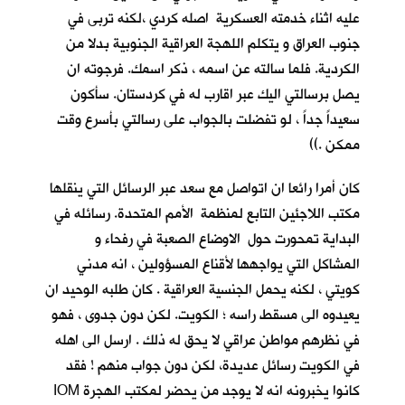
عليه اثناء خدمته العسكرية اصله كردي ،لكنه تربى في
جنوب العراق و يتكلم اللهجة العراقية الجنوبية بدلا من
الكردية. فلما سالته عن اسمه ، ذكر اسمك. فرجوته ان
يصل برسالتي اليك عبر اقارب له في كردستان. سأكون
سعيداً جداً ، لو تفضلت بالجواب على رسالتي بأسرع وقت
ممكن .))
كان أمرا رائعا ان اتواصل مع سعد عبر الرسائل التي ينقلها
مكتب اللاجئين التابع لمنظمة الأمم المتحدة. رسائله في
البداية تمحورت حول الاوضاع الصعبة في رفحاء و
المشاكل التي يواجهها لأقناع المسؤولين ، انه مدني
كويتي ، لكنه يحمل الجنسية العراقية . كان طلبه الوحيد ان
يعيدوه الى مسقط راسه ؛ الكويت. لكن دون جدوى ، فهو
في نظرهم مواطن عراقي لا يحق له ذلك . ارسل الى اهله
في الكويت رسائل عديدة، لكن دون جواب منهم ! فقد
كانوا يخبرونه انه لا يوجد من يحضر لمكتب الهجرة IOM