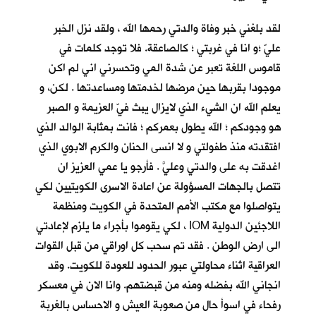
لقد بلغني خبر وفاة والدتي رحمها الله ، ولقد نزل الخبر
عليّ ؛و انا في غربتي ؛ كالصاعقة. فلا توجد كلمات في
قاموس اللغة تعبر عن شدة المي وتحسرني اني لم اكن
موجودا بقربها حين مرضها لخدمتها ومساعدتها . لكن، و
يعلم الله ان الشيء الذي لايزال يبث فيّ العزيمة و الصبر
هو وجودكم ؛ الله يطول بعمركم ؛ فانت بمثابة الوالد الذي
افتقدته منذ طفولتي و لا انسى الحنان والكرم الابوي الذي
اغدقت به على والدتي وعليَّ . فأرجو يا عمي العزيز ان
تتصل بالجهات المسؤولة عن اعادة الاسرى الكويتيين لكي
يتواصلوا مع مكتب الأمم المتحدة في الكويت ومنظمة
اللاجئين الدولية IOM ، لكي يقوموا بأجراء ما يلزم لإعادتي
الى ارض الوطن . فقد تم سحب كل اوراقي من قبل القوات
العراقية اثناء محاولتي عبور الحدود للعودة للكويت. وقد
انجاني الله بفضله ومنه من قبضتهم. وانا الان في معسكر
رفحاء في اسوأ حال من صعوبة العيش و الاحساس بالغربة