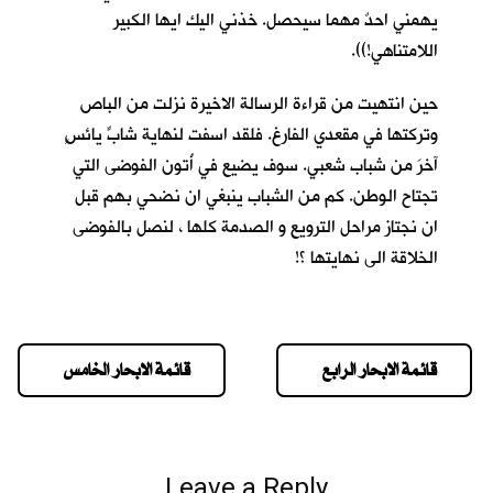
يهمني احدٌ مهما سيحصل. خذني اليك ايها الكبير
اللامتناهي!)).
حين انتهيت من قراءة الرسالة الاخيرة نزلت من الباص
وتركتها في مقعدي الفارغ. فلقد اسفت لنهاية شابٍّ يائسٍ
آخرَ من شباب شعبي. سوف يضيع في أُتون الفوضى التي
تجتاح الوطن. كم من الشباب ينبغي ان نضحي بهم قبل
ان نجتاز مراحل الترويع و الصدمة كلها ، لنصل بالفوضى
الخلاقة الى نهايتها ؟!
قائمة الابحار الرابع
قائمة الابحار الخامس
Leave a Reply