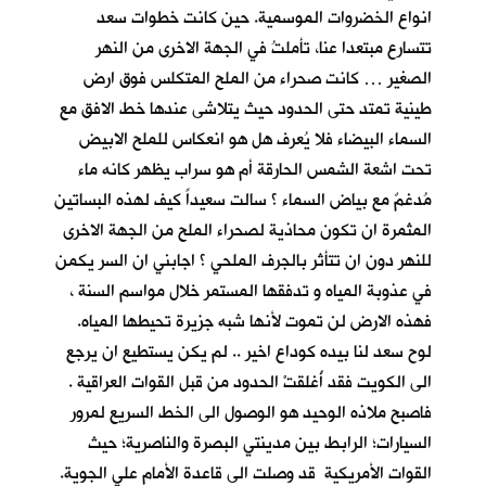
انواع الخضروات الموسمية. حين كانت خطوات سعد
تتسارع مبتعدا عنا، تأملتُ في الجهة الاخرى من النهر
الصغير … كانت صحراء من الملح المتكلس فوق ارض
طينية تمتد حتى الحدود حيث يتلاشى عندها خط الافق مع
السماء البيضاء فلا يُعرف هل هو انعكاس للملح الابيض
تحت اشعة الشمس الحارقة أم هو سراب يظهر كانه ماء
مُدغمٌ مع بياض السماء ؟ سالت سعيداً كيف لهذه البساتين
المثمرة ان تكون محاذية لصحراء الملح من الجهة الاخرى
للنهر دون ان تتأثر بالجرف الملحي ؟ اجابني ان السر يكمن
في عذوبة المياه و تدفقها المستمر خلال مواسم السنة ،
فهذه الارض لن تموت لأنها شبه جزيرة تحيطها المياه.
لوح سعد لنا بيده كوداع اخير .. لم يكن يستطيع ان يرجع
الى الكويت فقد أُغلقتْ الحدود من قبل القوات العراقية .
فاصبح ملاذه الوحيد هو الوصول الى الخط السريع لمرور
السيارات؛ الرابط بين مدينتي البصرة والناصرية؛ حيث
القوات الأمريكية قد وصلت الى قاعدة الأمام علي الجوية.