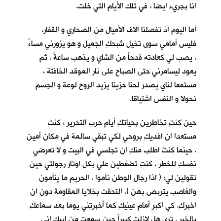
انا بجريء ايضا ، في تلك الأيام التي خلت.
أما اليوم اذ تفصلنا الاف الأميال من الصحاري و القفار،
فليس أمامي سوى تخيل شبحكِ الجميل و هو يزورني مساءً
، يصب لي كعادته قدحاً من الشاي و يذهب ساعةً ، ثم
يعود ليسامرني حتى الصباح على نار الموقد الخافتة ،
مستمعا لناي يصدر لحنا حزينا يزيد الروح لوعة و الجسم
نحولا و النفس اشتياقا.
حين كنتِ تخاطرين بحياتكِ أيام حرب التحرير ، كنت
مستعدا ان افديكِ بروحي لكي تبقي سالمة في مكان أمين
. حينما كنتُ اطلب منكِ ان تجلسي في البيت و لا تعرضي
نفسكِ للخطر ، كنتِ تضغطين علي بكل اوتار رجولتي حين
تقولين لي: ( اذا رجال الوطن نأموا ، الحريم ما ينأمون
والغاصب يتربص بهن ). التحقت بخلايا المقاومة دون ان
اخبركِ. كي اكبر أمام عينيكِ كما أخبرتِني يوما بعد سماعكِ
بالخبر . ترى هل لازلت كبيراً حين سمعتِ من ابيكِ اني