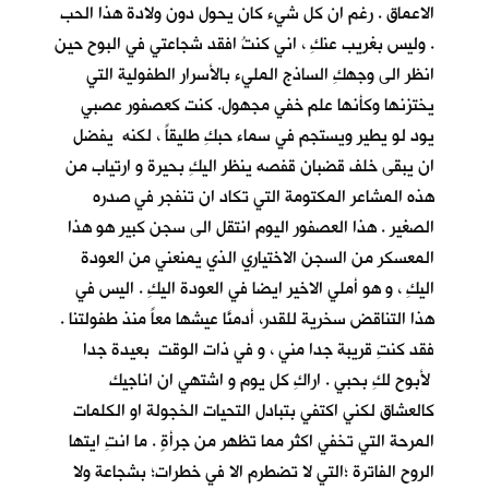
الاعماق . رغم ان كل شيء كان يحول دون ولادة هذا الحب
. وليس بغريب عنكِ ، اني كنتُ افقد شجاعتي في البوح حين
انظر الى وجهكِ الساذج المليء بالأسرار الطفولية التي
يختزنها وكأنها علم خفي مجهول. كنت كعصفور عصبي
يود لو يطير ويستجم في سماء حبكِ طليقاً ، لكنه يفضل
ان يبقى خلف قضبان قفصه ينظر اليكِ بحيرة و ارتياب من
هذه المشاعر المكتومة التي تكاد ان تنفجر في صدره
الصغير . هذا العصفور اليوم انتقل الى سجن كبير هو هذا
المعسكر من السجن الاختياري الذي يمنعني من العودة
اليكِ ، و هو أملي الاخير ايضا في العودة اليكِ . اليس في
هذا التناقض سخرية للقدر، أدمنَّا عيشها معاً منذ طفولتنا .
فقد كنتِ قريبة جدا مني ، و في ذات الوقت بعيدة جدا
لأبوح لكِ بحبي . اراكِ كل يوم و اشتهي ان اناجيك
كالعشاق لكني اكتفي بتبادل التحيات الخجولة او الكلمات
المرحة التي تخفي اكثر مما تظهر من جرأةٍ . ما انتِ ايتها
الروح الفاترة ؛التي لا تضطرم الا في خطرات؛ بشجاعة ولا