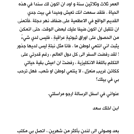
العمر ثلاث وثلاثين سنة و اود ان اكون لك سندا في هذه
الحياة . فلقد سمعت انك تعيش وحيدا في بيت جدي
القديم الواقع في الاعظمية على ضفاف نهر دجلة .فأتمنى
ان تتقبل ان اكون ضيفا عليك لبعض الوقت. حتى اتمكن
من الحصول على اوراقٍ ثبوتيةٍ عراقيةٍ ، فليس لدي شيءٌ
يثبت اني انتمي لوطنٍ ما . فانا مثل نبتةٍ ليس لديها جذور
! لقد رفضت السفر الى كل دول العالم ، رغم قدرتي على
التكلم باللغة الانكليزية ، رفضتُ ان اعيش بقية حياتي
ككائن غريبٍ منعزلٍ ، لا ينتمي لوطن او شعب. فهل ترحب
بي في بيتك؟
عنواني في اسفل الرسالة ارجو مراسلتي.
ابن اختك سعد
بعد وصولي الى لندن بأكثر من شهرين ، اتصل بي مكتب