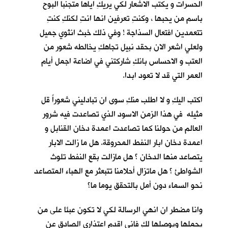
الحسرات و يكتب الاشعار لكي يريكِ اياها متجنبا البوح
باسم من يحبها ، وكنتِ تعرفين انها انتِ لكنكِ كنتِ
تتعمدين افتعال السذاجة ! وفي ذلك خبث انثوي جميل
ولعلي اشعر الان بحقد نبيل تجاهكِ يخالطه شعور من
العتب و الاحساس بانكِ شاركتني في اضاعة اجمل أيام
العمر التي قد لا تعود ابدا.
اكتب اليكِ و لا اطلب منكِ سوى ان تبادليني شعوراً قل
مثيله في هذا الزمن الاسود الذي تصاعدت فيه شرور
العالم من حولنا كما تصاعدت اعمدة دخان القنابل و
اعمدة دخان ابار النفط المحروقة. هل ما زالت الابار
يتصاعد منها الدخان ؟ هل مازالت بقع النفط تلوث
الشواطئ ؟ هل ماتزال أحلامنا تتبعثر مع الهباء المتصاعد
نحو السماء دون أمل بالتحقق يوما ما؟
وانا مضطر ان انهي الرسالة لكي لا تكون عبئا على من
يحملها ويوصلها لكِ فاني اقدم اعتذاري الصادق عن