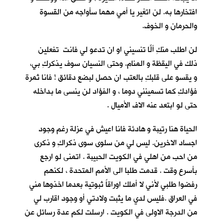
افتخارها به. لن اتغير يا أمي مهما سأواجه من القسوة
والحرمان و الخوف.
لن اطلب منكِ ألّا تنسيني او ان تدعو لي فانتِ تفعلين
ذلك في اليقظة و المنام. وحتى النسيان سوف يذكركِ بي،
و يقسو على قلبكِ بالعتب ان حصل لبضع دقائق ! فانا ثمرة
فؤادكِ كما تسمينني دوما ، و الفؤاد لن ينسى ما بداخله
حتى لو ابتعد عنه الاف الأميال .
الحياة هنا رتيبة و هادئة فانا اعيش في عزلة رغم وجود
اجساد الاخرين. ليس لي من سلوى سوى ذكراكِ و ذكرى
من احب من اهلي في الكويت الحبيبة . اتمنى لو ارجع
بأسرع وقت . قدمت طلبا الى الأمم المتحدة ، لكنهم
رفضوا طلبي لأني لا أملك اوراقاً ثبوتية بعدما اخذوها مني
في العراق .فليس لدي ما يثبت ولادتي أو وجود اقارب لي
من الدرجة الاولى في الكويت . ارسلت لكم عدة رسائل عن