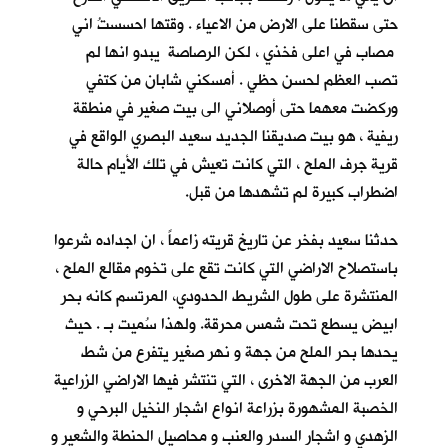
حتى سقطنا على الارض من الاعياء . وقتها احسستُ اني
مصاب في اعلى فخذي ، لكن الرصاصة يبدو انها لم
تصب العظم لحسن حظي . أمسكني شابان من كتفي
وركضت معهما حتى أوصلاني الى بيت صغير في منطقة
ريفية ، هو بيت صديقنا الجديد سعيد البصري
الواقع في
قرية جرف الملح
، التي كانت تعيش في تلك الأيام حالة
اضطراب كبيرة لم تشهدها من قبل.
حدثنا سعيد بفخر عن تاريخ قريته زاعماً ، ان اجداده شرعوا
باستصلاح الاراضي التي كانت تقع على تخوم مقالع الملح ،
المنتشرة على طول الشريط الحدودي، المرتسم كانه بحر
ابيض يسطع تحت شمس محرقة. ولهذا سُميت بـ
. حيث
يحدها بحر الملح من جهة و نهر صغير يتفرع من شط
العرب من الجهة الاخرى ، التي تنتشر فيها الاراضي الزراعية
الخصبة المشهورة بزراعة انواع اشجار النخيل البرحي و
الزهدي و اشجار السدر والعنب و محاصيل الحنطة والشعير و