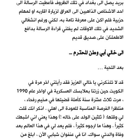
بريد يصل الى بغداد في تلك الظروف فأعطيت الرسالة الى
احد الاشخاص الذاهبين الى العراق لزيارة اقاربه او لمهام
حزبية فلم اكن على معرفة تامة به. لكني ورغم انشغالي
الشديد في تلك الاوقات لم يفتني قراءة الرسالة بدافع
الاطمئنان على صديق قديم
… الى خالي أبي وطن المحترم
بعد التحية …
قد لا تتذكرني يا خالي العزيز فقد رأيتني اخر مرة في
الكويت حين زرتنا بملابسك العسكرية في اواخر عام 1990
، مرت ثلاث عشْرة سنة كأملة قضيتها في مخيم رفحاء ،
منتظرا الفرصة المناسبة للعودة الى اهلي . اذكر انك قلت
لي وقتها: ( ثلثين الولد على خاله !) وهذا يعني اني اشبهك
كثيراً . وهذا ما ارجوه كثيراً ، فلم يعد لي في هذا العالم بعد
وفاة والدتي سواك. انا في عنفوان شبابي الآن ، ابلغ من