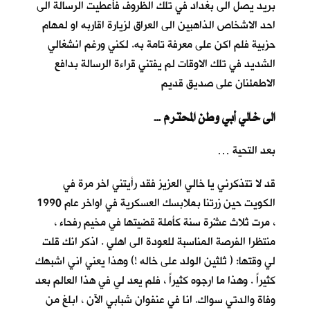
بريد يصل الى بغداد في تلك الظروف فأعطيت الرسالة الى
احد الاشخاص الذاهبين الى العراق لزيارة اقاربه او لمهام
حزبية فلم اكن على معرفة تامة به. لكني ورغم انشغالي
الشديد في تلك الاوقات لم يفتني قراءة الرسالة بدافع
الاطمئنان على صديق قديم
… الى خالي أبي وطن المحترم
بعد التحية …
قد لا تتذكرني يا خالي العزيز فقد رأيتني اخر مرة في
الكويت حين زرتنا بملابسك العسكرية في اواخر عام 1990
، مرت ثلاث عشْرة سنة كأملة قضيتها في مخيم رفحاء ،
منتظرا الفرصة المناسبة للعودة الى اهلي . اذكر انك قلت
لي وقتها: ( ثلثين الولد على خاله !) وهذا يعني اني اشبهك
كثيراً . وهذا ما ارجوه كثيراً ، فلم يعد لي في هذا العالم بعد
وفاة والدتي سواك. انا في عنفوان شبابي الآن ، ابلغ من