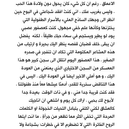
الاعماق . رغم ان كل شيء كان يحول دون ولادة هذا الحب
. وليس بغريب عنكِ ، اني كنتُ افقد شجاعتي في البوح حين
انظر الى وجهكِ الساذج المليء بالأسرار الطفولية التي
يختزنها وكأنها علم خفي مجهول. كنت كعصفور عصبي
يود لو يطير ويستجم في سماء حبكِ طليقاً ، لكنه يفضل
ان يبقى خلف قضبان قفصه ينظر اليكِ بحيرة و ارتياب من
هذه المشاعر المكتومة التي تكاد ان تنفجر في صدره
الصغير . هذا العصفور اليوم انتقل الى سجن كبير هو هذا
المعسكر من السجن الاختياري الذي يمنعني من العودة
اليكِ ، و هو أملي الاخير ايضا في العودة اليكِ . اليس في
هذا التناقض سخرية للقدر، أدمنَّا عيشها معاً منذ طفولتنا .
فقد كنتِ قريبة جدا مني ، و في ذات الوقت بعيدة جدا
لأبوح لكِ بحبي . اراكِ كل يوم و اشتهي ان اناجيك
كالعشاق لكني اكتفي بتبادل التحيات الخجولة او الكلمات
المرحة التي تخفي اكثر مما تظهر من جرأةٍ . ما انتِ ايتها
الروح الفاترة ؛التي لا تضطرم الا في خطرات؛ بشجاعة ولا