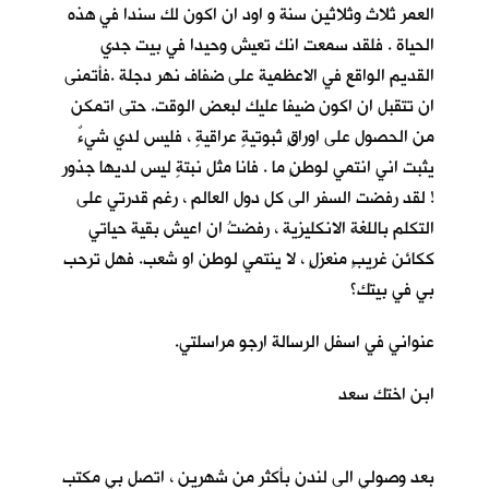
العمر ثلاث وثلاثين سنة و اود ان اكون لك سندا في هذه
الحياة . فلقد سمعت انك تعيش وحيدا في بيت جدي
القديم الواقع في الاعظمية على ضفاف نهر دجلة .فأتمنى
ان تتقبل ان اكون ضيفا عليك لبعض الوقت. حتى اتمكن
من الحصول على اوراقٍ ثبوتيةٍ عراقيةٍ ، فليس لدي شيءٌ
يثبت اني انتمي لوطنٍ ما . فانا مثل نبتةٍ ليس لديها جذور
! لقد رفضت السفر الى كل دول العالم ، رغم قدرتي على
التكلم باللغة الانكليزية ، رفضتُ ان اعيش بقية حياتي
ككائن غريبٍ منعزلٍ ، لا ينتمي لوطن او شعب. فهل ترحب
بي في بيتك؟
عنواني في اسفل الرسالة ارجو مراسلتي.
ابن اختك سعد
بعد وصولي الى لندن بأكثر من شهرين ، اتصل بي مكتب