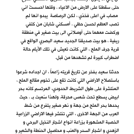
حتى سقطنا على الارض من الاعياء . وقتها احسستُ اني
مصاب في اعلى فخذي ، لكن الرصاصة يبدو انها لم
تصب العظم لحسن حظي . أمسكني شابان من كتفي
وركضت معهما حتى أوصلاني الى بيت صغير في منطقة
ريفية ، هو بيت صديقنا الجديد سعيد البصري
الواقع في
قرية جرف الملح
، التي كانت تعيش في تلك الأيام حالة
اضطراب كبيرة لم تشهدها من قبل.
حدثنا سعيد بفخر عن تاريخ قريته زاعماً ، ان اجداده شرعوا
باستصلاح الاراضي التي كانت تقع على تخوم مقالع الملح ،
المنتشرة على طول الشريط الحدودي، المرتسم كانه بحر
ابيض يسطع تحت شمس محرقة. ولهذا سُميت بـ
. حيث
يحدها بحر الملح من جهة و نهر صغير يتفرع من شط
العرب من الجهة الاخرى ، التي تنتشر فيها الاراضي الزراعية
الخصبة المشهورة بزراعة انواع اشجار النخيل البرحي و
الزهدي و اشجار السدر والعنب و محاصيل الحنطة والشعير و