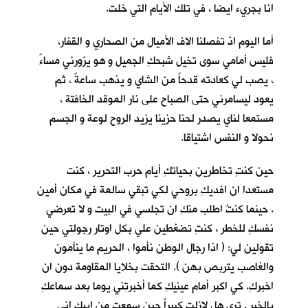
انا بجريء ايضا ، في تلك الأيام التي خلت.
أما اليوم اذ تفصلنا الاف الأميال من الصحاري و القفار،
فليس أمامي سوى تخيل شبحكِ الجميل و هو يزورني مساءً
، يصب لي كعادته قدحاً من الشاي و يذهب ساعةً ، ثم
يعود ليسامرني حتى الصباح على نار الموقد الخافتة ،
مستمعا لناي يصدر لحنا حزينا يزيد الروح لوعة و الجسم
نحولا و النفس اشتياقا.
حين كنتِ تخاطرين بحياتكِ أيام حرب التحرير ، كنت
مستعدا ان افديكِ بروحي لكي تبقي سالمة في مكان أمين
. حينما كنتُ اطلب منكِ ان تجلسي في البيت و لا تعرضي
نفسكِ للخطر ، كنتِ تضغطين علي بكل اوتار رجولتي حين
تقولين لي: ( اذا رجال الوطن نأموا ، الحريم ما ينأمون
والغاصب يتربص بهن ). التحقت بخلايا المقاومة دون ان
اخبركِ. كي اكبر أمام عينيكِ كما أخبرتِني يوما بعد سماعكِ
بالخبر . ترى هل لازلت كبيراً حين سمعتِ من ابيكِ اني