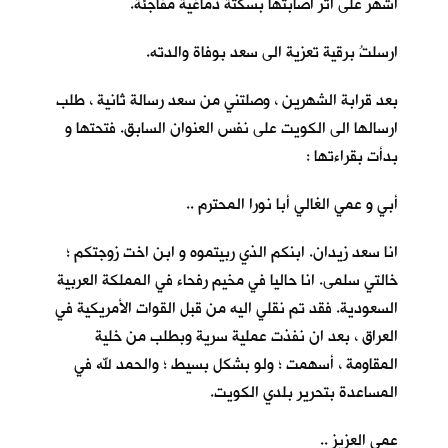
اشهر على اثر اصابتها بسكتة دماغية مفاجئة.
ارسلتُ برقية تعزية الى سعد بوفاة والدته.
بعد قرابة الشهرين ، وصلتني من سعد رسالة ثانية ، طلب
ارسالها الى الكويت على نفس العنوان السابق. فتحتها و
بدأت بقراءتها :
أبي و عمي الغالي أبا نورا المحترم ..
انا سعد زيدان. ابنكم الذي ربيتموه و ابن اخت زوجتكم ؛
خالتي سلمى. انا حاليا في مخيم رفحاء في المملكة العربية
السعودية. فقد تم نقلي اليه من قبل القوات الأمريكية في
العراق ، بعد ان نفذت عملية سرية وبطلب من خلية
المقاومة ، أسهمت ؛ ولو بشكل بسيط ؛ والحمد لله في
المساعدة بتحرير بلدي الكويت.
عمي العزيز ..