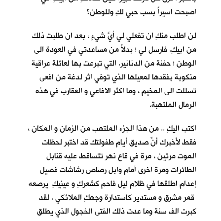
اصبحت اسيراً بسب حبي لكِ وللوطن؟
لن اطلب منكِ ان تفعلي لي أيَّ شيءٍ ، بعد ان طلبت ذلك
من ابيكِ. فارسل لي ؛ بدلاً من مساعدتي في العودة الى
الوطن ؛ حفنة من الدنانير. التي تبرعت بها لعائلة عراقية
منكوبة بفقدها لمعيلها الذي توفي اثر لدغة من افعى
تسللت الى المخيم ، وما اكثر الافاعي و العقارب في هذه
الرمال الملتهبة.
اكتب اليكِ .. من هذا الجزء الملتهب من الزمان و المكان ،
فقط لأخبرك أنّ صديق أيام طفولتكِ قد اختبر لحظات
الموت مرتين ، مرة في قاع نهر تتساقط عليه قنابل
الطائرات ومرة اخرى أمام وابل رصاص رشاشات فصيل
إعدام اطلقها في ظلام ليل فاحم كشعركِ و عينيكِ يرصعه
قمر مشرق و مستدير كاستدارة وجهكِ الملائكي . لقد
كبرت الف سنة وما عدت ذلك الفتى الخجول الذي يطلق