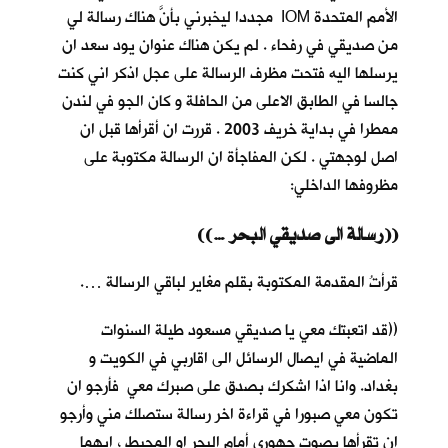
الأمم المتحدة IOM مجددا ليخبرني بأنَّ هناك رسالة لي
من صديقي في رفحاء . لم يكن هناك عنوان يود سعد ان
يرسلها اليه فتحت مظرف الرسالة على عجل اذكر اني كنت
جالسا في الطابق الاعلى من الحافلة و كان الجو في لندن
ممطرا في بداية خريف 2003 . قررت ان أقرأها قبل ان
اصل لوجهتي . لكن المفاجأة ان الرسالة مكتوبة على
مظروفها الداخلي:
((… رسالة الى صديقي البحر))
قرأتُ المقدمة المكتوبة بقلم مغاير لباقي الرسالة ….
((قد اتعبتك معي يا صديقي مسعود طيلة السنوات
الماضية في ايصال الرسائل الى اقاربي في الكويت و
بغداد. وانا اذا اشكرك بصدق على صبرك معي فأرجو ان
تكون معي صبورا في قراءة اخر رسالة ستصلك مني وأرجو
ان تقرأها بصوت جهوري أمام البحر او المحيط ، ايهما