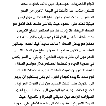
انواع الخضروات الموسمية. حين كانت خطوات سعد
تتسارع مبتعدا عنا، تأملتُ في الجهة الاخرى من النهر
الصغير … كانت صحراء من الملح المتكلس فوق ارض
طينية تمتد حتى الحدود حيث يتلاشى عندها خط الافق مع
السماء البيضاء فلا يُعرف هل هو انعكاس للملح الابيض
تحت اشعة الشمس الحارقة أم هو سراب يظهر كانه ماء
مُدغمٌ مع بياض السماء ؟ سالت سعيداً كيف لهذه البساتين
المثمرة ان تكون محاذية لصحراء الملح من الجهة الاخرى
للنهر دون ان تتأثر بالجرف الملحي ؟ اجابني ان السر يكمن
في عذوبة المياه و تدفقها المستمر خلال مواسم السنة ،
فهذه الارض لن تموت لأنها شبه جزيرة تحيطها المياه.
لوح سعد لنا بيده كوداع اخير .. لم يكن يستطيع ان يرجع
الى الكويت فقد أُغلقتْ الحدود من قبل القوات العراقية .
فاصبح ملاذه الوحيد هو الوصول الى الخط السريع لمرور
السيارات؛ الرابط بين مدينتي البصرة والناصرية؛ حيث
القوات الأمريكية قد وصلت الى قاعدة الأمام علي الجوية.