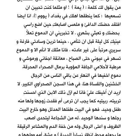
من يقول لك كلمة : ( يمة ) ! او مثلما كنتِ تحبين ان
تسمعيها ؛ كما ينطقها اهلكِ في بغداد ( يووم !). انا ايضا
افتقد حضنك الدافئ و ملمس اصابعكِ حين اضع راسي
بحضنكِ و تعبثي بشعري . لا تخبريني ان الدموع تملأُ
عينيكِ كل ليلة قبل ان تنأمي ، حينما ترينَ وسادتي فارغة و
سريري مرتباً على غير عادته . فانا مثلك لا انأم الا و الدموع
تسهر في عيوني حتى الصباح ، معانقة اجفاني ورموشي و
مرطبة لأحلامي الجافة المؤوبة برمال الصحراء المحرقة.
دموع اخفيها في النهار عن باقي الناس من الرجال
الخشنين والقساة هنا، في هذا السجن الصحراوي الكبير. لا
اريد ان اُخيفك عليّ فانا لم ازل ذلك الابن الذي احسنتِ
تربيته. ربيتيه كما يجب ان ترعى أم فقدت زوجها ولها منه
طفل وحيد. فهو في البيت طفلها المدلل وهو خارج البيت
رجلها و سندها الوحيد .له من الشجاعة ليتحدى اصعب
الظروف و اعتى الرجال وله من خفة الدم والمشاعر الرقيقة
ما يجعله محط انظار نساء( الديرة ) و عشق أمه وولهها و