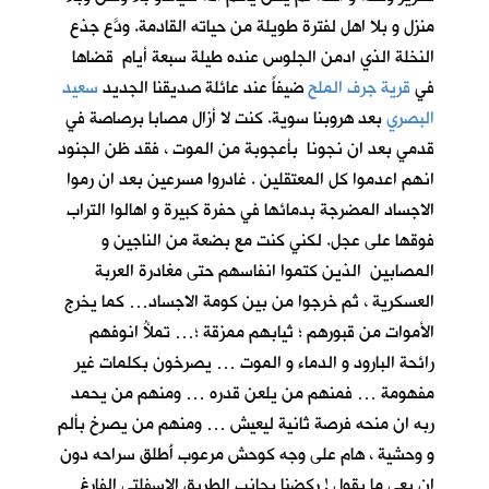
منزل و بلا اهل لفترة طويلة من حياته القادمة. ودَّع جذع
النخلة الذي ادمن الجلوس عنده طيلة سبعة أيام قضاها
في
قرية جرف الملح
ضيفاً عند عائلة صديقنا الجديد
سعيد
البصري
بعد هروبنا سوية. كنت لا أزال مصابا برصاصة في
قدمي بعد ان نجونا بأعجوبة من الموت ، فقد ظن الجنود
انهم اعدموا كل المعتقلين . غادروا مسرعين بعد ان رموا
الاجساد المضرجة بدمائها في حفرة كبيرة و اهالوا التراب
فوقها على عجل. لكني كنت مع بضعة من الناجين و
المصابين الذين كتموا انفاسهم حتى مغادرة العربة
العسكرية ، ثم خرجوا من بين كومة الاجساد… كما يخرج
الأموات من قبورهم ؛ ثيابهم ممزقة ؛… تملأُ انوفهم
رائحة البارود و الدماء و الموت … يصرخون بكلمات غير
مفهومة … فمنهم من يلعن قدره … ومنهم من يحمد
ربه ان منحه فرصة ثانية ليعيش … ومنهم من يصرخ بألم
و وحشية ، هام على وجه كوحش مرعوب أَطلق سراحه دون
ان يعي ما يقول ! ركضنا بجانب الطريق الاسفلتي الفارغ