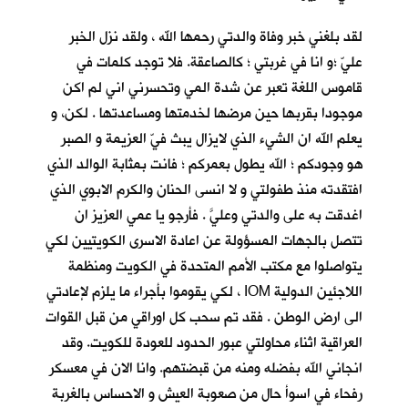
لقد بلغني خبر وفاة والدتي رحمها الله ، ولقد نزل الخبر
عليّ ؛و انا في غربتي ؛ كالصاعقة. فلا توجد كلمات في
قاموس اللغة تعبر عن شدة المي وتحسرني اني لم اكن
موجودا بقربها حين مرضها لخدمتها ومساعدتها . لكن، و
يعلم الله ان الشيء الذي لايزال يبث فيّ العزيمة و الصبر
هو وجودكم ؛ الله يطول بعمركم ؛ فانت بمثابة الوالد الذي
افتقدته منذ طفولتي و لا انسى الحنان والكرم الابوي الذي
اغدقت به على والدتي وعليَّ . فأرجو يا عمي العزيز ان
تتصل بالجهات المسؤولة عن اعادة الاسرى الكويتيين لكي
يتواصلوا مع مكتب الأمم المتحدة في الكويت ومنظمة
اللاجئين الدولية IOM ، لكي يقوموا بأجراء ما يلزم لإعادتي
الى ارض الوطن . فقد تم سحب كل اوراقي من قبل القوات
العراقية اثناء محاولتي عبور الحدود للعودة للكويت. وقد
انجاني الله بفضله ومنه من قبضتهم. وانا الان في معسكر
رفحاء في اسوأ حال من صعوبة العيش و الاحساس بالغربة