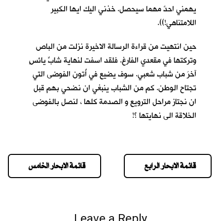
يهمني احدٌ مهما سيحصل. خذني اليك ايها الكبير
اللامتناهي!)).
حين انتهيت من قراءة الرسالة الاخيرة نزلت من الباص
وتركتها في مقعدي الفارغ. فلقد اسفت لنهاية شابٍّ يائسٍ
آخرَ من شباب شعبي. سوف يضيع في أُتون الفوضى التي
تجتاح الوطن. كم من الشباب ينبغي ان نضحي بهم قبل
ان نجتاز مراحل الترويع و الصدمة كلها ، لنصل بالفوضى
الخلاقة الى نهايتها ؟!
قائمة الابحار الرابع
قائمة الابحار الخامس
Leave a Reply