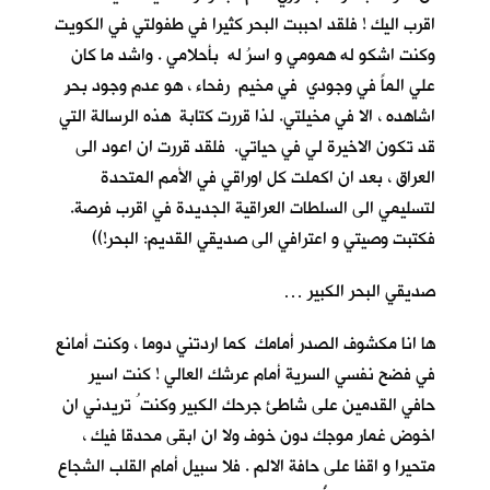
اقرب اليك ! فلقد احببت البحر كثيرا في طفولتي في الكويت
وكنت اشكو له همومي و اسرُ له بأحلامي . واشد ما كان
علي الماً في وجودي في مخيم رفحاء ، هو عدم وجود بحرٍ
اشاهده ، الا في مخيلتي. لذا قررت كتابة هذه الرسالة التي
قد تكون الاخيرة لي في حياتي. فلقد قررت ان اعود الى
العراق ، بعد ان اكملت كل اوراقي في الأمم المتحدة
لتسليمي الى السلطات العراقية الجديدة في اقرب فرصة.
فكتبت وصيتي و اعترافي الى صديقي القديم: البحر!))
صديقي البحر الكبير …
ها انا مكشوف الصدر أمامك كما اردتني دوما ، وكنت أمانع
في فضح نفسي السرية أمام عرشك العالي ! كنت اسير
حافي القدمين على شاطئ جرحك الكبير وكنت ُ تريدني ان
اخوض غمار موجك دون خوف ولا ان ابقى محدقا فيك ،
متحيرا و اقفا على حافة الالم . فلا سبيل أمام القلب الشجاع