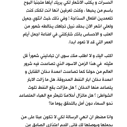
الحسرات و يكتب الاشعار لكي يريكِ اياها متجنبا البوح
باسم من يحبها ، وكنتِ تعرفين انها انتِ لكنكِ كنتِ
تتعمدين افتعال السذاجة ! وفي ذلك خبث انثوي جميل
ولعلي اشعر الان بحقد نبيل تجاهكِ يخالطه شعور من
العتب و الاحساس بانكِ شاركتني في اضاعة اجمل أيام
العمر التي قد لا تعود ابدا.
اكتب اليكِ و لا اطلب منكِ سوى ان تبادليني شعوراً قل
مثيله في هذا الزمن الاسود الذي تصاعدت فيه شرور
العالم من حولنا كما تصاعدت اعمدة دخان القنابل و
اعمدة دخان ابار النفط المحروقة. هل ما زالت الابار
يتصاعد منها الدخان ؟ هل مازالت بقع النفط تلوث
الشواطئ ؟ هل ماتزال أحلامنا تتبعثر مع الهباء المتصاعد
نحو السماء دون أمل بالتحقق يوما ما؟
وانا مضطر ان انهي الرسالة لكي لا تكون عبئا على من
يحملها ويوصلها لكِ فاني اقدم اعتذاري الصادق عن