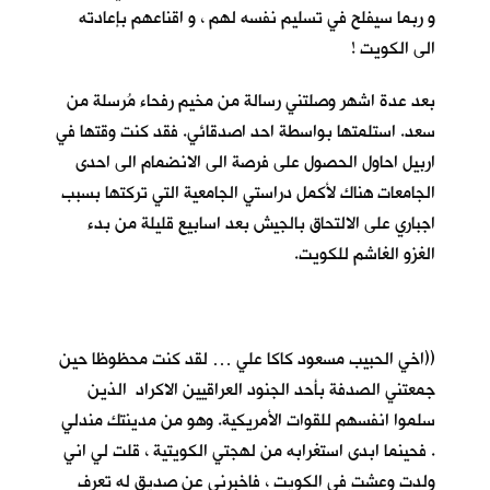
و ربما سيفلح في تسليم نفسه لهم ، و اقناعهم بإعادته
الى الكويت !
بعد عدة اشهر وصلتني رسالة من مخيم رفحاء مُرسلة من
سعد. استلمتها بواسطة احد اصدقائي. فقد كنت وقتها في
اربيل احاول الحصول على فرصة الى الانضمام الى احدى
الجامعات هناك لأكمل دراستي الجامعية التي تركتها بسبب
اجباري على الالتحاق بالجيش بعد اسابيع قليلة من بدء
الغزو الغاشم للكويت.
((اخي الحبيب مسعود كاكا علي … لقد كنت محظوظا حين
جمعتني الصدفة بأحد الجنود العراقيين الاكراد الذين
سلموا انفسهم للقوات الأمريكية. وهو من مدينتك مندلي
. فحينما ابدى استغرابه من لهجتي الكويتية ، قلت لي اني
ولدت وعشت في الكويت ، فاخبرني عن صديق له تعرف