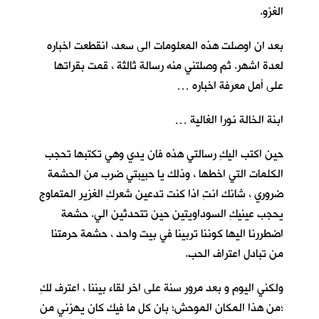
الغزو.
بعد ان اوصلت هذه المعلومات الى سعد، انقطعت اخباره
لعدة اشهر. ثم وصلتني منه رسالة ثالثة ، قمت بقراتها
على أمل معرفة اخباره …
ابنة الخالة نورا الغالية …
حين اكتب اليكِ رسالتي هذه فان يدي وهي تكتبها تحجب
الكلمات التي اخطها ، وذلك يا حبيبتي ضرب من الحشمة
ضروري ، شانك انتِ اذا كنت تدعين شعركِ الغزير المتماوج
يحجب عينيكِ السوداويتين حين تتحدثين الي. حشمة
اضطررنا اليها كوننا تربينا في بيت واحد ، حشمة حرمتنا
من تبادل اعتراف الحب.
ولكني اليوم و بعد مرور سنة على اخر لقاء بيننا ، اعترف لكِ
؛من هذا المكان الموحش؛ بان كل ما فيك كان يهزني من