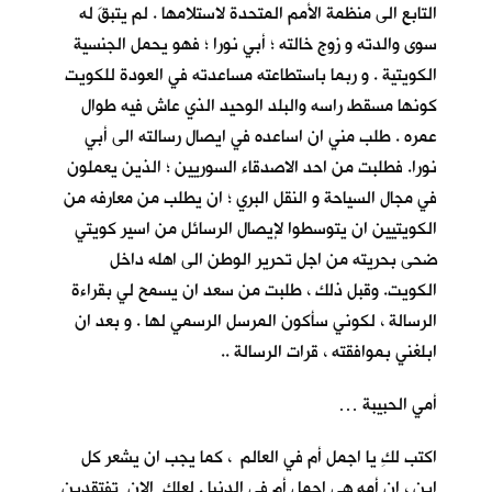
التابع الى منظمة الأمم المتحدة لاستلامها . لم يتبقَ له
سوى والدته و زوج خالته ؛ أبي نورا ؛ فهو يحمل الجنسية
الكويتية . و ربما باستطاعته مساعدته في العودة للكويت
كونها مسقط راسه والبلد الوحيد الذي عاش فيه طوال
عمره . طلب مني ان اساعده في ايصال رسالته الى أبي
نورا. فطلبت من احد الاصدقاء السوريين ؛ الذين يعملون
في مجال السياحة و النقل البري ؛ ان يطلب من معارفه من
الكويتيين ان يتوسطوا لإيصال الرسائل من اسير كويتي
ضحى بحريته من اجل تحرير الوطن الى اهله داخل
الكويت. وقبل ذلك ، طلبت من سعد ان يسمح لي بقراءة
الرسالة ، لكوني سأكون المرسل الرسمي لها . و بعد ان
ابلغني بموافقته ، قرات الرسالة ..
أمي الحبيبة …
اكتب لكِ يا اجمل أم في العالم ، كما يجب ان يشعر كل
ابنٍ ، ان أمه هي اجمل أم في الدنيا . لعلكِ الان تفتقدين