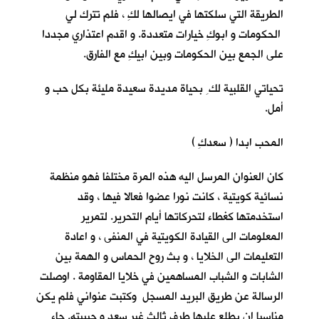
الطريقة التي سلكتها في ايصالها لكِ ، فلم تترك لي
الحكومات و ابوكِ خيارات متعددة. و اقدم اعتذاري مجددا
على الجمع بين الحكومات وبين ابيكِ مع الفارق.
تحياتي القلبية لك ِ بحياة مديدة سعيدة مليئة بكل حب و
أمل.
المحب ابدا ( سعدكِ )
كان العنوان المرسل اليه هذه المرة مختلفا فهو منظمة
نسائية كويتية ، كانت نورا عضوا فعالا فيها ، وقد
استخدمتها كغطاء لتحركاتها أيام التحرير. لتمرير
المعلومات الى القيادة الكويتية في المنفى ، و اعادة
التعليمات الى الخلايا ، و بث روح الحماس و الهمة بين
الشابات و الشباب المساهمين في خلايا المقاومة . اوصلت
الرسالة عن طريق البريد المسجل وكتبت عنواني فلم يكن
مناسبا ان يطلع عليها طرف ثالث غير سعد و حبيبته. جاء