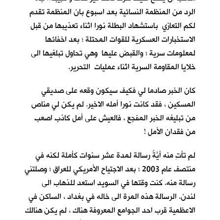
الرد من المنظمة النسائية بعد اسبوع بان المنظمة تقدم
لكم التعازي باستشهاد البطلة نورا اثناء تعذيبها من قبل
الاستخبارات العسكرية للقوات المحتلة ؛ بعد اخفائها
لمعلومات سرية ؛ والقبض عليها وهي تحاول تبلغيها الى
خلايا المقاومة السرية اثناء عمليات التحرير.
كان الخبر صادما لي فكيف سيكون وقعه على صديقي
المسكين ، فقد كانت نورا أمله الاخير. لم يكن لي مناص
من تبليغه الخبر المفجع ، فالعيش على أمل كاذب اصعب
من فقدان الأمل !
لم تأتِ منه أيَّةُ رسالة لمدة عشر سنوات كأملة لكنه في
منتصف عام 2003 ؛ بعد الاجتياح الأمريكي للعراق ؛ وصلتني
رسالة منه. كنت وقتها في السويد استعد للذهاب الى
لندن. الرسالة هذه المرة الى خاله في بغداد ، الساكن في
الاعظمية قرب احد الجوامع المعروفة هناك ، لم يكن هنالك