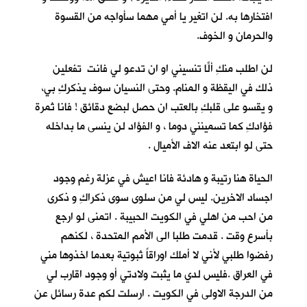
افتخارها به. لن اتغير يا أمي مهما سأواجه من القسوة
والحرمان و الخوف.
لن اطلب منكِ ألّا تنسيني او ان تدعو لي فانتِ تفعلين
ذلك في اليقظة و المنام. وحتى النسيان سوف يذكركِ بي،
و يقسو على قلبكِ بالعتب ان حصل لبضع دقائق ! فانا ثمرة
فؤادكِ كما تسمينني دوما ، و الفؤاد لن ينسى ما بداخله
حتى لو ابتعد عنه الاف الأميال .
الحياة هنا رتيبة و هادئة فانا اعيش في عزلة رغم وجود
اجساد الاخرين. ليس لي من سلوى سوى ذكراكِ و ذكرى
من احب من اهلي في الكويت الحبيبة . اتمنى لو ارجع
بأسرع وقت . قدمت طلبا الى الأمم المتحدة ، لكنهم
رفضوا طلبي لأني لا أملك اوراقاً ثبوتية بعدما اخذوها مني
في العراق .فليس لدي ما يثبت ولادتي أو وجود اقارب لي
من الدرجة الاولى في الكويت . ارسلت لكم عدة رسائل عن