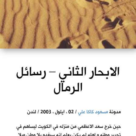
الابحار الثاني – رسائل
الرمال
مدونة
مسعود كاكا علي
/ 02 ، ايلول ، 2003 / لندن
حين خرج سعد الاعظمي من منزله في الكويت ليساهم في
تحرير وطنه و اهله لم يكن يعلم انه سيغدو بلا وطن وبلا