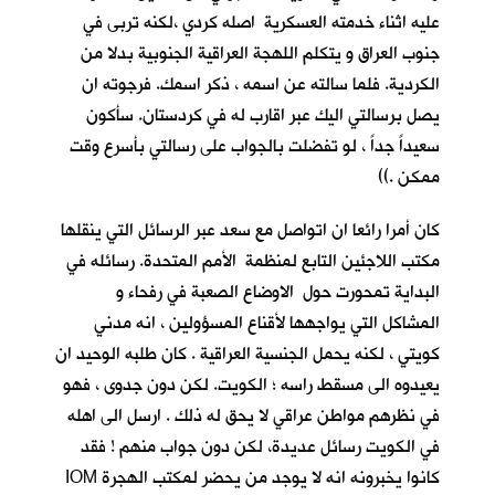
عليه اثناء خدمته العسكرية اصله كردي ،لكنه تربى في
جنوب العراق و يتكلم اللهجة العراقية الجنوبية بدلا من
الكردية. فلما سالته عن اسمه ، ذكر اسمك. فرجوته ان
يصل برسالتي اليك عبر اقارب له في كردستان. سأكون
سعيداً جداً ، لو تفضلت بالجواب على رسالتي بأسرع وقت
ممكن .))
كان أمرا رائعا ان اتواصل مع سعد عبر الرسائل التي ينقلها
مكتب اللاجئين التابع لمنظمة الأمم المتحدة. رسائله في
البداية تمحورت حول الاوضاع الصعبة في رفحاء و
المشاكل التي يواجهها لأقناع المسؤولين ، انه مدني
كويتي ، لكنه يحمل الجنسية العراقية . كان طلبه الوحيد ان
يعيدوه الى مسقط راسه ؛ الكويت. لكن دون جدوى ، فهو
في نظرهم مواطن عراقي لا يحق له ذلك . ارسل الى اهله
في الكويت رسائل عديدة، لكن دون جواب منهم ! فقد
كانوا يخبرونه انه لا يوجد من يحضر لمكتب الهجرة IOM