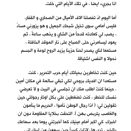
انا بجريء ايضا ، في تلك الأيام التي خلت.
أما اليوم اذ تفصلنا الاف الأميال من الصحاري و القفار،
فليس أمامي سوى تخيل شبحكِ الجميل و هو يزورني مساءً
، يصب لي كعادته قدحاً من الشاي و يذهب ساعةً ، ثم
يعود ليسامرني حتى الصباح على نار الموقد الخافتة ،
مستمعا لناي يصدر لحنا حزينا يزيد الروح لوعة و الجسم
نحولا و النفس اشتياقا.
حين كنتِ تخاطرين بحياتكِ أيام حرب التحرير ، كنت
مستعدا ان افديكِ بروحي لكي تبقي سالمة في مكان أمين
. حينما كنتُ اطلب منكِ ان تجلسي في البيت و لا تعرضي
نفسكِ للخطر ، كنتِ تضغطين علي بكل اوتار رجولتي حين
تقولين لي: ( اذا رجال الوطن نأموا ، الحريم ما ينأمون
والغاصب يتربص بهن ). التحقت بخلايا المقاومة دون ان
اخبركِ. كي اكبر أمام عينيكِ كما أخبرتِني يوما بعد سماعكِ
بالخبر . ترى هل لازلت كبيراً حين سمعتِ من ابيكِ اني