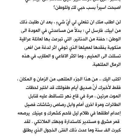
اصبحت اسيراً بسب حبي لكِ وللوطن؟
لن اطلب منكِ ان تفعلي لي أيَّ شيءٍ ، بعد ان طلبت ذلك
من ابيكِ. فارسل لي ؛ بدلاً من مساعدتي في العودة الى
الوطن ؛ حفنة من الدنانير. التي تبرعت بها لعائلة عراقية
منكوبة بفقدها لمعيلها الذي توفي اثر لدغة من افعى
تسللت الى المخيم ، وما اكثر الافاعي و العقارب في هذه
الرمال الملتهبة.
اكتب اليكِ .. من هذا الجزء الملتهب من الزمان و المكان ،
فقط لأخبرك أنّ صديق أيام طفولتكِ قد اختبر لحظات
الموت مرتين ، مرة في قاع نهر تتساقط عليه قنابل
الطائرات ومرة اخرى أمام وابل رصاص رشاشات فصيل
إعدام اطلقها في ظلام ليل فاحم كشعركِ و عينيكِ يرصعه
قمر مشرق و مستدير كاستدارة وجهكِ الملائكي . لقد
كبرت الف سنة وما عدت ذلك الفتى الخجول الذي يطلق