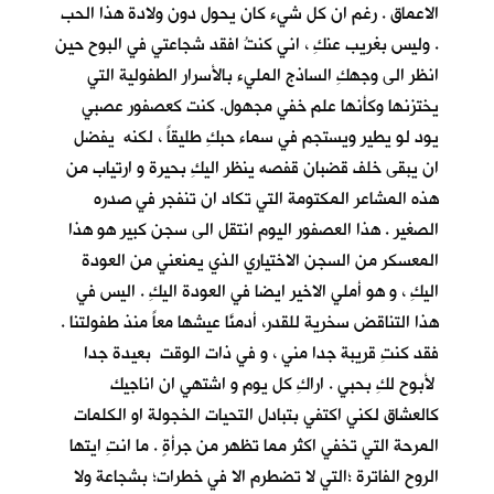
الاعماق . رغم ان كل شيء كان يحول دون ولادة هذا الحب
. وليس بغريب عنكِ ، اني كنتُ افقد شجاعتي في البوح حين
انظر الى وجهكِ الساذج المليء بالأسرار الطفولية التي
يختزنها وكأنها علم خفي مجهول. كنت كعصفور عصبي
يود لو يطير ويستجم في سماء حبكِ طليقاً ، لكنه يفضل
ان يبقى خلف قضبان قفصه ينظر اليكِ بحيرة و ارتياب من
هذه المشاعر المكتومة التي تكاد ان تنفجر في صدره
الصغير . هذا العصفور اليوم انتقل الى سجن كبير هو هذا
المعسكر من السجن الاختياري الذي يمنعني من العودة
اليكِ ، و هو أملي الاخير ايضا في العودة اليكِ . اليس في
هذا التناقض سخرية للقدر، أدمنَّا عيشها معاً منذ طفولتنا .
فقد كنتِ قريبة جدا مني ، و في ذات الوقت بعيدة جدا
لأبوح لكِ بحبي . اراكِ كل يوم و اشتهي ان اناجيك
كالعشاق لكني اكتفي بتبادل التحيات الخجولة او الكلمات
المرحة التي تخفي اكثر مما تظهر من جرأةٍ . ما انتِ ايتها
الروح الفاترة ؛التي لا تضطرم الا في خطرات؛ بشجاعة ولا