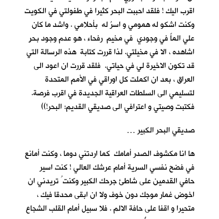
اقرب اليك ! فلقد احببت البحر كثيرا في طفولتي في الكويت
وكنت اشكو له همومي و اسرُ له بأحلامي . واشد ما كان
علي الماً في وجودي في مخيم رفحاء ، هو عدم وجود بحرٍ
اشاهده ، الا في مخيلتي. لذا قررت كتابة هذه الرسالة التي
قد تكون الاخيرة لي في حياتي. فلقد قررت ان اعود الى
العراق ، بعد ان اكملت كل اوراقي في الأمم المتحدة
لتسليمي الى السلطات العراقية الجديدة في اقرب فرصة.
فكتبت وصيتي و اعترافي الى صديقي القديم: البحر!))
صديقي البحر الكبير …
ها انا مكشوف الصدر أمامك كما اردتني دوما ، وكنت أمانع
في فضح نفسي السرية أمام عرشك العالي ! كنت اسير
حافي القدمين على شاطئ جرحك الكبير وكنت ُ تريدني ان
اخوض غمار موجك دون خوف ولا ان ابقى محدقا فيك ،
متحيرا و اقفا على حافة الالم . فلا سبيل أمام القلب الشجاع