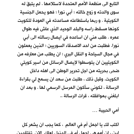
التابع الى منظمة الأمم المتحدة لاستلامها . لم يتبقَ له
سوى والدته و زوج خالته ؛ أبي نورا ؛ فهو يحمل الجنسية
الكويتية . و ربما باستطاعته مساعدته في العودة للكويت
كونها مسقط راسه والبلد الوحيد الذي عاش فيه طوال
عمره . طلب مني ان اساعده في ايصال رسالته الى أبي
نورا. فطلبت من احد الاصدقاء السوريين ؛ الذين يعملون
في مجال السياحة و النقل البري ؛ ان يطلب من معارفه من
الكويتيين ان يتوسطوا لإيصال الرسائل من اسير كويتي
ضحى بحريته من اجل تحرير الوطن الى اهله داخل
الكويت. وقبل ذلك ، طلبت من سعد ان يسمح لي بقراءة
الرسالة ، لكوني سأكون المرسل الرسمي لها . و بعد ان
ابلغني بموافقته ، قرات الرسالة ..
أمي الحبيبة …
اكتب لكِ يا اجمل أم في العالم ، كما يجب ان يشعر كل
ابنٍ ، ان أمه هي اجمل أم في الدنيا . لعلكِ الان تفتقدين