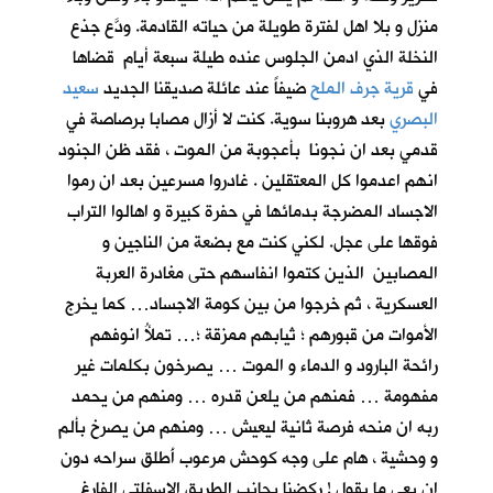
منزل و بلا اهل لفترة طويلة من حياته القادمة. ودَّع جذع
النخلة الذي ادمن الجلوس عنده طيلة سبعة أيام قضاها
في
قرية جرف الملح
ضيفاً عند عائلة صديقنا الجديد
سعيد
البصري
بعد هروبنا سوية. كنت لا أزال مصابا برصاصة في
قدمي بعد ان نجونا بأعجوبة من الموت ، فقد ظن الجنود
انهم اعدموا كل المعتقلين . غادروا مسرعين بعد ان رموا
الاجساد المضرجة بدمائها في حفرة كبيرة و اهالوا التراب
فوقها على عجل. لكني كنت مع بضعة من الناجين و
المصابين الذين كتموا انفاسهم حتى مغادرة العربة
العسكرية ، ثم خرجوا من بين كومة الاجساد… كما يخرج
الأموات من قبورهم ؛ ثيابهم ممزقة ؛… تملأُ انوفهم
رائحة البارود و الدماء و الموت … يصرخون بكلمات غير
مفهومة … فمنهم من يلعن قدره … ومنهم من يحمد
ربه ان منحه فرصة ثانية ليعيش … ومنهم من يصرخ بألم
و وحشية ، هام على وجه كوحش مرعوب أَطلق سراحه دون
ان يعي ما يقول ! ركضنا بجانب الطريق الاسفلتي الفارغ