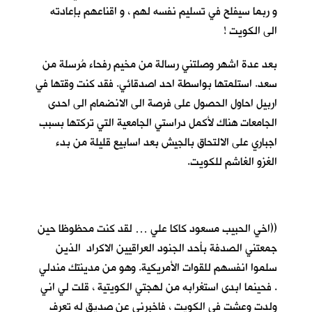
و ربما سيفلح في تسليم نفسه لهم ، و اقناعهم بإعادته
الى الكويت !
بعد عدة اشهر وصلتني رسالة من مخيم رفحاء مُرسلة من
سعد. استلمتها بواسطة احد اصدقائي. فقد كنت وقتها في
اربيل احاول الحصول على فرصة الى الانضمام الى احدى
الجامعات هناك لأكمل دراستي الجامعية التي تركتها بسبب
اجباري على الالتحاق بالجيش بعد اسابيع قليلة من بدء
الغزو الغاشم للكويت.
((اخي الحبيب مسعود كاكا علي … لقد كنت محظوظا حين
جمعتني الصدفة بأحد الجنود العراقيين الاكراد الذين
سلموا انفسهم للقوات الأمريكية. وهو من مدينتك مندلي
. فحينما ابدى استغرابه من لهجتي الكويتية ، قلت لي اني
ولدت وعشت في الكويت ، فاخبرني عن صديق له تعرف