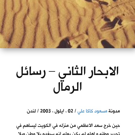
الابحار الثاني – رسائل
الرمال
مدونة
مسعود كاكا علي
/ 02 ، ايلول ، 2003 / لندن
حين خرج سعد الاعظمي من منزله في الكويت ليساهم في
تحرير وطنه و اهله لم يكن يعلم انه سيغدو بلا وطن وبلا