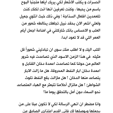
الحسرات و يكتب الاشعار لكي يريكِ اياها متجنبا البوح
باسم من يحبها ، وكنتِ تعرفين انها انتِ لكنكِ كنتِ
تتعمدين افتعال السذاجة ! وفي ذلك خبث انثوي جميل
ولعلي اشعر الان بحقد نبيل تجاهكِ يخالطه شعور من
العتب و الاحساس بانكِ شاركتني في اضاعة اجمل أيام
العمر التي قد لا تعود ابدا.
اكتب اليكِ و لا اطلب منكِ سوى ان تبادليني شعوراً قل
مثيله في هذا الزمن الاسود الذي تصاعدت فيه شرور
العالم من حولنا كما تصاعدت اعمدة دخان القنابل و
اعمدة دخان ابار النفط المحروقة. هل ما زالت الابار
يتصاعد منها الدخان ؟ هل مازالت بقع النفط تلوث
الشواطئ ؟ هل ماتزال أحلامنا تتبعثر مع الهباء المتصاعد
نحو السماء دون أمل بالتحقق يوما ما؟
وانا مضطر ان انهي الرسالة لكي لا تكون عبئا على من
يحملها ويوصلها لكِ فاني اقدم اعتذاري الصادق عن