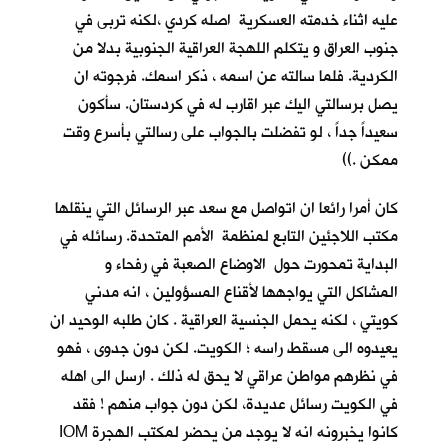
عليه اثناء خدمته العسكرية اصله كردي ،لكنه تربى في
جنوب العراق و يتكلم اللهجة العراقية الجنوبية بدلا من
الكردية. فلما سالته عن اسمه ، ذكر اسمك. فرجوته ان
يصل برسالتي اليك عبر اقارب له في كردستان. سأكون
سعيداً جداً ، لو تفضلت بالجواب على رسالتي بأسرع وقت
ممكن .))
كان أمرا رائعا ان اتواصل مع سعد عبر الرسائل التي ينقلها
مكتب اللاجئين التابع لمنظمة الأمم المتحدة. رسائله في
البداية تمحورت حول الاوضاع الصعبة في رفحاء و
المشاكل التي يواجهها لأقناع المسؤولين ، انه مدني
كويتي ، لكنه يحمل الجنسية العراقية . كان طلبه الوحيد ان
يعيدوه الى مسقط راسه ؛ الكويت. لكن دون جدوى ، فهو
في نظرهم مواطن عراقي لا يحق له ذلك . ارسل الى اهله
في الكويت رسائل عديدة، لكن دون جواب منهم ! فقد
كانوا يخبرونه انه لا يوجد من يحضر لمكتب الهجرة IOM