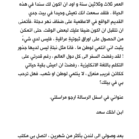
العمر ثلاث وثلاثين سنة و اود ان اكون لك سندا في هذه
الحياة . فلقد سمعت انك تعيش وحيدا في بيت جدي
القديم الواقع في الاعظمية على ضفاف نهر دجلة .فأتمنى
ان تتقبل ان اكون ضيفا عليك لبعض الوقت. حتى اتمكن
من الحصول على اوراقٍ ثبوتيةٍ عراقيةٍ ، فليس لدي شيءٌ
يثبت اني انتمي لوطنٍ ما . فانا مثل نبتةٍ ليس لديها جذور
! لقد رفضت السفر الى كل دول العالم ، رغم قدرتي على
التكلم باللغة الانكليزية ، رفضتُ ان اعيش بقية حياتي
ككائن غريبٍ منعزلٍ ، لا ينتمي لوطن او شعب. فهل ترحب
بي في بيتك؟
عنواني في اسفل الرسالة ارجو مراسلتي.
ابن اختك سعد
بعد وصولي الى لندن بأكثر من شهرين ، اتصل بي مكتب