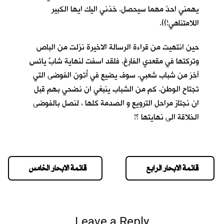
يهمني احدٌ مهما سيحصل. خذني اليك ايها الكبير
اللامتناهي!)).
حين انتهيت من قراءة الرسالة الاخيرة نزلت من الباص
وتركتها في مقعدي الفارغ. فلقد اسفت لنهاية شابٍّ يائسٍ
آخرَ من شباب شعبي. سوف يضيع في أُتون الفوضى التي
تجتاح الوطن. كم من الشباب ينبغي ان نضحي بهم قبل
ان نجتاز مراحل الترويع و الصدمة كلها ، لنصل بالفوضى
الخلاقة الى نهايتها ؟!
قائمة الابحار الرابع
قائمة الابحار الخامس
Leave a Reply