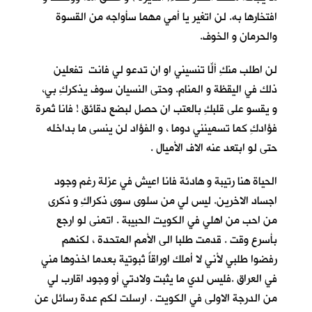
افتخارها به. لن اتغير يا أمي مهما سأواجه من القسوة
والحرمان و الخوف.
لن اطلب منكِ ألّا تنسيني او ان تدعو لي فانتِ تفعلين
ذلك في اليقظة و المنام. وحتى النسيان سوف يذكركِ بي،
و يقسو على قلبكِ بالعتب ان حصل لبضع دقائق ! فانا ثمرة
فؤادكِ كما تسمينني دوما ، و الفؤاد لن ينسى ما بداخله
حتى لو ابتعد عنه الاف الأميال .
الحياة هنا رتيبة و هادئة فانا اعيش في عزلة رغم وجود
اجساد الاخرين. ليس لي من سلوى سوى ذكراكِ و ذكرى
من احب من اهلي في الكويت الحبيبة . اتمنى لو ارجع
بأسرع وقت . قدمت طلبا الى الأمم المتحدة ، لكنهم
رفضوا طلبي لأني لا أملك اوراقاً ثبوتية بعدما اخذوها مني
في العراق .فليس لدي ما يثبت ولادتي أو وجود اقارب لي
من الدرجة الاولى في الكويت . ارسلت لكم عدة رسائل عن