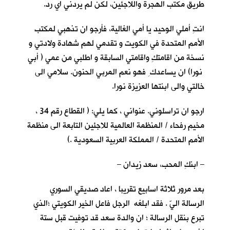
طريق مكتب الهجرة واللاجئين، لكن لم يردني اي رد.
انتِ أملي الوحيد يا أمي الغالية، فأرجو ان تذهبي لمكتب
الأمم المتحدة في الكويت و تقدمي لهم شهادة ولادتي و
نسخة من اقامتكِ واقامتي السابقة و اطلبي من عمي ( أبي
نورا) ان يساعدك ِ فهو نعم المربي الحنون. سلامي الى
خالتي والى ابنتها العزيزة نورا.
ارجو ان تراسلوني. عنواني ، كما يلي: ( القطاع رقم 34 ،
مخيم رفحاء / المنظمة العالمية للاجئين التابعة الى منظمة
الأمم المتحدة / المملكة العربية السعودية .)
– ابنكِ المحب، سعد زيدان –
بعد مرور ثلاثة اسابيع تقريبا ، اعاد صديقي السوري
الرسالة اليّ . فقد ابلغه الرجل فاعل الخير الكويتي ؛الذي
تبرع بنقل الرسالة ؛ ان والدة سعد قد توفيت قبل ستة