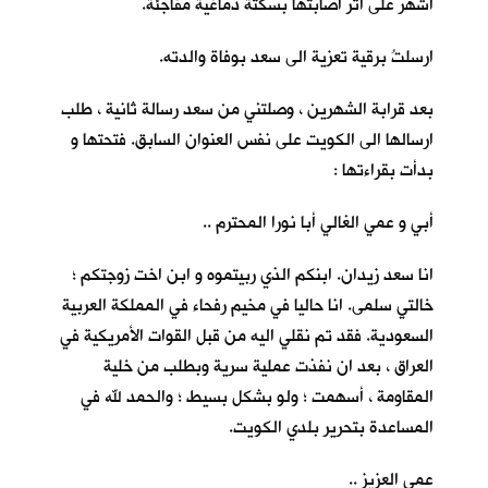
اشهر على اثر اصابتها بسكتة دماغية مفاجئة.
ارسلتُ برقية تعزية الى سعد بوفاة والدته.
بعد قرابة الشهرين ، وصلتني من سعد رسالة ثانية ، طلب
ارسالها الى الكويت على نفس العنوان السابق. فتحتها و
بدأت بقراءتها :
أبي و عمي الغالي أبا نورا المحترم ..
انا سعد زيدان. ابنكم الذي ربيتموه و ابن اخت زوجتكم ؛
خالتي سلمى. انا حاليا في مخيم رفحاء في المملكة العربية
السعودية. فقد تم نقلي اليه من قبل القوات الأمريكية في
العراق ، بعد ان نفذت عملية سرية وبطلب من خلية
المقاومة ، أسهمت ؛ ولو بشكل بسيط ؛ والحمد لله في
المساعدة بتحرير بلدي الكويت.
عمي العزيز ..