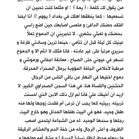
من يقول لك كلمة : ( يمة ) ! او مثلما كنتِ تحبين ان
تسمعيها ؛ كما ينطقها اهلكِ في بغداد ( يووم !). انا ايضا
افتقد حضنك الدافئ و ملمس اصابعكِ حين اضع راسي
بحضنكِ و تعبثي بشعري . لا تخبريني ان الدموع تملأُ
عينيكِ كل ليلة قبل ان تنأمي ، حينما ترينَ وسادتي فارغة و
سريري مرتباً على غير عادته . فانا مثلك لا انأم الا و الدموع
تسهر في عيوني حتى الصباح ، معانقة اجفاني ورموشي و
مرطبة لأحلامي الجافة المؤوبة برمال الصحراء المحرقة.
دموع اخفيها في النهار عن باقي الناس من الرجال
الخشنين والقساة هنا، في هذا السجن الصحراوي الكبير. لا
اريد ان اُخيفك عليّ فانا لم ازل ذلك الابن الذي احسنتِ
تربيته. ربيتيه كما يجب ان ترعى أم فقدت زوجها ولها منه
طفل وحيد. فهو في البيت طفلها المدلل وهو خارج البيت
رجلها و سندها الوحيد .له من الشجاعة ليتحدى اصعب
الظروف و اعتى الرجال وله من خفة الدم والمشاعر الرقيقة
ما يجعله محط انظار نساء( الديرة ) و عشق أمه وولهها و