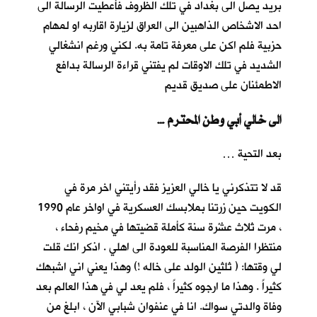
بريد يصل الى بغداد في تلك الظروف فأعطيت الرسالة الى
احد الاشخاص الذاهبين الى العراق لزيارة اقاربه او لمهام
حزبية فلم اكن على معرفة تامة به. لكني ورغم انشغالي
الشديد في تلك الاوقات لم يفتني قراءة الرسالة بدافع
الاطمئنان على صديق قديم
… الى خالي أبي وطن المحترم
بعد التحية …
قد لا تتذكرني يا خالي العزيز فقد رأيتني اخر مرة في
الكويت حين زرتنا بملابسك العسكرية في اواخر عام 1990
، مرت ثلاث عشْرة سنة كأملة قضيتها في مخيم رفحاء ،
منتظرا الفرصة المناسبة للعودة الى اهلي . اذكر انك قلت
لي وقتها: ( ثلثين الولد على خاله !) وهذا يعني اني اشبهك
كثيراً . وهذا ما ارجوه كثيراً ، فلم يعد لي في هذا العالم بعد
وفاة والدتي سواك. انا في عنفوان شبابي الآن ، ابلغ من