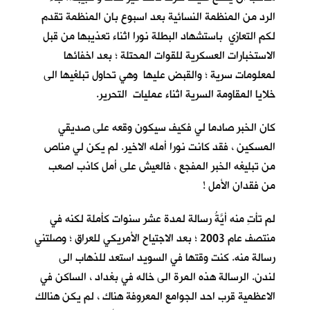
الرد من المنظمة النسائية بعد اسبوع بان المنظمة تقدم
لكم التعازي باستشهاد البطلة نورا اثناء تعذيبها من قبل
الاستخبارات العسكرية للقوات المحتلة ؛ بعد اخفائها
لمعلومات سرية ؛ والقبض عليها وهي تحاول تبلغيها الى
خلايا المقاومة السرية اثناء عمليات التحرير.
كان الخبر صادما لي فكيف سيكون وقعه على صديقي
المسكين ، فقد كانت نورا أمله الاخير. لم يكن لي مناص
من تبليغه الخبر المفجع ، فالعيش على أمل كاذب اصعب
من فقدان الأمل !
لم تأتِ منه أيَّةُ رسالة لمدة عشر سنوات كأملة لكنه في
منتصف عام 2003 ؛ بعد الاجتياح الأمريكي للعراق ؛ وصلتني
رسالة منه. كنت وقتها في السويد استعد للذهاب الى
لندن. الرسالة هذه المرة الى خاله في بغداد ، الساكن في
الاعظمية قرب احد الجوامع المعروفة هناك ، لم يكن هنالك