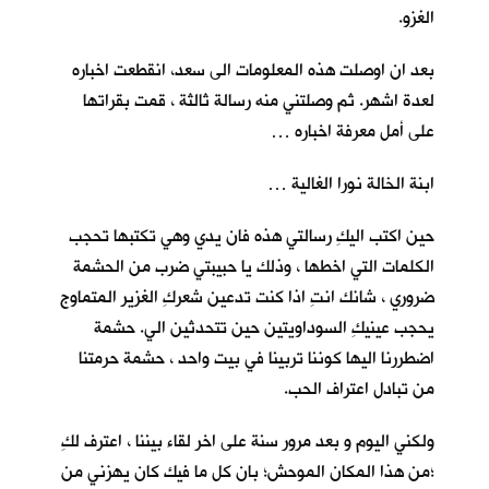
الغزو.
بعد ان اوصلت هذه المعلومات الى سعد، انقطعت اخباره
لعدة اشهر. ثم وصلتني منه رسالة ثالثة ، قمت بقراتها
على أمل معرفة اخباره …
ابنة الخالة نورا الغالية …
حين اكتب اليكِ رسالتي هذه فان يدي وهي تكتبها تحجب
الكلمات التي اخطها ، وذلك يا حبيبتي ضرب من الحشمة
ضروري ، شانك انتِ اذا كنت تدعين شعركِ الغزير المتماوج
يحجب عينيكِ السوداويتين حين تتحدثين الي. حشمة
اضطررنا اليها كوننا تربينا في بيت واحد ، حشمة حرمتنا
من تبادل اعتراف الحب.
ولكني اليوم و بعد مرور سنة على اخر لقاء بيننا ، اعترف لكِ
؛من هذا المكان الموحش؛ بان كل ما فيك كان يهزني من