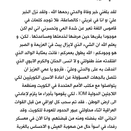
لقد بلغني خبر وفاة والدتي رحمها الله ، ولقد نزل الخبر
عليّ ؛و انا في غربتي ؛ كالصاعقة. فلا توجد كلمات في
قاموس اللغة تعبر عن شدة المي وتحسرني اني لم اكن
موجودا بقربها حين مرضها لخدمتها ومساعدتها . لكن، و
يعلم الله ان الشيء الذي لايزال يبث فيّ العزيمة و الصبر
هو وجودكم ؛ الله يطول بعمركم ؛ فانت بمثابة الوالد الذي
افتقدته منذ طفولتي و لا انسى الحنان والكرم الابوي الذي
اغدقت به على والدتي وعليَّ . فأرجو يا عمي العزيز ان
تتصل بالجهات المسؤولة عن اعادة الاسرى الكويتيين لكي
يتواصلوا مع مكتب الأمم المتحدة في الكويت ومنظمة
اللاجئين الدولية IOM ، لكي يقوموا بأجراء ما يلزم لإعادتي
الى ارض الوطن . فقد تم سحب كل اوراقي من قبل القوات
العراقية اثناء محاولتي عبور الحدود للعودة للكويت. وقد
انجاني الله بفضله ومنه من قبضتهم. وانا الان في معسكر
رفحاء في اسوأ حال من صعوبة العيش و الاحساس بالغربة