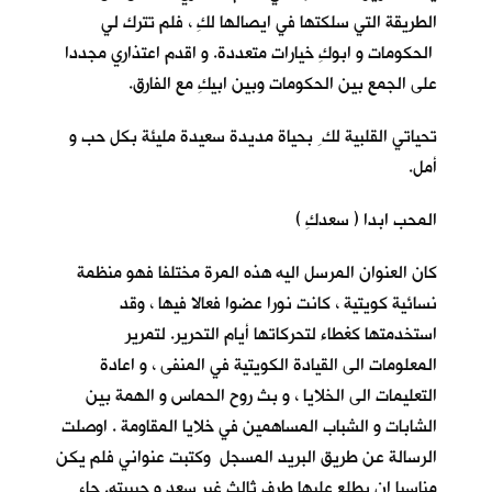
الطريقة التي سلكتها في ايصالها لكِ ، فلم تترك لي
الحكومات و ابوكِ خيارات متعددة. و اقدم اعتذاري مجددا
على الجمع بين الحكومات وبين ابيكِ مع الفارق.
تحياتي القلبية لك ِ بحياة مديدة سعيدة مليئة بكل حب و
أمل.
المحب ابدا ( سعدكِ )
كان العنوان المرسل اليه هذه المرة مختلفا فهو منظمة
نسائية كويتية ، كانت نورا عضوا فعالا فيها ، وقد
استخدمتها كغطاء لتحركاتها أيام التحرير. لتمرير
المعلومات الى القيادة الكويتية في المنفى ، و اعادة
التعليمات الى الخلايا ، و بث روح الحماس و الهمة بين
الشابات و الشباب المساهمين في خلايا المقاومة . اوصلت
الرسالة عن طريق البريد المسجل وكتبت عنواني فلم يكن
مناسبا ان يطلع عليها طرف ثالث غير سعد و حبيبته. جاء