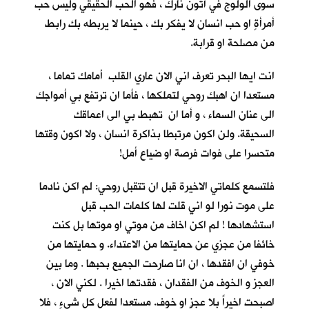
سوى الولوج في أُتون نارك ، فهو الحب الحقيقي وليس حب
أمرأةٍ او حب انسان لا يفكر بك ، حينما لا يربطه بك رابط
من مصلحة او قرابة.
انت ايها البحر تعرف اني الان عاري القلب أمامك تماما ،
مستعدا ان اهبك روحي لتملكها ، فأما ان ترتفع بي أمواجك
الى عنان السماء ، و أما ان تهبط بي الى اعماقك
السحيقة. ولن اكون مرتبطا بذاكرة انسان ، ولا اكون وقتها
متحسرا على فوات فرصة او ضياع أمل!
فلتسمع كلماتي الاخيرة قبل ان تتقبل روحي: لم اكن نادما
على موت نورا لو اني قلت لها كلمات الحب قبل
استشهادها ! لم اكن اخاف من موتي او موتها بل كنت
خائفا من عجزي عن حمايتها من الاعتداء. و حمايتها من
خوفي ان افقدها ، ان انا صارحت الجميع بحبها . وما بين
العجز و الخوف من الفقدان ، فقدتها اخيرا . لكني الان ،
اصبحت اخيراً بلا عجزٍ او خوف. مستعدا لفعل كل شيءٍ ، فلا