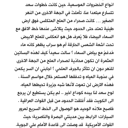
انواع الخضروات الموسمية. حين كانت خطوات سعد
تتسارع مبتعدا عنا، تأملتُ في الجهة الاخرى من النهر
الصغير … كانت صحراء من الملح المتكلس فوق ارض
طينية تمتد حتى الحدود حيث يتلاشى عندها خط الافق مع
السماء البيضاء فلا يُعرف هل هو انعكاس للملح الابيض
تحت اشعة الشمس الحارقة أم هو سراب يظهر كانه ماء
مُدغمٌ مع بياض السماء ؟ سالت سعيداً كيف لهذه البساتين
المثمرة ان تكون محاذية لصحراء الملح من الجهة الاخرى
للنهر دون ان تتأثر بالجرف الملحي ؟ اجابني ان السر يكمن
في عذوبة المياه و تدفقها المستمر خلال مواسم السنة ،
فهذه الارض لن تموت لأنها شبه جزيرة تحيطها المياه.
لوح سعد لنا بيده كوداع اخير .. لم يكن يستطيع ان يرجع
الى الكويت فقد أُغلقتْ الحدود من قبل القوات العراقية .
فاصبح ملاذه الوحيد هو الوصول الى الخط السريع لمرور
السيارات؛ الرابط بين مدينتي البصرة والناصرية؛ حيث
القوات الأمريكية قد وصلت الى قاعدة الأمام علي الجوية.