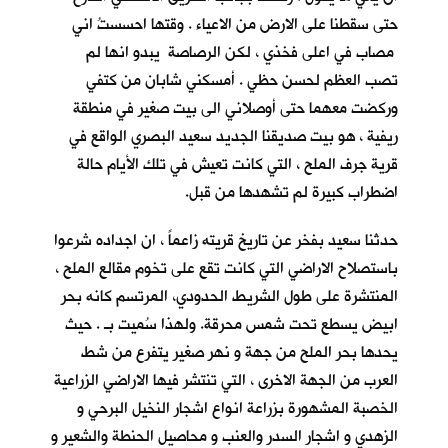
حتى سقطنا على الارض من الاعياء . وقتها احسستُ اني
مصاب في اعلى فخذي ، لكن الرصاصة يبدو انها لم
تصب العظم لحسن حظي . أمسكني شابان من كتفي
وركضت معهما حتى أوصلاني الى بيت صغير في منطقة
ريفية ، هو بيت صديقنا الجديد سعيد البصري
الواقع في
قرية جرف الملح
، التي كانت تعيش في تلك الأيام حالة
اضطراب كبيرة لم تشهدها من قبل.
حدثنا سعيد بفخر عن تاريخ قريته زاعماً ، ان اجداده شرعوا
باستصلاح الاراضي التي كانت تقع على تخوم مقالع الملح ،
المنتشرة على طول الشريط الحدودي، المرتسم كانه بحر
ابيض يسطع تحت شمس محرقة. ولهذا سُميت بـ
. حيث
يحدها بحر الملح من جهة و نهر صغير يتفرع من شط
العرب من الجهة الاخرى ، التي تنتشر فيها الاراضي الزراعية
الخصبة المشهورة بزراعة انواع اشجار النخيل البرحي و
الزهدي و اشجار السدر والعنب و محاصيل الحنطة والشعير و