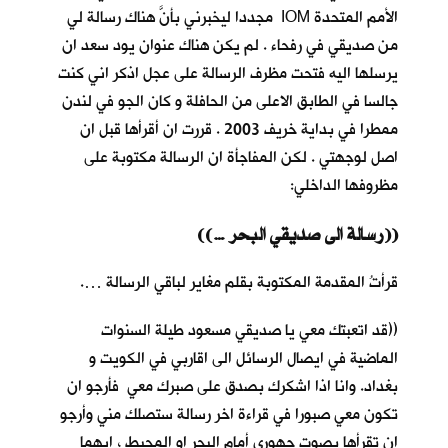
الأمم المتحدة IOM مجددا ليخبرني بأنَّ هناك رسالة لي
من صديقي في رفحاء . لم يكن هناك عنوان يود سعد ان
يرسلها اليه فتحت مظرف الرسالة على عجل اذكر اني كنت
جالسا في الطابق الاعلى من الحافلة و كان الجو في لندن
ممطرا في بداية خريف 2003 . قررت ان أقرأها قبل ان
اصل لوجهتي . لكن المفاجأة ان الرسالة مكتوبة على
مظروفها الداخلي:
((… رسالة الى صديقي البحر))
قرأتُ المقدمة المكتوبة بقلم مغاير لباقي الرسالة ….
((قد اتعبتك معي يا صديقي مسعود طيلة السنوات
الماضية في ايصال الرسائل الى اقاربي في الكويت و
بغداد. وانا اذا اشكرك بصدق على صبرك معي فأرجو ان
تكون معي صبورا في قراءة اخر رسالة ستصلك مني وأرجو
ان تقرأها بصوت جهوري أمام البحر او المحيط ، ايهما