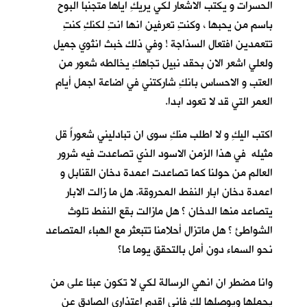
الحسرات و يكتب الاشعار لكي يريكِ اياها متجنبا البوح
باسم من يحبها ، وكنتِ تعرفين انها انتِ لكنكِ كنتِ
تتعمدين افتعال السذاجة ! وفي ذلك خبث انثوي جميل
ولعلي اشعر الان بحقد نبيل تجاهكِ يخالطه شعور من
العتب و الاحساس بانكِ شاركتني في اضاعة اجمل أيام
العمر التي قد لا تعود ابدا.
اكتب اليكِ و لا اطلب منكِ سوى ان تبادليني شعوراً قل
مثيله في هذا الزمن الاسود الذي تصاعدت فيه شرور
العالم من حولنا كما تصاعدت اعمدة دخان القنابل و
اعمدة دخان ابار النفط المحروقة. هل ما زالت الابار
يتصاعد منها الدخان ؟ هل مازالت بقع النفط تلوث
الشواطئ ؟ هل ماتزال أحلامنا تتبعثر مع الهباء المتصاعد
نحو السماء دون أمل بالتحقق يوما ما؟
وانا مضطر ان انهي الرسالة لكي لا تكون عبئا على من
يحملها ويوصلها لكِ فاني اقدم اعتذاري الصادق عن