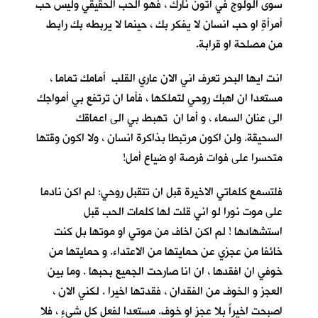
سوى الولوج في أُتون نارك ، فهو الحب الحقيقي وليس حب
أمرأةٍ او حب انسان لا يفكر بك ، حينما لا يربطه بك رابط
من مصلحة او قرابة.
انت ايها البحر تعرف اني الان عاري القلب أمامك تماما ،
مستعدا ان اهبك روحي لتملكها ، فأما ان ترتفع بي أمواجك
الى عنان السماء ، و أما ان تهبط بي الى اعماقك
السحيقة. ولن اكون مرتبطا بذاكرة انسان ، ولا اكون وقتها
متحسرا على فوات فرصة او ضياع أمل!
فلتسمع كلماتي الاخيرة قبل ان تتقبل روحي: لم اكن نادما
على موت نورا لو اني قلت لها كلمات الحب قبل
استشهادها ! لم اكن اخاف من موتي او موتها بل كنت
خائفا من عجزي عن حمايتها من الاعتداء. و حمايتها من
خوفي ان افقدها ، ان انا صارحت الجميع بحبها . وما بين
العجز و الخوف من الفقدان ، فقدتها اخيرا . لكني الان ،
اصبحت اخيراً بلا عجزٍ او خوف. مستعدا لفعل كل شيءٍ ، فلا