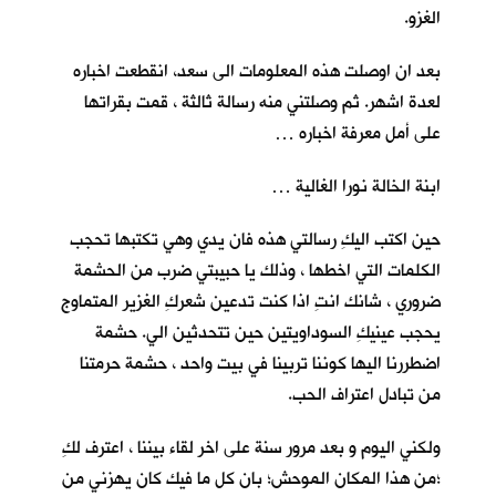
الغزو.
بعد ان اوصلت هذه المعلومات الى سعد، انقطعت اخباره
لعدة اشهر. ثم وصلتني منه رسالة ثالثة ، قمت بقراتها
على أمل معرفة اخباره …
ابنة الخالة نورا الغالية …
حين اكتب اليكِ رسالتي هذه فان يدي وهي تكتبها تحجب
الكلمات التي اخطها ، وذلك يا حبيبتي ضرب من الحشمة
ضروري ، شانك انتِ اذا كنت تدعين شعركِ الغزير المتماوج
يحجب عينيكِ السوداويتين حين تتحدثين الي. حشمة
اضطررنا اليها كوننا تربينا في بيت واحد ، حشمة حرمتنا
من تبادل اعتراف الحب.
ولكني اليوم و بعد مرور سنة على اخر لقاء بيننا ، اعترف لكِ
؛من هذا المكان الموحش؛ بان كل ما فيك كان يهزني من