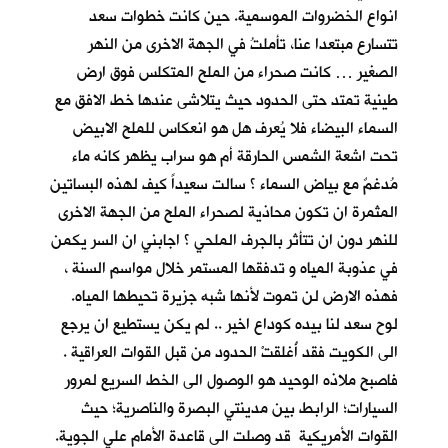
انواع الخضروات الموسمية. حين كانت خطوات سعد
تتسارع مبتعدا عنا، تأملتُ في الجهة الاخرى من النهر
الصغير … كانت صحراء من الملح المتكلس فوق ارض
طينية تمتد حتى الحدود حيث يتلاشى عندها خط الافق مع
السماء البيضاء فلا يُعرف هل هو انعكاس للملح الابيض
تحت اشعة الشمس الحارقة أم هو سراب يظهر كانه ماء
مُدغمٌ مع بياض السماء ؟ سالت سعيداً كيف لهذه البساتين
المثمرة ان تكون محاذية لصحراء الملح من الجهة الاخرى
للنهر دون ان تتأثر بالجرف الملحي ؟ اجابني ان السر يكمن
في عذوبة المياه و تدفقها المستمر خلال مواسم السنة ،
فهذه الارض لن تموت لأنها شبه جزيرة تحيطها المياه.
لوح سعد لنا بيده كوداع اخير .. لم يكن يستطيع ان يرجع
الى الكويت فقد أُغلقتْ الحدود من قبل القوات العراقية .
فاصبح ملاذه الوحيد هو الوصول الى الخط السريع لمرور
السيارات؛ الرابط بين مدينتي البصرة والناصرية؛ حيث
القوات الأمريكية قد وصلت الى قاعدة الأمام علي الجوية.