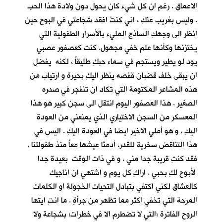
الاعماق . رغم ان كل شيء كان يحول دون ولادة هذا الحب
. وليس بغريب عنكِ ، اني كنتُ افقد شجاعتي في البوح حين
انظر الى وجهكِ الساذج المليء بالأسرار الطفولية التي
يختزنها وكأنها علم خفي مجهول. كنت كعصفور عصبي
يود لو يطير ويستجم في سماء حبكِ طليقاً ، لكنه يفضل
ان يبقى خلف قضبان قفصه ينظر اليكِ بحيرة و ارتياب من
هذه المشاعر المكتومة التي تكاد ان تنفجر في صدره
الصغير . هذا العصفور اليوم انتقل الى سجن كبير هو هذا
المعسكر من السجن الاختياري الذي يمنعني من العودة
اليكِ ، و هو أملي الاخير ايضا في العودة اليكِ . اليس في
هذا التناقض سخرية للقدر، أدمنَّا عيشها معاً منذ طفولتنا .
فقد كنتِ قريبة جدا مني ، و في ذات الوقت بعيدة جدا
لأبوح لكِ بحبي . اراكِ كل يوم و اشتهي ان اناجيك
كالعشاق لكني اكتفي بتبادل التحيات الخجولة او الكلمات
المرحة التي تخفي اكثر مما تظهر من جرأةٍ . ما انتِ ايتها
الروح الفاترة ؛التي لا تضطرم الا في خطرات؛ بشجاعة ولا