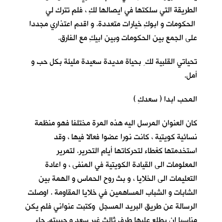
الطريقة التي سلكتها في ايصالها لكِ ، فلم تترك لي
الحكومات و ابوكِ خيارات متعددة. و اقدم اعتذاري مجددا
على الجمع بين الحكومات وبين ابيكِ مع الفارق.
تحياتي القلبية لك ِ بحياة مديدة سعيدة مليئة بكل حب و
أمل.
المحب ابدا ( سعدكِ )
كان العنوان المرسل اليه هذه المرة مختلفا فهو منظمة
نسائية كويتية ، كانت نورا عضوا فعالا فيها ، وقد
استخدمتها كغطاء لتحركاتها أيام التحرير. لتمرير
المعلومات الى القيادة الكويتية في المنفى ، و اعادة
التعليمات الى الخلايا ، و بث روح الحماس و الهمة بين
الشابات و الشباب المساهمين في خلايا المقاومة . اوصلت
الرسالة عن طريق البريد المسجل وكتبت عنواني فلم يكن
مناسبا ان يطلع عليها طرف ثالث غير سعد و حبيبته. جاء