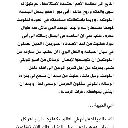
التابع الى منظمة الأمم المتحدة لاستلامها . لم يتبقَ له
سوى والدته و زوج خالته ؛ أبي نورا ؛ فهو يحمل الجنسية
الكويتية . و ربما باستطاعته مساعدته في العودة للكويت
كونها مسقط راسه والبلد الوحيد الذي عاش فيه طوال
عمره . طلب مني ان اساعده في ايصال رسالته الى أبي
نورا. فطلبت من احد الاصدقاء السوريين ؛ الذين يعملون
في مجال السياحة و النقل البري ؛ ان يطلب من معارفه من
الكويتيين ان يتوسطوا لإيصال الرسائل من اسير كويتي
ضحى بحريته من اجل تحرير الوطن الى اهله داخل
الكويت. وقبل ذلك ، طلبت من سعد ان يسمح لي بقراءة
الرسالة ، لكوني سأكون المرسل الرسمي لها . و بعد ان
ابلغني بموافقته ، قرات الرسالة ..
أمي الحبيبة …
اكتب لكِ يا اجمل أم في العالم ، كما يجب ان يشعر كل
ابنٍ ، ان أمه هي اجمل أم في الدنيا . لعلكِ الان تفتقدين