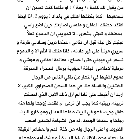
من يقول لك كلمة : ( يمة ) ! او مثلما كنتِ تحبين ان
تسمعيها ؛ كما ينطقها اهلكِ في بغداد ( يووم !). انا ايضا
افتقد حضنك الدافئ و ملمس اصابعكِ حين اضع راسي
بحضنكِ و تعبثي بشعري . لا تخبريني ان الدموع تملأُ
عينيكِ كل ليلة قبل ان تنأمي ، حينما ترينَ وسادتي فارغة و
سريري مرتباً على غير عادته . فانا مثلك لا انأم الا و الدموع
تسهر في عيوني حتى الصباح ، معانقة اجفاني ورموشي و
مرطبة لأحلامي الجافة المؤوبة برمال الصحراء المحرقة.
دموع اخفيها في النهار عن باقي الناس من الرجال
الخشنين والقساة هنا، في هذا السجن الصحراوي الكبير. لا
اريد ان اُخيفك عليّ فانا لم ازل ذلك الابن الذي احسنتِ
تربيته. ربيتيه كما يجب ان ترعى أم فقدت زوجها ولها منه
طفل وحيد. فهو في البيت طفلها المدلل وهو خارج البيت
رجلها و سندها الوحيد .له من الشجاعة ليتحدى اصعب
الظروف و اعتى الرجال وله من خفة الدم والمشاعر الرقيقة
ما يجعله محط انظار نساء( الديرة ) و عشق أمه وولهها و