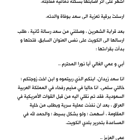
اشهر على اثر اصابتها بسكتة دماغية مفاجئة.
ارسلتُ برقية تعزية الى سعد بوفاة والدته.
بعد قرابة الشهرين ، وصلتني من سعد رسالة ثانية ، طلب
ارسالها الى الكويت على نفس العنوان السابق. فتحتها و
بدأت بقراءتها :
أبي و عمي الغالي أبا نورا المحترم ..
انا سعد زيدان. ابنكم الذي ربيتموه و ابن اخت زوجتكم ؛
خالتي سلمى. انا حاليا في مخيم رفحاء في المملكة العربية
السعودية. فقد تم نقلي اليه من قبل القوات الأمريكية في
العراق ، بعد ان نفذت عملية سرية وبطلب من خلية
المقاومة ، أسهمت ؛ ولو بشكل بسيط ؛ والحمد لله في
المساعدة بتحرير بلدي الكويت.
عمي العزيز ..