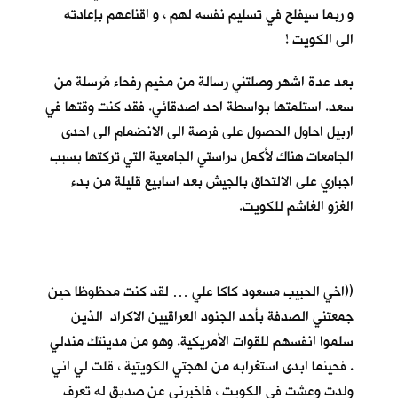
و ربما سيفلح في تسليم نفسه لهم ، و اقناعهم بإعادته
الى الكويت !
بعد عدة اشهر وصلتني رسالة من مخيم رفحاء مُرسلة من
سعد. استلمتها بواسطة احد اصدقائي. فقد كنت وقتها في
اربيل احاول الحصول على فرصة الى الانضمام الى احدى
الجامعات هناك لأكمل دراستي الجامعية التي تركتها بسبب
اجباري على الالتحاق بالجيش بعد اسابيع قليلة من بدء
الغزو الغاشم للكويت.
((اخي الحبيب مسعود كاكا علي … لقد كنت محظوظا حين
جمعتني الصدفة بأحد الجنود العراقيين الاكراد الذين
سلموا انفسهم للقوات الأمريكية. وهو من مدينتك مندلي
. فحينما ابدى استغرابه من لهجتي الكويتية ، قلت لي اني
ولدت وعشت في الكويت ، فاخبرني عن صديق له تعرف