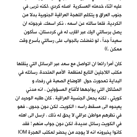
عليه اثناء خدمته العسكرية اصله كردي ،لكنه تربى في
جنوب العراق و يتكلم اللهجة العراقية الجنوبية بدلا من
الكردية. فلما سالته عن اسمه ، ذكر اسمك. فرجوته ان
يصل برسالتي اليك عبر اقارب له في كردستان. سأكون
سعيداً جداً ، لو تفضلت بالجواب على رسالتي بأسرع وقت
ممكن .))
كان أمرا رائعا ان اتواصل مع سعد عبر الرسائل التي ينقلها
مكتب اللاجئين التابع لمنظمة الأمم المتحدة. رسائله في
البداية تمحورت حول الاوضاع الصعبة في رفحاء و
المشاكل التي يواجهها لأقناع المسؤولين ، انه مدني
كويتي ، لكنه يحمل الجنسية العراقية . كان طلبه الوحيد ان
يعيدوه الى مسقط راسه ؛ الكويت. لكن دون جدوى ، فهو
في نظرهم مواطن عراقي لا يحق له ذلك . ارسل الى اهله
في الكويت رسائل عديدة، لكن دون جواب منهم ! فقد
كانوا يخبرونه انه لا يوجد من يحضر لمكتب الهجرة IOM