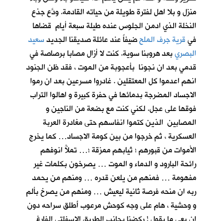
منزل و بلا اهل لفترة طويلة من حياته القادمة. ودَّع جذع
النخلة الذي ادمن الجلوس عنده طيلة سبعة أيام قضاها
في
قرية جرف الملح
ضيفاً عند عائلة صديقنا الجديد
سعيد
البصري
بعد هروبنا سوية. كنت لا أزال مصابا برصاصة في
قدمي بعد ان نجونا بأعجوبة من الموت ، فقد ظن الجنود
انهم اعدموا كل المعتقلين . غادروا مسرعين بعد ان رموا
الاجساد المضرجة بدمائها في حفرة كبيرة و اهالوا التراب
فوقها على عجل. لكني كنت مع بضعة من الناجين و
المصابين الذين كتموا انفاسهم حتى مغادرة العربة
العسكرية ، ثم خرجوا من بين كومة الاجساد… كما يخرج
الأموات من قبورهم ؛ ثيابهم ممزقة ؛… تملأُ انوفهم
رائحة البارود و الدماء و الموت … يصرخون بكلمات غير
مفهومة … فمنهم من يلعن قدره … ومنهم من يحمد
ربه ان منحه فرصة ثانية ليعيش … ومنهم من يصرخ بألم
و وحشية ، هام على وجه كوحش مرعوب أَطلق سراحه دون
ان يعي ما يقول ! ركضنا بجانب الطريق الاسفلتي الفارغ