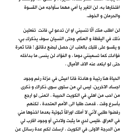
افتخارها به. لن اتغير يا أمي مهما سأواجه من القسوة
والحرمان و الخوف.
لن اطلب منكِ ألّا تنسيني او ان تدعو لي فانتِ تفعلين
ذلك في اليقظة و المنام. وحتى النسيان سوف يذكركِ بي،
و يقسو على قلبكِ بالعتب ان حصل لبضع دقائق ! فانا ثمرة
فؤادكِ كما تسمينني دوما ، و الفؤاد لن ينسى ما بداخله
حتى لو ابتعد عنه الاف الأميال .
الحياة هنا رتيبة و هادئة فانا اعيش في عزلة رغم وجود
اجساد الاخرين. ليس لي من سلوى سوى ذكراكِ و ذكرى
من احب من اهلي في الكويت الحبيبة . اتمنى لو ارجع
بأسرع وقت . قدمت طلبا الى الأمم المتحدة ، لكنهم
رفضوا طلبي لأني لا أملك اوراقاً ثبوتية بعدما اخذوها مني
في العراق .فليس لدي ما يثبت ولادتي أو وجود اقارب لي
من الدرجة الاولى في الكويت . ارسلت لكم عدة رسائل عن