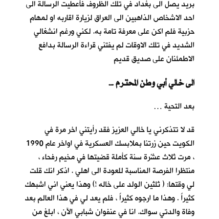
بريد يصل الى بغداد في تلك الظروف فأعطيت الرسالة الى
احد الاشخاص الذاهبين الى العراق لزيارة اقاربه او لمهام
حزبية فلم اكن على معرفة تامة به. لكني ورغم انشغالي
الشديد في تلك الاوقات لم يفتني قراءة الرسالة بدافع
الاطمئنان على صديق قديم
… الى خالي أبي وطن المحترم
بعد التحية …
قد لا تتذكرني يا خالي العزيز فقد رأيتني اخر مرة في
الكويت حين زرتنا بملابسك العسكرية في اواخر عام 1990
، مرت ثلاث عشْرة سنة كأملة قضيتها في مخيم رفحاء ،
منتظرا الفرصة المناسبة للعودة الى اهلي . اذكر انك قلت
لي وقتها: ( ثلثين الولد على خاله !) وهذا يعني اني اشبهك
كثيراً . وهذا ما ارجوه كثيراً ، فلم يعد لي في هذا العالم بعد
وفاة والدتي سواك. انا في عنفوان شبابي الآن ، ابلغ من