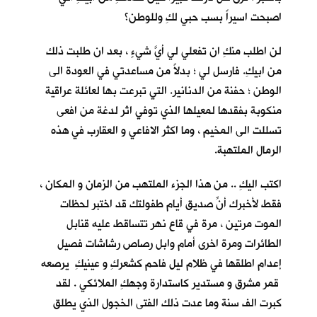
اصبحت اسيراً بسب حبي لكِ وللوطن؟
لن اطلب منكِ ان تفعلي لي أيَّ شيءٍ ، بعد ان طلبت ذلك
من ابيكِ. فارسل لي ؛ بدلاً من مساعدتي في العودة الى
الوطن ؛ حفنة من الدنانير. التي تبرعت بها لعائلة عراقية
منكوبة بفقدها لمعيلها الذي توفي اثر لدغة من افعى
تسللت الى المخيم ، وما اكثر الافاعي و العقارب في هذه
الرمال الملتهبة.
اكتب اليكِ .. من هذا الجزء الملتهب من الزمان و المكان ،
فقط لأخبرك أنّ صديق أيام طفولتكِ قد اختبر لحظات
الموت مرتين ، مرة في قاع نهر تتساقط عليه قنابل
الطائرات ومرة اخرى أمام وابل رصاص رشاشات فصيل
إعدام اطلقها في ظلام ليل فاحم كشعركِ و عينيكِ يرصعه
قمر مشرق و مستدير كاستدارة وجهكِ الملائكي . لقد
كبرت الف سنة وما عدت ذلك الفتى الخجول الذي يطلق