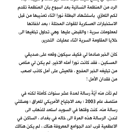
الرد من المنظمة النسائية بعد اسبوع بان المنظمة تقدم
لكم التعازي باستشهاد البطلة نورا اثناء تعذيبها من قبل
الاستخبارات العسكرية للقوات المحتلة ؛ بعد اخفائها
لمعلومات سرية ؛ والقبض عليها وهي تحاول تبلغيها الى
خلايا المقاومة السرية اثناء عمليات التحرير.
كان الخبر صادما لي فكيف سيكون وقعه على صديقي
المسكين ، فقد كانت نورا أمله الاخير. لم يكن لي مناص
من تبليغه الخبر المفجع ، فالعيش على أمل كاذب اصعب
من فقدان الأمل !
لم تأتِ منه أيَّةُ رسالة لمدة عشر سنوات كأملة لكنه في
منتصف عام 2003 ؛ بعد الاجتياح الأمريكي للعراق ؛ وصلتني
رسالة منه. كنت وقتها في السويد استعد للذهاب الى
لندن. الرسالة هذه المرة الى خاله في بغداد ، الساكن في
الاعظمية قرب احد الجوامع المعروفة هناك ، لم يكن هنالك