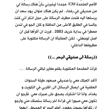
الأمم المتحدة IOM مجددا ليخبرني بأنَّ هناك رسالة لي
من صديقي في رفحاء . لم يكن هناك عنوان يود سعد ان
يرسلها اليه فتحت مظرف الرسالة على عجل اذكر اني كنت
جالسا في الطابق الاعلى من الحافلة و كان الجو في لندن
ممطرا في بداية خريف 2003 . قررت ان أقرأها قبل ان
اصل لوجهتي . لكن المفاجأة ان الرسالة مكتوبة على
مظروفها الداخلي:
((… رسالة الى صديقي البحر))
قرأتُ المقدمة المكتوبة بقلم مغاير لباقي الرسالة ….
((قد اتعبتك معي يا صديقي مسعود طيلة السنوات
الماضية في ايصال الرسائل الى اقاربي في الكويت و
بغداد. وانا اذا اشكرك بصدق على صبرك معي فأرجو ان
تكون معي صبورا في قراءة اخر رسالة ستصلك مني وأرجو
ان تقرأها بصوت جهوري أمام البحر او المحيط ، ايهما