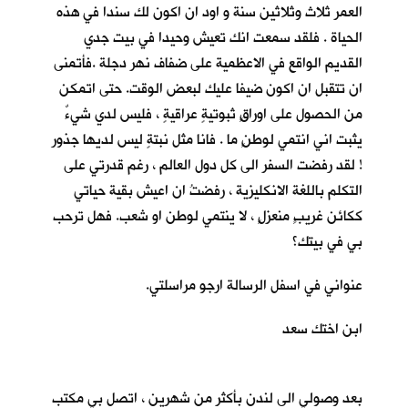
العمر ثلاث وثلاثين سنة و اود ان اكون لك سندا في هذه
الحياة . فلقد سمعت انك تعيش وحيدا في بيت جدي
القديم الواقع في الاعظمية على ضفاف نهر دجلة .فأتمنى
ان تتقبل ان اكون ضيفا عليك لبعض الوقت. حتى اتمكن
من الحصول على اوراقٍ ثبوتيةٍ عراقيةٍ ، فليس لدي شيءٌ
يثبت اني انتمي لوطنٍ ما . فانا مثل نبتةٍ ليس لديها جذور
! لقد رفضت السفر الى كل دول العالم ، رغم قدرتي على
التكلم باللغة الانكليزية ، رفضتُ ان اعيش بقية حياتي
ككائن غريبٍ منعزلٍ ، لا ينتمي لوطن او شعب. فهل ترحب
بي في بيتك؟
عنواني في اسفل الرسالة ارجو مراسلتي.
ابن اختك سعد
بعد وصولي الى لندن بأكثر من شهرين ، اتصل بي مكتب