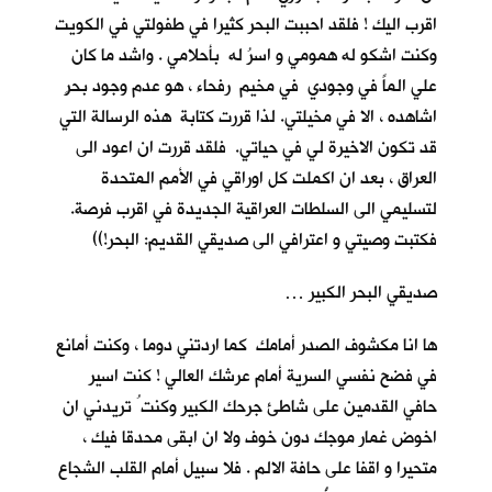
اقرب اليك ! فلقد احببت البحر كثيرا في طفولتي في الكويت
وكنت اشكو له همومي و اسرُ له بأحلامي . واشد ما كان
علي الماً في وجودي في مخيم رفحاء ، هو عدم وجود بحرٍ
اشاهده ، الا في مخيلتي. لذا قررت كتابة هذه الرسالة التي
قد تكون الاخيرة لي في حياتي. فلقد قررت ان اعود الى
العراق ، بعد ان اكملت كل اوراقي في الأمم المتحدة
لتسليمي الى السلطات العراقية الجديدة في اقرب فرصة.
فكتبت وصيتي و اعترافي الى صديقي القديم: البحر!))
صديقي البحر الكبير …
ها انا مكشوف الصدر أمامك كما اردتني دوما ، وكنت أمانع
في فضح نفسي السرية أمام عرشك العالي ! كنت اسير
حافي القدمين على شاطئ جرحك الكبير وكنت ُ تريدني ان
اخوض غمار موجك دون خوف ولا ان ابقى محدقا فيك ،
متحيرا و اقفا على حافة الالم . فلا سبيل أمام القلب الشجاع