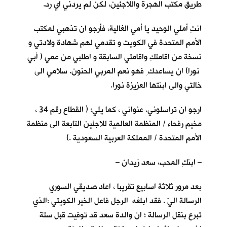
طريق مكتب الهجرة واللاجئين، لكن لم يردني اي رد.
انتِ أملي الوحيد يا أمي الغالية، فأرجو ان تذهبي لمكتب
الأمم المتحدة في الكويت و تقدمي لهم شهادة ولادتي و
نسخة من اقامتكِ واقامتي السابقة و اطلبي من عمي ( أبي
نورا) ان يساعدك ِ فهو نعم المربي الحنون. سلامي الى
خالتي والى ابنتها العزيزة نورا.
ارجو ان تراسلوني. عنواني ، كما يلي: ( القطاع رقم 34 ،
مخيم رفحاء / المنظمة العالمية للاجئين التابعة الى منظمة
الأمم المتحدة / المملكة العربية السعودية .)
– ابنكِ المحب، سعد زيدان –
بعد مرور ثلاثة اسابيع تقريبا ، اعاد صديقي السوري
الرسالة اليّ . فقد ابلغه الرجل فاعل الخير الكويتي ؛الذي
تبرع بنقل الرسالة ؛ ان والدة سعد قد توفيت قبل ستة