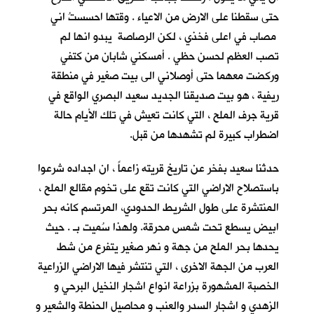
حتى سقطنا على الارض من الاعياء . وقتها احسستُ اني
مصاب في اعلى فخذي ، لكن الرصاصة يبدو انها لم
تصب العظم لحسن حظي . أمسكني شابان من كتفي
وركضت معهما حتى أوصلاني الى بيت صغير في منطقة
ريفية ، هو بيت صديقنا الجديد سعيد البصري
الواقع في
قرية جرف الملح
، التي كانت تعيش في تلك الأيام حالة
اضطراب كبيرة لم تشهدها من قبل.
حدثنا سعيد بفخر عن تاريخ قريته زاعماً ، ان اجداده شرعوا
باستصلاح الاراضي التي كانت تقع على تخوم مقالع الملح ،
المنتشرة على طول الشريط الحدودي، المرتسم كانه بحر
ابيض يسطع تحت شمس محرقة. ولهذا سُميت بـ
. حيث
يحدها بحر الملح من جهة و نهر صغير يتفرع من شط
العرب من الجهة الاخرى ، التي تنتشر فيها الاراضي الزراعية
الخصبة المشهورة بزراعة انواع اشجار النخيل البرحي و
الزهدي و اشجار السدر والعنب و محاصيل الحنطة والشعير و