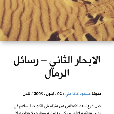
الابحار الثاني – رسائل
الرمال
مدونة
مسعود كاكا علي
/ 02 ، ايلول ، 2003 / لندن
حين خرج سعد الاعظمي من منزله في الكويت ليساهم في
تحرير وطنه و اهله لم يكن يعلم انه سيغدو بلا وطن وبلا