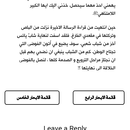
يهمني احدٌ مهما سيحصل. خذني اليك ايها الكبير
اللامتناهي!)).
حين انتهيت من قراءة الرسالة الاخيرة نزلت من الباص
وتركتها في مقعدي الفارغ. فلقد اسفت لنهاية شابٍّ يائسٍ
آخرَ من شباب شعبي. سوف يضيع في أُتون الفوضى التي
تجتاح الوطن. كم من الشباب ينبغي ان نضحي بهم قبل
ان نجتاز مراحل الترويع و الصدمة كلها ، لنصل بالفوضى
الخلاقة الى نهايتها ؟!
قائمة الابحار الرابع
قائمة الابحار الخامس
Leave a Reply