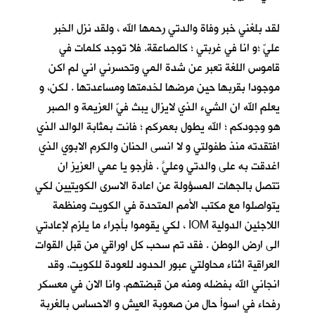
لقد بلغني خبر وفاة والدتي رحمها الله ، ولقد نزل الخبر
عليّ ؛و انا في غربتي ؛ كالصاعقة. فلا توجد كلمات في
قاموس اللغة تعبر عن شدة المي وتحسرني اني لم اكن
موجودا بقربها حين مرضها لخدمتها ومساعدتها . لكن، و
يعلم الله ان الشيء الذي لايزال يبث فيّ العزيمة و الصبر
هو وجودكم ؛ الله يطول بعمركم ؛ فانت بمثابة الوالد الذي
افتقدته منذ طفولتي و لا انسى الحنان والكرم الابوي الذي
اغدقت به على والدتي وعليَّ . فأرجو يا عمي العزيز ان
تتصل بالجهات المسؤولة عن اعادة الاسرى الكويتيين لكي
يتواصلوا مع مكتب الأمم المتحدة في الكويت ومنظمة
اللاجئين الدولية IOM ، لكي يقوموا بأجراء ما يلزم لإعادتي
الى ارض الوطن . فقد تم سحب كل اوراقي من قبل القوات
العراقية اثناء محاولتي عبور الحدود للعودة للكويت. وقد
انجاني الله بفضله ومنه من قبضتهم. وانا الان في معسكر
رفحاء في اسوأ حال من صعوبة العيش و الاحساس بالغربة