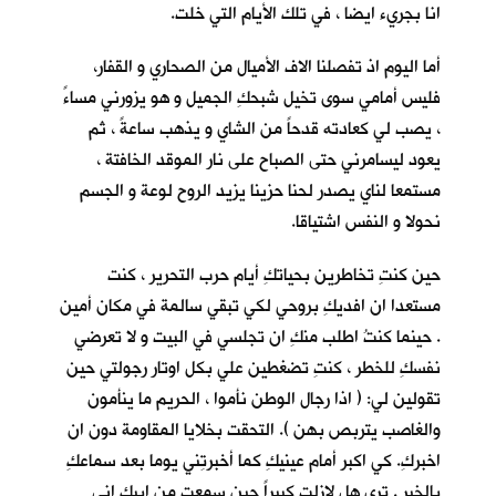
انا بجريء ايضا ، في تلك الأيام التي خلت.
أما اليوم اذ تفصلنا الاف الأميال من الصحاري و القفار،
فليس أمامي سوى تخيل شبحكِ الجميل و هو يزورني مساءً
، يصب لي كعادته قدحاً من الشاي و يذهب ساعةً ، ثم
يعود ليسامرني حتى الصباح على نار الموقد الخافتة ،
مستمعا لناي يصدر لحنا حزينا يزيد الروح لوعة و الجسم
نحولا و النفس اشتياقا.
حين كنتِ تخاطرين بحياتكِ أيام حرب التحرير ، كنت
مستعدا ان افديكِ بروحي لكي تبقي سالمة في مكان أمين
. حينما كنتُ اطلب منكِ ان تجلسي في البيت و لا تعرضي
نفسكِ للخطر ، كنتِ تضغطين علي بكل اوتار رجولتي حين
تقولين لي: ( اذا رجال الوطن نأموا ، الحريم ما ينأمون
والغاصب يتربص بهن ). التحقت بخلايا المقاومة دون ان
اخبركِ. كي اكبر أمام عينيكِ كما أخبرتِني يوما بعد سماعكِ
بالخبر . ترى هل لازلت كبيراً حين سمعتِ من ابيكِ اني