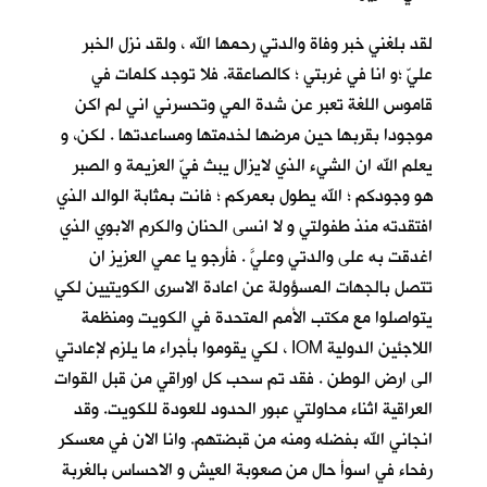
لقد بلغني خبر وفاة والدتي رحمها الله ، ولقد نزل الخبر
عليّ ؛و انا في غربتي ؛ كالصاعقة. فلا توجد كلمات في
قاموس اللغة تعبر عن شدة المي وتحسرني اني لم اكن
موجودا بقربها حين مرضها لخدمتها ومساعدتها . لكن، و
يعلم الله ان الشيء الذي لايزال يبث فيّ العزيمة و الصبر
هو وجودكم ؛ الله يطول بعمركم ؛ فانت بمثابة الوالد الذي
افتقدته منذ طفولتي و لا انسى الحنان والكرم الابوي الذي
اغدقت به على والدتي وعليَّ . فأرجو يا عمي العزيز ان
تتصل بالجهات المسؤولة عن اعادة الاسرى الكويتيين لكي
يتواصلوا مع مكتب الأمم المتحدة في الكويت ومنظمة
اللاجئين الدولية IOM ، لكي يقوموا بأجراء ما يلزم لإعادتي
الى ارض الوطن . فقد تم سحب كل اوراقي من قبل القوات
العراقية اثناء محاولتي عبور الحدود للعودة للكويت. وقد
انجاني الله بفضله ومنه من قبضتهم. وانا الان في معسكر
رفحاء في اسوأ حال من صعوبة العيش و الاحساس بالغربة