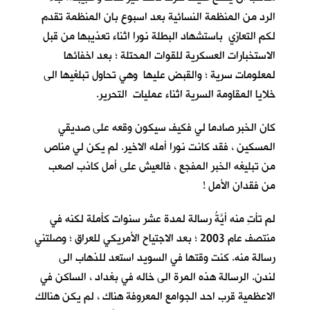
الرد من المنظمة النسائية بعد اسبوع بان المنظمة تقدم
لكم التعازي باستشهاد البطلة نورا اثناء تعذيبها من قبل
الاستخبارات العسكرية للقوات المحتلة ؛ بعد اخفائها
لمعلومات سرية ؛ والقبض عليها وهي تحاول تبلغيها الى
خلايا المقاومة السرية اثناء عمليات التحرير.
كان الخبر صادما لي فكيف سيكون وقعه على صديقي
المسكين ، فقد كانت نورا أمله الاخير. لم يكن لي مناص
من تبليغه الخبر المفجع ، فالعيش على أمل كاذب اصعب
من فقدان الأمل !
لم تأتِ منه أيَّةُ رسالة لمدة عشر سنوات كأملة لكنه في
منتصف عام 2003 ؛ بعد الاجتياح الأمريكي للعراق ؛ وصلتني
رسالة منه. كنت وقتها في السويد استعد للذهاب الى
لندن. الرسالة هذه المرة الى خاله في بغداد ، الساكن في
الاعظمية قرب احد الجوامع المعروفة هناك ، لم يكن هنالك