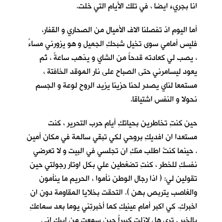
انا بجريء ايضا ، في تلك الأيام التي خلت.
أما اليوم اذ تفصلنا الاف الأميال من الصحاري و القفار،
فليس أمامي سوى تخيل شبحكِ الجميل و هو يزورني مساءً
، يصب لي كعادته قدحاً من الشاي و يذهب ساعةً ، ثم
يعود ليسامرني حتى الصباح على نار الموقد الخافتة ،
مستمعا لناي يصدر لحنا حزينا يزيد الروح لوعة و الجسم
نحولا و النفس اشتياقا.
حين كنتِ تخاطرين بحياتكِ أيام حرب التحرير ، كنت
مستعدا ان افديكِ بروحي لكي تبقي سالمة في مكان أمين
. حينما كنتُ اطلب منكِ ان تجلسي في البيت و لا تعرضي
نفسكِ للخطر ، كنتِ تضغطين علي بكل اوتار رجولتي حين
تقولين لي: ( اذا رجال الوطن نأموا ، الحريم ما ينأمون
والغاصب يتربص بهن ). التحقت بخلايا المقاومة دون ان
اخبركِ. كي اكبر أمام عينيكِ كما أخبرتِني يوما بعد سماعكِ
بالخبر . ترى هل لازلت كبيراً حين سمعتِ من ابيكِ اني