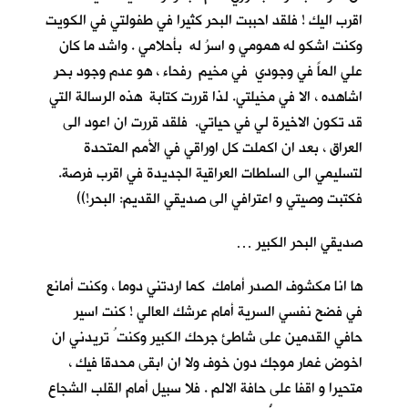
اقرب اليك ! فلقد احببت البحر كثيرا في طفولتي في الكويت
وكنت اشكو له همومي و اسرُ له بأحلامي . واشد ما كان
علي الماً في وجودي في مخيم رفحاء ، هو عدم وجود بحرٍ
اشاهده ، الا في مخيلتي. لذا قررت كتابة هذه الرسالة التي
قد تكون الاخيرة لي في حياتي. فلقد قررت ان اعود الى
العراق ، بعد ان اكملت كل اوراقي في الأمم المتحدة
لتسليمي الى السلطات العراقية الجديدة في اقرب فرصة.
فكتبت وصيتي و اعترافي الى صديقي القديم: البحر!))
صديقي البحر الكبير …
ها انا مكشوف الصدر أمامك كما اردتني دوما ، وكنت أمانع
في فضح نفسي السرية أمام عرشك العالي ! كنت اسير
حافي القدمين على شاطئ جرحك الكبير وكنت ُ تريدني ان
اخوض غمار موجك دون خوف ولا ان ابقى محدقا فيك ،
متحيرا و اقفا على حافة الالم . فلا سبيل أمام القلب الشجاع