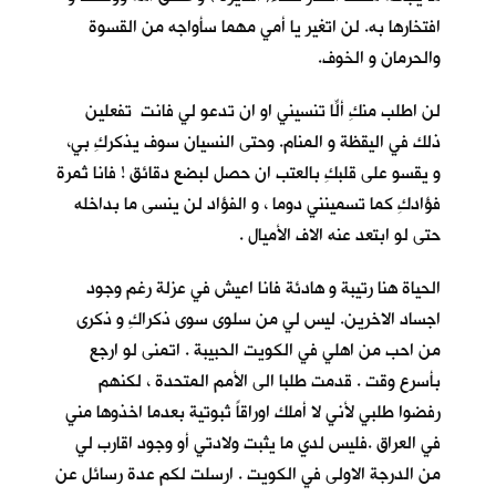
افتخارها به. لن اتغير يا أمي مهما سأواجه من القسوة
والحرمان و الخوف.
لن اطلب منكِ ألّا تنسيني او ان تدعو لي فانتِ تفعلين
ذلك في اليقظة و المنام. وحتى النسيان سوف يذكركِ بي،
و يقسو على قلبكِ بالعتب ان حصل لبضع دقائق ! فانا ثمرة
فؤادكِ كما تسمينني دوما ، و الفؤاد لن ينسى ما بداخله
حتى لو ابتعد عنه الاف الأميال .
الحياة هنا رتيبة و هادئة فانا اعيش في عزلة رغم وجود
اجساد الاخرين. ليس لي من سلوى سوى ذكراكِ و ذكرى
من احب من اهلي في الكويت الحبيبة . اتمنى لو ارجع
بأسرع وقت . قدمت طلبا الى الأمم المتحدة ، لكنهم
رفضوا طلبي لأني لا أملك اوراقاً ثبوتية بعدما اخذوها مني
في العراق .فليس لدي ما يثبت ولادتي أو وجود اقارب لي
من الدرجة الاولى في الكويت . ارسلت لكم عدة رسائل عن