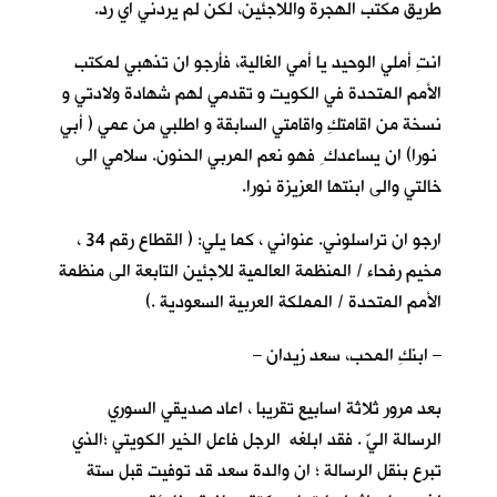
طريق مكتب الهجرة واللاجئين، لكن لم يردني اي رد.
انتِ أملي الوحيد يا أمي الغالية، فأرجو ان تذهبي لمكتب
الأمم المتحدة في الكويت و تقدمي لهم شهادة ولادتي و
نسخة من اقامتكِ واقامتي السابقة و اطلبي من عمي ( أبي
نورا) ان يساعدك ِ فهو نعم المربي الحنون. سلامي الى
خالتي والى ابنتها العزيزة نورا.
ارجو ان تراسلوني. عنواني ، كما يلي: ( القطاع رقم 34 ،
مخيم رفحاء / المنظمة العالمية للاجئين التابعة الى منظمة
الأمم المتحدة / المملكة العربية السعودية .)
– ابنكِ المحب، سعد زيدان –
بعد مرور ثلاثة اسابيع تقريبا ، اعاد صديقي السوري
الرسالة اليّ . فقد ابلغه الرجل فاعل الخير الكويتي ؛الذي
تبرع بنقل الرسالة ؛ ان والدة سعد قد توفيت قبل ستة