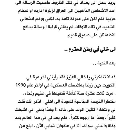
بريد يصل الى بغداد في تلك الظروف فأعطيت الرسالة الى
احد الاشخاص الذاهبين الى العراق لزيارة اقاربه او لمهام
حزبية فلم اكن على معرفة تامة به. لكني ورغم انشغالي
الشديد في تلك الاوقات لم يفتني قراءة الرسالة بدافع
الاطمئنان على صديق قديم
… الى خالي أبي وطن المحترم
بعد التحية …
قد لا تتذكرني يا خالي العزيز فقد رأيتني اخر مرة في
الكويت حين زرتنا بملابسك العسكرية في اواخر عام 1990
، مرت ثلاث عشْرة سنة كأملة قضيتها في مخيم رفحاء ،
منتظرا الفرصة المناسبة للعودة الى اهلي . اذكر انك قلت
لي وقتها: ( ثلثين الولد على خاله !) وهذا يعني اني اشبهك
كثيراً . وهذا ما ارجوه كثيراً ، فلم يعد لي في هذا العالم بعد
وفاة والدتي سواك. انا في عنفوان شبابي الآن ، ابلغ من