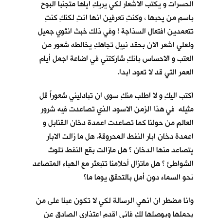
الحسرات و يكتب الاشعار لكي يريكِ اياها متجنبا البوح
باسم من يحبها ، وكنتِ تعرفين انها انتِ لكنكِ كنتِ
تتعمدين افتعال السذاجة ! وفي ذلك خبث انثوي جميل
ولعلي اشعر الان بحقد نبيل تجاهكِ يخالطه شعور من
العتب و الاحساس بانكِ شاركتني في اضاعة اجمل أيام
العمر التي قد لا تعود ابدا.
اكتب اليكِ و لا اطلب منكِ سوى ان تبادليني شعوراً قل
مثيله في هذا الزمن الاسود الذي تصاعدت فيه شرور
العالم من حولنا كما تصاعدت اعمدة دخان القنابل و
اعمدة دخان ابار النفط المحروقة. هل ما زالت الابار
يتصاعد منها الدخان ؟ هل مازالت بقع النفط تلوث
الشواطئ ؟ هل ماتزال أحلامنا تتبعثر مع الهباء المتصاعد
نحو السماء دون أمل بالتحقق يوما ما؟
وانا مضطر ان انهي الرسالة لكي لا تكون عبئا على من
يحملها ويوصلها لكِ فاني اقدم اعتذاري الصادق عن