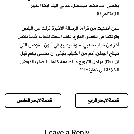
يهمني احدٌ مهما سيحصل. خذني اليك ايها الكبير
اللامتناهي!)).
حين انتهيت من قراءة الرسالة الاخيرة نزلت من الباص
وتركتها في مقعدي الفارغ. فلقد اسفت لنهاية شابٍّ يائسٍ
آخرَ من شباب شعبي. سوف يضيع في أُتون الفوضى التي
تجتاح الوطن. كم من الشباب ينبغي ان نضحي بهم قبل
ان نجتاز مراحل الترويع و الصدمة كلها ، لنصل بالفوضى
الخلاقة الى نهايتها ؟!
قائمة الابحار الرابع
قائمة الابحار الخامس
Leave a Reply