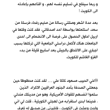
و ربما سيفلح في تسليم نفسه لهم ، و اقناعهم بإعادته
الى الكويت !
بعد عدة اشهر وصلتني رسالة من مخيم رفحاء مُرسلة من
سعد. استلمتها بواسطة احد اصدقائي. فقد كنت وقتها في
اربيل احاول الحصول على فرصة الى الانضمام الى احدى
الجامعات هناك لأكمل دراستي الجامعية التي تركتها بسبب
اجباري على الالتحاق بالجيش بعد اسابيع قليلة من بدء
الغزو الغاشم للكويت.
((اخي الحبيب مسعود كاكا علي … لقد كنت محظوظا حين
جمعتني الصدفة بأحد الجنود العراقيين الاكراد الذين
سلموا انفسهم للقوات الأمريكية. وهو من مدينتك مندلي
. فحينما ابدى استغرابه من لهجتي الكويتية ، قلت لي اني
ولدت وعشت في الكويت ، فاخبرني عن صديق له تعرف