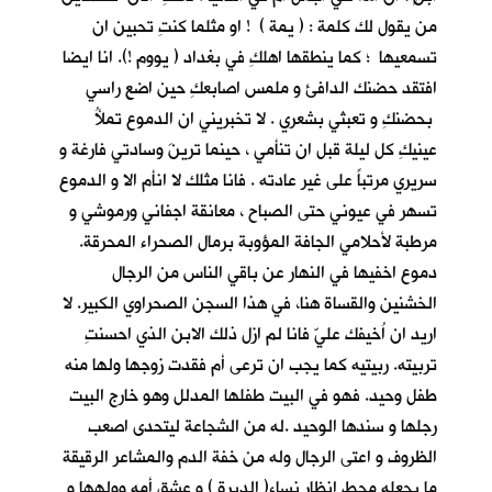
من يقول لك كلمة : ( يمة ) ! او مثلما كنتِ تحبين ان
تسمعيها ؛ كما ينطقها اهلكِ في بغداد ( يووم !). انا ايضا
افتقد حضنك الدافئ و ملمس اصابعكِ حين اضع راسي
بحضنكِ و تعبثي بشعري . لا تخبريني ان الدموع تملأُ
عينيكِ كل ليلة قبل ان تنأمي ، حينما ترينَ وسادتي فارغة و
سريري مرتباً على غير عادته . فانا مثلك لا انأم الا و الدموع
تسهر في عيوني حتى الصباح ، معانقة اجفاني ورموشي و
مرطبة لأحلامي الجافة المؤوبة برمال الصحراء المحرقة.
دموع اخفيها في النهار عن باقي الناس من الرجال
الخشنين والقساة هنا، في هذا السجن الصحراوي الكبير. لا
اريد ان اُخيفك عليّ فانا لم ازل ذلك الابن الذي احسنتِ
تربيته. ربيتيه كما يجب ان ترعى أم فقدت زوجها ولها منه
طفل وحيد. فهو في البيت طفلها المدلل وهو خارج البيت
رجلها و سندها الوحيد .له من الشجاعة ليتحدى اصعب
الظروف و اعتى الرجال وله من خفة الدم والمشاعر الرقيقة
ما يجعله محط انظار نساء( الديرة ) و عشق أمه وولهها و