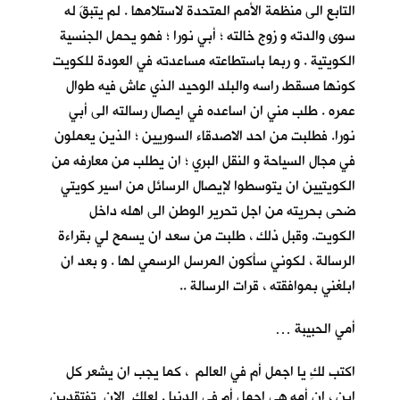
التابع الى منظمة الأمم المتحدة لاستلامها . لم يتبقَ له
سوى والدته و زوج خالته ؛ أبي نورا ؛ فهو يحمل الجنسية
الكويتية . و ربما باستطاعته مساعدته في العودة للكويت
كونها مسقط راسه والبلد الوحيد الذي عاش فيه طوال
عمره . طلب مني ان اساعده في ايصال رسالته الى أبي
نورا. فطلبت من احد الاصدقاء السوريين ؛ الذين يعملون
في مجال السياحة و النقل البري ؛ ان يطلب من معارفه من
الكويتيين ان يتوسطوا لإيصال الرسائل من اسير كويتي
ضحى بحريته من اجل تحرير الوطن الى اهله داخل
الكويت. وقبل ذلك ، طلبت من سعد ان يسمح لي بقراءة
الرسالة ، لكوني سأكون المرسل الرسمي لها . و بعد ان
ابلغني بموافقته ، قرات الرسالة ..
أمي الحبيبة …
اكتب لكِ يا اجمل أم في العالم ، كما يجب ان يشعر كل
ابنٍ ، ان أمه هي اجمل أم في الدنيا . لعلكِ الان تفتقدين