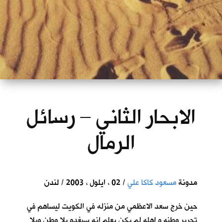
الابحار الثاني – رسائل
الرمال
مدونة
مسعود كاكا علي
/ 02 ، ايلول ، 2003 / لندن
حين خرج سعد الاعظمي من منزله في الكويت ليساهم في
تحرير وطنه و اهله لم يكن يعلم انه سيغدو بلا وطن وبلا