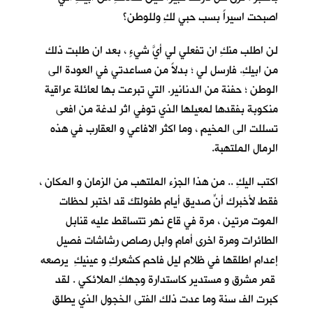
اصبحت اسيراً بسب حبي لكِ وللوطن؟
لن اطلب منكِ ان تفعلي لي أيَّ شيءٍ ، بعد ان طلبت ذلك
من ابيكِ. فارسل لي ؛ بدلاً من مساعدتي في العودة الى
الوطن ؛ حفنة من الدنانير. التي تبرعت بها لعائلة عراقية
منكوبة بفقدها لمعيلها الذي توفي اثر لدغة من افعى
تسللت الى المخيم ، وما اكثر الافاعي و العقارب في هذه
الرمال الملتهبة.
اكتب اليكِ .. من هذا الجزء الملتهب من الزمان و المكان ،
فقط لأخبرك أنّ صديق أيام طفولتكِ قد اختبر لحظات
الموت مرتين ، مرة في قاع نهر تتساقط عليه قنابل
الطائرات ومرة اخرى أمام وابل رصاص رشاشات فصيل
إعدام اطلقها في ظلام ليل فاحم كشعركِ و عينيكِ يرصعه
قمر مشرق و مستدير كاستدارة وجهكِ الملائكي . لقد
كبرت الف سنة وما عدت ذلك الفتى الخجول الذي يطلق