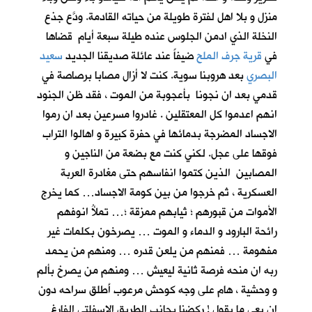
منزل و بلا اهل لفترة طويلة من حياته القادمة. ودَّع جذع
النخلة الذي ادمن الجلوس عنده طيلة سبعة أيام قضاها
في
قرية جرف الملح
ضيفاً عند عائلة صديقنا الجديد
سعيد
البصري
بعد هروبنا سوية. كنت لا أزال مصابا برصاصة في
قدمي بعد ان نجونا بأعجوبة من الموت ، فقد ظن الجنود
انهم اعدموا كل المعتقلين . غادروا مسرعين بعد ان رموا
الاجساد المضرجة بدمائها في حفرة كبيرة و اهالوا التراب
فوقها على عجل. لكني كنت مع بضعة من الناجين و
المصابين الذين كتموا انفاسهم حتى مغادرة العربة
العسكرية ، ثم خرجوا من بين كومة الاجساد… كما يخرج
الأموات من قبورهم ؛ ثيابهم ممزقة ؛… تملأُ انوفهم
رائحة البارود و الدماء و الموت … يصرخون بكلمات غير
مفهومة … فمنهم من يلعن قدره … ومنهم من يحمد
ربه ان منحه فرصة ثانية ليعيش … ومنهم من يصرخ بألم
و وحشية ، هام على وجه كوحش مرعوب أَطلق سراحه دون
ان يعي ما يقول ! ركضنا بجانب الطريق الاسفلتي الفارغ