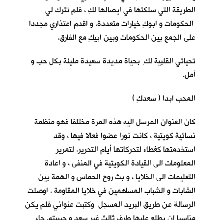
الطريقة التي سلكتها في ايصالها لكِ ، فلم تترك لي
الحكومات و ابوكِ خيارات متعددة. و اقدم اعتذاري مجددا
على الجمع بين الحكومات وبين ابيكِ مع الفارق.
تحياتي القلبية لك ِ بحياة مديدة سعيدة مليئة بكل حب و
أمل.
المحب ابدا ( سعدكِ )
كان العنوان المرسل اليه هذه المرة مختلفا فهو منظمة
نسائية كويتية ، كانت نورا عضوا فعالا فيها ، وقد
استخدمتها كغطاء لتحركاتها أيام التحرير. لتمرير
المعلومات الى القيادة الكويتية في المنفى ، و اعادة
التعليمات الى الخلايا ، و بث روح الحماس و الهمة بين
الشابات و الشباب المساهمين في خلايا المقاومة . اوصلت
الرسالة عن طريق البريد المسجل وكتبت عنواني فلم يكن
مناسبا ان يطلع عليها طرف ثالث غير سعد و حبيبته. جاء