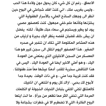
الاعماق . رغم ان كل شيء كان يحول دون ولادة هذا الحب
. وليس بغريب عنكِ ، اني كنتُ افقد شجاعتي في البوح حين
انظر الى وجهكِ الساذج المليء بالأسرار الطفولية التي
يختزنها وكأنها علم خفي مجهول. كنت كعصفور عصبي
يود لو يطير ويستجم في سماء حبكِ طليقاً ، لكنه يفضل
ان يبقى خلف قضبان قفصه ينظر اليكِ بحيرة و ارتياب من
هذه المشاعر المكتومة التي تكاد ان تنفجر في صدره
الصغير . هذا العصفور اليوم انتقل الى سجن كبير هو هذا
المعسكر من السجن الاختياري الذي يمنعني من العودة
اليكِ ، و هو أملي الاخير ايضا في العودة اليكِ . اليس في
هذا التناقض سخرية للقدر، أدمنَّا عيشها معاً منذ طفولتنا .
فقد كنتِ قريبة جدا مني ، و في ذات الوقت بعيدة جدا
لأبوح لكِ بحبي . اراكِ كل يوم و اشتهي ان اناجيك
كالعشاق لكني اكتفي بتبادل التحيات الخجولة او الكلمات
المرحة التي تخفي اكثر مما تظهر من جرأةٍ . ما انتِ ايتها
الروح الفاترة ؛التي لا تضطرم الا في خطرات؛ بشجاعة ولا