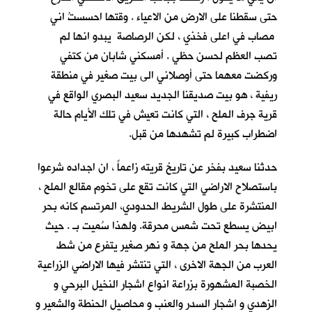
حتى سقطنا على الارض من الاعياء . وقتها احسستُ اني
مصاب في اعلى فخذي ، لكن الرصاصة يبدو انها لم
تصب العظم لحسن حظي . أمسكني شابان من كتفي
وركضت معهما حتى أوصلاني الى بيت صغير في منطقة
ريفية ، هو بيت صديقنا الجديد سعيد البصري
الواقع في
قرية جرف الملح
، التي كانت تعيش في تلك الأيام حالة
اضطراب كبيرة لم تشهدها من قبل.
حدثنا سعيد بفخر عن تاريخ قريته زاعماً ، ان اجداده شرعوا
باستصلاح الاراضي التي كانت تقع على تخوم مقالع الملح ،
المنتشرة على طول الشريط الحدودي، المرتسم كانه بحر
ابيض يسطع تحت شمس محرقة. ولهذا سُميت بـ
. حيث
يحدها بحر الملح من جهة و نهر صغير يتفرع من شط
العرب من الجهة الاخرى ، التي تنتشر فيها الاراضي الزراعية
الخصبة المشهورة بزراعة انواع اشجار النخيل البرحي و
الزهدي و اشجار السدر والعنب و محاصيل الحنطة والشعير و