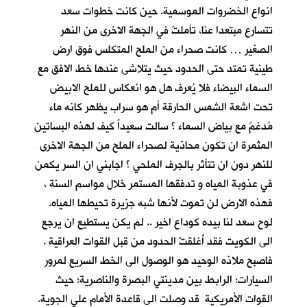
انواع الخضروات الموسمية. حين كانت خطوات سعد
تتسارع مبتعدا عنا، تأملتُ في الجهة الاخرى من النهر
الصغير … كانت صحراء من الملح المتكلس فوق ارض
طينية تمتد حتى الحدود حيث يتلاشى عندها خط الافق مع
السماء البيضاء فلا يُعرف هل هو انعكاس للملح الابيض
تحت اشعة الشمس الحارقة أم هو سراب يظهر كانه ماء
مُدغمٌ مع بياض السماء ؟ سالت سعيداً كيف لهذه البساتين
المثمرة ان تكون محاذية لصحراء الملح من الجهة الاخرى
للنهر دون ان تتأثر بالجرف الملحي ؟ اجابني ان السر يكمن
في عذوبة المياه و تدفقها المستمر خلال مواسم السنة ،
فهذه الارض لن تموت لأنها شبه جزيرة تحيطها المياه.
لوح سعد لنا بيده كوداع اخير .. لم يكن يستطيع ان يرجع
الى الكويت فقد أُغلقتْ الحدود من قبل القوات العراقية .
فاصبح ملاذه الوحيد هو الوصول الى الخط السريع لمرور
السيارات؛ الرابط بين مدينتي البصرة والناصرية؛ حيث
القوات الأمريكية قد وصلت الى قاعدة الأمام علي الجوية.