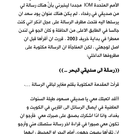
الأمم المتحدة IOM مجددا ليخبرني بأنَّ هناك رسالة لي
من صديقي في رفحاء . لم يكن هناك عنوان يود سعد ان
يرسلها اليه فتحت مظرف الرسالة على عجل اذكر اني كنت
جالسا في الطابق الاعلى من الحافلة و كان الجو في لندن
ممطرا في بداية خريف 2003 . قررت ان أقرأها قبل ان
اصل لوجهتي . لكن المفاجأة ان الرسالة مكتوبة على
مظروفها الداخلي:
((… رسالة الى صديقي البحر))
قرأتُ المقدمة المكتوبة بقلم مغاير لباقي الرسالة ….
((قد اتعبتك معي يا صديقي مسعود طيلة السنوات
الماضية في ايصال الرسائل الى اقاربي في الكويت و
بغداد. وانا اذا اشكرك بصدق على صبرك معي فأرجو ان
تكون معي صبورا في قراءة اخر رسالة ستصلك مني وأرجو
ان تقرأها بصوت جهوري أمام البحر او المحيط ، ايهما