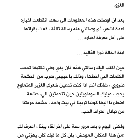
الغزو.
بعد ان اوصلت هذه المعلومات الى سعد، انقطعت اخباره
لعدة اشهر. ثم وصلتني منه رسالة ثالثة ، قمت بقراتها
على أمل معرفة اخباره …
ابنة الخالة نورا الغالية …
حين اكتب اليكِ رسالتي هذه فان يدي وهي تكتبها تحجب
الكلمات التي اخطها ، وذلك يا حبيبتي ضرب من الحشمة
ضروري ، شانك انتِ اذا كنت تدعين شعركِ الغزير المتماوج
يحجب عينيكِ السوداويتين حين تتحدثين الي. حشمة
اضطررنا اليها كوننا تربينا في بيت واحد ، حشمة حرمتنا
من تبادل اعتراف الحب.
ولكني اليوم و بعد مرور سنة على اخر لقاء بيننا ، اعترف لكِ
؛من هذا المكان الموحش؛ بان كل ما فيك كان يهزني من