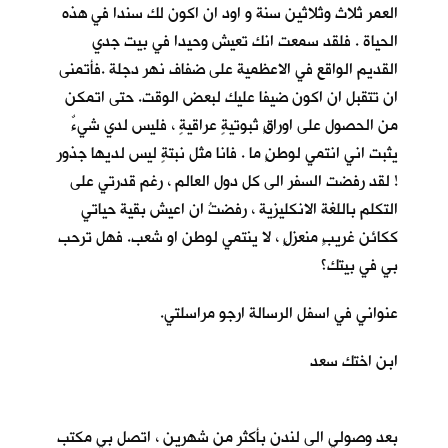
العمر ثلاث وثلاثين سنة و اود ان اكون لك سندا في هذه
الحياة . فلقد سمعت انك تعيش وحيدا في بيت جدي
القديم الواقع في الاعظمية على ضفاف نهر دجلة .فأتمنى
ان تتقبل ان اكون ضيفا عليك لبعض الوقت. حتى اتمكن
من الحصول على اوراقٍ ثبوتيةٍ عراقيةٍ ، فليس لدي شيءٌ
يثبت اني انتمي لوطنٍ ما . فانا مثل نبتةٍ ليس لديها جذور
! لقد رفضت السفر الى كل دول العالم ، رغم قدرتي على
التكلم باللغة الانكليزية ، رفضتُ ان اعيش بقية حياتي
ككائن غريبٍ منعزلٍ ، لا ينتمي لوطن او شعب. فهل ترحب
بي في بيتك؟
عنواني في اسفل الرسالة ارجو مراسلتي.
ابن اختك سعد
بعد وصولي الى لندن بأكثر من شهرين ، اتصل بي مكتب