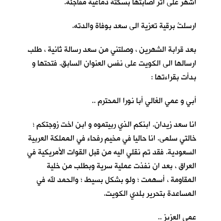
اشهر على اثر اصابتها بسكتة دماغية مفاجئة.
ارسلتُ برقية تعزية الى سعد بوفاة والدته.
بعد قرابة الشهرين ، وصلتني من سعد رسالة ثانية ، طلب
ارسالها الى الكويت على نفس العنوان السابق. فتحتها و
بدأت بقراءتها :
أبي و عمي الغالي أبا نورا المحترم ..
انا سعد زيدان. ابنكم الذي ربيتموه و ابن اخت زوجتكم ؛
خالتي سلمى. انا حاليا في مخيم رفحاء في المملكة العربية
السعودية. فقد تم نقلي اليه من قبل القوات الأمريكية في
العراق ، بعد ان نفذت عملية سرية وبطلب من خلية
المقاومة ، أسهمت ؛ ولو بشكل بسيط ؛ والحمد لله في
المساعدة بتحرير بلدي الكويت.
عمي العزيز ..