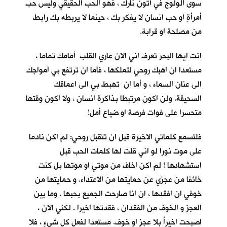
سوى الولوج في أُتون نارك ، فهو الحب الحقيقي وليس حب
أمرأةٍ او حب انسان لا يفكر بك ، حينما لا يربطه بك رابط
من مصلحة او قرابة.
انت ايها البحر تعرف اني الان عاري القلب أمامك تماما ،
مستعدا ان اهبك روحي لتملكها ، فأما ان ترتفع بي أمواجك
الى عنان السماء ، و أما ان تهبط بي الى اعماقك
السحيقة. ولن اكون مرتبطا بذاكرة انسان ، ولا اكون وقتها
متحسرا على فوات فرصة او ضياع أمل!
فلتسمع كلماتي الاخيرة قبل ان تتقبل روحي: لم اكن نادما
على موت نورا لو اني قلت لها كلمات الحب قبل
استشهادها ! لم اكن اخاف من موتي او موتها بل كنت
خائفا من عجزي عن حمايتها من الاعتداء. و حمايتها من
خوفي ان افقدها ، ان انا صارحت الجميع بحبها . وما بين
العجز و الخوف من الفقدان ، فقدتها اخيرا . لكني الان ،
اصبحت اخيراً بلا عجزٍ او خوف. مستعدا لفعل كل شيءٍ ، فلا