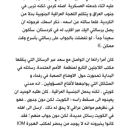
عليه اثناء خدمته العسكرية اصله كردي ،لكنه تربى في
جنوب العراق و يتكلم اللهجة العراقية الجنوبية بدلا من
الكردية. فلما سالته عن اسمه ، ذكر اسمك. فرجوته ان
يصل برسالتي اليك عبر اقارب له في كردستان. سأكون
سعيداً جداً ، لو تفضلت بالجواب على رسالتي بأسرع وقت
ممكن .))
كان أمرا رائعا ان اتواصل مع سعد عبر الرسائل التي ينقلها
مكتب اللاجئين التابع لمنظمة الأمم المتحدة. رسائله في
البداية تمحورت حول الاوضاع الصعبة في رفحاء و
المشاكل التي يواجهها لأقناع المسؤولين ، انه مدني
كويتي ، لكنه يحمل الجنسية العراقية . كان طلبه الوحيد ان
يعيدوه الى مسقط راسه ؛ الكويت. لكن دون جدوى ، فهو
في نظرهم مواطن عراقي لا يحق له ذلك . ارسل الى اهله
في الكويت رسائل عديدة، لكن دون جواب منهم ! فقد
كانوا يخبرونه انه لا يوجد من يحضر لمكتب الهجرة IOM