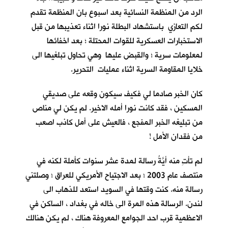
الرد من المنظمة النسائية بعد اسبوع بان المنظمة تقدم
لكم التعازي باستشهاد البطلة نورا اثناء تعذيبها من قبل
الاستخبارات العسكرية للقوات المحتلة ؛ بعد اخفائها
لمعلومات سرية ؛ والقبض عليها وهي تحاول تبلغيها الى
خلايا المقاومة السرية اثناء عمليات التحرير.
كان الخبر صادما لي فكيف سيكون وقعه على صديقي
المسكين ، فقد كانت نورا أمله الاخير. لم يكن لي مناص
من تبليغه الخبر المفجع ، فالعيش على أمل كاذب اصعب
من فقدان الأمل !
لم تأتِ منه أيَّةُ رسالة لمدة عشر سنوات كأملة لكنه في
منتصف عام 2003 ؛ بعد الاجتياح الأمريكي للعراق ؛ وصلتني
رسالة منه. كنت وقتها في السويد استعد للذهاب الى
لندن. الرسالة هذه المرة الى خاله في بغداد ، الساكن في
الاعظمية قرب احد الجوامع المعروفة هناك ، لم يكن هنالك