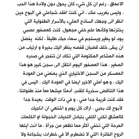
الاعماق . رغم ان كل شيء كان يحول دون ولادة هذا الحب
. وليس بغريب عنكِ ، اني كنتُ افقد شجاعتي في البوح حين
انظر الى وجهكِ الساذج المليء بالأسرار الطفولية التي
يختزنها وكأنها علم خفي مجهول. كنت كعصفور عصبي
يود لو يطير ويستجم في سماء حبكِ طليقاً ، لكنه يفضل
ان يبقى خلف قضبان قفصه ينظر اليكِ بحيرة و ارتياب من
هذه المشاعر المكتومة التي تكاد ان تنفجر في صدره
الصغير . هذا العصفور اليوم انتقل الى سجن كبير هو هذا
المعسكر من السجن الاختياري الذي يمنعني من العودة
اليكِ ، و هو أملي الاخير ايضا في العودة اليكِ . اليس في
هذا التناقض سخرية للقدر، أدمنَّا عيشها معاً منذ طفولتنا .
فقد كنتِ قريبة جدا مني ، و في ذات الوقت بعيدة جدا
لأبوح لكِ بحبي . اراكِ كل يوم و اشتهي ان اناجيك
كالعشاق لكني اكتفي بتبادل التحيات الخجولة او الكلمات
المرحة التي تخفي اكثر مما تظهر من جرأةٍ . ما انتِ ايتها
الروح الفاترة ؛التي لا تضطرم الا في خطرات؛ بشجاعة ولا