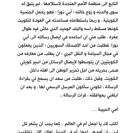
التابع الى منظمة الأمم المتحدة لاستلامها . لم يتبقَ له
سوى والدته و زوج خالته ؛ أبي نورا ؛ فهو يحمل الجنسية
الكويتية . و ربما باستطاعته مساعدته في العودة للكويت
كونها مسقط راسه والبلد الوحيد الذي عاش فيه طوال
عمره . طلب مني ان اساعده في ايصال رسالته الى أبي
نورا. فطلبت من احد الاصدقاء السوريين ؛ الذين يعملون
في مجال السياحة و النقل البري ؛ ان يطلب من معارفه من
الكويتيين ان يتوسطوا لإيصال الرسائل من اسير كويتي
ضحى بحريته من اجل تحرير الوطن الى اهله داخل
الكويت. وقبل ذلك ، طلبت من سعد ان يسمح لي بقراءة
الرسالة ، لكوني سأكون المرسل الرسمي لها . و بعد ان
ابلغني بموافقته ، قرات الرسالة ..
أمي الحبيبة …
اكتب لكِ يا اجمل أم في العالم ، كما يجب ان يشعر كل
ابنٍ ، ان أمه هي اجمل أم في الدنيا . لعلكِ الان تفتقدين