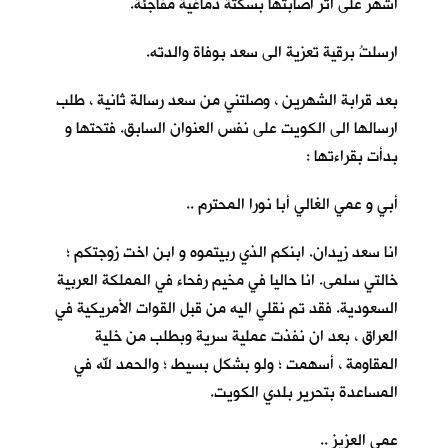
اشهر على اثر اصابتها بسكتة دماغية مفاجئة.
ارسلتُ برقية تعزية الى سعد بوفاة والدته.
بعد قرابة الشهرين ، وصلتني من سعد رسالة ثانية ، طلب
ارسالها الى الكويت على نفس العنوان السابق. فتحتها و
بدأت بقراءتها :
أبي و عمي الغالي أبا نورا المحترم ..
انا سعد زيدان. ابنكم الذي ربيتموه و ابن اخت زوجتكم ؛
خالتي سلمى. انا حاليا في مخيم رفحاء في المملكة العربية
السعودية. فقد تم نقلي اليه من قبل القوات الأمريكية في
العراق ، بعد ان نفذت عملية سرية وبطلب من خلية
المقاومة ، أسهمت ؛ ولو بشكل بسيط ؛ والحمد لله في
المساعدة بتحرير بلدي الكويت.
عمي العزيز ..