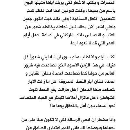
الحسرات و يكتب الاشعار لكي يريكِ اياها متجنبا البوح
باسم من يحبها ، وكنتِ تعرفين انها انتِ لكنكِ كنتِ
تتعمدين افتعال السذاجة ! وفي ذلك خبث انثوي جميل
ولعلي اشعر الان بحقد نبيل تجاهكِ يخالطه شعور من
العتب و الاحساس بانكِ شاركتني في اضاعة اجمل أيام
العمر التي قد لا تعود ابدا.
اكتب اليكِ و لا اطلب منكِ سوى ان تبادليني شعوراً قل
مثيله في هذا الزمن الاسود الذي تصاعدت فيه شرور
العالم من حولنا كما تصاعدت اعمدة دخان القنابل و
اعمدة دخان ابار النفط المحروقة. هل ما زالت الابار
يتصاعد منها الدخان ؟ هل مازالت بقع النفط تلوث
الشواطئ ؟ هل ماتزال أحلامنا تتبعثر مع الهباء المتصاعد
نحو السماء دون أمل بالتحقق يوما ما؟
وانا مضطر ان انهي الرسالة لكي لا تكون عبئا على من
يحملها ويوصلها لكِ فاني اقدم اعتذاري الصادق عن