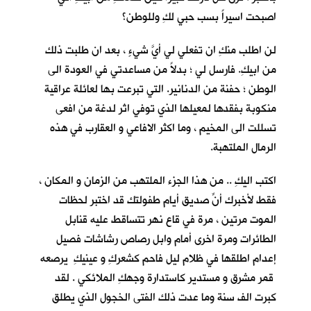
اصبحت اسيراً بسب حبي لكِ وللوطن؟
لن اطلب منكِ ان تفعلي لي أيَّ شيءٍ ، بعد ان طلبت ذلك
من ابيكِ. فارسل لي ؛ بدلاً من مساعدتي في العودة الى
الوطن ؛ حفنة من الدنانير. التي تبرعت بها لعائلة عراقية
منكوبة بفقدها لمعيلها الذي توفي اثر لدغة من افعى
تسللت الى المخيم ، وما اكثر الافاعي و العقارب في هذه
الرمال الملتهبة.
اكتب اليكِ .. من هذا الجزء الملتهب من الزمان و المكان ،
فقط لأخبرك أنّ صديق أيام طفولتكِ قد اختبر لحظات
الموت مرتين ، مرة في قاع نهر تتساقط عليه قنابل
الطائرات ومرة اخرى أمام وابل رصاص رشاشات فصيل
إعدام اطلقها في ظلام ليل فاحم كشعركِ و عينيكِ يرصعه
قمر مشرق و مستدير كاستدارة وجهكِ الملائكي . لقد
كبرت الف سنة وما عدت ذلك الفتى الخجول الذي يطلق