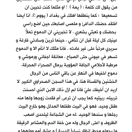
من يقول لك كلمة : ( يمة ) ! او مثلما كنتِ تحبين ان
تسمعيها ؛ كما ينطقها اهلكِ في بغداد ( يووم !). انا ايضا
افتقد حضنك الدافئ و ملمس اصابعكِ حين اضع راسي
بحضنكِ و تعبثي بشعري . لا تخبريني ان الدموع تملأُ
عينيكِ كل ليلة قبل ان تنأمي ، حينما ترينَ وسادتي فارغة و
سريري مرتباً على غير عادته . فانا مثلك لا انأم الا و الدموع
تسهر في عيوني حتى الصباح ، معانقة اجفاني ورموشي و
مرطبة لأحلامي الجافة المؤوبة برمال الصحراء المحرقة.
دموع اخفيها في النهار عن باقي الناس من الرجال
الخشنين والقساة هنا، في هذا السجن الصحراوي الكبير. لا
اريد ان اُخيفك عليّ فانا لم ازل ذلك الابن الذي احسنتِ
تربيته. ربيتيه كما يجب ان ترعى أم فقدت زوجها ولها منه
طفل وحيد. فهو في البيت طفلها المدلل وهو خارج البيت
رجلها و سندها الوحيد .له من الشجاعة ليتحدى اصعب
الظروف و اعتى الرجال وله من خفة الدم والمشاعر الرقيقة
ما يجعله محط انظار نساء( الديرة ) و عشق أمه وولهها و