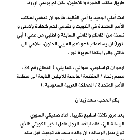
طريق مكتب الهجرة واللاجئين، لكن لم يردني اي رد.
انتِ أملي الوحيد يا أمي الغالية، فأرجو ان تذهبي لمكتب
الأمم المتحدة في الكويت و تقدمي لهم شهادة ولادتي و
نسخة من اقامتكِ واقامتي السابقة و اطلبي من عمي ( أبي
نورا) ان يساعدك ِ فهو نعم المربي الحنون. سلامي الى
خالتي والى ابنتها العزيزة نورا.
ارجو ان تراسلوني. عنواني ، كما يلي: ( القطاع رقم 34 ،
مخيم رفحاء / المنظمة العالمية للاجئين التابعة الى منظمة
الأمم المتحدة / المملكة العربية السعودية .)
– ابنكِ المحب، سعد زيدان –
بعد مرور ثلاثة اسابيع تقريبا ، اعاد صديقي السوري
الرسالة اليّ . فقد ابلغه الرجل فاعل الخير الكويتي ؛الذي
تبرع بنقل الرسالة ؛ ان والدة سعد قد توفيت قبل ستة