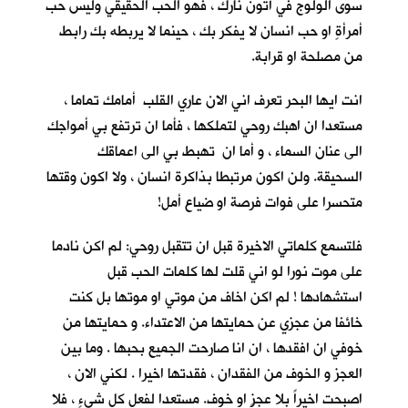
سوى الولوج في أُتون نارك ، فهو الحب الحقيقي وليس حب
أمرأةٍ او حب انسان لا يفكر بك ، حينما لا يربطه بك رابط
من مصلحة او قرابة.
انت ايها البحر تعرف اني الان عاري القلب أمامك تماما ،
مستعدا ان اهبك روحي لتملكها ، فأما ان ترتفع بي أمواجك
الى عنان السماء ، و أما ان تهبط بي الى اعماقك
السحيقة. ولن اكون مرتبطا بذاكرة انسان ، ولا اكون وقتها
متحسرا على فوات فرصة او ضياع أمل!
فلتسمع كلماتي الاخيرة قبل ان تتقبل روحي: لم اكن نادما
على موت نورا لو اني قلت لها كلمات الحب قبل
استشهادها ! لم اكن اخاف من موتي او موتها بل كنت
خائفا من عجزي عن حمايتها من الاعتداء. و حمايتها من
خوفي ان افقدها ، ان انا صارحت الجميع بحبها . وما بين
العجز و الخوف من الفقدان ، فقدتها اخيرا . لكني الان ،
اصبحت اخيراً بلا عجزٍ او خوف. مستعدا لفعل كل شيءٍ ، فلا