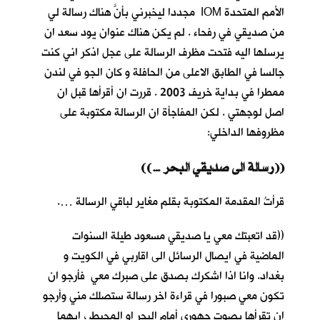
الأمم المتحدة IOM مجددا ليخبرني بأنَّ هناك رسالة لي
من صديقي في رفحاء . لم يكن هناك عنوان يود سعد ان
يرسلها اليه فتحت مظرف الرسالة على عجل اذكر اني كنت
جالسا في الطابق الاعلى من الحافلة و كان الجو في لندن
ممطرا في بداية خريف 2003 . قررت ان أقرأها قبل ان
اصل لوجهتي . لكن المفاجأة ان الرسالة مكتوبة على
مظروفها الداخلي:
((… رسالة الى صديقي البحر))
قرأتُ المقدمة المكتوبة بقلم مغاير لباقي الرسالة ….
((قد اتعبتك معي يا صديقي مسعود طيلة السنوات
الماضية في ايصال الرسائل الى اقاربي في الكويت و
بغداد. وانا اذا اشكرك بصدق على صبرك معي فأرجو ان
تكون معي صبورا في قراءة اخر رسالة ستصلك مني وأرجو
ان تقرأها بصوت جهوري أمام البحر او المحيط ، ايهما