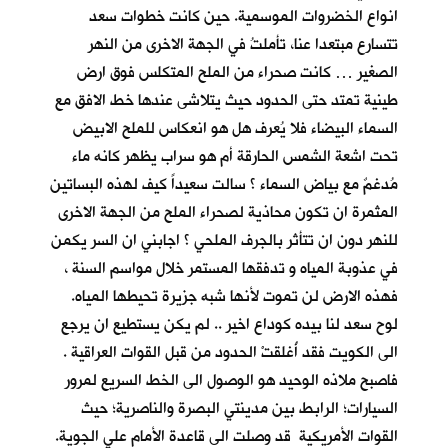
انواع الخضروات الموسمية. حين كانت خطوات سعد
تتسارع مبتعدا عنا، تأملتُ في الجهة الاخرى من النهر
الصغير … كانت صحراء من الملح المتكلس فوق ارض
طينية تمتد حتى الحدود حيث يتلاشى عندها خط الافق مع
السماء البيضاء فلا يُعرف هل هو انعكاس للملح الابيض
تحت اشعة الشمس الحارقة أم هو سراب يظهر كانه ماء
مُدغمٌ مع بياض السماء ؟ سالت سعيداً كيف لهذه البساتين
المثمرة ان تكون محاذية لصحراء الملح من الجهة الاخرى
للنهر دون ان تتأثر بالجرف الملحي ؟ اجابني ان السر يكمن
في عذوبة المياه و تدفقها المستمر خلال مواسم السنة ،
فهذه الارض لن تموت لأنها شبه جزيرة تحيطها المياه.
لوح سعد لنا بيده كوداع اخير .. لم يكن يستطيع ان يرجع
الى الكويت فقد أُغلقتْ الحدود من قبل القوات العراقية .
فاصبح ملاذه الوحيد هو الوصول الى الخط السريع لمرور
السيارات؛ الرابط بين مدينتي البصرة والناصرية؛ حيث
القوات الأمريكية قد وصلت الى قاعدة الأمام علي الجوية.