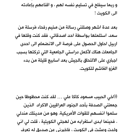
و ربما سيفلح في تسليم نفسه لهم ، و اقناعهم بإعادته
الى الكويت !
بعد عدة اشهر وصلتني رسالة من مخيم رفحاء مُرسلة من
سعد. استلمتها بواسطة احد اصدقائي. فقد كنت وقتها في
اربيل احاول الحصول على فرصة الى الانضمام الى احدى
الجامعات هناك لأكمل دراستي الجامعية التي تركتها بسبب
اجباري على الالتحاق بالجيش بعد اسابيع قليلة من بدء
الغزو الغاشم للكويت.
((اخي الحبيب مسعود كاكا علي … لقد كنت محظوظا حين
جمعتني الصدفة بأحد الجنود العراقيين الاكراد الذين
سلموا انفسهم للقوات الأمريكية. وهو من مدينتك مندلي
. فحينما ابدى استغرابه من لهجتي الكويتية ، قلت لي اني
ولدت وعشت في الكويت ، فاخبرني عن صديق له تعرف