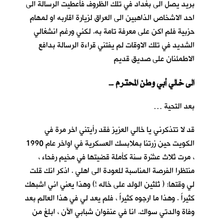
بريد يصل الى بغداد في تلك الظروف فأعطيت الرسالة الى
احد الاشخاص الذاهبين الى العراق لزيارة اقاربه او لمهام
حزبية فلم اكن على معرفة تامة به. لكني ورغم انشغالي
الشديد في تلك الاوقات لم يفتني قراءة الرسالة بدافع
الاطمئنان على صديق قديم
… الى خالي أبي وطن المحترم
بعد التحية …
قد لا تتذكرني يا خالي العزيز فقد رأيتني اخر مرة في
الكويت حين زرتنا بملابسك العسكرية في اواخر عام 1990
، مرت ثلاث عشْرة سنة كأملة قضيتها في مخيم رفحاء ،
منتظرا الفرصة المناسبة للعودة الى اهلي . اذكر انك قلت
لي وقتها: ( ثلثين الولد على خاله !) وهذا يعني اني اشبهك
كثيراً . وهذا ما ارجوه كثيراً ، فلم يعد لي في هذا العالم بعد
وفاة والدتي سواك. انا في عنفوان شبابي الآن ، ابلغ من