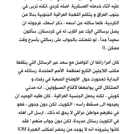
عليه اثناء خدمته العسكرية اصله كردي ،لكنه تربى في
جنوب العراق و يتكلم اللهجة العراقية الجنوبية بدلا من
الكردية. فلما سالته عن اسمه ، ذكر اسمك. فرجوته ان
يصل برسالتي اليك عبر اقارب له في كردستان. سأكون
سعيداً جداً ، لو تفضلت بالجواب على رسالتي بأسرع وقت
ممكن .))
كان أمرا رائعا ان اتواصل مع سعد عبر الرسائل التي ينقلها
مكتب اللاجئين التابع لمنظمة الأمم المتحدة. رسائله في
البداية تمحورت حول الاوضاع الصعبة في رفحاء و
المشاكل التي يواجهها لأقناع المسؤولين ، انه مدني
كويتي ، لكنه يحمل الجنسية العراقية . كان طلبه الوحيد ان
يعيدوه الى مسقط راسه ؛ الكويت. لكن دون جدوى ، فهو
في نظرهم مواطن عراقي لا يحق له ذلك . ارسل الى اهله
في الكويت رسائل عديدة، لكن دون جواب منهم ! فقد
كانوا يخبرونه انه لا يوجد من يحضر لمكتب الهجرة IOM