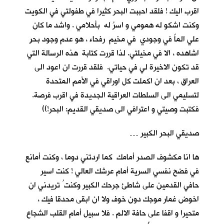
اقرب اليك ! فلقد احببت البحر كثيرا في طفولتي في الكويت
وكنت اشكو له همومي و اسرُ له بأحلامي . واشد ما كان
علي الماً في وجودي في مخيم رفحاء ، هو عدم وجود بحرٍ
اشاهده ، الا في مخيلتي. لذا قررت كتابة هذه الرسالة التي
قد تكون الاخيرة لي في حياتي. فلقد قررت ان اعود الى
العراق ، بعد ان اكملت كل اوراقي في الأمم المتحدة
لتسليمي الى السلطات العراقية الجديدة في اقرب فرصة.
فكتبت وصيتي و اعترافي الى صديقي القديم: البحر!))
صديقي البحر الكبير …
ها انا مكشوف الصدر أمامك كما اردتني دوما ، وكنت أمانع
في فضح نفسي السرية أمام عرشك العالي ! كنت اسير
حافي القدمين على شاطئ جرحك الكبير وكنت ُ تريدني ان
اخوض غمار موجك دون خوف ولا ان ابقى محدقا فيك ،
متحيرا و اقفا على حافة الالم . فلا سبيل أمام القلب الشجاع