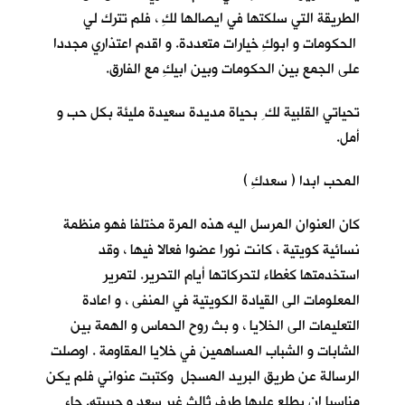
الطريقة التي سلكتها في ايصالها لكِ ، فلم تترك لي
الحكومات و ابوكِ خيارات متعددة. و اقدم اعتذاري مجددا
على الجمع بين الحكومات وبين ابيكِ مع الفارق.
تحياتي القلبية لك ِ بحياة مديدة سعيدة مليئة بكل حب و
أمل.
المحب ابدا ( سعدكِ )
كان العنوان المرسل اليه هذه المرة مختلفا فهو منظمة
نسائية كويتية ، كانت نورا عضوا فعالا فيها ، وقد
استخدمتها كغطاء لتحركاتها أيام التحرير. لتمرير
المعلومات الى القيادة الكويتية في المنفى ، و اعادة
التعليمات الى الخلايا ، و بث روح الحماس و الهمة بين
الشابات و الشباب المساهمين في خلايا المقاومة . اوصلت
الرسالة عن طريق البريد المسجل وكتبت عنواني فلم يكن
مناسبا ان يطلع عليها طرف ثالث غير سعد و حبيبته. جاء