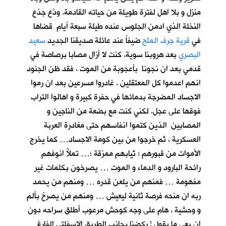
منزل و بلا اهل لفترة طويلة من حياته القادمة. ودَّع جذع
النخلة الذي ادمن الجلوس عنده طيلة سبعة أيام قضاها
في
قرية جرف الملح
ضيفاً عند عائلة صديقنا الجديد
سعيد
البصري
بعد هروبنا سوية. كنت لا أزال مصابا برصاصة في
قدمي بعد ان نجونا بأعجوبة من الموت ، فقد ظن الجنود
انهم اعدموا كل المعتقلين . غادروا مسرعين بعد ان رموا
الاجساد المضرجة بدمائها في حفرة كبيرة و اهالوا التراب
فوقها على عجل. لكني كنت مع بضعة من الناجين و
المصابين الذين كتموا انفاسهم حتى مغادرة العربة
العسكرية ، ثم خرجوا من بين كومة الاجساد… كما يخرج
الأموات من قبورهم ؛ ثيابهم ممزقة ؛… تملأُ انوفهم
رائحة البارود و الدماء و الموت … يصرخون بكلمات غير
مفهومة … فمنهم من يلعن قدره … ومنهم من يحمد
ربه ان منحه فرصة ثانية ليعيش … ومنهم من يصرخ بألم
و وحشية ، هام على وجه كوحش مرعوب أَطلق سراحه دون
ان يعي ما يقول ! ركضنا بجانب الطريق الاسفلتي الفارغ