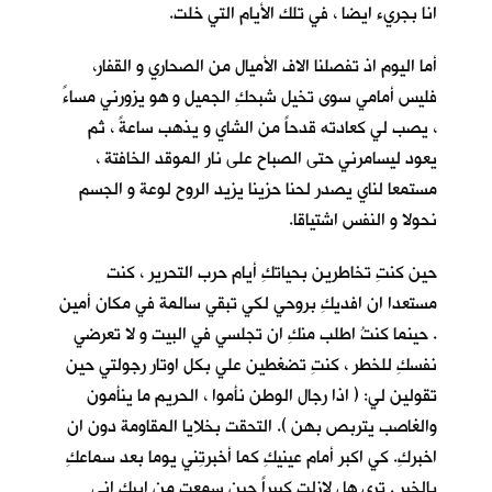
انا بجريء ايضا ، في تلك الأيام التي خلت.
أما اليوم اذ تفصلنا الاف الأميال من الصحاري و القفار،
فليس أمامي سوى تخيل شبحكِ الجميل و هو يزورني مساءً
، يصب لي كعادته قدحاً من الشاي و يذهب ساعةً ، ثم
يعود ليسامرني حتى الصباح على نار الموقد الخافتة ،
مستمعا لناي يصدر لحنا حزينا يزيد الروح لوعة و الجسم
نحولا و النفس اشتياقا.
حين كنتِ تخاطرين بحياتكِ أيام حرب التحرير ، كنت
مستعدا ان افديكِ بروحي لكي تبقي سالمة في مكان أمين
. حينما كنتُ اطلب منكِ ان تجلسي في البيت و لا تعرضي
نفسكِ للخطر ، كنتِ تضغطين علي بكل اوتار رجولتي حين
تقولين لي: ( اذا رجال الوطن نأموا ، الحريم ما ينأمون
والغاصب يتربص بهن ). التحقت بخلايا المقاومة دون ان
اخبركِ. كي اكبر أمام عينيكِ كما أخبرتِني يوما بعد سماعكِ
بالخبر . ترى هل لازلت كبيراً حين سمعتِ من ابيكِ اني