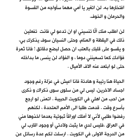
افتخارها به. لن اتغير يا أمي مهما سأواجه من القسوة
والحرمان و الخوف.
لن اطلب منكِ ألّا تنسيني او ان تدعو لي فانتِ تفعلين
ذلك في اليقظة و المنام. وحتى النسيان سوف يذكركِ بي،
و يقسو على قلبكِ بالعتب ان حصل لبضع دقائق ! فانا ثمرة
فؤادكِ كما تسمينني دوما ، و الفؤاد لن ينسى ما بداخله
حتى لو ابتعد عنه الاف الأميال .
الحياة هنا رتيبة و هادئة فانا اعيش في عزلة رغم وجود
اجساد الاخرين. ليس لي من سلوى سوى ذكراكِ و ذكرى
من احب من اهلي في الكويت الحبيبة . اتمنى لو ارجع
بأسرع وقت . قدمت طلبا الى الأمم المتحدة ، لكنهم
رفضوا طلبي لأني لا أملك اوراقاً ثبوتية بعدما اخذوها مني
في العراق .فليس لدي ما يثبت ولادتي أو وجود اقارب لي
من الدرجة الاولى في الكويت . ارسلت لكم عدة رسائل عن