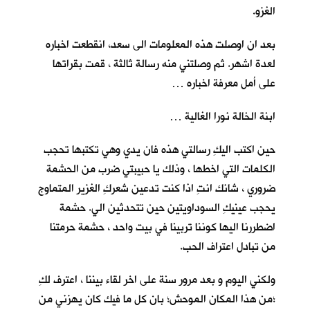
الغزو.
بعد ان اوصلت هذه المعلومات الى سعد، انقطعت اخباره
لعدة اشهر. ثم وصلتني منه رسالة ثالثة ، قمت بقراتها
على أمل معرفة اخباره …
ابنة الخالة نورا الغالية …
حين اكتب اليكِ رسالتي هذه فان يدي وهي تكتبها تحجب
الكلمات التي اخطها ، وذلك يا حبيبتي ضرب من الحشمة
ضروري ، شانك انتِ اذا كنت تدعين شعركِ الغزير المتماوج
يحجب عينيكِ السوداويتين حين تتحدثين الي. حشمة
اضطررنا اليها كوننا تربينا في بيت واحد ، حشمة حرمتنا
من تبادل اعتراف الحب.
ولكني اليوم و بعد مرور سنة على اخر لقاء بيننا ، اعترف لكِ
؛من هذا المكان الموحش؛ بان كل ما فيك كان يهزني من