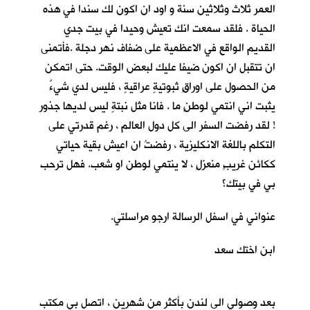
العمر ثلاث وثلاثين سنة و اود ان اكون لك سندا في هذه
الحياة . فلقد سمعت انك تعيش وحيدا في بيت جدي
القديم الواقع في الاعظمية على ضفاف نهر دجلة .فأتمنى
ان تتقبل ان اكون ضيفا عليك لبعض الوقت. حتى اتمكن
من الحصول على اوراقٍ ثبوتيةٍ عراقيةٍ ، فليس لدي شيءٌ
يثبت اني انتمي لوطنٍ ما . فانا مثل نبتةٍ ليس لديها جذور
! لقد رفضت السفر الى كل دول العالم ، رغم قدرتي على
التكلم باللغة الانكليزية ، رفضتُ ان اعيش بقية حياتي
ككائن غريبٍ منعزلٍ ، لا ينتمي لوطن او شعب. فهل ترحب
بي في بيتك؟
عنواني في اسفل الرسالة ارجو مراسلتي.
ابن اختك سعد
بعد وصولي الى لندن بأكثر من شهرين ، اتصل بي مكتب