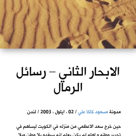
الابحار الثاني – رسائل
الرمال
مدونة
مسعود كاكا علي
/ 02 ، ايلول ، 2003 / لندن
حين خرج سعد الاعظمي من منزله في الكويت ليساهم في
تحرير وطنه و اهله لم يكن يعلم انه سيغدو بلا وطن وبلا