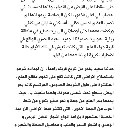
حتى سقطنا على الارض من الاعياء . وقتها احسستُ اني
مصاب في اعلى فخذي ، لكن الرصاصة يبدو انها لم
تصب العظم لحسن حظي . أمسكني شابان من كتفي
وركضت معهما حتى أوصلاني الى بيت صغير في منطقة
ريفية ، هو بيت صديقنا الجديد سعيد البصري
الواقع في
قرية جرف الملح
، التي كانت تعيش في تلك الأيام حالة
اضطراب كبيرة لم تشهدها من قبل.
حدثنا سعيد بفخر عن تاريخ قريته زاعماً ، ان اجداده شرعوا
باستصلاح الاراضي التي كانت تقع على تخوم مقالع الملح ،
المنتشرة على طول الشريط الحدودي، المرتسم كانه بحر
ابيض يسطع تحت شمس محرقة. ولهذا سُميت بـ
. حيث
يحدها بحر الملح من جهة و نهر صغير يتفرع من شط
العرب من الجهة الاخرى ، التي تنتشر فيها الاراضي الزراعية
الخصبة المشهورة بزراعة انواع اشجار النخيل البرحي و
الزهدي و اشجار السدر والعنب و محاصيل الحنطة والشعير و