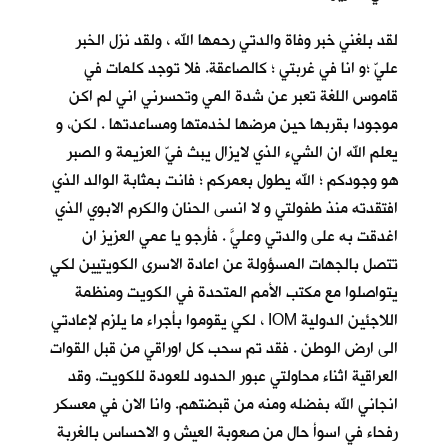
لقد بلغني خبر وفاة والدتي رحمها الله ، ولقد نزل الخبر
عليّ ؛و انا في غربتي ؛ كالصاعقة. فلا توجد كلمات في
قاموس اللغة تعبر عن شدة المي وتحسرني اني لم اكن
موجودا بقربها حين مرضها لخدمتها ومساعدتها . لكن، و
يعلم الله ان الشيء الذي لايزال يبث فيّ العزيمة و الصبر
هو وجودكم ؛ الله يطول بعمركم ؛ فانت بمثابة الوالد الذي
افتقدته منذ طفولتي و لا انسى الحنان والكرم الابوي الذي
اغدقت به على والدتي وعليَّ . فأرجو يا عمي العزيز ان
تتصل بالجهات المسؤولة عن اعادة الاسرى الكويتيين لكي
يتواصلوا مع مكتب الأمم المتحدة في الكويت ومنظمة
اللاجئين الدولية IOM ، لكي يقوموا بأجراء ما يلزم لإعادتي
الى ارض الوطن . فقد تم سحب كل اوراقي من قبل القوات
العراقية اثناء محاولتي عبور الحدود للعودة للكويت. وقد
انجاني الله بفضله ومنه من قبضتهم. وانا الان في معسكر
رفحاء في اسوأ حال من صعوبة العيش و الاحساس بالغربة