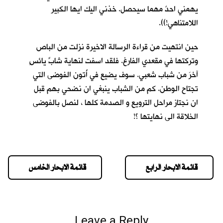
يهمني احدٌ مهما سيحصل. خذني اليك ايها الكبير
اللامتناهي!)).
حين انتهيت من قراءة الرسالة الاخيرة نزلت من الباص
وتركتها في مقعدي الفارغ. فلقد اسفت لنهاية شابٍّ يائسٍ
آخرَ من شباب شعبي. سوف يضيع في أُتون الفوضى التي
تجتاح الوطن. كم من الشباب ينبغي ان نضحي بهم قبل
ان نجتاز مراحل الترويع و الصدمة كلها ، لنصل بالفوضى
الخلاقة الى نهايتها ؟!
قائمة الابحار الرابع
قائمة الابحار الخامس
Leave a Reply