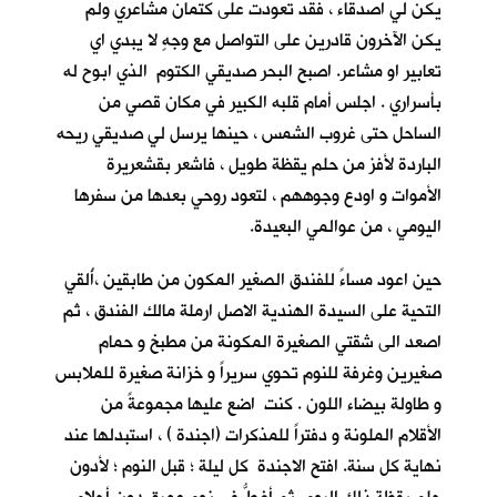
يكن لي اصدقاء ، فقد تعودت على كتمان مشاعري ولم
يكن الآخرون قادرين على التواصل مع وجهٍ لا يبدي اي
تعابير او مشاعر. اصبح البحر صديقي الكتوم الذي ابوح له
بأسراري . اجلس أمام قلبه الكبير في مكان قصي من
الساحل حتى غروب الشمس ، حينها يرسل لي صديقي ريحه
الباردة لأفز من حلم يقظة طويل ، فاشعر بقشعريرة
الأموات و اودع وجوههم ، لتعود روحي بعدها من سفرها
اليومي ، من عوالمي البعيدة.
حين اعود مساءً للفندق الصغير المكون من طابقين ،أُلقي
التحية على السيدة الهندية الاصل ارملة مالك الفندق ، ثم
اصعد الى شقتي الصغيرة المكونة من مطبخ و حمام
صغيرين وغرفة للنوم تحوي سريراً و خزانة صغيرة للملابس
و طاولة بيضاء اللون . كنت اضع عليها مجموعةً من
الأقلام الملونة و دفتراً للمذكرات (اجندة ) ، استبدلها عند
نهاية كل سنة. افتح الاجندة كل ليلة ؛ قبل النوم ؛ لأدون