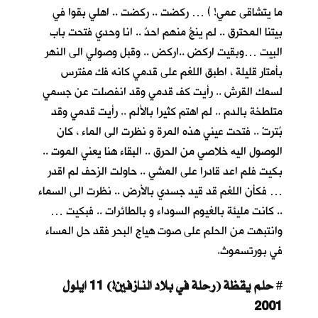
ما يتشاقى عمي! ) … ركضت .. ركضت .. اهلي بقوا في
بيتنا المحترق .. لم ينجُ منهم احدٌ .. انا وحدي فتحت باب
البيت …وبقيت اركض ..اركض .. وقبل وصولي الى النهر
بأمتار قليلة ، اطبق اللغم على قدمي كانه فك مفترس
لسمك القرش .. رأيت كف قدمي وقد انفصلت عن جسمي
متلطخة بالدم .. لم اهتم كثيرا بالألم .. رأيت قدمي وقد
بُترتْ .. فتحت عيني هذه المرة و نظرت الى الماء ، كان
الوصول اليه خلاصي من الحرق .. البقاء هنا يعني الموت ..
بكيت فلم اعد قادرا على المشي .. حاولت الزحف لم اقدر
… فكأن اللغم قد قيد جسدي بالأرض .. نظرت الى السماء
.. كانت مليئة بالغيوم السوداء و بالطائرات .. فبكيت …
وانتبهت من الحلم على صوت هياج البحر فقد حل المساء
في بورتسموث.
حلم يقظة (رحلة في بلاد النازفين!) 11 ايلول
#
2001