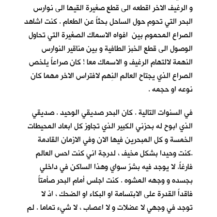
و الرغيف الاخر اقطعه الى قطع صغيرة القيها الى نوارس
البحر التي تحوم حول الساحل بحثاً عن الطعام . كنت اشاهد
الصراع المحموم بين افواه الاسماك الصغيرة التي تحاول
الوصول الى قطع الخبز الطافية و بين مناقير النوارس
النهمة لالتهام الرغيف و الاسماك معا ! كان صراعاً يلخص
الصراع الذي يجتاح العالم النِهم لافتراس الاخر مهما كان
نوعه او حجمه .
في السنوات التالية . كان البحر صديقي الوحيد . صديقي
الذي ابوح له بحزني الكبير الذي تجاوز كل ابعاد المحيطات
الخمسة و كل المبحرين فيها الان وفي الازمان القادمة
.كنت وحيدا بشكل مخيف ، لدرجة اني كنت احس العالم
فارغاً. لا يوجد فيه بشرٌ سواي وهذا الساكن في داخلي
بجسده و وجهه المشوه . كنت اجلس أمام البحر صأمتاً
فاقداً القدرة على الابتسامة او البكاء او الضحك ، اذ لا
توجد في وجهي لا عضلات و لا اعصاب ، لا شيء تماما . لم