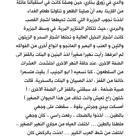
والدي في زورق بخاري. حين وصلنا كانت في استقبالنا عائلة
من اقاربنا. بعد أنْ
صلينا الظهر و تناولنا طعام الغداء.
اخذنا نجوب الجزيرة التي كانت تحيطها اشجار القصب
والبردي ، حيث تتكاثر الخنازير البرية. في وسط الجزيرة
كانت اشجار النخيل العالية و تحتها اشجار السدر و الزيتون
والتين و العنب و البمبر و المانجو و انواع أُخرى من الفواكه
لم اعرفها. رأيت نهيرا صغيراً اخذ البنين و البنات بالقفز الى
الضفة الاخرى .عند حافة النهر الاخرى احتشدت العشرات
من السلطعون ، كنا نسميه ( ابو الجنيب ), بقيت متسمرا
خائفا من القفز ، اخذ الصبيان و البنات بالسخرية. قالت
صبية ضخمة ، قد سبقتني بالقفز الى الضفة الاخرى : (
شلون راح تعيش وانت تخاف من هذا الحيوان الصغير )
أمسكت بيدي وجرتني بقوة .. سقطت على وجهي
بالطين… اخذوا بالضحك .. رفعت راسي .. كان وجهي
ملطخا بالطين … اختفت المياه من مجاري النهير الصغير ..
اختفت من شط العرب الكبير … اخذت بالركض كان