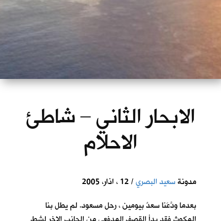
الابحار الثاني – شاطئ
الاحلام
مدونة
سعيد البصري
/ 12 ، اذار، 2005
بعدما ودَّعَنا سعدٌ بيومين ، رحل مسعود. لم يطل بنا
المكوث فقد بدأ القصف المدفعي من الجانب الاخر لشط