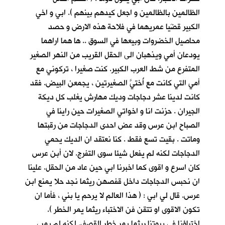
الظالمين بالظالمين و اجعل كيدهم بينهم ). ابي و اخي
الكبير قضَيا عمريهما في فلاحة هذه الارض و حصد
محاصيل الخضروات وبيعها في السوق .. ها هما اراهما
يودعان أمي ويذهبان الى الحقل القريب من النهر الصغير
المتفرع من شط العرب الكبير. كنت صغيرا ، تركوني مع
أمي التي كانت مع أُختيَّ الصغيرتين ، يجمعن البيض. فقد
كانت لدينا عشر دجاجات وديك مهارش يغلب كل ديكة
الجيران . حزنت انا و اخواتي الصغيرات حين راينا في
الصباح ابن عرس وقد عض احدى الدجاجات من رقبتها
وماتت . بقيت تسع فقط . كنا نعتقد ان الديك يحمي
الدجاجات لكنه لم يفعل شيئا سوى التفرج. لان أبن عرس
كان اسرع و اقوى كما اخبرنا ابي حين عاد من الحقل. علينا
ان نحبس الدجاجات داخل قفصهن ريثما نجد حلا يمنع ابن
عرس. قال لي ابي : ( هذا العالم لا يرحم يا بني ، فأما ان
تكون الاقوى او تتقن فن الاختباء ريثما يمر الخطر ).
اختباؤنا في بيوتنا ريثما يمر خطر القصف. لكنه لم يمر ،