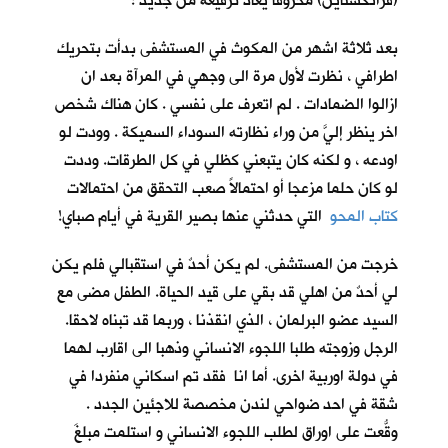
(فرانكشتاين) محروقاً يعاد ترقيعه من جديد !
بعد ثلاثة اشهر من المكوث في المستشفى بدأت بتحريك
اطرافي ، نظرت لأول مرة الى وجهي في المرآة بعد ان
ازالوا الضمادات . لم اتعرف على نفسي . كان هناك شخص
اخر ينظر إليَّ من وراء نظارته السوداء السميكة . وودت لو
اودعه ، و لكنه كان يتبعني كظلي في كل الطرقات. وددت
لو كان حلما مزعجا أو احتمالاً صعب التحقق من احتمالات
كتاب المحو
التي حدثني عنها بصير القرية في أيام صباي!
خرجت من المستشفى. لم يكن أحدٌ في استقبالي فلم يكن
لي أحدٌ من اهلي قد بقي على قيد الحياة. الطفل مضى مع
السيد عضو البرلمان ، الذي انقذنا ، وربما قد تبناه لاحقا.
الرجل وزوجته طلبا اللجوء الانساني وذهبا الى اقارب لهما
في دولة اوربية اخرى. أما انا فقد تم اسكاني منفردا في
شقة في احد ضواحي لندن مخصصة للاجئين الجدد .
وقّعتُ على اوراق لطلب اللجوء الانساني و استلمت مبلغَ