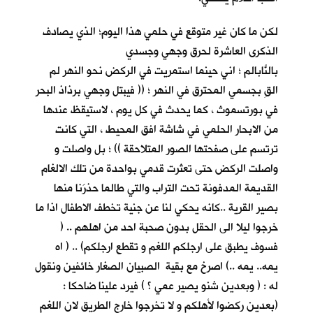
لكن ما كان غير متوقعٍ في حلمي هذا اليوم؛ الذي يصادف
الذكرى العاشرة لحرق وجهي وجسدي
بالنّابالم ؛ اني حينما استمريتُ في الركض نحو النهر لم
القِ بجسمي المحترق في النهر ؛ (( فيبتل وجهي برذاذ البحر
في بورتسموث ، كما يحدث في كل يوم ، لاستيقظ عندها
من الابحار الحلمي في شاشة افق المحيط ، التي كانت
ترتسم على صفحتها الصور المتلاحقة )) ؛ بل واصلت و
واصلت الركض حتى تعثرت قدمي بواحدة من تلك الالغام
القديمة المدفونة تحت التراب والتي طالما حذرَنا منها
بصير القرية ..كانه يحكي لنا عن جنية تخطف الاطفال اذا ما
خرجوا ليلا الى الحقل بدون صحبة احد من اهلهم .. (
فسوف يطبق على ارجلكم اللغم و تقطع ارجلكم) .. ( اه
يمه.. يمه ..) اصرخ مع بقية الصبيان الصغار خائفين ونقول
له : ( وبعدين شنو يصير عمي ؟ ) فيرد علينا ضاحكا :
(بعدين ركضوا لأهلكم و لا تخرجوا خارج الطريق لان اللغم