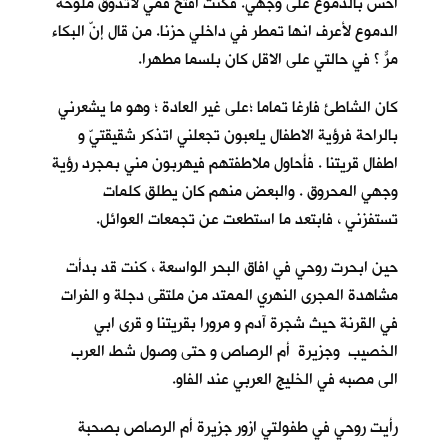
احس بالدموع على وجهي. فكنت افتح فمي لأتذوق ملوحة
الدموع لأعرف انها تمطر في داخلي حزنا. من قال إنّ البكاء
مرٌّ ؟ في حالتي على الاقل كان بلسما مطهرا.
كان الشاطئ فارغا تماما ؛على غير العادة ؛ وهو ما يشعرني
بالراحة فرؤية الاطفال يلعبون تجعلني اتذكر شقيقتيّ و
اطفال قريتنا . فأحاول ملاطفتهم فيهربون مني بمجرد رؤية
وجهي المحروق . والبعض منهم كان يطلق كلمات
تستفزني ، فابتعد ما استطعت عن تجمعات العوائل.
حين ابحرت روحي في افاق البحر الواسعة ، كنت قد بدأت
مشاهدة المجرى النهري الممتد من ملتقى دجلة و الفرات
في القرنة حيث شجرة آدم و مرورا بقريتنا و قرى ابي
الخصيب وجزيرة أم الرصاص و حتى وصول شط العرب
الى مصبه في الخليج العربي عند الفاو.
رأيت روحي في طفولتي ازور جزيرة أم الرصاص بصحبة