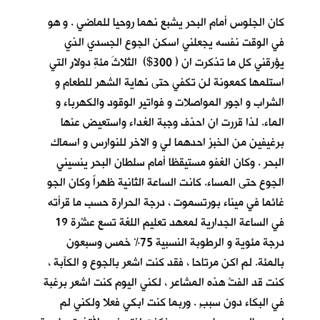
كان الجلوس أمام البحر يشبع نهما روحيا للماضي . و هو
في الوقت نفسه يجعلني اسكن الجوع الجسدي الذي
يؤرقني كل ما تذكرت ان ( 300$) الثلاثَ مئةِ دولارٍ التي
استلمها كمعونة لن تكفي حتى نهاية الشهر للطعام و
الشراب و اجور المواصلات و فواتير الوقود والكهرباء و
الماء. لذا قررت ان احذف وجبة الغداء واستعيض عنها
برغيفين من الخبز احدهما لي و الاخر للنوارس و اسماك
البحر . وكان الغفو مستيقظا أمام سلطان البحر ينسيني
الجوع حتى المساء. كانت الساعة الثانية ظهراً وكان الجو
غائما في ميناء بورتسموت ، درجة الحرارة حسب ما قرأته
في الساعة الجدارية لمعهد تعليم اللغة تسع عشْرة 19
درجة مئوية و الرطوبة النسبية 75% خمس وسبعون
بالمئة. لم اكن مرتاحا ، فقد كنت اشعر بالجوع و الكآبة ،
كنت قد الفتُ هذه المشاعر ، لكني اليوم كنت اشعر برغبة
في البكاء دون سببٍ . وربما كنت ابكي فعلا ولكني لم