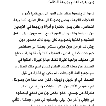
ولن يعرف العالم بجريمة النظام) .
قرروا ان يقوموا بنقلنا على الفور الى بريطانيا لأجراء
العلاجات اللازمة . وحين وصولنا الى مطار هيثرو ، كنا اربعة
اشخاص ، طفل يبلغ العاشرة و أمرأة و زوجها في الاربعين
من عمرهما وانا . وعلى الفور تجمع الصحفيون حول الطفل
المشوه و اخذوا بتصويره. كان يبدو كأنه عصفور دون
ريش قد فر من فرن حراري مستعر. وصلنا الى مستشفى
كبير وحديث في لندن . اهتموا بنا كثيراً . قالوا بانا نحتاج
الى عمليات جراحية كثيرة تكلف مبالغ كبيرة . اعلنوا في
الصحف عن حملة لانقاد الطفل تحمل اسم ذلك الطفل. و
تم تجميع الاف الجنيهات . لم يكن اي اشارة من قبل
الصحف لي او للرجل و زوجته . لكن بعد سنة من وصولنا ،
تم خضوعي لأكثر من عشر عمليات جراحية في انحاء
متفرقة من جسدي. اخذوا بقص جزءٍ من فخذي ليلصقوه
في رقبتي و آخر من اليتي ليلصقوه في خدي ، وهكذا . كأني