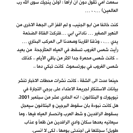
سمعت أمي تقول دون أنْ اراها : (ولن ينجيك سوى الله رب
العالمين) …. ، …
كنت خائفا من ابو الجنيب، و لم اقفز الى الجهة الاخرى من
النهير الصغير … ناداني ابي …فتركتْ الفتاة الضخمة
يدي …. ، ودَّعْنا اقاربنا وصعدنا الى المركب البخاري …
رأيت شمس الغروب تسقط في المياه المتأرجحة من بعيد
.. كانت شمس محمرة جدا اكثر من باقي الأيام .. كذلك
شمس الغروب في بورتسموث كانت تبكي دما ..
حينما عدتَ الى الشقة ، كانت نشرات محطات الاخبار تنشر
بيانات الاستنكار لجريمة الاعتداء على برجي التجارة في
نيويورك و البنتاغون ؛ انه الحادي عشر من سبتمبر 2001.
هل كانت نبوءة بان سقوط البرجين و البنتاغون سيعجل
بسقوط الرافدين و شط العرب وانحسار المياه فيها ، وما
سيعانيه بعدها سكان وادي الرافدين من ظمأ و عذاب
طويل؟ سجلتها في اجندتي يومها ، لكي لا انسى.