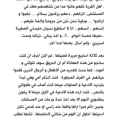
. اهل القرية كلهم ماتوا عدا من تشاهدهم معك في
المستشفى. اتركهم ، دعهم يرقدون بسلام … ذهبوا و
ارتاحوا … وبقينا نحن نئن من جروحنا والمنا عليهم ..
إنسَهم .. إنسَهم .. انا لا استطيع نسيان حفيدتي الصغيرة
..عمرها خمسة أعوام…!).. و اخذ يبكي ..تركته وعدت
لسريري . ولم اسال بعدها احدا اخر .
بعد ثلاثة اسابيع مريرة قضيتها ، لم اكن اعرف ان كنت
سانجو من هذه المعاناة أم ان الحروق سوف تلوّثني و
أموت ، كما حدث للعديد من الاطفال و الرجال الذين فقدوا
حياتهم في الغرف المجاورة . كنت اتذكر أمي وهي تبدأ
بترديد الادعية و الصلوات حينما كنت اُصاب في طفولتي
بالحمى . كنت اردد هذه الادعية في الليل حينما لا يكون
بمقدوري النوم الا بعد اخذ عدة جرعات من المسكنات
.وحين انأم فجرا اراها واقفة عند راسي او عند قدميَّ تكرر
ادعيتها. احاول ان اقوم من مكاني لاحتضنها . لكنها تطلب