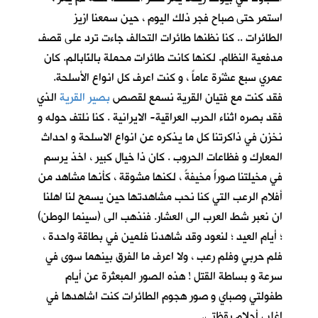
استمر حتى صباح فجر ذلك اليوم ، حين سمعنا ازيز
الطائرات .. كنا نظنها طائرات التحالف جاءت ترد على قصف
مدفعية النظام. لكنها كانت طائرات محملة بالنّابالم. كان
عمري سبع عشْرة عاماً ، و كنت اعرف كل انواع الأسلحة.
فقد كنت مع فتيان القرية نسمع لقصص
بصير القرية
الذي
فقد بصره اثناء الحرب العراقية- الايرانية . كنا نلتف حوله و
نخزن في ذاكرتنا كل ما يذكره عن انواع الاسلحة و احداث
المعارك و فظاعات الحروب . كان ذا خيال كبير ، اخذ يرسم
في مخيلتنا صوراً مخيفةً ، لكنها مشوقة ، كأنها مشاهد من
أفلام الرعب التي كنا نحب مشاهدتها حين يسمح لنا اهلنا
ان نعبر شط العرب الى العشار. فنذهب الى (سينما الوطن)
؛ أيام العيد ؛ لنعود وقد شاهدنا فلمين في بطاقة واحدة ،
فلم حربي وفلم رعب ، ولا اعرف ما الفرق بينهما سوى في
سرعة و بساطة القتل ! هذه الصور المبعثرة عن أيام
طفولتي وصباي و صور هجوم الطائرات كنت اشاهدها في
اغلب أحلام يقظتي.