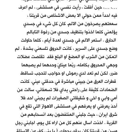
…، …. حين أفقتُ ، رأيت نفسي في مستشفى ، لم اعرف
فيه احداً ممن حولي الا بعض الاشخاص من قريتنا ،
سمعتهم يصرخون من الالم. كان كل شيء في جسدي
يؤلمني كلما اخذوا بتنظيف جسدي من رغوة النّابالم
الحارق . استمر الالم في جسدي لعدة أيام ، كلما حاولت
وضع جسدي على السرير ، كانت الحروق تلسعني بشدة . لم
اتمكن من الشرب او المضغ او البلع فقد تقلصت عضلات
وجهي المحروق بكامله. ربَّما عينايَ وحدهما لم يصبهما
ضرر. لكن لم تعد لدي رموش او حواجب لتحجب تساقط
قطرات العرق من جبيني مباشرة في حدقتي عيني. كانت
الضمادات كثيفة على راحتي يداي فلا تسعفاني. سالت عن
أمي وابي و اخي و شقيقاتي الصغيرات لم يجبني احد فلا
أحدَ يعرفني او يعرفهم في مستشفى الاهواز التي تقع في
شرق ايران ، حيث جلبني المنتفضون بعد انسحابهم من
القرية . اخذت اسال عنهم كل من اراه كل يوم. اجابني رجل
مسن من قريتنا كان يرقد بجواري ( يا بني كف عن الاسئلة