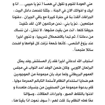
مني العودة للنوم و تقول لي همسا ( نَمْ يا حبيبي … انا و
ابيك و اخواتك الان في الجنة .. جثثنا تفحمت داخل البيت ،
الجرافات ألقتْ بنا في حفرة كبيرة مع باقي الجيران . دفنونا
مجتمعين . نَمْ يا بني ، نحن مرتاحون الان. لقد شُفِيتْ
حروقنا كلها ، انت من بقيت مشوها ، لا تخشَ ، لن ننساك
من دعائنا ). ثم تبدا بالاضمحلال تدريجيا ، و تذوي اخيرا
عند بزوغ الشمس ، كأنها شمعة نزفت كل قوامها و اضحت
سائلا متجمداً .
استجاب الله لدعائي اخيرا فقد زار المستشفى وفد يمثل
البرلمان الاوربي وكان ضمن الوفد احد النواب في مجلس
العموم البريطاني ولما عرف بان مجموعة من الموجودين
هم ضحايا استخدام النظام لأسلحة النّابالم المحرمة دوليا .
قام بدعوة مجموعة من الصحفيين من جنسيات متعددة و
اخذوا بالتقاط الصور ، واجراءات المقالات ، وسؤالنا
عمّا فعله النظام بنا. قلت ُلهم : ( سوف نموت اذا بقينا هنا ،