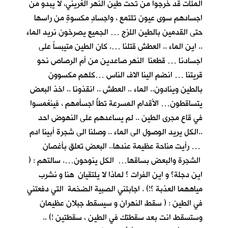
المئات قد خرجوا من تحت طين النهر الغريني، لا يبدو من
اجسادهم سوى عيون تلتمع ، واجسادٍ مكسوةٍ من راسها
حتى القدمين بالطين اللزج … الجميع يصرخون نريد الماء
.. اين الماء .. العطش قتلنا …. كان الطين متيبساً على
اجسادنا … قطعنا النهر صاعدين من أم الرصاص نحو
قريتنا … انضم الينا الاف الناس …كلهم مكسوون
بالطين وينادون.. الماء .. العطش .. انقذونا .. اخذ البعض
يتساقطون… الأقدام المسرعة تطأُ اجسأمهم ، فينغمسوا
في قاع مجرى الطين .. لم يساعدهم على النهوض احد
..الكل يريد الوصول الى الماء .. وصلنا الى شجرة أبينا ادم
… رأيت مناحة عظيمة عندها.. البعض تعلق بأغصان
الشجرة والبعض بساقها… الكل ينوحون…. سالتهم : (
اين دجلة؟ و اين الفرات ؟ لماذا لا يلتقيان هنا و نشرب
مياههما العذبة ؟!) . اجابتني الصبية الضخمة التي دفعتني
في الطين : ( سقط النهران و سيسقط جبلان عظيمان
وستسقط انت بعد سقطتك في الطين ، سقطتين !) ..