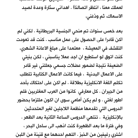
لعملك معنا ، انتظر اتصالنا) . اهداني سنَّارة وعدة لصيد
الاسماك، ثم ودَّعَني.
بعد خمس سنوات تم منحي الجنسية البريطانية . لكني لم
اكن قادرا على الحصول على عمل مناسب . كنت قد تعودت
التقشف في المعيشة ، معتمدا على مبلغ الاعانة الشهري.
كنت اتوق لو استطيع ان اجد عملا يناسبني ، لكن بنيتي
الضعيفة نتيجة لضمور عضلات جسمي جعلتني غير قادر
على الاعمال البدنية ، فيما كانت الاعمال الكتابية تتطلب
تكلم اللغة الانكليزية بطلاقة . لم اكن على احتكاك بأحد
من الجيران . كل معارفي كانوا من العرب المغتربين فلم
اطور لغتي . و لم يكن أمامي سوى ان اكون ملتزما بحضور
الدروس التي تقدمها منظمة اللاجئين لغير المتحدثين
بالإنكليزية . تنتهي الدروس الساعة الثانية بعد الظهر .
وفي فترة ما بعد الظهيرة كنت اذهب الى ساحل البحر ،
اشتري رغيفين من الخبز . التهم احدهما مع قنينة من اللبن