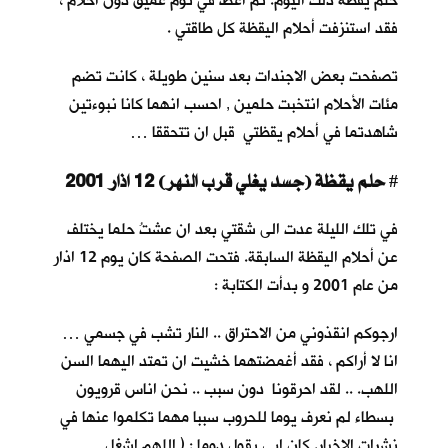
حلم يقظة ذلك اليوم. ثم أغطُّ في نوم عميق دون أحلام ،
فقد استنزفت أحلام اليقظة كل طاقتي .
تصفحت بعض الاجندات بعد سنين طويلة ، كانت تضم
مئات الأحلام انتخبت حلمين , احسب انهما كانا نبوءتين
شاهدتما في أحلام يقظتي قبل ان تتحققا …
حلم يقظة (جسد يغلي قرب النهر) 12 اذار 2001
#
في تلك الليلة عدت الى شقتي بعد ان عشتُ حلما يختلف
عن أحلام اليقظة السابقة. فتحت الصفحة كان يوم 12 اذار
من عام 2001 و بدأت الكتابة :
ارجوكم انقذوني من الاحتراق .. النار تشب في جسمي …
انا لا أراكم ، فقد أغمضتهما خشيت ان تمتد اليهما السن
اللهب. .. لقد احرقونا دون سبب .. نحن اناس قرويون
بسطاء لم نعرف يوما للحروب سببا مهما تكلموا عنها في
نشرات الاخبار. كان ابي يقول دوما : ( اللهم اشغل