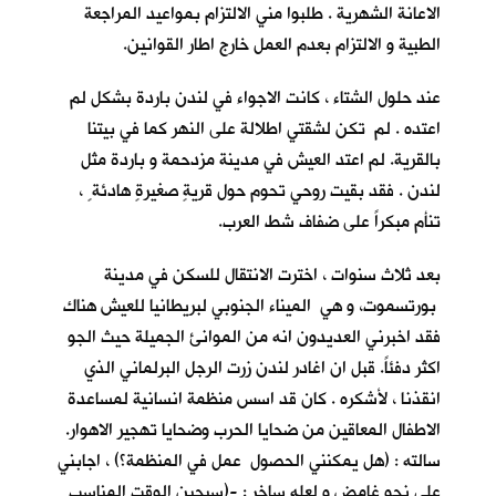
الاعانة الشهرية . طلبوا مني الالتزام بمواعيد المراجعة
الطبية و الالتزام بعدم العمل خارج اطار القوانين.
عند حلول الشتاء ، كانت الاجواء في لندن باردة بشكل لم
اعتده . لم تكن لشقتي اطلالة على النهر كما في بيتنا
بالقرية. لم اعتد العيش في مدينة مزدحمة و باردة مثل
لندن . فقد بقيت روحي تحوم حول قريةٍ صغيرةٍ هادئة ٍ ،
تنأم مبكراً على ضفاف شط العرب.
بعد ثلاث سنوات ، اخترت الانتقال للسكن في مدينة
بورتسموت، و هي الميناء الجنوبي لبريطانيا للعيش هناك
فقد اخبرني العديدون انه من الموانئ الجميلة حيث الجو
اكثر دفئاً. قبل ان اغادر لندن زرت الرجل البرلماني الذي
انقذنا ، لأشكره . كان قد اسس منظمة انسانية لمساعدة
الاطفال المعاقين من ضحايا الحرب وضحايا تهجير الاهوار.
سالته : (هل يمكنني الحصول عمل في المنظمة؟) ، اجابني
على نحو غامض و لعله ساخر : -(سيحين الوقت المناسب