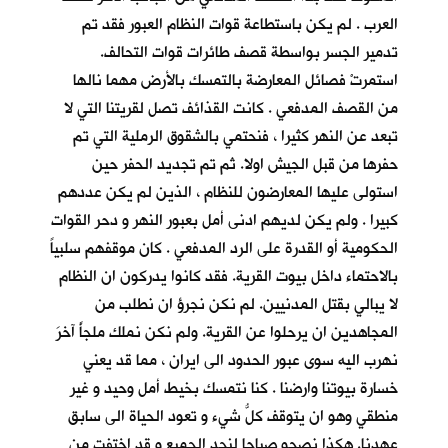
العرب . لم يكن باستطاعة قوات النظام العبور فقد تم
تدمير الجسر بواسطة قصف طائرات قوات التحالف.
استمرتْ فصائل المعارضة بالتمسك بالأرض مهما نالها
من القصف المدفعي . كانت القذائف تصل لقريتنا التي لا
تبعد عن النهر كثيرا ، فنحتمي بالشقوق الرملية التي تم
حفرها من قبل الجيش اولا. ثم تم تجديد الحفر حين
استولى عليها المعارضون للنظام ، الذين لم يكن عددهم
كبيرا . ولم يكن لديهم ادنى أمل بعبور النهر و دحر القوات
الحكومية أو القدرة على الرد المدفعي . كان موقفهم سلبياً
بالاحتماء داخل بيوت القرية. فقد كانوا يدركون ان النظام
لا يبالي بقتل المدنيين. لم نكن نجرؤ ان نطلب من
المجاهدين ان يرحلوا عن القرية. ولم نكن نملك ملجأً آخرَ
نهرب اليه سوى عبور الحدود الى ايران ، مما قد يعني
خسارة بيوتنا وارضنا . كنا نتمسك بخيط أمل وحيد و غير
منطقي وهو ان يتوقف كلُّ شيء و تعود الحياة الى سابق
عهدنا. هكذا نصحو صباحا لنجد الجميع و قد اختفت من