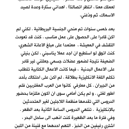
لعملك معنا ، انتظر اتصالنا) . اهداني سنَّارة وعدة لصيد
الاسماك، ثم ودَّعَني.
بعد خمس سنوات تم منحي الجنسية البريطانية . لكني لم
اكن قادرا على الحصول على عمل مناسب . كنت قد تعودت
التقشف في المعيشة ، معتمدا على مبلغ الاعانة الشهري.
كنت اتوق لو استطيع ان اجد عملا يناسبني ، لكن بنيتي
الضعيفة نتيجة لضمور عضلات جسمي جعلتني غير قادر
على الاعمال البدنية ، فيما كانت الاعمال الكتابية تتطلب
تكلم اللغة الانكليزية بطلاقة . لم اكن على احتكاك بأحد
من الجيران . كل معارفي كانوا من العرب المغتربين فلم
اطور لغتي . و لم يكن أمامي سوى ان اكون ملتزما بحضور
الدروس التي تقدمها منظمة اللاجئين لغير المتحدثين
بالإنكليزية . تنتهي الدروس الساعة الثانية بعد الظهر .
وفي فترة ما بعد الظهيرة كنت اذهب الى ساحل البحر ،
اشتري رغيفين من الخبز . التهم احدهما مع قنينة من اللبن