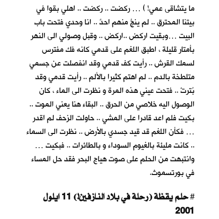
ما يتشاقى عمي! ) … ركضت .. ركضت .. اهلي بقوا في
بيتنا المحترق .. لم ينجُ منهم احدٌ .. انا وحدي فتحت باب
البيت …وبقيت اركض ..اركض .. وقبل وصولي الى النهر
بأمتار قليلة ، اطبق اللغم على قدمي كانه فك مفترس
لسمك القرش .. رأيت كف قدمي وقد انفصلت عن جسمي
متلطخة بالدم .. لم اهتم كثيرا بالألم .. رأيت قدمي وقد
بُترتْ .. فتحت عيني هذه المرة و نظرت الى الماء ، كان
الوصول اليه خلاصي من الحرق .. البقاء هنا يعني الموت ..
بكيت فلم اعد قادرا على المشي .. حاولت الزحف لم اقدر
… فكأن اللغم قد قيد جسدي بالأرض .. نظرت الى السماء
.. كانت مليئة بالغيوم السوداء و بالطائرات .. فبكيت …
وانتبهت من الحلم على صوت هياج البحر فقد حل المساء
في بورتسموث.
حلم يقظة (رحلة في بلاد النازفين!) 11 ايلول
#
2001