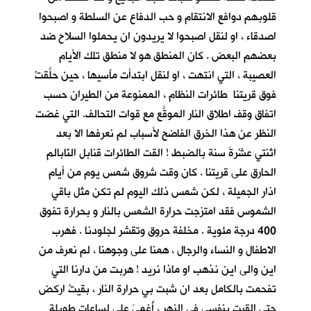
قلوبهم دوافع الانتقام و حب الدفاع عن السلطة و اصبحوا
اصدقاء ، او لنقل اصبحوا لا يريدون ان يحملوا السلاح ضد
بعضهم البعض . كان المنطق هو لا منطق تلك الأيام
العصيبة ، التي انتهت ، او لنقل ابتدأت مآسيها ، حين حلَّقتْ
فوق قريتنا طائرات النظام ، الممنوعة من الطيران حسب
اتفاق وقف اطلاق النار الموقَّع مع قوات التحالف. التي غضت
النظر عن هذا الخرق الفاضح لأسباب لم نعرفها الا بعد
اثنتي عشْرةَ سنة بالضبط ! القت الطائرات قنابل النّابالم
الحارق على قريتنا . كان وقت شروق شمس يوم من أيام
اذار الجميلة ، لكن شمس ذلك اليوم لم تكن مثل باقي
الشموس فقد امتزجت حرارة الشمس بالنار و بحرارة تفوق
400 درجة مئوية . مخلفة حروق وتقشر لجلودنا . فهرب
الاطفال و النساء والرجال ، همنا على وجوهنا ، لم نعرف من
اين والى اين نذهب او ماذا نريد ! هربت من دارنا التي
تفحمت بالكامل بعد ان شبت بي حرارة النار ، بقيتُ اركض
حتى القيت بنفسي في النهر ، أُغمِيَ علي لساعات طويلة