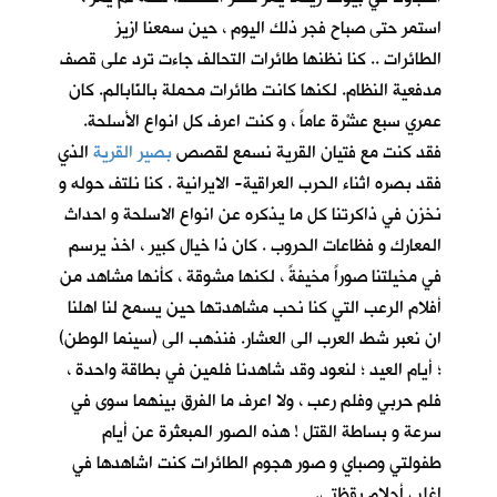
استمر حتى صباح فجر ذلك اليوم ، حين سمعنا ازيز
الطائرات .. كنا نظنها طائرات التحالف جاءت ترد على قصف
مدفعية النظام. لكنها كانت طائرات محملة بالنّابالم. كان
عمري سبع عشْرة عاماً ، و كنت اعرف كل انواع الأسلحة.
فقد كنت مع فتيان القرية نسمع لقصص
بصير القرية
الذي
فقد بصره اثناء الحرب العراقية- الايرانية . كنا نلتف حوله و
نخزن في ذاكرتنا كل ما يذكره عن انواع الاسلحة و احداث
المعارك و فظاعات الحروب . كان ذا خيال كبير ، اخذ يرسم
في مخيلتنا صوراً مخيفةً ، لكنها مشوقة ، كأنها مشاهد من
أفلام الرعب التي كنا نحب مشاهدتها حين يسمح لنا اهلنا
ان نعبر شط العرب الى العشار. فنذهب الى (سينما الوطن)
؛ أيام العيد ؛ لنعود وقد شاهدنا فلمين في بطاقة واحدة ،
فلم حربي وفلم رعب ، ولا اعرف ما الفرق بينهما سوى في
سرعة و بساطة القتل ! هذه الصور المبعثرة عن أيام
طفولتي وصباي و صور هجوم الطائرات كنت اشاهدها في
اغلب أحلام يقظتي.