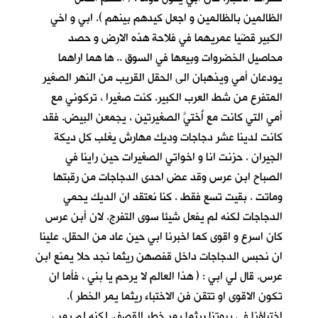
الظالمين بالظالمين و اجعل كيدهم بينهم ). ابي و اخي
الكبير قضَيا عمريهما في فلاحة هذه الارض و حصد
محاصيل الخضروات وبيعها في السوق .. ها هما اراهما
يودعان أمي ويذهبان الى الحقل القريب من النهر الصغير
المتفرع من شط العرب الكبير. كنت صغيرا ، تركوني مع
أمي التي كانت مع أُختيَّ الصغيرتين ، يجمعن البيض. فقد
كانت لدينا عشر دجاجات وديك مهارش يغلب كل ديكة
الجيران . حزنت انا و اخواتي الصغيرات حين راينا في
الصباح ابن عرس وقد عض احدى الدجاجات من رقبتها
وماتت . بقيت تسع فقط . كنا نعتقد ان الديك يحمي
الدجاجات لكنه لم يفعل شيئا سوى التفرج. لان أبن عرس
كان اسرع و اقوى كما اخبرنا ابي حين عاد من الحقل. علينا
ان نحبس الدجاجات داخل قفصهن ريثما نجد حلا يمنع ابن
عرس. قال لي ابي : ( هذا العالم لا يرحم يا بني ، فأما ان
تكون الاقوى او تتقن فن الاختباء ريثما يمر الخطر ).
اختباؤنا في بيوتنا ريثما يمر خطر القصف. لكنه لم يمر ،