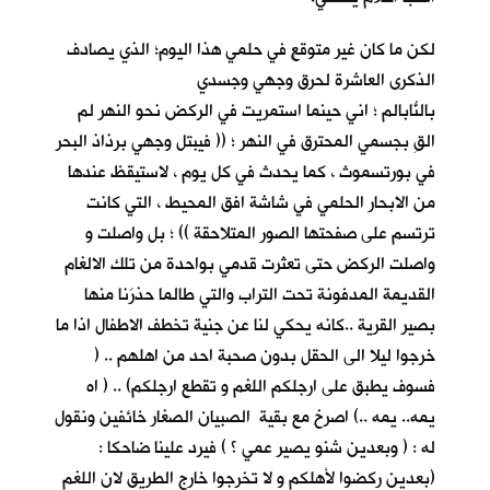
لكن ما كان غير متوقعٍ في حلمي هذا اليوم؛ الذي يصادف
الذكرى العاشرة لحرق وجهي وجسدي
بالنّابالم ؛ اني حينما استمريتُ في الركض نحو النهر لم
القِ بجسمي المحترق في النهر ؛ (( فيبتل وجهي برذاذ البحر
في بورتسموث ، كما يحدث في كل يوم ، لاستيقظ عندها
من الابحار الحلمي في شاشة افق المحيط ، التي كانت
ترتسم على صفحتها الصور المتلاحقة )) ؛ بل واصلت و
واصلت الركض حتى تعثرت قدمي بواحدة من تلك الالغام
القديمة المدفونة تحت التراب والتي طالما حذرَنا منها
بصير القرية ..كانه يحكي لنا عن جنية تخطف الاطفال اذا ما
خرجوا ليلا الى الحقل بدون صحبة احد من اهلهم .. (
فسوف يطبق على ارجلكم اللغم و تقطع ارجلكم) .. ( اه
يمه.. يمه ..) اصرخ مع بقية الصبيان الصغار خائفين ونقول
له : ( وبعدين شنو يصير عمي ؟ ) فيرد علينا ضاحكا :
(بعدين ركضوا لأهلكم و لا تخرجوا خارج الطريق لان اللغم