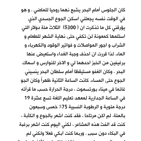
كان الجلوس أمام البحر يشبع نهما روحيا للماضي . و هو
في الوقت نفسه يجعلني اسكن الجوع الجسدي الذي
يؤرقني كل ما تذكرت ان ( 300$) الثلاثَ مئةِ دولارٍ التي
استلمها كمعونة لن تكفي حتى نهاية الشهر للطعام و
الشراب و اجور المواصلات و فواتير الوقود والكهرباء و
الماء. لذا قررت ان احذف وجبة الغداء واستعيض عنها
برغيفين من الخبز احدهما لي و الاخر للنوارس و اسماك
البحر . وكان الغفو مستيقظا أمام سلطان البحر ينسيني
الجوع حتى المساء. كانت الساعة الثانية ظهراً وكان الجو
غائما في ميناء بورتسموت ، درجة الحرارة حسب ما قرأته
في الساعة الجدارية لمعهد تعليم اللغة تسع عشْرة 19
درجة مئوية و الرطوبة النسبية 75% خمس وسبعون
بالمئة. لم اكن مرتاحا ، فقد كنت اشعر بالجوع و الكآبة ،
كنت قد الفتُ هذه المشاعر ، لكني اليوم كنت اشعر برغبة
في البكاء دون سببٍ . وربما كنت ابكي فعلا ولكني لم