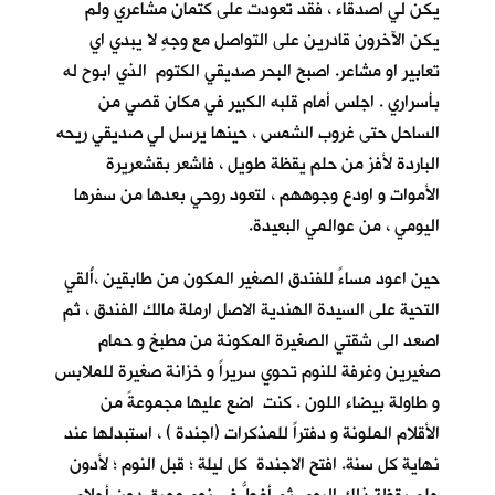
يكن لي اصدقاء ، فقد تعودت على كتمان مشاعري ولم
يكن الآخرون قادرين على التواصل مع وجهٍ لا يبدي اي
تعابير او مشاعر. اصبح البحر صديقي الكتوم الذي ابوح له
بأسراري . اجلس أمام قلبه الكبير في مكان قصي من
الساحل حتى غروب الشمس ، حينها يرسل لي صديقي ريحه
الباردة لأفز من حلم يقظة طويل ، فاشعر بقشعريرة
الأموات و اودع وجوههم ، لتعود روحي بعدها من سفرها
اليومي ، من عوالمي البعيدة.
حين اعود مساءً للفندق الصغير المكون من طابقين ،أُلقي
التحية على السيدة الهندية الاصل ارملة مالك الفندق ، ثم
اصعد الى شقتي الصغيرة المكونة من مطبخ و حمام
صغيرين وغرفة للنوم تحوي سريراً و خزانة صغيرة للملابس
و طاولة بيضاء اللون . كنت اضع عليها مجموعةً من
الأقلام الملونة و دفتراً للمذكرات (اجندة ) ، استبدلها عند
نهاية كل سنة. افتح الاجندة كل ليلة ؛ قبل النوم ؛ لأدون