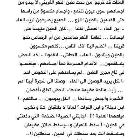
المئات قد خرجوا من تحت طين النهر الغريني، لا يبدو من
اجسادهم سوى عيون تلتمع ، واجسادٍ مكسوةٍ من راسها
حتى القدمين بالطين اللزج … الجميع يصرخون نريد الماء
.. اين الماء .. العطش قتلنا …. كان الطين متيبساً على
اجسادنا … قطعنا النهر صاعدين من أم الرصاص نحو
قريتنا … انضم الينا الاف الناس …كلهم مكسوون
بالطين وينادون.. الماء .. العطش .. انقذونا .. اخذ البعض
يتساقطون… الأقدام المسرعة تطأُ اجسأمهم ، فينغمسوا
في قاع مجرى الطين .. لم يساعدهم على النهوض احد
..الكل يريد الوصول الى الماء .. وصلنا الى شجرة أبينا ادم
… رأيت مناحة عظيمة عندها.. البعض تعلق بأغصان
الشجرة والبعض بساقها… الكل ينوحون…. سالتهم : (
اين دجلة؟ و اين الفرات ؟ لماذا لا يلتقيان هنا و نشرب
مياههما العذبة ؟!) . اجابتني الصبية الضخمة التي دفعتني
في الطين : ( سقط النهران و سيسقط جبلان عظيمان
وستسقط انت بعد سقطتك في الطين ، سقطتين !) ..