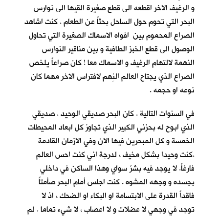
و الرغيف الاخر اقطعه الى قطع صغيرة القيها الى نوارس
البحر التي تحوم حول الساحل بحثاً عن الطعام . كنت اشاهد
الصراع المحموم بين افواه الاسماك الصغيرة التي تحاول
الوصول الى قطع الخبز الطافية و بين مناقير النوارس
النهمة لالتهام الرغيف و الاسماك معا ! كان صراعاً يلخص
الصراع الذي يجتاح العالم النِهم لافتراس الاخر مهما كان
نوعه او حجمه .
في السنوات التالية . كان البحر صديقي الوحيد . صديقي
الذي ابوح له بحزني الكبير الذي تجاوز كل ابعاد المحيطات
الخمسة و كل المبحرين فيها الان وفي الازمان القادمة
.كنت وحيدا بشكل مخيف ، لدرجة اني كنت احس العالم
فارغاً. لا يوجد فيه بشرٌ سواي وهذا الساكن في داخلي
بجسده و وجهه المشوه . كنت اجلس أمام البحر صأمتاً
فاقداً القدرة على الابتسامة او البكاء او الضحك ، اذ لا
توجد في وجهي لا عضلات و لا اعصاب ، لا شيء تماما . لم