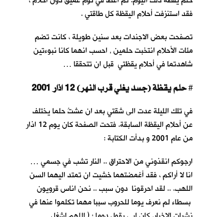
حلم يقظة ذلك اليوم. ثم أغطُّ في نوم عميق دون أحلام ،
فقد استنزفت أحلام اليقظة كل طاقتي .
تصفحت بعض الاجندات بعد سنين طويلة ، كانت تضم
مئات الأحلام انتخبت حلمين , احسب انهما كانا نبوءتين
شاهدتما في أحلام يقظتي قبل ان تتحققا …
حلم يقظة (جسد يغلي قرب النهر) 12 اذار 2001
#
في تلك الليلة عدت الى شقتي بعد ان عشتُ حلما يختلف
عن أحلام اليقظة السابقة. فتحت الصفحة كان يوم 12 اذار
من عام 2001 و بدأت الكتابة :
ارجوكم انقذوني من الاحتراق .. النار تشب في جسمي …
انا لا أراكم ، فقد أغمضتهما خشيت ان تمتد اليهما السن
اللهب. .. لقد احرقونا دون سبب .. نحن اناس قرويون
بسطاء لم نعرف يوما للحروب سببا مهما تكلموا عنها في
نشرات الاخبار. كان ابي يقول دوما : ( اللهم اشغل