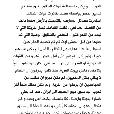
العرب . لم يكن باستطاعة قوات النظام العبور فقد تم
تدمير الجسر بواسطة قصف طائرات قوات التحالف.
استمرتْ فصائل المعارضة بالتمسك بالأرض مهما نالها
من القصف المدفعي . كانت القذائف تصل لقريتنا التي لا
تبعد عن النهر كثيرا ، فنحتمي بالشقوق الرملية التي تم
حفرها من قبل الجيش اولا. ثم تم تجديد الحفر حين
استولى عليها المعارضون للنظام ، الذين لم يكن عددهم
كبيرا . ولم يكن لديهم ادنى أمل بعبور النهر و دحر القوات
الحكومية أو القدرة على الرد المدفعي . كان موقفهم سلبياً
بالاحتماء داخل بيوت القرية. فقد كانوا يدركون ان النظام
لا يبالي بقتل المدنيين. لم نكن نجرؤ ان نطلب من
المجاهدين ان يرحلوا عن القرية. ولم نكن نملك ملجأً آخرَ
نهرب اليه سوى عبور الحدود الى ايران ، مما قد يعني
خسارة بيوتنا وارضنا . كنا نتمسك بخيط أمل وحيد و غير
منطقي وهو ان يتوقف كلُّ شيء و تعود الحياة الى سابق
عهدنا. هكذا نصحو صباحا لنجد الجميع و قد اختفت من