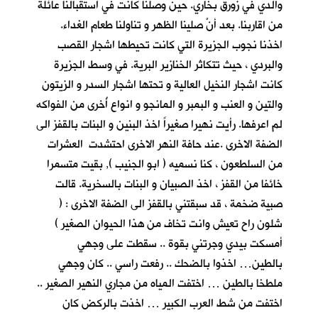
والدي في زورق بخاري. حين وصلنا كانت في استقبالنا عائلة
من اقاربنا. بعد أنْ
صلينا الظهر و تناولنا طعام الغداء.
اخذنا نجوب الجزيرة التي كانت تحيطها اشجار القصب
والبردي ، حيث تتكاثر الخنازير البرية. في وسط الجزيرة
كانت اشجار النخيل العالية و تحتها اشجار السدر و الزيتون
والتين و العنب و البمبر و المانجو و انواع أُخرى من الفواكه
لم اعرفها. رأيت نهيرا صغيراً اخذ البنين و البنات بالقفز الى
الضفة الاخرى .عند حافة النهر الاخرى احتشدت العشرات
من السلطعون ، كنا نسميه ( ابو الجنيب ), بقيت متسمرا
خائفا من القفز ، اخذ الصبيان و البنات بالسخرية. قالت
صبية ضخمة ، قد سبقتني بالقفز الى الضفة الاخرى : (
شلون راح تعيش وانت تخاف من هذا الحيوان الصغير )
أمسكت بيدي وجرتني بقوة .. سقطت على وجهي
بالطين… اخذوا بالضحك .. رفعت راسي .. كان وجهي
ملطخا بالطين … اختفت المياه من مجاري النهير الصغير ..
اختفت من شط العرب الكبير … اخذت بالركض كان