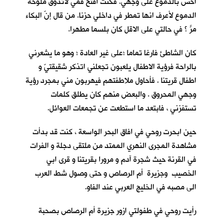
احس بالدموع على وجهي. فكنت افتح فمي لأتذوق ملوحة
الدموع لأعرف انها تمطر في داخلي حزنا. من قال إنّ البكاء
مرٌّ ؟ في حالتي على الاقل كان بلسما مطهرا.
كان الشاطئ فارغا تماما ؛على غير العادة ؛ وهو ما يشعرني
بالراحة فرؤية الاطفال يلعبون تجعلني اتذكر شقيقتيّ و
اطفال قريتنا . فأحاول ملاطفتهم فيهربون مني بمجرد رؤية
وجهي المحروق . والبعض منهم كان يطلق كلمات
تستفزني ، فابتعد ما استطعت عن تجمعات العوائل.
حين ابحرت روحي في افاق البحر الواسعة ، كنت قد بدأت
مشاهدة المجرى النهري الممتد من ملتقى دجلة و الفرات
في القرنة حيث شجرة آدم و مرورا بقريتنا و قرى ابي
الخصيب وجزيرة أم الرصاص و حتى وصول شط العرب
الى مصبه في الخليج العربي عند الفاو.
رأيت روحي في طفولتي ازور جزيرة أم الرصاص بصحبة