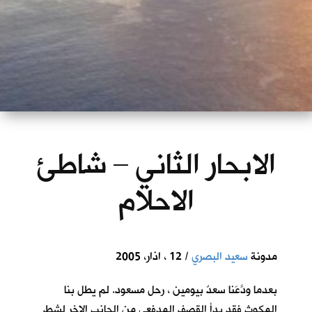
الابحار الثاني – شاطئ
الاحلام
مدونة
سعيد البصري
/ 12 ، اذار، 2005
بعدما ودَّعَنا سعدٌ بيومين ، رحل مسعود. لم يطل بنا
المكوث فقد بدأ القصف المدفعي من الجانب الاخر لشط