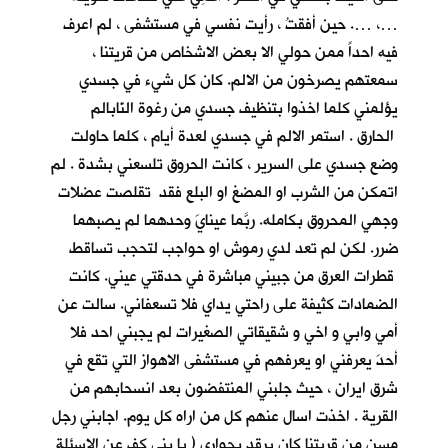
…، …. حين أفقتُ ، رأيت نفسي في مستشفى ، لم اعرف
فيه احداً ممن حولي الا بعض الاشخاص من قريتنا ،
سمعتهم يصرخون من الالم. كان كل شيء في جسدي
يؤلمني كلما اخذوا بتنظيف جسدي من رغوة النّابالم
الحارق . استمر الالم في جسدي لعدة أيام ، كلما حاولت
وضع جسدي على السرير ، كانت الحروق تلسعني بشدة . لم
اتمكن من الشرب او المضغ او البلع فقد تقلصت عضلات
وجهي المحروق بكامله. ربَّما عينايَ وحدهما لم يصبهما
ضرر. لكن لم تعد لدي رموش او حواجب لتحجب تساقط
قطرات العرق من جبيني مباشرة في حدقتي عيني. كانت
الضمادات كثيفة على راحتي يداي فلا تسعفاني. سالت عن
أمي وابي و اخي و شقيقاتي الصغيرات لم يجبني احد فلا
أحدَ يعرفني او يعرفهم في مستشفى الاهواز التي تقع في
شرق ايران ، حيث جلبني المنتفضون بعد انسحابهم من
القرية . اخذت اسال عنهم كل من اراه كل يوم. اجابني رجل
مسن من قريتنا كان يرقد بجواري ( يا بني كف عن الاسئلة