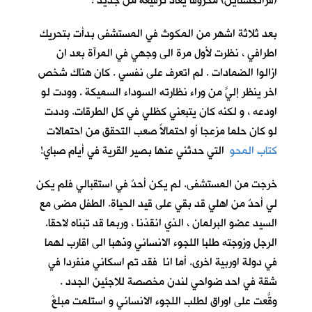
(فرانكشتاين) محروقاً يعاد ترقيعه من جديد !
بعد ثلاثة اشهر من المكوث في المستشفى بدأت بتحريك
اطرافي ، نظرت لأول مرة الى وجهي في المرآة بعد ان
ازالوا الضمادات . لم اتعرف على نفسي . كان هناك شخص
اخر ينظر إليَّ من وراء نظارته السوداء السميكة . وودت لو
اودعه ، و لكنه كان يتبعني كظلي في كل الطرقات. وددت
لو كان حلما مزعجا أو احتمالاً صعب التحقق من احتمالات
كتاب المحو
التي حدثني عنها بصير القرية في أيام صباي!
خرجت من المستشفى. لم يكن أحدٌ في استقبالي فلم يكن
لي أحدٌ من اهلي قد بقي على قيد الحياة. الطفل مضى مع
السيد عضو البرلمان ، الذي انقذنا ، وربما قد تبناه لاحقا.
الرجل وزوجته طلبا اللجوء الانساني وذهبا الى اقارب لهما
في دولة اوربية اخرى. أما انا فقد تم اسكاني منفردا في
شقة في احد ضواحي لندن مخصصة للاجئين الجدد .
وقّعتُ على اوراق لطلب اللجوء الانساني و استلمت مبلغَ