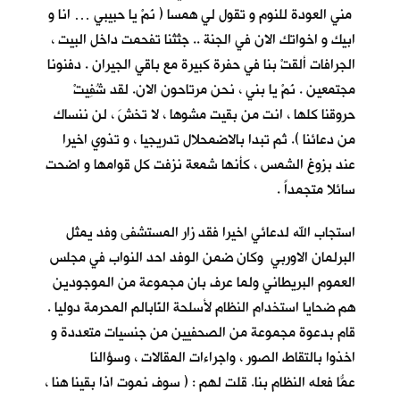
مني العودة للنوم و تقول لي همسا ( نَمْ يا حبيبي … انا و
ابيك و اخواتك الان في الجنة .. جثثنا تفحمت داخل البيت ،
الجرافات ألقتْ بنا في حفرة كبيرة مع باقي الجيران . دفنونا
مجتمعين . نَمْ يا بني ، نحن مرتاحون الان. لقد شُفِيتْ
حروقنا كلها ، انت من بقيت مشوها ، لا تخشَ ، لن ننساك
من دعائنا ). ثم تبدا بالاضمحلال تدريجيا ، و تذوي اخيرا
عند بزوغ الشمس ، كأنها شمعة نزفت كل قوامها و اضحت
سائلا متجمداً .
استجاب الله لدعائي اخيرا فقد زار المستشفى وفد يمثل
البرلمان الاوربي وكان ضمن الوفد احد النواب في مجلس
العموم البريطاني ولما عرف بان مجموعة من الموجودين
هم ضحايا استخدام النظام لأسلحة النّابالم المحرمة دوليا .
قام بدعوة مجموعة من الصحفيين من جنسيات متعددة و
اخذوا بالتقاط الصور ، واجراءات المقالات ، وسؤالنا
عمّا فعله النظام بنا. قلت ُلهم : ( سوف نموت اذا بقينا هنا ،