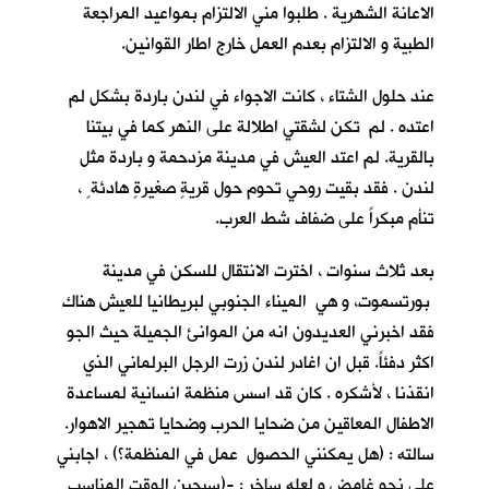
الاعانة الشهرية . طلبوا مني الالتزام بمواعيد المراجعة
الطبية و الالتزام بعدم العمل خارج اطار القوانين.
عند حلول الشتاء ، كانت الاجواء في لندن باردة بشكل لم
اعتده . لم تكن لشقتي اطلالة على النهر كما في بيتنا
بالقرية. لم اعتد العيش في مدينة مزدحمة و باردة مثل
لندن . فقد بقيت روحي تحوم حول قريةٍ صغيرةٍ هادئة ٍ ،
تنأم مبكراً على ضفاف شط العرب.
بعد ثلاث سنوات ، اخترت الانتقال للسكن في مدينة
بورتسموت، و هي الميناء الجنوبي لبريطانيا للعيش هناك
فقد اخبرني العديدون انه من الموانئ الجميلة حيث الجو
اكثر دفئاً. قبل ان اغادر لندن زرت الرجل البرلماني الذي
انقذنا ، لأشكره . كان قد اسس منظمة انسانية لمساعدة
الاطفال المعاقين من ضحايا الحرب وضحايا تهجير الاهوار.
سالته : (هل يمكنني الحصول عمل في المنظمة؟) ، اجابني
على نحو غامض و لعله ساخر : -(سيحين الوقت المناسب