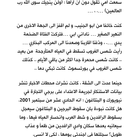
سمعت أمي تقول دون أنْ اراها : (ولن ينجيك سوى الله رب
العالمين) …. ، …
كنت خائفا من ابو الجنيب، و لم اقفز الى الجهة الاخرى من
النهير الصغير … ناداني ابي …فتركتْ الفتاة الضخمة
يدي …. ، ودَّعْنا اقاربنا وصعدنا الى المركب البخاري …
رأيت شمس الغروب تسقط في المياه المتأرجحة من بعيد
.. كانت شمس محمرة جدا اكثر من باقي الأيام .. كذلك
شمس الغروب في بورتسموث كانت تبكي دما ..
حينما عدتَ الى الشقة ، كانت نشرات محطات الاخبار تنشر
بيانات الاستنكار لجريمة الاعتداء على برجي التجارة في
نيويورك و البنتاغون ؛ انه الحادي عشر من سبتمبر 2001.
هل كانت نبوءة بان سقوط البرجين و البنتاغون سيعجل
بسقوط الرافدين و شط العرب وانحسار المياه فيها ، وما
سيعانيه بعدها سكان وادي الرافدين من ظمأ و عذاب
طويل؟ سجلتها في اجندتي يومها ، لكي لا انسى.