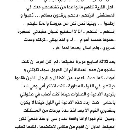
. اهل القرية كلهم ماتوا عدا من تشاهدهم معك في
المستشفى. اتركهم ، دعهم يرقدون بسلام … ذهبوا و
ارتاحوا … وبقينا نحن نئن من جروحنا والمنا عليهم ..
إنسَهم .. إنسَهم .. انا لا استطيع نسيان حفيدتي الصغيرة
..عمرها خمسة أعوام…!).. و اخذ يبكي ..تركته وعدت
لسريري . ولم اسال بعدها احدا اخر .
بعد ثلاثة اسابيع مريرة قضيتها ، لم اكن اعرف ان كنت
سانجو من هذه المعاناة أم ان الحروق سوف تلوّثني و
أموت ، كما حدث للعديد من الاطفال و الرجال الذين فقدوا
حياتهم في الغرف المجاورة . كنت اتذكر أمي وهي تبدأ
بترديد الادعية و الصلوات حينما كنت اُصاب في طفولتي
بالحمى . كنت اردد هذه الادعية في الليل حينما لا يكون
بمقدوري النوم الا بعد اخذ عدة جرعات من المسكنات
.وحين انأم فجرا اراها واقفة عند راسي او عند قدميَّ تكرر
ادعيتها. احاول ان اقوم من مكاني لاحتضنها . لكنها تطلب