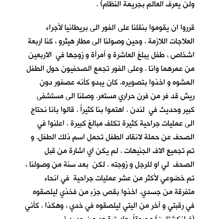
ولن يعرف العالم بجريمة النظام) .
قرروا ان يقوموا بنقلنا على الفور الى بريطانيا لأجراء
العلاجات اللازمة . وحين وصولنا الى مطار هيثرو ، كنا اربعة
اشخاص ، طفل يبلغ العاشرة و أمرأة و زوجها في الاربعين
من عمرهما وانا . وعلى الفور تجمع الصحفيون حول الطفل
المشوه و اخذوا بتصويره. كان يبدو كأنه عصفور دون
ريش قد فر من فرن حراري مستعر. وصلنا الى مستشفى
كبير وحديث في لندن . اهتموا بنا كثيراً . قالوا بانا نحتاج
الى عمليات جراحية كثيرة تكلف مبالغ كبيرة . اعلنوا في
الصحف عن حملة لانقاد الطفل تحمل اسم ذلك الطفل. و
تم تجميع الاف الجنيهات . لم يكن اي اشارة من قبل
الصحف لي او للرجل و زوجته . لكن بعد سنة من وصولنا ،
تم خضوعي لأكثر من عشر عمليات جراحية في انحاء
متفرقة من جسدي. اخذوا بقص جزءٍ من فخذي ليلصقوه
في رقبتي و آخر من اليتي ليلصقوه في خدي ، وهكذا . كأني