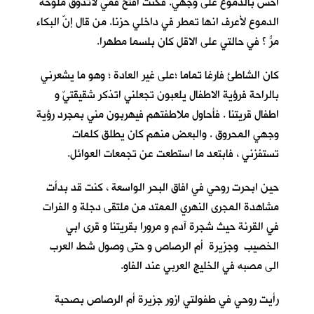
احس بالدموع على وجهي. فكنت افتح فمي لأتذوق ملوحة
الدموع لأعرف انها تمطر في داخلي حزنا. من قال إنّ البكاء
مرٌّ ؟ في حالتي على الاقل كان بلسما مطهرا.
كان الشاطئ فارغا تماما ؛على غير العادة ؛ وهو ما يشعرني
بالراحة فرؤية الاطفال يلعبون تجعلني اتذكر شقيقتيّ و
اطفال قريتنا . فأحاول ملاطفتهم فيهربون مني بمجرد رؤية
وجهي المحروق . والبعض منهم كان يطلق كلمات
تستفزني ، فابتعد ما استطعت عن تجمعات العوائل.
حين ابحرت روحي في افاق البحر الواسعة ، كنت قد بدأت
مشاهدة المجرى النهري الممتد من ملتقى دجلة و الفرات
في القرنة حيث شجرة آدم و مرورا بقريتنا و قرى ابي
الخصيب وجزيرة أم الرصاص و حتى وصول شط العرب
الى مصبه في الخليج العربي عند الفاو.
رأيت روحي في طفولتي ازور جزيرة أم الرصاص بصحبة