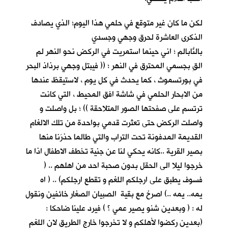
لكن ما كان غير متوقعٍ في حلمي هذا اليوم؛ الذي يصادف
الذكرى العاشرة لحرق وجهي وجسدي
بالنّابالم ؛ اني حينما استمريتُ في الركض نحو النهر لم
القِ بجسمي المحترق في النهر ؛ (( فيبتل وجهي برذاذ البحر
في بورتسموث ، كما يحدث في كل يوم ، لاستيقظ عندها
من الابحار الحلمي في شاشة افق المحيط ، التي كانت
ترتسم على صفحتها الصور المتلاحقة )) ؛ بل واصلت و
واصلت الركض حتى تعثرت قدمي بواحدة من تلك الالغام
القديمة المدفونة تحت التراب والتي طالما حذرَنا منها
بصير القرية ..كانه يحكي لنا عن جنية تخطف الاطفال اذا ما
خرجوا ليلا الى الحقل بدون صحبة احد من اهلهم .. (
فسوف يطبق على ارجلكم اللغم و تقطع ارجلكم) .. ( اه
يمه.. يمه ..) اصرخ مع بقية الصبيان الصغار خائفين ونقول
له : ( وبعدين شنو يصير عمي ؟ ) فيرد علينا ضاحكا :
(بعدين ركضوا لأهلكم و لا تخرجوا خارج الطريق لان اللغم