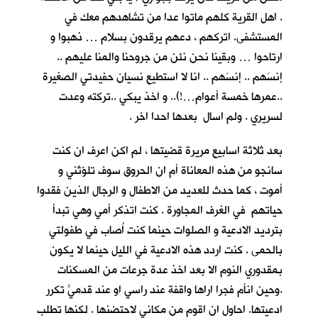
. اهل القرية كلهم ماتوا عدا من تشاهدهم معك في
المستشفى. اتركهم ، دعهم يرقدون بسلام … ذهبوا و
ارتاحوا … وبقينا نحن نئن من جروحنا والمنا عليهم ..
إنسَهم .. إنسَهم .. انا لا استطيع نسيان حفيدتي الصغيرة
..عمرها خمسة أعوام…!).. و اخذ يبكي ..تركته وعدت
لسريري . ولم اسال بعدها احدا اخر .
بعد ثلاثة اسابيع مريرة قضيتها ، لم اكن اعرف ان كنت
سانجو من هذه المعاناة أم ان الحروق سوف تلوّثني و
أموت ، كما حدث للعديد من الاطفال و الرجال الذين فقدوا
حياتهم في الغرف المجاورة . كنت اتذكر أمي وهي تبدأ
بترديد الادعية و الصلوات حينما كنت اُصاب في طفولتي
بالحمى . كنت اردد هذه الادعية في الليل حينما لا يكون
بمقدوري النوم الا بعد اخذ عدة جرعات من المسكنات
.وحين انأم فجرا اراها واقفة عند راسي او عند قدميَّ تكرر
ادعيتها. احاول ان اقوم من مكاني لاحتضنها . لكنها تطلب