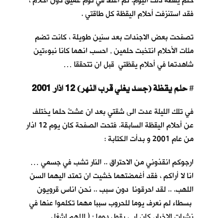
حلم يقظة ذلك اليوم. ثم أغطُّ في نوم عميق دون أحلام ،
فقد استنزفت أحلام اليقظة كل طاقتي .
تصفحت بعض الاجندات بعد سنين طويلة ، كانت تضم
مئات الأحلام انتخبت حلمين , احسب انهما كانا نبوءتين
شاهدتما في أحلام يقظتي قبل ان تتحققا …
حلم يقظة (جسد يغلي قرب النهر) 12 اذار 2001
#
في تلك الليلة عدت الى شقتي بعد ان عشتُ حلما يختلف
عن أحلام اليقظة السابقة. فتحت الصفحة كان يوم 12 اذار
من عام 2001 و بدأت الكتابة :
ارجوكم انقذوني من الاحتراق .. النار تشب في جسمي …
انا لا أراكم ، فقد أغمضتهما خشيت ان تمتد اليهما السن
اللهب. .. لقد احرقونا دون سبب .. نحن اناس قرويون
بسطاء لم نعرف يوما للحروب سببا مهما تكلموا عنها في
نشرات الاخبار. كان ابي يقول دوما : ( اللهم اشغل