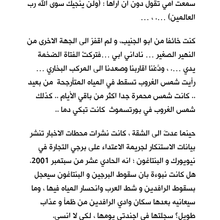
سمعت أمي تقول دون أنْ اراها : (ولن ينجيك سوى الله رب
العالمين) …. ، …
كنت خائفا من ابو الجنيب، و لم اقفز الى الجهة الاخرى من
النهير الصغير … ناداني ابي …فتركتْ الفتاة الضخمة
يدي …. ، ودَّعْنا اقاربنا وصعدنا الى المركب البخاري …
رأيت شمس الغروب تسقط في المياه المتأرجحة من بعيد
.. كانت شمس محمرة جدا اكثر من باقي الأيام .. كذلك
شمس الغروب في بورتسموث كانت تبكي دما ..
حينما عدتَ الى الشقة ، كانت نشرات محطات الاخبار تنشر
بيانات الاستنكار لجريمة الاعتداء على برجي التجارة في
نيويورك و البنتاغون ؛ انه الحادي عشر من سبتمبر 2001.
هل كانت نبوءة بان سقوط البرجين و البنتاغون سيعجل
بسقوط الرافدين و شط العرب وانحسار المياه فيها ، وما
سيعانيه بعدها سكان وادي الرافدين من ظمأ و عذاب
طويل؟ سجلتها في اجندتي يومها ، لكي لا انسى.