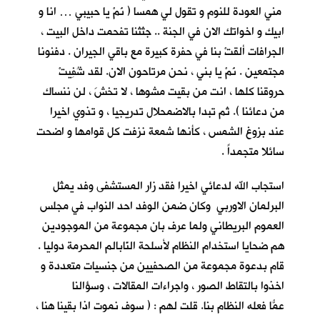
مني العودة للنوم و تقول لي همسا ( نَمْ يا حبيبي … انا و
ابيك و اخواتك الان في الجنة .. جثثنا تفحمت داخل البيت ،
الجرافات ألقتْ بنا في حفرة كبيرة مع باقي الجيران . دفنونا
مجتمعين . نَمْ يا بني ، نحن مرتاحون الان. لقد شُفِيتْ
حروقنا كلها ، انت من بقيت مشوها ، لا تخشَ ، لن ننساك
من دعائنا ). ثم تبدا بالاضمحلال تدريجيا ، و تذوي اخيرا
عند بزوغ الشمس ، كأنها شمعة نزفت كل قوامها و اضحت
سائلا متجمداً .
استجاب الله لدعائي اخيرا فقد زار المستشفى وفد يمثل
البرلمان الاوربي وكان ضمن الوفد احد النواب في مجلس
العموم البريطاني ولما عرف بان مجموعة من الموجودين
هم ضحايا استخدام النظام لأسلحة النّابالم المحرمة دوليا .
قام بدعوة مجموعة من الصحفيين من جنسيات متعددة و
اخذوا بالتقاط الصور ، واجراءات المقالات ، وسؤالنا
عمّا فعله النظام بنا. قلت ُلهم : ( سوف نموت اذا بقينا هنا ،