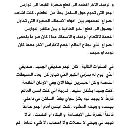
و الرغيف الاخر اقطعه الى قطع صغيرة القيها الى نوارس
البحر التي تحوم حول الساحل بحثاً عن الطعام . كنت اشاهد
الصراع المحموم بين افواه الاسماك الصغيرة التي تحاول
الوصول الى قطع الخبز الطافية و بين مناقير النوارس
النهمة لالتهام الرغيف و الاسماك معا ! كان صراعاً يلخص
الصراع الذي يجتاح العالم النِهم لافتراس الاخر مهما كان
نوعه او حجمه .
في السنوات التالية . كان البحر صديقي الوحيد . صديقي
الذي ابوح له بحزني الكبير الذي تجاوز كل ابعاد المحيطات
الخمسة و كل المبحرين فيها الان وفي الازمان القادمة
.كنت وحيدا بشكل مخيف ، لدرجة اني كنت احس العالم
فارغاً. لا يوجد فيه بشرٌ سواي وهذا الساكن في داخلي
بجسده و وجهه المشوه . كنت اجلس أمام البحر صأمتاً
فاقداً القدرة على الابتسامة او البكاء او الضحك ، اذ لا
توجد في وجهي لا عضلات و لا اعصاب ، لا شيء تماما . لم