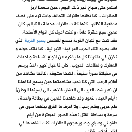
استمر حتى صباح فجر ذلك اليوم ، حين سمعنا ازيز
الطائرات .. كنا نظنها طائرات التحالف جاءت ترد على قصف
مدفعية النظام. لكنها كانت طائرات محملة بالنّابالم. كان
عمري سبع عشْرة عاماً ، و كنت اعرف كل انواع الأسلحة.
فقد كنت مع فتيان القرية نسمع لقصص
بصير القرية
الذي
فقد بصره اثناء الحرب العراقية- الايرانية . كنا نلتف حوله و
نخزن في ذاكرتنا كل ما يذكره عن انواع الاسلحة و احداث
المعارك و فظاعات الحروب . كان ذا خيال كبير ، اخذ يرسم
في مخيلتنا صوراً مخيفةً ، لكنها مشوقة ، كأنها مشاهد من
أفلام الرعب التي كنا نحب مشاهدتها حين يسمح لنا اهلنا
ان نعبر شط العرب الى العشار. فنذهب الى (سينما الوطن)
؛ أيام العيد ؛ لنعود وقد شاهدنا فلمين في بطاقة واحدة ،
فلم حربي وفلم رعب ، ولا اعرف ما الفرق بينهما سوى في
سرعة و بساطة القتل ! هذه الصور المبعثرة عن أيام
طفولتي وصباي و صور هجوم الطائرات كنت اشاهدها في
اغلب أحلام يقظتي.