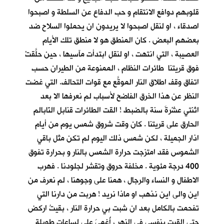
قلوبهم دوافع الانتقام و حب الدفاع عن السلطة و اصبحوا
اصدقاء ، او لنقل اصبحوا لا يريدون ان يحملوا السلاح ضد
بعضهم البعض . كان المنطق هو لا منطق تلك الأيام
العصيبة ، التي انتهت ، او لنقل ابتدأت مآسيها ، حين حلَّقتْ
فوق قريتنا طائرات النظام ، الممنوعة من الطيران حسب
اتفاق وقف اطلاق النار الموقَّع مع قوات التحالف. التي غضت
النظر عن هذا الخرق الفاضح لأسباب لم نعرفها الا بعد
اثنتي عشْرةَ سنة بالضبط ! القت الطائرات قنابل النّابالم
الحارق على قريتنا . كان وقت شروق شمس يوم من أيام
اذار الجميلة ، لكن شمس ذلك اليوم لم تكن مثل باقي
الشموس فقد امتزجت حرارة الشمس بالنار و بحرارة تفوق
400 درجة مئوية . مخلفة حروق وتقشر لجلودنا . فهرب
الاطفال و النساء والرجال ، همنا على وجوهنا ، لم نعرف من
اين والى اين نذهب او ماذا نريد ! هربت من دارنا التي
تفحمت بالكامل بعد ان شبت بي حرارة النار ، بقيتُ اركض
حتى القيت بنفسي في النهر ، أُغمِيَ علي لساعات طويلة