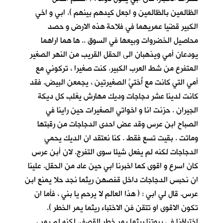
الظالمين بالظالمين و اجعل كيدهم بينهم ). ابي و اخي
الكبير قضَيا عمريهما في فلاحة هذه الارض و حصد
محاصيل الخضروات وبيعها في السوق .. ها هما اراهما
يودعان أمي ويذهبان الى الحقل القريب من النهر الصغير
المتفرع من شط العرب الكبير. كنت صغيرا ، تركوني مع
أمي التي كانت مع أُختيَّ الصغيرتين ، يجمعن البيض. فقد
كانت لدينا عشر دجاجات وديك مهارش يغلب كل ديكة
الجيران . حزنت انا و اخواتي الصغيرات حين راينا في
الصباح ابن عرس وقد عض احدى الدجاجات من رقبتها
وماتت . بقيت تسع فقط . كنا نعتقد ان الديك يحمي
الدجاجات لكنه لم يفعل شيئا سوى التفرج. لان أبن عرس
كان اسرع و اقوى كما اخبرنا ابي حين عاد من الحقل. علينا
ان نحبس الدجاجات داخل قفصهن ريثما نجد حلا يمنع ابن
عرس. قال لي ابي : ( هذا العالم لا يرحم يا بني ، فأما ان
تكون الاقوى او تتقن فن الاختباء ريثما يمر الخطر ).
اختباؤنا في بيوتنا ريثما يمر خطر القصف. لكنه لم يمر ،