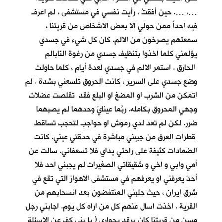
…، …. حين أفقتُ ، رأيت نفسي في مستشفى ، لم اعرف
فيه احداً ممن حولي الا بعض الاشخاص من قريتنا ،
سمعتهم يصرخون من الالم. كان كل شيء في جسدي
يؤلمني كلما اخذوا بتنظيف جسدي من رغوة النّابالم
الحارق . استمر الالم في جسدي لعدة أيام ، كلما حاولت
وضع جسدي على السرير ، كانت الحروق تلسعني بشدة . لم
اتمكن من الشرب او المضغ او البلع فقد تقلصت عضلات
وجهي المحروق بكامله. ربَّما عينايَ وحدهما لم يصبهما
ضرر. لكن لم تعد لدي رموش او حواجب لتحجب تساقط
قطرات العرق من جبيني مباشرة في حدقتي عيني. كانت
الضمادات كثيفة على راحتي يداي فلا تسعفاني. سالت عن
أمي وابي و اخي و شقيقاتي الصغيرات لم يجبني احد فلا
أحدَ يعرفني او يعرفهم في مستشفى الاهواز التي تقع في
شرق ايران ، حيث جلبني المنتفضون بعد انسحابهم من
القرية . اخذت اسال عنهم كل من اراه كل يوم. اجابني رجل
مسن من قريتنا كان يرقد بجواري ( يا بني كف عن الاسئلة