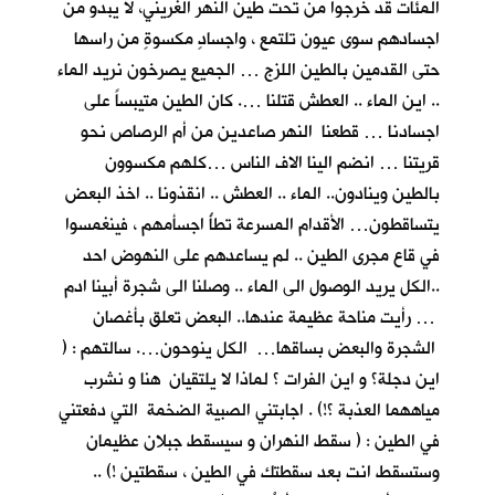
المئات قد خرجوا من تحت طين النهر الغريني، لا يبدو من
اجسادهم سوى عيون تلتمع ، واجسادٍ مكسوةٍ من راسها
حتى القدمين بالطين اللزج … الجميع يصرخون نريد الماء
.. اين الماء .. العطش قتلنا …. كان الطين متيبساً على
اجسادنا … قطعنا النهر صاعدين من أم الرصاص نحو
قريتنا … انضم الينا الاف الناس …كلهم مكسوون
بالطين وينادون.. الماء .. العطش .. انقذونا .. اخذ البعض
يتساقطون… الأقدام المسرعة تطأُ اجسأمهم ، فينغمسوا
في قاع مجرى الطين .. لم يساعدهم على النهوض احد
..الكل يريد الوصول الى الماء .. وصلنا الى شجرة أبينا ادم
… رأيت مناحة عظيمة عندها.. البعض تعلق بأغصان
الشجرة والبعض بساقها… الكل ينوحون…. سالتهم : (
اين دجلة؟ و اين الفرات ؟ لماذا لا يلتقيان هنا و نشرب
مياههما العذبة ؟!) . اجابتني الصبية الضخمة التي دفعتني
في الطين : ( سقط النهران و سيسقط جبلان عظيمان
وستسقط انت بعد سقطتك في الطين ، سقطتين !) ..