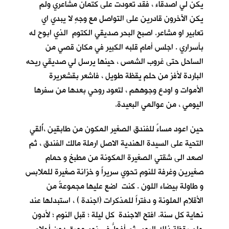
يكن لي اصدقاء ، فقد تعودت على كتمان مشاعري ولم
يكن الآخرون قادرين على التواصل مع وجهٍ لا يبدي اي
تعابير او مشاعر. اصبح البحر صديقي الكتوم الذي ابوح له
بأسراري . اجلس أمام قلبه الكبير في مكان قصي من
الساحل حتى غروب الشمس ، حينها يرسل لي صديقي ريحه
الباردة لأفز من حلم يقظة طويل ، فاشعر بقشعريرة
الأموات و اودع وجوههم ، لتعود روحي بعدها من سفرها
اليومي ، من عوالمي البعيدة.
حين اعود مساءً للفندق الصغير المكون من طابقين ،أُلقي
التحية على السيدة الهندية الاصل ارملة مالك الفندق ، ثم
اصعد الى شقتي الصغيرة المكونة من مطبخ و حمام
صغيرين وغرفة للنوم تحوي سريراً و خزانة صغيرة للملابس
و طاولة بيضاء اللون . كنت اضع عليها مجموعةً من
الأقلام الملونة و دفتراً للمذكرات (اجندة ) ، استبدلها عند
نهاية كل سنة. افتح الاجندة كل ليلة ؛ قبل النوم ؛ لأدون