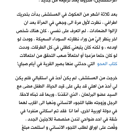
(فرانكشتاين) محروقاً يعاد ترقيعه من جديد !
بعد ثلاثة اشهر من المكوث في المستشفى بدأت بتحريك
اطرافي ، نظرت لأول مرة الى وجهي في المرآة بعد ان
ازالوا الضمادات . لم اتعرف على نفسي . كان هناك شخص
اخر ينظر إليَّ من وراء نظارته السوداء السميكة . وودت لو
اودعه ، و لكنه كان يتبعني كظلي في كل الطرقات. وددت
لو كان حلما مزعجا أو احتمالاً صعب التحقق من احتمالات
كتاب المحو
التي حدثني عنها بصير القرية في أيام صباي!
خرجت من المستشفى. لم يكن أحدٌ في استقبالي فلم يكن
لي أحدٌ من اهلي قد بقي على قيد الحياة. الطفل مضى مع
السيد عضو البرلمان ، الذي انقذنا ، وربما قد تبناه لاحقا.
الرجل وزوجته طلبا اللجوء الانساني وذهبا الى اقارب لهما
في دولة اوربية اخرى. أما انا فقد تم اسكاني منفردا في
شقة في احد ضواحي لندن مخصصة للاجئين الجدد .
وقّعتُ على اوراق لطلب اللجوء الانساني و استلمت مبلغَ