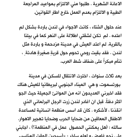
الاعانة الشهرية . طلبوا مني الالتزام بمواعيد المراجعة
الطبية و الالتزام بعدم العمل خارج اطار القوانين.
عند حلول الشتاء ، كانت الاجواء في لندن باردة بشكل لم
اعتده . لم تكن لشقتي اطلالة على النهر كما في بيتنا
بالقرية. لم اعتد العيش في مدينة مزدحمة و باردة مثل
لندن . فقد بقيت روحي تحوم حول قريةٍ صغيرةٍ هادئة ٍ ،
تنأم مبكراً على ضفاف شط العرب.
بعد ثلاث سنوات ، اخترت الانتقال للسكن في مدينة
بورتسموت، و هي الميناء الجنوبي لبريطانيا للعيش هناك
فقد اخبرني العديدون انه من الموانئ الجميلة حيث الجو
اكثر دفئاً. قبل ان اغادر لندن زرت الرجل البرلماني الذي
انقذنا ، لأشكره . كان قد اسس منظمة انسانية لمساعدة
الاطفال المعاقين من ضحايا الحرب وضحايا تهجير الاهوار.
سالته : (هل يمكنني الحصول عمل في المنظمة؟) ، اجابني
على نحو غامض و لعله ساخر : -(سيحين الوقت المناسب