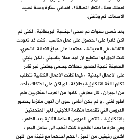
لعملك معنا ، انتظر اتصالنا) . اهداني سنَّارة وعدة لصيد
الاسماك، ثم ودَّعَني.
بعد خمس سنوات تم منحي الجنسية البريطانية . لكني لم
اكن قادرا على الحصول على عمل مناسب . كنت قد تعودت
التقشف في المعيشة ، معتمدا على مبلغ الاعانة الشهري.
كنت اتوق لو استطيع ان اجد عملا يناسبني ، لكن بنيتي
الضعيفة نتيجة لضمور عضلات جسمي جعلتني غير قادر
على الاعمال البدنية ، فيما كانت الاعمال الكتابية تتطلب
تكلم اللغة الانكليزية بطلاقة . لم اكن على احتكاك بأحد
من الجيران . كل معارفي كانوا من العرب المغتربين فلم
اطور لغتي . و لم يكن أمامي سوى ان اكون ملتزما بحضور
الدروس التي تقدمها منظمة اللاجئين لغير المتحدثين
بالإنكليزية . تنتهي الدروس الساعة الثانية بعد الظهر .
وفي فترة ما بعد الظهيرة كنت اذهب الى ساحل البحر ،
اشتري رغيفين من الخبز . التهم احدهما مع قنينة من اللبن