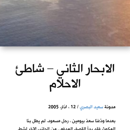
الابحار الثاني – شاطئ
الاحلام
مدونة
سعيد البصري
/ 12 ، اذار، 2005
بعدما ودَّعَنا سعدٌ بيومين ، رحل مسعود. لم يطل بنا
المكوث فقد بدأ القصف المدفعي من الجانب الاخر لشط