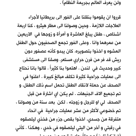
ولن يعرف العالم بجريمة النظام) .
قرروا ان يقوموا بنقلنا على الفور الى بريطانيا لأجراء
العلاجات اللازمة . وحين وصولنا الى مطار هيثرو ، كنا اربعة
اشخاص ، طفل يبلغ العاشرة و أمرأة و زوجها في الاربعين
من عمرهما وانا . وعلى الفور تجمع الصحفيون حول الطفل
المشوه و اخذوا بتصويره. كان يبدو كأنه عصفور دون
ريش قد فر من فرن حراري مستعر. وصلنا الى مستشفى
كبير وحديث في لندن . اهتموا بنا كثيراً . قالوا بانا نحتاج
الى عمليات جراحية كثيرة تكلف مبالغ كبيرة . اعلنوا في
الصحف عن حملة لانقاد الطفل تحمل اسم ذلك الطفل. و
تم تجميع الاف الجنيهات . لم يكن اي اشارة من قبل
الصحف لي او للرجل و زوجته . لكن بعد سنة من وصولنا ،
تم خضوعي لأكثر من عشر عمليات جراحية في انحاء
متفرقة من جسدي. اخذوا بقص جزءٍ من فخذي ليلصقوه
في رقبتي و آخر من اليتي ليلصقوه في خدي ، وهكذا . كأني