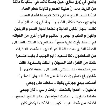
والدي في زورق بخاري. حين وصلنا كانت في استقبالنا عائلة
من اقاربنا. بعد أنْ
صلينا الظهر و تناولنا طعام الغداء.
اخذنا نجوب الجزيرة التي كانت تحيطها اشجار القصب
والبردي ، حيث تتكاثر الخنازير البرية. في وسط الجزيرة
كانت اشجار النخيل العالية و تحتها اشجار السدر و الزيتون
والتين و العنب و البمبر و المانجو و انواع أُخرى من الفواكه
لم اعرفها. رأيت نهيرا صغيراً اخذ البنين و البنات بالقفز الى
الضفة الاخرى .عند حافة النهر الاخرى احتشدت العشرات
من السلطعون ، كنا نسميه ( ابو الجنيب ), بقيت متسمرا
خائفا من القفز ، اخذ الصبيان و البنات بالسخرية. قالت
صبية ضخمة ، قد سبقتني بالقفز الى الضفة الاخرى : (
شلون راح تعيش وانت تخاف من هذا الحيوان الصغير )
أمسكت بيدي وجرتني بقوة .. سقطت على وجهي
بالطين… اخذوا بالضحك .. رفعت راسي .. كان وجهي
ملطخا بالطين … اختفت المياه من مجاري النهير الصغير ..
اختفت من شط العرب الكبير … اخذت بالركض كان