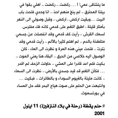
ما يتشاقى عمي! ) … ركضت .. ركضت .. اهلي بقوا في
بيتنا المحترق .. لم ينجُ منهم احدٌ .. انا وحدي فتحت باب
البيت …وبقيت اركض ..اركض .. وقبل وصولي الى النهر
بأمتار قليلة ، اطبق اللغم على قدمي كانه فك مفترس
لسمك القرش .. رأيت كف قدمي وقد انفصلت عن جسمي
متلطخة بالدم .. لم اهتم كثيرا بالألم .. رأيت قدمي وقد
بُترتْ .. فتحت عيني هذه المرة و نظرت الى الماء ، كان
الوصول اليه خلاصي من الحرق .. البقاء هنا يعني الموت ..
بكيت فلم اعد قادرا على المشي .. حاولت الزحف لم اقدر
… فكأن اللغم قد قيد جسدي بالأرض .. نظرت الى السماء
.. كانت مليئة بالغيوم السوداء و بالطائرات .. فبكيت …
وانتبهت من الحلم على صوت هياج البحر فقد حل المساء
في بورتسموث.
حلم يقظة (رحلة في بلاد النازفين!) 11 ايلول
#
2001