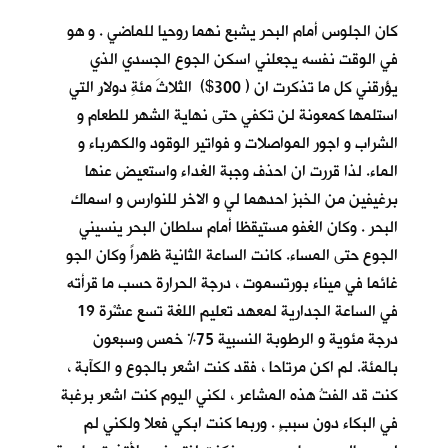
كان الجلوس أمام البحر يشبع نهما روحيا للماضي . و هو
في الوقت نفسه يجعلني اسكن الجوع الجسدي الذي
يؤرقني كل ما تذكرت ان ( 300$) الثلاثَ مئةِ دولارٍ التي
استلمها كمعونة لن تكفي حتى نهاية الشهر للطعام و
الشراب و اجور المواصلات و فواتير الوقود والكهرباء و
الماء. لذا قررت ان احذف وجبة الغداء واستعيض عنها
برغيفين من الخبز احدهما لي و الاخر للنوارس و اسماك
البحر . وكان الغفو مستيقظا أمام سلطان البحر ينسيني
الجوع حتى المساء. كانت الساعة الثانية ظهراً وكان الجو
غائما في ميناء بورتسموت ، درجة الحرارة حسب ما قرأته
في الساعة الجدارية لمعهد تعليم اللغة تسع عشْرة 19
درجة مئوية و الرطوبة النسبية 75% خمس وسبعون
بالمئة. لم اكن مرتاحا ، فقد كنت اشعر بالجوع و الكآبة ،
كنت قد الفتُ هذه المشاعر ، لكني اليوم كنت اشعر برغبة
في البكاء دون سببٍ . وربما كنت ابكي فعلا ولكني لم