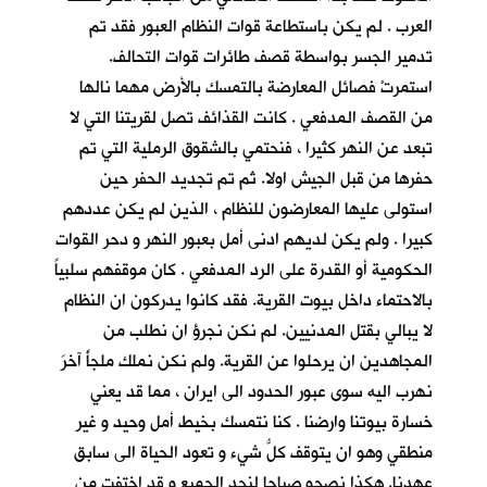
العرب . لم يكن باستطاعة قوات النظام العبور فقد تم
تدمير الجسر بواسطة قصف طائرات قوات التحالف.
استمرتْ فصائل المعارضة بالتمسك بالأرض مهما نالها
من القصف المدفعي . كانت القذائف تصل لقريتنا التي لا
تبعد عن النهر كثيرا ، فنحتمي بالشقوق الرملية التي تم
حفرها من قبل الجيش اولا. ثم تم تجديد الحفر حين
استولى عليها المعارضون للنظام ، الذين لم يكن عددهم
كبيرا . ولم يكن لديهم ادنى أمل بعبور النهر و دحر القوات
الحكومية أو القدرة على الرد المدفعي . كان موقفهم سلبياً
بالاحتماء داخل بيوت القرية. فقد كانوا يدركون ان النظام
لا يبالي بقتل المدنيين. لم نكن نجرؤ ان نطلب من
المجاهدين ان يرحلوا عن القرية. ولم نكن نملك ملجأً آخرَ
نهرب اليه سوى عبور الحدود الى ايران ، مما قد يعني
خسارة بيوتنا وارضنا . كنا نتمسك بخيط أمل وحيد و غير
منطقي وهو ان يتوقف كلُّ شيء و تعود الحياة الى سابق
عهدنا. هكذا نصحو صباحا لنجد الجميع و قد اختفت من