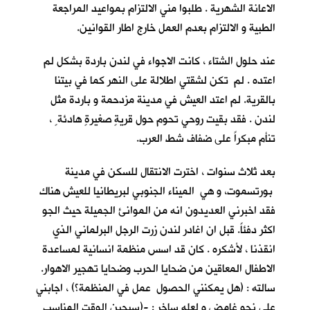
الاعانة الشهرية . طلبوا مني الالتزام بمواعيد المراجعة
الطبية و الالتزام بعدم العمل خارج اطار القوانين.
عند حلول الشتاء ، كانت الاجواء في لندن باردة بشكل لم
اعتده . لم تكن لشقتي اطلالة على النهر كما في بيتنا
بالقرية. لم اعتد العيش في مدينة مزدحمة و باردة مثل
لندن . فقد بقيت روحي تحوم حول قريةٍ صغيرةٍ هادئة ٍ ،
تنأم مبكراً على ضفاف شط العرب.
بعد ثلاث سنوات ، اخترت الانتقال للسكن في مدينة
بورتسموت، و هي الميناء الجنوبي لبريطانيا للعيش هناك
فقد اخبرني العديدون انه من الموانئ الجميلة حيث الجو
اكثر دفئاً. قبل ان اغادر لندن زرت الرجل البرلماني الذي
انقذنا ، لأشكره . كان قد اسس منظمة انسانية لمساعدة
الاطفال المعاقين من ضحايا الحرب وضحايا تهجير الاهوار.
سالته : (هل يمكنني الحصول عمل في المنظمة؟) ، اجابني
على نحو غامض و لعله ساخر : -(سيحين الوقت المناسب