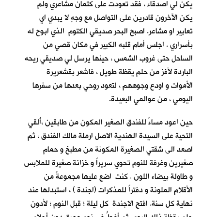
يكن لي اصدقاء ، فقد تعودت على كتمان مشاعري ولم
يكن الآخرون قادرين على التواصل مع وجهٍ لا يبدي اي
تعابير او مشاعر. اصبح البحر صديقي الكتوم الذي ابوح له
بأسراري . اجلس أمام قلبه الكبير في مكان قصي من
الساحل حتى غروب الشمس ، حينها يرسل لي صديقي ريحه
الباردة لأفز من حلم يقظة طويل ، فاشعر بقشعريرة
الأموات و اودع وجوههم ، لتعود روحي بعدها من سفرها
اليومي ، من عوالمي البعيدة.
حين اعود مساءً للفندق الصغير المكون من طابقين ،أُلقي
التحية على السيدة الهندية الاصل ارملة مالك الفندق ، ثم
اصعد الى شقتي الصغيرة المكونة من مطبخ و حمام
صغيرين وغرفة للنوم تحوي سريراً و خزانة صغيرة للملابس
و طاولة بيضاء اللون . كنت اضع عليها مجموعةً من
الأقلام الملونة و دفتراً للمذكرات (اجندة ) ، استبدلها عند
نهاية كل سنة. افتح الاجندة كل ليلة ؛ قبل النوم ؛ لأدون