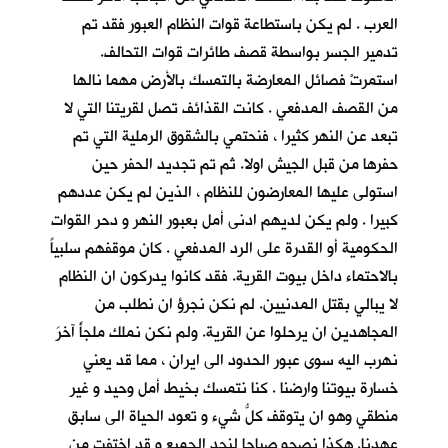
العرب . لم يكن باستطاعة قوات النظام العبور فقد تم
تدمير الجسر بواسطة قصف طائرات قوات التحالف.
استمرتْ فصائل المعارضة بالتمسك بالأرض مهما نالها
من القصف المدفعي . كانت القذائف تصل لقريتنا التي لا
تبعد عن النهر كثيرا ، فنحتمي بالشقوق الرملية التي تم
حفرها من قبل الجيش اولا. ثم تم تجديد الحفر حين
استولى عليها المعارضون للنظام ، الذين لم يكن عددهم
كبيرا . ولم يكن لديهم ادنى أمل بعبور النهر و دحر القوات
الحكومية أو القدرة على الرد المدفعي . كان موقفهم سلبياً
بالاحتماء داخل بيوت القرية. فقد كانوا يدركون ان النظام
لا يبالي بقتل المدنيين. لم نكن نجرؤ ان نطلب من
المجاهدين ان يرحلوا عن القرية. ولم نكن نملك ملجأً آخرَ
نهرب اليه سوى عبور الحدود الى ايران ، مما قد يعني
خسارة بيوتنا وارضنا . كنا نتمسك بخيط أمل وحيد و غير
منطقي وهو ان يتوقف كلُّ شيء و تعود الحياة الى سابق
عهدنا. هكذا نصحو صباحا لنجد الجميع و قد اختفت من