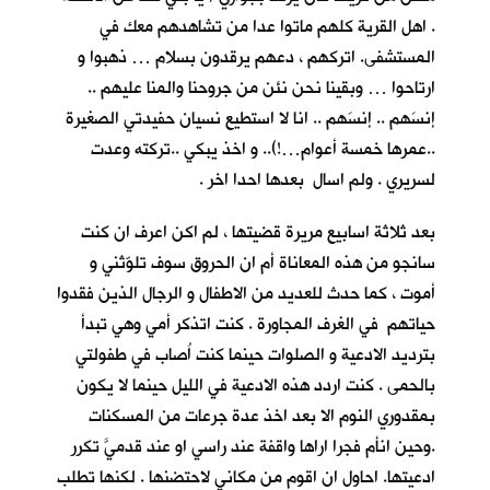
. اهل القرية كلهم ماتوا عدا من تشاهدهم معك في
المستشفى. اتركهم ، دعهم يرقدون بسلام … ذهبوا و
ارتاحوا … وبقينا نحن نئن من جروحنا والمنا عليهم ..
إنسَهم .. إنسَهم .. انا لا استطيع نسيان حفيدتي الصغيرة
..عمرها خمسة أعوام…!).. و اخذ يبكي ..تركته وعدت
لسريري . ولم اسال بعدها احدا اخر .
بعد ثلاثة اسابيع مريرة قضيتها ، لم اكن اعرف ان كنت
سانجو من هذه المعاناة أم ان الحروق سوف تلوّثني و
أموت ، كما حدث للعديد من الاطفال و الرجال الذين فقدوا
حياتهم في الغرف المجاورة . كنت اتذكر أمي وهي تبدأ
بترديد الادعية و الصلوات حينما كنت اُصاب في طفولتي
بالحمى . كنت اردد هذه الادعية في الليل حينما لا يكون
بمقدوري النوم الا بعد اخذ عدة جرعات من المسكنات
.وحين انأم فجرا اراها واقفة عند راسي او عند قدميَّ تكرر
ادعيتها. احاول ان اقوم من مكاني لاحتضنها . لكنها تطلب