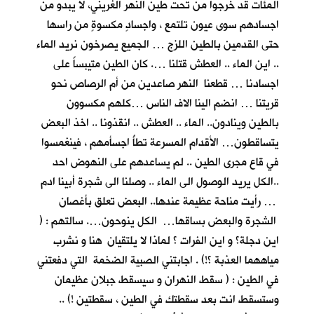
المئات قد خرجوا من تحت طين النهر الغريني، لا يبدو من
اجسادهم سوى عيون تلتمع ، واجسادٍ مكسوةٍ من راسها
حتى القدمين بالطين اللزج … الجميع يصرخون نريد الماء
.. اين الماء .. العطش قتلنا …. كان الطين متيبساً على
اجسادنا … قطعنا النهر صاعدين من أم الرصاص نحو
قريتنا … انضم الينا الاف الناس …كلهم مكسوون
بالطين وينادون.. الماء .. العطش .. انقذونا .. اخذ البعض
يتساقطون… الأقدام المسرعة تطأُ اجسأمهم ، فينغمسوا
في قاع مجرى الطين .. لم يساعدهم على النهوض احد
..الكل يريد الوصول الى الماء .. وصلنا الى شجرة أبينا ادم
… رأيت مناحة عظيمة عندها.. البعض تعلق بأغصان
الشجرة والبعض بساقها… الكل ينوحون…. سالتهم : (
اين دجلة؟ و اين الفرات ؟ لماذا لا يلتقيان هنا و نشرب
مياههما العذبة ؟!) . اجابتني الصبية الضخمة التي دفعتني
في الطين : ( سقط النهران و سيسقط جبلان عظيمان
وستسقط انت بعد سقطتك في الطين ، سقطتين !) ..