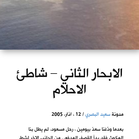
الابحار الثاني – شاطئ
الاحلام
مدونة
سعيد البصري
/ 12 ، اذار، 2005
بعدما ودَّعَنا سعدٌ بيومين ، رحل مسعود. لم يطل بنا
المكوث فقد بدأ القصف المدفعي من الجانب الاخر لشط