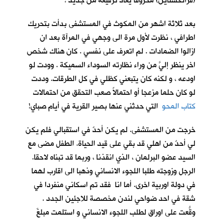
(فرانكشتاين) محروقاً يعاد ترقيعه من جديد !
بعد ثلاثة اشهر من المكوث في المستشفى بدأت بتحريك
اطرافي ، نظرت لأول مرة الى وجهي في المرآة بعد ان
ازالوا الضمادات . لم اتعرف على نفسي . كان هناك شخص
اخر ينظر إليَّ من وراء نظارته السوداء السميكة . وودت لو
اودعه ، و لكنه كان يتبعني كظلي في كل الطرقات. وددت
لو كان حلما مزعجا أو احتمالاً صعب التحقق من احتمالات
كتاب المحو
التي حدثني عنها بصير القرية في أيام صباي!
خرجت من المستشفى. لم يكن أحدٌ في استقبالي فلم يكن
لي أحدٌ من اهلي قد بقي على قيد الحياة. الطفل مضى مع
السيد عضو البرلمان ، الذي انقذنا ، وربما قد تبناه لاحقا.
الرجل وزوجته طلبا اللجوء الانساني وذهبا الى اقارب لهما
في دولة اوربية اخرى. أما انا فقد تم اسكاني منفردا في
شقة في احد ضواحي لندن مخصصة للاجئين الجدد .
وقّعتُ على اوراق لطلب اللجوء الانساني و استلمت مبلغَ