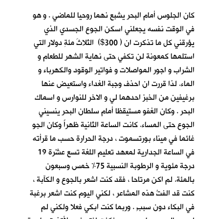
كان الجلوس أمام البحر يشبع نهما روحيا للماضي . و هو
في الوقت نفسه يجعلني اسكن الجوع الجسدي الذي
يؤرقني كل ما تذكرت ان ( 300$) الثلاثَ مئةِ دولارٍ التي
استلمها كمعونة لن تكفي حتى نهاية الشهر للطعام و
الشراب و اجور المواصلات و فواتير الوقود والكهرباء و
الماء. لذا قررت ان احذف وجبة الغداء واستعيض عنها
برغيفين من الخبز احدهما لي و الاخر للنوارس و اسماك
البحر . وكان الغفو مستيقظا أمام سلطان البحر ينسيني
الجوع حتى المساء. كانت الساعة الثانية ظهراً وكان الجو
غائما في ميناء بورتسموت ، درجة الحرارة حسب ما قرأته
في الساعة الجدارية لمعهد تعليم اللغة تسع عشْرة 19
درجة مئوية و الرطوبة النسبية 75% خمس وسبعون
بالمئة. لم اكن مرتاحا ، فقد كنت اشعر بالجوع و الكآبة ،
كنت قد الفتُ هذه المشاعر ، لكني اليوم كنت اشعر برغبة
في البكاء دون سببٍ . وربما كنت ابكي فعلا ولكني لم