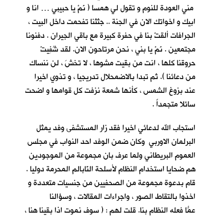
مني العودة للنوم و تقول لي همسا ( نَمْ يا حبيبي … انا و
ابيك و اخواتك الان في الجنة .. جثثنا تفحمت داخل البيت ،
الجرافات ألقتْ بنا في حفرة كبيرة مع باقي الجيران . دفنونا
مجتمعين . نَمْ يا بني ، نحن مرتاحون الان. لقد شُفِيتْ
حروقنا كلها ، انت من بقيت مشوها ، لا تخشَ ، لن ننساك
من دعائنا ). ثم تبدا بالاضمحلال تدريجيا ، و تذوي اخيرا
عند بزوغ الشمس ، كأنها شمعة نزفت كل قوامها و اضحت
سائلا متجمداً .
استجاب الله لدعائي اخيرا فقد زار المستشفى وفد يمثل
البرلمان الاوربي وكان ضمن الوفد احد النواب في مجلس
العموم البريطاني ولما عرف بان مجموعة من الموجودين
هم ضحايا استخدام النظام لأسلحة النّابالم المحرمة دوليا .
قام بدعوة مجموعة من الصحفيين من جنسيات متعددة و
اخذوا بالتقاط الصور ، واجراءات المقالات ، وسؤالنا
عمّا فعله النظام بنا. قلت ُلهم : ( سوف نموت اذا بقينا هنا ،