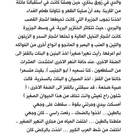
والدي في زورق بخاري. حين وصلنا كانت في استقبالنا عائلة
من اقاربنا. بعد أنْ
صلينا الظهر و تناولنا طعام الغداء.
اخذنا نجوب الجزيرة التي كانت تحيطها اشجار القصب
والبردي ، حيث تتكاثر الخنازير البرية. في وسط الجزيرة
كانت اشجار النخيل العالية و تحتها اشجار السدر و الزيتون
والتين و العنب و البمبر و المانجو و انواع أُخرى من الفواكه
لم اعرفها. رأيت نهيرا صغيراً اخذ البنين و البنات بالقفز الى
الضفة الاخرى .عند حافة النهر الاخرى احتشدت العشرات
من السلطعون ، كنا نسميه ( ابو الجنيب ), بقيت متسمرا
خائفا من القفز ، اخذ الصبيان و البنات بالسخرية. قالت
صبية ضخمة ، قد سبقتني بالقفز الى الضفة الاخرى : (
شلون راح تعيش وانت تخاف من هذا الحيوان الصغير )
أمسكت بيدي وجرتني بقوة .. سقطت على وجهي
بالطين… اخذوا بالضحك .. رفعت راسي .. كان وجهي
ملطخا بالطين … اختفت المياه من مجاري النهير الصغير ..
اختفت من شط العرب الكبير … اخذت بالركض كان