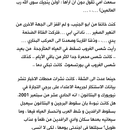
سمعت أمي تقول دون أنْ اراها : (ولن ينجيك سوى الله رب
العالمين) …. ، …
كنت خائفا من ابو الجنيب، و لم اقفز الى الجهة الاخرى من
النهير الصغير … ناداني ابي …فتركتْ الفتاة الضخمة
يدي …. ، ودَّعْنا اقاربنا وصعدنا الى المركب البخاري …
رأيت شمس الغروب تسقط في المياه المتأرجحة من بعيد
.. كانت شمس محمرة جدا اكثر من باقي الأيام .. كذلك
شمس الغروب في بورتسموث كانت تبكي دما ..
حينما عدتَ الى الشقة ، كانت نشرات محطات الاخبار تنشر
بيانات الاستنكار لجريمة الاعتداء على برجي التجارة في
نيويورك و البنتاغون ؛ انه الحادي عشر من سبتمبر 2001.
هل كانت نبوءة بان سقوط البرجين و البنتاغون سيعجل
بسقوط الرافدين و شط العرب وانحسار المياه فيها ، وما
سيعانيه بعدها سكان وادي الرافدين من ظمأ و عذاب
طويل؟ سجلتها في اجندتي يومها ، لكي لا انسى.