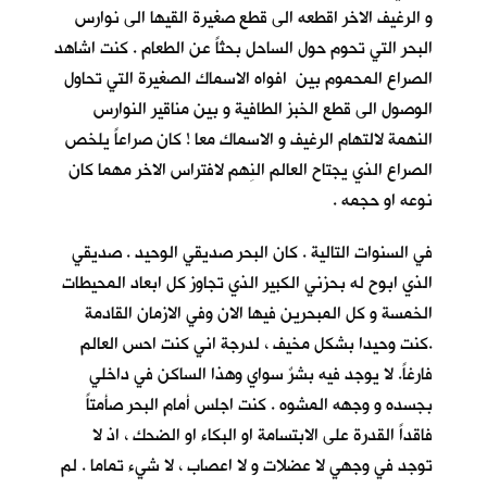
و الرغيف الاخر اقطعه الى قطع صغيرة القيها الى نوارس
البحر التي تحوم حول الساحل بحثاً عن الطعام . كنت اشاهد
الصراع المحموم بين افواه الاسماك الصغيرة التي تحاول
الوصول الى قطع الخبز الطافية و بين مناقير النوارس
النهمة لالتهام الرغيف و الاسماك معا ! كان صراعاً يلخص
الصراع الذي يجتاح العالم النِهم لافتراس الاخر مهما كان
نوعه او حجمه .
في السنوات التالية . كان البحر صديقي الوحيد . صديقي
الذي ابوح له بحزني الكبير الذي تجاوز كل ابعاد المحيطات
الخمسة و كل المبحرين فيها الان وفي الازمان القادمة
.كنت وحيدا بشكل مخيف ، لدرجة اني كنت احس العالم
فارغاً. لا يوجد فيه بشرٌ سواي وهذا الساكن في داخلي
بجسده و وجهه المشوه . كنت اجلس أمام البحر صأمتاً
فاقداً القدرة على الابتسامة او البكاء او الضحك ، اذ لا
توجد في وجهي لا عضلات و لا اعصاب ، لا شيء تماما . لم