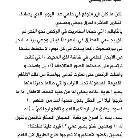
لكن ما كان غير متوقعٍ في حلمي هذا اليوم؛ الذي يصادف
الذكرى العاشرة لحرق وجهي وجسدي
بالنّابالم ؛ اني حينما استمريتُ في الركض نحو النهر لم
القِ بجسمي المحترق في النهر ؛ (( فيبتل وجهي برذاذ البحر
في بورتسموث ، كما يحدث في كل يوم ، لاستيقظ عندها
من الابحار الحلمي في شاشة افق المحيط ، التي كانت
ترتسم على صفحتها الصور المتلاحقة )) ؛ بل واصلت و
واصلت الركض حتى تعثرت قدمي بواحدة من تلك الالغام
القديمة المدفونة تحت التراب والتي طالما حذرَنا منها
بصير القرية ..كانه يحكي لنا عن جنية تخطف الاطفال اذا ما
خرجوا ليلا الى الحقل بدون صحبة احد من اهلهم .. (
فسوف يطبق على ارجلكم اللغم و تقطع ارجلكم) .. ( اه
يمه.. يمه ..) اصرخ مع بقية الصبيان الصغار خائفين ونقول
له : ( وبعدين شنو يصير عمي ؟ ) فيرد علينا ضاحكا :
(بعدين ركضوا لأهلكم و لا تخرجوا خارج الطريق لان اللغم