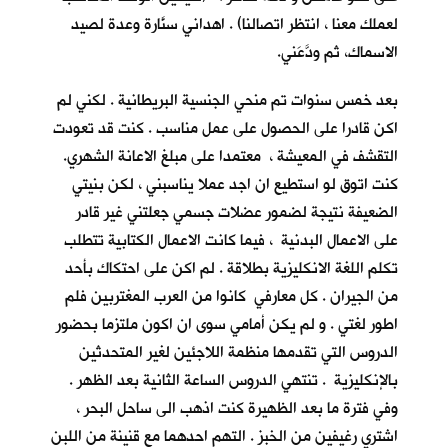
لعملك معنا ، انتظر اتصالنا) . اهداني سنَّارة وعدة لصيد
الاسماك، ثم ودَّعَني.
بعد خمس سنوات تم منحي الجنسية البريطانية . لكني لم
اكن قادرا على الحصول على عمل مناسب . كنت قد تعودت
التقشف في المعيشة ، معتمدا على مبلغ الاعانة الشهري.
كنت اتوق لو استطيع ان اجد عملا يناسبني ، لكن بنيتي
الضعيفة نتيجة لضمور عضلات جسمي جعلتني غير قادر
على الاعمال البدنية ، فيما كانت الاعمال الكتابية تتطلب
تكلم اللغة الانكليزية بطلاقة . لم اكن على احتكاك بأحد
من الجيران . كل معارفي كانوا من العرب المغتربين فلم
اطور لغتي . و لم يكن أمامي سوى ان اكون ملتزما بحضور
الدروس التي تقدمها منظمة اللاجئين لغير المتحدثين
بالإنكليزية . تنتهي الدروس الساعة الثانية بعد الظهر .
وفي فترة ما بعد الظهيرة كنت اذهب الى ساحل البحر ،
اشتري رغيفين من الخبز . التهم احدهما مع قنينة من اللبن