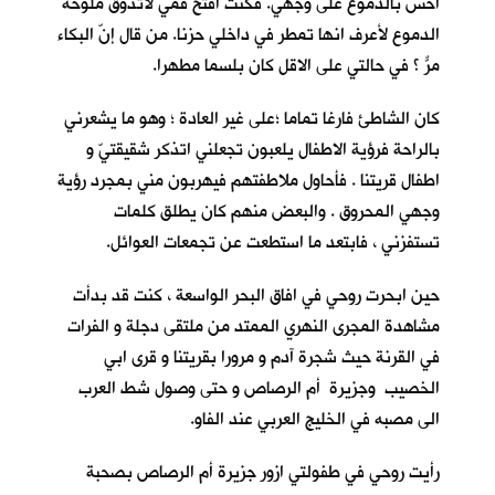
احس بالدموع على وجهي. فكنت افتح فمي لأتذوق ملوحة
الدموع لأعرف انها تمطر في داخلي حزنا. من قال إنّ البكاء
مرٌّ ؟ في حالتي على الاقل كان بلسما مطهرا.
كان الشاطئ فارغا تماما ؛على غير العادة ؛ وهو ما يشعرني
بالراحة فرؤية الاطفال يلعبون تجعلني اتذكر شقيقتيّ و
اطفال قريتنا . فأحاول ملاطفتهم فيهربون مني بمجرد رؤية
وجهي المحروق . والبعض منهم كان يطلق كلمات
تستفزني ، فابتعد ما استطعت عن تجمعات العوائل.
حين ابحرت روحي في افاق البحر الواسعة ، كنت قد بدأت
مشاهدة المجرى النهري الممتد من ملتقى دجلة و الفرات
في القرنة حيث شجرة آدم و مرورا بقريتنا و قرى ابي
الخصيب وجزيرة أم الرصاص و حتى وصول شط العرب
الى مصبه في الخليج العربي عند الفاو.
رأيت روحي في طفولتي ازور جزيرة أم الرصاص بصحبة