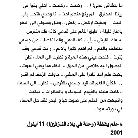
ما يتشاقى عمي! ) … ركضت .. ركضت .. اهلي بقوا في
بيتنا المحترق .. لم ينجُ منهم احدٌ .. انا وحدي فتحت باب
البيت …وبقيت اركض ..اركض .. وقبل وصولي الى النهر
بأمتار قليلة ، اطبق اللغم على قدمي كانه فك مفترس
لسمك القرش .. رأيت كف قدمي وقد انفصلت عن جسمي
متلطخة بالدم .. لم اهتم كثيرا بالألم .. رأيت قدمي وقد
بُترتْ .. فتحت عيني هذه المرة و نظرت الى الماء ، كان
الوصول اليه خلاصي من الحرق .. البقاء هنا يعني الموت ..
بكيت فلم اعد قادرا على المشي .. حاولت الزحف لم اقدر
… فكأن اللغم قد قيد جسدي بالأرض .. نظرت الى السماء
.. كانت مليئة بالغيوم السوداء و بالطائرات .. فبكيت …
وانتبهت من الحلم على صوت هياج البحر فقد حل المساء
في بورتسموث.
حلم يقظة (رحلة في بلاد النازفين!) 11 ايلول
#
2001