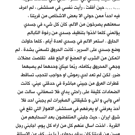
…، …. حين أفقتُ ، رأيت نفسي في مستشفى ، لم اعرف
فيه احداً ممن حولي الا بعض الاشخاص من قريتنا ،
سمعتهم يصرخون من الالم. كان كل شيء في جسدي
يؤلمني كلما اخذوا بتنظيف جسدي من رغوة النّابالم
الحارق . استمر الالم في جسدي لعدة أيام ، كلما حاولت
وضع جسدي على السرير ، كانت الحروق تلسعني بشدة . لم
اتمكن من الشرب او المضغ او البلع فقد تقلصت عضلات
وجهي المحروق بكامله. ربَّما عينايَ وحدهما لم يصبهما
ضرر. لكن لم تعد لدي رموش او حواجب لتحجب تساقط
قطرات العرق من جبيني مباشرة في حدقتي عيني. كانت
الضمادات كثيفة على راحتي يداي فلا تسعفاني. سالت عن
أمي وابي و اخي و شقيقاتي الصغيرات لم يجبني احد فلا
أحدَ يعرفني او يعرفهم في مستشفى الاهواز التي تقع في
شرق ايران ، حيث جلبني المنتفضون بعد انسحابهم من
القرية . اخذت اسال عنهم كل من اراه كل يوم. اجابني رجل
مسن من قريتنا كان يرقد بجواري ( يا بني كف عن الاسئلة