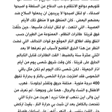
قلوبهم دوافع الانتقام و حب الدفاع عن السلطة و اصبحوا
اصدقاء ، او لنقل اصبحوا لا يريدون ان يحملوا السلاح ضد
بعضهم البعض . كان المنطق هو لا منطق تلك الأيام
العصيبة ، التي انتهت ، او لنقل ابتدأت مآسيها ، حين حلَّقتْ
فوق قريتنا طائرات النظام ، الممنوعة من الطيران حسب
اتفاق وقف اطلاق النار الموقَّع مع قوات التحالف. التي غضت
النظر عن هذا الخرق الفاضح لأسباب لم نعرفها الا بعد
اثنتي عشْرةَ سنة بالضبط ! القت الطائرات قنابل النّابالم
الحارق على قريتنا . كان وقت شروق شمس يوم من أيام
اذار الجميلة ، لكن شمس ذلك اليوم لم تكن مثل باقي
الشموس فقد امتزجت حرارة الشمس بالنار و بحرارة تفوق
400 درجة مئوية . مخلفة حروق وتقشر لجلودنا . فهرب
الاطفال و النساء والرجال ، همنا على وجوهنا ، لم نعرف من
اين والى اين نذهب او ماذا نريد ! هربت من دارنا التي
تفحمت بالكامل بعد ان شبت بي حرارة النار ، بقيتُ اركض
حتى القيت بنفسي في النهر ، أُغمِيَ علي لساعات طويلة