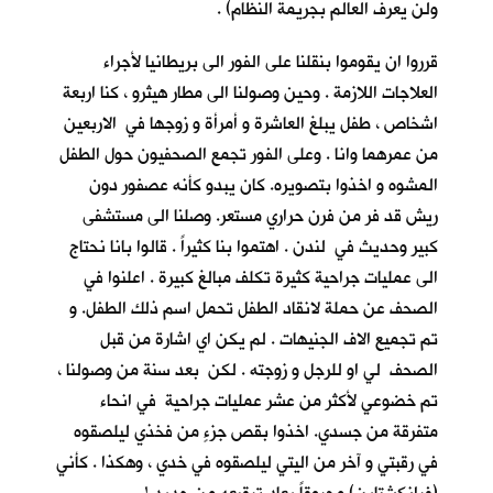
ولن يعرف العالم بجريمة النظام) .
قرروا ان يقوموا بنقلنا على الفور الى بريطانيا لأجراء
العلاجات اللازمة . وحين وصولنا الى مطار هيثرو ، كنا اربعة
اشخاص ، طفل يبلغ العاشرة و أمرأة و زوجها في الاربعين
من عمرهما وانا . وعلى الفور تجمع الصحفيون حول الطفل
المشوه و اخذوا بتصويره. كان يبدو كأنه عصفور دون
ريش قد فر من فرن حراري مستعر. وصلنا الى مستشفى
كبير وحديث في لندن . اهتموا بنا كثيراً . قالوا بانا نحتاج
الى عمليات جراحية كثيرة تكلف مبالغ كبيرة . اعلنوا في
الصحف عن حملة لانقاد الطفل تحمل اسم ذلك الطفل. و
تم تجميع الاف الجنيهات . لم يكن اي اشارة من قبل
الصحف لي او للرجل و زوجته . لكن بعد سنة من وصولنا ،
تم خضوعي لأكثر من عشر عمليات جراحية في انحاء
متفرقة من جسدي. اخذوا بقص جزءٍ من فخذي ليلصقوه
في رقبتي و آخر من اليتي ليلصقوه في خدي ، وهكذا . كأني