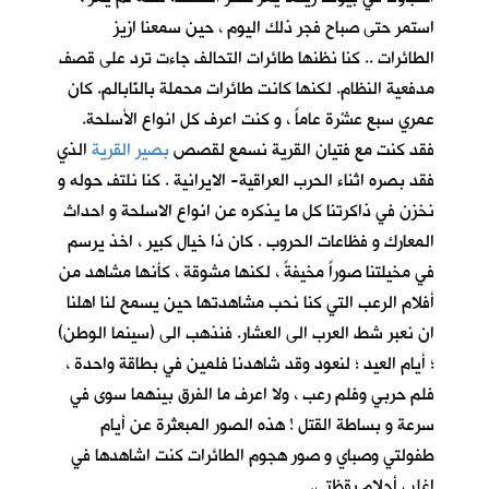
استمر حتى صباح فجر ذلك اليوم ، حين سمعنا ازيز
الطائرات .. كنا نظنها طائرات التحالف جاءت ترد على قصف
مدفعية النظام. لكنها كانت طائرات محملة بالنّابالم. كان
عمري سبع عشْرة عاماً ، و كنت اعرف كل انواع الأسلحة.
فقد كنت مع فتيان القرية نسمع لقصص
بصير القرية
الذي
فقد بصره اثناء الحرب العراقية- الايرانية . كنا نلتف حوله و
نخزن في ذاكرتنا كل ما يذكره عن انواع الاسلحة و احداث
المعارك و فظاعات الحروب . كان ذا خيال كبير ، اخذ يرسم
في مخيلتنا صوراً مخيفةً ، لكنها مشوقة ، كأنها مشاهد من
أفلام الرعب التي كنا نحب مشاهدتها حين يسمح لنا اهلنا
ان نعبر شط العرب الى العشار. فنذهب الى (سينما الوطن)
؛ أيام العيد ؛ لنعود وقد شاهدنا فلمين في بطاقة واحدة ،
فلم حربي وفلم رعب ، ولا اعرف ما الفرق بينهما سوى في
سرعة و بساطة القتل ! هذه الصور المبعثرة عن أيام
طفولتي وصباي و صور هجوم الطائرات كنت اشاهدها في
اغلب أحلام يقظتي.