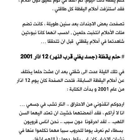
حلم يقظة ذلك اليوم. ثم أغطُّ في نوم عميق دون أحلام ،
فقد استنزفت أحلام اليقظة كل طاقتي .
تصفحت بعض الاجندات بعد سنين طويلة ، كانت تضم
مئات الأحلام انتخبت حلمين , احسب انهما كانا نبوءتين
شاهدتما في أحلام يقظتي قبل ان تتحققا …
حلم يقظة (جسد يغلي قرب النهر) 12 اذار 2001
#
في تلك الليلة عدت الى شقتي بعد ان عشتُ حلما يختلف
عن أحلام اليقظة السابقة. فتحت الصفحة كان يوم 12 اذار
من عام 2001 و بدأت الكتابة :
ارجوكم انقذوني من الاحتراق .. النار تشب في جسمي …
انا لا أراكم ، فقد أغمضتهما خشيت ان تمتد اليهما السن
اللهب. .. لقد احرقونا دون سبب .. نحن اناس قرويون
بسطاء لم نعرف يوما للحروب سببا مهما تكلموا عنها في
نشرات الاخبار. كان ابي يقول دوما : ( اللهم اشغل