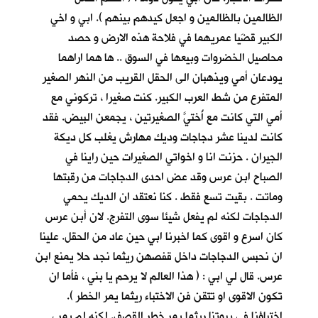
الظالمين بالظالمين و اجعل كيدهم بينهم ). ابي و اخي
الكبير قضَيا عمريهما في فلاحة هذه الارض و حصد
محاصيل الخضروات وبيعها في السوق .. ها هما اراهما
يودعان أمي ويذهبان الى الحقل القريب من النهر الصغير
المتفرع من شط العرب الكبير. كنت صغيرا ، تركوني مع
أمي التي كانت مع أُختيَّ الصغيرتين ، يجمعن البيض. فقد
كانت لدينا عشر دجاجات وديك مهارش يغلب كل ديكة
الجيران . حزنت انا و اخواتي الصغيرات حين راينا في
الصباح ابن عرس وقد عض احدى الدجاجات من رقبتها
وماتت . بقيت تسع فقط . كنا نعتقد ان الديك يحمي
الدجاجات لكنه لم يفعل شيئا سوى التفرج. لان أبن عرس
كان اسرع و اقوى كما اخبرنا ابي حين عاد من الحقل. علينا
ان نحبس الدجاجات داخل قفصهن ريثما نجد حلا يمنع ابن
عرس. قال لي ابي : ( هذا العالم لا يرحم يا بني ، فأما ان
تكون الاقوى او تتقن فن الاختباء ريثما يمر الخطر ).
اختباؤنا في بيوتنا ريثما يمر خطر القصف. لكنه لم يمر ،