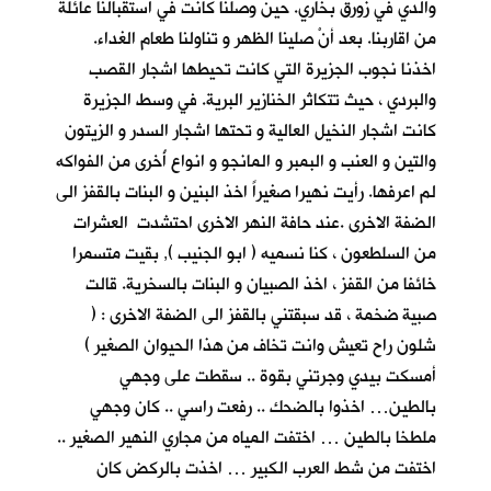
والدي في زورق بخاري. حين وصلنا كانت في استقبالنا عائلة
من اقاربنا. بعد أنْ
صلينا الظهر و تناولنا طعام الغداء.
اخذنا نجوب الجزيرة التي كانت تحيطها اشجار القصب
والبردي ، حيث تتكاثر الخنازير البرية. في وسط الجزيرة
كانت اشجار النخيل العالية و تحتها اشجار السدر و الزيتون
والتين و العنب و البمبر و المانجو و انواع أُخرى من الفواكه
لم اعرفها. رأيت نهيرا صغيراً اخذ البنين و البنات بالقفز الى
الضفة الاخرى .عند حافة النهر الاخرى احتشدت العشرات
من السلطعون ، كنا نسميه ( ابو الجنيب ), بقيت متسمرا
خائفا من القفز ، اخذ الصبيان و البنات بالسخرية. قالت
صبية ضخمة ، قد سبقتني بالقفز الى الضفة الاخرى : (
شلون راح تعيش وانت تخاف من هذا الحيوان الصغير )
أمسكت بيدي وجرتني بقوة .. سقطت على وجهي
بالطين… اخذوا بالضحك .. رفعت راسي .. كان وجهي
ملطخا بالطين … اختفت المياه من مجاري النهير الصغير ..
اختفت من شط العرب الكبير … اخذت بالركض كان