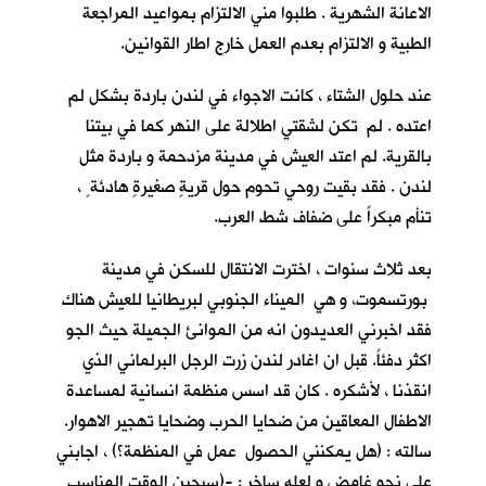
الاعانة الشهرية . طلبوا مني الالتزام بمواعيد المراجعة
الطبية و الالتزام بعدم العمل خارج اطار القوانين.
عند حلول الشتاء ، كانت الاجواء في لندن باردة بشكل لم
اعتده . لم تكن لشقتي اطلالة على النهر كما في بيتنا
بالقرية. لم اعتد العيش في مدينة مزدحمة و باردة مثل
لندن . فقد بقيت روحي تحوم حول قريةٍ صغيرةٍ هادئة ٍ ،
تنأم مبكراً على ضفاف شط العرب.
بعد ثلاث سنوات ، اخترت الانتقال للسكن في مدينة
بورتسموت، و هي الميناء الجنوبي لبريطانيا للعيش هناك
فقد اخبرني العديدون انه من الموانئ الجميلة حيث الجو
اكثر دفئاً. قبل ان اغادر لندن زرت الرجل البرلماني الذي
انقذنا ، لأشكره . كان قد اسس منظمة انسانية لمساعدة
الاطفال المعاقين من ضحايا الحرب وضحايا تهجير الاهوار.
سالته : (هل يمكنني الحصول عمل في المنظمة؟) ، اجابني
على نحو غامض و لعله ساخر : -(سيحين الوقت المناسب