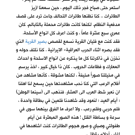
استمر حتى صباح فجر ذلك اليوم ، حين سمعنا ازيز
الطائرات .. كنا نظنها طائرات التحالف جاءت ترد على قصف
مدفعية النظام. لكنها كانت طائرات محملة بالنّابالم. كان
عمري سبع عشْرة عاماً ، و كنت اعرف كل انواع الأسلحة.
فقد كنت مع فتيان القرية نسمع لقصص
بصير القرية
الذي
فقد بصره اثناء الحرب العراقية- الايرانية . كنا نلتف حوله و
نخزن في ذاكرتنا كل ما يذكره عن انواع الاسلحة و احداث
المعارك و فظاعات الحروب . كان ذا خيال كبير ، اخذ يرسم
في مخيلتنا صوراً مخيفةً ، لكنها مشوقة ، كأنها مشاهد من
أفلام الرعب التي كنا نحب مشاهدتها حين يسمح لنا اهلنا
ان نعبر شط العرب الى العشار. فنذهب الى (سينما الوطن)
؛ أيام العيد ؛ لنعود وقد شاهدنا فلمين في بطاقة واحدة ،
فلم حربي وفلم رعب ، ولا اعرف ما الفرق بينهما سوى في
سرعة و بساطة القتل ! هذه الصور المبعثرة عن أيام
طفولتي وصباي و صور هجوم الطائرات كنت اشاهدها في
اغلب أحلام يقظتي.