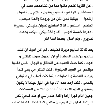
. اهل القرية كلهم ماتوا عدا من تشاهدهم معك في
المستشفى. اتركهم ، دعهم يرقدون بسلام … ذهبوا و
ارتاحوا … وبقينا نحن نئن من جروحنا والمنا عليهم ..
إنسَهم .. إنسَهم .. انا لا استطيع نسيان حفيدتي الصغيرة
..عمرها خمسة أعوام…!).. و اخذ يبكي ..تركته وعدت
لسريري . ولم اسال بعدها احدا اخر .
بعد ثلاثة اسابيع مريرة قضيتها ، لم اكن اعرف ان كنت
سانجو من هذه المعاناة أم ان الحروق سوف تلوّثني و
أموت ، كما حدث للعديد من الاطفال و الرجال الذين فقدوا
حياتهم في الغرف المجاورة . كنت اتذكر أمي وهي تبدأ
بترديد الادعية و الصلوات حينما كنت اُصاب في طفولتي
بالحمى . كنت اردد هذه الادعية في الليل حينما لا يكون
بمقدوري النوم الا بعد اخذ عدة جرعات من المسكنات
.وحين انأم فجرا اراها واقفة عند راسي او عند قدميَّ تكرر
ادعيتها. احاول ان اقوم من مكاني لاحتضنها . لكنها تطلب