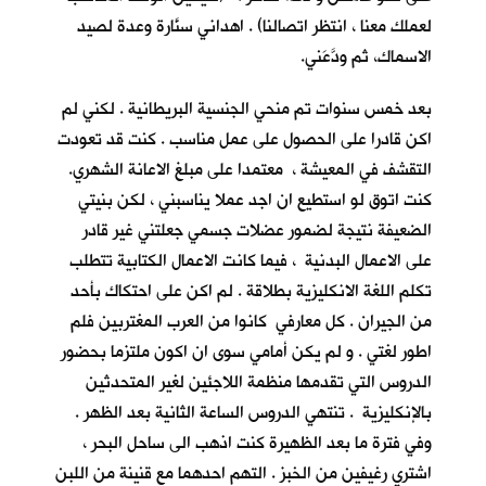
لعملك معنا ، انتظر اتصالنا) . اهداني سنَّارة وعدة لصيد
الاسماك، ثم ودَّعَني.
بعد خمس سنوات تم منحي الجنسية البريطانية . لكني لم
اكن قادرا على الحصول على عمل مناسب . كنت قد تعودت
التقشف في المعيشة ، معتمدا على مبلغ الاعانة الشهري.
كنت اتوق لو استطيع ان اجد عملا يناسبني ، لكن بنيتي
الضعيفة نتيجة لضمور عضلات جسمي جعلتني غير قادر
على الاعمال البدنية ، فيما كانت الاعمال الكتابية تتطلب
تكلم اللغة الانكليزية بطلاقة . لم اكن على احتكاك بأحد
من الجيران . كل معارفي كانوا من العرب المغتربين فلم
اطور لغتي . و لم يكن أمامي سوى ان اكون ملتزما بحضور
الدروس التي تقدمها منظمة اللاجئين لغير المتحدثين
بالإنكليزية . تنتهي الدروس الساعة الثانية بعد الظهر .
وفي فترة ما بعد الظهيرة كنت اذهب الى ساحل البحر ،
اشتري رغيفين من الخبز . التهم احدهما مع قنينة من اللبن