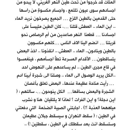
المئات قد خرجوا من تحت طين النهر الغريني، لا يبدو من
اجسادهم سوى عيون تلتمع ، واجسادٍ مكسوةٍ من راسها
حتى القدمين بالطين اللزج … الجميع يصرخون نريد الماء
.. اين الماء .. العطش قتلنا …. كان الطين متيبساً على
اجسادنا … قطعنا النهر صاعدين من أم الرصاص نحو
قريتنا … انضم الينا الاف الناس …كلهم مكسوون
بالطين وينادون.. الماء .. العطش .. انقذونا .. اخذ البعض
يتساقطون… الأقدام المسرعة تطأُ اجسأمهم ، فينغمسوا
في قاع مجرى الطين .. لم يساعدهم على النهوض احد
..الكل يريد الوصول الى الماء .. وصلنا الى شجرة أبينا ادم
… رأيت مناحة عظيمة عندها.. البعض تعلق بأغصان
الشجرة والبعض بساقها… الكل ينوحون…. سالتهم : (
اين دجلة؟ و اين الفرات ؟ لماذا لا يلتقيان هنا و نشرب
مياههما العذبة ؟!) . اجابتني الصبية الضخمة التي دفعتني
في الطين : ( سقط النهران و سيسقط جبلان عظيمان
وستسقط انت بعد سقطتك في الطين ، سقطتين !) ..