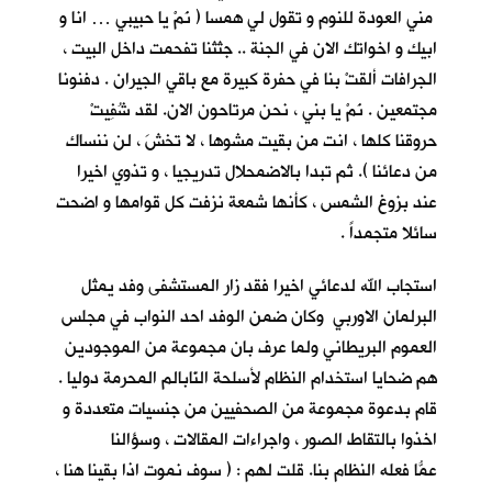
مني العودة للنوم و تقول لي همسا ( نَمْ يا حبيبي … انا و
ابيك و اخواتك الان في الجنة .. جثثنا تفحمت داخل البيت ،
الجرافات ألقتْ بنا في حفرة كبيرة مع باقي الجيران . دفنونا
مجتمعين . نَمْ يا بني ، نحن مرتاحون الان. لقد شُفِيتْ
حروقنا كلها ، انت من بقيت مشوها ، لا تخشَ ، لن ننساك
من دعائنا ). ثم تبدا بالاضمحلال تدريجيا ، و تذوي اخيرا
عند بزوغ الشمس ، كأنها شمعة نزفت كل قوامها و اضحت
سائلا متجمداً .
استجاب الله لدعائي اخيرا فقد زار المستشفى وفد يمثل
البرلمان الاوربي وكان ضمن الوفد احد النواب في مجلس
العموم البريطاني ولما عرف بان مجموعة من الموجودين
هم ضحايا استخدام النظام لأسلحة النّابالم المحرمة دوليا .
قام بدعوة مجموعة من الصحفيين من جنسيات متعددة و
اخذوا بالتقاط الصور ، واجراءات المقالات ، وسؤالنا
عمّا فعله النظام بنا. قلت ُلهم : ( سوف نموت اذا بقينا هنا ،