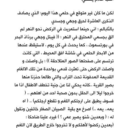
لكن ما كان غير متوقعٍ في حلمي هذا اليوم؛ الذي يصادف
الذكرى العاشرة لحرق وجهي وجسدي
بالنّابالم ؛ اني حينما استمريتُ في الركض نحو النهر لم
القِ بجسمي المحترق في النهر ؛ (( فيبتل وجهي برذاذ البحر
في بورتسموث ، كما يحدث في كل يوم ، لاستيقظ عندها
من الابحار الحلمي في شاشة افق المحيط ، التي كانت
ترتسم على صفحتها الصور المتلاحقة )) ؛ بل واصلت و
واصلت الركض حتى تعثرت قدمي بواحدة من تلك الالغام
القديمة المدفونة تحت التراب والتي طالما حذرَنا منها
بصير القرية ..كانه يحكي لنا عن جنية تخطف الاطفال اذا ما
خرجوا ليلا الى الحقل بدون صحبة احد من اهلهم .. (
فسوف يطبق على ارجلكم اللغم و تقطع ارجلكم) .. ( اه
يمه.. يمه ..) اصرخ مع بقية الصبيان الصغار خائفين ونقول
له : ( وبعدين شنو يصير عمي ؟ ) فيرد علينا ضاحكا :
(بعدين ركضوا لأهلكم و لا تخرجوا خارج الطريق لان اللغم