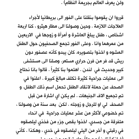
ولن يعرف العالم بجريمة النظام) .
قرروا ان يقوموا بنقلنا على الفور الى بريطانيا لأجراء
العلاجات اللازمة . وحين وصولنا الى مطار هيثرو ، كنا اربعة
اشخاص ، طفل يبلغ العاشرة و أمرأة و زوجها في الاربعين
من عمرهما وانا . وعلى الفور تجمع الصحفيون حول الطفل
المشوه و اخذوا بتصويره. كان يبدو كأنه عصفور دون
ريش قد فر من فرن حراري مستعر. وصلنا الى مستشفى
كبير وحديث في لندن . اهتموا بنا كثيراً . قالوا بانا نحتاج
الى عمليات جراحية كثيرة تكلف مبالغ كبيرة . اعلنوا في
الصحف عن حملة لانقاد الطفل تحمل اسم ذلك الطفل. و
تم تجميع الاف الجنيهات . لم يكن اي اشارة من قبل
الصحف لي او للرجل و زوجته . لكن بعد سنة من وصولنا ،
تم خضوعي لأكثر من عشر عمليات جراحية في انحاء
متفرقة من جسدي. اخذوا بقص جزءٍ من فخذي ليلصقوه
في رقبتي و آخر من اليتي ليلصقوه في خدي ، وهكذا . كأني