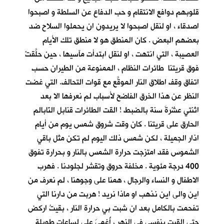
قلوبهم دوافع الانتقام و حب الدفاع عن السلطة و اصبحوا
اصدقاء ، او لنقل اصبحوا لا يريدون ان يحملوا السلاح ضد
بعضهم البعض . كان المنطق هو لا منطق تلك الأيام
العصيبة ، التي انتهت ، او لنقل ابتدأت مآسيها ، حين حلَّقتْ
فوق قريتنا طائرات النظام ، الممنوعة من الطيران حسب
اتفاق وقف اطلاق النار الموقَّع مع قوات التحالف. التي غضت
النظر عن هذا الخرق الفاضح لأسباب لم نعرفها الا بعد
اثنتي عشْرةَ سنة بالضبط ! القت الطائرات قنابل النّابالم
الحارق على قريتنا . كان وقت شروق شمس يوم من أيام
اذار الجميلة ، لكن شمس ذلك اليوم لم تكن مثل باقي
الشموس فقد امتزجت حرارة الشمس بالنار و بحرارة تفوق
400 درجة مئوية . مخلفة حروق وتقشر لجلودنا . فهرب
الاطفال و النساء والرجال ، همنا على وجوهنا ، لم نعرف من
اين والى اين نذهب او ماذا نريد ! هربت من دارنا التي
تفحمت بالكامل بعد ان شبت بي حرارة النار ، بقيتُ اركض
حتى القيت بنفسي في النهر ، أُغمِيَ علي لساعات طويلة