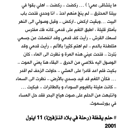
ما يتشاقى عمي! ) … ركضت .. ركضت .. اهلي بقوا في
بيتنا المحترق .. لم ينجُ منهم احدٌ .. انا وحدي فتحت باب
البيت …وبقيت اركض ..اركض .. وقبل وصولي الى النهر
بأمتار قليلة ، اطبق اللغم على قدمي كانه فك مفترس
لسمك القرش .. رأيت كف قدمي وقد انفصلت عن جسمي
متلطخة بالدم .. لم اهتم كثيرا بالألم .. رأيت قدمي وقد
بُترتْ .. فتحت عيني هذه المرة و نظرت الى الماء ، كان
الوصول اليه خلاصي من الحرق .. البقاء هنا يعني الموت ..
بكيت فلم اعد قادرا على المشي .. حاولت الزحف لم اقدر
… فكأن اللغم قد قيد جسدي بالأرض .. نظرت الى السماء
.. كانت مليئة بالغيوم السوداء و بالطائرات .. فبكيت …
وانتبهت من الحلم على صوت هياج البحر فقد حل المساء
في بورتسموث.
حلم يقظة (رحلة في بلاد النازفين!) 11 ايلول
#
2001