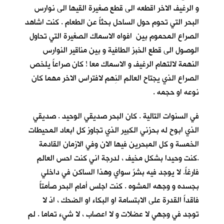
و الرغيف الاخر اقطعه الى قطع صغيرة القيها الى نوارس
البحر التي تحوم حول الساحل بحثاً عن الطعام . كنت اشاهد
الصراع المحموم بين افواه الاسماك الصغيرة التي تحاول
الوصول الى قطع الخبز الطافية و بين مناقير النوارس
النهمة لالتهام الرغيف و الاسماك معا ! كان صراعاً يلخص
الصراع الذي يجتاح العالم النِهم لافتراس الاخر مهما كان
نوعه او حجمه .
في السنوات التالية . كان البحر صديقي الوحيد . صديقي
الذي ابوح له بحزني الكبير الذي تجاوز كل ابعاد المحيطات
الخمسة و كل المبحرين فيها الان وفي الازمان القادمة
.كنت وحيدا بشكل مخيف ، لدرجة اني كنت احس العالم
فارغاً. لا يوجد فيه بشرٌ سواي وهذا الساكن في داخلي
بجسده و وجهه المشوه . كنت اجلس أمام البحر صأمتاً
فاقداً القدرة على الابتسامة او البكاء او الضحك ، اذ لا
توجد في وجهي لا عضلات و لا اعصاب ، لا شيء تماما . لم