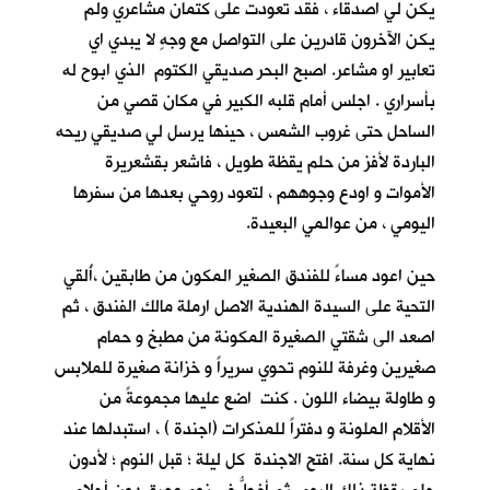
يكن لي اصدقاء ، فقد تعودت على كتمان مشاعري ولم
يكن الآخرون قادرين على التواصل مع وجهٍ لا يبدي اي
تعابير او مشاعر. اصبح البحر صديقي الكتوم الذي ابوح له
بأسراري . اجلس أمام قلبه الكبير في مكان قصي من
الساحل حتى غروب الشمس ، حينها يرسل لي صديقي ريحه
الباردة لأفز من حلم يقظة طويل ، فاشعر بقشعريرة
الأموات و اودع وجوههم ، لتعود روحي بعدها من سفرها
اليومي ، من عوالمي البعيدة.
حين اعود مساءً للفندق الصغير المكون من طابقين ،أُلقي
التحية على السيدة الهندية الاصل ارملة مالك الفندق ، ثم
اصعد الى شقتي الصغيرة المكونة من مطبخ و حمام
صغيرين وغرفة للنوم تحوي سريراً و خزانة صغيرة للملابس
و طاولة بيضاء اللون . كنت اضع عليها مجموعةً من
الأقلام الملونة و دفتراً للمذكرات (اجندة ) ، استبدلها عند
نهاية كل سنة. افتح الاجندة كل ليلة ؛ قبل النوم ؛ لأدون