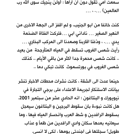
سمعت أمي تقول دون أنْ اراها : (ولن ينجيك سوى الله رب
العالمين) …. ، …
كنت خائفا من ابو الجنيب، و لم اقفز الى الجهة الاخرى من
النهير الصغير … ناداني ابي …فتركتْ الفتاة الضخمة
يدي …. ، ودَّعْنا اقاربنا وصعدنا الى المركب البخاري …
رأيت شمس الغروب تسقط في المياه المتأرجحة من بعيد
.. كانت شمس محمرة جدا اكثر من باقي الأيام .. كذلك
شمس الغروب في بورتسموث كانت تبكي دما ..
حينما عدتَ الى الشقة ، كانت نشرات محطات الاخبار تنشر
بيانات الاستنكار لجريمة الاعتداء على برجي التجارة في
نيويورك و البنتاغون ؛ انه الحادي عشر من سبتمبر 2001.
هل كانت نبوءة بان سقوط البرجين و البنتاغون سيعجل
بسقوط الرافدين و شط العرب وانحسار المياه فيها ، وما
سيعانيه بعدها سكان وادي الرافدين من ظمأ و عذاب
طويل؟ سجلتها في اجندتي يومها ، لكي لا انسى.