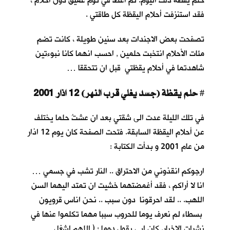
حلم يقظة ذلك اليوم. ثم أغطُّ في نوم عميق دون أحلام ،
فقد استنزفت أحلام اليقظة كل طاقتي .
تصفحت بعض الاجندات بعد سنين طويلة ، كانت تضم
مئات الأحلام انتخبت حلمين , احسب انهما كانا نبوءتين
شاهدتما في أحلام يقظتي قبل ان تتحققا …
حلم يقظة (جسد يغلي قرب النهر) 12 اذار 2001
#
في تلك الليلة عدت الى شقتي بعد ان عشتُ حلما يختلف
عن أحلام اليقظة السابقة. فتحت الصفحة كان يوم 12 اذار
من عام 2001 و بدأت الكتابة :
ارجوكم انقذوني من الاحتراق .. النار تشب في جسمي …
انا لا أراكم ، فقد أغمضتهما خشيت ان تمتد اليهما السن
اللهب. .. لقد احرقونا دون سبب .. نحن اناس قرويون
بسطاء لم نعرف يوما للحروب سببا مهما تكلموا عنها في
نشرات الاخبار. كان ابي يقول دوما : ( اللهم اشغل