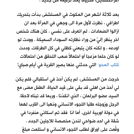
(فرانكشتاين) محروقاً يعاد ترقيعه من جديد !
بعد ثلاثة اشهر من المكوث في المستشفى بدأت بتحريك
اطرافي ، نظرت لأول مرة الى وجهي في المرآة بعد ان
ازالوا الضمادات . لم اتعرف على نفسي . كان هناك شخص
اخر ينظر إليَّ من وراء نظارته السوداء السميكة . وودت لو
اودعه ، و لكنه كان يتبعني كظلي في كل الطرقات. وددت
لو كان حلما مزعجا أو احتمالاً صعب التحقق من احتمالات
كتاب المحو
التي حدثني عنها بصير القرية في أيام صباي!
خرجت من المستشفى. لم يكن أحدٌ في استقبالي فلم يكن
لي أحدٌ من اهلي قد بقي على قيد الحياة. الطفل مضى مع
السيد عضو البرلمان ، الذي انقذنا ، وربما قد تبناه لاحقا.
الرجل وزوجته طلبا اللجوء الانساني وذهبا الى اقارب لهما
في دولة اوربية اخرى. أما انا فقد تم اسكاني منفردا في
شقة في احد ضواحي لندن مخصصة للاجئين الجدد .
وقّعتُ على اوراق لطلب اللجوء الانساني و استلمت مبلغَ