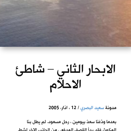
الابحار الثاني – شاطئ
الاحلام
مدونة
سعيد البصري
/ 12 ، اذار، 2005
بعدما ودَّعَنا سعدٌ بيومين ، رحل مسعود. لم يطل بنا
المكوث فقد بدأ القصف المدفعي من الجانب الاخر لشط