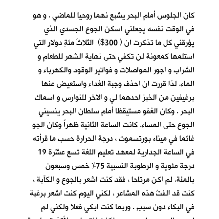
كان الجلوس أمام البحر يشبع نهما روحيا للماضي . و هو
في الوقت نفسه يجعلني اسكن الجوع الجسدي الذي
يؤرقني كل ما تذكرت ان ( 300$) الثلاثَ مئةِ دولارٍ التي
استلمها كمعونة لن تكفي حتى نهاية الشهر للطعام و
الشراب و اجور المواصلات و فواتير الوقود والكهرباء و
الماء. لذا قررت ان احذف وجبة الغداء واستعيض عنها
برغيفين من الخبز احدهما لي و الاخر للنوارس و اسماك
البحر . وكان الغفو مستيقظا أمام سلطان البحر ينسيني
الجوع حتى المساء. كانت الساعة الثانية ظهراً وكان الجو
غائما في ميناء بورتسموت ، درجة الحرارة حسب ما قرأته
في الساعة الجدارية لمعهد تعليم اللغة تسع عشْرة 19
درجة مئوية و الرطوبة النسبية 75% خمس وسبعون
بالمئة. لم اكن مرتاحا ، فقد كنت اشعر بالجوع و الكآبة ،
كنت قد الفتُ هذه المشاعر ، لكني اليوم كنت اشعر برغبة
في البكاء دون سببٍ . وربما كنت ابكي فعلا ولكني لم