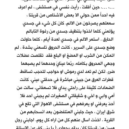
…، …. حين أفقتُ ، رأيت نفسي في مستشفى ، لم اعرف
فيه احداً ممن حولي الا بعض الاشخاص من قريتنا ،
سمعتهم يصرخون من الالم. كان كل شيء في جسدي
يؤلمني كلما اخذوا بتنظيف جسدي من رغوة النّابالم
الحارق . استمر الالم في جسدي لعدة أيام ، كلما حاولت
وضع جسدي على السرير ، كانت الحروق تلسعني بشدة . لم
اتمكن من الشرب او المضغ او البلع فقد تقلصت عضلات
وجهي المحروق بكامله. ربَّما عينايَ وحدهما لم يصبهما
ضرر. لكن لم تعد لدي رموش او حواجب لتحجب تساقط
قطرات العرق من جبيني مباشرة في حدقتي عيني. كانت
الضمادات كثيفة على راحتي يداي فلا تسعفاني. سالت عن
أمي وابي و اخي و شقيقاتي الصغيرات لم يجبني احد فلا
أحدَ يعرفني او يعرفهم في مستشفى الاهواز التي تقع في
شرق ايران ، حيث جلبني المنتفضون بعد انسحابهم من
القرية . اخذت اسال عنهم كل من اراه كل يوم. اجابني رجل
مسن من قريتنا كان يرقد بجواري ( يا بني كف عن الاسئلة