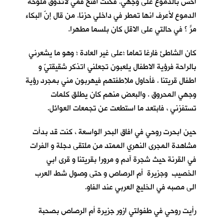
احس بالدموع على وجهي. فكنت افتح فمي لأتذوق ملوحة
الدموع لأعرف انها تمطر في داخلي حزنا. من قال إنّ البكاء
مرٌّ ؟ في حالتي على الاقل كان بلسما مطهرا.
كان الشاطئ فارغا تماما ؛على غير العادة ؛ وهو ما يشعرني
بالراحة فرؤية الاطفال يلعبون تجعلني اتذكر شقيقتيّ و
اطفال قريتنا . فأحاول ملاطفتهم فيهربون مني بمجرد رؤية
وجهي المحروق . والبعض منهم كان يطلق كلمات
تستفزني ، فابتعد ما استطعت عن تجمعات العوائل.
حين ابحرت روحي في افاق البحر الواسعة ، كنت قد بدأت
مشاهدة المجرى النهري الممتد من ملتقى دجلة و الفرات
في القرنة حيث شجرة آدم و مرورا بقريتنا و قرى ابي
الخصيب وجزيرة أم الرصاص و حتى وصول شط العرب
الى مصبه في الخليج العربي عند الفاو.
رأيت روحي في طفولتي ازور جزيرة أم الرصاص بصحبة