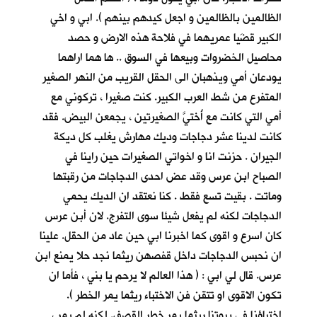
الظالمين بالظالمين و اجعل كيدهم بينهم ). ابي و اخي
الكبير قضَيا عمريهما في فلاحة هذه الارض و حصد
محاصيل الخضروات وبيعها في السوق .. ها هما اراهما
يودعان أمي ويذهبان الى الحقل القريب من النهر الصغير
المتفرع من شط العرب الكبير. كنت صغيرا ، تركوني مع
أمي التي كانت مع أُختيَّ الصغيرتين ، يجمعن البيض. فقد
كانت لدينا عشر دجاجات وديك مهارش يغلب كل ديكة
الجيران . حزنت انا و اخواتي الصغيرات حين راينا في
الصباح ابن عرس وقد عض احدى الدجاجات من رقبتها
وماتت . بقيت تسع فقط . كنا نعتقد ان الديك يحمي
الدجاجات لكنه لم يفعل شيئا سوى التفرج. لان أبن عرس
كان اسرع و اقوى كما اخبرنا ابي حين عاد من الحقل. علينا
ان نحبس الدجاجات داخل قفصهن ريثما نجد حلا يمنع ابن
عرس. قال لي ابي : ( هذا العالم لا يرحم يا بني ، فأما ان
تكون الاقوى او تتقن فن الاختباء ريثما يمر الخطر ).
اختباؤنا في بيوتنا ريثما يمر خطر القصف. لكنه لم يمر ،