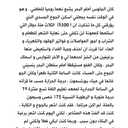
كان الجلوس أمام البحر يشبع نهما روحيا للماضي . و هو
في الوقت نفسه يجعلني اسكن الجوع الجسدي الذي
يؤرقني كل ما تذكرت ان ( 300$) الثلاثَ مئةِ دولارٍ التي
استلمها كمعونة لن تكفي حتى نهاية الشهر للطعام و
الشراب و اجور المواصلات و فواتير الوقود والكهرباء و
الماء. لذا قررت ان احذف وجبة الغداء واستعيض عنها
برغيفين من الخبز احدهما لي و الاخر للنوارس و اسماك
البحر . وكان الغفو مستيقظا أمام سلطان البحر ينسيني
الجوع حتى المساء. كانت الساعة الثانية ظهراً وكان الجو
غائما في ميناء بورتسموت ، درجة الحرارة حسب ما قرأته
في الساعة الجدارية لمعهد تعليم اللغة تسع عشْرة 19
درجة مئوية و الرطوبة النسبية 75% خمس وسبعون
بالمئة. لم اكن مرتاحا ، فقد كنت اشعر بالجوع و الكآبة ،
كنت قد الفتُ هذه المشاعر ، لكني اليوم كنت اشعر برغبة
في البكاء دون سببٍ . وربما كنت ابكي فعلا ولكني لم