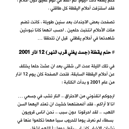
حلم يقظة ذلك اليوم. ثم أغطُّ في نوم عميق دون أحلام ،
فقد استنزفت أحلام اليقظة كل طاقتي .
تصفحت بعض الاجندات بعد سنين طويلة ، كانت تضم
مئات الأحلام انتخبت حلمين , احسب انهما كانا نبوءتين
شاهدتما في أحلام يقظتي قبل ان تتحققا …
حلم يقظة (جسد يغلي قرب النهر) 12 اذار 2001
#
في تلك الليلة عدت الى شقتي بعد ان عشتُ حلما يختلف
عن أحلام اليقظة السابقة. فتحت الصفحة كان يوم 12 اذار
من عام 2001 و بدأت الكتابة :
ارجوكم انقذوني من الاحتراق .. النار تشب في جسمي …
انا لا أراكم ، فقد أغمضتهما خشيت ان تمتد اليهما السن
اللهب. .. لقد احرقونا دون سبب .. نحن اناس قرويون
بسطاء لم نعرف يوما للحروب سببا مهما تكلموا عنها في
نشرات الاخبار. كان ابي يقول دوما : ( اللهم اشغل