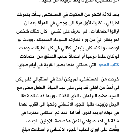
(فرانكشتاين) محروقاً يعاد ترقيعه من جديد !
بعد ثلاثة اشهر من المكوث في المستشفى بدأت بتحريك
اطرافي ، نظرت لأول مرة الى وجهي في المرآة بعد ان
ازالوا الضمادات . لم اتعرف على نفسي . كان هناك شخص
اخر ينظر إليَّ من وراء نظارته السوداء السميكة . وودت لو
اودعه ، و لكنه كان يتبعني كظلي في كل الطرقات. وددت
لو كان حلما مزعجا أو احتمالاً صعب التحقق من احتمالات
كتاب المحو
التي حدثني عنها بصير القرية في أيام صباي!
خرجت من المستشفى. لم يكن أحدٌ في استقبالي فلم يكن
لي أحدٌ من اهلي قد بقي على قيد الحياة. الطفل مضى مع
السيد عضو البرلمان ، الذي انقذنا ، وربما قد تبناه لاحقا.
الرجل وزوجته طلبا اللجوء الانساني وذهبا الى اقارب لهما
في دولة اوربية اخرى. أما انا فقد تم اسكاني منفردا في
شقة في احد ضواحي لندن مخصصة للاجئين الجدد .
وقّعتُ على اوراق لطلب اللجوء الانساني و استلمت مبلغَ