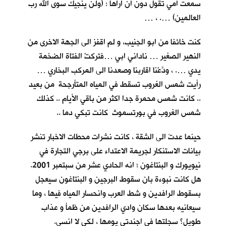
سمعت أمي تقول دون أنْ اراها : (ولن ينجيك سوى الله رب
العالمين) …. ، …
كنت خائفا من ابو الجنيب، و لم اقفز الى الجهة الاخرى من
النهير الصغير … ناداني ابي …فتركتْ الفتاة الضخمة
يدي …. ، ودَّعْنا اقاربنا وصعدنا الى المركب البخاري …
رأيت شمس الغروب تسقط في المياه المتأرجحة من بعيد
.. كانت شمس محمرة جدا اكثر من باقي الأيام .. كذلك
شمس الغروب في بورتسموث كانت تبكي دما ..
حينما عدتَ الى الشقة ، كانت نشرات محطات الاخبار تنشر
بيانات الاستنكار لجريمة الاعتداء على برجي التجارة في
نيويورك و البنتاغون ؛ انه الحادي عشر من سبتمبر 2001.
هل كانت نبوءة بان سقوط البرجين و البنتاغون سيعجل
بسقوط الرافدين و شط العرب وانحسار المياه فيها ، وما
سيعانيه بعدها سكان وادي الرافدين من ظمأ و عذاب
طويل؟ سجلتها في اجندتي يومها ، لكي لا انسى.