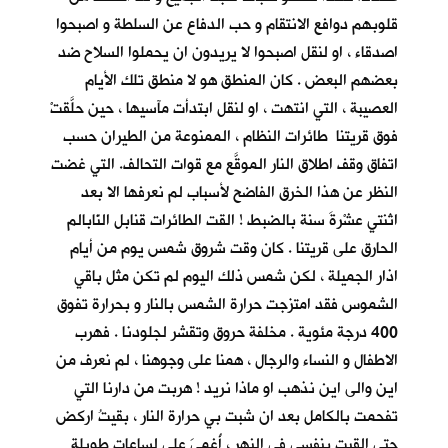
قلوبهم دوافع الانتقام و حب الدفاع عن السلطة و اصبحوا
اصدقاء ، او لنقل اصبحوا لا يريدون ان يحملوا السلاح ضد
بعضهم البعض . كان المنطق هو لا منطق تلك الأيام
العصيبة ، التي انتهت ، او لنقل ابتدأت مآسيها ، حين حلَّقتْ
فوق قريتنا طائرات النظام ، الممنوعة من الطيران حسب
اتفاق وقف اطلاق النار الموقَّع مع قوات التحالف. التي غضت
النظر عن هذا الخرق الفاضح لأسباب لم نعرفها الا بعد
اثنتي عشْرةَ سنة بالضبط ! القت الطائرات قنابل النّابالم
الحارق على قريتنا . كان وقت شروق شمس يوم من أيام
اذار الجميلة ، لكن شمس ذلك اليوم لم تكن مثل باقي
الشموس فقد امتزجت حرارة الشمس بالنار و بحرارة تفوق
400 درجة مئوية . مخلفة حروق وتقشر لجلودنا . فهرب
الاطفال و النساء والرجال ، همنا على وجوهنا ، لم نعرف من
اين والى اين نذهب او ماذا نريد ! هربت من دارنا التي
تفحمت بالكامل بعد ان شبت بي حرارة النار ، بقيتُ اركض
حتى القيت بنفسي في النهر ، أُغمِيَ علي لساعات طويلة