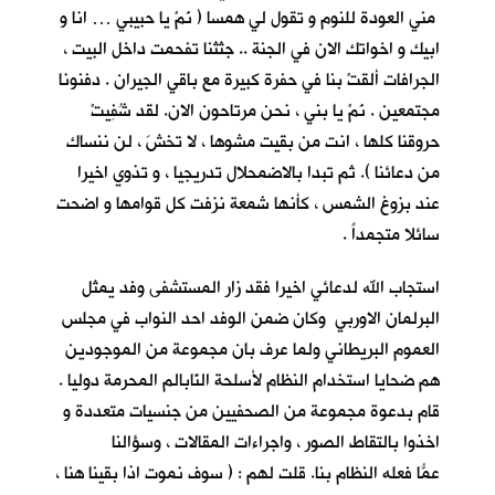
مني العودة للنوم و تقول لي همسا ( نَمْ يا حبيبي … انا و
ابيك و اخواتك الان في الجنة .. جثثنا تفحمت داخل البيت ،
الجرافات ألقتْ بنا في حفرة كبيرة مع باقي الجيران . دفنونا
مجتمعين . نَمْ يا بني ، نحن مرتاحون الان. لقد شُفِيتْ
حروقنا كلها ، انت من بقيت مشوها ، لا تخشَ ، لن ننساك
من دعائنا ). ثم تبدا بالاضمحلال تدريجيا ، و تذوي اخيرا
عند بزوغ الشمس ، كأنها شمعة نزفت كل قوامها و اضحت
سائلا متجمداً .
استجاب الله لدعائي اخيرا فقد زار المستشفى وفد يمثل
البرلمان الاوربي وكان ضمن الوفد احد النواب في مجلس
العموم البريطاني ولما عرف بان مجموعة من الموجودين
هم ضحايا استخدام النظام لأسلحة النّابالم المحرمة دوليا .
قام بدعوة مجموعة من الصحفيين من جنسيات متعددة و
اخذوا بالتقاط الصور ، واجراءات المقالات ، وسؤالنا
عمّا فعله النظام بنا. قلت ُلهم : ( سوف نموت اذا بقينا هنا ،