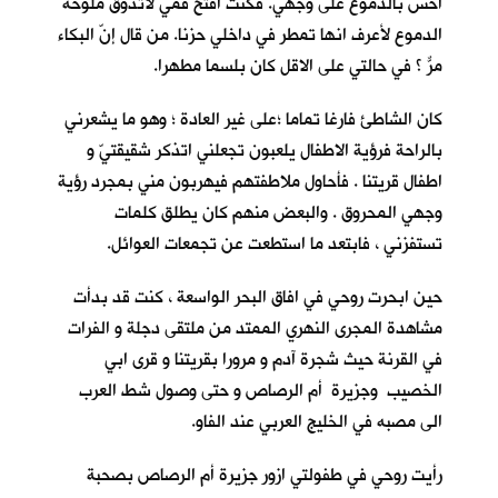
احس بالدموع على وجهي. فكنت افتح فمي لأتذوق ملوحة
الدموع لأعرف انها تمطر في داخلي حزنا. من قال إنّ البكاء
مرٌّ ؟ في حالتي على الاقل كان بلسما مطهرا.
كان الشاطئ فارغا تماما ؛على غير العادة ؛ وهو ما يشعرني
بالراحة فرؤية الاطفال يلعبون تجعلني اتذكر شقيقتيّ و
اطفال قريتنا . فأحاول ملاطفتهم فيهربون مني بمجرد رؤية
وجهي المحروق . والبعض منهم كان يطلق كلمات
تستفزني ، فابتعد ما استطعت عن تجمعات العوائل.
حين ابحرت روحي في افاق البحر الواسعة ، كنت قد بدأت
مشاهدة المجرى النهري الممتد من ملتقى دجلة و الفرات
في القرنة حيث شجرة آدم و مرورا بقريتنا و قرى ابي
الخصيب وجزيرة أم الرصاص و حتى وصول شط العرب
الى مصبه في الخليج العربي عند الفاو.
رأيت روحي في طفولتي ازور جزيرة أم الرصاص بصحبة