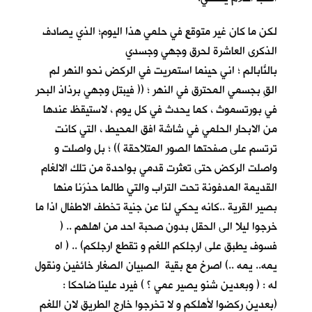
لكن ما كان غير متوقعٍ في حلمي هذا اليوم؛ الذي يصادف
الذكرى العاشرة لحرق وجهي وجسدي
بالنّابالم ؛ اني حينما استمريتُ في الركض نحو النهر لم
القِ بجسمي المحترق في النهر ؛ (( فيبتل وجهي برذاذ البحر
في بورتسموث ، كما يحدث في كل يوم ، لاستيقظ عندها
من الابحار الحلمي في شاشة افق المحيط ، التي كانت
ترتسم على صفحتها الصور المتلاحقة )) ؛ بل واصلت و
واصلت الركض حتى تعثرت قدمي بواحدة من تلك الالغام
القديمة المدفونة تحت التراب والتي طالما حذرَنا منها
بصير القرية ..كانه يحكي لنا عن جنية تخطف الاطفال اذا ما
خرجوا ليلا الى الحقل بدون صحبة احد من اهلهم .. (
فسوف يطبق على ارجلكم اللغم و تقطع ارجلكم) .. ( اه
يمه.. يمه ..) اصرخ مع بقية الصبيان الصغار خائفين ونقول
له : ( وبعدين شنو يصير عمي ؟ ) فيرد علينا ضاحكا :
(بعدين ركضوا لأهلكم و لا تخرجوا خارج الطريق لان اللغم