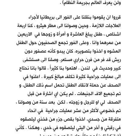
ولن يعرف العالم بجريمة النظام) .
قرروا ان يقوموا بنقلنا على الفور الى بريطانيا لأجراء
العلاجات اللازمة . وحين وصولنا الى مطار هيثرو ، كنا اربعة
اشخاص ، طفل يبلغ العاشرة و أمرأة و زوجها في الاربعين
من عمرهما وانا . وعلى الفور تجمع الصحفيون حول الطفل
المشوه و اخذوا بتصويره. كان يبدو كأنه عصفور دون
ريش قد فر من فرن حراري مستعر. وصلنا الى مستشفى
كبير وحديث في لندن . اهتموا بنا كثيراً . قالوا بانا نحتاج
الى عمليات جراحية كثيرة تكلف مبالغ كبيرة . اعلنوا في
الصحف عن حملة لانقاد الطفل تحمل اسم ذلك الطفل. و
تم تجميع الاف الجنيهات . لم يكن اي اشارة من قبل
الصحف لي او للرجل و زوجته . لكن بعد سنة من وصولنا ،
تم خضوعي لأكثر من عشر عمليات جراحية في انحاء
متفرقة من جسدي. اخذوا بقص جزءٍ من فخذي ليلصقوه
في رقبتي و آخر من اليتي ليلصقوه في خدي ، وهكذا . كأني