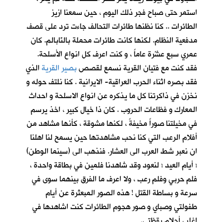
استمر حتى صباح فجر ذلك اليوم ، حين سمعنا ازيز
الطائرات .. كنا نظنها طائرات التحالف جاءت ترد على قصف
مدفعية النظام. لكنها كانت طائرات محملة بالنّابالم. كان
عمري سبع عشْرة عاماً ، و كنت اعرف كل انواع الأسلحة.
فقد كنت مع فتيان القرية نسمع لقصص
بصير القرية
الذي
فقد بصره اثناء الحرب العراقية- الايرانية . كنا نلتف حوله و
نخزن في ذاكرتنا كل ما يذكره عن انواع الاسلحة و احداث
المعارك و فظاعات الحروب . كان ذا خيال كبير ، اخذ يرسم
في مخيلتنا صوراً مخيفةً ، لكنها مشوقة ، كأنها مشاهد من
أفلام الرعب التي كنا نحب مشاهدتها حين يسمح لنا اهلنا
ان نعبر شط العرب الى العشار. فنذهب الى (سينما الوطن)
؛ أيام العيد ؛ لنعود وقد شاهدنا فلمين في بطاقة واحدة ،
فلم حربي وفلم رعب ، ولا اعرف ما الفرق بينهما سوى في
سرعة و بساطة القتل ! هذه الصور المبعثرة عن أيام
طفولتي وصباي و صور هجوم الطائرات كنت اشاهدها في
اغلب أحلام يقظتي.