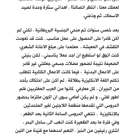
لعملك معنا ، انتظر اتصالنا) . اهداني سنَّارة وعدة لصيد
الاسماك، ثم ودَّعَني.
بعد خمس سنوات تم منحي الجنسية البريطانية . لكني لم
اكن قادرا على الحصول على عمل مناسب . كنت قد تعودت
التقشف في المعيشة ، معتمدا على مبلغ الاعانة الشهري.
كنت اتوق لو استطيع ان اجد عملا يناسبني ، لكن بنيتي
الضعيفة نتيجة لضمور عضلات جسمي جعلتني غير قادر
على الاعمال البدنية ، فيما كانت الاعمال الكتابية تتطلب
تكلم اللغة الانكليزية بطلاقة . لم اكن على احتكاك بأحد
من الجيران . كل معارفي كانوا من العرب المغتربين فلم
اطور لغتي . و لم يكن أمامي سوى ان اكون ملتزما بحضور
الدروس التي تقدمها منظمة اللاجئين لغير المتحدثين
بالإنكليزية . تنتهي الدروس الساعة الثانية بعد الظهر .
وفي فترة ما بعد الظهيرة كنت اذهب الى ساحل البحر ،
اشتري رغيفين من الخبز . التهم احدهما مع قنينة من اللبن