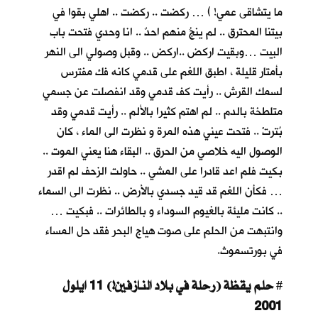
ما يتشاقى عمي! ) … ركضت .. ركضت .. اهلي بقوا في
بيتنا المحترق .. لم ينجُ منهم احدٌ .. انا وحدي فتحت باب
البيت …وبقيت اركض ..اركض .. وقبل وصولي الى النهر
بأمتار قليلة ، اطبق اللغم على قدمي كانه فك مفترس
لسمك القرش .. رأيت كف قدمي وقد انفصلت عن جسمي
متلطخة بالدم .. لم اهتم كثيرا بالألم .. رأيت قدمي وقد
بُترتْ .. فتحت عيني هذه المرة و نظرت الى الماء ، كان
الوصول اليه خلاصي من الحرق .. البقاء هنا يعني الموت ..
بكيت فلم اعد قادرا على المشي .. حاولت الزحف لم اقدر
… فكأن اللغم قد قيد جسدي بالأرض .. نظرت الى السماء
.. كانت مليئة بالغيوم السوداء و بالطائرات .. فبكيت …
وانتبهت من الحلم على صوت هياج البحر فقد حل المساء
في بورتسموث.
حلم يقظة (رحلة في بلاد النازفين!) 11 ايلول
#
2001