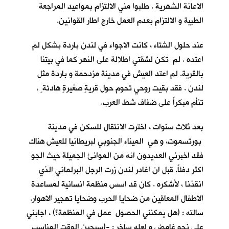
الاعانة الشهرية . طلبوا مني الالتزام بمواعيد المراجعة
الطبية و الالتزام بعدم العمل خارج اطار القوانين.
عند حلول الشتاء ، كانت الاجواء في لندن باردة بشكل لم
اعتده . لم تكن لشقتي اطلالة على النهر كما في بيتنا
بالقرية. لم اعتد العيش في مدينة مزدحمة و باردة مثل
لندن . فقد بقيت روحي تحوم حول قريةٍ صغيرةٍ هادئة ٍ ،
تنأم مبكراً على ضفاف شط العرب.
بعد ثلاث سنوات ، اخترت الانتقال للسكن في مدينة
بورتسموت، و هي الميناء الجنوبي لبريطانيا للعيش هناك
فقد اخبرني العديدون انه من الموانئ الجميلة حيث الجو
اكثر دفئاً. قبل ان اغادر لندن زرت الرجل البرلماني الذي
انقذنا ، لأشكره . كان قد اسس منظمة انسانية لمساعدة
الاطفال المعاقين من ضحايا الحرب وضحايا تهجير الاهوار.
سالته : (هل يمكنني الحصول عمل في المنظمة؟) ، اجابني
على نحو غامض و لعله ساخر : -(سيحين الوقت المناسب