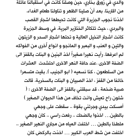
والدي في زورق بخاري. حين وصلنا كانت في استقبالنا عائلة
من اقاربنا. بعد أنْ
صلينا الظهر و تناولنا طعام الغداء.
اخذنا نجوب الجزيرة التي كانت تحيطها اشجار القصب
والبردي ، حيث تتكاثر الخنازير البرية. في وسط الجزيرة
كانت اشجار النخيل العالية و تحتها اشجار السدر و الزيتون
والتين و العنب و البمبر و المانجو و انواع أُخرى من الفواكه
لم اعرفها. رأيت نهيرا صغيراً اخذ البنين و البنات بالقفز الى
الضفة الاخرى .عند حافة النهر الاخرى احتشدت العشرات
من السلطعون ، كنا نسميه ( ابو الجنيب ), بقيت متسمرا
خائفا من القفز ، اخذ الصبيان و البنات بالسخرية. قالت
صبية ضخمة ، قد سبقتني بالقفز الى الضفة الاخرى : (
شلون راح تعيش وانت تخاف من هذا الحيوان الصغير )
أمسكت بيدي وجرتني بقوة .. سقطت على وجهي
بالطين… اخذوا بالضحك .. رفعت راسي .. كان وجهي
ملطخا بالطين … اختفت المياه من مجاري النهير الصغير ..
اختفت من شط العرب الكبير … اخذت بالركض كان