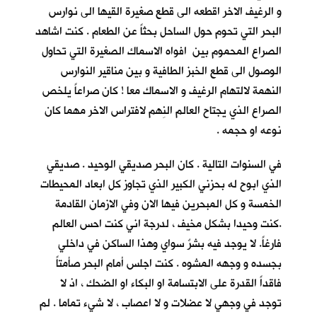
و الرغيف الاخر اقطعه الى قطع صغيرة القيها الى نوارس
البحر التي تحوم حول الساحل بحثاً عن الطعام . كنت اشاهد
الصراع المحموم بين افواه الاسماك الصغيرة التي تحاول
الوصول الى قطع الخبز الطافية و بين مناقير النوارس
النهمة لالتهام الرغيف و الاسماك معا ! كان صراعاً يلخص
الصراع الذي يجتاح العالم النِهم لافتراس الاخر مهما كان
نوعه او حجمه .
في السنوات التالية . كان البحر صديقي الوحيد . صديقي
الذي ابوح له بحزني الكبير الذي تجاوز كل ابعاد المحيطات
الخمسة و كل المبحرين فيها الان وفي الازمان القادمة
.كنت وحيدا بشكل مخيف ، لدرجة اني كنت احس العالم
فارغاً. لا يوجد فيه بشرٌ سواي وهذا الساكن في داخلي
بجسده و وجهه المشوه . كنت اجلس أمام البحر صأمتاً
فاقداً القدرة على الابتسامة او البكاء او الضحك ، اذ لا
توجد في وجهي لا عضلات و لا اعصاب ، لا شيء تماما . لم