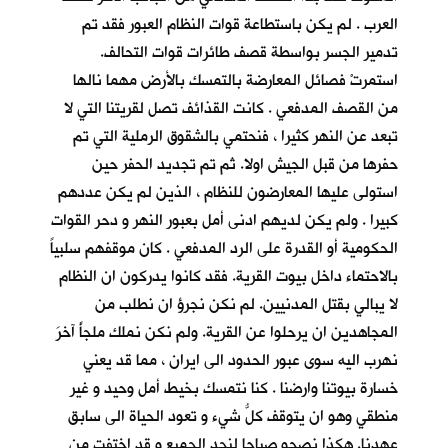
العرب . لم يكن باستطاعة قوات النظام العبور فقد تم
تدمير الجسر بواسطة قصف طائرات قوات التحالف.
استمرتْ فصائل المعارضة بالتمسك بالأرض مهما نالها
من القصف المدفعي . كانت القذائف تصل لقريتنا التي لا
تبعد عن النهر كثيرا ، فنحتمي بالشقوق الرملية التي تم
حفرها من قبل الجيش اولا. ثم تم تجديد الحفر حين
استولى عليها المعارضون للنظام ، الذين لم يكن عددهم
كبيرا . ولم يكن لديهم ادنى أمل بعبور النهر و دحر القوات
الحكومية أو القدرة على الرد المدفعي . كان موقفهم سلبياً
بالاحتماء داخل بيوت القرية. فقد كانوا يدركون ان النظام
لا يبالي بقتل المدنيين. لم نكن نجرؤ ان نطلب من
المجاهدين ان يرحلوا عن القرية. ولم نكن نملك ملجأً آخرَ
نهرب اليه سوى عبور الحدود الى ايران ، مما قد يعني
خسارة بيوتنا وارضنا . كنا نتمسك بخيط أمل وحيد و غير
منطقي وهو ان يتوقف كلُّ شيء و تعود الحياة الى سابق
عهدنا. هكذا نصحو صباحا لنجد الجميع و قد اختفت من