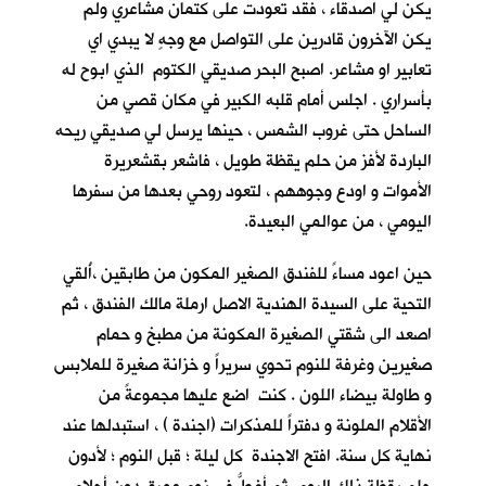
يكن لي اصدقاء ، فقد تعودت على كتمان مشاعري ولم
يكن الآخرون قادرين على التواصل مع وجهٍ لا يبدي اي
تعابير او مشاعر. اصبح البحر صديقي الكتوم الذي ابوح له
بأسراري . اجلس أمام قلبه الكبير في مكان قصي من
الساحل حتى غروب الشمس ، حينها يرسل لي صديقي ريحه
الباردة لأفز من حلم يقظة طويل ، فاشعر بقشعريرة
الأموات و اودع وجوههم ، لتعود روحي بعدها من سفرها
اليومي ، من عوالمي البعيدة.
حين اعود مساءً للفندق الصغير المكون من طابقين ،أُلقي
التحية على السيدة الهندية الاصل ارملة مالك الفندق ، ثم
اصعد الى شقتي الصغيرة المكونة من مطبخ و حمام
صغيرين وغرفة للنوم تحوي سريراً و خزانة صغيرة للملابس
و طاولة بيضاء اللون . كنت اضع عليها مجموعةً من
الأقلام الملونة و دفتراً للمذكرات (اجندة ) ، استبدلها عند
نهاية كل سنة. افتح الاجندة كل ليلة ؛ قبل النوم ؛ لأدون