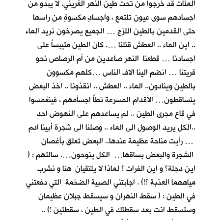
المئات قد خرجوا من تحت طين النهر الغريني، لا يبدو من
اجسادهم سوى عيون تلتمع ، واجسادٍ مكسوةٍ من راسها
حتى القدمين بالطين اللزج … الجميع يصرخون نريد الماء
.. اين الماء .. العطش قتلنا …. كان الطين متيبساً على
اجسادنا … قطعنا النهر صاعدين من أم الرصاص نحو
قريتنا … انضم الينا الاف الناس …كلهم مكسوون
بالطين وينادون.. الماء .. العطش .. انقذونا .. اخذ البعض
يتساقطون… الأقدام المسرعة تطأُ اجسأمهم ، فينغمسوا
في قاع مجرى الطين .. لم يساعدهم على النهوض احد
..الكل يريد الوصول الى الماء .. وصلنا الى شجرة أبينا ادم
… رأيت مناحة عظيمة عندها.. البعض تعلق بأغصان
الشجرة والبعض بساقها… الكل ينوحون…. سالتهم : (
اين دجلة؟ و اين الفرات ؟ لماذا لا يلتقيان هنا و نشرب
مياههما العذبة ؟!) . اجابتني الصبية الضخمة التي دفعتني
في الطين : ( سقط النهران و سيسقط جبلان عظيمان
وستسقط انت بعد سقطتك في الطين ، سقطتين !) ..