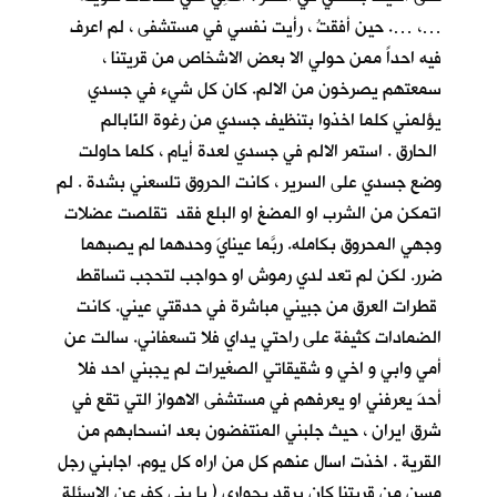
…، …. حين أفقتُ ، رأيت نفسي في مستشفى ، لم اعرف
فيه احداً ممن حولي الا بعض الاشخاص من قريتنا ،
سمعتهم يصرخون من الالم. كان كل شيء في جسدي
يؤلمني كلما اخذوا بتنظيف جسدي من رغوة النّابالم
الحارق . استمر الالم في جسدي لعدة أيام ، كلما حاولت
وضع جسدي على السرير ، كانت الحروق تلسعني بشدة . لم
اتمكن من الشرب او المضغ او البلع فقد تقلصت عضلات
وجهي المحروق بكامله. ربَّما عينايَ وحدهما لم يصبهما
ضرر. لكن لم تعد لدي رموش او حواجب لتحجب تساقط
قطرات العرق من جبيني مباشرة في حدقتي عيني. كانت
الضمادات كثيفة على راحتي يداي فلا تسعفاني. سالت عن
أمي وابي و اخي و شقيقاتي الصغيرات لم يجبني احد فلا
أحدَ يعرفني او يعرفهم في مستشفى الاهواز التي تقع في
شرق ايران ، حيث جلبني المنتفضون بعد انسحابهم من
القرية . اخذت اسال عنهم كل من اراه كل يوم. اجابني رجل
مسن من قريتنا كان يرقد بجواري ( يا بني كف عن الاسئلة