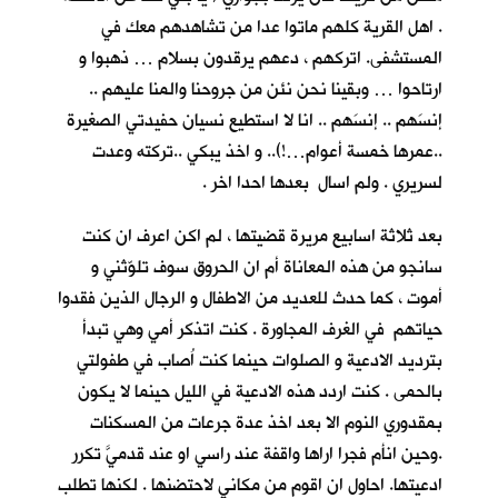
. اهل القرية كلهم ماتوا عدا من تشاهدهم معك في
المستشفى. اتركهم ، دعهم يرقدون بسلام … ذهبوا و
ارتاحوا … وبقينا نحن نئن من جروحنا والمنا عليهم ..
إنسَهم .. إنسَهم .. انا لا استطيع نسيان حفيدتي الصغيرة
..عمرها خمسة أعوام…!).. و اخذ يبكي ..تركته وعدت
لسريري . ولم اسال بعدها احدا اخر .
بعد ثلاثة اسابيع مريرة قضيتها ، لم اكن اعرف ان كنت
سانجو من هذه المعاناة أم ان الحروق سوف تلوّثني و
أموت ، كما حدث للعديد من الاطفال و الرجال الذين فقدوا
حياتهم في الغرف المجاورة . كنت اتذكر أمي وهي تبدأ
بترديد الادعية و الصلوات حينما كنت اُصاب في طفولتي
بالحمى . كنت اردد هذه الادعية في الليل حينما لا يكون
بمقدوري النوم الا بعد اخذ عدة جرعات من المسكنات
.وحين انأم فجرا اراها واقفة عند راسي او عند قدميَّ تكرر
ادعيتها. احاول ان اقوم من مكاني لاحتضنها . لكنها تطلب