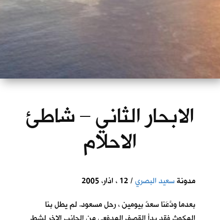
الابحار الثاني – شاطئ
الاحلام
مدونة
سعيد البصري
/ 12 ، اذار، 2005
بعدما ودَّعَنا سعدٌ بيومين ، رحل مسعود. لم يطل بنا
المكوث فقد بدأ القصف المدفعي من الجانب الاخر لشط