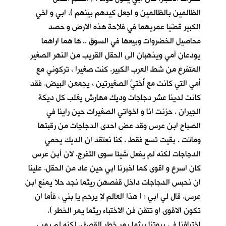
الظالمين بالظالمين و اجعل كيدهم بينهم ). ابي و اخي
الكبير قضَيا عمريهما في فلاحة هذه الارض و حصد
محاصيل الخضروات وبيعها في السوق .. ها هما اراهما
يودعان أمي ويذهبان الى الحقل القريب من النهر الصغير
المتفرع من شط العرب الكبير. كنت صغيرا ، تركوني مع
أمي التي كانت مع أُختيَّ الصغيرتين ، يجمعن البيض. فقد
كانت لدينا عشر دجاجات وديك مهارش يغلب كل ديكة
الجيران . حزنت انا و اخواتي الصغيرات حين راينا في
الصباح ابن عرس وقد عض احدى الدجاجات من رقبتها
وماتت . بقيت تسع فقط . كنا نعتقد ان الديك يحمي
الدجاجات لكنه لم يفعل شيئا سوى التفرج. لان أبن عرس
كان اسرع و اقوى كما اخبرنا ابي حين عاد من الحقل. علينا
ان نحبس الدجاجات داخل قفصهن ريثما نجد حلا يمنع ابن
عرس. قال لي ابي : ( هذا العالم لا يرحم يا بني ، فأما ان
تكون الاقوى او تتقن فن الاختباء ريثما يمر الخطر ).
اختباؤنا في بيوتنا ريثما يمر خطر القصف. لكنه لم يمر ،