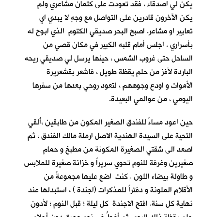
يكن لي اصدقاء ، فقد تعودت على كتمان مشاعري ولم
يكن الآخرون قادرين على التواصل مع وجهٍ لا يبدي اي
تعابير او مشاعر. اصبح البحر صديقي الكتوم الذي ابوح له
بأسراري . اجلس أمام قلبه الكبير في مكان قصي من
الساحل حتى غروب الشمس ، حينها يرسل لي صديقي ريحه
الباردة لأفز من حلم يقظة طويل ، فاشعر بقشعريرة
الأموات و اودع وجوههم ، لتعود روحي بعدها من سفرها
اليومي ، من عوالمي البعيدة.
حين اعود مساءً للفندق الصغير المكون من طابقين ،أُلقي
التحية على السيدة الهندية الاصل ارملة مالك الفندق ، ثم
اصعد الى شقتي الصغيرة المكونة من مطبخ و حمام
صغيرين وغرفة للنوم تحوي سريراً و خزانة صغيرة للملابس
و طاولة بيضاء اللون . كنت اضع عليها مجموعةً من
الأقلام الملونة و دفتراً للمذكرات (اجندة ) ، استبدلها عند
نهاية كل سنة. افتح الاجندة كل ليلة ؛ قبل النوم ؛ لأدون