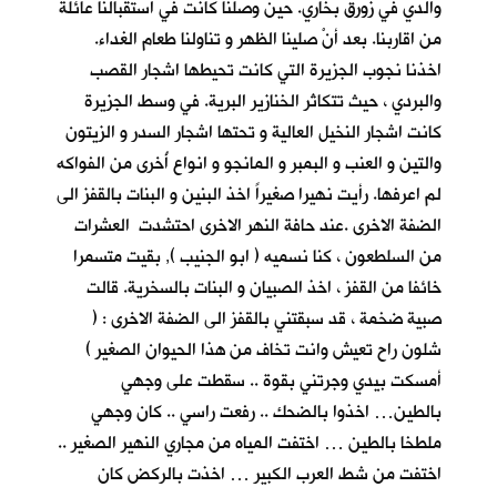
والدي في زورق بخاري. حين وصلنا كانت في استقبالنا عائلة
من اقاربنا. بعد أنْ
صلينا الظهر و تناولنا طعام الغداء.
اخذنا نجوب الجزيرة التي كانت تحيطها اشجار القصب
والبردي ، حيث تتكاثر الخنازير البرية. في وسط الجزيرة
كانت اشجار النخيل العالية و تحتها اشجار السدر و الزيتون
والتين و العنب و البمبر و المانجو و انواع أُخرى من الفواكه
لم اعرفها. رأيت نهيرا صغيراً اخذ البنين و البنات بالقفز الى
الضفة الاخرى .عند حافة النهر الاخرى احتشدت العشرات
من السلطعون ، كنا نسميه ( ابو الجنيب ), بقيت متسمرا
خائفا من القفز ، اخذ الصبيان و البنات بالسخرية. قالت
صبية ضخمة ، قد سبقتني بالقفز الى الضفة الاخرى : (
شلون راح تعيش وانت تخاف من هذا الحيوان الصغير )
أمسكت بيدي وجرتني بقوة .. سقطت على وجهي
بالطين… اخذوا بالضحك .. رفعت راسي .. كان وجهي
ملطخا بالطين … اختفت المياه من مجاري النهير الصغير ..
اختفت من شط العرب الكبير … اخذت بالركض كان