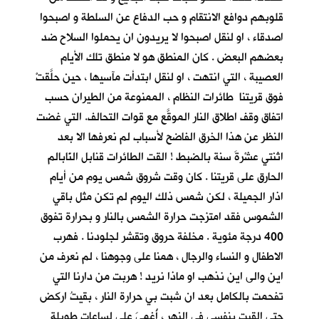
قلوبهم دوافع الانتقام و حب الدفاع عن السلطة و اصبحوا
اصدقاء ، او لنقل اصبحوا لا يريدون ان يحملوا السلاح ضد
بعضهم البعض . كان المنطق هو لا منطق تلك الأيام
العصيبة ، التي انتهت ، او لنقل ابتدأت مآسيها ، حين حلَّقتْ
فوق قريتنا طائرات النظام ، الممنوعة من الطيران حسب
اتفاق وقف اطلاق النار الموقَّع مع قوات التحالف. التي غضت
النظر عن هذا الخرق الفاضح لأسباب لم نعرفها الا بعد
اثنتي عشْرةَ سنة بالضبط ! القت الطائرات قنابل النّابالم
الحارق على قريتنا . كان وقت شروق شمس يوم من أيام
اذار الجميلة ، لكن شمس ذلك اليوم لم تكن مثل باقي
الشموس فقد امتزجت حرارة الشمس بالنار و بحرارة تفوق
400 درجة مئوية . مخلفة حروق وتقشر لجلودنا . فهرب
الاطفال و النساء والرجال ، همنا على وجوهنا ، لم نعرف من
اين والى اين نذهب او ماذا نريد ! هربت من دارنا التي
تفحمت بالكامل بعد ان شبت بي حرارة النار ، بقيتُ اركض
حتى القيت بنفسي في النهر ، أُغمِيَ علي لساعات طويلة