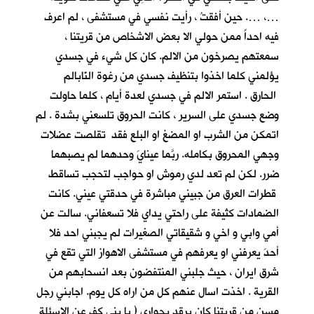
…، …. حين أفقتُ ، رأيت نفسي في مستشفى ، لم اعرف
فيه احداً ممن حولي الا بعض الاشخاص من قريتنا ،
سمعتهم يصرخون من الالم. كان كل شيء في جسدي
يؤلمني كلما اخذوا بتنظيف جسدي من رغوة النّابالم
الحارق . استمر الالم في جسدي لعدة أيام ، كلما حاولت
وضع جسدي على السرير ، كانت الحروق تلسعني بشدة . لم
اتمكن من الشرب او المضغ او البلع فقد تقلصت عضلات
وجهي المحروق بكامله. ربَّما عينايَ وحدهما لم يصبهما
ضرر. لكن لم تعد لدي رموش او حواجب لتحجب تساقط
قطرات العرق من جبيني مباشرة في حدقتي عيني. كانت
الضمادات كثيفة على راحتي يداي فلا تسعفاني. سالت عن
أمي وابي و اخي و شقيقاتي الصغيرات لم يجبني احد فلا
أحدَ يعرفني او يعرفهم في مستشفى الاهواز التي تقع في
شرق ايران ، حيث جلبني المنتفضون بعد انسحابهم من
القرية . اخذت اسال عنهم كل من اراه كل يوم. اجابني رجل
مسن من قريتنا كان يرقد بجواري ( يا بني كف عن الاسئلة