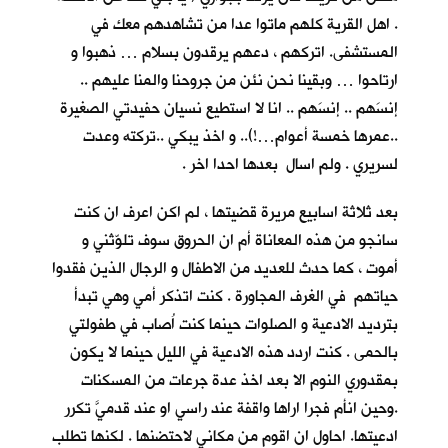
. اهل القرية كلهم ماتوا عدا من تشاهدهم معك في
المستشفى. اتركهم ، دعهم يرقدون بسلام … ذهبوا و
ارتاحوا … وبقينا نحن نئن من جروحنا والمنا عليهم ..
إنسَهم .. إنسَهم .. انا لا استطيع نسيان حفيدتي الصغيرة
..عمرها خمسة أعوام…!).. و اخذ يبكي ..تركته وعدت
لسريري . ولم اسال بعدها احدا اخر .
بعد ثلاثة اسابيع مريرة قضيتها ، لم اكن اعرف ان كنت
سانجو من هذه المعاناة أم ان الحروق سوف تلوّثني و
أموت ، كما حدث للعديد من الاطفال و الرجال الذين فقدوا
حياتهم في الغرف المجاورة . كنت اتذكر أمي وهي تبدأ
بترديد الادعية و الصلوات حينما كنت اُصاب في طفولتي
بالحمى . كنت اردد هذه الادعية في الليل حينما لا يكون
بمقدوري النوم الا بعد اخذ عدة جرعات من المسكنات
.وحين انأم فجرا اراها واقفة عند راسي او عند قدميَّ تكرر
ادعيتها. احاول ان اقوم من مكاني لاحتضنها . لكنها تطلب