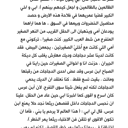
الظالمين بالظالمين و اجعل كيدهم بينهم ). ابي و اخي
الكبير قضَيا عمريهما في فلاحة هذه الارض و حصد
محاصيل الخضروات وبيعها في السوق .. ها هما اراهما
يودعان أمي ويذهبان الى الحقل القريب من النهر الصغير
المتفرع من شط العرب الكبير. كنت صغيرا ، تركوني مع
أمي التي كانت مع أُختيَّ الصغيرتين ، يجمعن البيض. فقد
كانت لدينا عشر دجاجات وديك مهارش يغلب كل ديكة
الجيران . حزنت انا و اخواتي الصغيرات حين راينا في
الصباح ابن عرس وقد عض احدى الدجاجات من رقبتها
وماتت . بقيت تسع فقط . كنا نعتقد ان الديك يحمي
الدجاجات لكنه لم يفعل شيئا سوى التفرج. لان أبن عرس
كان اسرع و اقوى كما اخبرنا ابي حين عاد من الحقل. علينا
ان نحبس الدجاجات داخل قفصهن ريثما نجد حلا يمنع ابن
عرس. قال لي ابي : ( هذا العالم لا يرحم يا بني ، فأما ان
تكون الاقوى او تتقن فن الاختباء ريثما يمر الخطر ).
اختباؤنا في بيوتنا ريثما يمر خطر القصف. لكنه لم يمر ،