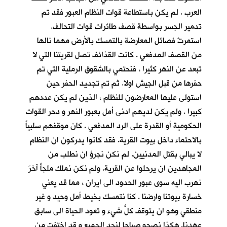
العرب . لم يكن باستطاعة قوات النظام العبور فقد تم
تدمير الجسر بواسطة قصف طائرات قوات التحالف.
استمرتْ فصائل المعارضة بالتمسك بالأرض مهما نالها
من القصف المدفعي . كانت القذائف تصل لقريتنا التي لا
تبعد عن النهر كثيرا ، فنحتمي بالشقوق الرملية التي تم
حفرها من قبل الجيش اولا. ثم تم تجديد الحفر حين
استولى عليها المعارضون للنظام ، الذين لم يكن عددهم
كبيرا . ولم يكن لديهم ادنى أمل بعبور النهر و دحر القوات
الحكومية أو القدرة على الرد المدفعي . كان موقفهم سلبياً
بالاحتماء داخل بيوت القرية. فقد كانوا يدركون ان النظام
لا يبالي بقتل المدنيين. لم نكن نجرؤ ان نطلب من
المجاهدين ان يرحلوا عن القرية. ولم نكن نملك ملجأً آخرَ
نهرب اليه سوى عبور الحدود الى ايران ، مما قد يعني
خسارة بيوتنا وارضنا . كنا نتمسك بخيط أمل وحيد و غير
منطقي وهو ان يتوقف كلُّ شيء و تعود الحياة الى سابق
عهدنا. هكذا نصحو صباحا لنجد الجميع و قد اختفت من