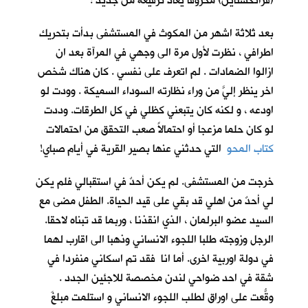
(فرانكشتاين) محروقاً يعاد ترقيعه من جديد !
بعد ثلاثة اشهر من المكوث في المستشفى بدأت بتحريك
اطرافي ، نظرت لأول مرة الى وجهي في المرآة بعد ان
ازالوا الضمادات . لم اتعرف على نفسي . كان هناك شخص
اخر ينظر إليَّ من وراء نظارته السوداء السميكة . وودت لو
اودعه ، و لكنه كان يتبعني كظلي في كل الطرقات. وددت
لو كان حلما مزعجا أو احتمالاً صعب التحقق من احتمالات
كتاب المحو
التي حدثني عنها بصير القرية في أيام صباي!
خرجت من المستشفى. لم يكن أحدٌ في استقبالي فلم يكن
لي أحدٌ من اهلي قد بقي على قيد الحياة. الطفل مضى مع
السيد عضو البرلمان ، الذي انقذنا ، وربما قد تبناه لاحقا.
الرجل وزوجته طلبا اللجوء الانساني وذهبا الى اقارب لهما
في دولة اوربية اخرى. أما انا فقد تم اسكاني منفردا في
شقة في احد ضواحي لندن مخصصة للاجئين الجدد .
وقّعتُ على اوراق لطلب اللجوء الانساني و استلمت مبلغَ