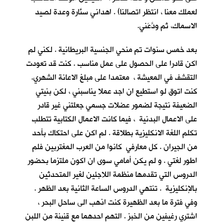
لعملك معنا ، انتظر اتصالنا) . اهداني سنَّارة وعدة لصيد
الاسماك، ثم ودَّعَني.
بعد خمس سنوات تم منحي الجنسية البريطانية . لكني لم
اكن قادرا على الحصول على عمل مناسب . كنت قد تعودت
التقشف في المعيشة ، معتمدا على مبلغ الاعانة الشهري.
كنت اتوق لو استطيع ان اجد عملا يناسبني ، لكن بنيتي
الضعيفة نتيجة لضمور عضلات جسمي جعلتني غير قادر
على الاعمال البدنية ، فيما كانت الاعمال الكتابية تتطلب
تكلم اللغة الانكليزية بطلاقة . لم اكن على احتكاك بأحد
من الجيران . كل معارفي كانوا من العرب المغتربين فلم
اطور لغتي . و لم يكن أمامي سوى ان اكون ملتزما بحضور
الدروس التي تقدمها منظمة اللاجئين لغير المتحدثين
بالإنكليزية . تنتهي الدروس الساعة الثانية بعد الظهر .
وفي فترة ما بعد الظهيرة كنت اذهب الى ساحل البحر ،
اشتري رغيفين من الخبز . التهم احدهما مع قنينة من اللبن