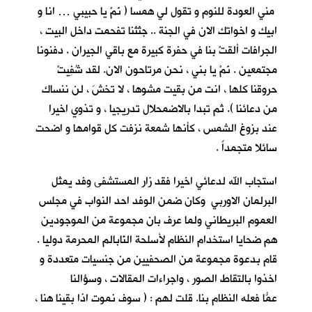
مني العودة للنوم و تقول لي همسا ( نَمْ يا حبيبي … انا و
ابيك و اخواتك الان في الجنة .. جثثنا تفحمت داخل البيت ،
الجرافات ألقتْ بنا في حفرة كبيرة مع باقي الجيران . دفنونا
مجتمعين . نَمْ يا بني ، نحن مرتاحون الان. لقد شُفِيتْ
حروقنا كلها ، انت من بقيت مشوها ، لا تخشَ ، لن ننساك
من دعائنا ). ثم تبدا بالاضمحلال تدريجيا ، و تذوي اخيرا
عند بزوغ الشمس ، كأنها شمعة نزفت كل قوامها و اضحت
سائلا متجمداً .
استجاب الله لدعائي اخيرا فقد زار المستشفى وفد يمثل
البرلمان الاوربي وكان ضمن الوفد احد النواب في مجلس
العموم البريطاني ولما عرف بان مجموعة من الموجودين
هم ضحايا استخدام النظام لأسلحة النّابالم المحرمة دوليا .
قام بدعوة مجموعة من الصحفيين من جنسيات متعددة و
اخذوا بالتقاط الصور ، واجراءات المقالات ، وسؤالنا
عمّا فعله النظام بنا. قلت ُلهم : ( سوف نموت اذا بقينا هنا ،