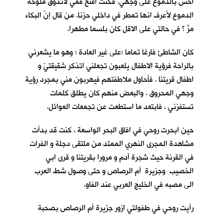
احس بالدموع على وجهي. فكنت افتح فمي لأتذوق ملوحة
الدموع لأعرف انها تمطر في داخلي حزنا. من قال إنّ البكاء
مرٌّ ؟ في حالتي على الاقل كان بلسما مطهرا.
كان الشاطئ فارغا تماما ؛على غير العادة ؛ وهو ما يشعرني
بالراحة فرؤية الاطفال يلعبون تجعلني اتذكر شقيقتيّ و
اطفال قريتنا . فأحاول ملاطفتهم فيهربون مني بمجرد رؤية
وجهي المحروق . والبعض منهم كان يطلق كلمات
تستفزني ، فابتعد ما استطعت عن تجمعات العوائل.
حين ابحرت روحي في افاق البحر الواسعة ، كنت قد بدأت
مشاهدة المجرى النهري الممتد من ملتقى دجلة و الفرات
في القرنة حيث شجرة آدم و مرورا بقريتنا و قرى ابي
الخصيب وجزيرة أم الرصاص و حتى وصول شط العرب
الى مصبه في الخليج العربي عند الفاو.
رأيت روحي في طفولتي ازور جزيرة أم الرصاص بصحبة