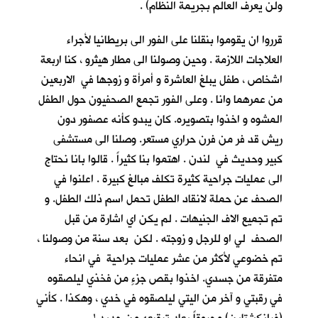
ولن يعرف العالم بجريمة النظام) .
قرروا ان يقوموا بنقلنا على الفور الى بريطانيا لأجراء
العلاجات اللازمة . وحين وصولنا الى مطار هيثرو ، كنا اربعة
اشخاص ، طفل يبلغ العاشرة و أمرأة و زوجها في الاربعين
من عمرهما وانا . وعلى الفور تجمع الصحفيون حول الطفل
المشوه و اخذوا بتصويره. كان يبدو كأنه عصفور دون
ريش قد فر من فرن حراري مستعر. وصلنا الى مستشفى
كبير وحديث في لندن . اهتموا بنا كثيراً . قالوا بانا نحتاج
الى عمليات جراحية كثيرة تكلف مبالغ كبيرة . اعلنوا في
الصحف عن حملة لانقاد الطفل تحمل اسم ذلك الطفل. و
تم تجميع الاف الجنيهات . لم يكن اي اشارة من قبل
الصحف لي او للرجل و زوجته . لكن بعد سنة من وصولنا ،
تم خضوعي لأكثر من عشر عمليات جراحية في انحاء
متفرقة من جسدي. اخذوا بقص جزءٍ من فخذي ليلصقوه
في رقبتي و آخر من اليتي ليلصقوه في خدي ، وهكذا . كأني