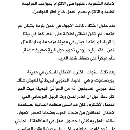
الاعانة الشهرية . طلبوا مني الالتزام بمواعيد المراجعة
الطبية و الالتزام بعدم العمل خارج اطار القوانين.
عند حلول الشتاء ، كانت الاجواء في لندن باردة بشكل لم
اعتده . لم تكن لشقتي اطلالة على النهر كما في بيتنا
بالقرية. لم اعتد العيش في مدينة مزدحمة و باردة مثل
لندن . فقد بقيت روحي تحوم حول قريةٍ صغيرةٍ هادئة ٍ ،
تنأم مبكراً على ضفاف شط العرب.
بعد ثلاث سنوات ، اخترت الانتقال للسكن في مدينة
بورتسموت، و هي الميناء الجنوبي لبريطانيا للعيش هناك
فقد اخبرني العديدون انه من الموانئ الجميلة حيث الجو
اكثر دفئاً. قبل ان اغادر لندن زرت الرجل البرلماني الذي
انقذنا ، لأشكره . كان قد اسس منظمة انسانية لمساعدة
الاطفال المعاقين من ضحايا الحرب وضحايا تهجير الاهوار.
سالته : (هل يمكنني الحصول عمل في المنظمة؟) ، اجابني
على نحو غامض و لعله ساخر : -(سيحين الوقت المناسب