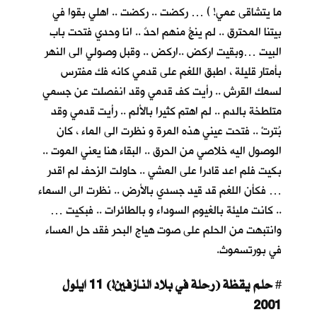
ما يتشاقى عمي! ) … ركضت .. ركضت .. اهلي بقوا في
بيتنا المحترق .. لم ينجُ منهم احدٌ .. انا وحدي فتحت باب
البيت …وبقيت اركض ..اركض .. وقبل وصولي الى النهر
بأمتار قليلة ، اطبق اللغم على قدمي كانه فك مفترس
لسمك القرش .. رأيت كف قدمي وقد انفصلت عن جسمي
متلطخة بالدم .. لم اهتم كثيرا بالألم .. رأيت قدمي وقد
بُترتْ .. فتحت عيني هذه المرة و نظرت الى الماء ، كان
الوصول اليه خلاصي من الحرق .. البقاء هنا يعني الموت ..
بكيت فلم اعد قادرا على المشي .. حاولت الزحف لم اقدر
… فكأن اللغم قد قيد جسدي بالأرض .. نظرت الى السماء
.. كانت مليئة بالغيوم السوداء و بالطائرات .. فبكيت …
وانتبهت من الحلم على صوت هياج البحر فقد حل المساء
في بورتسموث.
حلم يقظة (رحلة في بلاد النازفين!) 11 ايلول
#
2001