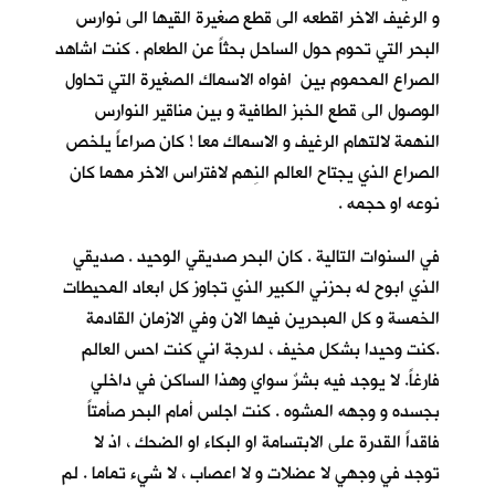
و الرغيف الاخر اقطعه الى قطع صغيرة القيها الى نوارس
البحر التي تحوم حول الساحل بحثاً عن الطعام . كنت اشاهد
الصراع المحموم بين افواه الاسماك الصغيرة التي تحاول
الوصول الى قطع الخبز الطافية و بين مناقير النوارس
النهمة لالتهام الرغيف و الاسماك معا ! كان صراعاً يلخص
الصراع الذي يجتاح العالم النِهم لافتراس الاخر مهما كان
نوعه او حجمه .
في السنوات التالية . كان البحر صديقي الوحيد . صديقي
الذي ابوح له بحزني الكبير الذي تجاوز كل ابعاد المحيطات
الخمسة و كل المبحرين فيها الان وفي الازمان القادمة
.كنت وحيدا بشكل مخيف ، لدرجة اني كنت احس العالم
فارغاً. لا يوجد فيه بشرٌ سواي وهذا الساكن في داخلي
بجسده و وجهه المشوه . كنت اجلس أمام البحر صأمتاً
فاقداً القدرة على الابتسامة او البكاء او الضحك ، اذ لا
توجد في وجهي لا عضلات و لا اعصاب ، لا شيء تماما . لم