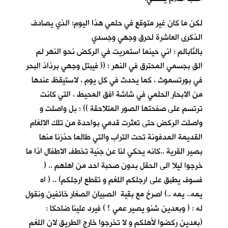
لكن ما كان غير متوقعٍ في حلمي هذا اليوم؛ الذي يصادف
الذكرى العاشرة لحرق وجهي وجسدي
بالنّابالم ؛ اني حينما استمريتُ في الركض نحو النهر لم
القِ بجسمي المحترق في النهر ؛ (( فيبتل وجهي برذاذ البحر
في بورتسموث ، كما يحدث في كل يوم ، لاستيقظ عندها
من الابحار الحلمي في شاشة افق المحيط ، التي كانت
ترتسم على صفحتها الصور المتلاحقة )) ؛ بل واصلت و
واصلت الركض حتى تعثرت قدمي بواحدة من تلك الالغام
القديمة المدفونة تحت التراب والتي طالما حذرَنا منها
بصير القرية ..كانه يحكي لنا عن جنية تخطف الاطفال اذا ما
خرجوا ليلا الى الحقل بدون صحبة احد من اهلهم .. (
فسوف يطبق على ارجلكم اللغم و تقطع ارجلكم) .. ( اه
يمه.. يمه ..) اصرخ مع بقية الصبيان الصغار خائفين ونقول
له : ( وبعدين شنو يصير عمي ؟ ) فيرد علينا ضاحكا :
(بعدين ركضوا لأهلكم و لا تخرجوا خارج الطريق لان اللغم