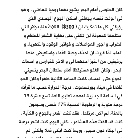
كان الجلوس أمام البحر يشبع نهما روحيا للماضي . و هو
في الوقت نفسه يجعلني اسكن الجوع الجسدي الذي
يؤرقني كل ما تذكرت ان ( 300$) الثلاثَ مئةِ دولارٍ التي
استلمها كمعونة لن تكفي حتى نهاية الشهر للطعام و
الشراب و اجور المواصلات و فواتير الوقود والكهرباء و
الماء. لذا قررت ان احذف وجبة الغداء واستعيض عنها
برغيفين من الخبز احدهما لي و الاخر للنوارس و اسماك
البحر . وكان الغفو مستيقظا أمام سلطان البحر ينسيني
الجوع حتى المساء. كانت الساعة الثانية ظهراً وكان الجو
غائما في ميناء بورتسموت ، درجة الحرارة حسب ما قرأته
في الساعة الجدارية لمعهد تعليم اللغة تسع عشْرة 19
درجة مئوية و الرطوبة النسبية 75% خمس وسبعون
بالمئة. لم اكن مرتاحا ، فقد كنت اشعر بالجوع و الكآبة ،
كنت قد الفتُ هذه المشاعر ، لكني اليوم كنت اشعر برغبة
في البكاء دون سببٍ . وربما كنت ابكي فعلا ولكني لم