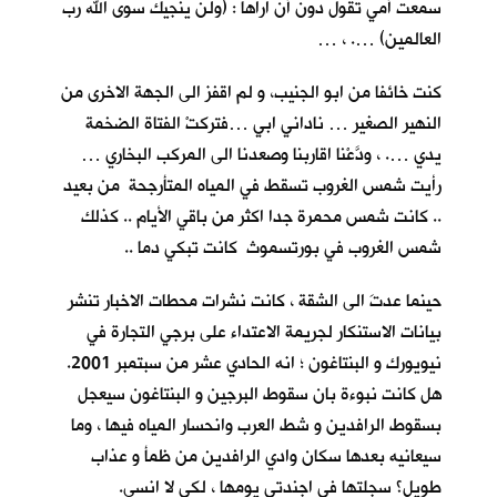
سمعت أمي تقول دون أنْ اراها : (ولن ينجيك سوى الله رب
العالمين) …. ، …
كنت خائفا من ابو الجنيب، و لم اقفز الى الجهة الاخرى من
النهير الصغير … ناداني ابي …فتركتْ الفتاة الضخمة
يدي …. ، ودَّعْنا اقاربنا وصعدنا الى المركب البخاري …
رأيت شمس الغروب تسقط في المياه المتأرجحة من بعيد
.. كانت شمس محمرة جدا اكثر من باقي الأيام .. كذلك
شمس الغروب في بورتسموث كانت تبكي دما ..
حينما عدتَ الى الشقة ، كانت نشرات محطات الاخبار تنشر
بيانات الاستنكار لجريمة الاعتداء على برجي التجارة في
نيويورك و البنتاغون ؛ انه الحادي عشر من سبتمبر 2001.
هل كانت نبوءة بان سقوط البرجين و البنتاغون سيعجل
بسقوط الرافدين و شط العرب وانحسار المياه فيها ، وما
سيعانيه بعدها سكان وادي الرافدين من ظمأ و عذاب
طويل؟ سجلتها في اجندتي يومها ، لكي لا انسى.