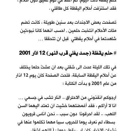
حلم يقظة ذلك اليوم. ثم أغطُّ في نوم عميق دون أحلام ،
فقد استنزفت أحلام اليقظة كل طاقتي .
تصفحت بعض الاجندات بعد سنين طويلة ، كانت تضم
مئات الأحلام انتخبت حلمين , احسب انهما كانا نبوءتين
شاهدتما في أحلام يقظتي قبل ان تتحققا …
حلم يقظة (جسد يغلي قرب النهر) 12 اذار 2001
#
في تلك الليلة عدت الى شقتي بعد ان عشتُ حلما يختلف
عن أحلام اليقظة السابقة. فتحت الصفحة كان يوم 12 اذار
من عام 2001 و بدأت الكتابة :
ارجوكم انقذوني من الاحتراق .. النار تشب في جسمي …
انا لا أراكم ، فقد أغمضتهما خشيت ان تمتد اليهما السن
اللهب. .. لقد احرقونا دون سبب .. نحن اناس قرويون
بسطاء لم نعرف يوما للحروب سببا مهما تكلموا عنها في
نشرات الاخبار. كان ابي يقول دوما : ( اللهم اشغل