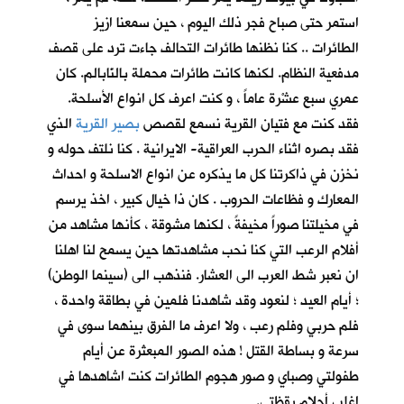
استمر حتى صباح فجر ذلك اليوم ، حين سمعنا ازيز
الطائرات .. كنا نظنها طائرات التحالف جاءت ترد على قصف
مدفعية النظام. لكنها كانت طائرات محملة بالنّابالم. كان
عمري سبع عشْرة عاماً ، و كنت اعرف كل انواع الأسلحة.
فقد كنت مع فتيان القرية نسمع لقصص
بصير القرية
الذي
فقد بصره اثناء الحرب العراقية- الايرانية . كنا نلتف حوله و
نخزن في ذاكرتنا كل ما يذكره عن انواع الاسلحة و احداث
المعارك و فظاعات الحروب . كان ذا خيال كبير ، اخذ يرسم
في مخيلتنا صوراً مخيفةً ، لكنها مشوقة ، كأنها مشاهد من
أفلام الرعب التي كنا نحب مشاهدتها حين يسمح لنا اهلنا
ان نعبر شط العرب الى العشار. فنذهب الى (سينما الوطن)
؛ أيام العيد ؛ لنعود وقد شاهدنا فلمين في بطاقة واحدة ،
فلم حربي وفلم رعب ، ولا اعرف ما الفرق بينهما سوى في
سرعة و بساطة القتل ! هذه الصور المبعثرة عن أيام
طفولتي وصباي و صور هجوم الطائرات كنت اشاهدها في
اغلب أحلام يقظتي.