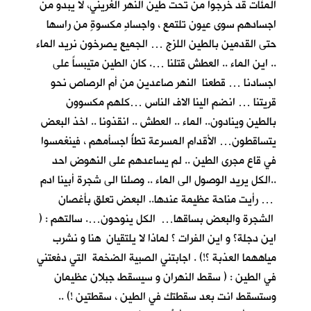
المئات قد خرجوا من تحت طين النهر الغريني، لا يبدو من
اجسادهم سوى عيون تلتمع ، واجسادٍ مكسوةٍ من راسها
حتى القدمين بالطين اللزج … الجميع يصرخون نريد الماء
.. اين الماء .. العطش قتلنا …. كان الطين متيبساً على
اجسادنا … قطعنا النهر صاعدين من أم الرصاص نحو
قريتنا … انضم الينا الاف الناس …كلهم مكسوون
بالطين وينادون.. الماء .. العطش .. انقذونا .. اخذ البعض
يتساقطون… الأقدام المسرعة تطأُ اجسأمهم ، فينغمسوا
في قاع مجرى الطين .. لم يساعدهم على النهوض احد
..الكل يريد الوصول الى الماء .. وصلنا الى شجرة أبينا ادم
… رأيت مناحة عظيمة عندها.. البعض تعلق بأغصان
الشجرة والبعض بساقها… الكل ينوحون…. سالتهم : (
اين دجلة؟ و اين الفرات ؟ لماذا لا يلتقيان هنا و نشرب
مياههما العذبة ؟!) . اجابتني الصبية الضخمة التي دفعتني
في الطين : ( سقط النهران و سيسقط جبلان عظيمان
وستسقط انت بعد سقطتك في الطين ، سقطتين !) ..