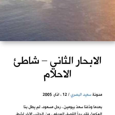
الابحار الثاني – شاطئ
الاحلام
مدونة
سعيد البصري
/ 12 ، اذار، 2005
بعدما ودَّعَنا سعدٌ بيومين ، رحل مسعود. لم يطل بنا
المكوث فقد بدأ القصف المدفعي من الجانب الاخر لشط