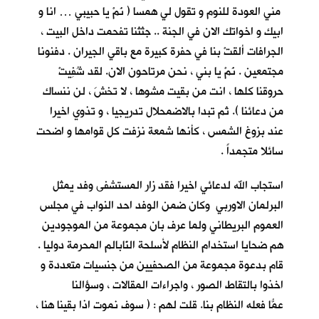
مني العودة للنوم و تقول لي همسا ( نَمْ يا حبيبي … انا و
ابيك و اخواتك الان في الجنة .. جثثنا تفحمت داخل البيت ،
الجرافات ألقتْ بنا في حفرة كبيرة مع باقي الجيران . دفنونا
مجتمعين . نَمْ يا بني ، نحن مرتاحون الان. لقد شُفِيتْ
حروقنا كلها ، انت من بقيت مشوها ، لا تخشَ ، لن ننساك
من دعائنا ). ثم تبدا بالاضمحلال تدريجيا ، و تذوي اخيرا
عند بزوغ الشمس ، كأنها شمعة نزفت كل قوامها و اضحت
سائلا متجمداً .
استجاب الله لدعائي اخيرا فقد زار المستشفى وفد يمثل
البرلمان الاوربي وكان ضمن الوفد احد النواب في مجلس
العموم البريطاني ولما عرف بان مجموعة من الموجودين
هم ضحايا استخدام النظام لأسلحة النّابالم المحرمة دوليا .
قام بدعوة مجموعة من الصحفيين من جنسيات متعددة و
اخذوا بالتقاط الصور ، واجراءات المقالات ، وسؤالنا
عمّا فعله النظام بنا. قلت ُلهم : ( سوف نموت اذا بقينا هنا ،