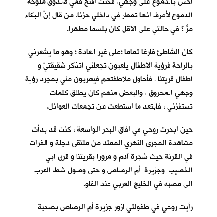
احس بالدموع على وجهي. فكنت افتح فمي لأتذوق ملوحة
الدموع لأعرف انها تمطر في داخلي حزنا. من قال إنّ البكاء
مرٌّ ؟ في حالتي على الاقل كان بلسما مطهرا.
كان الشاطئ فارغا تماما ؛على غير العادة ؛ وهو ما يشعرني
بالراحة فرؤية الاطفال يلعبون تجعلني اتذكر شقيقتيّ و
اطفال قريتنا . فأحاول ملاطفتهم فيهربون مني بمجرد رؤية
وجهي المحروق . والبعض منهم كان يطلق كلمات
تستفزني ، فابتعد ما استطعت عن تجمعات العوائل.
حين ابحرت روحي في افاق البحر الواسعة ، كنت قد بدأت
مشاهدة المجرى النهري الممتد من ملتقى دجلة و الفرات
في القرنة حيث شجرة آدم و مرورا بقريتنا و قرى ابي
الخصيب وجزيرة أم الرصاص و حتى وصول شط العرب
الى مصبه في الخليج العربي عند الفاو.
رأيت روحي في طفولتي ازور جزيرة أم الرصاص بصحبة