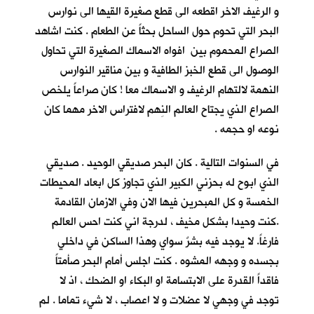
و الرغيف الاخر اقطعه الى قطع صغيرة القيها الى نوارس
البحر التي تحوم حول الساحل بحثاً عن الطعام . كنت اشاهد
الصراع المحموم بين افواه الاسماك الصغيرة التي تحاول
الوصول الى قطع الخبز الطافية و بين مناقير النوارس
النهمة لالتهام الرغيف و الاسماك معا ! كان صراعاً يلخص
الصراع الذي يجتاح العالم النِهم لافتراس الاخر مهما كان
نوعه او حجمه .
في السنوات التالية . كان البحر صديقي الوحيد . صديقي
الذي ابوح له بحزني الكبير الذي تجاوز كل ابعاد المحيطات
الخمسة و كل المبحرين فيها الان وفي الازمان القادمة
.كنت وحيدا بشكل مخيف ، لدرجة اني كنت احس العالم
فارغاً. لا يوجد فيه بشرٌ سواي وهذا الساكن في داخلي
بجسده و وجهه المشوه . كنت اجلس أمام البحر صأمتاً
فاقداً القدرة على الابتسامة او البكاء او الضحك ، اذ لا
توجد في وجهي لا عضلات و لا اعصاب ، لا شيء تماما . لم