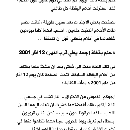
حلم يقظة ذلك اليوم. ثم أغطُّ في نوم عميق دون أحلام ،
فقد استنزفت أحلام اليقظة كل طاقتي .
تصفحت بعض الاجندات بعد سنين طويلة ، كانت تضم
مئات الأحلام انتخبت حلمين , احسب انهما كانا نبوءتين
شاهدتما في أحلام يقظتي قبل ان تتحققا …
حلم يقظة (جسد يغلي قرب النهر) 12 اذار 2001
#
في تلك الليلة عدت الى شقتي بعد ان عشتُ حلما يختلف
عن أحلام اليقظة السابقة. فتحت الصفحة كان يوم 12 اذار
من عام 2001 و بدأت الكتابة :
ارجوكم انقذوني من الاحتراق .. النار تشب في جسمي …
انا لا أراكم ، فقد أغمضتهما خشيت ان تمتد اليهما السن
اللهب. .. لقد احرقونا دون سبب .. نحن اناس قرويون
بسطاء لم نعرف يوما للحروب سببا مهما تكلموا عنها في
نشرات الاخبار. كان ابي يقول دوما : ( اللهم اشغل