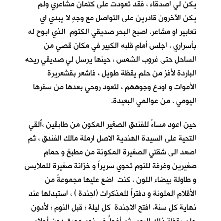
يكن لي اصدقاء ، فقد تعودت على كتمان مشاعري ولم
يكن الآخرون قادرين على التواصل مع وجهٍ لا يبدي اي
تعابير او مشاعر. اصبح البحر صديقي الكتوم الذي ابوح له
بأسراري . اجلس أمام قلبه الكبير في مكان قصي من
الساحل حتى غروب الشمس ، حينها يرسل لي صديقي ريحه
الباردة لأفز من حلم يقظة طويل ، فاشعر بقشعريرة
الأموات و اودع وجوههم ، لتعود روحي بعدها من سفرها
اليومي ، من عوالمي البعيدة.
حين اعود مساءً للفندق الصغير المكون من طابقين ،أُلقي
التحية على السيدة الهندية الاصل ارملة مالك الفندق ، ثم
اصعد الى شقتي الصغيرة المكونة من مطبخ و حمام
صغيرين وغرفة للنوم تحوي سريراً و خزانة صغيرة للملابس
و طاولة بيضاء اللون . كنت اضع عليها مجموعةً من
الأقلام الملونة و دفتراً للمذكرات (اجندة ) ، استبدلها عند
نهاية كل سنة. افتح الاجندة كل ليلة ؛ قبل النوم ؛ لأدون