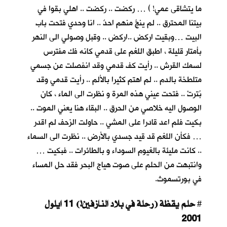
ما يتشاقى عمي! ) … ركضت .. ركضت .. اهلي بقوا في
بيتنا المحترق .. لم ينجُ منهم احدٌ .. انا وحدي فتحت باب
البيت …وبقيت اركض ..اركض .. وقبل وصولي الى النهر
بأمتار قليلة ، اطبق اللغم على قدمي كانه فك مفترس
لسمك القرش .. رأيت كف قدمي وقد انفصلت عن جسمي
متلطخة بالدم .. لم اهتم كثيرا بالألم .. رأيت قدمي وقد
بُترتْ .. فتحت عيني هذه المرة و نظرت الى الماء ، كان
الوصول اليه خلاصي من الحرق .. البقاء هنا يعني الموت ..
بكيت فلم اعد قادرا على المشي .. حاولت الزحف لم اقدر
… فكأن اللغم قد قيد جسدي بالأرض .. نظرت الى السماء
.. كانت مليئة بالغيوم السوداء و بالطائرات .. فبكيت …
وانتبهت من الحلم على صوت هياج البحر فقد حل المساء
في بورتسموث.
حلم يقظة (رحلة في بلاد النازفين!) 11 ايلول
#
2001