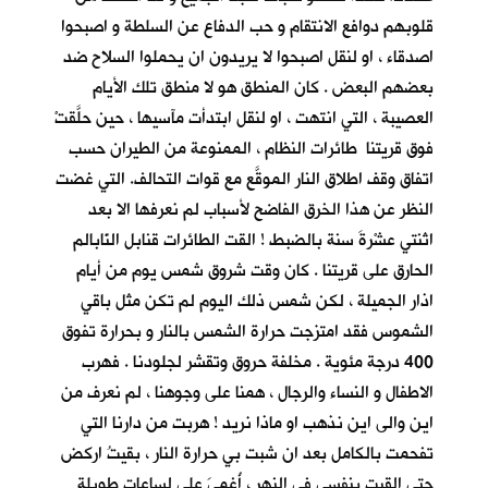
قلوبهم دوافع الانتقام و حب الدفاع عن السلطة و اصبحوا
اصدقاء ، او لنقل اصبحوا لا يريدون ان يحملوا السلاح ضد
بعضهم البعض . كان المنطق هو لا منطق تلك الأيام
العصيبة ، التي انتهت ، او لنقل ابتدأت مآسيها ، حين حلَّقتْ
فوق قريتنا طائرات النظام ، الممنوعة من الطيران حسب
اتفاق وقف اطلاق النار الموقَّع مع قوات التحالف. التي غضت
النظر عن هذا الخرق الفاضح لأسباب لم نعرفها الا بعد
اثنتي عشْرةَ سنة بالضبط ! القت الطائرات قنابل النّابالم
الحارق على قريتنا . كان وقت شروق شمس يوم من أيام
اذار الجميلة ، لكن شمس ذلك اليوم لم تكن مثل باقي
الشموس فقد امتزجت حرارة الشمس بالنار و بحرارة تفوق
400 درجة مئوية . مخلفة حروق وتقشر لجلودنا . فهرب
الاطفال و النساء والرجال ، همنا على وجوهنا ، لم نعرف من
اين والى اين نذهب او ماذا نريد ! هربت من دارنا التي
تفحمت بالكامل بعد ان شبت بي حرارة النار ، بقيتُ اركض
حتى القيت بنفسي في النهر ، أُغمِيَ علي لساعات طويلة