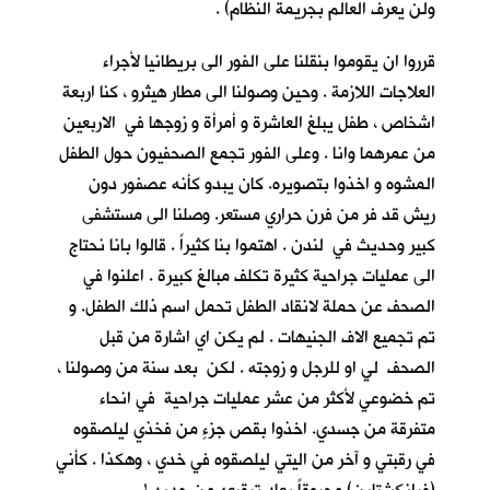
ولن يعرف العالم بجريمة النظام) .
قرروا ان يقوموا بنقلنا على الفور الى بريطانيا لأجراء
العلاجات اللازمة . وحين وصولنا الى مطار هيثرو ، كنا اربعة
اشخاص ، طفل يبلغ العاشرة و أمرأة و زوجها في الاربعين
من عمرهما وانا . وعلى الفور تجمع الصحفيون حول الطفل
المشوه و اخذوا بتصويره. كان يبدو كأنه عصفور دون
ريش قد فر من فرن حراري مستعر. وصلنا الى مستشفى
كبير وحديث في لندن . اهتموا بنا كثيراً . قالوا بانا نحتاج
الى عمليات جراحية كثيرة تكلف مبالغ كبيرة . اعلنوا في
الصحف عن حملة لانقاد الطفل تحمل اسم ذلك الطفل. و
تم تجميع الاف الجنيهات . لم يكن اي اشارة من قبل
الصحف لي او للرجل و زوجته . لكن بعد سنة من وصولنا ،
تم خضوعي لأكثر من عشر عمليات جراحية في انحاء
متفرقة من جسدي. اخذوا بقص جزءٍ من فخذي ليلصقوه
في رقبتي و آخر من اليتي ليلصقوه في خدي ، وهكذا . كأني