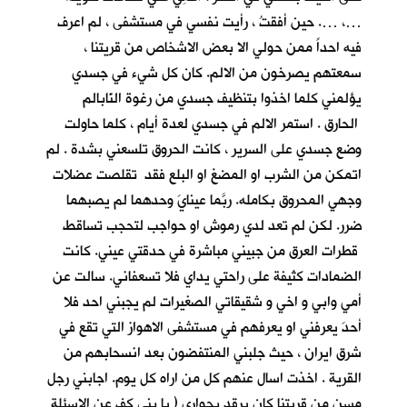
…، …. حين أفقتُ ، رأيت نفسي في مستشفى ، لم اعرف
فيه احداً ممن حولي الا بعض الاشخاص من قريتنا ،
سمعتهم يصرخون من الالم. كان كل شيء في جسدي
يؤلمني كلما اخذوا بتنظيف جسدي من رغوة النّابالم
الحارق . استمر الالم في جسدي لعدة أيام ، كلما حاولت
وضع جسدي على السرير ، كانت الحروق تلسعني بشدة . لم
اتمكن من الشرب او المضغ او البلع فقد تقلصت عضلات
وجهي المحروق بكامله. ربَّما عينايَ وحدهما لم يصبهما
ضرر. لكن لم تعد لدي رموش او حواجب لتحجب تساقط
قطرات العرق من جبيني مباشرة في حدقتي عيني. كانت
الضمادات كثيفة على راحتي يداي فلا تسعفاني. سالت عن
أمي وابي و اخي و شقيقاتي الصغيرات لم يجبني احد فلا
أحدَ يعرفني او يعرفهم في مستشفى الاهواز التي تقع في
شرق ايران ، حيث جلبني المنتفضون بعد انسحابهم من
القرية . اخذت اسال عنهم كل من اراه كل يوم. اجابني رجل
مسن من قريتنا كان يرقد بجواري ( يا بني كف عن الاسئلة