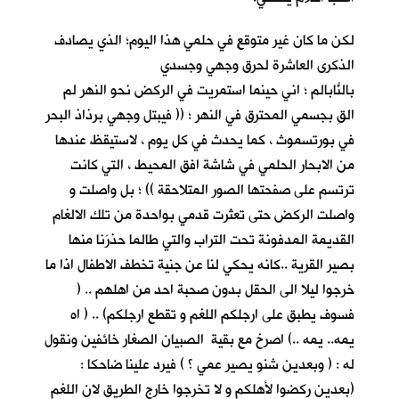
لكن ما كان غير متوقعٍ في حلمي هذا اليوم؛ الذي يصادف
الذكرى العاشرة لحرق وجهي وجسدي
بالنّابالم ؛ اني حينما استمريتُ في الركض نحو النهر لم
القِ بجسمي المحترق في النهر ؛ (( فيبتل وجهي برذاذ البحر
في بورتسموث ، كما يحدث في كل يوم ، لاستيقظ عندها
من الابحار الحلمي في شاشة افق المحيط ، التي كانت
ترتسم على صفحتها الصور المتلاحقة )) ؛ بل واصلت و
واصلت الركض حتى تعثرت قدمي بواحدة من تلك الالغام
القديمة المدفونة تحت التراب والتي طالما حذرَنا منها
بصير القرية ..كانه يحكي لنا عن جنية تخطف الاطفال اذا ما
خرجوا ليلا الى الحقل بدون صحبة احد من اهلهم .. (
فسوف يطبق على ارجلكم اللغم و تقطع ارجلكم) .. ( اه
يمه.. يمه ..) اصرخ مع بقية الصبيان الصغار خائفين ونقول
له : ( وبعدين شنو يصير عمي ؟ ) فيرد علينا ضاحكا :
(بعدين ركضوا لأهلكم و لا تخرجوا خارج الطريق لان اللغم