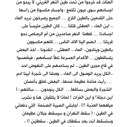
المئات قد خرجوا من تحت طين النهر الغريني، لا يبدو من
اجسادهم سوى عيون تلتمع ، واجسادٍ مكسوةٍ من راسها
حتى القدمين بالطين اللزج … الجميع يصرخون نريد الماء
.. اين الماء .. العطش قتلنا …. كان الطين متيبساً على
اجسادنا … قطعنا النهر صاعدين من أم الرصاص نحو
قريتنا … انضم الينا الاف الناس …كلهم مكسوون
بالطين وينادون.. الماء .. العطش .. انقذونا .. اخذ البعض
يتساقطون… الأقدام المسرعة تطأُ اجسأمهم ، فينغمسوا
في قاع مجرى الطين .. لم يساعدهم على النهوض احد
..الكل يريد الوصول الى الماء .. وصلنا الى شجرة أبينا ادم
… رأيت مناحة عظيمة عندها.. البعض تعلق بأغصان
الشجرة والبعض بساقها… الكل ينوحون…. سالتهم : (
اين دجلة؟ و اين الفرات ؟ لماذا لا يلتقيان هنا و نشرب
مياههما العذبة ؟!) . اجابتني الصبية الضخمة التي دفعتني
في الطين : ( سقط النهران و سيسقط جبلان عظيمان
وستسقط انت بعد سقطتك في الطين ، سقطتين !) ..