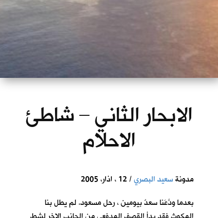
الابحار الثاني – شاطئ
الاحلام
مدونة
سعيد البصري
/ 12 ، اذار، 2005
بعدما ودَّعَنا سعدٌ بيومين ، رحل مسعود. لم يطل بنا
المكوث فقد بدأ القصف المدفعي من الجانب الاخر لشط