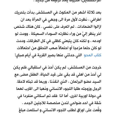
(فرانكشتاين) محروقاً يعاد ترقيعه من جديد !
بعد ثلاثة اشهر من المكوث في المستشفى بدأت بتحريك
اطرافي ، نظرت لأول مرة الى وجهي في المرآة بعد ان
ازالوا الضمادات . لم اتعرف على نفسي . كان هناك شخص
اخر ينظر إليَّ من وراء نظارته السوداء السميكة . وودت لو
اودعه ، و لكنه كان يتبعني كظلي في كل الطرقات. وددت
لو كان حلما مزعجا أو احتمالاً صعب التحقق من احتمالات
كتاب المحو
التي حدثني عنها بصير القرية في أيام صباي!
خرجت من المستشفى. لم يكن أحدٌ في استقبالي فلم يكن
لي أحدٌ من اهلي قد بقي على قيد الحياة. الطفل مضى مع
السيد عضو البرلمان ، الذي انقذنا ، وربما قد تبناه لاحقا.
الرجل وزوجته طلبا اللجوء الانساني وذهبا الى اقارب لهما
في دولة اوربية اخرى. أما انا فقد تم اسكاني منفردا في
شقة في احد ضواحي لندن مخصصة للاجئين الجدد .
وقّعتُ على اوراق لطلب اللجوء الانساني و استلمت مبلغَ