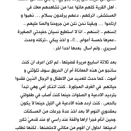
. اهل القرية كلهم ماتوا عدا من تشاهدهم معك في
المستشفى. اتركهم ، دعهم يرقدون بسلام … ذهبوا و
ارتاحوا … وبقينا نحن نئن من جروحنا والمنا عليهم ..
إنسَهم .. إنسَهم .. انا لا استطيع نسيان حفيدتي الصغيرة
..عمرها خمسة أعوام…!).. و اخذ يبكي ..تركته وعدت
لسريري . ولم اسال بعدها احدا اخر .
بعد ثلاثة اسابيع مريرة قضيتها ، لم اكن اعرف ان كنت
سانجو من هذه المعاناة أم ان الحروق سوف تلوّثني و
أموت ، كما حدث للعديد من الاطفال و الرجال الذين فقدوا
حياتهم في الغرف المجاورة . كنت اتذكر أمي وهي تبدأ
بترديد الادعية و الصلوات حينما كنت اُصاب في طفولتي
بالحمى . كنت اردد هذه الادعية في الليل حينما لا يكون
بمقدوري النوم الا بعد اخذ عدة جرعات من المسكنات
.وحين انأم فجرا اراها واقفة عند راسي او عند قدميَّ تكرر
ادعيتها. احاول ان اقوم من مكاني لاحتضنها . لكنها تطلب