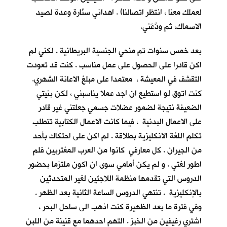
لعملك معنا ، انتظر اتصالنا) . اهداني سنَّارة وعدة لصيد
الاسماك، ثم ودَّعَني.
بعد خمس سنوات تم منحي الجنسية البريطانية . لكني لم
اكن قادرا على الحصول على عمل مناسب . كنت قد تعودت
التقشف في المعيشة ، معتمدا على مبلغ الاعانة الشهري.
كنت اتوق لو استطيع ان اجد عملا يناسبني ، لكن بنيتي
الضعيفة نتيجة لضمور عضلات جسمي جعلتني غير قادر
على الاعمال البدنية ، فيما كانت الاعمال الكتابية تتطلب
تكلم اللغة الانكليزية بطلاقة . لم اكن على احتكاك بأحد
من الجيران . كل معارفي كانوا من العرب المغتربين فلم
اطور لغتي . و لم يكن أمامي سوى ان اكون ملتزما بحضور
الدروس التي تقدمها منظمة اللاجئين لغير المتحدثين
بالإنكليزية . تنتهي الدروس الساعة الثانية بعد الظهر .
وفي فترة ما بعد الظهيرة كنت اذهب الى ساحل البحر ،
اشتري رغيفين من الخبز . التهم احدهما مع قنينة من اللبن