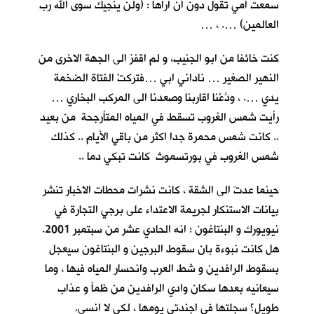
سمعت أمي تقول دون أنْ اراها : (ولن ينجيك سوى الله رب
العالمين) …. ، …
كنت خائفا من ابو الجنيب، و لم اقفز الى الجهة الاخرى من
النهير الصغير … ناداني ابي …فتركتْ الفتاة الضخمة
يدي …. ، ودَّعْنا اقاربنا وصعدنا الى المركب البخاري …
رأيت شمس الغروب تسقط في المياه المتأرجحة من بعيد
.. كانت شمس محمرة جدا اكثر من باقي الأيام .. كذلك
شمس الغروب في بورتسموث كانت تبكي دما ..
حينما عدتَ الى الشقة ، كانت نشرات محطات الاخبار تنشر
بيانات الاستنكار لجريمة الاعتداء على برجي التجارة في
نيويورك و البنتاغون ؛ انه الحادي عشر من سبتمبر 2001.
هل كانت نبوءة بان سقوط البرجين و البنتاغون سيعجل
بسقوط الرافدين و شط العرب وانحسار المياه فيها ، وما
سيعانيه بعدها سكان وادي الرافدين من ظمأ و عذاب
طويل؟ سجلتها في اجندتي يومها ، لكي لا انسى.