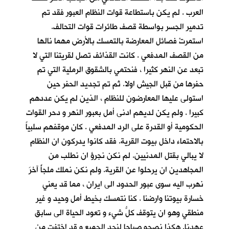
العرب . لم يكن باستطاعة قوات النظام العبور فقد تم
تدمير الجسر بواسطة قصف طائرات قوات التحالف.
استمرتْ فصائل المعارضة بالتمسك بالأرض مهما نالها
من القصف المدفعي . كانت القذائف تصل لقريتنا التي لا
تبعد عن النهر كثيرا ، فنحتمي بالشقوق الرملية التي تم
حفرها من قبل الجيش اولا. ثم تم تجديد الحفر حين
استولى عليها المعارضون للنظام ، الذين لم يكن عددهم
كبيرا . ولم يكن لديهم ادنى أمل بعبور النهر و دحر القوات
الحكومية أو القدرة على الرد المدفعي . كان موقفهم سلبياً
بالاحتماء داخل بيوت القرية. فقد كانوا يدركون ان النظام
لا يبالي بقتل المدنيين. لم نكن نجرؤ ان نطلب من
المجاهدين ان يرحلوا عن القرية. ولم نكن نملك ملجأً آخرَ
نهرب اليه سوى عبور الحدود الى ايران ، مما قد يعني
خسارة بيوتنا وارضنا . كنا نتمسك بخيط أمل وحيد و غير
منطقي وهو ان يتوقف كلُّ شيء و تعود الحياة الى سابق
عهدنا. هكذا نصحو صباحا لنجد الجميع و قد اختفت من