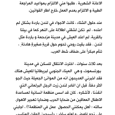
الاعانة الشهرية . طلبوا مني الالتزام بمواعيد المراجعة
الطبية و الالتزام بعدم العمل خارج اطار القوانين.
عند حلول الشتاء ، كانت الاجواء في لندن باردة بشكل لم
اعتده . لم تكن لشقتي اطلالة على النهر كما في بيتنا
بالقرية. لم اعتد العيش في مدينة مزدحمة و باردة مثل
لندن . فقد بقيت روحي تحوم حول قريةٍ صغيرةٍ هادئة ٍ ،
تنأم مبكراً على ضفاف شط العرب.
بعد ثلاث سنوات ، اخترت الانتقال للسكن في مدينة
بورتسموت، و هي الميناء الجنوبي لبريطانيا للعيش هناك
فقد اخبرني العديدون انه من الموانئ الجميلة حيث الجو
اكثر دفئاً. قبل ان اغادر لندن زرت الرجل البرلماني الذي
انقذنا ، لأشكره . كان قد اسس منظمة انسانية لمساعدة
الاطفال المعاقين من ضحايا الحرب وضحايا تهجير الاهوار.
سالته : (هل يمكنني الحصول عمل في المنظمة؟) ، اجابني
على نحو غامض و لعله ساخر : -(سيحين الوقت المناسب