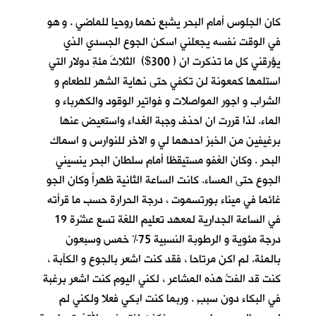
كان الجلوس أمام البحر يشبع نهما روحيا للماضي . و هو
في الوقت نفسه يجعلني اسكن الجوع الجسدي الذي
يؤرقني كل ما تذكرت ان ( 300$) الثلاثَ مئةِ دولارٍ التي
استلمها كمعونة لن تكفي حتى نهاية الشهر للطعام و
الشراب و اجور المواصلات و فواتير الوقود والكهرباء و
الماء. لذا قررت ان احذف وجبة الغداء واستعيض عنها
برغيفين من الخبز احدهما لي و الاخر للنوارس و اسماك
البحر . وكان الغفو مستيقظا أمام سلطان البحر ينسيني
الجوع حتى المساء. كانت الساعة الثانية ظهراً وكان الجو
غائما في ميناء بورتسموت ، درجة الحرارة حسب ما قرأته
في الساعة الجدارية لمعهد تعليم اللغة تسع عشْرة 19
درجة مئوية و الرطوبة النسبية 75% خمس وسبعون
بالمئة. لم اكن مرتاحا ، فقد كنت اشعر بالجوع و الكآبة ،
كنت قد الفتُ هذه المشاعر ، لكني اليوم كنت اشعر برغبة
في البكاء دون سببٍ . وربما كنت ابكي فعلا ولكني لم