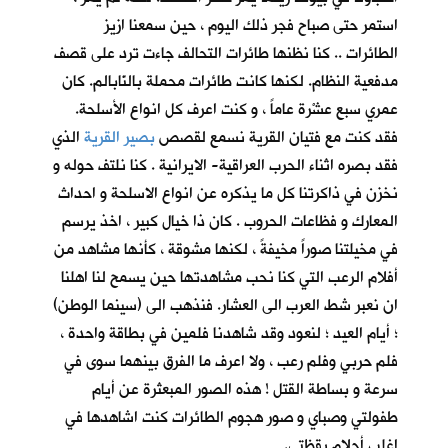
استمر حتى صباح فجر ذلك اليوم ، حين سمعنا ازيز
الطائرات .. كنا نظنها طائرات التحالف جاءت ترد على قصف
مدفعية النظام. لكنها كانت طائرات محملة بالنّابالم. كان
عمري سبع عشْرة عاماً ، و كنت اعرف كل انواع الأسلحة.
فقد كنت مع فتيان القرية نسمع لقصص
بصير القرية
الذي
فقد بصره اثناء الحرب العراقية- الايرانية . كنا نلتف حوله و
نخزن في ذاكرتنا كل ما يذكره عن انواع الاسلحة و احداث
المعارك و فظاعات الحروب . كان ذا خيال كبير ، اخذ يرسم
في مخيلتنا صوراً مخيفةً ، لكنها مشوقة ، كأنها مشاهد من
أفلام الرعب التي كنا نحب مشاهدتها حين يسمح لنا اهلنا
ان نعبر شط العرب الى العشار. فنذهب الى (سينما الوطن)
؛ أيام العيد ؛ لنعود وقد شاهدنا فلمين في بطاقة واحدة ،
فلم حربي وفلم رعب ، ولا اعرف ما الفرق بينهما سوى في
سرعة و بساطة القتل ! هذه الصور المبعثرة عن أيام
طفولتي وصباي و صور هجوم الطائرات كنت اشاهدها في
اغلب أحلام يقظتي.