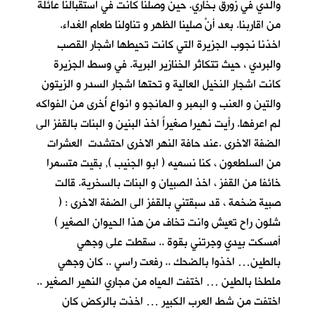
والدي في زورق بخاري. حين وصلنا كانت في استقبالنا عائلة
من اقاربنا. بعد أنْ
صلينا الظهر و تناولنا طعام الغداء.
اخذنا نجوب الجزيرة التي كانت تحيطها اشجار القصب
والبردي ، حيث تتكاثر الخنازير البرية. في وسط الجزيرة
كانت اشجار النخيل العالية و تحتها اشجار السدر و الزيتون
والتين و العنب و البمبر و المانجو و انواع أُخرى من الفواكه
لم اعرفها. رأيت نهيرا صغيراً اخذ البنين و البنات بالقفز الى
الضفة الاخرى .عند حافة النهر الاخرى احتشدت العشرات
من السلطعون ، كنا نسميه ( ابو الجنيب ), بقيت متسمرا
خائفا من القفز ، اخذ الصبيان و البنات بالسخرية. قالت
صبية ضخمة ، قد سبقتني بالقفز الى الضفة الاخرى : (
شلون راح تعيش وانت تخاف من هذا الحيوان الصغير )
أمسكت بيدي وجرتني بقوة .. سقطت على وجهي
بالطين… اخذوا بالضحك .. رفعت راسي .. كان وجهي
ملطخا بالطين … اختفت المياه من مجاري النهير الصغير ..
اختفت من شط العرب الكبير … اخذت بالركض كان