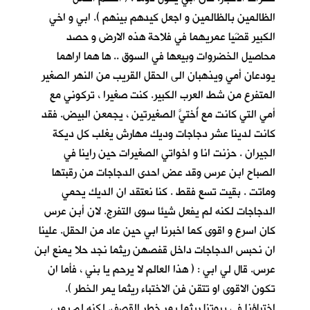
الظالمين بالظالمين و اجعل كيدهم بينهم ). ابي و اخي
الكبير قضَيا عمريهما في فلاحة هذه الارض و حصد
محاصيل الخضروات وبيعها في السوق .. ها هما اراهما
يودعان أمي ويذهبان الى الحقل القريب من النهر الصغير
المتفرع من شط العرب الكبير. كنت صغيرا ، تركوني مع
أمي التي كانت مع أُختيَّ الصغيرتين ، يجمعن البيض. فقد
كانت لدينا عشر دجاجات وديك مهارش يغلب كل ديكة
الجيران . حزنت انا و اخواتي الصغيرات حين راينا في
الصباح ابن عرس وقد عض احدى الدجاجات من رقبتها
وماتت . بقيت تسع فقط . كنا نعتقد ان الديك يحمي
الدجاجات لكنه لم يفعل شيئا سوى التفرج. لان أبن عرس
كان اسرع و اقوى كما اخبرنا ابي حين عاد من الحقل. علينا
ان نحبس الدجاجات داخل قفصهن ريثما نجد حلا يمنع ابن
عرس. قال لي ابي : ( هذا العالم لا يرحم يا بني ، فأما ان
تكون الاقوى او تتقن فن الاختباء ريثما يمر الخطر ).
اختباؤنا في بيوتنا ريثما يمر خطر القصف. لكنه لم يمر ،