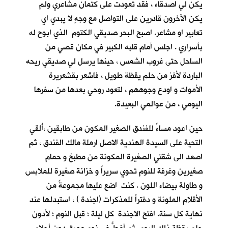
يكن لي اصدقاء ، فقد تعودت على كتمان مشاعري ولم
يكن الآخرون قادرين على التواصل مع وجهٍ لا يبدي اي
تعابير او مشاعر. اصبح البحر صديقي الكتوم الذي ابوح له
بأسراري . اجلس أمام قلبه الكبير في مكان قصي من
الساحل حتى غروب الشمس ، حينها يرسل لي صديقي ريحه
الباردة لأفز من حلم يقظة طويل ، فاشعر بقشعريرة
الأموات و اودع وجوههم ، لتعود روحي بعدها من سفرها
اليومي ، من عوالمي البعيدة.
حين اعود مساءً للفندق الصغير المكون من طابقين ،أُلقي
التحية على السيدة الهندية الاصل ارملة مالك الفندق ، ثم
اصعد الى شقتي الصغيرة المكونة من مطبخ و حمام
صغيرين وغرفة للنوم تحوي سريراً و خزانة صغيرة للملابس
و طاولة بيضاء اللون . كنت اضع عليها مجموعةً من
الأقلام الملونة و دفتراً للمذكرات (اجندة ) ، استبدلها عند
نهاية كل سنة. افتح الاجندة كل ليلة ؛ قبل النوم ؛ لأدون