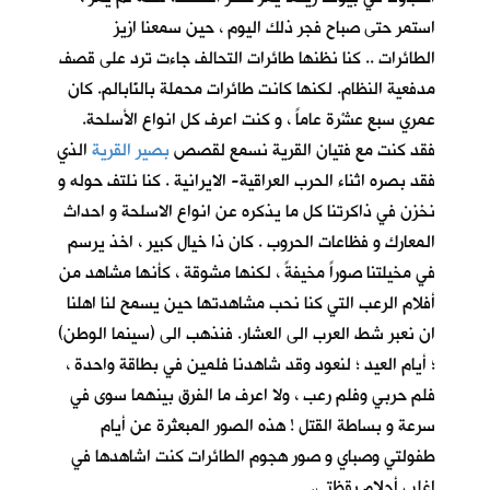
استمر حتى صباح فجر ذلك اليوم ، حين سمعنا ازيز
الطائرات .. كنا نظنها طائرات التحالف جاءت ترد على قصف
مدفعية النظام. لكنها كانت طائرات محملة بالنّابالم. كان
عمري سبع عشْرة عاماً ، و كنت اعرف كل انواع الأسلحة.
فقد كنت مع فتيان القرية نسمع لقصص
بصير القرية
الذي
فقد بصره اثناء الحرب العراقية- الايرانية . كنا نلتف حوله و
نخزن في ذاكرتنا كل ما يذكره عن انواع الاسلحة و احداث
المعارك و فظاعات الحروب . كان ذا خيال كبير ، اخذ يرسم
في مخيلتنا صوراً مخيفةً ، لكنها مشوقة ، كأنها مشاهد من
أفلام الرعب التي كنا نحب مشاهدتها حين يسمح لنا اهلنا
ان نعبر شط العرب الى العشار. فنذهب الى (سينما الوطن)
؛ أيام العيد ؛ لنعود وقد شاهدنا فلمين في بطاقة واحدة ،
فلم حربي وفلم رعب ، ولا اعرف ما الفرق بينهما سوى في
سرعة و بساطة القتل ! هذه الصور المبعثرة عن أيام
طفولتي وصباي و صور هجوم الطائرات كنت اشاهدها في
اغلب أحلام يقظتي.