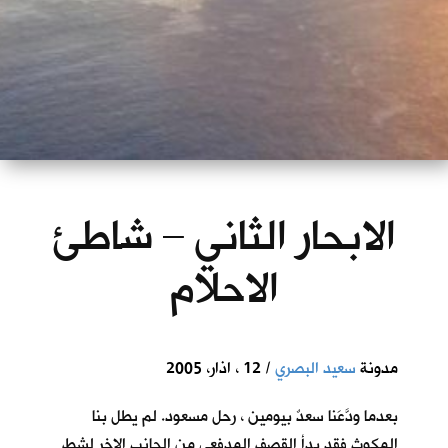
الابحار الثاني – شاطئ
الاحلام
مدونة
سعيد البصري
/ 12 ، اذار، 2005
بعدما ودَّعَنا سعدٌ بيومين ، رحل مسعود. لم يطل بنا
المكوث فقد بدأ القصف المدفعي من الجانب الاخر لشط