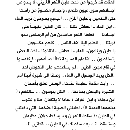
المئات قد خرجوا من تحت طين النهر الغريني، لا يبدو من
اجسادهم سوى عيون تلتمع ، واجسادٍ مكسوةٍ من راسها
حتى القدمين بالطين اللزج … الجميع يصرخون نريد الماء
.. اين الماء .. العطش قتلنا …. كان الطين متيبساً على
اجسادنا … قطعنا النهر صاعدين من أم الرصاص نحو
قريتنا … انضم الينا الاف الناس …كلهم مكسوون
بالطين وينادون.. الماء .. العطش .. انقذونا .. اخذ البعض
يتساقطون… الأقدام المسرعة تطأُ اجسأمهم ، فينغمسوا
في قاع مجرى الطين .. لم يساعدهم على النهوض احد
..الكل يريد الوصول الى الماء .. وصلنا الى شجرة أبينا ادم
… رأيت مناحة عظيمة عندها.. البعض تعلق بأغصان
الشجرة والبعض بساقها… الكل ينوحون…. سالتهم : (
اين دجلة؟ و اين الفرات ؟ لماذا لا يلتقيان هنا و نشرب
مياههما العذبة ؟!) . اجابتني الصبية الضخمة التي دفعتني
في الطين : ( سقط النهران و سيسقط جبلان عظيمان
وستسقط انت بعد سقطتك في الطين ، سقطتين !) ..