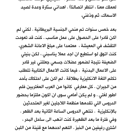
لعملك معنا ، انتظر اتصالنا) . اهداني سنَّارة وعدة لصيد
الاسماك، ثم ودَّعَني.
بعد خمس سنوات تم منحي الجنسية البريطانية . لكني لم
اكن قادرا على الحصول على عمل مناسب . كنت قد تعودت
التقشف في المعيشة ، معتمدا على مبلغ الاعانة الشهري.
كنت اتوق لو استطيع ان اجد عملا يناسبني ، لكن بنيتي
الضعيفة نتيجة لضمور عضلات جسمي جعلتني غير قادر
على الاعمال البدنية ، فيما كانت الاعمال الكتابية تتطلب
تكلم اللغة الانكليزية بطلاقة . لم اكن على احتكاك بأحد
من الجيران . كل معارفي كانوا من العرب المغتربين فلم
اطور لغتي . و لم يكن أمامي سوى ان اكون ملتزما بحضور
الدروس التي تقدمها منظمة اللاجئين لغير المتحدثين
بالإنكليزية . تنتهي الدروس الساعة الثانية بعد الظهر .
وفي فترة ما بعد الظهيرة كنت اذهب الى ساحل البحر ،
اشتري رغيفين من الخبز . التهم احدهما مع قنينة من اللبن