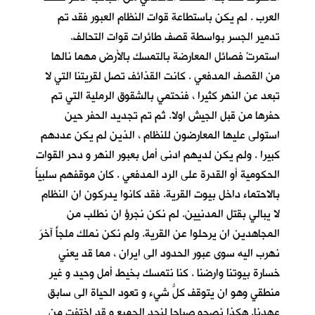
العرب . لم يكن باستطاعة قوات النظام العبور فقد تم
تدمير الجسر بواسطة قصف طائرات قوات التحالف.
استمرتْ فصائل المعارضة بالتمسك بالأرض مهما نالها
من القصف المدفعي . كانت القذائف تصل لقريتنا التي لا
تبعد عن النهر كثيرا ، فنحتمي بالشقوق الرملية التي تم
حفرها من قبل الجيش اولا. ثم تم تجديد الحفر حين
استولى عليها المعارضون للنظام ، الذين لم يكن عددهم
كبيرا . ولم يكن لديهم ادنى أمل بعبور النهر و دحر القوات
الحكومية أو القدرة على الرد المدفعي . كان موقفهم سلبياً
بالاحتماء داخل بيوت القرية. فقد كانوا يدركون ان النظام
لا يبالي بقتل المدنيين. لم نكن نجرؤ ان نطلب من
المجاهدين ان يرحلوا عن القرية. ولم نكن نملك ملجأً آخرَ
نهرب اليه سوى عبور الحدود الى ايران ، مما قد يعني
خسارة بيوتنا وارضنا . كنا نتمسك بخيط أمل وحيد و غير
منطقي وهو ان يتوقف كلُّ شيء و تعود الحياة الى سابق
عهدنا. هكذا نصحو صباحا لنجد الجميع و قد اختفت من