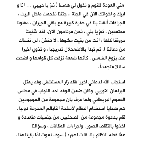
مني العودة للنوم و تقول لي همسا ( نَمْ يا حبيبي … انا و
ابيك و اخواتك الان في الجنة .. جثثنا تفحمت داخل البيت ،
الجرافات ألقتْ بنا في حفرة كبيرة مع باقي الجيران . دفنونا
مجتمعين . نَمْ يا بني ، نحن مرتاحون الان. لقد شُفِيتْ
حروقنا كلها ، انت من بقيت مشوها ، لا تخشَ ، لن ننساك
من دعائنا ). ثم تبدا بالاضمحلال تدريجيا ، و تذوي اخيرا
عند بزوغ الشمس ، كأنها شمعة نزفت كل قوامها و اضحت
سائلا متجمداً .
استجاب الله لدعائي اخيرا فقد زار المستشفى وفد يمثل
البرلمان الاوربي وكان ضمن الوفد احد النواب في مجلس
العموم البريطاني ولما عرف بان مجموعة من الموجودين
هم ضحايا استخدام النظام لأسلحة النّابالم المحرمة دوليا .
قام بدعوة مجموعة من الصحفيين من جنسيات متعددة و
اخذوا بالتقاط الصور ، واجراءات المقالات ، وسؤالنا
عمّا فعله النظام بنا. قلت ُلهم : ( سوف نموت اذا بقينا هنا ،