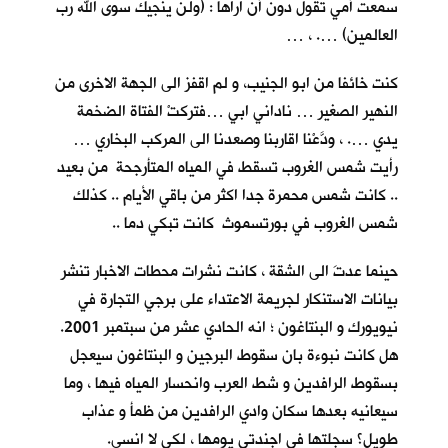
سمعت أمي تقول دون أنْ اراها : (ولن ينجيك سوى الله رب
العالمين) …. ، …
كنت خائفا من ابو الجنيب، و لم اقفز الى الجهة الاخرى من
النهير الصغير … ناداني ابي …فتركتْ الفتاة الضخمة
يدي …. ، ودَّعْنا اقاربنا وصعدنا الى المركب البخاري …
رأيت شمس الغروب تسقط في المياه المتأرجحة من بعيد
.. كانت شمس محمرة جدا اكثر من باقي الأيام .. كذلك
شمس الغروب في بورتسموث كانت تبكي دما ..
حينما عدتَ الى الشقة ، كانت نشرات محطات الاخبار تنشر
بيانات الاستنكار لجريمة الاعتداء على برجي التجارة في
نيويورك و البنتاغون ؛ انه الحادي عشر من سبتمبر 2001.
هل كانت نبوءة بان سقوط البرجين و البنتاغون سيعجل
بسقوط الرافدين و شط العرب وانحسار المياه فيها ، وما
سيعانيه بعدها سكان وادي الرافدين من ظمأ و عذاب
طويل؟ سجلتها في اجندتي يومها ، لكي لا انسى.