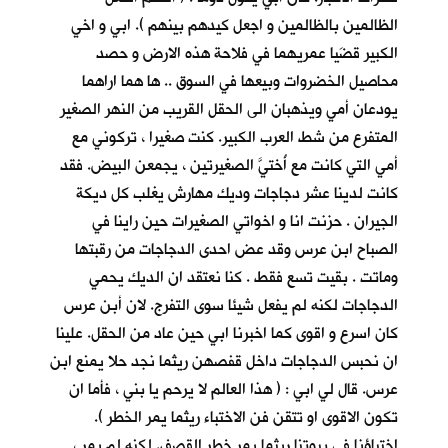
الظالمين بالظالمين و اجعل كيدهم بينهم ). ابي و اخي
الكبير قضَيا عمريهما في فلاحة هذه الارض و حصد
محاصيل الخضروات وبيعها في السوق .. ها هما اراهما
يودعان أمي ويذهبان الى الحقل القريب من النهر الصغير
المتفرع من شط العرب الكبير. كنت صغيرا ، تركوني مع
أمي التي كانت مع أُختيَّ الصغيرتين ، يجمعن البيض. فقد
كانت لدينا عشر دجاجات وديك مهارش يغلب كل ديكة
الجيران . حزنت انا و اخواتي الصغيرات حين راينا في
الصباح ابن عرس وقد عض احدى الدجاجات من رقبتها
وماتت . بقيت تسع فقط . كنا نعتقد ان الديك يحمي
الدجاجات لكنه لم يفعل شيئا سوى التفرج. لان أبن عرس
كان اسرع و اقوى كما اخبرنا ابي حين عاد من الحقل. علينا
ان نحبس الدجاجات داخل قفصهن ريثما نجد حلا يمنع ابن
عرس. قال لي ابي : ( هذا العالم لا يرحم يا بني ، فأما ان
تكون الاقوى او تتقن فن الاختباء ريثما يمر الخطر ).
اختباؤنا في بيوتنا ريثما يمر خطر القصف. لكنه لم يمر ،