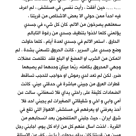
…، …. حين أفقتُ ، رأيت نفسي في مستشفى ، لم اعرف
فيه احداً ممن حولي الا بعض الاشخاص من قريتنا ،
سمعتهم يصرخون من الالم. كان كل شيء في جسدي
يؤلمني كلما اخذوا بتنظيف جسدي من رغوة النّابالم
الحارق . استمر الالم في جسدي لعدة أيام ، كلما حاولت
وضع جسدي على السرير ، كانت الحروق تلسعني بشدة . لم
اتمكن من الشرب او المضغ او البلع فقد تقلصت عضلات
وجهي المحروق بكامله. ربَّما عينايَ وحدهما لم يصبهما
ضرر. لكن لم تعد لدي رموش او حواجب لتحجب تساقط
قطرات العرق من جبيني مباشرة في حدقتي عيني. كانت
الضمادات كثيفة على راحتي يداي فلا تسعفاني. سالت عن
أمي وابي و اخي و شقيقاتي الصغيرات لم يجبني احد فلا
أحدَ يعرفني او يعرفهم في مستشفى الاهواز التي تقع في
شرق ايران ، حيث جلبني المنتفضون بعد انسحابهم من
القرية . اخذت اسال عنهم كل من اراه كل يوم. اجابني رجل
مسن من قريتنا كان يرقد بجواري ( يا بني كف عن الاسئلة