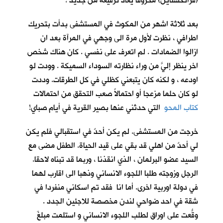
(فرانكشتاين) محروقاً يعاد ترقيعه من جديد !
بعد ثلاثة اشهر من المكوث في المستشفى بدأت بتحريك
اطرافي ، نظرت لأول مرة الى وجهي في المرآة بعد ان
ازالوا الضمادات . لم اتعرف على نفسي . كان هناك شخص
اخر ينظر إليَّ من وراء نظارته السوداء السميكة . وودت لو
اودعه ، و لكنه كان يتبعني كظلي في كل الطرقات. وددت
لو كان حلما مزعجا أو احتمالاً صعب التحقق من احتمالات
كتاب المحو
التي حدثني عنها بصير القرية في أيام صباي!
خرجت من المستشفى. لم يكن أحدٌ في استقبالي فلم يكن
لي أحدٌ من اهلي قد بقي على قيد الحياة. الطفل مضى مع
السيد عضو البرلمان ، الذي انقذنا ، وربما قد تبناه لاحقا.
الرجل وزوجته طلبا اللجوء الانساني وذهبا الى اقارب لهما
في دولة اوربية اخرى. أما انا فقد تم اسكاني منفردا في
شقة في احد ضواحي لندن مخصصة للاجئين الجدد .
وقّعتُ على اوراق لطلب اللجوء الانساني و استلمت مبلغَ