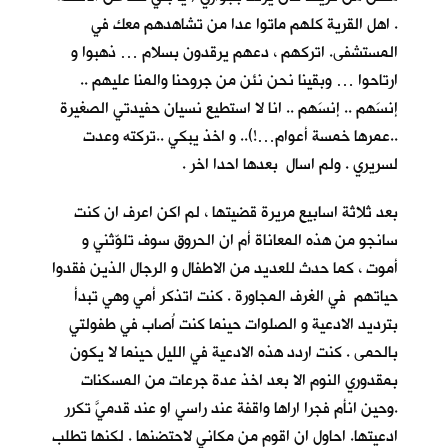
. اهل القرية كلهم ماتوا عدا من تشاهدهم معك في
المستشفى. اتركهم ، دعهم يرقدون بسلام … ذهبوا و
ارتاحوا … وبقينا نحن نئن من جروحنا والمنا عليهم ..
إنسَهم .. إنسَهم .. انا لا استطيع نسيان حفيدتي الصغيرة
..عمرها خمسة أعوام…!).. و اخذ يبكي ..تركته وعدت
لسريري . ولم اسال بعدها احدا اخر .
بعد ثلاثة اسابيع مريرة قضيتها ، لم اكن اعرف ان كنت
سانجو من هذه المعاناة أم ان الحروق سوف تلوّثني و
أموت ، كما حدث للعديد من الاطفال و الرجال الذين فقدوا
حياتهم في الغرف المجاورة . كنت اتذكر أمي وهي تبدأ
بترديد الادعية و الصلوات حينما كنت اُصاب في طفولتي
بالحمى . كنت اردد هذه الادعية في الليل حينما لا يكون
بمقدوري النوم الا بعد اخذ عدة جرعات من المسكنات
.وحين انأم فجرا اراها واقفة عند راسي او عند قدميَّ تكرر
ادعيتها. احاول ان اقوم من مكاني لاحتضنها . لكنها تطلب