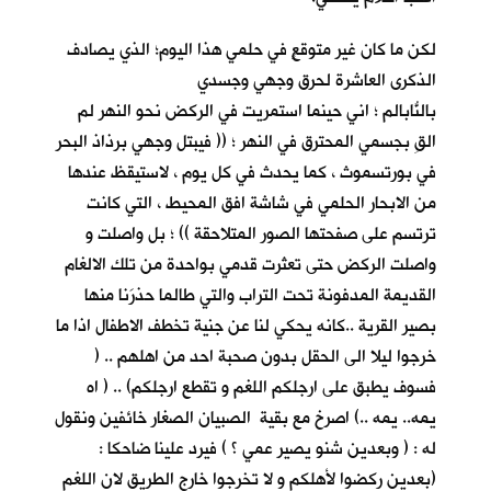
لكن ما كان غير متوقعٍ في حلمي هذا اليوم؛ الذي يصادف
الذكرى العاشرة لحرق وجهي وجسدي
بالنّابالم ؛ اني حينما استمريتُ في الركض نحو النهر لم
القِ بجسمي المحترق في النهر ؛ (( فيبتل وجهي برذاذ البحر
في بورتسموث ، كما يحدث في كل يوم ، لاستيقظ عندها
من الابحار الحلمي في شاشة افق المحيط ، التي كانت
ترتسم على صفحتها الصور المتلاحقة )) ؛ بل واصلت و
واصلت الركض حتى تعثرت قدمي بواحدة من تلك الالغام
القديمة المدفونة تحت التراب والتي طالما حذرَنا منها
بصير القرية ..كانه يحكي لنا عن جنية تخطف الاطفال اذا ما
خرجوا ليلا الى الحقل بدون صحبة احد من اهلهم .. (
فسوف يطبق على ارجلكم اللغم و تقطع ارجلكم) .. ( اه
يمه.. يمه ..) اصرخ مع بقية الصبيان الصغار خائفين ونقول
له : ( وبعدين شنو يصير عمي ؟ ) فيرد علينا ضاحكا :
(بعدين ركضوا لأهلكم و لا تخرجوا خارج الطريق لان اللغم