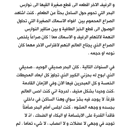
و الرغيف الاخر اقطعه الى قطع صغيرة القيها الى نوارس
البحر التي تحوم حول الساحل بحثاً عن الطعام . كنت اشاهد
الصراع المحموم بين افواه الاسماك الصغيرة التي تحاول
الوصول الى قطع الخبز الطافية و بين مناقير النوارس
النهمة لالتهام الرغيف و الاسماك معا ! كان صراعاً يلخص
الصراع الذي يجتاح العالم النِهم لافتراس الاخر مهما كان
نوعه او حجمه .
في السنوات التالية . كان البحر صديقي الوحيد . صديقي
الذي ابوح له بحزني الكبير الذي تجاوز كل ابعاد المحيطات
الخمسة و كل المبحرين فيها الان وفي الازمان القادمة
.كنت وحيدا بشكل مخيف ، لدرجة اني كنت احس العالم
فارغاً. لا يوجد فيه بشرٌ سواي وهذا الساكن في داخلي
بجسده و وجهه المشوه . كنت اجلس أمام البحر صأمتاً
فاقداً القدرة على الابتسامة او البكاء او الضحك ، اذ لا
توجد في وجهي لا عضلات و لا اعصاب ، لا شيء تماما . لم