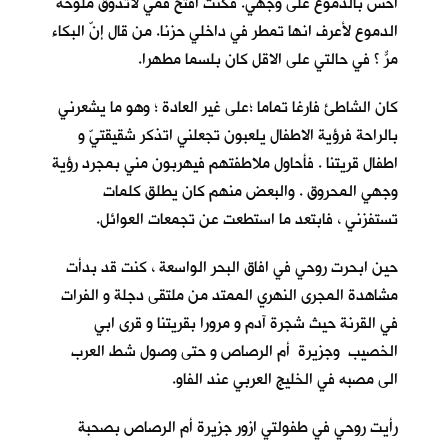
احس بالدموع على وجهي. فكنت افتح فمي لأتذوق ملوحة
الدموع لأعرف انها تمطر في داخلي حزنا. من قال إنّ البكاء
مرٌّ ؟ في حالتي على الاقل كان بلسما مطهرا.
كان الشاطئ فارغا تماما ؛على غير العادة ؛ وهو ما يشعرني
بالراحة فرؤية الاطفال يلعبون تجعلني اتذكر شقيقتيّ و
اطفال قريتنا . فأحاول ملاطفتهم فيهربون مني بمجرد رؤية
وجهي المحروق . والبعض منهم كان يطلق كلمات
تستفزني ، فابتعد ما استطعت عن تجمعات العوائل.
حين ابحرت روحي في افاق البحر الواسعة ، كنت قد بدأت
مشاهدة المجرى النهري الممتد من ملتقى دجلة و الفرات
في القرنة حيث شجرة آدم و مرورا بقريتنا و قرى ابي
الخصيب وجزيرة أم الرصاص و حتى وصول شط العرب
الى مصبه في الخليج العربي عند الفاو.
رأيت روحي في طفولتي ازور جزيرة أم الرصاص بصحبة