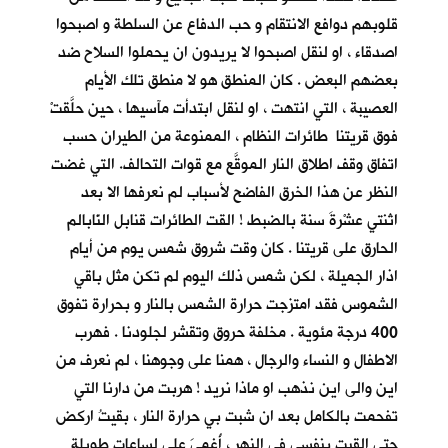
قلوبهم دوافع الانتقام و حب الدفاع عن السلطة و اصبحوا
اصدقاء ، او لنقل اصبحوا لا يريدون ان يحملوا السلاح ضد
بعضهم البعض . كان المنطق هو لا منطق تلك الأيام
العصيبة ، التي انتهت ، او لنقل ابتدأت مآسيها ، حين حلَّقتْ
فوق قريتنا طائرات النظام ، الممنوعة من الطيران حسب
اتفاق وقف اطلاق النار الموقَّع مع قوات التحالف. التي غضت
النظر عن هذا الخرق الفاضح لأسباب لم نعرفها الا بعد
اثنتي عشْرةَ سنة بالضبط ! القت الطائرات قنابل النّابالم
الحارق على قريتنا . كان وقت شروق شمس يوم من أيام
اذار الجميلة ، لكن شمس ذلك اليوم لم تكن مثل باقي
الشموس فقد امتزجت حرارة الشمس بالنار و بحرارة تفوق
400 درجة مئوية . مخلفة حروق وتقشر لجلودنا . فهرب
الاطفال و النساء والرجال ، همنا على وجوهنا ، لم نعرف من
اين والى اين نذهب او ماذا نريد ! هربت من دارنا التي
تفحمت بالكامل بعد ان شبت بي حرارة النار ، بقيتُ اركض
حتى القيت بنفسي في النهر ، أُغمِيَ علي لساعات طويلة