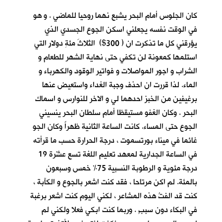
كان الجلوس أمام البحر يشبع نهما روحيا للماضي . و هو
في الوقت نفسه يجعلني اسكن الجوع الجسدي الذي
يؤرقني كل ما تذكرت ان ( 300$) الثلاثَ مئةِ دولارٍ التي
استلمها كمعونة لن تكفي حتى نهاية الشهر للطعام و
الشراب و اجور المواصلات و فواتير الوقود والكهرباء و
الماء. لذا قررت ان احذف وجبة الغداء واستعيض عنها
برغيفين من الخبز احدهما لي و الاخر للنوارس و اسماك
البحر . وكان الغفو مستيقظا أمام سلطان البحر ينسيني
الجوع حتى المساء. كانت الساعة الثانية ظهراً وكان الجو
غائما في ميناء بورتسموت ، درجة الحرارة حسب ما قرأته
في الساعة الجدارية لمعهد تعليم اللغة تسع عشْرة 19
درجة مئوية و الرطوبة النسبية 75% خمس وسبعون
بالمئة. لم اكن مرتاحا ، فقد كنت اشعر بالجوع و الكآبة ،
كنت قد الفتُ هذه المشاعر ، لكني اليوم كنت اشعر برغبة
في البكاء دون سببٍ . وربما كنت ابكي فعلا ولكني لم