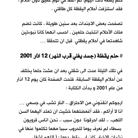
حلم يقظة ذلك اليوم. ثم أغطُّ في نوم عميق دون أحلام ،
فقد استنزفت أحلام اليقظة كل طاقتي .
تصفحت بعض الاجندات بعد سنين طويلة ، كانت تضم
مئات الأحلام انتخبت حلمين , احسب انهما كانا نبوءتين
شاهدتما في أحلام يقظتي قبل ان تتحققا …
حلم يقظة (جسد يغلي قرب النهر) 12 اذار 2001
#
في تلك الليلة عدت الى شقتي بعد ان عشتُ حلما يختلف
عن أحلام اليقظة السابقة. فتحت الصفحة كان يوم 12 اذار
من عام 2001 و بدأت الكتابة :
ارجوكم انقذوني من الاحتراق .. النار تشب في جسمي …
انا لا أراكم ، فقد أغمضتهما خشيت ان تمتد اليهما السن
اللهب. .. لقد احرقونا دون سبب .. نحن اناس قرويون
بسطاء لم نعرف يوما للحروب سببا مهما تكلموا عنها في
نشرات الاخبار. كان ابي يقول دوما : ( اللهم اشغل