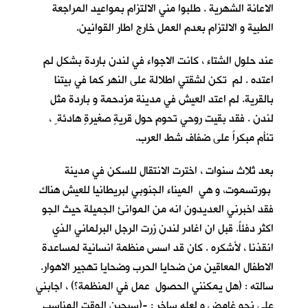
الاعانة الشهرية . طلبوا مني الالتزام بمواعيد المراجعة
الطبية و الالتزام بعدم العمل خارج اطار القوانين.
عند حلول الشتاء ، كانت الاجواء في لندن باردة بشكل لم
اعتده . لم تكن لشقتي اطلالة على النهر كما في بيتنا
بالقرية. لم اعتد العيش في مدينة مزدحمة و باردة مثل
لندن . فقد بقيت روحي تحوم حول قريةٍ صغيرةٍ هادئة ٍ ،
تنأم مبكراً على ضفاف شط العرب.
بعد ثلاث سنوات ، اخترت الانتقال للسكن في مدينة
بورتسموت، و هي الميناء الجنوبي لبريطانيا للعيش هناك
فقد اخبرني العديدون انه من الموانئ الجميلة حيث الجو
اكثر دفئاً. قبل ان اغادر لندن زرت الرجل البرلماني الذي
انقذنا ، لأشكره . كان قد اسس منظمة انسانية لمساعدة
الاطفال المعاقين من ضحايا الحرب وضحايا تهجير الاهوار.
سالته : (هل يمكنني الحصول عمل في المنظمة؟) ، اجابني
على نحو غامض و لعله ساخر : -(سيحين الوقت المناسب