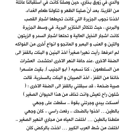
والدي في زورق بخاري. حين وصلنا كانت في استقبالنا عائلة
من اقاربنا. بعد أنْ
صلينا الظهر و تناولنا طعام الغداء.
اخذنا نجوب الجزيرة التي كانت تحيطها اشجار القصب
والبردي ، حيث تتكاثر الخنازير البرية. في وسط الجزيرة
كانت اشجار النخيل العالية و تحتها اشجار السدر و الزيتون
والتين و العنب و البمبر و المانجو و انواع أُخرى من الفواكه
لم اعرفها. رأيت نهيرا صغيراً اخذ البنين و البنات بالقفز الى
الضفة الاخرى .عند حافة النهر الاخرى احتشدت العشرات
من السلطعون ، كنا نسميه ( ابو الجنيب ), بقيت متسمرا
خائفا من القفز ، اخذ الصبيان و البنات بالسخرية. قالت
صبية ضخمة ، قد سبقتني بالقفز الى الضفة الاخرى : (
شلون راح تعيش وانت تخاف من هذا الحيوان الصغير )
أمسكت بيدي وجرتني بقوة .. سقطت على وجهي
بالطين… اخذوا بالضحك .. رفعت راسي .. كان وجهي
ملطخا بالطين … اختفت المياه من مجاري النهير الصغير ..
اختفت من شط العرب الكبير … اخذت بالركض كان