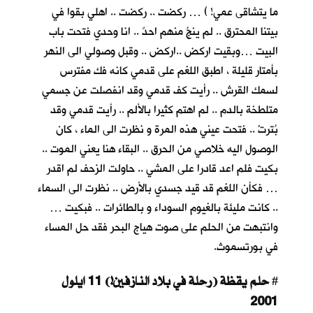
ما يتشاقى عمي! ) … ركضت .. ركضت .. اهلي بقوا في
بيتنا المحترق .. لم ينجُ منهم احدٌ .. انا وحدي فتحت باب
البيت …وبقيت اركض ..اركض .. وقبل وصولي الى النهر
بأمتار قليلة ، اطبق اللغم على قدمي كانه فك مفترس
لسمك القرش .. رأيت كف قدمي وقد انفصلت عن جسمي
متلطخة بالدم .. لم اهتم كثيرا بالألم .. رأيت قدمي وقد
بُترتْ .. فتحت عيني هذه المرة و نظرت الى الماء ، كان
الوصول اليه خلاصي من الحرق .. البقاء هنا يعني الموت ..
بكيت فلم اعد قادرا على المشي .. حاولت الزحف لم اقدر
… فكأن اللغم قد قيد جسدي بالأرض .. نظرت الى السماء
.. كانت مليئة بالغيوم السوداء و بالطائرات .. فبكيت …
وانتبهت من الحلم على صوت هياج البحر فقد حل المساء
في بورتسموث.
حلم يقظة (رحلة في بلاد النازفين!) 11 ايلول
#
2001