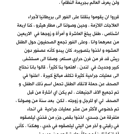
ولن يعرف العالم بجريمة النظام) .
قرروا ان يقوموا بنقلنا على الفور الى بريطانيا لأجراء
العلاجات اللازمة . وحين وصولنا الى مطار هيثرو ، كنا اربعة
اشخاص ، طفل يبلغ العاشرة و أمرأة و زوجها في الاربعين
من عمرهما وانا . وعلى الفور تجمع الصحفيون حول الطفل
المشوه و اخذوا بتصويره. كان يبدو كأنه عصفور دون
ريش قد فر من فرن حراري مستعر. وصلنا الى مستشفى
كبير وحديث في لندن . اهتموا بنا كثيراً . قالوا بانا نحتاج
الى عمليات جراحية كثيرة تكلف مبالغ كبيرة . اعلنوا في
الصحف عن حملة لانقاد الطفل تحمل اسم ذلك الطفل. و
تم تجميع الاف الجنيهات . لم يكن اي اشارة من قبل
الصحف لي او للرجل و زوجته . لكن بعد سنة من وصولنا ،
تم خضوعي لأكثر من عشر عمليات جراحية في انحاء
متفرقة من جسدي. اخذوا بقص جزءٍ من فخذي ليلصقوه
في رقبتي و آخر من اليتي ليلصقوه في خدي ، وهكذا . كأني