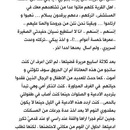
. اهل القرية كلهم ماتوا عدا من تشاهدهم معك في
المستشفى. اتركهم ، دعهم يرقدون بسلام … ذهبوا و
ارتاحوا … وبقينا نحن نئن من جروحنا والمنا عليهم ..
إنسَهم .. إنسَهم .. انا لا استطيع نسيان حفيدتي الصغيرة
..عمرها خمسة أعوام…!).. و اخذ يبكي ..تركته وعدت
لسريري . ولم اسال بعدها احدا اخر .
بعد ثلاثة اسابيع مريرة قضيتها ، لم اكن اعرف ان كنت
سانجو من هذه المعاناة أم ان الحروق سوف تلوّثني و
أموت ، كما حدث للعديد من الاطفال و الرجال الذين فقدوا
حياتهم في الغرف المجاورة . كنت اتذكر أمي وهي تبدأ
بترديد الادعية و الصلوات حينما كنت اُصاب في طفولتي
بالحمى . كنت اردد هذه الادعية في الليل حينما لا يكون
بمقدوري النوم الا بعد اخذ عدة جرعات من المسكنات
.وحين انأم فجرا اراها واقفة عند راسي او عند قدميَّ تكرر
ادعيتها. احاول ان اقوم من مكاني لاحتضنها . لكنها تطلب