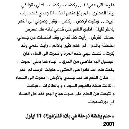
ما يتشاقى عمي! ) … ركضت .. ركضت .. اهلي بقوا في
بيتنا المحترق .. لم ينجُ منهم احدٌ .. انا وحدي فتحت باب
البيت …وبقيت اركض ..اركض .. وقبل وصولي الى النهر
بأمتار قليلة ، اطبق اللغم على قدمي كانه فك مفترس
لسمك القرش .. رأيت كف قدمي وقد انفصلت عن جسمي
متلطخة بالدم .. لم اهتم كثيرا بالألم .. رأيت قدمي وقد
بُترتْ .. فتحت عيني هذه المرة و نظرت الى الماء ، كان
الوصول اليه خلاصي من الحرق .. البقاء هنا يعني الموت ..
بكيت فلم اعد قادرا على المشي .. حاولت الزحف لم اقدر
… فكأن اللغم قد قيد جسدي بالأرض .. نظرت الى السماء
.. كانت مليئة بالغيوم السوداء و بالطائرات .. فبكيت …
وانتبهت من الحلم على صوت هياج البحر فقد حل المساء
في بورتسموث.
حلم يقظة (رحلة في بلاد النازفين!) 11 ايلول
#
2001