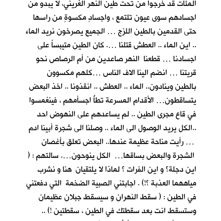
المئات قد خرجوا من تحت طين النهر الغريني، لا يبدو من
اجسادهم سوى عيون تلتمع ، واجسادٍ مكسوةٍ من راسها
حتى القدمين بالطين اللزج … الجميع يصرخون نريد الماء
.. اين الماء .. العطش قتلنا …. كان الطين متيبساً على
اجسادنا … قطعنا النهر صاعدين من أم الرصاص نحو
قريتنا … انضم الينا الاف الناس …كلهم مكسوون
بالطين وينادون.. الماء .. العطش .. انقذونا .. اخذ البعض
يتساقطون… الأقدام المسرعة تطأُ اجسأمهم ، فينغمسوا
في قاع مجرى الطين .. لم يساعدهم على النهوض احد
..الكل يريد الوصول الى الماء .. وصلنا الى شجرة أبينا ادم
… رأيت مناحة عظيمة عندها.. البعض تعلق بأغصان
الشجرة والبعض بساقها… الكل ينوحون…. سالتهم : (
اين دجلة؟ و اين الفرات ؟ لماذا لا يلتقيان هنا و نشرب
مياههما العذبة ؟!) . اجابتني الصبية الضخمة التي دفعتني
في الطين : ( سقط النهران و سيسقط جبلان عظيمان
وستسقط انت بعد سقطتك في الطين ، سقطتين !) ..