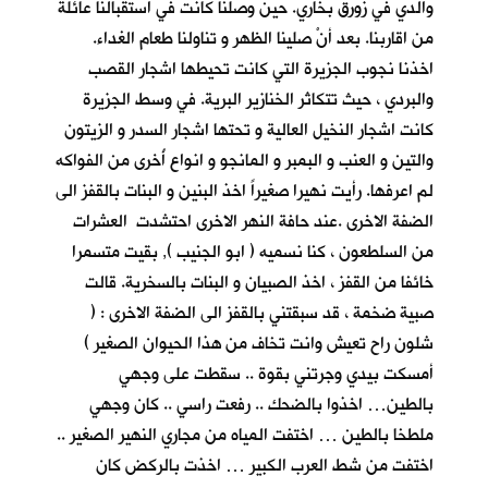
والدي في زورق بخاري. حين وصلنا كانت في استقبالنا عائلة
من اقاربنا. بعد أنْ
صلينا الظهر و تناولنا طعام الغداء.
اخذنا نجوب الجزيرة التي كانت تحيطها اشجار القصب
والبردي ، حيث تتكاثر الخنازير البرية. في وسط الجزيرة
كانت اشجار النخيل العالية و تحتها اشجار السدر و الزيتون
والتين و العنب و البمبر و المانجو و انواع أُخرى من الفواكه
لم اعرفها. رأيت نهيرا صغيراً اخذ البنين و البنات بالقفز الى
الضفة الاخرى .عند حافة النهر الاخرى احتشدت العشرات
من السلطعون ، كنا نسميه ( ابو الجنيب ), بقيت متسمرا
خائفا من القفز ، اخذ الصبيان و البنات بالسخرية. قالت
صبية ضخمة ، قد سبقتني بالقفز الى الضفة الاخرى : (
شلون راح تعيش وانت تخاف من هذا الحيوان الصغير )
أمسكت بيدي وجرتني بقوة .. سقطت على وجهي
بالطين… اخذوا بالضحك .. رفعت راسي .. كان وجهي
ملطخا بالطين … اختفت المياه من مجاري النهير الصغير ..
اختفت من شط العرب الكبير … اخذت بالركض كان