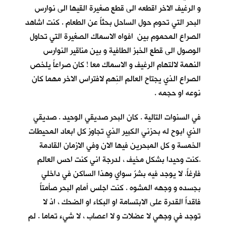
و الرغيف الاخر اقطعه الى قطع صغيرة القيها الى نوارس
البحر التي تحوم حول الساحل بحثاً عن الطعام . كنت اشاهد
الصراع المحموم بين افواه الاسماك الصغيرة التي تحاول
الوصول الى قطع الخبز الطافية و بين مناقير النوارس
النهمة لالتهام الرغيف و الاسماك معا ! كان صراعاً يلخص
الصراع الذي يجتاح العالم النِهم لافتراس الاخر مهما كان
نوعه او حجمه .
في السنوات التالية . كان البحر صديقي الوحيد . صديقي
الذي ابوح له بحزني الكبير الذي تجاوز كل ابعاد المحيطات
الخمسة و كل المبحرين فيها الان وفي الازمان القادمة
.كنت وحيدا بشكل مخيف ، لدرجة اني كنت احس العالم
فارغاً. لا يوجد فيه بشرٌ سواي وهذا الساكن في داخلي
بجسده و وجهه المشوه . كنت اجلس أمام البحر صأمتاً
فاقداً القدرة على الابتسامة او البكاء او الضحك ، اذ لا
توجد في وجهي لا عضلات و لا اعصاب ، لا شيء تماما . لم