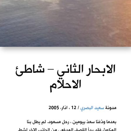
الابحار الثاني – شاطئ
الاحلام
مدونة
سعيد البصري
/ 12 ، اذار، 2005
بعدما ودَّعَنا سعدٌ بيومين ، رحل مسعود. لم يطل بنا
المكوث فقد بدأ القصف المدفعي من الجانب الاخر لشط