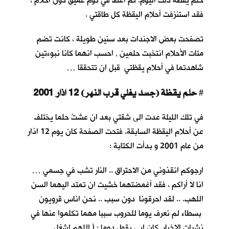
حلم يقظة ذلك اليوم. ثم أغطُّ في نوم عميق دون أحلام ،
فقد استنزفت أحلام اليقظة كل طاقتي .
تصفحت بعض الاجندات بعد سنين طويلة ، كانت تضم
مئات الأحلام انتخبت حلمين , احسب انهما كانا نبوءتين
شاهدتما في أحلام يقظتي قبل ان تتحققا …
حلم يقظة (جسد يغلي قرب النهر) 12 اذار 2001
#
في تلك الليلة عدت الى شقتي بعد ان عشتُ حلما يختلف
عن أحلام اليقظة السابقة. فتحت الصفحة كان يوم 12 اذار
من عام 2001 و بدأت الكتابة :
ارجوكم انقذوني من الاحتراق .. النار تشب في جسمي …
انا لا أراكم ، فقد أغمضتهما خشيت ان تمتد اليهما السن
اللهب. .. لقد احرقونا دون سبب .. نحن اناس قرويون
بسطاء لم نعرف يوما للحروب سببا مهما تكلموا عنها في
نشرات الاخبار. كان ابي يقول دوما : ( اللهم اشغل