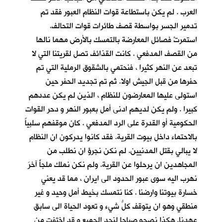
العرب . لم يكن باستطاعة قوات النظام العبور فقد تم
تدمير الجسر بواسطة قصف طائرات قوات التحالف.
استمرتْ فصائل المعارضة بالتمسك بالأرض مهما نالها
من القصف المدفعي . كانت القذائف تصل لقريتنا التي لا
تبعد عن النهر كثيرا ، فنحتمي بالشقوق الرملية التي تم
حفرها من قبل الجيش اولا. ثم تم تجديد الحفر حين
استولى عليها المعارضون للنظام ، الذين لم يكن عددهم
كبيرا . ولم يكن لديهم ادنى أمل بعبور النهر و دحر القوات
الحكومية أو القدرة على الرد المدفعي . كان موقفهم سلبياً
بالاحتماء داخل بيوت القرية. فقد كانوا يدركون ان النظام
لا يبالي بقتل المدنيين. لم نكن نجرؤ ان نطلب من
المجاهدين ان يرحلوا عن القرية. ولم نكن نملك ملجأً آخرَ
نهرب اليه سوى عبور الحدود الى ايران ، مما قد يعني
خسارة بيوتنا وارضنا . كنا نتمسك بخيط أمل وحيد و غير
منطقي وهو ان يتوقف كلُّ شيء و تعود الحياة الى سابق
عهدنا. هكذا نصحو صباحا لنجد الجميع و قد اختفت من