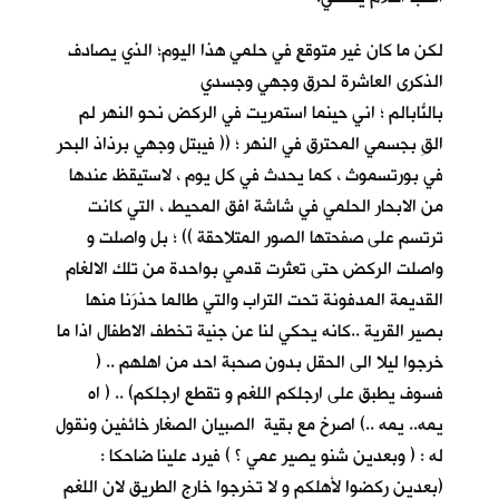
لكن ما كان غير متوقعٍ في حلمي هذا اليوم؛ الذي يصادف
الذكرى العاشرة لحرق وجهي وجسدي
بالنّابالم ؛ اني حينما استمريتُ في الركض نحو النهر لم
القِ بجسمي المحترق في النهر ؛ (( فيبتل وجهي برذاذ البحر
في بورتسموث ، كما يحدث في كل يوم ، لاستيقظ عندها
من الابحار الحلمي في شاشة افق المحيط ، التي كانت
ترتسم على صفحتها الصور المتلاحقة )) ؛ بل واصلت و
واصلت الركض حتى تعثرت قدمي بواحدة من تلك الالغام
القديمة المدفونة تحت التراب والتي طالما حذرَنا منها
بصير القرية ..كانه يحكي لنا عن جنية تخطف الاطفال اذا ما
خرجوا ليلا الى الحقل بدون صحبة احد من اهلهم .. (
فسوف يطبق على ارجلكم اللغم و تقطع ارجلكم) .. ( اه
يمه.. يمه ..) اصرخ مع بقية الصبيان الصغار خائفين ونقول
له : ( وبعدين شنو يصير عمي ؟ ) فيرد علينا ضاحكا :
(بعدين ركضوا لأهلكم و لا تخرجوا خارج الطريق لان اللغم