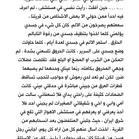
…، …. حين أفقتُ ، رأيت نفسي في مستشفى ، لم اعرف
فيه احداً ممن حولي الا بعض الاشخاص من قريتنا ،
سمعتهم يصرخون من الالم. كان كل شيء في جسدي
يؤلمني كلما اخذوا بتنظيف جسدي من رغوة النّابالم
الحارق . استمر الالم في جسدي لعدة أيام ، كلما حاولت
وضع جسدي على السرير ، كانت الحروق تلسعني بشدة . لم
اتمكن من الشرب او المضغ او البلع فقد تقلصت عضلات
وجهي المحروق بكامله. ربَّما عينايَ وحدهما لم يصبهما
ضرر. لكن لم تعد لدي رموش او حواجب لتحجب تساقط
قطرات العرق من جبيني مباشرة في حدقتي عيني. كانت
الضمادات كثيفة على راحتي يداي فلا تسعفاني. سالت عن
أمي وابي و اخي و شقيقاتي الصغيرات لم يجبني احد فلا
أحدَ يعرفني او يعرفهم في مستشفى الاهواز التي تقع في
شرق ايران ، حيث جلبني المنتفضون بعد انسحابهم من
القرية . اخذت اسال عنهم كل من اراه كل يوم. اجابني رجل
مسن من قريتنا كان يرقد بجواري ( يا بني كف عن الاسئلة