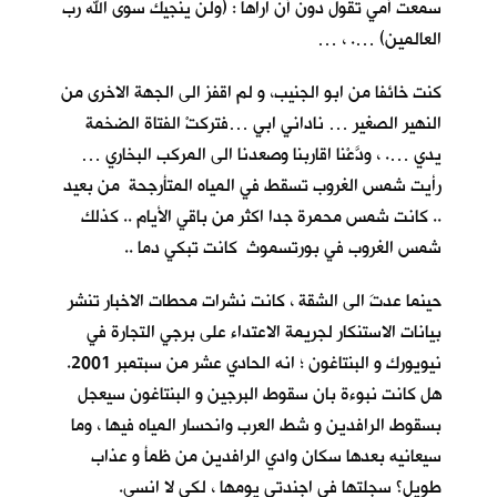
سمعت أمي تقول دون أنْ اراها : (ولن ينجيك سوى الله رب
العالمين) …. ، …
كنت خائفا من ابو الجنيب، و لم اقفز الى الجهة الاخرى من
النهير الصغير … ناداني ابي …فتركتْ الفتاة الضخمة
يدي …. ، ودَّعْنا اقاربنا وصعدنا الى المركب البخاري …
رأيت شمس الغروب تسقط في المياه المتأرجحة من بعيد
.. كانت شمس محمرة جدا اكثر من باقي الأيام .. كذلك
شمس الغروب في بورتسموث كانت تبكي دما ..
حينما عدتَ الى الشقة ، كانت نشرات محطات الاخبار تنشر
بيانات الاستنكار لجريمة الاعتداء على برجي التجارة في
نيويورك و البنتاغون ؛ انه الحادي عشر من سبتمبر 2001.
هل كانت نبوءة بان سقوط البرجين و البنتاغون سيعجل
بسقوط الرافدين و شط العرب وانحسار المياه فيها ، وما
سيعانيه بعدها سكان وادي الرافدين من ظمأ و عذاب
طويل؟ سجلتها في اجندتي يومها ، لكي لا انسى.