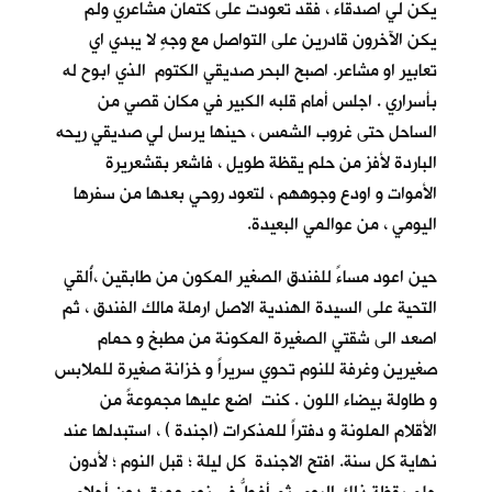
يكن لي اصدقاء ، فقد تعودت على كتمان مشاعري ولم
يكن الآخرون قادرين على التواصل مع وجهٍ لا يبدي اي
تعابير او مشاعر. اصبح البحر صديقي الكتوم الذي ابوح له
بأسراري . اجلس أمام قلبه الكبير في مكان قصي من
الساحل حتى غروب الشمس ، حينها يرسل لي صديقي ريحه
الباردة لأفز من حلم يقظة طويل ، فاشعر بقشعريرة
الأموات و اودع وجوههم ، لتعود روحي بعدها من سفرها
اليومي ، من عوالمي البعيدة.
حين اعود مساءً للفندق الصغير المكون من طابقين ،أُلقي
التحية على السيدة الهندية الاصل ارملة مالك الفندق ، ثم
اصعد الى شقتي الصغيرة المكونة من مطبخ و حمام
صغيرين وغرفة للنوم تحوي سريراً و خزانة صغيرة للملابس
و طاولة بيضاء اللون . كنت اضع عليها مجموعةً من
الأقلام الملونة و دفتراً للمذكرات (اجندة ) ، استبدلها عند
نهاية كل سنة. افتح الاجندة كل ليلة ؛ قبل النوم ؛ لأدون