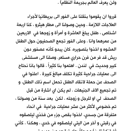
ولن يعرف العالم بجريمة النظام) .
قرروا ان يقوموا بنقلنا على الفور الى بريطانيا لأجراء
العلاجات اللازمة . وحين وصولنا الى مطار هيثرو ، كنا اربعة
اشخاص ، طفل يبلغ العاشرة و أمرأة و زوجها في الاربعين
من عمرهما وانا . وعلى الفور تجمع الصحفيون حول الطفل
المشوه و اخذوا بتصويره. كان يبدو كأنه عصفور دون
ريش قد فر من فرن حراري مستعر. وصلنا الى مستشفى
كبير وحديث في لندن . اهتموا بنا كثيراً . قالوا بانا نحتاج
الى عمليات جراحية كثيرة تكلف مبالغ كبيرة . اعلنوا في
الصحف عن حملة لانقاد الطفل تحمل اسم ذلك الطفل. و
تم تجميع الاف الجنيهات . لم يكن اي اشارة من قبل
الصحف لي او للرجل و زوجته . لكن بعد سنة من وصولنا ،
تم خضوعي لأكثر من عشر عمليات جراحية في انحاء
متفرقة من جسدي. اخذوا بقص جزءٍ من فخذي ليلصقوه
في رقبتي و آخر من اليتي ليلصقوه في خدي ، وهكذا . كأني