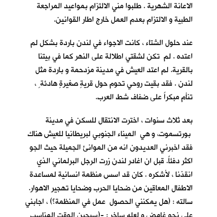
الاعانة الشهرية . طلبوا مني الالتزام بمواعيد المراجعة
الطبية و الالتزام بعدم العمل خارج اطار القوانين.
عند حلول الشتاء ، كانت الاجواء في لندن باردة بشكل لم
اعتده . لم تكن لشقتي اطلالة على النهر كما في بيتنا
بالقرية. لم اعتد العيش في مدينة مزدحمة و باردة مثل
لندن . فقد بقيت روحي تحوم حول قريةٍ صغيرةٍ هادئة ٍ ،
تنأم مبكراً على ضفاف شط العرب.
بعد ثلاث سنوات ، اخترت الانتقال للسكن في مدينة
بورتسموت، و هي الميناء الجنوبي لبريطانيا للعيش هناك
فقد اخبرني العديدون انه من الموانئ الجميلة حيث الجو
اكثر دفئاً. قبل ان اغادر لندن زرت الرجل البرلماني الذي
انقذنا ، لأشكره . كان قد اسس منظمة انسانية لمساعدة
الاطفال المعاقين من ضحايا الحرب وضحايا تهجير الاهوار.
سالته : (هل يمكنني الحصول عمل في المنظمة؟) ، اجابني
على نحو غامض و لعله ساخر : -(سيحين الوقت المناسب