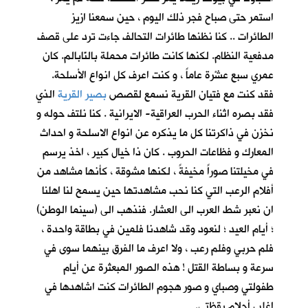
استمر حتى صباح فجر ذلك اليوم ، حين سمعنا ازيز
الطائرات .. كنا نظنها طائرات التحالف جاءت ترد على قصف
مدفعية النظام. لكنها كانت طائرات محملة بالنّابالم. كان
عمري سبع عشْرة عاماً ، و كنت اعرف كل انواع الأسلحة.
فقد كنت مع فتيان القرية نسمع لقصص
بصير القرية
الذي
فقد بصره اثناء الحرب العراقية- الايرانية . كنا نلتف حوله و
نخزن في ذاكرتنا كل ما يذكره عن انواع الاسلحة و احداث
المعارك و فظاعات الحروب . كان ذا خيال كبير ، اخذ يرسم
في مخيلتنا صوراً مخيفةً ، لكنها مشوقة ، كأنها مشاهد من
أفلام الرعب التي كنا نحب مشاهدتها حين يسمح لنا اهلنا
ان نعبر شط العرب الى العشار. فنذهب الى (سينما الوطن)
؛ أيام العيد ؛ لنعود وقد شاهدنا فلمين في بطاقة واحدة ،
فلم حربي وفلم رعب ، ولا اعرف ما الفرق بينهما سوى في
سرعة و بساطة القتل ! هذه الصور المبعثرة عن أيام
طفولتي وصباي و صور هجوم الطائرات كنت اشاهدها في
اغلب أحلام يقظتي.