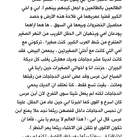
الظالمين بالظالمين و اجعل كيدهم بينهم ). ابي و اخي
الكبير قضَيا عمريهما في فلاحة هذه الارض و حصد
محاصيل الخضروات وبيعها في السوق .. ها هما اراهما
يودعان أمي ويذهبان الى الحقل القريب من النهر الصغير
المتفرع من شط العرب الكبير. كنت صغيرا ، تركوني مع
أمي التي كانت مع أُختيَّ الصغيرتين ، يجمعن البيض. فقد
كانت لدينا عشر دجاجات وديك مهارش يغلب كل ديكة
الجيران . حزنت انا و اخواتي الصغيرات حين راينا في
الصباح ابن عرس وقد عض احدى الدجاجات من رقبتها
وماتت . بقيت تسع فقط . كنا نعتقد ان الديك يحمي
الدجاجات لكنه لم يفعل شيئا سوى التفرج. لان أبن عرس
كان اسرع و اقوى كما اخبرنا ابي حين عاد من الحقل. علينا
ان نحبس الدجاجات داخل قفصهن ريثما نجد حلا يمنع ابن
عرس. قال لي ابي : ( هذا العالم لا يرحم يا بني ، فأما ان
تكون الاقوى او تتقن فن الاختباء ريثما يمر الخطر ).
اختباؤنا في بيوتنا ريثما يمر خطر القصف. لكنه لم يمر ،