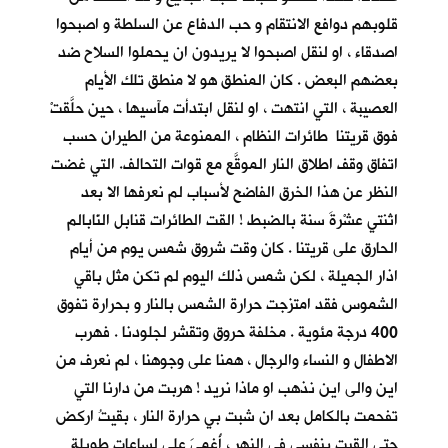
قلوبهم دوافع الانتقام و حب الدفاع عن السلطة و اصبحوا
اصدقاء ، او لنقل اصبحوا لا يريدون ان يحملوا السلاح ضد
بعضهم البعض . كان المنطق هو لا منطق تلك الأيام
العصيبة ، التي انتهت ، او لنقل ابتدأت مآسيها ، حين حلَّقتْ
فوق قريتنا طائرات النظام ، الممنوعة من الطيران حسب
اتفاق وقف اطلاق النار الموقَّع مع قوات التحالف. التي غضت
النظر عن هذا الخرق الفاضح لأسباب لم نعرفها الا بعد
اثنتي عشْرةَ سنة بالضبط ! القت الطائرات قنابل النّابالم
الحارق على قريتنا . كان وقت شروق شمس يوم من أيام
اذار الجميلة ، لكن شمس ذلك اليوم لم تكن مثل باقي
الشموس فقد امتزجت حرارة الشمس بالنار و بحرارة تفوق
400 درجة مئوية . مخلفة حروق وتقشر لجلودنا . فهرب
الاطفال و النساء والرجال ، همنا على وجوهنا ، لم نعرف من
اين والى اين نذهب او ماذا نريد ! هربت من دارنا التي
تفحمت بالكامل بعد ان شبت بي حرارة النار ، بقيتُ اركض
حتى القيت بنفسي في النهر ، أُغمِيَ علي لساعات طويلة