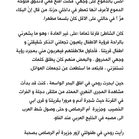
احس بالدموع على وجهي. فكنت افتح فمي لأتذوق ملوحة
الدموع لأعرف انها تمطر في داخلي حزنا. من قال إنّ البكاء
مرٌّ ؟ في حالتي على الاقل كان بلسما مطهرا.
كان الشاطئ فارغا تماما ؛على غير العادة ؛ وهو ما يشعرني
بالراحة فرؤية الاطفال يلعبون تجعلني اتذكر شقيقتيّ و
اطفال قريتنا . فأحاول ملاطفتهم فيهربون مني بمجرد رؤية
وجهي المحروق . والبعض منهم كان يطلق كلمات
تستفزني ، فابتعد ما استطعت عن تجمعات العوائل.
حين ابحرت روحي في افاق البحر الواسعة ، كنت قد بدأت
مشاهدة المجرى النهري الممتد من ملتقى دجلة و الفرات
في القرنة حيث شجرة آدم و مرورا بقريتنا و قرى ابي
الخصيب وجزيرة أم الرصاص و حتى وصول شط العرب
الى مصبه في الخليج العربي عند الفاو.
رأيت روحي في طفولتي ازور جزيرة أم الرصاص بصحبة