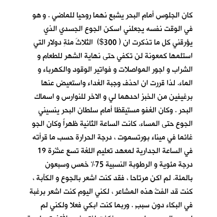
كان الجلوس أمام البحر يشبع نهما روحيا للماضي . و هو
في الوقت نفسه يجعلني اسكن الجوع الجسدي الذي
يؤرقني كل ما تذكرت ان ( 300$) الثلاثَ مئةِ دولارٍ التي
استلمها كمعونة لن تكفي حتى نهاية الشهر للطعام و
الشراب و اجور المواصلات و فواتير الوقود والكهرباء و
الماء. لذا قررت ان احذف وجبة الغداء واستعيض عنها
برغيفين من الخبز احدهما لي و الاخر للنوارس و اسماك
البحر . وكان الغفو مستيقظا أمام سلطان البحر ينسيني
الجوع حتى المساء. كانت الساعة الثانية ظهراً وكان الجو
غائما في ميناء بورتسموت ، درجة الحرارة حسب ما قرأته
في الساعة الجدارية لمعهد تعليم اللغة تسع عشْرة 19
درجة مئوية و الرطوبة النسبية 75% خمس وسبعون
بالمئة. لم اكن مرتاحا ، فقد كنت اشعر بالجوع و الكآبة ،
كنت قد الفتُ هذه المشاعر ، لكني اليوم كنت اشعر برغبة
في البكاء دون سببٍ . وربما كنت ابكي فعلا ولكني لم