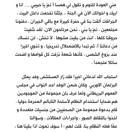
مني العودة للنوم و تقول لي همسا ( نَمْ يا حبيبي … انا و
ابيك و اخواتك الان في الجنة .. جثثنا تفحمت داخل البيت ،
الجرافات ألقتْ بنا في حفرة كبيرة مع باقي الجيران . دفنونا
مجتمعين . نَمْ يا بني ، نحن مرتاحون الان. لقد شُفِيتْ
حروقنا كلها ، انت من بقيت مشوها ، لا تخشَ ، لن ننساك
من دعائنا ). ثم تبدا بالاضمحلال تدريجيا ، و تذوي اخيرا
عند بزوغ الشمس ، كأنها شمعة نزفت كل قوامها و اضحت
سائلا متجمداً .
استجاب الله لدعائي اخيرا فقد زار المستشفى وفد يمثل
البرلمان الاوربي وكان ضمن الوفد احد النواب في مجلس
العموم البريطاني ولما عرف بان مجموعة من الموجودين
هم ضحايا استخدام النظام لأسلحة النّابالم المحرمة دوليا .
قام بدعوة مجموعة من الصحفيين من جنسيات متعددة و
اخذوا بالتقاط الصور ، واجراءات المقالات ، وسؤالنا
عمّا فعله النظام بنا. قلت ُلهم : ( سوف نموت اذا بقينا هنا ،