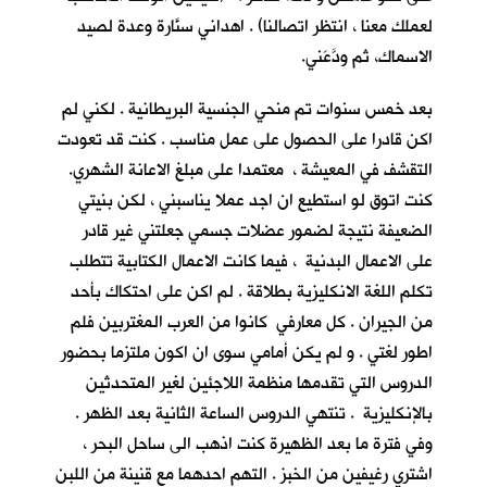
لعملك معنا ، انتظر اتصالنا) . اهداني سنَّارة وعدة لصيد
الاسماك، ثم ودَّعَني.
بعد خمس سنوات تم منحي الجنسية البريطانية . لكني لم
اكن قادرا على الحصول على عمل مناسب . كنت قد تعودت
التقشف في المعيشة ، معتمدا على مبلغ الاعانة الشهري.
كنت اتوق لو استطيع ان اجد عملا يناسبني ، لكن بنيتي
الضعيفة نتيجة لضمور عضلات جسمي جعلتني غير قادر
على الاعمال البدنية ، فيما كانت الاعمال الكتابية تتطلب
تكلم اللغة الانكليزية بطلاقة . لم اكن على احتكاك بأحد
من الجيران . كل معارفي كانوا من العرب المغتربين فلم
اطور لغتي . و لم يكن أمامي سوى ان اكون ملتزما بحضور
الدروس التي تقدمها منظمة اللاجئين لغير المتحدثين
بالإنكليزية . تنتهي الدروس الساعة الثانية بعد الظهر .
وفي فترة ما بعد الظهيرة كنت اذهب الى ساحل البحر ،
اشتري رغيفين من الخبز . التهم احدهما مع قنينة من اللبن