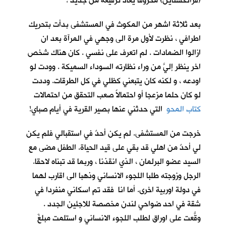
(فرانكشتاين) محروقاً يعاد ترقيعه من جديد !
بعد ثلاثة اشهر من المكوث في المستشفى بدأت بتحريك
اطرافي ، نظرت لأول مرة الى وجهي في المرآة بعد ان
ازالوا الضمادات . لم اتعرف على نفسي . كان هناك شخص
اخر ينظر إليَّ من وراء نظارته السوداء السميكة . وودت لو
اودعه ، و لكنه كان يتبعني كظلي في كل الطرقات. وددت
لو كان حلما مزعجا أو احتمالاً صعب التحقق من احتمالات
كتاب المحو
التي حدثني عنها بصير القرية في أيام صباي!
خرجت من المستشفى. لم يكن أحدٌ في استقبالي فلم يكن
لي أحدٌ من اهلي قد بقي على قيد الحياة. الطفل مضى مع
السيد عضو البرلمان ، الذي انقذنا ، وربما قد تبناه لاحقا.
الرجل وزوجته طلبا اللجوء الانساني وذهبا الى اقارب لهما
في دولة اوربية اخرى. أما انا فقد تم اسكاني منفردا في
شقة في احد ضواحي لندن مخصصة للاجئين الجدد .
وقّعتُ على اوراق لطلب اللجوء الانساني و استلمت مبلغَ