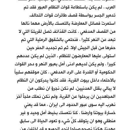
العرب . لم يكن باستطاعة قوات النظام العبور فقد تم
تدمير الجسر بواسطة قصف طائرات قوات التحالف.
استمرتْ فصائل المعارضة بالتمسك بالأرض مهما نالها
من القصف المدفعي . كانت القذائف تصل لقريتنا التي لا
تبعد عن النهر كثيرا ، فنحتمي بالشقوق الرملية التي تم
حفرها من قبل الجيش اولا. ثم تم تجديد الحفر حين
استولى عليها المعارضون للنظام ، الذين لم يكن عددهم
كبيرا . ولم يكن لديهم ادنى أمل بعبور النهر و دحر القوات
الحكومية أو القدرة على الرد المدفعي . كان موقفهم سلبياً
بالاحتماء داخل بيوت القرية. فقد كانوا يدركون ان النظام
لا يبالي بقتل المدنيين. لم نكن نجرؤ ان نطلب من
المجاهدين ان يرحلوا عن القرية. ولم نكن نملك ملجأً آخرَ
نهرب اليه سوى عبور الحدود الى ايران ، مما قد يعني
خسارة بيوتنا وارضنا . كنا نتمسك بخيط أمل وحيد و غير
منطقي وهو ان يتوقف كلُّ شيء و تعود الحياة الى سابق
عهدنا. هكذا نصحو صباحا لنجد الجميع و قد اختفت من