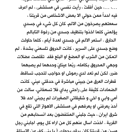
…، …. حين أفقتُ ، رأيت نفسي في مستشفى ، لم اعرف
فيه احداً ممن حولي الا بعض الاشخاص من قريتنا ،
سمعتهم يصرخون من الالم. كان كل شيء في جسدي
يؤلمني كلما اخذوا بتنظيف جسدي من رغوة النّابالم
الحارق . استمر الالم في جسدي لعدة أيام ، كلما حاولت
وضع جسدي على السرير ، كانت الحروق تلسعني بشدة . لم
اتمكن من الشرب او المضغ او البلع فقد تقلصت عضلات
وجهي المحروق بكامله. ربَّما عينايَ وحدهما لم يصبهما
ضرر. لكن لم تعد لدي رموش او حواجب لتحجب تساقط
قطرات العرق من جبيني مباشرة في حدقتي عيني. كانت
الضمادات كثيفة على راحتي يداي فلا تسعفاني. سالت عن
أمي وابي و اخي و شقيقاتي الصغيرات لم يجبني احد فلا
أحدَ يعرفني او يعرفهم في مستشفى الاهواز التي تقع في
شرق ايران ، حيث جلبني المنتفضون بعد انسحابهم من
القرية . اخذت اسال عنهم كل من اراه كل يوم. اجابني رجل
مسن من قريتنا كان يرقد بجواري ( يا بني كف عن الاسئلة