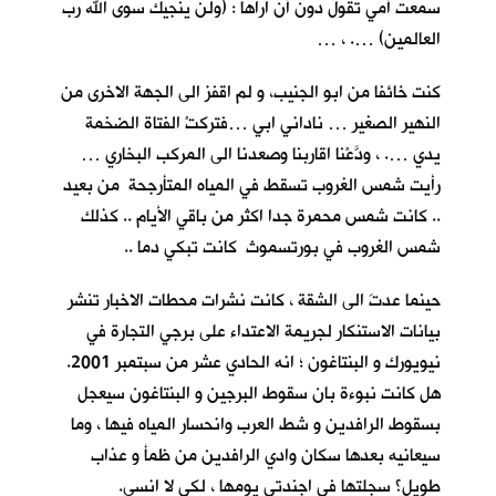
سمعت أمي تقول دون أنْ اراها : (ولن ينجيك سوى الله رب
العالمين) …. ، …
كنت خائفا من ابو الجنيب، و لم اقفز الى الجهة الاخرى من
النهير الصغير … ناداني ابي …فتركتْ الفتاة الضخمة
يدي …. ، ودَّعْنا اقاربنا وصعدنا الى المركب البخاري …
رأيت شمس الغروب تسقط في المياه المتأرجحة من بعيد
.. كانت شمس محمرة جدا اكثر من باقي الأيام .. كذلك
شمس الغروب في بورتسموث كانت تبكي دما ..
حينما عدتَ الى الشقة ، كانت نشرات محطات الاخبار تنشر
بيانات الاستنكار لجريمة الاعتداء على برجي التجارة في
نيويورك و البنتاغون ؛ انه الحادي عشر من سبتمبر 2001.
هل كانت نبوءة بان سقوط البرجين و البنتاغون سيعجل
بسقوط الرافدين و شط العرب وانحسار المياه فيها ، وما
سيعانيه بعدها سكان وادي الرافدين من ظمأ و عذاب
طويل؟ سجلتها في اجندتي يومها ، لكي لا انسى.