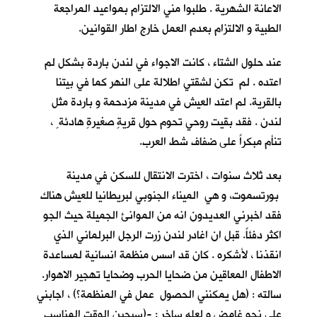
الاعانة الشهرية . طلبوا مني الالتزام بمواعيد المراجعة
الطبية و الالتزام بعدم العمل خارج اطار القوانين.
عند حلول الشتاء ، كانت الاجواء في لندن باردة بشكل لم
اعتده . لم تكن لشقتي اطلالة على النهر كما في بيتنا
بالقرية. لم اعتد العيش في مدينة مزدحمة و باردة مثل
لندن . فقد بقيت روحي تحوم حول قريةٍ صغيرةٍ هادئة ٍ ،
تنأم مبكراً على ضفاف شط العرب.
بعد ثلاث سنوات ، اخترت الانتقال للسكن في مدينة
بورتسموت، و هي الميناء الجنوبي لبريطانيا للعيش هناك
فقد اخبرني العديدون انه من الموانئ الجميلة حيث الجو
اكثر دفئاً. قبل ان اغادر لندن زرت الرجل البرلماني الذي
انقذنا ، لأشكره . كان قد اسس منظمة انسانية لمساعدة
الاطفال المعاقين من ضحايا الحرب وضحايا تهجير الاهوار.
سالته : (هل يمكنني الحصول عمل في المنظمة؟) ، اجابني
على نحو غامض و لعله ساخر : -(سيحين الوقت المناسب