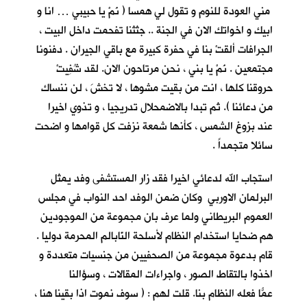
مني العودة للنوم و تقول لي همسا ( نَمْ يا حبيبي … انا و
ابيك و اخواتك الان في الجنة .. جثثنا تفحمت داخل البيت ،
الجرافات ألقتْ بنا في حفرة كبيرة مع باقي الجيران . دفنونا
مجتمعين . نَمْ يا بني ، نحن مرتاحون الان. لقد شُفِيتْ
حروقنا كلها ، انت من بقيت مشوها ، لا تخشَ ، لن ننساك
من دعائنا ). ثم تبدا بالاضمحلال تدريجيا ، و تذوي اخيرا
عند بزوغ الشمس ، كأنها شمعة نزفت كل قوامها و اضحت
سائلا متجمداً .
استجاب الله لدعائي اخيرا فقد زار المستشفى وفد يمثل
البرلمان الاوربي وكان ضمن الوفد احد النواب في مجلس
العموم البريطاني ولما عرف بان مجموعة من الموجودين
هم ضحايا استخدام النظام لأسلحة النّابالم المحرمة دوليا .
قام بدعوة مجموعة من الصحفيين من جنسيات متعددة و
اخذوا بالتقاط الصور ، واجراءات المقالات ، وسؤالنا
عمّا فعله النظام بنا. قلت ُلهم : ( سوف نموت اذا بقينا هنا ،