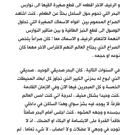
و الرغيف الاخر اقطعه الى قطع صغيرة القيها الى نوارس
البحر التي تحوم حول الساحل بحثاً عن الطعام . كنت اشاهد
الصراع المحموم بين افواه الاسماك الصغيرة التي تحاول
الوصول الى قطع الخبز الطافية و بين مناقير النوارس
النهمة لالتهام الرغيف و الاسماك معا ! كان صراعاً يلخص
الصراع الذي يجتاح العالم النِهم لافتراس الاخر مهما كان
نوعه او حجمه .
في السنوات التالية . كان البحر صديقي الوحيد . صديقي
الذي ابوح له بحزني الكبير الذي تجاوز كل ابعاد المحيطات
الخمسة و كل المبحرين فيها الان وفي الازمان القادمة
.كنت وحيدا بشكل مخيف ، لدرجة اني كنت احس العالم
فارغاً. لا يوجد فيه بشرٌ سواي وهذا الساكن في داخلي
بجسده و وجهه المشوه . كنت اجلس أمام البحر صأمتاً
فاقداً القدرة على الابتسامة او البكاء او الضحك ، اذ لا
توجد في وجهي لا عضلات و لا اعصاب ، لا شيء تماما . لم