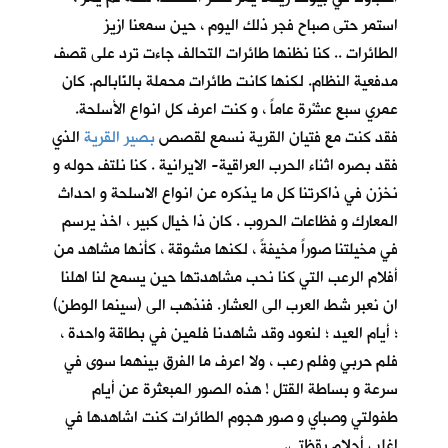
استمر حتى صباح فجر ذلك اليوم ، حين سمعنا ازيز
الطائرات .. كنا نظنها طائرات التحالف جاءت ترد على قصف
مدفعية النظام. لكنها كانت طائرات محملة بالنّابالم. كان
عمري سبع عشْرة عاماً ، و كنت اعرف كل انواع الأسلحة.
فقد كنت مع فتيان القرية نسمع لقصص
بصير القرية
الذي
فقد بصره اثناء الحرب العراقية- الايرانية . كنا نلتف حوله و
نخزن في ذاكرتنا كل ما يذكره عن انواع الاسلحة و احداث
المعارك و فظاعات الحروب . كان ذا خيال كبير ، اخذ يرسم
في مخيلتنا صوراً مخيفةً ، لكنها مشوقة ، كأنها مشاهد من
أفلام الرعب التي كنا نحب مشاهدتها حين يسمح لنا اهلنا
ان نعبر شط العرب الى العشار. فنذهب الى (سينما الوطن)
؛ أيام العيد ؛ لنعود وقد شاهدنا فلمين في بطاقة واحدة ،
فلم حربي وفلم رعب ، ولا اعرف ما الفرق بينهما سوى في
سرعة و بساطة القتل ! هذه الصور المبعثرة عن أيام
طفولتي وصباي و صور هجوم الطائرات كنت اشاهدها في
اغلب أحلام يقظتي.