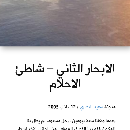
الابحار الثاني – شاطئ
الاحلام
مدونة
سعيد البصري
/ 12 ، اذار، 2005
بعدما ودَّعَنا سعدٌ بيومين ، رحل مسعود. لم يطل بنا
المكوث فقد بدأ القصف المدفعي من الجانب الاخر لشط