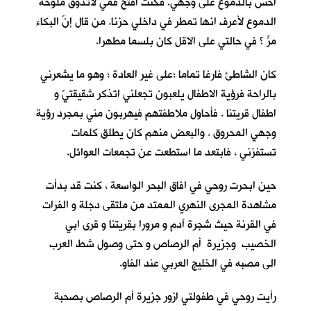
احس بالدموع على وجهي. فكنت افتح فمي لأتذوق ملوحة
الدموع لأعرف انها تمطر في داخلي حزنا. من قال إنّ البكاء
مرٌّ ؟ في حالتي على الاقل كان بلسما مطهرا.
كان الشاطئ فارغا تماما ؛على غير العادة ؛ وهو ما يشعرني
بالراحة فرؤية الاطفال يلعبون تجعلني اتذكر شقيقتيّ و
اطفال قريتنا . فأحاول ملاطفتهم فيهربون مني بمجرد رؤية
وجهي المحروق . والبعض منهم كان يطلق كلمات
تستفزني ، فابتعد ما استطعت عن تجمعات العوائل.
حين ابحرت روحي في افاق البحر الواسعة ، كنت قد بدأت
مشاهدة المجرى النهري الممتد من ملتقى دجلة و الفرات
في القرنة حيث شجرة آدم و مرورا بقريتنا و قرى ابي
الخصيب وجزيرة أم الرصاص و حتى وصول شط العرب
الى مصبه في الخليج العربي عند الفاو.
رأيت روحي في طفولتي ازور جزيرة أم الرصاص بصحبة