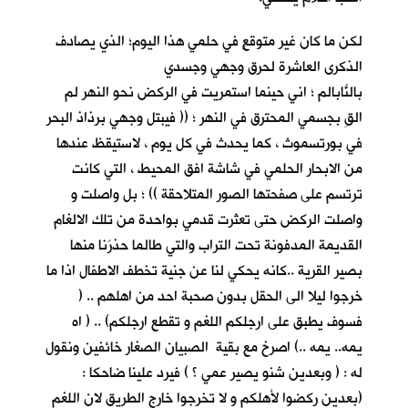
لكن ما كان غير متوقعٍ في حلمي هذا اليوم؛ الذي يصادف
الذكرى العاشرة لحرق وجهي وجسدي
بالنّابالم ؛ اني حينما استمريتُ في الركض نحو النهر لم
القِ بجسمي المحترق في النهر ؛ (( فيبتل وجهي برذاذ البحر
في بورتسموث ، كما يحدث في كل يوم ، لاستيقظ عندها
من الابحار الحلمي في شاشة افق المحيط ، التي كانت
ترتسم على صفحتها الصور المتلاحقة )) ؛ بل واصلت و
واصلت الركض حتى تعثرت قدمي بواحدة من تلك الالغام
القديمة المدفونة تحت التراب والتي طالما حذرَنا منها
بصير القرية ..كانه يحكي لنا عن جنية تخطف الاطفال اذا ما
خرجوا ليلا الى الحقل بدون صحبة احد من اهلهم .. (
فسوف يطبق على ارجلكم اللغم و تقطع ارجلكم) .. ( اه
يمه.. يمه ..) اصرخ مع بقية الصبيان الصغار خائفين ونقول
له : ( وبعدين شنو يصير عمي ؟ ) فيرد علينا ضاحكا :
(بعدين ركضوا لأهلكم و لا تخرجوا خارج الطريق لان اللغم