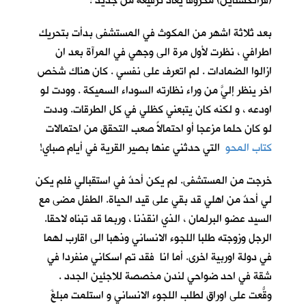
(فرانكشتاين) محروقاً يعاد ترقيعه من جديد !
بعد ثلاثة اشهر من المكوث في المستشفى بدأت بتحريك
اطرافي ، نظرت لأول مرة الى وجهي في المرآة بعد ان
ازالوا الضمادات . لم اتعرف على نفسي . كان هناك شخص
اخر ينظر إليَّ من وراء نظارته السوداء السميكة . وودت لو
اودعه ، و لكنه كان يتبعني كظلي في كل الطرقات. وددت
لو كان حلما مزعجا أو احتمالاً صعب التحقق من احتمالات
كتاب المحو
التي حدثني عنها بصير القرية في أيام صباي!
خرجت من المستشفى. لم يكن أحدٌ في استقبالي فلم يكن
لي أحدٌ من اهلي قد بقي على قيد الحياة. الطفل مضى مع
السيد عضو البرلمان ، الذي انقذنا ، وربما قد تبناه لاحقا.
الرجل وزوجته طلبا اللجوء الانساني وذهبا الى اقارب لهما
في دولة اوربية اخرى. أما انا فقد تم اسكاني منفردا في
شقة في احد ضواحي لندن مخصصة للاجئين الجدد .
وقّعتُ على اوراق لطلب اللجوء الانساني و استلمت مبلغَ