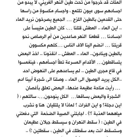
المئات قد خرجوا من تحت طين النهر الغريني، لا يبدو من
اجسادهم سوى عيون تلتمع ، واجسادٍ مكسوةٍ من راسها
حتى القدمين بالطين اللزج … الجميع يصرخون نريد الماء
.. اين الماء .. العطش قتلنا …. كان الطين متيبساً على
اجسادنا … قطعنا النهر صاعدين من أم الرصاص نحو
قريتنا … انضم الينا الاف الناس …كلهم مكسوون
بالطين وينادون.. الماء .. العطش .. انقذونا .. اخذ البعض
يتساقطون… الأقدام المسرعة تطأُ اجسأمهم ، فينغمسوا
في قاع مجرى الطين .. لم يساعدهم على النهوض احد
..الكل يريد الوصول الى الماء .. وصلنا الى شجرة أبينا ادم
… رأيت مناحة عظيمة عندها.. البعض تعلق بأغصان
الشجرة والبعض بساقها… الكل ينوحون…. سالتهم : (
اين دجلة؟ و اين الفرات ؟ لماذا لا يلتقيان هنا و نشرب
مياههما العذبة ؟!) . اجابتني الصبية الضخمة التي دفعتني
في الطين : ( سقط النهران و سيسقط جبلان عظيمان
وستسقط انت بعد سقطتك في الطين ، سقطتين !) ..