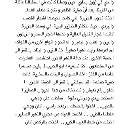
والدي في زورق بخاري. حين وصلنا كانت في استقبالنا عائلة
من اقاربنا. بعد أنْ
صلينا الظهر و تناولنا طعام الغداء.
اخذنا نجوب الجزيرة التي كانت تحيطها اشجار القصب
والبردي ، حيث تتكاثر الخنازير البرية. في وسط الجزيرة
كانت اشجار النخيل العالية و تحتها اشجار السدر و الزيتون
والتين و العنب و البمبر و المانجو و انواع أُخرى من الفواكه
لم اعرفها. رأيت نهيرا صغيراً اخذ البنين و البنات بالقفز الى
الضفة الاخرى .عند حافة النهر الاخرى احتشدت العشرات
من السلطعون ، كنا نسميه ( ابو الجنيب ), بقيت متسمرا
خائفا من القفز ، اخذ الصبيان و البنات بالسخرية. قالت
صبية ضخمة ، قد سبقتني بالقفز الى الضفة الاخرى : (
شلون راح تعيش وانت تخاف من هذا الحيوان الصغير )
أمسكت بيدي وجرتني بقوة .. سقطت على وجهي
بالطين… اخذوا بالضحك .. رفعت راسي .. كان وجهي
ملطخا بالطين … اختفت المياه من مجاري النهير الصغير ..
اختفت من شط العرب الكبير … اخذت بالركض كان