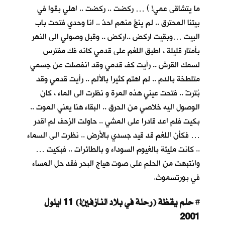
ما يتشاقى عمي! ) … ركضت .. ركضت .. اهلي بقوا في
بيتنا المحترق .. لم ينجُ منهم احدٌ .. انا وحدي فتحت باب
البيت …وبقيت اركض ..اركض .. وقبل وصولي الى النهر
بأمتار قليلة ، اطبق اللغم على قدمي كانه فك مفترس
لسمك القرش .. رأيت كف قدمي وقد انفصلت عن جسمي
متلطخة بالدم .. لم اهتم كثيرا بالألم .. رأيت قدمي وقد
بُترتْ .. فتحت عيني هذه المرة و نظرت الى الماء ، كان
الوصول اليه خلاصي من الحرق .. البقاء هنا يعني الموت ..
بكيت فلم اعد قادرا على المشي .. حاولت الزحف لم اقدر
… فكأن اللغم قد قيد جسدي بالأرض .. نظرت الى السماء
.. كانت مليئة بالغيوم السوداء و بالطائرات .. فبكيت …
وانتبهت من الحلم على صوت هياج البحر فقد حل المساء
في بورتسموث.
حلم يقظة (رحلة في بلاد النازفين!) 11 ايلول
#
2001