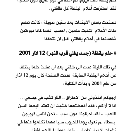
حلم يقظة ذلك اليوم. ثم أغطُّ في نوم عميق دون أحلام ،
فقد استنزفت أحلام اليقظة كل طاقتي .
تصفحت بعض الاجندات بعد سنين طويلة ، كانت تضم
مئات الأحلام انتخبت حلمين , احسب انهما كانا نبوءتين
شاهدتما في أحلام يقظتي قبل ان تتحققا …
حلم يقظة (جسد يغلي قرب النهر) 12 اذار 2001
#
في تلك الليلة عدت الى شقتي بعد ان عشتُ حلما يختلف
عن أحلام اليقظة السابقة. فتحت الصفحة كان يوم 12 اذار
من عام 2001 و بدأت الكتابة :
ارجوكم انقذوني من الاحتراق .. النار تشب في جسمي …
انا لا أراكم ، فقد أغمضتهما خشيت ان تمتد اليهما السن
اللهب. .. لقد احرقونا دون سبب .. نحن اناس قرويون
بسطاء لم نعرف يوما للحروب سببا مهما تكلموا عنها في
نشرات الاخبار. كان ابي يقول دوما : ( اللهم اشغل