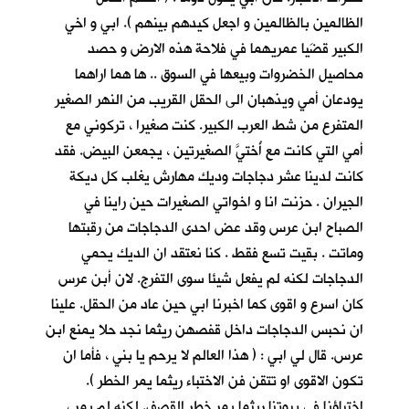
الظالمين بالظالمين و اجعل كيدهم بينهم ). ابي و اخي
الكبير قضَيا عمريهما في فلاحة هذه الارض و حصد
محاصيل الخضروات وبيعها في السوق .. ها هما اراهما
يودعان أمي ويذهبان الى الحقل القريب من النهر الصغير
المتفرع من شط العرب الكبير. كنت صغيرا ، تركوني مع
أمي التي كانت مع أُختيَّ الصغيرتين ، يجمعن البيض. فقد
كانت لدينا عشر دجاجات وديك مهارش يغلب كل ديكة
الجيران . حزنت انا و اخواتي الصغيرات حين راينا في
الصباح ابن عرس وقد عض احدى الدجاجات من رقبتها
وماتت . بقيت تسع فقط . كنا نعتقد ان الديك يحمي
الدجاجات لكنه لم يفعل شيئا سوى التفرج. لان أبن عرس
كان اسرع و اقوى كما اخبرنا ابي حين عاد من الحقل. علينا
ان نحبس الدجاجات داخل قفصهن ريثما نجد حلا يمنع ابن
عرس. قال لي ابي : ( هذا العالم لا يرحم يا بني ، فأما ان
تكون الاقوى او تتقن فن الاختباء ريثما يمر الخطر ).
اختباؤنا في بيوتنا ريثما يمر خطر القصف. لكنه لم يمر ،