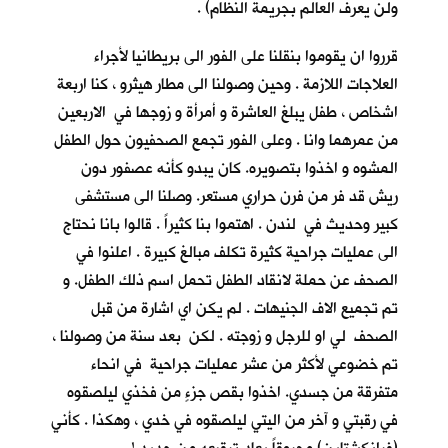
ولن يعرف العالم بجريمة النظام) .
قرروا ان يقوموا بنقلنا على الفور الى بريطانيا لأجراء
العلاجات اللازمة . وحين وصولنا الى مطار هيثرو ، كنا اربعة
اشخاص ، طفل يبلغ العاشرة و أمرأة و زوجها في الاربعين
من عمرهما وانا . وعلى الفور تجمع الصحفيون حول الطفل
المشوه و اخذوا بتصويره. كان يبدو كأنه عصفور دون
ريش قد فر من فرن حراري مستعر. وصلنا الى مستشفى
كبير وحديث في لندن . اهتموا بنا كثيراً . قالوا بانا نحتاج
الى عمليات جراحية كثيرة تكلف مبالغ كبيرة . اعلنوا في
الصحف عن حملة لانقاد الطفل تحمل اسم ذلك الطفل. و
تم تجميع الاف الجنيهات . لم يكن اي اشارة من قبل
الصحف لي او للرجل و زوجته . لكن بعد سنة من وصولنا ،
تم خضوعي لأكثر من عشر عمليات جراحية في انحاء
متفرقة من جسدي. اخذوا بقص جزءٍ من فخذي ليلصقوه
في رقبتي و آخر من اليتي ليلصقوه في خدي ، وهكذا . كأني