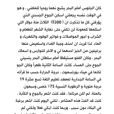
كان الجلوس أمام البحر يشبع نهما روحيا للماضي . و هو
في الوقت نفسه يجعلني اسكن الجوع الجسدي الذي
يؤرقني كل ما تذكرت ان ( 300$) الثلاثَ مئةِ دولارٍ التي
استلمها كمعونة لن تكفي حتى نهاية الشهر للطعام و
الشراب و اجور المواصلات و فواتير الوقود والكهرباء و
الماء. لذا قررت ان احذف وجبة الغداء واستعيض عنها
برغيفين من الخبز احدهما لي و الاخر للنوارس و اسماك
البحر . وكان الغفو مستيقظا أمام سلطان البحر ينسيني
الجوع حتى المساء. كانت الساعة الثانية ظهراً وكان الجو
غائما في ميناء بورتسموت ، درجة الحرارة حسب ما قرأته
في الساعة الجدارية لمعهد تعليم اللغة تسع عشْرة 19
درجة مئوية و الرطوبة النسبية 75% خمس وسبعون
بالمئة. لم اكن مرتاحا ، فقد كنت اشعر بالجوع و الكآبة ،
كنت قد الفتُ هذه المشاعر ، لكني اليوم كنت اشعر برغبة
في البكاء دون سببٍ . وربما كنت ابكي فعلا ولكني لم