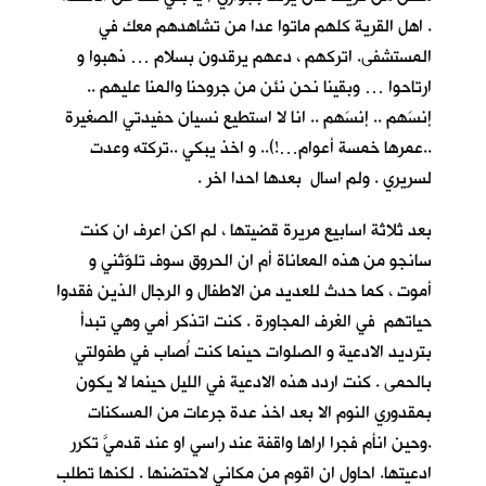
. اهل القرية كلهم ماتوا عدا من تشاهدهم معك في
المستشفى. اتركهم ، دعهم يرقدون بسلام … ذهبوا و
ارتاحوا … وبقينا نحن نئن من جروحنا والمنا عليهم ..
إنسَهم .. إنسَهم .. انا لا استطيع نسيان حفيدتي الصغيرة
..عمرها خمسة أعوام…!).. و اخذ يبكي ..تركته وعدت
لسريري . ولم اسال بعدها احدا اخر .
بعد ثلاثة اسابيع مريرة قضيتها ، لم اكن اعرف ان كنت
سانجو من هذه المعاناة أم ان الحروق سوف تلوّثني و
أموت ، كما حدث للعديد من الاطفال و الرجال الذين فقدوا
حياتهم في الغرف المجاورة . كنت اتذكر أمي وهي تبدأ
بترديد الادعية و الصلوات حينما كنت اُصاب في طفولتي
بالحمى . كنت اردد هذه الادعية في الليل حينما لا يكون
بمقدوري النوم الا بعد اخذ عدة جرعات من المسكنات
.وحين انأم فجرا اراها واقفة عند راسي او عند قدميَّ تكرر
ادعيتها. احاول ان اقوم من مكاني لاحتضنها . لكنها تطلب