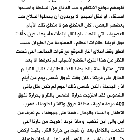
قلوبهم دوافع الانتقام و حب الدفاع عن السلطة و اصبحوا
اصدقاء ، او لنقل اصبحوا لا يريدون ان يحملوا السلاح ضد
بعضهم البعض . كان المنطق هو لا منطق تلك الأيام
العصيبة ، التي انتهت ، او لنقل ابتدأت مآسيها ، حين حلَّقتْ
فوق قريتنا طائرات النظام ، الممنوعة من الطيران حسب
اتفاق وقف اطلاق النار الموقَّع مع قوات التحالف. التي غضت
النظر عن هذا الخرق الفاضح لأسباب لم نعرفها الا بعد
اثنتي عشْرةَ سنة بالضبط ! القت الطائرات قنابل النّابالم
الحارق على قريتنا . كان وقت شروق شمس يوم من أيام
اذار الجميلة ، لكن شمس ذلك اليوم لم تكن مثل باقي
الشموس فقد امتزجت حرارة الشمس بالنار و بحرارة تفوق
400 درجة مئوية . مخلفة حروق وتقشر لجلودنا . فهرب
الاطفال و النساء والرجال ، همنا على وجوهنا ، لم نعرف من
اين والى اين نذهب او ماذا نريد ! هربت من دارنا التي
تفحمت بالكامل بعد ان شبت بي حرارة النار ، بقيتُ اركض
حتى القيت بنفسي في النهر ، أُغمِيَ علي لساعات طويلة