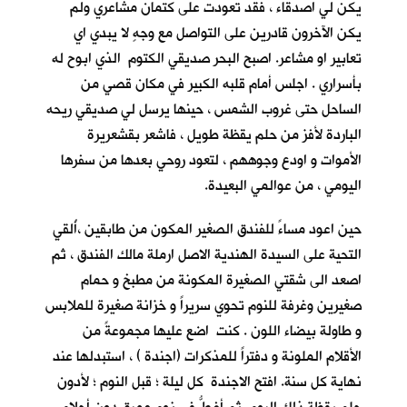
يكن لي اصدقاء ، فقد تعودت على كتمان مشاعري ولم
يكن الآخرون قادرين على التواصل مع وجهٍ لا يبدي اي
تعابير او مشاعر. اصبح البحر صديقي الكتوم الذي ابوح له
بأسراري . اجلس أمام قلبه الكبير في مكان قصي من
الساحل حتى غروب الشمس ، حينها يرسل لي صديقي ريحه
الباردة لأفز من حلم يقظة طويل ، فاشعر بقشعريرة
الأموات و اودع وجوههم ، لتعود روحي بعدها من سفرها
اليومي ، من عوالمي البعيدة.
حين اعود مساءً للفندق الصغير المكون من طابقين ،أُلقي
التحية على السيدة الهندية الاصل ارملة مالك الفندق ، ثم
اصعد الى شقتي الصغيرة المكونة من مطبخ و حمام
صغيرين وغرفة للنوم تحوي سريراً و خزانة صغيرة للملابس
و طاولة بيضاء اللون . كنت اضع عليها مجموعةً من
الأقلام الملونة و دفتراً للمذكرات (اجندة ) ، استبدلها عند
نهاية كل سنة. افتح الاجندة كل ليلة ؛ قبل النوم ؛ لأدون