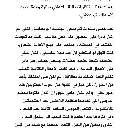
لعملك معنا ، انتظر اتصالنا) . اهداني سنَّارة وعدة لصيد
الاسماك، ثم ودَّعَني.
بعد خمس سنوات تم منحي الجنسية البريطانية . لكني لم
اكن قادرا على الحصول على عمل مناسب . كنت قد تعودت
التقشف في المعيشة ، معتمدا على مبلغ الاعانة الشهري.
كنت اتوق لو استطيع ان اجد عملا يناسبني ، لكن بنيتي
الضعيفة نتيجة لضمور عضلات جسمي جعلتني غير قادر
على الاعمال البدنية ، فيما كانت الاعمال الكتابية تتطلب
تكلم اللغة الانكليزية بطلاقة . لم اكن على احتكاك بأحد
من الجيران . كل معارفي كانوا من العرب المغتربين فلم
اطور لغتي . و لم يكن أمامي سوى ان اكون ملتزما بحضور
الدروس التي تقدمها منظمة اللاجئين لغير المتحدثين
بالإنكليزية . تنتهي الدروس الساعة الثانية بعد الظهر .
وفي فترة ما بعد الظهيرة كنت اذهب الى ساحل البحر ،
اشتري رغيفين من الخبز . التهم احدهما مع قنينة من اللبن