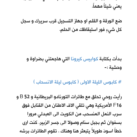
يعني شيئاً مهماً.
ضع الورقة و القلم او جهاز التسجيل قرب سريرك و سجل
كل شيءٍ فور استيقاظك من الحلم.
بدأت بكتابة
كوابيس كيرونا
ا
لتي هاجمتني بضراوة و
وحشية :-
# كابوس الليلة الاولى ( كابوس ليلة الانسحاب )
رأيت روحي تحلق مع طائرات التورنادو البريطانية و 52 B و
F16 الأمريكية وهي تلقي الاف الاطنان من القنابل فوق
سرب النمل المنسحب من الكويت الى العبدلي مرورا
بسفوان ثم بجبل سنام وصولا الى جسر الزبير. كنت ارى
خطاً اسودَ طويلاً يتبعثر هنا وهناك . تقوم الطائرات برشه