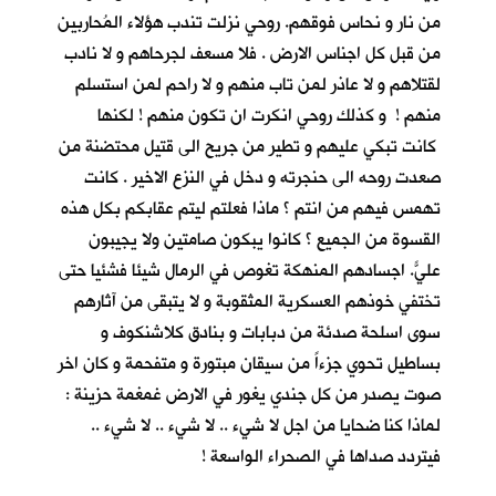
من نار و نحاس فوقهم. روحي نزلت تندب هؤلاء المُحاربين
من قبل كل اجناس الارض . فلا مسعف لجرحاهم و لا نادب
لقتلاهم و لا عاذر لمن تاب منهم و لا راحم لمن استسلم
منهم ! و كذلك روحي انكرت ان تكون منهم ! لكنها
كانت تبكي عليهم و تطير من جريح الى قتيل محتضنة من
صعدت روحه الى حنجرته و دخل في النزع الاخير . كانت
تهمس فيهم من انتم ؟ ماذا فعلتم ليتم عقابكم بكل هذه
القسوة من الجميع ؟ كانوا يبكون صامتين ولا يجيبون
عليّ. اجسادهم المنهكة تغوص في الرمال شيئا فشئياً حتى
تختفي خوذهم العسكرية المثقوبة و لا يتبقى من آثارهم
سوى اسلحة صدئة من دبابات و بنادق كلاشنكوف و
بساطيل تحوي جزءاً من سيقان مبتورة و متفحمة و كان اخر
صوت يصدر من كل جندي يغور في الارض غمغمة حزينة :
لماذا كنا ضحايا من اجل لا شيء .. لا شيء .. لا شيء ..
فيتردد صداها في الصحراء الواسعة !