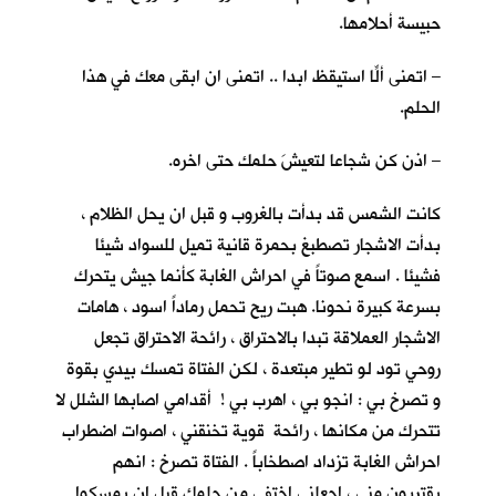
حبيسة أحلامها.
– اتمنى ألّا استيقظ ابدا .. اتمنى ان ابقى معكِ في هذا
الحلم.
– اذن كن شجاعا لتعيشَ حلمك حتى اخره.
كانت الشمس قد بدأت بالغروب و قبل ان يحل الظلام ،
بدأت الاشجار تصطبغ بحمرة قانية تميل للسواد شيئا
فشيئا . اسمع صوتاً في احراش الغابة كأنما جيش يتحرك
بسرعة كبيرة نحونا. هبت ريح تحمل رماداً اسود ، هامات
الاشجار العملاقة تبدا بالاحتراق ، رائحة الاحتراق تجعل
روحي تود لو تطير مبتعدة ، لكن الفتاة تمسك بيدي بقوة
و تصرخ بي : انجو بي ، اهرب بي ! أقدامي اصابها الشلل لا
تتحرك من مكانها ، رائحة قوية تخنقني ، اصوات اضطراب
احراش الغابة تزداد اصطخاباً . الفتاة تصرخ : انهم
يقتربون مني ، اجعلني اختفي من حلمك قبل ان يمسكوا