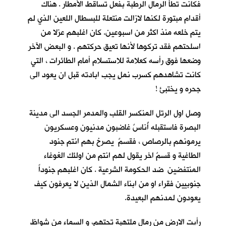
فكانت تطأُ الرمال الرطبة بفعل تساقط الأمطار . هناك
أقدام مبتورة لكنها لازالت منتعلة للبسطال اللعين الذي لم
يتم خلعه منذ اكثر من اسبوعين. كان اغلبهم عزلا من
اسلحتهم فقد تركوها لأنها تعيق حركتهم . و البعض الآخر
وضعها فوق رأسه كعلامة للاستسلام أمام الطائرات ، التي
كانت تشاهدهم كسرب نملٍ يجب ابادته قبل ان يعود الى
جحره و يختبئ !
وصل اول الرتل المنكسر القلب والمدمر الجسد الى مدينة
البصرة فاستقبله أُناسٌ غاضبون مدنيون وعسكريون
يرمونهم بالرصاص ، فقسمٌ يصرخ بهم انتم جنود
الطاغية و قسمٌ اخر يقول لهم انتم من اولئك الغوغاء
المنتفضين ضد الحكومة الشرعية . كان اغلبهم جنوداً
جنوبيين فقراء او من ابناء الشمال الذين لا يعرفون كيف
يعودون لمدنهم البعيدة.
رأيت الارض من رمال ملتهبة تحتهم، و السماء من شواظ