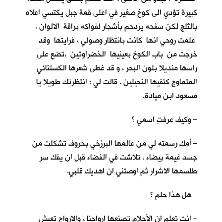
كبيرة تؤدي الى كوخ صغير في اعلى قمة جبل يكتسي اعلاه
بالثلج لكن سفحه يزدحم بأشجار لفواكه براقة الالوان .
علمت روحي انها كانت بانتظار وصولي ، فرايتها وقد
خرجت من باب الكوخ بعينيها الخضراوتين ،تضع على
راسها منديلا بلون البحر ، و قد غطى شعرها الكستنائي
المتماوج كتفيها النحيلين . قالت لي : انتظرتك طويلا يا
مسعود ابن ميادة.
– وكيف عرفتِ اسمي ؟
– أمك رسمته لي من عالمها البرزخي بحروف تشكلت من
جسد غيمة بيضاء ، تلاشت في الفضاء قبل ان يفك سر
طلسمها الاشرار ثم اوصتني ان اهديك قلبي.
– هل هذا حلم ؟
– انت تعلم ان الأحلام تصنعها ارواحنا ، والارواح تعيش