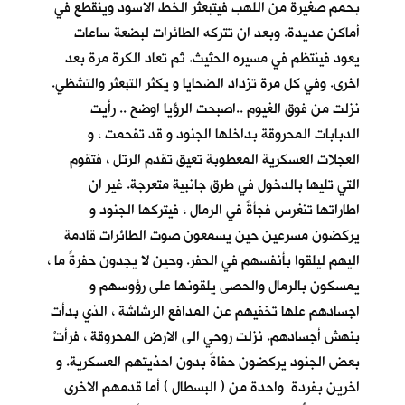
بحمم صغيرة من اللهب فيتبعثر الخط الاسود وينقطع في
أماكن عديدة. وبعد ان تتركه الطائرات لبضعة ساعات
يعود فينتظم في مسيره الحثيث. ثم تعاد الكرة مرة بعد
اخرى. وفي كل مرة تزداد الضحايا و يكثر التبعثر والتشظي.
نزلت من فوق الغيوم ..اصبحت الرؤيا اوضح .. رأيت
الدبابات المحروقة بداخلها الجنود و قد تفحمت ، و
العجلات العسكرية المعطوبة تعيق تقدم الرتل ، فتقوم
التي تليها بالدخول في طرق جانبية متعرجة. غير ان
اطاراتها تنغرس فجأةً في الرمال ، فيتركها الجنود و
يركضون مسرعين حين يسمعون صوت الطائرات قادمة
اليهم ليلقوا بأنفسهم في الحفر. وحين لا يجدون حفرةً ما ،
يمسكون بالرمال والحصى يلقونها على رؤوسهم و
اجسادهم علها تخفيهم عن المدافع الرشاشة ، الذي بدأت
بنهش أجسادهم. نزلت روحي الى الارض المحروقة ، فرأتْ
بعض الجنود يركضون حفاةً بدون احذيتهم العسكرية. و
اخرين بفردة واحدة من ( البسطال ) أما قدمهم الاخرى