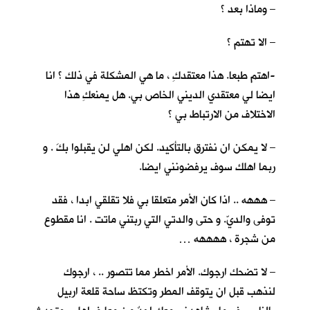
– وماذا بعد ؟
– الا تهتم ؟
-اهتم طبعا. هذا معتقدكِ ، ما هي المشكلة في ذلك ؟ انا
ايضا لي معتقدي الديني الخاص بي. هل يمنعكِ هذا
الاختلاف من الارتباط بي ؟
– لا يمكن ان نفترق بالتأكيد. لكن اهلي لن يقبلوا بكَ . و
ربما اهلك سوف يرفضونني ايضا.
– هههه .. اذا كان الأمر متعلقا بي فلا تقلقي ابدا ، فقد
توفى والديّ. و حتى والدتي التي ربتني ماتت . انا مقطوع
من شجرة ، ههههه …
– لا تضحك ارجوك. الأمر اخطر مما تتصور .. ، ارجوك
لنذهب قبل ان يتوقف المطر وتكتظ ساحة قلعة اربيل