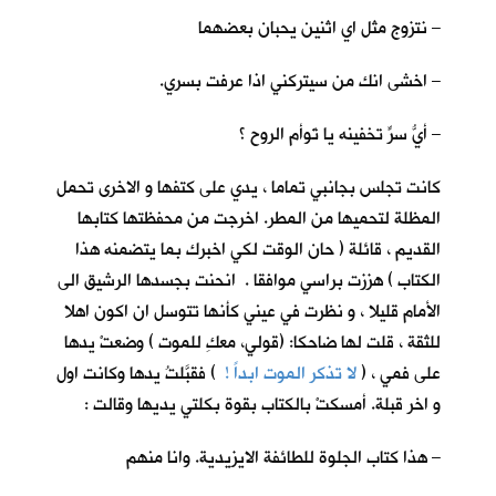
– نتزوج مثل اي اثنين يحبان بعضهما
– اخشى انك من سيتركني اذا عرفت بسري.
– أيُّ سرٍّ تخفينه يا تَوأم الروح ؟
كانت تجلس بجانبي تماما ، يدي على كتفها و الاخرى تحمل
المظلة لتحميها من المطر. اخرجت من محفظتها كتابها
القديم ، قائلة ( حان الوقت لكي اخبرك بما يتضمنه هذا
الكتاب ) هززت براسي موافقا . انحنت بجسدها الرشيق الى
الأمام قليلا ، و نظرت في عيني كأنها تتوسل ان اكون اهلا
للثقة ، قلت لها ضاحكا: (قولي، معكِ للموت ) وضعتْ يدها
على فمي ، (
لا تذكر الموت ابداً !
) فقبَّلتُ يدها وكانت اول
و اخر قبلة. أمسكتْ بالكتاب بقوة بكلتي يديها وقالت :
– هذا كتاب الجلوة للطائفة الايزيدية. وانا منهم