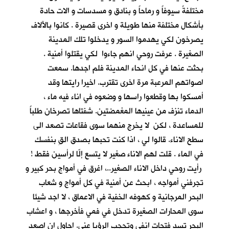
مختلفةً سيوفاً و رماحاً و بنادق و مسدسات و الات حادة
بأشكال مختلفة منها طويلة و اخرى قصيرة . كانوا بالآلاف
يصرخون لكي يهدموا السور و يدخلوا تلك المدينة
الصغيرة . عرفت روحي انهم جاءوا لكي يقتلوا أمنية .
بحثت عنها في كل انحاء المدينة فلم اجدها. سمعت
اصواتهم المرعبة مرة اخرى تقترب. اخيرا رايتها وقد
أمسكوا بها وقطعوا راسها و وضعوه في اناء فيه ماء ،
الدماء تنزف من عينيها المغمضتين. شفتاها تصرخان طلباً
للمساعدة ، لكن لا يخرج منهما سوى فقاعات تصعد الى
سطح الاناء. قالوا لي ، اذا كنت تحبها بصدق القِ بنفسك
في الماء . قلت لهم الاناء صغير لا يتسع إلّا لرأسين فقط !
رأيت روحي داخل الاناء الصغير..، اغرق في أمواج بحر كبير و
تجرفني أمواجه ، ابحث عن أمنية في كل أمواج و شعاب
البحر المرجانية و كهوفه الخفية في الاعماق ، لا اجد شيئا
سوى المحارات الصغيرة تدخل في فمي فأخرجها ، و اعشاب
البحر تسد فتحات انفي وتحجب الرؤيا عني. احاول ان اصعد