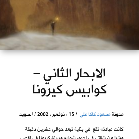
الابحار الثاني –
كوابيس كيرونا
مدونة
مسعود كاكا علي
/ 15 ، نوفمبر ، 2002 / السويد
كانت عيادته تقع في بناية تبعد حوالي عشرين دقيقة
مشيا من شقتي في احدى شوارع مدينة كيرونا في اقصى