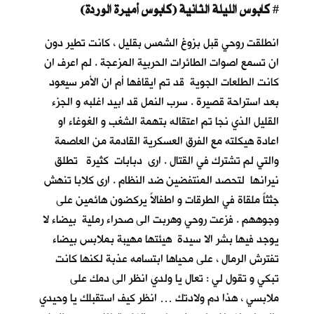
كابوس الليلة الثانية (كابوس أميرة الوردة)
#
انطلقت روحي قبل بزوغ الشمس بقليل ، كانت تطير دون
ان تسمع اصوات الطائرات الحربية المزعجة . لم اعرف ان
كانت الطلعات الجوية قد تم ايقافها أم ان الأمر سيعود
بعد استراحة قصيرة . سرب النمل قد ابيد اغلبه و الجزء
القليل الذي نجا تم اعتقاله بتهمة الشغب و الغوغاء او
اعادة هيكلته مع الفرق العسكرية القادمة من العاصمة
والتي لم تشترك في القتال . ارى دبابات كثيرة تطلق
نيرانها لتحصد المنتفضين ضد النظام . ارى كلابا تنهش
جثثاً ملقاة في الطرقات و اطفالاً يركضون هائمين على
وجوههم . فزعت روحي وهربت الى صحراء رملية بيضاء لا
يوجد فيها بشر الا سيدة هيئتها مهيبة بملابس بيضاء
تفترش الرمال ، على محياها ابتسامه عذبة لكنها كانت
تبكي و تقول لي : تعال يا ولدي انظر الى دمك على
ملابسي ، هذا دم ولادتك … انظر كيف استقبلك يا وحيدي