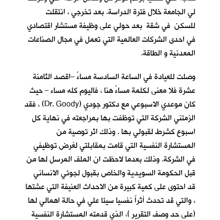
لي الجامعة خلال فترة الدراسة. بعد تخرجي ، انتقلت
للسكن في شقة بعد حولي على وظيفة مستشار اقتصادي
في احدى الشركات العالمية التي تعمل في مجال الصناعات
المعدنية و الطاقة.
وصلت للعيادة في الساعة السادسة مساءً –اقصد الثامنة
عشرة فلا معنى لكلمة مساءً هنا ، فاليوم كله مساء – حيث
كان موعدي الاسبوعي مع دكتور جودي (Dr. Goody) ، فقد
الزمتني الشركة التي توظفت بها بمراجعته في نهاية كل
اسبوع كشرط لقبولي بها . وذلك اثر توصية من
المستشارة النفسية التي قامت بمقابلتي لغرض توظيفي
في الشركة. وذلك بعدما لاحظت ان الملف المرسل لها من
قبل الحكومة السويدية والخاص بقبول لجوئي الانساني
قد احتوى على كمية كبيرة من الاحداث العنيفة التي عشتها
، والتي قد تحدث أثراً نفسيا سيئا علي في حالة اهمالي لها
(على حد وصف التقرير )، الذي قدمته المستشارة النفسية