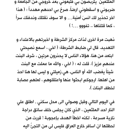
الملثمين يتربصون بي فتبعوني بعد خروجي من الجامعة و
ضربوني و اسقطوني ارضاً. صرخ بي احدهم مهدداً : ( هذا
اخر تحذير لك انسَ أمنية… و الا سوف نقتلك وندفنك سراً
، كما قتلناها .. تفووو …! )
ذهبت مرة اخرى لذات مركز الشرطة و اخبرتهم بالاعتداء و
التهديد. قال لي ضابط الشرطة: ( اخي ، اسمع نصيحتي
ابتعد من هنا. هؤلاء الناس لا يحذرون مرتين ، شرف البنت
عندهم عزيز ). قلت له : ( اخي ، والله ما عملت مع البنت
شيئاً يغضب الله أو الناس. هي زميلتي و ليس لها هنا احدٌ
من اهلها. ارجوكم ابحثوا عنها واعتقلوهم ، لعلهم عصابة
لخطف البنات ).
في اليوم التالي وقبل وصولي الى محل سكني , اطلق علي
النار احد الملثمين ، الذي كان يجلس خلف سائق دراجة
نارية مسرعة ، لكنه اخطأ الهدف بإعجوبة ! قررت من
لحظتها ان اسافر خارج العراق فليس لي من التجئُ اليه