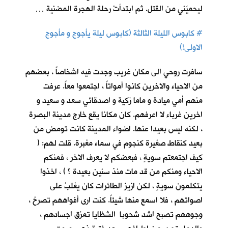
ليحميَني من القتل. ثم ابتدأتْ رحلة الهجرة المضنية …
#
كابوس الليلة الثالثة (كابوس ليلة يأجوج و مأجوج
الاولى!)
سافرت روحي الى مكان غريب وجدت فيه اشخاصاً ، بعضهم
من الاحياء والاخرين كانوا أمواتاً ، اجتمعوا معاً. عرفت
منهم أمي ميادة و ماما زكية و اصدقائي سعد و سعيد و
اخرين غرباء لا اعرفهم. كان مكانا يقع خارج مدينة البصرة
، لكنه ليس بعيدا عنها. اضواء المدينة كانت تومض من
بعيد كنقاط صغيرة كنجوم في سماء مغبرة. قلت لهم: (
كيف اجتمعتم سويةٍ ، فبعضكم لا يعرف الاخر ، فمنكم
الاحياء ومنكم من قد مات منذ سنين بعيدة ؟ ) ، اخذوا
يتكلمون سويةٍ ، لكن ازيز الطائرات كان يغلبُ على
اصواتهم ، فلا اسمع منها شيئاً. كنت ارى أفواههم تصرخ ،
وجوههم تصبح اشد شحوبا الشظايا تمزق اجسادهم ،