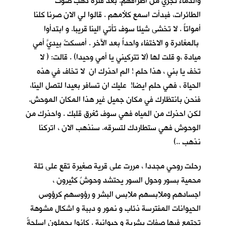
والدماء تجري من اطرافهم. بعد فترة ذهب صوت
الطائرات، فبدأت اسمع كلأمهم . قالوا لي الان صرنا كلنا
أمواتاً . لا تخشى شيئا سوف تأتي الينا قريبا. و ابتدأوا
بالمغادرة و الاختفاء واحداً بعد الآخر . أمسكتُ بيديَّ أمي
ميادة ،و قلت لها (لا تتركيني يا أمي وحيدا) . قالت: ( لا
تخف يا بني ، هذا حلم ! الم احذرك ان لا تخاف في هذه
الحياة ، فهي حلم ايضا! عليك ان تسافر بعيدا لتصل الينا،
فنحن بانتظارك في مكان جميل غير هذا المكان الموحش.
لكن احذرك من المياه فهي سوف تُغرق قلبك . واحذرك من
الوحوش فهي ستطاردك لتسرقه. سنذهب الان ، اتركنا
نذهب ..)
رحلت روحي مجددا ، مررت على قرية صغيرة تقع على تلة
محمية بسور وحول السور يحتشد وحوشٌ كثيرون ،
اجسادهم وملابسهم ملابس البشر و رؤوسهم كرؤوس
الحيوانات المفترسة ذئاب و نمور و دببة و اشكال مشوهة
تجتمع فيها صفات بشرية و حيوانية . كانوا يحملون اسلحةً