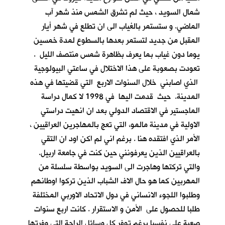
شمال السويد ، حيث لم تشرق الشمس منذ شهر آب
الماضي. و ستستمر بالغياب الى ان تطلع في شهر أيار
المقبل من جديد لتستمر بعدها بالسطوع لمدة خمسين
يوما دون غياب بما يعرف بظاهرة شمس منتصف الليل .
تعودت بصعوبة على هذا الاختلال في ساعتي البيولوجية
الذي اصابني خلال السنوات الاربع التي قضيتها في هذه
المدينة. حيث قدمت اليها في 1998 لا كمال دراسة
الماجستير في الاقتصاد الدولي بعد ان انهيت دراستي
الاولية في مدينة مالمو، التي تعج بالمهاجرين العراقيين ،
الأمر الذي افتقده هنا . برغم اني لم اكن اود ان التقي
بالعراقيين الذين يعرفونني حين كنت في جامعة اربيل.
والتي تركتها وهاجرت الى السويد بواسطة سلسلة من
المهربين كما هو حال الاف الشباب الذين تركوا اوطانهم
وطلبوا اللجوء الانساني في دول الاتحاد الاوربي المختلفة
طلبا للحصول على الأمن و الاستقرار . كانت اربع سنوات
صعبة علي نفسيا برغم توفر كل وسائل الراحة التي وفرتها