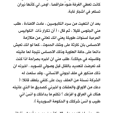
كانت تعطي الغرفة ضوءً متراقصا ، اوحى لي كأنها نيران
تستعر في اشجار غابة.
بعد ان انتهيت من سرد الكابوسين ، عادت الاضاءة ، طلب
مني الجلوس قليلا ، ثم قال : ( أن تكرار ذات الكوابيس
المرعبة لسنوات طويلة يعني انك تعاني من متلازمة
الاحساس بان كارثة على وشك الحدوث ، كما لو انك تعيش
دائما على حافة الهاوية وذلك الاحساس نتيجة لما عانيته
وقاسيته في حياتك). طلب مني ان اخبره بصراحة اذا كنت
قد تعرضت لتهديد بالقتل قبل وصولي للسويد . اخبرته ان
ذلك مذكور في ملف لجوئي الانساني ، وقد سلمت له
الشركة نسخة من الملف. ربت على كتفي بلطف قائلا: (
دعك من الاوراق والملفات و اخبرني كصديق ما الذي عانيته
هناك في العراق و افزعك ؟ تكلم ما بداخلك و انسَ اني
طبيب و انسَ شركتك و الحكومة السويدية ).