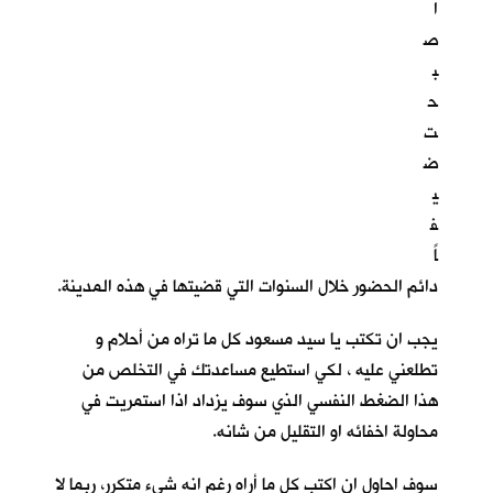
ا
ص
ب
ح
ت
ض
ي
ف
اً
دائم الحضور خلال السنوات التي قضيتها في هذه المدينة.
يجب ان تكتب يا سيد مسعود كل ما تراه من أحلام و
تطلعني عليه ، لكي استطيع مساعدتك في التخلص من
هذا الضغط النفسي الذي سوف يزداد اذا استمريت في
محاولة اخفائه او التقليل من شانه.
سوف احاول ان اكتب كل ما أراه رغم انه شيء متكرر، ربما لا