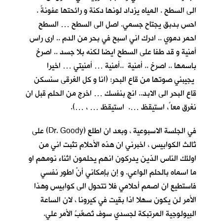
الى السطح . المياه يزداد لونها دكنة و رائحتها عفونةً .
احس بدبق يجتاح جسمي. اصل الى السطح … السطح
احمر دموي .. ادرك اني اسبح في بحر من الدم .. ارى راس
أمنية و قد طفا على السطح ايضا لكنه بلا جسد .. اصرخ
باسمها .. اصرخ .. أمنية ..أمنية … أمنيتي … اخيرا
يجيبني صوتها من قاع البحر: (انا و كل الغرقى سنسكن
قاع البحر الى الابد.. انج بنفسك … اخرج من الحلم قبل ان
نغرق معا ً، استيقظ …. استيقظ … ، …).
في الجلسة الاسبوعية ، وبعد ان اطلع (Dr. Goody) على
ثالث الكوابيس ، اخبرني ان هذه الأحلام تثبت اني من
اولئك الناس الذين يدركون انهم يحلمون اثناء نومهم او
ما اسماه بالحلم الواعي. و إن بإمكاني أنْ اطور نفسي
فاستطيع ان اصمم أحلامي فلا تتحول الى كوابيس وهذا
الأمر لن يكون سهلا اذا بقيت في كيرونا ، لان الساعة
البيولوجية المرتبكة لجسدي سوف تُصعِّبُ الأمر علي.