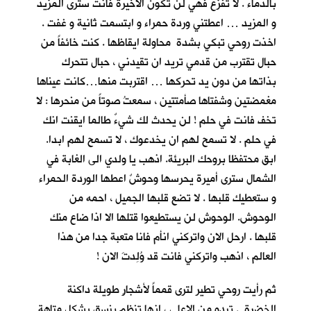
بالدماء . لا تفزع فهي لن تكون الاخيرة فانت سترى المزيد
و المزيد … اعطتني وردة حمراء و ابتسمت ثانية و غفت .
اخذت روحي تبكي بشدة محاولة ايقاظها . كنت خائفاً من
حبال تقترب من قدمي تريد ان تقيدني ، حبال تتحرك
بذاتها من دون يد تحركها … اقتربت منها…كانت عيناها
مغمضتين وشفتاها صأمتتين ، سمعتُ صوتاً من منحرها : لا
تخف فانت في حلم ! لن يحدث لك شيءٌ طالما ايقنت انك
في حلم . لا تسمح لهم ان يخدعوك ، لا تسمح لهم ابدا.
ابق محتفظا بروحك البريئة. اذهب يا ولدي الى الغابة في
الشمال سترى أميرة يحرسها وحوشٌ اعطها الوردة الحمراء
و ستعطيك قلبها . لا تضع قلبها الجميل ، احمه من
الوحوش. الوحوش لن يستطيعوا قتلها الا اذا ضاع منك
قلبها . ارحل الان واتركني انأم فانا متعبة جدا من هذا
العالم ، اذهب واتركني فانت قد وُلِدتَ الان !
ثم رأيت روحي تطير لترى قمماً لأشجارٍ طويلة داكنة
الخضرة . تبدو من الاعلى ، انها تنظم بنسق يشكل متاهة