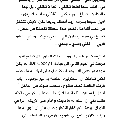
بي . افلت يدها لعلها تختفي ، انها لا تختفي ، بل تبدا
بالبكاء و الصراخ : لِمَ تتركني ، انقذني .. لا تترك يدي .
أميل نحوها بسرعة اريد أمساك يديها لكن الارض تتشقق
من تحت أقدامنا ، تظهر هوة سحيقة تفصلنا عن بعض .
تصرخ بي سوف يصلون الي ، وحدي بقيت .. وحدي ..انهم
قربي … لكني وحدي .. وحدي ..
استيقظت فزعا من النوم . سجلت الحلم بكل تفاصيله و
هرعت في اليوم التالي الى عيادة ( Dr. Goody). لم يكن
موعد مراجعتي الاسبوعية . كنت اريد ان اترك له ما دونته ،
لكني تفاجأت ان السكرتيرة الخاصة به غير موجودة ، باب
غرفته الخاصة نصف مفتوح . سمعت صوته من الداخل ( –
ادخل يا مسعود انا بانتظارك ). جلست على الكرسي ، لكنه
طلب مني ان اسلم له ما دونته و انأم على الاريكة . قرا في
الاوراق لبرهة ، ثم اغلق الانوار و طلب مني ان اروي له ما
رايته . كان يستمع لي وهو يحدق في نار المدفئة التي