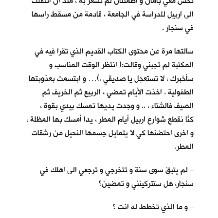
تحس معي بأمان و اطمئنان لم تشعر به ، منذ ان انتقلت
الى اربيل للدراسة في الجامعة ، قادمة من مسقط راسها
في سنجار .
سالتها مرة عن محتوى الكتاب القديم الذي تقرا فيه في
المكتبة لم تجبني وقالت:( انتظر الوقت المناسب و
سأخبرك ، لا تستعجل يا صديقي .)… و ابتسمت بعذوبتها
الطفولية . اخذت الأيام تمضي ، الربيع ثم الخريف ثم
الصيف فالشتاء ، .. و وجدت يديها تمسك بيدي بقوة ،
كنّا نقطع شوارع اربيل أيام المطر ، يداً أمسك بها المظلة ،
و اخرى احتضنها كي لا يتمايل جسمها النحيل من رشقات
المطر.
– لم يتبقَ سوى سنة و تتخرجي و ترجعي الى اهلك في
سنجار، هل ستتركينني و تمضين؟
– و ما الذي تخطط له انت ؟