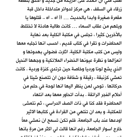
طلب مني ان اتمدد على الاريكة من جديد و أحدق بنقطة
زرقاء في السقف ، هي مركز لدوائر متداخلة داخل قبة
مقعرة صغيرة وابدا بالحديث … (( اه .. اه .. قتلوها يا
ويلهم من عقاب السماء … كانت طالبة هادئة لا تختلط
بالأخرين كثيرا ، تجلس في مكتبة الكلية بعد نهاية
المحاضرات و تقرا في كتاب قديم ، احسب انها تجلبه معها
وليس من كتب مكتبة الكلية. اثارت فضولي بهدوئها و
انعزالها و نظرة عيونها الخضراء الملائكية و وجهها النحيل
الذي يشع لونا ورديا وخاصة حين ترتدي كنزة وردية . كانت
تمشي كزنبقة ، رقيقة و شفافة دون ان تتصنع شيئا في
حركاتها . توحي لمن ينظر اليها انها لوحة في حلم من
أحلام الفجر الرائقة . بدأت اتحاور معها بعد انتهاء
المحاضرة فقد كنا في ذات الصف الدراسي ، ثم نتمشى
للمكتبة. و بعد ان تنتهي من القراءة في كتابها الاثير
اودعها عند باب الجامعة. فلم تكن تسمح ان نمشي معاً
خارج اسوار الجامعة. رغم انها قالت لي اكثر من مرةٍ بانها