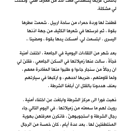
بالناس، فربما يشاهدني معك احدٌ من معارف اهلي وتحدث
لي مشكلة.
قطفتُ لها وردة حمراء من ساحة اربيل . شممتُ عطرها
بقوة ، ثم غرستها في شعرها الكثيف من جهة اذنها
اليسرى . ابتسمت لي. أمسكت يدها بقوة ، ومضينا ..
بعد شهر من اللقاءات اليومية في الجامعة ، اختفت أمنية
فجأةً . سالت عنها زميلاتها في السكن الجامعي ، فقلنَ لي
ان رجالاً من سنجار جاءوا و طلبوا منها المغادرة معهم ،
ولما قاومتهم ، ضربها احدهم ، و اركبها في سيارتهم
بعنف. هددونا بالقتل ان أبلغنا الشرطة .
ذهبت فورا الى مركز الشرطة وابلغت عن اختفاء أمنية .
رويت لهم ما سمعته من زميلاتها . في اليوم التالي جاء
رجال الشرطة و استجوبوهنَّ ، فانكرن معرفتهن بهوية
المختطفتين لها . بعد عدة أيام ، كان خمسة من الرجال