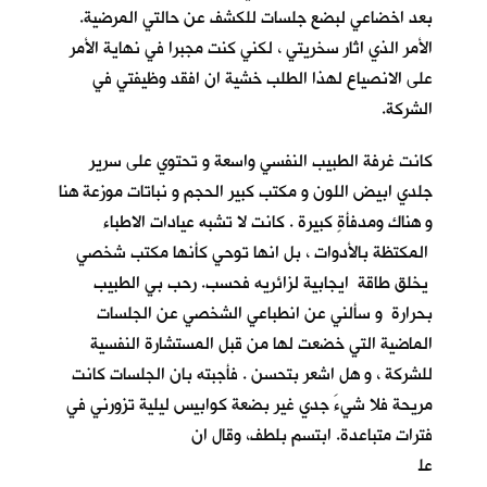
بعد اخضاعي لبضع جلسات للكشف عن حالتي المرضية.
الأمر الذي اثار سخريتي ، لكني كنت مجبرا في نهاية الأمر
على الانصياع لهذا الطلب خشية ان افقد وظيفتي في
الشركة.
كانت غرفة الطبيب النفسي واسعة و تحتوي على سرير
جلدي ابيض اللون و مكتب كبير الحجم و نباتات موزعة هنا
و هناك ومدفأةٍ كبيرة . كانت لا تشبه عيادات الاطباء
المكتظة بالأدوات ، بل انها توحي كأنها مكتب شخصي
يخلق طاقة ايجابية لزائريه فحسب. رحب بي الطبيب
بحرارة و سألني عن انطباعي الشخصي عن الجلسات
الماضية التي خضعت لها من قبل المستشارة النفسية
للشركة ، و هل اشعر بتحسن . فأجبته بان الجلسات كانت
مريحة فلا شيءَ جدي غير بضعة كوابيس ليلية تزورني في
فترات متباعدة. ابتسم بلطف، وقال ان
عل