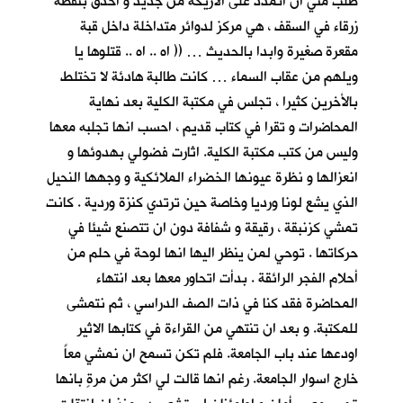
طلب مني ان اتمدد على الاريكة من جديد و أحدق بنقطة
زرقاء في السقف ، هي مركز لدوائر متداخلة داخل قبة
مقعرة صغيرة وابدا بالحديث … (( اه .. اه .. قتلوها يا
ويلهم من عقاب السماء … كانت طالبة هادئة لا تختلط
بالأخرين كثيرا ، تجلس في مكتبة الكلية بعد نهاية
المحاضرات و تقرا في كتاب قديم ، احسب انها تجلبه معها
وليس من كتب مكتبة الكلية. اثارت فضولي بهدوئها و
انعزالها و نظرة عيونها الخضراء الملائكية و وجهها النحيل
الذي يشع لونا ورديا وخاصة حين ترتدي كنزة وردية . كانت
تمشي كزنبقة ، رقيقة و شفافة دون ان تتصنع شيئا في
حركاتها . توحي لمن ينظر اليها انها لوحة في حلم من
أحلام الفجر الرائقة . بدأت اتحاور معها بعد انتهاء
المحاضرة فقد كنا في ذات الصف الدراسي ، ثم نتمشى
للمكتبة. و بعد ان تنتهي من القراءة في كتابها الاثير
اودعها عند باب الجامعة. فلم تكن تسمح ان نمشي معاً
خارج اسوار الجامعة. رغم انها قالت لي اكثر من مرةٍ بانها