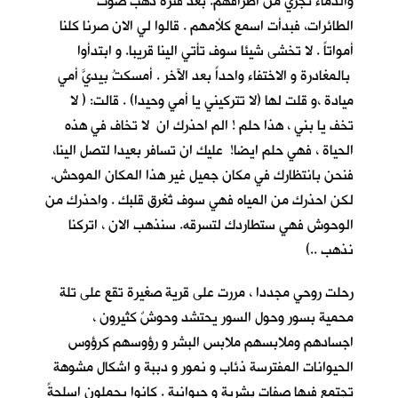
والدماء تجري من اطرافهم. بعد فترة ذهب صوت
الطائرات، فبدأت اسمع كلأمهم . قالوا لي الان صرنا كلنا
أمواتاً . لا تخشى شيئا سوف تأتي الينا قريبا. و ابتدأوا
بالمغادرة و الاختفاء واحداً بعد الآخر . أمسكتُ بيديَّ أمي
ميادة ،و قلت لها (لا تتركيني يا أمي وحيدا) . قالت: ( لا
تخف يا بني ، هذا حلم ! الم احذرك ان لا تخاف في هذه
الحياة ، فهي حلم ايضا! عليك ان تسافر بعيدا لتصل الينا،
فنحن بانتظارك في مكان جميل غير هذا المكان الموحش.
لكن احذرك من المياه فهي سوف تُغرق قلبك . واحذرك من
الوحوش فهي ستطاردك لتسرقه. سنذهب الان ، اتركنا
نذهب ..)
رحلت روحي مجددا ، مررت على قرية صغيرة تقع على تلة
محمية بسور وحول السور يحتشد وحوشٌ كثيرون ،
اجسادهم وملابسهم ملابس البشر و رؤوسهم كرؤوس
الحيوانات المفترسة ذئاب و نمور و دببة و اشكال مشوهة
تجتمع فيها صفات بشرية و حيوانية . كانوا يحملون اسلحةً