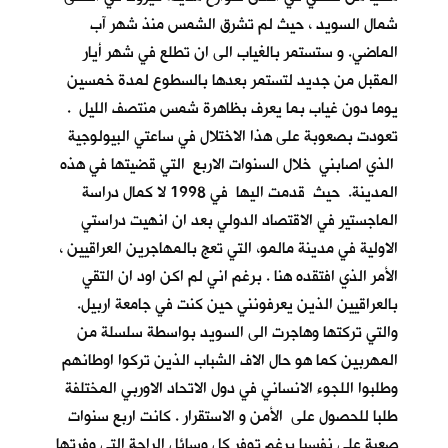
شمال السويد ، حيث لم تشرق الشمس منذ شهر آب
الماضي. و ستستمر بالغياب الى ان تطلع في شهر أيار
المقبل من جديد لتستمر بعدها بالسطوع لمدة خمسين
يوما دون غياب بما يعرف بظاهرة شمس منتصف الليل .
تعودت بصعوبة على هذا الاختلال في ساعتي البيولوجية
الذي اصابني خلال السنوات الاربع التي قضيتها في هذه
المدينة. حيث قدمت اليها في 1998 لا كمال دراسة
الماجستير في الاقتصاد الدولي بعد ان انهيت دراستي
الاولية في مدينة مالمو، التي تعج بالمهاجرين العراقيين ،
الأمر الذي افتقده هنا . برغم اني لم اكن اود ان التقي
بالعراقيين الذين يعرفونني حين كنت في جامعة اربيل.
والتي تركتها وهاجرت الى السويد بواسطة سلسلة من
المهربين كما هو حال الاف الشباب الذين تركوا اوطانهم
وطلبوا اللجوء الانساني في دول الاتحاد الاوربي المختلفة
طلبا للحصول على الأمن و الاستقرار . كانت اربع سنوات
صعبة علي نفسيا برغم توفر كل وسائل الراحة التي وفرتها