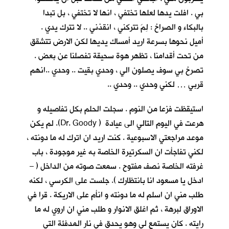
بي . افلت يدها لعلها تختفي ، انها لا تختفي ، بل تبدا
بالبكاء و الصراخ : لِمَ تتركني ، انقذني .. لا تترك يدي .
أميل نحوها بسرعة اريد أمساك يديها لكن الارض تتشقق
من تحت أقدامنا ، تظهر هوة سحيقة تفصلنا عن بعض .
تصرخ بي سوف يصلون الي ، وحدي بقيت .. وحدي ..انهم
قربي … لكني وحدي .. وحدي ..
استيقظت فزعا من النوم . سجلت الحلم بكل تفاصيله و
هرعت في اليوم التالي الى عيادة ( Dr. Goody). لم يكن
موعد مراجعتي الاسبوعية . كنت اريد ان اترك له ما دونته ،
لكني تفاجأت ان السكرتيرة الخاصة به غير موجودة ، باب
غرفته الخاصة نصف مفتوح . سمعت صوته من الداخل ( –
ادخل يا مسعود انا بانتظارك ). جلست على الكرسي ، لكنه
طلب مني ان اسلم له ما دونته و انأم على الاريكة . قرا في
الاوراق لبرهة ، ثم اغلق الانوار و طلب مني ان اروي له ما
رايته . كان يستمع لي وهو يحدق في نار المدفئة التي