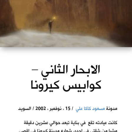
الابحار الثاني –
كوابيس كيرونا
مدونة
مسعود كاكا علي
/ 15 ، نوفمبر ، 2002 / السويد
كانت عيادته تقع في بناية تبعد حوالي عشرين دقيقة
مشيا من شقتي في احدى شوارع مدينة كيرونا في اقصى