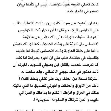
كانت تعطي الغرفة ضوءً متراقصا ، اوحى لي كأنها نيران
تستعر في اشجار غابة.
بعد ان انتهيت من سرد الكابوسين ، عادت الاضاءة ، طلب
مني الجلوس قليلا ، ثم قال : ( أن تكرار ذات الكوابيس
المرعبة لسنوات طويلة يعني انك تعاني من متلازمة
الاحساس بان كارثة على وشك الحدوث ، كما لو انك تعيش
دائما على حافة الهاوية وذلك الاحساس نتيجة لما عانيته
وقاسيته في حياتك). طلب مني ان اخبره بصراحة اذا كنت
قد تعرضت لتهديد بالقتل قبل وصولي للسويد . اخبرته ان
ذلك مذكور في ملف لجوئي الانساني ، وقد سلمت له
الشركة نسخة من الملف. ربت على كتفي بلطف قائلا: (
دعك من الاوراق والملفات و اخبرني كصديق ما الذي عانيته
هناك في العراق و افزعك ؟ تكلم ما بداخلك و انسَ اني
طبيب و انسَ شركتك و الحكومة السويدية ).