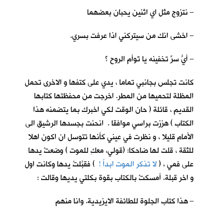
– نتزوج مثل اي اثنين يحبان بعضهما
– اخشى انك من سيتركني اذا عرفت بسري.
– أيُّ سرٍّ تخفينه يا تَوأم الروح ؟
كانت تجلس بجانبي تماما ، يدي على كتفها و الاخرى تحمل
المظلة لتحميها من المطر. اخرجت من محفظتها كتابها
القديم ، قائلة ( حان الوقت لكي اخبرك بما يتضمنه هذا
الكتاب ) هززت براسي موافقا . انحنت بجسدها الرشيق الى
الأمام قليلا ، و نظرت في عيني كأنها تتوسل ان اكون اهلا
للثقة ، قلت لها ضاحكا: (قولي، معكِ للموت ) وضعتْ يدها
على فمي ، (
لا تذكر الموت ابداً !
) فقبَّلتُ يدها وكانت اول
و اخر قبلة. أمسكتْ بالكتاب بقوة بكلتي يديها وقالت :
– هذا كتاب الجلوة للطائفة الايزيدية. وانا منهم