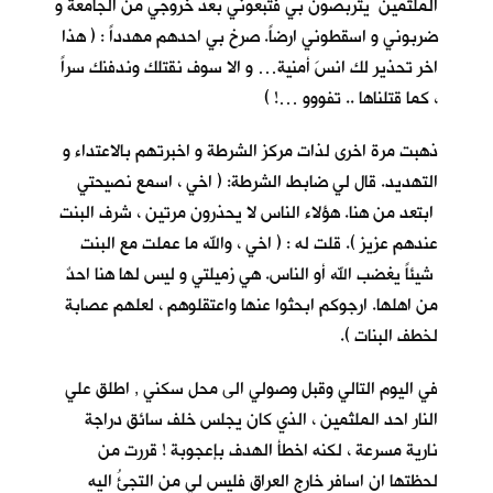
الملثمين يتربصون بي فتبعوني بعد خروجي من الجامعة و
ضربوني و اسقطوني ارضاً. صرخ بي احدهم مهدداً : ( هذا
اخر تحذير لك انسَ أمنية… و الا سوف نقتلك وندفنك سراً
، كما قتلناها .. تفووو …! )
ذهبت مرة اخرى لذات مركز الشرطة و اخبرتهم بالاعتداء و
التهديد. قال لي ضابط الشرطة: ( اخي ، اسمع نصيحتي
ابتعد من هنا. هؤلاء الناس لا يحذرون مرتين ، شرف البنت
عندهم عزيز ). قلت له : ( اخي ، والله ما عملت مع البنت
شيئاً يغضب الله أو الناس. هي زميلتي و ليس لها هنا احدٌ
من اهلها. ارجوكم ابحثوا عنها واعتقلوهم ، لعلهم عصابة
لخطف البنات ).
في اليوم التالي وقبل وصولي الى محل سكني , اطلق علي
النار احد الملثمين ، الذي كان يجلس خلف سائق دراجة
نارية مسرعة ، لكنه اخطأ الهدف بإعجوبة ! قررت من
لحظتها ان اسافر خارج العراق فليس لي من التجئُ اليه