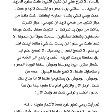
بالدماء . لا تفزع فهي لن تكون الاخيرة فانت سترى المزيد
و المزيد … اعطتني وردة حمراء و ابتسمت ثانية و غفت .
اخذت روحي تبكي بشدة محاولة ايقاظها . كنت خائفاً من
حبال تقترب من قدمي تريد ان تقيدني ، حبال تتحرك
بذاتها من دون يد تحركها … اقتربت منها…كانت عيناها
مغمضتين وشفتاها صأمتتين ، سمعتُ صوتاً من منحرها : لا
تخف فانت في حلم ! لن يحدث لك شيءٌ طالما ايقنت انك
في حلم . لا تسمح لهم ان يخدعوك ، لا تسمح لهم ابدا.
ابق محتفظا بروحك البريئة. اذهب يا ولدي الى الغابة في
الشمال سترى أميرة يحرسها وحوشٌ اعطها الوردة الحمراء
و ستعطيك قلبها . لا تضع قلبها الجميل ، احمه من
الوحوش. الوحوش لن يستطيعوا قتلها الا اذا ضاع منك
قلبها . ارحل الان واتركني انأم فانا متعبة جدا من هذا
العالم ، اذهب واتركني فانت قد وُلِدتَ الان !
ثم رأيت روحي تطير لترى قمماً لأشجارٍ طويلة داكنة
الخضرة . تبدو من الاعلى ، انها تنظم بنسق يشكل متاهة