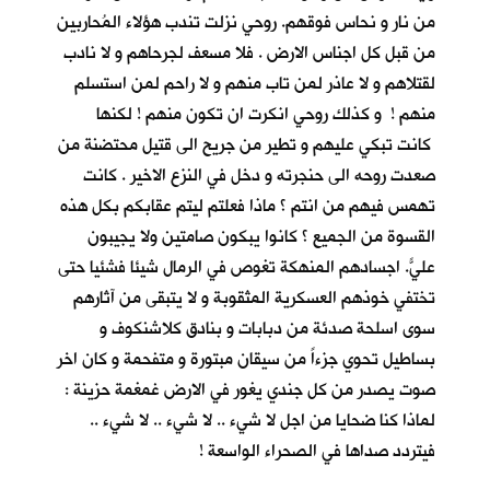
من نار و نحاس فوقهم. روحي نزلت تندب هؤلاء المُحاربين
من قبل كل اجناس الارض . فلا مسعف لجرحاهم و لا نادب
لقتلاهم و لا عاذر لمن تاب منهم و لا راحم لمن استسلم
منهم ! و كذلك روحي انكرت ان تكون منهم ! لكنها
كانت تبكي عليهم و تطير من جريح الى قتيل محتضنة من
صعدت روحه الى حنجرته و دخل في النزع الاخير . كانت
تهمس فيهم من انتم ؟ ماذا فعلتم ليتم عقابكم بكل هذه
القسوة من الجميع ؟ كانوا يبكون صامتين ولا يجيبون
عليّ. اجسادهم المنهكة تغوص في الرمال شيئا فشئياً حتى
تختفي خوذهم العسكرية المثقوبة و لا يتبقى من آثارهم
سوى اسلحة صدئة من دبابات و بنادق كلاشنكوف و
بساطيل تحوي جزءاً من سيقان مبتورة و متفحمة و كان اخر
صوت يصدر من كل جندي يغور في الارض غمغمة حزينة :
لماذا كنا ضحايا من اجل لا شيء .. لا شيء .. لا شيء ..
فيتردد صداها في الصحراء الواسعة !