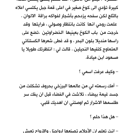
كبيرة تؤدي الى كوخ صغير في اعلى قمة جبل يكتسي اعلاه
بالثلج لكن سفحه يزدحم بأشجار لفواكه براقة الالوان .
علمت روحي انها كانت بانتظار وصولي ، فرايتها وقد
خرجت من باب الكوخ بعينيها الخضراوتين ،تضع على
راسها منديلا بلون البحر ، و قد غطى شعرها الكستنائي
المتماوج كتفيها النحيلين . قالت لي : انتظرتك طويلا يا
مسعود ابن ميادة.
– وكيف عرفتِ اسمي ؟
– أمك رسمته لي من عالمها البرزخي بحروف تشكلت من
جسد غيمة بيضاء ، تلاشت في الفضاء قبل ان يفك سر
طلسمها الاشرار ثم اوصتني ان اهديك قلبي.
– هل هذا حلم ؟
– انت تعلم ان الأحلام تصنعها ارواحنا ، والارواح تعيش