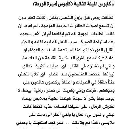
كابوس الليلة الثانية (كابوس أميرة الوردة)
#
انطلقت روحي قبل بزوغ الشمس بقليل ، كانت تطير دون
ان تسمع اصوات الطائرات الحربية المزعجة . لم اعرف ان
كانت الطلعات الجوية قد تم ايقافها أم ان الأمر سيعود
بعد استراحة قصيرة . سرب النمل قد ابيد اغلبه و الجزء
القليل الذي نجا تم اعتقاله بتهمة الشغب و الغوغاء او
اعادة هيكلته مع الفرق العسكرية القادمة من العاصمة
والتي لم تشترك في القتال . ارى دبابات كثيرة تطلق
نيرانها لتحصد المنتفضين ضد النظام . ارى كلابا تنهش
جثثاً ملقاة في الطرقات و اطفالاً يركضون هائمين على
وجوههم . فزعت روحي وهربت الى صحراء رملية بيضاء لا
يوجد فيها بشر الا سيدة هيئتها مهيبة بملابس بيضاء
تفترش الرمال ، على محياها ابتسامه عذبة لكنها كانت
تبكي و تقول لي : تعال يا ولدي انظر الى دمك على
ملابسي ، هذا دم ولادتك … انظر كيف استقبلك يا وحيدي