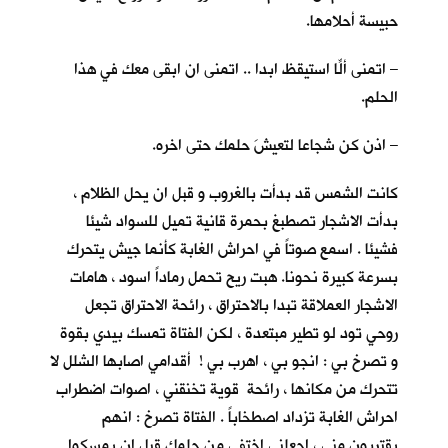
حبيسة أحلامها.
– اتمنى ألّا استيقظ ابدا .. اتمنى ان ابقى معكِ في هذا
الحلم.
– اذن كن شجاعا لتعيشَ حلمك حتى اخره.
كانت الشمس قد بدأت بالغروب و قبل ان يحل الظلام ،
بدأت الاشجار تصطبغ بحمرة قانية تميل للسواد شيئا
فشيئا . اسمع صوتاً في احراش الغابة كأنما جيش يتحرك
بسرعة كبيرة نحونا. هبت ريح تحمل رماداً اسود ، هامات
الاشجار العملاقة تبدا بالاحتراق ، رائحة الاحتراق تجعل
روحي تود لو تطير مبتعدة ، لكن الفتاة تمسك بيدي بقوة
و تصرخ بي : انجو بي ، اهرب بي ! أقدامي اصابها الشلل لا
تتحرك من مكانها ، رائحة قوية تخنقني ، اصوات اضطراب
احراش الغابة تزداد اصطخاباً . الفتاة تصرخ : انهم
يقتربون مني ، اجعلني اختفي من حلمك قبل ان يمسكوا