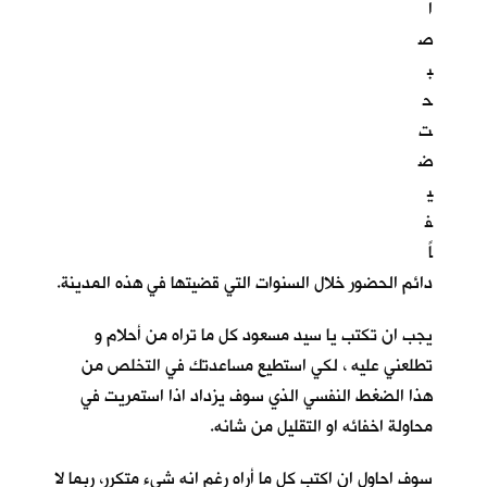
ا
ص
ب
ح
ت
ض
ي
ف
اً
دائم الحضور خلال السنوات التي قضيتها في هذه المدينة.
يجب ان تكتب يا سيد مسعود كل ما تراه من أحلام و
تطلعني عليه ، لكي استطيع مساعدتك في التخلص من
هذا الضغط النفسي الذي سوف يزداد اذا استمريت في
محاولة اخفائه او التقليل من شانه.
سوف احاول ان اكتب كل ما أراه رغم انه شيء متكرر، ربما لا