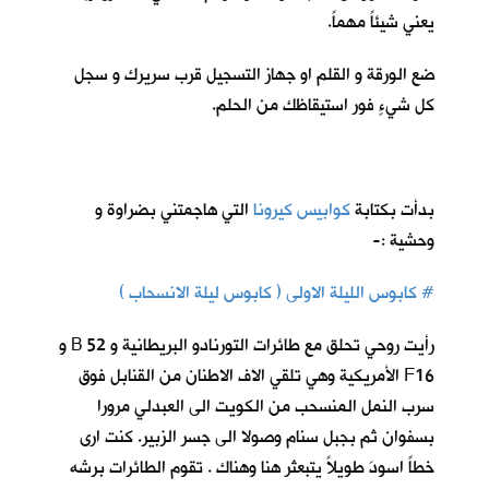
يعني شيئاً مهماً.
ضع الورقة و القلم او جهاز التسجيل قرب سريرك و سجل
كل شيءٍ فور استيقاظك من الحلم.
بدأت بكتابة
كوابيس كيرونا
ا
لتي هاجمتني بضراوة و
وحشية :-
# كابوس الليلة الاولى ( كابوس ليلة الانسحاب )
رأيت روحي تحلق مع طائرات التورنادو البريطانية و 52 B و
F16 الأمريكية وهي تلقي الاف الاطنان من القنابل فوق
سرب النمل المنسحب من الكويت الى العبدلي مرورا
بسفوان ثم بجبل سنام وصولا الى جسر الزبير. كنت ارى
خطاً اسودَ طويلاً يتبعثر هنا وهناك . تقوم الطائرات برشه