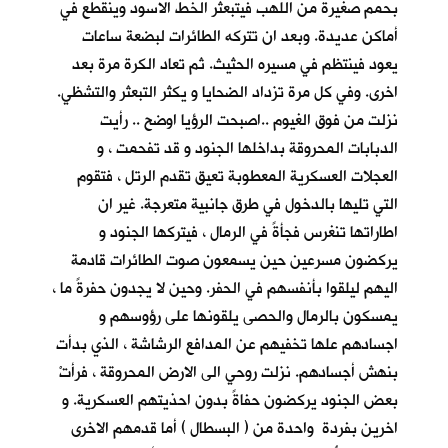
بحمم صغيرة من اللهب فيتبعثر الخط الاسود وينقطع في
أماكن عديدة. وبعد ان تتركه الطائرات لبضعة ساعات
يعود فينتظم في مسيره الحثيث. ثم تعاد الكرة مرة بعد
اخرى. وفي كل مرة تزداد الضحايا و يكثر التبعثر والتشظي.
نزلت من فوق الغيوم ..اصبحت الرؤيا اوضح .. رأيت
الدبابات المحروقة بداخلها الجنود و قد تفحمت ، و
العجلات العسكرية المعطوبة تعيق تقدم الرتل ، فتقوم
التي تليها بالدخول في طرق جانبية متعرجة. غير ان
اطاراتها تنغرس فجأةً في الرمال ، فيتركها الجنود و
يركضون مسرعين حين يسمعون صوت الطائرات قادمة
اليهم ليلقوا بأنفسهم في الحفر. وحين لا يجدون حفرةً ما ،
يمسكون بالرمال والحصى يلقونها على رؤوسهم و
اجسادهم علها تخفيهم عن المدافع الرشاشة ، الذي بدأت
بنهش أجسادهم. نزلت روحي الى الارض المحروقة ، فرأتْ
بعض الجنود يركضون حفاةً بدون احذيتهم العسكرية. و
اخرين بفردة واحدة من ( البسطال ) أما قدمهم الاخرى