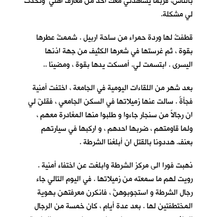
بالناس، فربما يشاهدني معك احدٌ من معارف اهلي وتحدث
لي مشكلة.
قطفتُ لها وردة حمراء من ساحة اربيل . شممتُ عطرها
بقوة ، ثم غرستها في شعرها الكثيف من جهة اذنها
اليسرى . ابتسمت لي. أمسكت يدها بقوة ، ومضينا ..
بعد شهر من اللقاءات اليومية في الجامعة ، اختفت أمنية
فجأةً . سالت عنها زميلاتها في السكن الجامعي ، فقلنَ لي
ان رجالاً من سنجار جاءوا و طلبوا منها المغادرة معهم ،
ولما قاومتهم ، ضربها احدهم ، و اركبها في سيارتهم
بعنف. هددونا بالقتل ان أبلغنا الشرطة .
ذهبت فورا الى مركز الشرطة وابلغت عن اختفاء أمنية .
رويت لهم ما سمعته من زميلاتها . في اليوم التالي جاء
رجال الشرطة و استجوبوهنَّ ، فانكرن معرفتهن بهوية
المختطفتين لها . بعد عدة أيام ، كان خمسة من الرجال