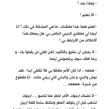
– وماذا بعد ؟
– الا تهتم ؟
-اهتم طبعا. هذا معتقدكِ ، ما هي المشكلة في ذلك ؟ انا
ايضا لي معتقدي الديني الخاص بي. هل يمنعكِ هذا
الاختلاف من الارتباط بي ؟
– لا يمكن ان نفترق بالتأكيد. لكن اهلي لن يقبلوا بكَ . و
ربما اهلك سوف يرفضونني ايضا.
– هههه .. اذا كان الأمر متعلقا بي فلا تقلقي ابدا ، فقد
توفى والديّ. و حتى والدتي التي ربتني ماتت . انا مقطوع
من شجرة ، ههههه …
– لا تضحك ارجوك. الأمر اخطر مما تتصور .. ، ارجوك
لنذهب قبل ان يتوقف المطر وتكتظ ساحة قلعة اربيل