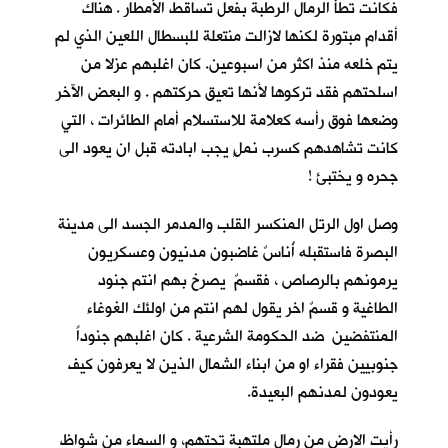
فكانت تطأُ الرمال الرطبة بفعل تساقط الأمطار . هناك
أقدام مبتورة لكنها لازالت منتعلة للبسطال اللعين الذي لم
يتم خلعه منذ اكثر من اسبوعين. كان اغلبهم عزلا من
اسلحتهم فقد تركوها لأنها تعيق حركتهم . و البعض الآخر
وضعها فوق رأسه كعلامة للاستسلام أمام الطائرات ، التي
كانت تشاهدهم كسرب نملٍ يجب ابادته قبل ان يعود الى
جحره و يختبئ !
وصل اول الرتل المنكسر القلب والمدمر الجسد الى مدينة
البصرة فاستقبله أُناسٌ غاضبون مدنيون وعسكريون
يرمونهم بالرصاص ، فقسمٌ يصرخ بهم انتم جنود
الطاغية و قسمٌ اخر يقول لهم انتم من اولئك الغوغاء
المنتفضين ضد الحكومة الشرعية . كان اغلبهم جنوداً
جنوبيين فقراء او من ابناء الشمال الذين لا يعرفون كيف
يعودون لمدنهم البعيدة.
رأيت الارض من رمال ملتهبة تحتهم، و السماء من شواظ