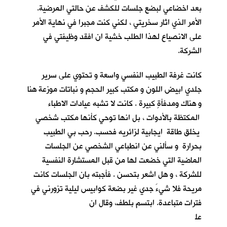
بعد اخضاعي لبضع جلسات للكشف عن حالتي المرضية.
الأمر الذي اثار سخريتي ، لكني كنت مجبرا في نهاية الأمر
على الانصياع لهذا الطلب خشية ان افقد وظيفتي في
الشركة.
كانت غرفة الطبيب النفسي واسعة و تحتوي على سرير
جلدي ابيض اللون و مكتب كبير الحجم و نباتات موزعة هنا
و هناك ومدفأةٍ كبيرة . كانت لا تشبه عيادات الاطباء
المكتظة بالأدوات ، بل انها توحي كأنها مكتب شخصي
يخلق طاقة ايجابية لزائريه فحسب. رحب بي الطبيب
بحرارة و سألني عن انطباعي الشخصي عن الجلسات
الماضية التي خضعت لها من قبل المستشارة النفسية
للشركة ، و هل اشعر بتحسن . فأجبته بان الجلسات كانت
مريحة فلا شيءَ جدي غير بضعة كوابيس ليلية تزورني في
فترات متباعدة. ابتسم بلطف، وقال ان
عل