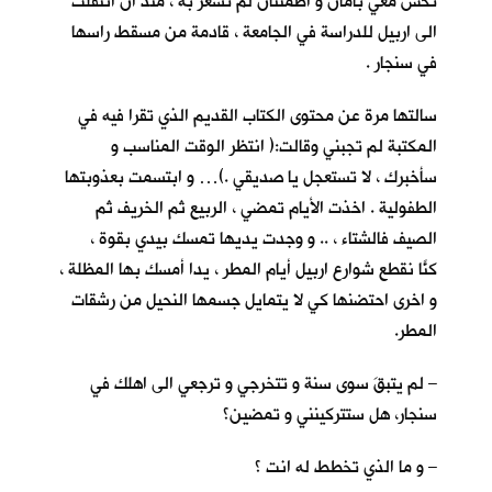
تحس معي بأمان و اطمئنان لم تشعر به ، منذ ان انتقلت
الى اربيل للدراسة في الجامعة ، قادمة من مسقط راسها
في سنجار .
سالتها مرة عن محتوى الكتاب القديم الذي تقرا فيه في
المكتبة لم تجبني وقالت:( انتظر الوقت المناسب و
سأخبرك ، لا تستعجل يا صديقي .)… و ابتسمت بعذوبتها
الطفولية . اخذت الأيام تمضي ، الربيع ثم الخريف ثم
الصيف فالشتاء ، .. و وجدت يديها تمسك بيدي بقوة ،
كنّا نقطع شوارع اربيل أيام المطر ، يداً أمسك بها المظلة ،
و اخرى احتضنها كي لا يتمايل جسمها النحيل من رشقات
المطر.
– لم يتبقَ سوى سنة و تتخرجي و ترجعي الى اهلك في
سنجار، هل ستتركينني و تمضين؟
– و ما الذي تخطط له انت ؟