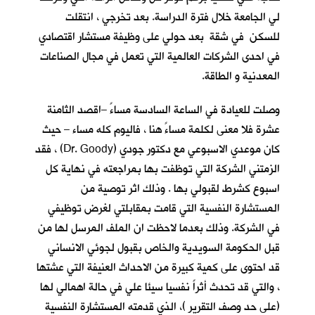
لي الجامعة خلال فترة الدراسة. بعد تخرجي ، انتقلت
للسكن في شقة بعد حولي على وظيفة مستشار اقتصادي
في احدى الشركات العالمية التي تعمل في مجال الصناعات
المعدنية و الطاقة.
وصلت للعيادة في الساعة السادسة مساءً –اقصد الثامنة
عشرة فلا معنى لكلمة مساءً هنا ، فاليوم كله مساء – حيث
كان موعدي الاسبوعي مع دكتور جودي (Dr. Goody) ، فقد
الزمتني الشركة التي توظفت بها بمراجعته في نهاية كل
اسبوع كشرط لقبولي بها . وذلك اثر توصية من
المستشارة النفسية التي قامت بمقابلتي لغرض توظيفي
في الشركة. وذلك بعدما لاحظت ان الملف المرسل لها من
قبل الحكومة السويدية والخاص بقبول لجوئي الانساني
قد احتوى على كمية كبيرة من الاحداث العنيفة التي عشتها
، والتي قد تحدث أثراً نفسيا سيئا علي في حالة اهمالي لها
(على حد وصف التقرير )، الذي قدمته المستشارة النفسية