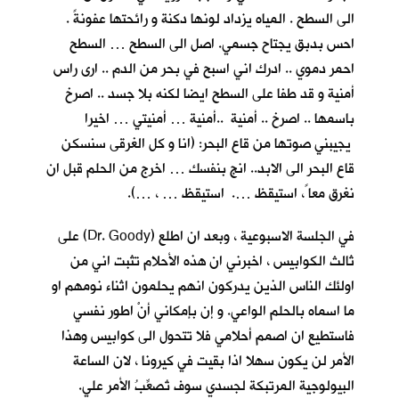
الى السطح . المياه يزداد لونها دكنة و رائحتها عفونةً .
احس بدبق يجتاح جسمي. اصل الى السطح … السطح
احمر دموي .. ادرك اني اسبح في بحر من الدم .. ارى راس
أمنية و قد طفا على السطح ايضا لكنه بلا جسد .. اصرخ
باسمها .. اصرخ .. أمنية ..أمنية … أمنيتي … اخيرا
يجيبني صوتها من قاع البحر: (انا و كل الغرقى سنسكن
قاع البحر الى الابد.. انج بنفسك … اخرج من الحلم قبل ان
نغرق معا ً، استيقظ …. استيقظ … ، …).
في الجلسة الاسبوعية ، وبعد ان اطلع (Dr. Goody) على
ثالث الكوابيس ، اخبرني ان هذه الأحلام تثبت اني من
اولئك الناس الذين يدركون انهم يحلمون اثناء نومهم او
ما اسماه بالحلم الواعي. و إن بإمكاني أنْ اطور نفسي
فاستطيع ان اصمم أحلامي فلا تتحول الى كوابيس وهذا
الأمر لن يكون سهلا اذا بقيت في كيرونا ، لان الساعة
البيولوجية المرتبكة لجسدي سوف تُصعِّبُ الأمر علي.