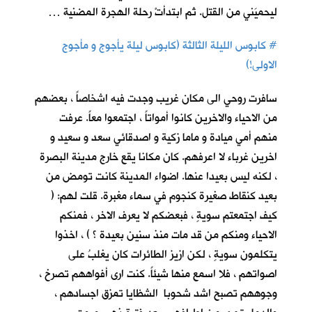
ليحميَني من القتل. ثم ابتدأتْ رحلة الهجرة المضنية …
#
كابوس الليلة الثالثة (كابوس ليلة يأجوج و مأجوج
الاولى!)
سافرت روحي الى مكان غريب وجدت فيه اشخاصاً ، بعضهم
من الاحياء والاخرين كانوا أمواتاً ، اجتمعوا معاً. عرفت
منهم أمي ميادة و ماما زكية و اصدقائي سعد و سعيد و
اخرين غرباء لا اعرفهم. كان مكانا يقع خارج مدينة البصرة
، لكنه ليس بعيدا عنها. اضواء المدينة كانت تومض من
بعيد كنقاط صغيرة كنجوم في سماء مغبرة. قلت لهم: (
كيف اجتمعتم سويةٍ ، فبعضكم لا يعرف الاخر ، فمنكم
الاحياء ومنكم من قد مات منذ سنين بعيدة ؟ ) ، اخذوا
يتكلمون سويةٍ ، لكن ازيز الطائرات كان يغلبُ على
اصواتهم ، فلا اسمع منها شيئاً. كنت ارى أفواههم تصرخ ،
وجوههم تصبح اشد شحوبا الشظايا تمزق اجسادهم ،