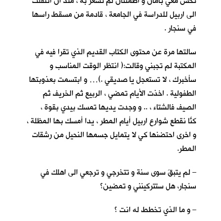
تحس معي بأمان و اطمئنان لم تشعر به ، منذ ان انتقلت
الى اربيل للدراسة في الجامعة ، قادمة من مسقط راسها
في سنجار .
سالتها مرة عن محتوى الكتاب القديم الذي تقرا فيه في
المكتبة لم تجبني وقالت:( انتظر الوقت المناسب و
سأخبرك ، لا تستعجل يا صديقي .)… و ابتسمت بعذوبتها
الطفولية . اخذت الأيام تمضي ، الربيع ثم الخريف ثم
الصيف فالشتاء ، .. و وجدت يديها تمسك بيدي بقوة ،
كنّا نقطع شوارع اربيل أيام المطر ، يداً أمسك بها المظلة ،
و اخرى احتضنها كي لا يتمايل جسمها النحيل من رشقات
المطر.
– لم يتبقَ سوى سنة و تتخرجي و ترجعي الى اهلك في
سنجار، هل ستتركينني و تمضين؟
– و ما الذي تخطط له انت ؟