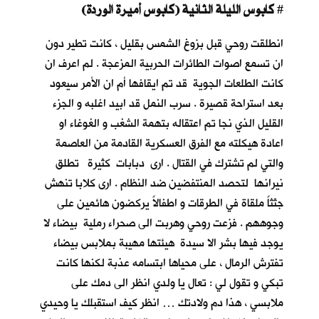
كابوس الليلة الثانية (كابوس أميرة الوردة)
#
انطلقت روحي قبل بزوغ الشمس بقليل ، كانت تطير دون
ان تسمع اصوات الطائرات الحربية المزعجة . لم اعرف ان
كانت الطلعات الجوية قد تم ايقافها أم ان الأمر سيعود
بعد استراحة قصيرة . سرب النمل قد ابيد اغلبه و الجزء
القليل الذي نجا تم اعتقاله بتهمة الشغب و الغوغاء او
اعادة هيكلته مع الفرق العسكرية القادمة من العاصمة
والتي لم تشترك في القتال . ارى دبابات كثيرة تطلق
نيرانها لتحصد المنتفضين ضد النظام . ارى كلابا تنهش
جثثاً ملقاة في الطرقات و اطفالاً يركضون هائمين على
وجوههم . فزعت روحي وهربت الى صحراء رملية بيضاء لا
يوجد فيها بشر الا سيدة هيئتها مهيبة بملابس بيضاء
تفترش الرمال ، على محياها ابتسامه عذبة لكنها كانت
تبكي و تقول لي : تعال يا ولدي انظر الى دمك على
ملابسي ، هذا دم ولادتك … انظر كيف استقبلك يا وحيدي