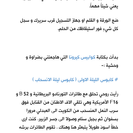
يعني شيئاً مهماً.
ضع الورقة و القلم او جهاز التسجيل قرب سريرك و سجل
كل شيءٍ فور استيقاظك من الحلم.
بدأت بكتابة
كوابيس كيرونا
ا
لتي هاجمتني بضراوة و
وحشية :-
# كابوس الليلة الاولى ( كابوس ليلة الانسحاب )
رأيت روحي تحلق مع طائرات التورنادو البريطانية و 52 B و
F16 الأمريكية وهي تلقي الاف الاطنان من القنابل فوق
سرب النمل المنسحب من الكويت الى العبدلي مرورا
بسفوان ثم بجبل سنام وصولا الى جسر الزبير. كنت ارى
خطاً اسودَ طويلاً يتبعثر هنا وهناك . تقوم الطائرات برشه