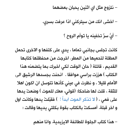
– نتزوج مثل اي اثنين يحبان بعضهما
– اخشى انك من سيتركني اذا عرفت بسري.
– أيُّ سرٍّ تخفينه يا تَوأم الروح ؟
كانت تجلس بجانبي تماما ، يدي على كتفها و الاخرى تحمل
المظلة لتحميها من المطر. اخرجت من محفظتها كتابها
القديم ، قائلة ( حان الوقت لكي اخبرك بما يتضمنه هذا
الكتاب ) هززت براسي موافقا . انحنت بجسدها الرشيق الى
الأمام قليلا ، و نظرت في عيني كأنها تتوسل ان اكون اهلا
للثقة ، قلت لها ضاحكا: (قولي، معكِ للموت ) وضعتْ يدها
على فمي ، (
لا تذكر الموت ابداً !
) فقبَّلتُ يدها وكانت اول
و اخر قبلة. أمسكتْ بالكتاب بقوة بكلتي يديها وقالت :
– هذا كتاب الجلوة للطائفة الايزيدية. وانا منهم