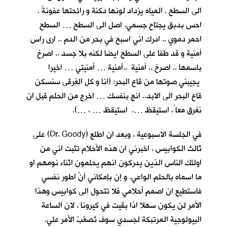
الى السطح . المياه يزداد لونها دكنة و رائحتها عفونةً .
احس بدبق يجتاح جسمي. اصل الى السطح … السطح
احمر دموي .. ادرك اني اسبح في بحر من الدم .. ارى راس
أمنية و قد طفا على السطح ايضا لكنه بلا جسد .. اصرخ
باسمها .. اصرخ .. أمنية ..أمنية … أمنيتي … اخيرا
يجيبني صوتها من قاع البحر: (انا و كل الغرقى سنسكن
قاع البحر الى الابد.. انج بنفسك … اخرج من الحلم قبل ان
نغرق معا ً، استيقظ …. استيقظ … ، …).
في الجلسة الاسبوعية ، وبعد ان اطلع (Dr. Goody) على
ثالث الكوابيس ، اخبرني ان هذه الأحلام تثبت اني من
اولئك الناس الذين يدركون انهم يحلمون اثناء نومهم او
ما اسماه بالحلم الواعي. و إن بإمكاني أنْ اطور نفسي
فاستطيع ان اصمم أحلامي فلا تتحول الى كوابيس وهذا
الأمر لن يكون سهلا اذا بقيت في كيرونا ، لان الساعة
البيولوجية المرتبكة لجسدي سوف تُصعِّبُ الأمر علي.