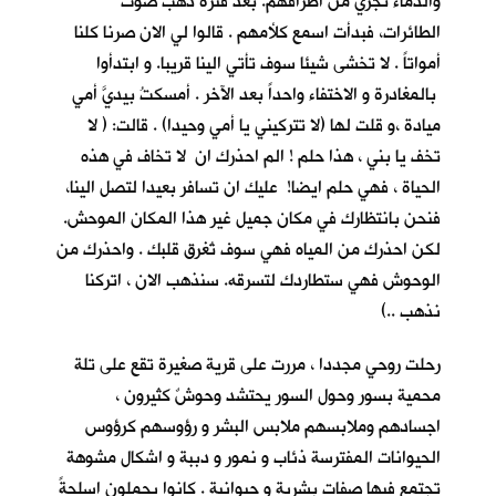
والدماء تجري من اطرافهم. بعد فترة ذهب صوت
الطائرات، فبدأت اسمع كلأمهم . قالوا لي الان صرنا كلنا
أمواتاً . لا تخشى شيئا سوف تأتي الينا قريبا. و ابتدأوا
بالمغادرة و الاختفاء واحداً بعد الآخر . أمسكتُ بيديَّ أمي
ميادة ،و قلت لها (لا تتركيني يا أمي وحيدا) . قالت: ( لا
تخف يا بني ، هذا حلم ! الم احذرك ان لا تخاف في هذه
الحياة ، فهي حلم ايضا! عليك ان تسافر بعيدا لتصل الينا،
فنحن بانتظارك في مكان جميل غير هذا المكان الموحش.
لكن احذرك من المياه فهي سوف تُغرق قلبك . واحذرك من
الوحوش فهي ستطاردك لتسرقه. سنذهب الان ، اتركنا
نذهب ..)
رحلت روحي مجددا ، مررت على قرية صغيرة تقع على تلة
محمية بسور وحول السور يحتشد وحوشٌ كثيرون ،
اجسادهم وملابسهم ملابس البشر و رؤوسهم كرؤوس
الحيوانات المفترسة ذئاب و نمور و دببة و اشكال مشوهة
تجتمع فيها صفات بشرية و حيوانية . كانوا يحملون اسلحةً