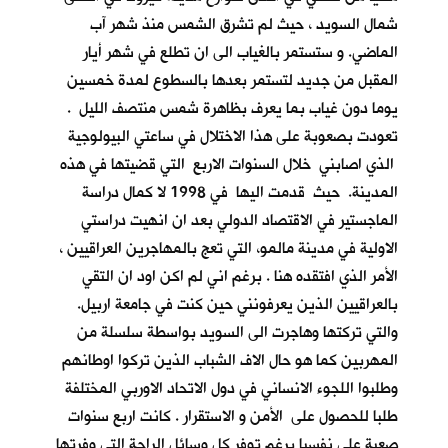
شمال السويد ، حيث لم تشرق الشمس منذ شهر آب
الماضي. و ستستمر بالغياب الى ان تطلع في شهر أيار
المقبل من جديد لتستمر بعدها بالسطوع لمدة خمسين
يوما دون غياب بما يعرف بظاهرة شمس منتصف الليل .
تعودت بصعوبة على هذا الاختلال في ساعتي البيولوجية
الذي اصابني خلال السنوات الاربع التي قضيتها في هذه
المدينة. حيث قدمت اليها في 1998 لا كمال دراسة
الماجستير في الاقتصاد الدولي بعد ان انهيت دراستي
الاولية في مدينة مالمو، التي تعج بالمهاجرين العراقيين ،
الأمر الذي افتقده هنا . برغم اني لم اكن اود ان التقي
بالعراقيين الذين يعرفونني حين كنت في جامعة اربيل.
والتي تركتها وهاجرت الى السويد بواسطة سلسلة من
المهربين كما هو حال الاف الشباب الذين تركوا اوطانهم
وطلبوا اللجوء الانساني في دول الاتحاد الاوربي المختلفة
طلبا للحصول على الأمن و الاستقرار . كانت اربع سنوات
صعبة علي نفسيا برغم توفر كل وسائل الراحة التي وفرتها