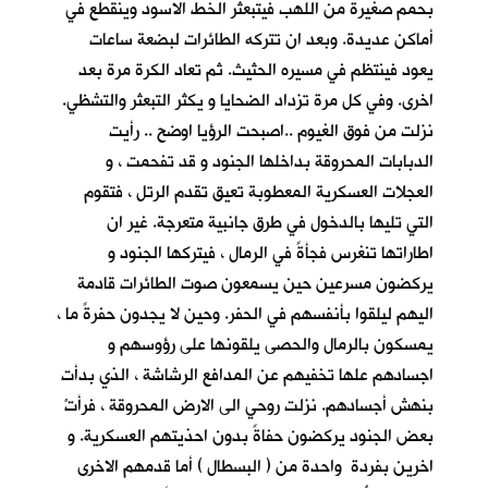
بحمم صغيرة من اللهب فيتبعثر الخط الاسود وينقطع في
أماكن عديدة. وبعد ان تتركه الطائرات لبضعة ساعات
يعود فينتظم في مسيره الحثيث. ثم تعاد الكرة مرة بعد
اخرى. وفي كل مرة تزداد الضحايا و يكثر التبعثر والتشظي.
نزلت من فوق الغيوم ..اصبحت الرؤيا اوضح .. رأيت
الدبابات المحروقة بداخلها الجنود و قد تفحمت ، و
العجلات العسكرية المعطوبة تعيق تقدم الرتل ، فتقوم
التي تليها بالدخول في طرق جانبية متعرجة. غير ان
اطاراتها تنغرس فجأةً في الرمال ، فيتركها الجنود و
يركضون مسرعين حين يسمعون صوت الطائرات قادمة
اليهم ليلقوا بأنفسهم في الحفر. وحين لا يجدون حفرةً ما ،
يمسكون بالرمال والحصى يلقونها على رؤوسهم و
اجسادهم علها تخفيهم عن المدافع الرشاشة ، الذي بدأت
بنهش أجسادهم. نزلت روحي الى الارض المحروقة ، فرأتْ
بعض الجنود يركضون حفاةً بدون احذيتهم العسكرية. و
اخرين بفردة واحدة من ( البسطال ) أما قدمهم الاخرى