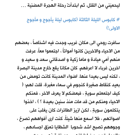
ليحميَني من القتل. ثم ابتدأتْ رحلة الهجرة المضنية …
#
كابوس الليلة الثالثة (كابوس ليلة يأجوج و مأجوج
الاولى!)
سافرت روحي الى مكان غريب وجدت فيه اشخاصاً ، بعضهم
من الاحياء والاخرين كانوا أمواتاً ، اجتمعوا معاً. عرفت
منهم أمي ميادة و ماما زكية و اصدقائي سعد و سعيد و
اخرين غرباء لا اعرفهم. كان مكانا يقع خارج مدينة البصرة
، لكنه ليس بعيدا عنها. اضواء المدينة كانت تومض من
بعيد كنقاط صغيرة كنجوم في سماء مغبرة. قلت لهم: (
كيف اجتمعتم سويةٍ ، فبعضكم لا يعرف الاخر ، فمنكم
الاحياء ومنكم من قد مات منذ سنين بعيدة ؟ ) ، اخذوا
يتكلمون سويةٍ ، لكن ازيز الطائرات كان يغلبُ على
اصواتهم ، فلا اسمع منها شيئاً. كنت ارى أفواههم تصرخ ،
وجوههم تصبح اشد شحوبا الشظايا تمزق اجسادهم ،