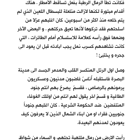
فكانت تطأُ الرمال الرطبة بفعل تساقط الأمطار . هناك
أقدام مبتورة لكنها لازالت منتعلة للبسطال اللعين الذي لم
يتم خلعه منذ اكثر من اسبوعين. كان اغلبهم عزلا من
اسلحتهم فقد تركوها لأنها تعيق حركتهم . و البعض الآخر
وضعها فوق رأسه كعلامة للاستسلام أمام الطائرات ، التي
كانت تشاهدهم كسرب نملٍ يجب ابادته قبل ان يعود الى
جحره و يختبئ !
وصل اول الرتل المنكسر القلب والمدمر الجسد الى مدينة
البصرة فاستقبله أُناسٌ غاضبون مدنيون وعسكريون
يرمونهم بالرصاص ، فقسمٌ يصرخ بهم انتم جنود
الطاغية و قسمٌ اخر يقول لهم انتم من اولئك الغوغاء
المنتفضين ضد الحكومة الشرعية . كان اغلبهم جنوداً
جنوبيين فقراء او من ابناء الشمال الذين لا يعرفون كيف
يعودون لمدنهم البعيدة.
رأيت الارض من رمال ملتهبة تحتهم، و السماء من شواظ