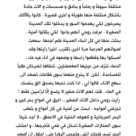
مختلفةً سيوفاً و رماحاً و بنادق و مسدسات و الات حادة
بأشكال مختلفة منها طويلة و اخرى قصيرة . كانوا بالآلاف
يصرخون لكي يهدموا السور و يدخلوا تلك المدينة
الصغيرة . عرفت روحي انهم جاءوا لكي يقتلوا أمنية .
بحثت عنها في كل انحاء المدينة فلم اجدها. سمعت
اصواتهم المرعبة مرة اخرى تقترب. اخيرا رايتها وقد
أمسكوا بها وقطعوا راسها و وضعوه في اناء فيه ماء ،
الدماء تنزف من عينيها المغمضتين. شفتاها تصرخان طلباً
للمساعدة ، لكن لا يخرج منهما سوى فقاعات تصعد الى
سطح الاناء. قالوا لي ، اذا كنت تحبها بصدق القِ بنفسك
في الماء . قلت لهم الاناء صغير لا يتسع إلّا لرأسين فقط !
رأيت روحي داخل الاناء الصغير..، اغرق في أمواج بحر كبير و
تجرفني أمواجه ، ابحث عن أمنية في كل أمواج و شعاب
البحر المرجانية و كهوفه الخفية في الاعماق ، لا اجد شيئا
سوى المحارات الصغيرة تدخل في فمي فأخرجها ، و اعشاب
البحر تسد فتحات انفي وتحجب الرؤيا عني. احاول ان اصعد