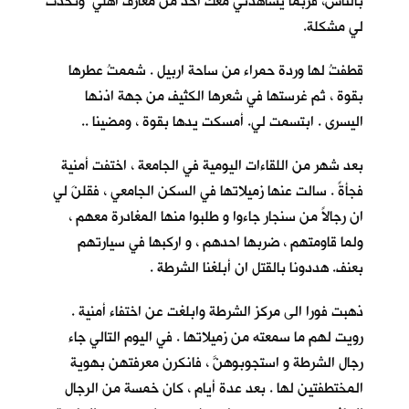
بالناس، فربما يشاهدني معك احدٌ من معارف اهلي وتحدث
لي مشكلة.
قطفتُ لها وردة حمراء من ساحة اربيل . شممتُ عطرها
بقوة ، ثم غرستها في شعرها الكثيف من جهة اذنها
اليسرى . ابتسمت لي. أمسكت يدها بقوة ، ومضينا ..
بعد شهر من اللقاءات اليومية في الجامعة ، اختفت أمنية
فجأةً . سالت عنها زميلاتها في السكن الجامعي ، فقلنَ لي
ان رجالاً من سنجار جاءوا و طلبوا منها المغادرة معهم ،
ولما قاومتهم ، ضربها احدهم ، و اركبها في سيارتهم
بعنف. هددونا بالقتل ان أبلغنا الشرطة .
ذهبت فورا الى مركز الشرطة وابلغت عن اختفاء أمنية .
رويت لهم ما سمعته من زميلاتها . في اليوم التالي جاء
رجال الشرطة و استجوبوهنَّ ، فانكرن معرفتهن بهوية
المختطفتين لها . بعد عدة أيام ، كان خمسة من الرجال