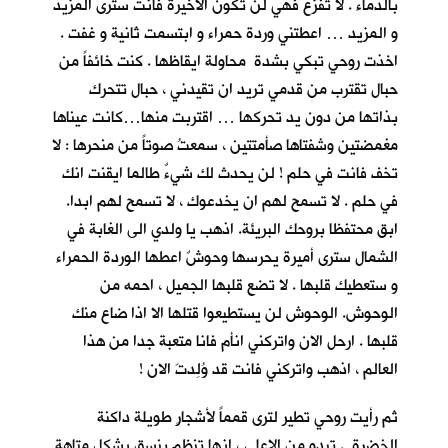
بالدماء . لا تفزع فهي لن تكون الاخيرة فانت سترى المزيد
و المزيد … اعطتني وردة حمراء و ابتسمت ثانية و غفت .
اخذت روحي تبكي بشدة محاولة ايقاظها . كنت خائفاً من
حبال تقترب من قدمي تريد ان تقيدني ، حبال تتحرك
بذاتها من دون يد تحركها … اقتربت منها…كانت عيناها
مغمضتين وشفتاها صأمتتين ، سمعتُ صوتاً من منحرها : لا
تخف فانت في حلم ! لن يحدث لك شيءٌ طالما ايقنت انك
في حلم . لا تسمح لهم ان يخدعوك ، لا تسمح لهم ابدا.
ابق محتفظا بروحك البريئة. اذهب يا ولدي الى الغابة في
الشمال سترى أميرة يحرسها وحوشٌ اعطها الوردة الحمراء
و ستعطيك قلبها . لا تضع قلبها الجميل ، احمه من
الوحوش. الوحوش لن يستطيعوا قتلها الا اذا ضاع منك
قلبها . ارحل الان واتركني انأم فانا متعبة جدا من هذا
العالم ، اذهب واتركني فانت قد وُلِدتَ الان !
ثم رأيت روحي تطير لترى قمماً لأشجارٍ طويلة داكنة
الخضرة . تبدو من الاعلى ، انها تنظم بنسق يشكل متاهة