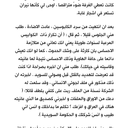
كانت تعطي الغرفة ضوءً متراقصا ، اوحى لي كأنها نيران
تستعر في اشجار غابة.
بعد ان انتهيت من سرد الكابوسين ، عادت الاضاءة ، طلب
مني الجلوس قليلا ، ثم قال : ( أن تكرار ذات الكوابيس
المرعبة لسنوات طويلة يعني انك تعاني من متلازمة
الاحساس بان كارثة على وشك الحدوث ، كما لو انك تعيش
دائما على حافة الهاوية وذلك الاحساس نتيجة لما عانيته
وقاسيته في حياتك). طلب مني ان اخبره بصراحة اذا كنت
قد تعرضت لتهديد بالقتل قبل وصولي للسويد . اخبرته ان
ذلك مذكور في ملف لجوئي الانساني ، وقد سلمت له
الشركة نسخة من الملف. ربت على كتفي بلطف قائلا: (
دعك من الاوراق والملفات و اخبرني كصديق ما الذي عانيته
هناك في العراق و افزعك ؟ تكلم ما بداخلك و انسَ اني
طبيب و انسَ شركتك و الحكومة السويدية ).