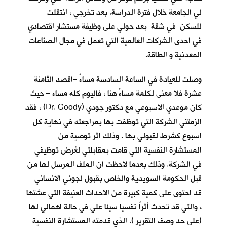
لي الجامعة خلال فترة الدراسة. بعد تخرجي ، انتقلت
للسكن في شقة بعد حولي على وظيفة مستشار اقتصادي
في احدى الشركات العالمية التي تعمل في مجال الصناعات
المعدنية و الطاقة.
وصلت للعيادة في الساعة السادسة مساءً –اقصد الثامنة
عشرة فلا معنى لكلمة مساءً هنا ، فاليوم كله مساء – حيث
كان موعدي الاسبوعي مع دكتور جودي (Dr. Goody) ، فقد
الزمتني الشركة التي توظفت بها بمراجعته في نهاية كل
اسبوع كشرط لقبولي بها . وذلك اثر توصية من
المستشارة النفسية التي قامت بمقابلتي لغرض توظيفي
في الشركة. وذلك بعدما لاحظت ان الملف المرسل لها من
قبل الحكومة السويدية والخاص بقبول لجوئي الانساني
قد احتوى على كمية كبيرة من الاحداث العنيفة التي عشتها
، والتي قد تحدث أثراً نفسيا سيئا علي في حالة اهمالي لها
(على حد وصف التقرير )، الذي قدمته المستشارة النفسية