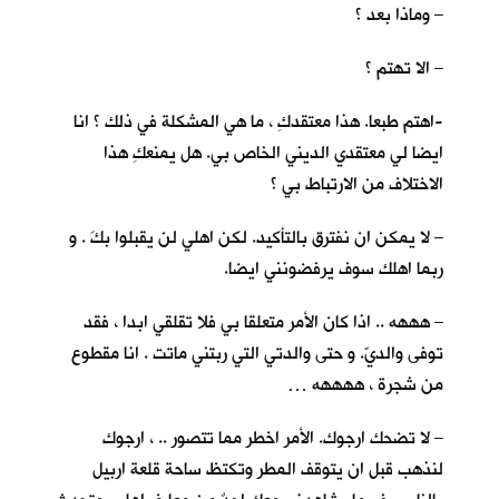
– وماذا بعد ؟
– الا تهتم ؟
-اهتم طبعا. هذا معتقدكِ ، ما هي المشكلة في ذلك ؟ انا
ايضا لي معتقدي الديني الخاص بي. هل يمنعكِ هذا
الاختلاف من الارتباط بي ؟
– لا يمكن ان نفترق بالتأكيد. لكن اهلي لن يقبلوا بكَ . و
ربما اهلك سوف يرفضونني ايضا.
– هههه .. اذا كان الأمر متعلقا بي فلا تقلقي ابدا ، فقد
توفى والديّ. و حتى والدتي التي ربتني ماتت . انا مقطوع
من شجرة ، ههههه …
– لا تضحك ارجوك. الأمر اخطر مما تتصور .. ، ارجوك
لنذهب قبل ان يتوقف المطر وتكتظ ساحة قلعة اربيل