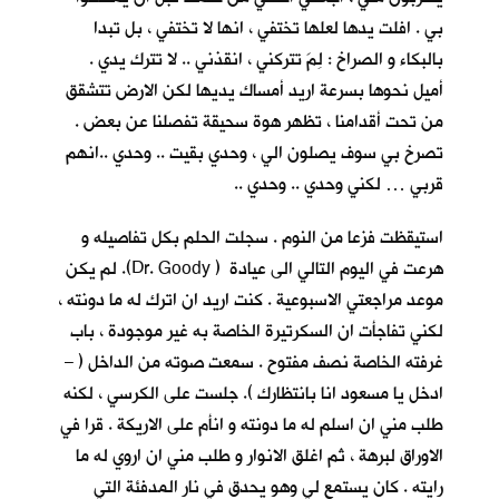
بي . افلت يدها لعلها تختفي ، انها لا تختفي ، بل تبدا
بالبكاء و الصراخ : لِمَ تتركني ، انقذني .. لا تترك يدي .
أميل نحوها بسرعة اريد أمساك يديها لكن الارض تتشقق
من تحت أقدامنا ، تظهر هوة سحيقة تفصلنا عن بعض .
تصرخ بي سوف يصلون الي ، وحدي بقيت .. وحدي ..انهم
قربي … لكني وحدي .. وحدي ..
استيقظت فزعا من النوم . سجلت الحلم بكل تفاصيله و
هرعت في اليوم التالي الى عيادة ( Dr. Goody). لم يكن
موعد مراجعتي الاسبوعية . كنت اريد ان اترك له ما دونته ،
لكني تفاجأت ان السكرتيرة الخاصة به غير موجودة ، باب
غرفته الخاصة نصف مفتوح . سمعت صوته من الداخل ( –
ادخل يا مسعود انا بانتظارك ). جلست على الكرسي ، لكنه
طلب مني ان اسلم له ما دونته و انأم على الاريكة . قرا في
الاوراق لبرهة ، ثم اغلق الانوار و طلب مني ان اروي له ما
رايته . كان يستمع لي وهو يحدق في نار المدفئة التي