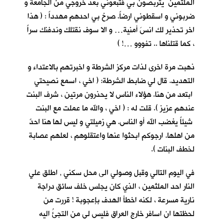
الملثمين يتربصون بي فتبعوني بعد خروجي من الجامعة و
ضربوني و اسقطوني ارضاً. صرخ بي احدهم مهدداً : ( هذا
اخر تحذير لك انسَ أمنية… و الا سوف نقتلك وندفنك سراً
، كما قتلناها .. تفووو …! )
ذهبت مرة اخرى لذات مركز الشرطة و اخبرتهم بالاعتداء و
التهديد. قال لي ضابط الشرطة: ( اخي ، اسمع نصيحتي
ابتعد من هنا. هؤلاء الناس لا يحذرون مرتين ، شرف البنت
عندهم عزيز ). قلت له : ( اخي ، والله ما عملت مع البنت
شيئاً يغضب الله أو الناس. هي زميلتي و ليس لها هنا احدٌ
من اهلها. ارجوكم ابحثوا عنها واعتقلوهم ، لعلهم عصابة
لخطف البنات ).
في اليوم التالي وقبل وصولي الى محل سكني , اطلق علي
النار احد الملثمين ، الذي كان يجلس خلف سائق دراجة
نارية مسرعة ، لكنه اخطأ الهدف بإعجوبة ! قررت من
لحظتها ان اسافر خارج العراق فليس لي من التجئُ اليه