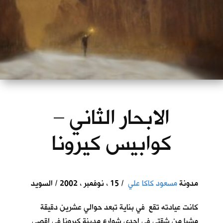
الابحار الثاني –
كوابيس كيرونا
مدونة
مسعود كاكا علي
/ 15 ، نوفمبر ، 2002 / السويد
كانت عيادته تقع في بناية تبعد حوالي عشرين دقيقة
مشيا من شقتي في احدى شوارع مدينة كيرونا في اقصى