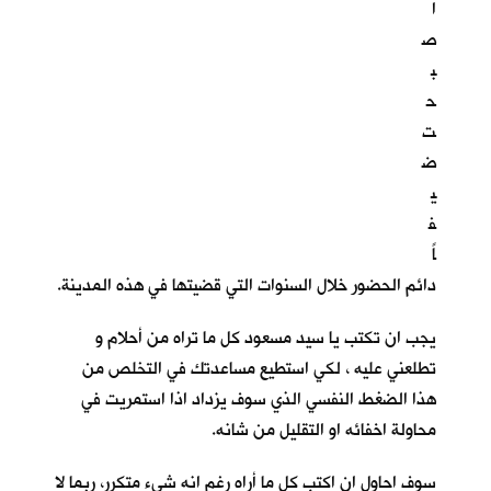
ا
ص
ب
ح
ت
ض
ي
ف
اً
دائم الحضور خلال السنوات التي قضيتها في هذه المدينة.
يجب ان تكتب يا سيد مسعود كل ما تراه من أحلام و
تطلعني عليه ، لكي استطيع مساعدتك في التخلص من
هذا الضغط النفسي الذي سوف يزداد اذا استمريت في
محاولة اخفائه او التقليل من شانه.
سوف احاول ان اكتب كل ما أراه رغم انه شيء متكرر، ربما لا