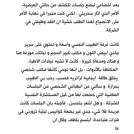
بعد اخضاعي لبضع جلسات للكشف عن حالتي المرضية.
الأمر الذي اثار سخريتي ، لكني كنت مجبرا في نهاية الأمر
على الانصياع لهذا الطلب خشية ان افقد وظيفتي في
الشركة.
كانت غرفة الطبيب النفسي واسعة و تحتوي على سرير
جلدي ابيض اللون و مكتب كبير الحجم و نباتات موزعة هنا
و هناك ومدفأةٍ كبيرة . كانت لا تشبه عيادات الاطباء
المكتظة بالأدوات ، بل انها توحي كأنها مكتب شخصي
يخلق طاقة ايجابية لزائريه فحسب. رحب بي الطبيب
بحرارة و سألني عن انطباعي الشخصي عن الجلسات
الماضية التي خضعت لها من قبل المستشارة النفسية
للشركة ، و هل اشعر بتحسن . فأجبته بان الجلسات كانت
مريحة فلا شيءَ جدي غير بضعة كوابيس ليلية تزورني في
فترات متباعدة. ابتسم بلطف، وقال ان
عل