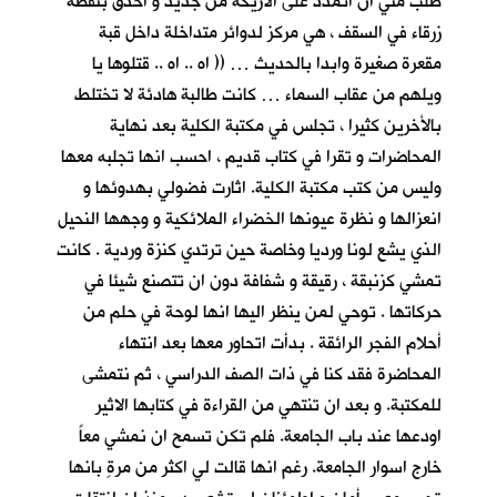
طلب مني ان اتمدد على الاريكة من جديد و أحدق بنقطة
زرقاء في السقف ، هي مركز لدوائر متداخلة داخل قبة
مقعرة صغيرة وابدا بالحديث … (( اه .. اه .. قتلوها يا
ويلهم من عقاب السماء … كانت طالبة هادئة لا تختلط
بالأخرين كثيرا ، تجلس في مكتبة الكلية بعد نهاية
المحاضرات و تقرا في كتاب قديم ، احسب انها تجلبه معها
وليس من كتب مكتبة الكلية. اثارت فضولي بهدوئها و
انعزالها و نظرة عيونها الخضراء الملائكية و وجهها النحيل
الذي يشع لونا ورديا وخاصة حين ترتدي كنزة وردية . كانت
تمشي كزنبقة ، رقيقة و شفافة دون ان تتصنع شيئا في
حركاتها . توحي لمن ينظر اليها انها لوحة في حلم من
أحلام الفجر الرائقة . بدأت اتحاور معها بعد انتهاء
المحاضرة فقد كنا في ذات الصف الدراسي ، ثم نتمشى
للمكتبة. و بعد ان تنتهي من القراءة في كتابها الاثير
اودعها عند باب الجامعة. فلم تكن تسمح ان نمشي معاً
خارج اسوار الجامعة. رغم انها قالت لي اكثر من مرةٍ بانها