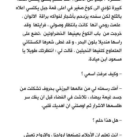
كبيرة تؤدي الى كوخ صغير في اعلى قمة جبل يكتسي اعلاه
بالثلج لكن سفحه يزدحم بأشجار لفواكه براقة الالوان .
علمت روحي انها كانت بانتظار وصولي ، فرايتها وقد
خرجت من باب الكوخ بعينيها الخضراوتين ،تضع على
راسها منديلا بلون البحر ، و قد غطى شعرها الكستنائي
المتماوج كتفيها النحيلين . قالت لي : انتظرتك طويلا يا
مسعود ابن ميادة.
– وكيف عرفتِ اسمي ؟
– أمك رسمته لي من عالمها البرزخي بحروف تشكلت من
جسد غيمة بيضاء ، تلاشت في الفضاء قبل ان يفك سر
طلسمها الاشرار ثم اوصتني ان اهديك قلبي.
– هل هذا حلم ؟
– انت تعلم ان الأحلام تصنعها ارواحنا ، والارواح تعيش