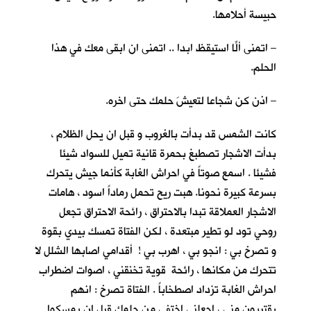
حبيسة أحلامها.
– اتمنى ألّا استيقظ ابدا .. اتمنى ان ابقى معكِ في هذا
الحلم.
– اذن كن شجاعا لتعيشَ حلمك حتى اخره.
كانت الشمس قد بدأت بالغروب و قبل ان يحل الظلام ،
بدأت الاشجار تصطبغ بحمرة قانية تميل للسواد شيئا
فشيئا . اسمع صوتاً في احراش الغابة كأنما جيش يتحرك
بسرعة كبيرة نحونا. هبت ريح تحمل رماداً اسود ، هامات
الاشجار العملاقة تبدا بالاحتراق ، رائحة الاحتراق تجعل
روحي تود لو تطير مبتعدة ، لكن الفتاة تمسك بيدي بقوة
و تصرخ بي : انجو بي ، اهرب بي ! أقدامي اصابها الشلل لا
تتحرك من مكانها ، رائحة قوية تخنقني ، اصوات اضطراب
احراش الغابة تزداد اصطخاباً . الفتاة تصرخ : انهم
يقتربون مني ، اجعلني اختفي من حلمك قبل ان يمسكوا