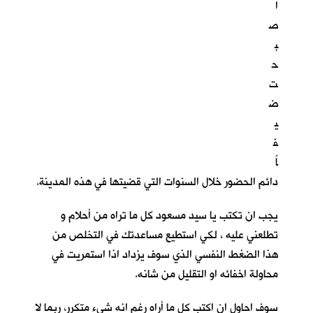
ا
ص
ب
ح
ت
ض
ي
ف
اً
دائم الحضور خلال السنوات التي قضيتها في هذه المدينة.
يجب ان تكتب يا سيد مسعود كل ما تراه من أحلام و
تطلعني عليه ، لكي استطيع مساعدتك في التخلص من
هذا الضغط النفسي الذي سوف يزداد اذا استمريت في
محاولة اخفائه او التقليل من شانه.
سوف احاول ان اكتب كل ما أراه رغم انه شيء متكرر، ربما لا