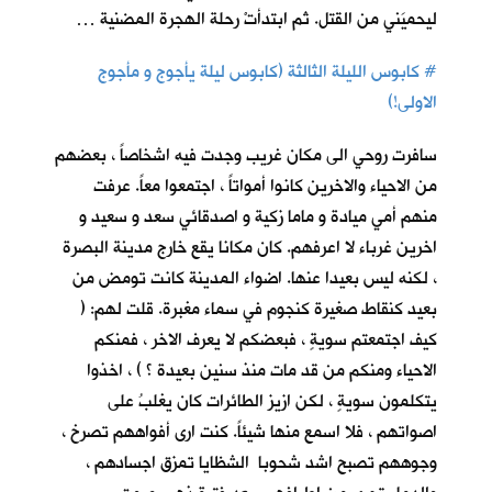
ليحميَني من القتل. ثم ابتدأتْ رحلة الهجرة المضنية …
#
كابوس الليلة الثالثة (كابوس ليلة يأجوج و مأجوج
الاولى!)
سافرت روحي الى مكان غريب وجدت فيه اشخاصاً ، بعضهم
من الاحياء والاخرين كانوا أمواتاً ، اجتمعوا معاً. عرفت
منهم أمي ميادة و ماما زكية و اصدقائي سعد و سعيد و
اخرين غرباء لا اعرفهم. كان مكانا يقع خارج مدينة البصرة
، لكنه ليس بعيدا عنها. اضواء المدينة كانت تومض من
بعيد كنقاط صغيرة كنجوم في سماء مغبرة. قلت لهم: (
كيف اجتمعتم سويةٍ ، فبعضكم لا يعرف الاخر ، فمنكم
الاحياء ومنكم من قد مات منذ سنين بعيدة ؟ ) ، اخذوا
يتكلمون سويةٍ ، لكن ازيز الطائرات كان يغلبُ على
اصواتهم ، فلا اسمع منها شيئاً. كنت ارى أفواههم تصرخ ،
وجوههم تصبح اشد شحوبا الشظايا تمزق اجسادهم ،