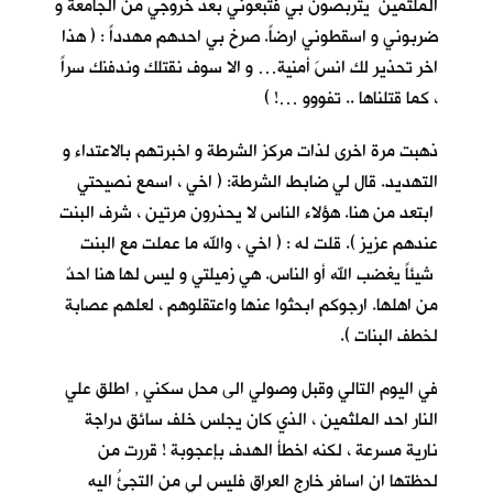
الملثمين يتربصون بي فتبعوني بعد خروجي من الجامعة و
ضربوني و اسقطوني ارضاً. صرخ بي احدهم مهدداً : ( هذا
اخر تحذير لك انسَ أمنية… و الا سوف نقتلك وندفنك سراً
، كما قتلناها .. تفووو …! )
ذهبت مرة اخرى لذات مركز الشرطة و اخبرتهم بالاعتداء و
التهديد. قال لي ضابط الشرطة: ( اخي ، اسمع نصيحتي
ابتعد من هنا. هؤلاء الناس لا يحذرون مرتين ، شرف البنت
عندهم عزيز ). قلت له : ( اخي ، والله ما عملت مع البنت
شيئاً يغضب الله أو الناس. هي زميلتي و ليس لها هنا احدٌ
من اهلها. ارجوكم ابحثوا عنها واعتقلوهم ، لعلهم عصابة
لخطف البنات ).
في اليوم التالي وقبل وصولي الى محل سكني , اطلق علي
النار احد الملثمين ، الذي كان يجلس خلف سائق دراجة
نارية مسرعة ، لكنه اخطأ الهدف بإعجوبة ! قررت من
لحظتها ان اسافر خارج العراق فليس لي من التجئُ اليه