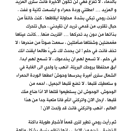
بالدماء . لا تفزع فهي لن تكون الاخيرة فانت سترى المزيد
و المزيد … اعطتني وردة حمراء و ابتسمت ثانية و غفت .
اخذت روحي تبكي بشدة محاولة ايقاظها . كنت خائفاً من
حبال تقترب من قدمي تريد ان تقيدني ، حبال تتحرك
بذاتها من دون يد تحركها … اقتربت منها…كانت عيناها
مغمضتين وشفتاها صأمتتين ، سمعتُ صوتاً من منحرها : لا
تخف فانت في حلم ! لن يحدث لك شيءٌ طالما ايقنت انك
في حلم . لا تسمح لهم ان يخدعوك ، لا تسمح لهم ابدا.
ابق محتفظا بروحك البريئة. اذهب يا ولدي الى الغابة في
الشمال سترى أميرة يحرسها وحوشٌ اعطها الوردة الحمراء
و ستعطيك قلبها . لا تضع قلبها الجميل ، احمه من
الوحوش. الوحوش لن يستطيعوا قتلها الا اذا ضاع منك
قلبها . ارحل الان واتركني انأم فانا متعبة جدا من هذا
العالم ، اذهب واتركني فانت قد وُلِدتَ الان !
ثم رأيت روحي تطير لترى قمماً لأشجارٍ طويلة داكنة
الخضرة . تبدو من الاعلى ، انها تنظم بنسق يشكل متاهة