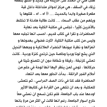
طلب مني ان اتمدد على الاريكة من جديد و أحدق بنقطة
زرقاء في السقف ، هي مركز لدوائر متداخلة داخل قبة
مقعرة صغيرة وابدا بالحديث … (( اه .. اه .. قتلوها يا
ويلهم من عقاب السماء … كانت طالبة هادئة لا تختلط
بالأخرين كثيرا ، تجلس في مكتبة الكلية بعد نهاية
المحاضرات و تقرا في كتاب قديم ، احسب انها تجلبه معها
وليس من كتب مكتبة الكلية. اثارت فضولي بهدوئها و
انعزالها و نظرة عيونها الخضراء الملائكية و وجهها النحيل
الذي يشع لونا ورديا وخاصة حين ترتدي كنزة وردية . كانت
تمشي كزنبقة ، رقيقة و شفافة دون ان تتصنع شيئا في
حركاتها . توحي لمن ينظر اليها انها لوحة في حلم من
أحلام الفجر الرائقة . بدأت اتحاور معها بعد انتهاء
المحاضرة فقد كنا في ذات الصف الدراسي ، ثم نتمشى
للمكتبة. و بعد ان تنتهي من القراءة في كتابها الاثير
اودعها عند باب الجامعة. فلم تكن تسمح ان نمشي معاً
خارج اسوار الجامعة. رغم انها قالت لي اكثر من مرةٍ بانها