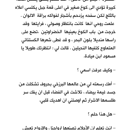
كبيرة تؤدي الى كوخ صغير في اعلى قمة جبل يكتسي اعلاه
بالثلج لكن سفحه يزدحم بأشجار لفواكه براقة الالوان .
علمت روحي انها كانت بانتظار وصولي ، فرايتها وقد
خرجت من باب الكوخ بعينيها الخضراوتين ،تضع على
راسها منديلا بلون البحر ، و قد غطى شعرها الكستنائي
المتماوج كتفيها النحيلين . قالت لي : انتظرتك طويلا يا
مسعود ابن ميادة.
– وكيف عرفتِ اسمي ؟
– أمك رسمته لي من عالمها البرزخي بحروف تشكلت من
جسد غيمة بيضاء ، تلاشت في الفضاء قبل ان يفك سر
طلسمها الاشرار ثم اوصتني ان اهديك قلبي.
– هل هذا حلم ؟
– انت تعلم ان الأحلام تصنعها ارواحنا ، والارواح تعيش