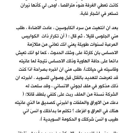
كانت تعطي الغرفة ضوءً متراقصا ، اوحى لي كأنها نيران
تستعر في اشجار غابة.
بعد ان انتهيت من سرد الكابوسين ، عادت الاضاءة ، طلب
مني الجلوس قليلا ، ثم قال : ( أن تكرار ذات الكوابيس
المرعبة لسنوات طويلة يعني انك تعاني من متلازمة
الاحساس بان كارثة على وشك الحدوث ، كما لو انك تعيش
دائما على حافة الهاوية وذلك الاحساس نتيجة لما عانيته
وقاسيته في حياتك). طلب مني ان اخبره بصراحة اذا كنت
قد تعرضت لتهديد بالقتل قبل وصولي للسويد . اخبرته ان
ذلك مذكور في ملف لجوئي الانساني ، وقد سلمت له
الشركة نسخة من الملف. ربت على كتفي بلطف قائلا: (
دعك من الاوراق والملفات و اخبرني كصديق ما الذي عانيته
هناك في العراق و افزعك ؟ تكلم ما بداخلك و انسَ اني
طبيب و انسَ شركتك و الحكومة السويدية ).