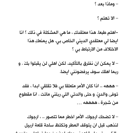
– وماذا بعد ؟
– الا تهتم ؟
-اهتم طبعا. هذا معتقدكِ ، ما هي المشكلة في ذلك ؟ انا
ايضا لي معتقدي الديني الخاص بي. هل يمنعكِ هذا
الاختلاف من الارتباط بي ؟
– لا يمكن ان نفترق بالتأكيد. لكن اهلي لن يقبلوا بكَ . و
ربما اهلك سوف يرفضونني ايضا.
– هههه .. اذا كان الأمر متعلقا بي فلا تقلقي ابدا ، فقد
توفى والديّ. و حتى والدتي التي ربتني ماتت . انا مقطوع
من شجرة ، ههههه …
– لا تضحك ارجوك. الأمر اخطر مما تتصور .. ، ارجوك
لنذهب قبل ان يتوقف المطر وتكتظ ساحة قلعة اربيل