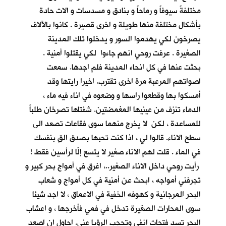
مختلفةً سيوفاً و رماحاً و بنادق و مسدسات و الات حادة
بأشكال مختلفة منها طويلة و اخرى قصيرة . كانوا بالآلاف
يصرخون لكي يهدموا السور و يدخلوا تلك المدينة
الصغيرة . عرفت روحي انهم جاءوا لكي يقتلوا أمنية .
بحثت عنها في كل انحاء المدينة فلم اجدها. سمعت
اصواتهم المرعبة مرة اخرى تقترب. اخيرا رايتها وقد
أمسكوا بها وقطعوا راسها و وضعوه في اناء فيه ماء ،
الدماء تنزف من عينيها المغمضتين. شفتاها تصرخان طلباً
للمساعدة ، لكن لا يخرج منهما سوى فقاعات تصعد الى
سطح الاناء. قالوا لي ، اذا كنت تحبها بصدق القِ بنفسك
في الماء . قلت لهم الاناء صغير لا يتسع إلّا لرأسين فقط !
رأيت روحي داخل الاناء الصغير..، اغرق في أمواج بحر كبير و
تجرفني أمواجه ، ابحث عن أمنية في كل أمواج و شعاب
البحر المرجانية و كهوفه الخفية في الاعماق ، لا اجد شيئا
سوى المحارات الصغيرة تدخل في فمي فأخرجها ، و اعشاب
البحر تسد فتحات انفي وتحجب الرؤيا عني. احاول ان اصعد