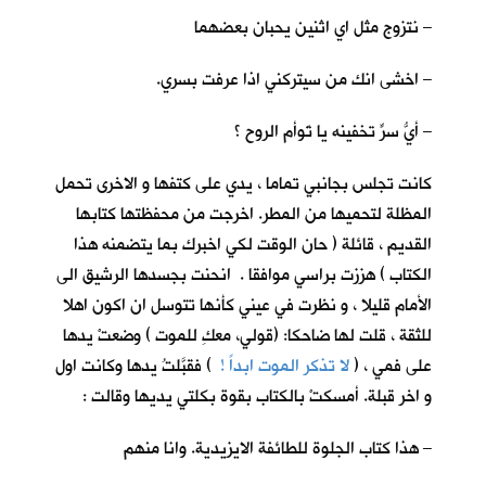
– نتزوج مثل اي اثنين يحبان بعضهما
– اخشى انك من سيتركني اذا عرفت بسري.
– أيُّ سرٍّ تخفينه يا تَوأم الروح ؟
كانت تجلس بجانبي تماما ، يدي على كتفها و الاخرى تحمل
المظلة لتحميها من المطر. اخرجت من محفظتها كتابها
القديم ، قائلة ( حان الوقت لكي اخبرك بما يتضمنه هذا
الكتاب ) هززت براسي موافقا . انحنت بجسدها الرشيق الى
الأمام قليلا ، و نظرت في عيني كأنها تتوسل ان اكون اهلا
للثقة ، قلت لها ضاحكا: (قولي، معكِ للموت ) وضعتْ يدها
على فمي ، (
لا تذكر الموت ابداً !
) فقبَّلتُ يدها وكانت اول
و اخر قبلة. أمسكتْ بالكتاب بقوة بكلتي يديها وقالت :
– هذا كتاب الجلوة للطائفة الايزيدية. وانا منهم