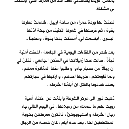
بالناس، فربما يشاهدني معك احدٌ من معارف اهلي وتحدث
لي مشكلة.
قطفتُ لها وردة حمراء من ساحة اربيل . شممتُ عطرها
بقوة ، ثم غرستها في شعرها الكثيف من جهة اذنها
اليسرى . ابتسمت لي. أمسكت يدها بقوة ، ومضينا ..
بعد شهر من اللقاءات اليومية في الجامعة ، اختفت أمنية
فجأةً . سالت عنها زميلاتها في السكن الجامعي ، فقلنَ لي
ان رجالاً من سنجار جاءوا و طلبوا منها المغادرة معهم ،
ولما قاومتهم ، ضربها احدهم ، و اركبها في سيارتهم
بعنف. هددونا بالقتل ان أبلغنا الشرطة .
ذهبت فورا الى مركز الشرطة وابلغت عن اختفاء أمنية .
رويت لهم ما سمعته من زميلاتها . في اليوم التالي جاء
رجال الشرطة و استجوبوهنَّ ، فانكرن معرفتهن بهوية
المختطفتين لها . بعد عدة أيام ، كان خمسة من الرجال