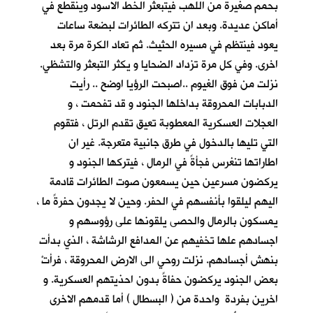
بحمم صغيرة من اللهب فيتبعثر الخط الاسود وينقطع في
أماكن عديدة. وبعد ان تتركه الطائرات لبضعة ساعات
يعود فينتظم في مسيره الحثيث. ثم تعاد الكرة مرة بعد
اخرى. وفي كل مرة تزداد الضحايا و يكثر التبعثر والتشظي.
نزلت من فوق الغيوم ..اصبحت الرؤيا اوضح .. رأيت
الدبابات المحروقة بداخلها الجنود و قد تفحمت ، و
العجلات العسكرية المعطوبة تعيق تقدم الرتل ، فتقوم
التي تليها بالدخول في طرق جانبية متعرجة. غير ان
اطاراتها تنغرس فجأةً في الرمال ، فيتركها الجنود و
يركضون مسرعين حين يسمعون صوت الطائرات قادمة
اليهم ليلقوا بأنفسهم في الحفر. وحين لا يجدون حفرةً ما ،
يمسكون بالرمال والحصى يلقونها على رؤوسهم و
اجسادهم علها تخفيهم عن المدافع الرشاشة ، الذي بدأت
بنهش أجسادهم. نزلت روحي الى الارض المحروقة ، فرأتْ
بعض الجنود يركضون حفاةً بدون احذيتهم العسكرية. و
اخرين بفردة واحدة من ( البسطال ) أما قدمهم الاخرى