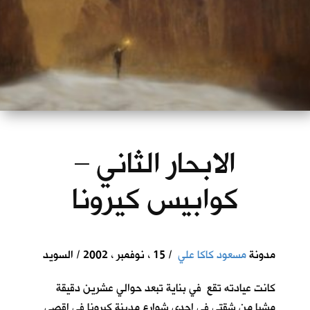
الابحار الثاني –
كوابيس كيرونا
مدونة
مسعود كاكا علي
/ 15 ، نوفمبر ، 2002 / السويد
كانت عيادته تقع في بناية تبعد حوالي عشرين دقيقة
مشيا من شقتي في احدى شوارع مدينة كيرونا في اقصى