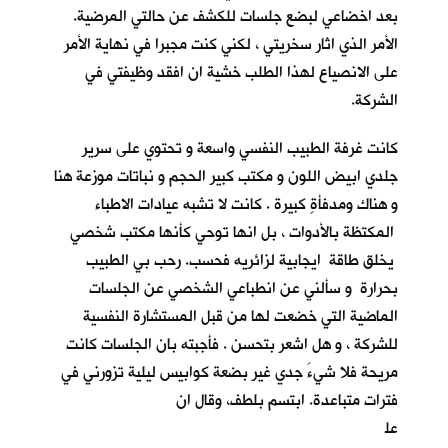
بعد اخضاعي لبضع جلسات للكشف عن حالتي المرضية.
الأمر الذي اثار سخريتي ، لكني كنت مجبرا في نهاية الأمر
على الانصياع لهذا الطلب خشية ان افقد وظيفتي في
الشركة.
كانت غرفة الطبيب النفسي واسعة و تحتوي على سرير
جلدي ابيض اللون و مكتب كبير الحجم و نباتات موزعة هنا
و هناك ومدفأةٍ كبيرة . كانت لا تشبه عيادات الاطباء
المكتظة بالأدوات ، بل انها توحي كأنها مكتب شخصي
يخلق طاقة ايجابية لزائريه فحسب. رحب بي الطبيب
بحرارة و سألني عن انطباعي الشخصي عن الجلسات
الماضية التي خضعت لها من قبل المستشارة النفسية
للشركة ، و هل اشعر بتحسن . فأجبته بان الجلسات كانت
مريحة فلا شيءَ جدي غير بضعة كوابيس ليلية تزورني في
فترات متباعدة. ابتسم بلطف، وقال ان
عل