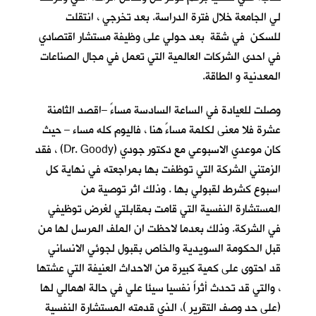
لي الجامعة خلال فترة الدراسة. بعد تخرجي ، انتقلت
للسكن في شقة بعد حولي على وظيفة مستشار اقتصادي
في احدى الشركات العالمية التي تعمل في مجال الصناعات
المعدنية و الطاقة.
وصلت للعيادة في الساعة السادسة مساءً –اقصد الثامنة
عشرة فلا معنى لكلمة مساءً هنا ، فاليوم كله مساء – حيث
كان موعدي الاسبوعي مع دكتور جودي (Dr. Goody) ، فقد
الزمتني الشركة التي توظفت بها بمراجعته في نهاية كل
اسبوع كشرط لقبولي بها . وذلك اثر توصية من
المستشارة النفسية التي قامت بمقابلتي لغرض توظيفي
في الشركة. وذلك بعدما لاحظت ان الملف المرسل لها من
قبل الحكومة السويدية والخاص بقبول لجوئي الانساني
قد احتوى على كمية كبيرة من الاحداث العنيفة التي عشتها
، والتي قد تحدث أثراً نفسيا سيئا علي في حالة اهمالي لها
(على حد وصف التقرير )، الذي قدمته المستشارة النفسية