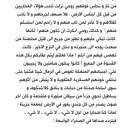
من نار و نحاس فوقهم. روحي نزلت تندب هؤلاء المُحاربين
من قبل كل اجناس الارض . فلا مسعف لجرحاهم و لا نادب
لقتلاهم و لا عاذر لمن تاب منهم و لا راحم لمن استسلم
منهم ! و كذلك روحي انكرت ان تكون منهم ! لكنها
كانت تبكي عليهم و تطير من جريح الى قتيل محتضنة من
صعدت روحه الى حنجرته و دخل في النزع الاخير . كانت
تهمس فيهم من انتم ؟ ماذا فعلتم ليتم عقابكم بكل هذه
القسوة من الجميع ؟ كانوا يبكون صامتين ولا يجيبون
عليّ. اجسادهم المنهكة تغوص في الرمال شيئا فشئياً حتى
تختفي خوذهم العسكرية المثقوبة و لا يتبقى من آثارهم
سوى اسلحة صدئة من دبابات و بنادق كلاشنكوف و
بساطيل تحوي جزءاً من سيقان مبتورة و متفحمة و كان اخر
صوت يصدر من كل جندي يغور في الارض غمغمة حزينة :
لماذا كنا ضحايا من اجل لا شيء .. لا شيء .. لا شيء ..
فيتردد صداها في الصحراء الواسعة !