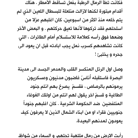
فكانت تطأُ الرمال الرطبة بفعل تساقط الأمطار . هناك
أقدام مبتورة لكنها لازالت منتعلة للبسطال اللعين الذي لم
يتم خلعه منذ اكثر من اسبوعين. كان اغلبهم عزلا من
اسلحتهم فقد تركوها لأنها تعيق حركتهم . و البعض الآخر
وضعها فوق رأسه كعلامة للاستسلام أمام الطائرات ، التي
كانت تشاهدهم كسرب نملٍ يجب ابادته قبل ان يعود الى
جحره و يختبئ !
وصل اول الرتل المنكسر القلب والمدمر الجسد الى مدينة
البصرة فاستقبله أُناسٌ غاضبون مدنيون وعسكريون
يرمونهم بالرصاص ، فقسمٌ يصرخ بهم انتم جنود
الطاغية و قسمٌ اخر يقول لهم انتم من اولئك الغوغاء
المنتفضين ضد الحكومة الشرعية . كان اغلبهم جنوداً
جنوبيين فقراء او من ابناء الشمال الذين لا يعرفون كيف
يعودون لمدنهم البعيدة.
رأيت الارض من رمال ملتهبة تحتهم، و السماء من شواظ