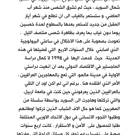
شمال السويد ، حيث لم تشرق الشمس منذ شهر آب
الماضي. و ستستمر بالغياب الى ان تطلع في شهر أيار
المقبل من جديد لتستمر بعدها بالسطوع لمدة خمسين
يوما دون غياب بما يعرف بظاهرة شمس منتصف الليل .
تعودت بصعوبة على هذا الاختلال في ساعتي البيولوجية
الذي اصابني خلال السنوات الاربع التي قضيتها في هذه
المدينة. حيث قدمت اليها في 1998 لا كمال دراسة
الماجستير في الاقتصاد الدولي بعد ان انهيت دراستي
الاولية في مدينة مالمو، التي تعج بالمهاجرين العراقيين ،
الأمر الذي افتقده هنا . برغم اني لم اكن اود ان التقي
بالعراقيين الذين يعرفونني حين كنت في جامعة اربيل.
والتي تركتها وهاجرت الى السويد بواسطة سلسلة من
المهربين كما هو حال الاف الشباب الذين تركوا اوطانهم
وطلبوا اللجوء الانساني في دول الاتحاد الاوربي المختلفة
طلبا للحصول على الأمن و الاستقرار . كانت اربع سنوات
صعبة علي نفسيا برغم توفر كل وسائل الراحة التي وفرتها