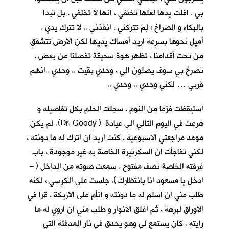
بي . افلت يدها لعلها تختفي ، انها لا تختفي ، بل تبدا
بالبكاء و الصراخ : لِمَ تتركني ، انقذني .. لا تترك يدي .
أميل نحوها بسرعة اريد أمساك يديها لكن الارض تتشقق
من تحت أقدامنا ، تظهر هوة سحيقة تفصلنا عن بعض .
تصرخ بي سوف يصلون الي ، وحدي بقيت .. وحدي ..انهم
قربي … لكني وحدي .. وحدي ..
استيقظت فزعا من النوم . سجلت الحلم بكل تفاصيله و
هرعت في اليوم التالي الى عيادة ( Dr. Goody). لم يكن
موعد مراجعتي الاسبوعية . كنت اريد ان اترك له ما دونته ،
لكني تفاجأت ان السكرتيرة الخاصة به غير موجودة ، باب
غرفته الخاصة نصف مفتوح . سمعت صوته من الداخل ( –
ادخل يا مسعود انا بانتظارك ). جلست على الكرسي ، لكنه
طلب مني ان اسلم له ما دونته و انأم على الاريكة . قرا في
الاوراق لبرهة ، ثم اغلق الانوار و طلب مني ان اروي له ما
رايته . كان يستمع لي وهو يحدق في نار المدفئة التي