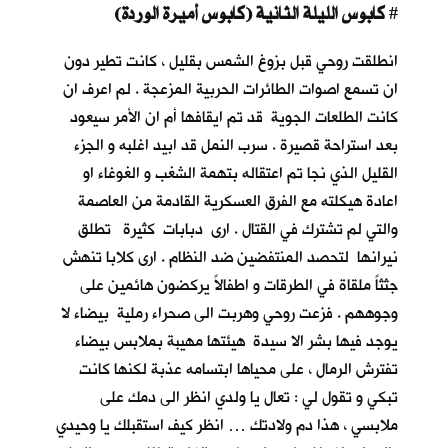
كابوس الليلة الثانية (كابوس أميرة الوردة)
#
انطلقت روحي قبل بزوغ الشمس بقليل ، كانت تطير دون
ان تسمع اصوات الطائرات الحربية المزعجة . لم اعرف ان
كانت الطلعات الجوية قد تم ايقافها أم ان الأمر سيعود
بعد استراحة قصيرة . سرب النمل قد ابيد اغلبه و الجزء
القليل الذي نجا تم اعتقاله بتهمة الشغب و الغوغاء او
اعادة هيكلته مع الفرق العسكرية القادمة من العاصمة
والتي لم تشترك في القتال . ارى دبابات كثيرة تطلق
نيرانها لتحصد المنتفضين ضد النظام . ارى كلابا تنهش
جثثاً ملقاة في الطرقات و اطفالاً يركضون هائمين على
وجوههم . فزعت روحي وهربت الى صحراء رملية بيضاء لا
يوجد فيها بشر الا سيدة هيئتها مهيبة بملابس بيضاء
تفترش الرمال ، على محياها ابتسامه عذبة لكنها كانت
تبكي و تقول لي : تعال يا ولدي انظر الى دمك على
ملابسي ، هذا دم ولادتك … انظر كيف استقبلك يا وحيدي