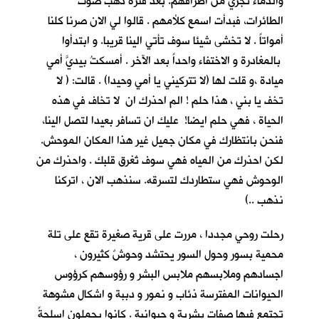
والدماء تجري من اطرافهم. بعد فترة ذهب صوت
الطائرات، فبدأت اسمع كلأمهم . قالوا لي الان صرنا كلنا
أمواتاً . لا تخشى شيئا سوف تأتي الينا قريبا. و ابتدأوا
بالمغادرة و الاختفاء واحداً بعد الآخر . أمسكتُ بيديَّ أمي
ميادة ،و قلت لها (لا تتركيني يا أمي وحيدا) . قالت: ( لا
تخف يا بني ، هذا حلم ! الم احذرك ان لا تخاف في هذه
الحياة ، فهي حلم ايضا! عليك ان تسافر بعيدا لتصل الينا،
فنحن بانتظارك في مكان جميل غير هذا المكان الموحش.
لكن احذرك من المياه فهي سوف تُغرق قلبك . واحذرك من
الوحوش فهي ستطاردك لتسرقه. سنذهب الان ، اتركنا
نذهب ..)
رحلت روحي مجددا ، مررت على قرية صغيرة تقع على تلة
محمية بسور وحول السور يحتشد وحوشٌ كثيرون ،
اجسادهم وملابسهم ملابس البشر و رؤوسهم كرؤوس
الحيوانات المفترسة ذئاب و نمور و دببة و اشكال مشوهة
تجتمع فيها صفات بشرية و حيوانية . كانوا يحملون اسلحةً