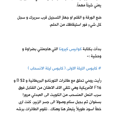
يعني شيئاً مهماً.
ضع الورقة و القلم او جهاز التسجيل قرب سريرك و سجل
كل شيءٍ فور استيقاظك من الحلم.
بدأت بكتابة
كوابيس كيرونا
ا
لتي هاجمتني بضراوة و
وحشية :-
# كابوس الليلة الاولى ( كابوس ليلة الانسحاب )
رأيت روحي تحلق مع طائرات التورنادو البريطانية و 52 B و
F16 الأمريكية وهي تلقي الاف الاطنان من القنابل فوق
سرب النمل المنسحب من الكويت الى العبدلي مرورا
بسفوان ثم بجبل سنام وصولا الى جسر الزبير. كنت ارى
خطاً اسودَ طويلاً يتبعثر هنا وهناك . تقوم الطائرات برشه