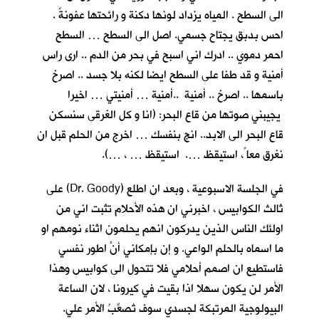
الى السطح . المياه يزداد لونها دكنة و رائحتها عفونةً .
احس بدبق يجتاح جسمي. اصل الى السطح … السطح
احمر دموي .. ادرك اني اسبح في بحر من الدم .. ارى راس
أمنية و قد طفا على السطح ايضا لكنه بلا جسد .. اصرخ
باسمها .. اصرخ .. أمنية ..أمنية … أمنيتي … اخيرا
يجيبني صوتها من قاع البحر: (انا و كل الغرقى سنسكن
قاع البحر الى الابد.. انج بنفسك … اخرج من الحلم قبل ان
نغرق معا ً، استيقظ …. استيقظ … ، …).
في الجلسة الاسبوعية ، وبعد ان اطلع (Dr. Goody) على
ثالث الكوابيس ، اخبرني ان هذه الأحلام تثبت اني من
اولئك الناس الذين يدركون انهم يحلمون اثناء نومهم او
ما اسماه بالحلم الواعي. و إن بإمكاني أنْ اطور نفسي
فاستطيع ان اصمم أحلامي فلا تتحول الى كوابيس وهذا
الأمر لن يكون سهلا اذا بقيت في كيرونا ، لان الساعة
البيولوجية المرتبكة لجسدي سوف تُصعِّبُ الأمر علي.