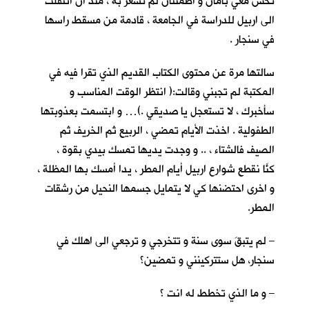
تحس معي بأمان و اطمئنان لم تشعر به ، منذ ان انتقلت
الى اربيل للدراسة في الجامعة ، قادمة من مسقط راسها
في سنجار .
سالتها مرة عن محتوى الكتاب القديم الذي تقرا فيه في
المكتبة لم تجبني وقالت:( انتظر الوقت المناسب و
سأخبرك ، لا تستعجل يا صديقي .)… و ابتسمت بعذوبتها
الطفولية . اخذت الأيام تمضي ، الربيع ثم الخريف ثم
الصيف فالشتاء ، .. و وجدت يديها تمسك بيدي بقوة ،
كنّا نقطع شوارع اربيل أيام المطر ، يداً أمسك بها المظلة ،
و اخرى احتضنها كي لا يتمايل جسمها النحيل من رشقات
المطر.
– لم يتبقَ سوى سنة و تتخرجي و ترجعي الى اهلك في
سنجار، هل ستتركينني و تمضين؟
– و ما الذي تخطط له انت ؟