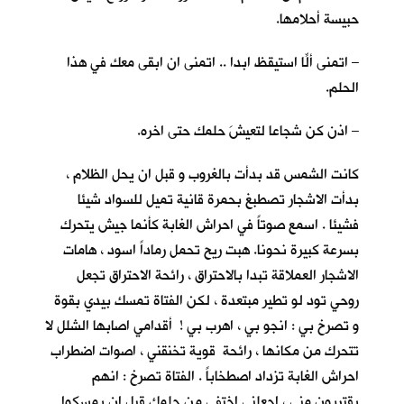
حبيسة أحلامها.
– اتمنى ألّا استيقظ ابدا .. اتمنى ان ابقى معكِ في هذا
الحلم.
– اذن كن شجاعا لتعيشَ حلمك حتى اخره.
كانت الشمس قد بدأت بالغروب و قبل ان يحل الظلام ،
بدأت الاشجار تصطبغ بحمرة قانية تميل للسواد شيئا
فشيئا . اسمع صوتاً في احراش الغابة كأنما جيش يتحرك
بسرعة كبيرة نحونا. هبت ريح تحمل رماداً اسود ، هامات
الاشجار العملاقة تبدا بالاحتراق ، رائحة الاحتراق تجعل
روحي تود لو تطير مبتعدة ، لكن الفتاة تمسك بيدي بقوة
و تصرخ بي : انجو بي ، اهرب بي ! أقدامي اصابها الشلل لا
تتحرك من مكانها ، رائحة قوية تخنقني ، اصوات اضطراب
احراش الغابة تزداد اصطخاباً . الفتاة تصرخ : انهم
يقتربون مني ، اجعلني اختفي من حلمك قبل ان يمسكوا