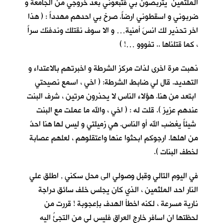
الملثمين يتربصون بي فتبعوني بعد خروجي من الجامعة و
ضربوني و اسقطوني ارضاً. صرخ بي احدهم مهدداً : ( هذا
اخر تحذير لك انسَ أمنية… و الا سوف نقتلك وندفنك سراً
، كما قتلناها .. تفووو …! )
ذهبت مرة اخرى لذات مركز الشرطة و اخبرتهم بالاعتداء و
التهديد. قال لي ضابط الشرطة: ( اخي ، اسمع نصيحتي
ابتعد من هنا. هؤلاء الناس لا يحذرون مرتين ، شرف البنت
عندهم عزيز ). قلت له : ( اخي ، والله ما عملت مع البنت
شيئاً يغضب الله أو الناس. هي زميلتي و ليس لها هنا احدٌ
من اهلها. ارجوكم ابحثوا عنها واعتقلوهم ، لعلهم عصابة
لخطف البنات ).
في اليوم التالي وقبل وصولي الى محل سكني , اطلق علي
النار احد الملثمين ، الذي كان يجلس خلف سائق دراجة
نارية مسرعة ، لكنه اخطأ الهدف بإعجوبة ! قررت من
لحظتها ان اسافر خارج العراق فليس لي من التجئُ اليه