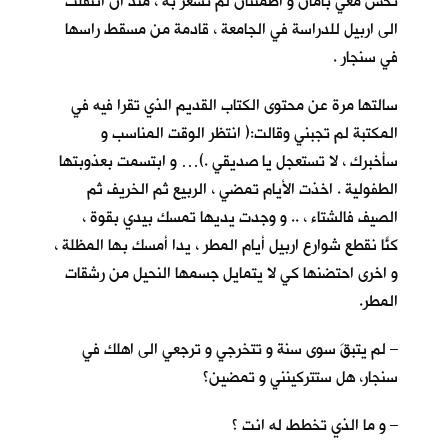
تحس معي بأمان و اطمئنان لم تشعر به ، منذ ان انتقلت
الى اربيل للدراسة في الجامعة ، قادمة من مسقط راسها
في سنجار .
سالتها مرة عن محتوى الكتاب القديم الذي تقرا فيه في
المكتبة لم تجبني وقالت:( انتظر الوقت المناسب و
سأخبرك ، لا تستعجل يا صديقي .)… و ابتسمت بعذوبتها
الطفولية . اخذت الأيام تمضي ، الربيع ثم الخريف ثم
الصيف فالشتاء ، .. و وجدت يديها تمسك بيدي بقوة ،
كنّا نقطع شوارع اربيل أيام المطر ، يداً أمسك بها المظلة ،
و اخرى احتضنها كي لا يتمايل جسمها النحيل من رشقات
المطر.
– لم يتبقَ سوى سنة و تتخرجي و ترجعي الى اهلك في
سنجار، هل ستتركينني و تمضين؟
– و ما الذي تخطط له انت ؟