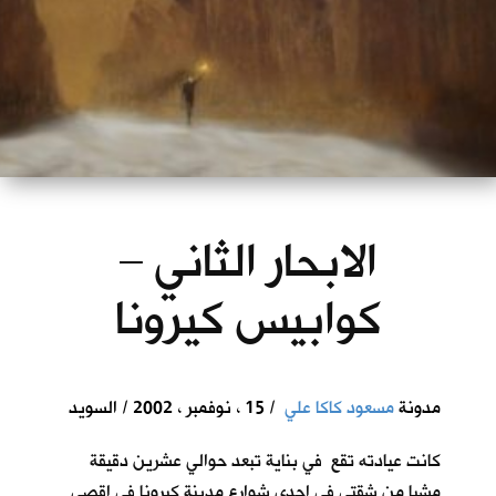
الابحار الثاني –
كوابيس كيرونا
مدونة
مسعود كاكا علي
/ 15 ، نوفمبر ، 2002 / السويد
كانت عيادته تقع في بناية تبعد حوالي عشرين دقيقة
مشيا من شقتي في احدى شوارع مدينة كيرونا في اقصى