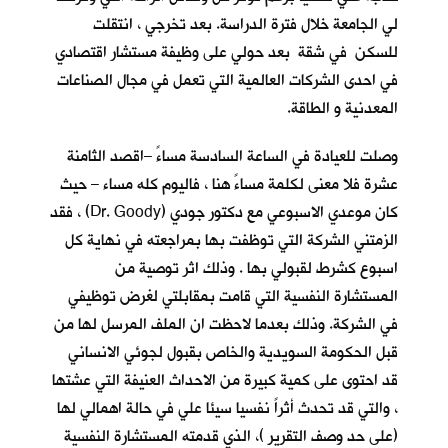
لي الجامعة خلال فترة الدراسة. بعد تخرجي ، انتقلت
للسكن في شقة بعد حولي على وظيفة مستشار اقتصادي
في احدى الشركات العالمية التي تعمل في مجال الصناعات
المعدنية و الطاقة.
وصلت للعيادة في الساعة السادسة مساءً –اقصد الثامنة
عشرة فلا معنى لكلمة مساءً هنا ، فاليوم كله مساء – حيث
كان موعدي الاسبوعي مع دكتور جودي (Dr. Goody) ، فقد
الزمتني الشركة التي توظفت بها بمراجعته في نهاية كل
اسبوع كشرط لقبولي بها . وذلك اثر توصية من
المستشارة النفسية التي قامت بمقابلتي لغرض توظيفي
في الشركة. وذلك بعدما لاحظت ان الملف المرسل لها من
قبل الحكومة السويدية والخاص بقبول لجوئي الانساني
قد احتوى على كمية كبيرة من الاحداث العنيفة التي عشتها
، والتي قد تحدث أثراً نفسيا سيئا علي في حالة اهمالي لها
(على حد وصف التقرير )، الذي قدمته المستشارة النفسية