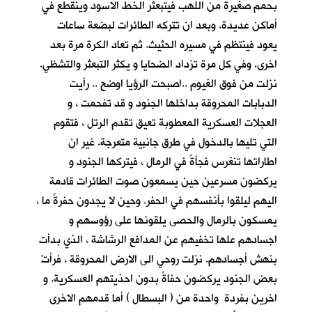
بحمم صغيرة من اللهب فيتبعثر الخط الاسود وينقطع في
أماكن عديدة. وبعد ان تتركه الطائرات لبضعة ساعات
يعود فينتظم في مسيره الحثيث. ثم تعاد الكرة مرة بعد
اخرى. وفي كل مرة تزداد الضحايا و يكثر التبعثر والتشظي.
نزلت من فوق الغيوم ..اصبحت الرؤيا اوضح .. رأيت
الدبابات المحروقة بداخلها الجنود و قد تفحمت ، و
العجلات العسكرية المعطوبة تعيق تقدم الرتل ، فتقوم
التي تليها بالدخول في طرق جانبية متعرجة. غير ان
اطاراتها تنغرس فجأةً في الرمال ، فيتركها الجنود و
يركضون مسرعين حين يسمعون صوت الطائرات قادمة
اليهم ليلقوا بأنفسهم في الحفر. وحين لا يجدون حفرةً ما ،
يمسكون بالرمال والحصى يلقونها على رؤوسهم و
اجسادهم علها تخفيهم عن المدافع الرشاشة ، الذي بدأت
بنهش أجسادهم. نزلت روحي الى الارض المحروقة ، فرأتْ
بعض الجنود يركضون حفاةً بدون احذيتهم العسكرية. و
اخرين بفردة واحدة من ( البسطال ) أما قدمهم الاخرى