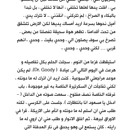
بي . افلت يدها لعلها تختفي ، انها لا تختفي ، بل تبدا
بالبكاء و الصراخ : لِمَ تتركني ، انقذني .. لا تترك يدي .
أميل نحوها بسرعة اريد أمساك يديها لكن الارض تتشقق
من تحت أقدامنا ، تظهر هوة سحيقة تفصلنا عن بعض .
تصرخ بي سوف يصلون الي ، وحدي بقيت .. وحدي ..انهم
قربي … لكني وحدي .. وحدي ..
استيقظت فزعا من النوم . سجلت الحلم بكل تفاصيله و
هرعت في اليوم التالي الى عيادة ( Dr. Goody). لم يكن
موعد مراجعتي الاسبوعية . كنت اريد ان اترك له ما دونته ،
لكني تفاجأت ان السكرتيرة الخاصة به غير موجودة ، باب
غرفته الخاصة نصف مفتوح . سمعت صوته من الداخل ( –
ادخل يا مسعود انا بانتظارك ). جلست على الكرسي ، لكنه
طلب مني ان اسلم له ما دونته و انأم على الاريكة . قرا في
الاوراق لبرهة ، ثم اغلق الانوار و طلب مني ان اروي له ما
رايته . كان يستمع لي وهو يحدق في نار المدفئة التي