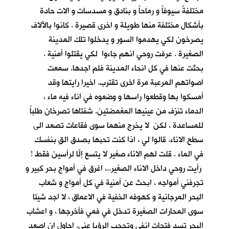
مختلفةً سيوفاً و رماحاً و بنادق و مسدسات و الات حادة
بأشكال مختلفة منها طويلة و اخرى قصيرة . كانوا بالآلاف
يصرخون لكي يهدموا السور و يدخلوا تلك المدينة
الصغيرة . عرفت روحي انهم جاءوا لكي يقتلوا أمنية .
بحثت عنها في كل انحاء المدينة فلم اجدها. سمعت
اصواتهم المرعبة مرة اخرى تقترب. اخيرا رايتها وقد
أمسكوا بها وقطعوا راسها و وضعوه في اناء فيه ماء ،
الدماء تنزف من عينيها المغمضتين. شفتاها تصرخان طلباً
للمساعدة ، لكن لا يخرج منهما سوى فقاعات تصعد الى
سطح الاناء. قالوا لي ، اذا كنت تحبها بصدق القِ بنفسك
في الماء . قلت لهم الاناء صغير لا يتسع إلّا لرأسين فقط !
رأيت روحي داخل الاناء الصغير..، اغرق في أمواج بحر كبير و
تجرفني أمواجه ، ابحث عن أمنية في كل أمواج و شعاب
البحر المرجانية و كهوفه الخفية في الاعماق ، لا اجد شيئا
سوى المحارات الصغيرة تدخل في فمي فأخرجها ، و اعشاب
البحر تسد فتحات انفي وتحجب الرؤيا عني. احاول ان اصعد