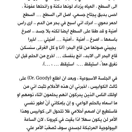
الى السطح . المياه يزداد لونها دكنة و رائحتها عفونةً .
احس بدبق يجتاح جسمي. اصل الى السطح … السطح
احمر دموي .. ادرك اني اسبح في بحر من الدم .. ارى راس
أمنية و قد طفا على السطح ايضا لكنه بلا جسد .. اصرخ
باسمها .. اصرخ .. أمنية ..أمنية … أمنيتي … اخيرا
يجيبني صوتها من قاع البحر: (انا و كل الغرقى سنسكن
قاع البحر الى الابد.. انج بنفسك … اخرج من الحلم قبل ان
نغرق معا ً، استيقظ …. استيقظ … ، …).
في الجلسة الاسبوعية ، وبعد ان اطلع (Dr. Goody) على
ثالث الكوابيس ، اخبرني ان هذه الأحلام تثبت اني من
اولئك الناس الذين يدركون انهم يحلمون اثناء نومهم او
ما اسماه بالحلم الواعي. و إن بإمكاني أنْ اطور نفسي
فاستطيع ان اصمم أحلامي فلا تتحول الى كوابيس وهذا
الأمر لن يكون سهلا اذا بقيت في كيرونا ، لان الساعة
البيولوجية المرتبكة لجسدي سوف تُصعِّبُ الأمر علي.