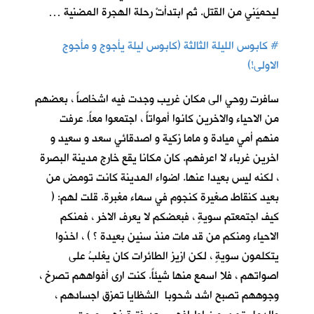
ليحميَني من القتل. ثم ابتدأتْ رحلة الهجرة المضنية …
#
كابوس الليلة الثالثة (كابوس ليلة يأجوج و مأجوج
الاولى!)
سافرت روحي الى مكان غريب وجدت فيه اشخاصاً ، بعضهم
من الاحياء والاخرين كانوا أمواتاً ، اجتمعوا معاً. عرفت
منهم أمي ميادة و ماما زكية و اصدقائي سعد و سعيد و
اخرين غرباء لا اعرفهم. كان مكانا يقع خارج مدينة البصرة
، لكنه ليس بعيدا عنها. اضواء المدينة كانت تومض من
بعيد كنقاط صغيرة كنجوم في سماء مغبرة. قلت لهم: (
كيف اجتمعتم سويةٍ ، فبعضكم لا يعرف الاخر ، فمنكم
الاحياء ومنكم من قد مات منذ سنين بعيدة ؟ ) ، اخذوا
يتكلمون سويةٍ ، لكن ازيز الطائرات كان يغلبُ على
اصواتهم ، فلا اسمع منها شيئاً. كنت ارى أفواههم تصرخ ،
وجوههم تصبح اشد شحوبا الشظايا تمزق اجسادهم ،