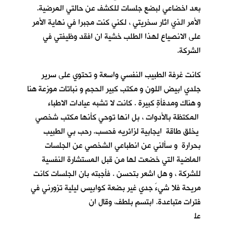
بعد اخضاعي لبضع جلسات للكشف عن حالتي المرضية.
الأمر الذي اثار سخريتي ، لكني كنت مجبرا في نهاية الأمر
على الانصياع لهذا الطلب خشية ان افقد وظيفتي في
الشركة.
كانت غرفة الطبيب النفسي واسعة و تحتوي على سرير
جلدي ابيض اللون و مكتب كبير الحجم و نباتات موزعة هنا
و هناك ومدفأةٍ كبيرة . كانت لا تشبه عيادات الاطباء
المكتظة بالأدوات ، بل انها توحي كأنها مكتب شخصي
يخلق طاقة ايجابية لزائريه فحسب. رحب بي الطبيب
بحرارة و سألني عن انطباعي الشخصي عن الجلسات
الماضية التي خضعت لها من قبل المستشارة النفسية
للشركة ، و هل اشعر بتحسن . فأجبته بان الجلسات كانت
مريحة فلا شيءَ جدي غير بضعة كوابيس ليلية تزورني في
فترات متباعدة. ابتسم بلطف، وقال ان
عل