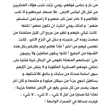
من نار و نحاس فوقهم. روحي نزلت تندب هؤلاء المُحاربين
من قبل كل اجناس الارض . فلا مسعف لجرحاهم و لا نادب
لقتلاهم و لا عاذر لمن تاب منهم و لا راحم لمن استسلم
منهم ! و كذلك روحي انكرت ان تكون منهم ! لكنها
كانت تبكي عليهم و تطير من جريح الى قتيل محتضنة من
صعدت روحه الى حنجرته و دخل في النزع الاخير . كانت
تهمس فيهم من انتم ؟ ماذا فعلتم ليتم عقابكم بكل هذه
القسوة من الجميع ؟ كانوا يبكون صامتين ولا يجيبون
عليّ. اجسادهم المنهكة تغوص في الرمال شيئا فشئياً حتى
تختفي خوذهم العسكرية المثقوبة و لا يتبقى من آثارهم
سوى اسلحة صدئة من دبابات و بنادق كلاشنكوف و
بساطيل تحوي جزءاً من سيقان مبتورة و متفحمة و كان اخر
صوت يصدر من كل جندي يغور في الارض غمغمة حزينة :
لماذا كنا ضحايا من اجل لا شيء .. لا شيء .. لا شيء ..
فيتردد صداها في الصحراء الواسعة !