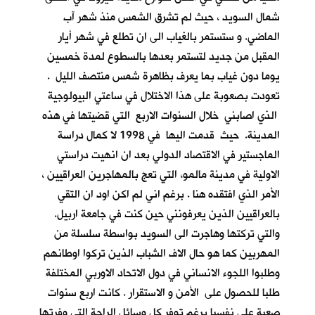
شمال السويد ، حيث لم تشرق الشمس منذ شهر آب
الماضي. و ستستمر بالغياب الى ان تطلع في شهر أيار
المقبل من جديد لتستمر بعدها بالسطوع لمدة خمسين
يوما دون غياب بما يعرف بظاهرة شمس منتصف الليل .
تعودت بصعوبة على هذا الاختلال في ساعتي البيولوجية
الذي اصابني خلال السنوات الاربع التي قضيتها في هذه
المدينة. حيث قدمت اليها في 1998 لا كمال دراسة
الماجستير في الاقتصاد الدولي بعد ان انهيت دراستي
الاولية في مدينة مالمو، التي تعج بالمهاجرين العراقيين ،
الأمر الذي افتقده هنا . برغم اني لم اكن اود ان التقي
بالعراقيين الذين يعرفونني حين كنت في جامعة اربيل.
والتي تركتها وهاجرت الى السويد بواسطة سلسلة من
المهربين كما هو حال الاف الشباب الذين تركوا اوطانهم
وطلبوا اللجوء الانساني في دول الاتحاد الاوربي المختلفة
طلبا للحصول على الأمن و الاستقرار . كانت اربع سنوات
صعبة علي نفسيا برغم توفر كل وسائل الراحة التي وفرتها