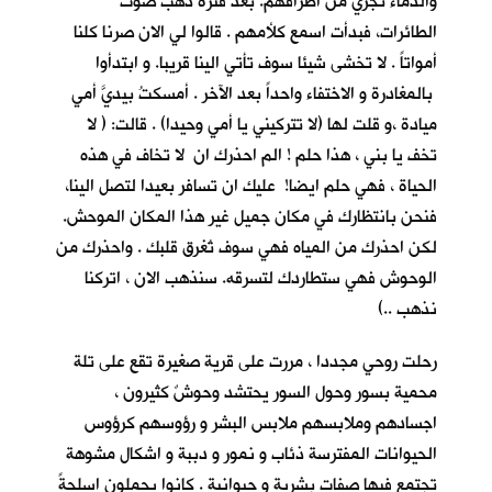
والدماء تجري من اطرافهم. بعد فترة ذهب صوت
الطائرات، فبدأت اسمع كلأمهم . قالوا لي الان صرنا كلنا
أمواتاً . لا تخشى شيئا سوف تأتي الينا قريبا. و ابتدأوا
بالمغادرة و الاختفاء واحداً بعد الآخر . أمسكتُ بيديَّ أمي
ميادة ،و قلت لها (لا تتركيني يا أمي وحيدا) . قالت: ( لا
تخف يا بني ، هذا حلم ! الم احذرك ان لا تخاف في هذه
الحياة ، فهي حلم ايضا! عليك ان تسافر بعيدا لتصل الينا،
فنحن بانتظارك في مكان جميل غير هذا المكان الموحش.
لكن احذرك من المياه فهي سوف تُغرق قلبك . واحذرك من
الوحوش فهي ستطاردك لتسرقه. سنذهب الان ، اتركنا
نذهب ..)
رحلت روحي مجددا ، مررت على قرية صغيرة تقع على تلة
محمية بسور وحول السور يحتشد وحوشٌ كثيرون ،
اجسادهم وملابسهم ملابس البشر و رؤوسهم كرؤوس
الحيوانات المفترسة ذئاب و نمور و دببة و اشكال مشوهة
تجتمع فيها صفات بشرية و حيوانية . كانوا يحملون اسلحةً