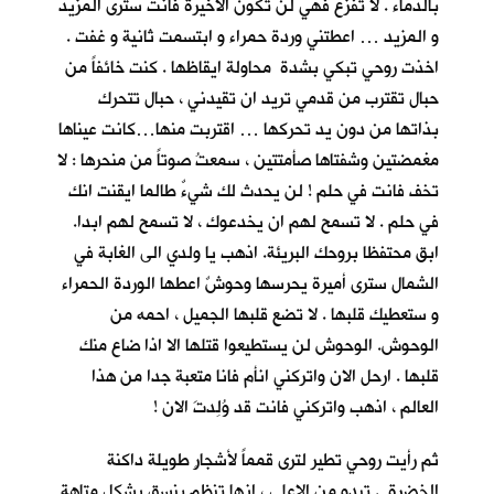
بالدماء . لا تفزع فهي لن تكون الاخيرة فانت سترى المزيد
و المزيد … اعطتني وردة حمراء و ابتسمت ثانية و غفت .
اخذت روحي تبكي بشدة محاولة ايقاظها . كنت خائفاً من
حبال تقترب من قدمي تريد ان تقيدني ، حبال تتحرك
بذاتها من دون يد تحركها … اقتربت منها…كانت عيناها
مغمضتين وشفتاها صأمتتين ، سمعتُ صوتاً من منحرها : لا
تخف فانت في حلم ! لن يحدث لك شيءٌ طالما ايقنت انك
في حلم . لا تسمح لهم ان يخدعوك ، لا تسمح لهم ابدا.
ابق محتفظا بروحك البريئة. اذهب يا ولدي الى الغابة في
الشمال سترى أميرة يحرسها وحوشٌ اعطها الوردة الحمراء
و ستعطيك قلبها . لا تضع قلبها الجميل ، احمه من
الوحوش. الوحوش لن يستطيعوا قتلها الا اذا ضاع منك
قلبها . ارحل الان واتركني انأم فانا متعبة جدا من هذا
العالم ، اذهب واتركني فانت قد وُلِدتَ الان !
ثم رأيت روحي تطير لترى قمماً لأشجارٍ طويلة داكنة
الخضرة . تبدو من الاعلى ، انها تنظم بنسق يشكل متاهة