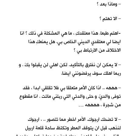
– وماذا بعد ؟
– الا تهتم ؟
-اهتم طبعا. هذا معتقدكِ ، ما هي المشكلة في ذلك ؟ انا
ايضا لي معتقدي الديني الخاص بي. هل يمنعكِ هذا
الاختلاف من الارتباط بي ؟
– لا يمكن ان نفترق بالتأكيد. لكن اهلي لن يقبلوا بكَ . و
ربما اهلك سوف يرفضونني ايضا.
– هههه .. اذا كان الأمر متعلقا بي فلا تقلقي ابدا ، فقد
توفى والديّ. و حتى والدتي التي ربتني ماتت . انا مقطوع
من شجرة ، ههههه …
– لا تضحك ارجوك. الأمر اخطر مما تتصور .. ، ارجوك
لنذهب قبل ان يتوقف المطر وتكتظ ساحة قلعة اربيل