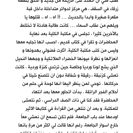
طلب مني ان اتمدد على الاريكة من جديد و أحدق بنقطة
زرقاء في السقف ، هي مركز لدوائر متداخلة داخل قبة
مقعرة صغيرة وابدا بالحديث … (( اه .. اه .. قتلوها يا
ويلهم من عقاب السماء … كانت طالبة هادئة لا تختلط
بالأخرين كثيرا ، تجلس في مكتبة الكلية بعد نهاية
المحاضرات و تقرا في كتاب قديم ، احسب انها تجلبه معها
وليس من كتب مكتبة الكلية. اثارت فضولي بهدوئها و
انعزالها و نظرة عيونها الخضراء الملائكية و وجهها النحيل
الذي يشع لونا ورديا وخاصة حين ترتدي كنزة وردية . كانت
تمشي كزنبقة ، رقيقة و شفافة دون ان تتصنع شيئا في
حركاتها . توحي لمن ينظر اليها انها لوحة في حلم من
أحلام الفجر الرائقة . بدأت اتحاور معها بعد انتهاء
المحاضرة فقد كنا في ذات الصف الدراسي ، ثم نتمشى
للمكتبة. و بعد ان تنتهي من القراءة في كتابها الاثير
اودعها عند باب الجامعة. فلم تكن تسمح ان نمشي معاً
خارج اسوار الجامعة. رغم انها قالت لي اكثر من مرةٍ بانها