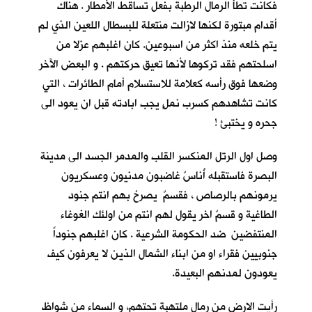
فكانت تطأُ الرمال الرطبة بفعل تساقط الأمطار . هناك
أقدام مبتورة لكنها لازالت منتعلة للبسطال اللعين الذي لم
يتم خلعه منذ اكثر من اسبوعين. كان اغلبهم عزلا من
اسلحتهم فقد تركوها لأنها تعيق حركتهم . و البعض الآخر
وضعها فوق رأسه كعلامة للاستسلام أمام الطائرات ، التي
كانت تشاهدهم كسرب نملٍ يجب ابادته قبل ان يعود الى
جحره و يختبئ !
وصل اول الرتل المنكسر القلب والمدمر الجسد الى مدينة
البصرة فاستقبله أُناسٌ غاضبون مدنيون وعسكريون
يرمونهم بالرصاص ، فقسمٌ يصرخ بهم انتم جنود
الطاغية و قسمٌ اخر يقول لهم انتم من اولئك الغوغاء
المنتفضين ضد الحكومة الشرعية . كان اغلبهم جنوداً
جنوبيين فقراء او من ابناء الشمال الذين لا يعرفون كيف
يعودون لمدنهم البعيدة.
رأيت الارض من رمال ملتهبة تحتهم، و السماء من شواظ