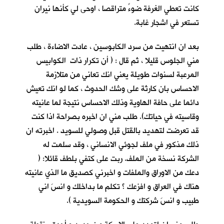
كانت تعطي الغرفة ضوءً متراقصا ، اوحى لي كأنها نيران
تستعر في اشجار غابة.
بعد ان انتهيت من سرد الكابوسين ، عادت الاضاءة ، طلب
مني الجلوس قليلا ، ثم قال : ( أن تكرار ذات الكوابيس
المرعبة لسنوات طويلة يعني انك تعاني من متلازمة
الاحساس بان كارثة على وشك الحدوث ، كما لو انك تعيش
دائما على حافة الهاوية وذلك الاحساس نتيجة لما عانيته
وقاسيته في حياتك). طلب مني ان اخبره بصراحة اذا كنت
قد تعرضت لتهديد بالقتل قبل وصولي للسويد . اخبرته ان
ذلك مذكور في ملف لجوئي الانساني ، وقد سلمت له
الشركة نسخة من الملف. ربت على كتفي بلطف قائلا: (
دعك من الاوراق والملفات و اخبرني كصديق ما الذي عانيته
هناك في العراق و افزعك ؟ تكلم ما بداخلك و انسَ اني
طبيب و انسَ شركتك و الحكومة السويدية ).