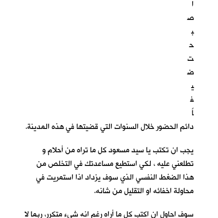
ا
ص
ب
ح
ت
ض
ي
ف
اً
دائم الحضور خلال السنوات التي قضيتها في هذه المدينة.
يجب ان تكتب يا سيد مسعود كل ما تراه من أحلام و
تطلعني عليه ، لكي استطيع مساعدتك في التخلص من
هذا الضغط النفسي الذي سوف يزداد اذا استمريت في
محاولة اخفائه او التقليل من شانه.
سوف احاول ان اكتب كل ما أراه رغم انه شيء متكرر، ربما لا