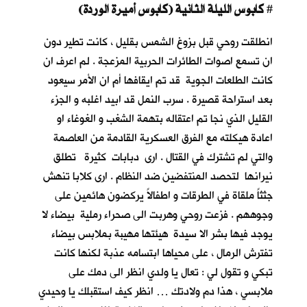
كابوس الليلة الثانية (كابوس أميرة الوردة)
#
انطلقت روحي قبل بزوغ الشمس بقليل ، كانت تطير دون
ان تسمع اصوات الطائرات الحربية المزعجة . لم اعرف ان
كانت الطلعات الجوية قد تم ايقافها أم ان الأمر سيعود
بعد استراحة قصيرة . سرب النمل قد ابيد اغلبه و الجزء
القليل الذي نجا تم اعتقاله بتهمة الشغب و الغوغاء او
اعادة هيكلته مع الفرق العسكرية القادمة من العاصمة
والتي لم تشترك في القتال . ارى دبابات كثيرة تطلق
نيرانها لتحصد المنتفضين ضد النظام . ارى كلابا تنهش
جثثاً ملقاة في الطرقات و اطفالاً يركضون هائمين على
وجوههم . فزعت روحي وهربت الى صحراء رملية بيضاء لا
يوجد فيها بشر الا سيدة هيئتها مهيبة بملابس بيضاء
تفترش الرمال ، على محياها ابتسامه عذبة لكنها كانت
تبكي و تقول لي : تعال يا ولدي انظر الى دمك على
ملابسي ، هذا دم ولادتك … انظر كيف استقبلك يا وحيدي