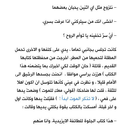
– نتزوج مثل اي اثنين يحبان بعضهما
– اخشى انك من سيتركني اذا عرفت بسري.
– أيُّ سرٍّ تخفينه يا تَوأم الروح ؟
كانت تجلس بجانبي تماما ، يدي على كتفها و الاخرى تحمل
المظلة لتحميها من المطر. اخرجت من محفظتها كتابها
القديم ، قائلة ( حان الوقت لكي اخبرك بما يتضمنه هذا
الكتاب ) هززت براسي موافقا . انحنت بجسدها الرشيق الى
الأمام قليلا ، و نظرت في عيني كأنها تتوسل ان اكون اهلا
للثقة ، قلت لها ضاحكا: (قولي، معكِ للموت ) وضعتْ يدها
على فمي ، (
لا تذكر الموت ابداً !
) فقبَّلتُ يدها وكانت اول
و اخر قبلة. أمسكتْ بالكتاب بقوة بكلتي يديها وقالت :
– هذا كتاب الجلوة للطائفة الايزيدية. وانا منهم