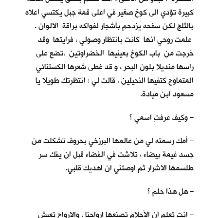
كبيرة تؤدي الى كوخ صغير في اعلى قمة جبل يكتسي اعلاه
بالثلج لكن سفحه يزدحم بأشجار لفواكه براقة الالوان .
علمت روحي انها كانت بانتظار وصولي ، فرايتها وقد
خرجت من باب الكوخ بعينيها الخضراوتين ،تضع على
راسها منديلا بلون البحر ، و قد غطى شعرها الكستنائي
المتماوج كتفيها النحيلين . قالت لي : انتظرتك طويلا يا
مسعود ابن ميادة.
– وكيف عرفتِ اسمي ؟
– أمك رسمته لي من عالمها البرزخي بحروف تشكلت من
جسد غيمة بيضاء ، تلاشت في الفضاء قبل ان يفك سر
طلسمها الاشرار ثم اوصتني ان اهديك قلبي.
– هل هذا حلم ؟
– انت تعلم ان الأحلام تصنعها ارواحنا ، والارواح تعيش