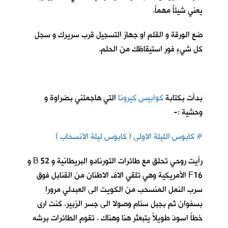
يعني شيئاً مهماً.
ضع الورقة و القلم او جهاز التسجيل قرب سريرك و سجل
كل شيءٍ فور استيقاظك من الحلم.
بدأت بكتابة
كوابيس كيرونا
ا
لتي هاجمتني بضراوة و
وحشية :-
# كابوس الليلة الاولى ( كابوس ليلة الانسحاب )
رأيت روحي تحلق مع طائرات التورنادو البريطانية و 52 B و
F16 الأمريكية وهي تلقي الاف الاطنان من القنابل فوق
سرب النمل المنسحب من الكويت الى العبدلي مرورا
بسفوان ثم بجبل سنام وصولا الى جسر الزبير. كنت ارى
خطاً اسودَ طويلاً يتبعثر هنا وهناك . تقوم الطائرات برشه