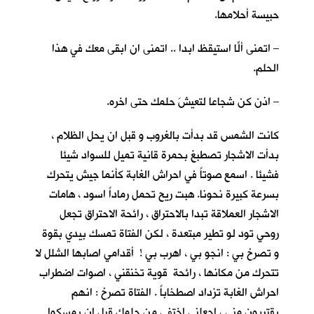
حبيسة أحلامها.
– اتمنى ألّا استيقظ ابدا .. اتمنى ان ابقى معكِ في هذا
الحلم.
– اذن كن شجاعا لتعيشَ حلمك حتى اخره.
كانت الشمس قد بدأت بالغروب و قبل ان يحل الظلام ،
بدأت الاشجار تصطبغ بحمرة قانية تميل للسواد شيئا
فشيئا . اسمع صوتاً في احراش الغابة كأنما جيش يتحرك
بسرعة كبيرة نحونا. هبت ريح تحمل رماداً اسود ، هامات
الاشجار العملاقة تبدا بالاحتراق ، رائحة الاحتراق تجعل
روحي تود لو تطير مبتعدة ، لكن الفتاة تمسك بيدي بقوة
و تصرخ بي : انجو بي ، اهرب بي ! أقدامي اصابها الشلل لا
تتحرك من مكانها ، رائحة قوية تخنقني ، اصوات اضطراب
احراش الغابة تزداد اصطخاباً . الفتاة تصرخ : انهم
يقتربون مني ، اجعلني اختفي من حلمك قبل ان يمسكوا