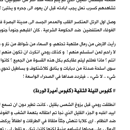
تشاهدهم كسرب نملٍ يجب ابادته قبل ان يعود الى جحره و يختبئ !
وصل اول الرتل المنكسر القلب والمدمر الجسد الى مدينة البصرة ف
الغوغاء المنتفضين ضد الحكومة الشرعية . كان اغلبهم جنوداً جنوبي
رأيت الارض من رمال ملتهبة تحتهم، و السماء من شواظ من نار و ن
لا راحم لمن استسلم منهم ! و كذلك روحي انكرت ان تكون منهم !
انتم ؟ ماذا فعلتم ليتم عقابكم بكل هذه القسوة من الجميع ؟ كانو
سوى اسلحة صدئة من دبابات و بنادق كلاشنكوف و بساطيل تحوي جزء
شيء .. لا شيء .. فيتردد صداها في الصحراء الواسعة !
كابوس الليلة الثانية (كابوس أميرة الوردة)
#
انطلقت روحي قبل بزوغ الشمس بقليل ، كانت تطير دون ان تسمع اصوا
ابيد اغلبه و الجزء القليل الذي نجا تم اعتقاله بتهمة الشغب و الغ
ضد النظام . ارى كلابا تنهش جثثاً ملقاة في الطرقات و اطفالاً ي
الرمال ، على محياها ابتسامه عذبة لكنها كانت تبكي و تقول لي : ت