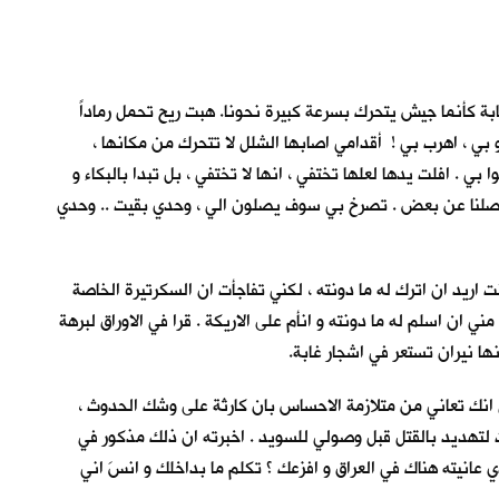
بة كأنما جيش يتحرك بسرعة كبيرة نحونا. هبت ريح تحمل رماداً
و بي ، اهرب بي ! أقدامي اصابها الشلل لا تتحرك من مكانها ،
 . افلت يدها لعلها تختفي ، انها لا تختفي ، بل تبدا بالبكاء و
ة تفصلنا عن بعض . تصرخ بي سوف يصلون الي ، وحدي بقيت .. وحدي
ى عيادة ( Dr. Goody). لم يكن موعد مراجعتي الاسبوعية . كنت اريد ان اترك له ما دونته ، لكني تفاجأت ان السكرتيرة الخاصة
ن اسلم له ما دونته و انأم على الاريكة . قرا في الاوراق لبرهة
ها نيران تستعر في اشجار غابة.
ي انك تعاني من متلازمة الاحساس بان كارثة على وشك الحدوث ،
 لتهديد بالقتل قبل وصولي للسويد . اخبرته ان ذلك مذكور في
عانيته هناك في العراق و افزعك ؟ تكلم ما بداخلك و انسَ اني