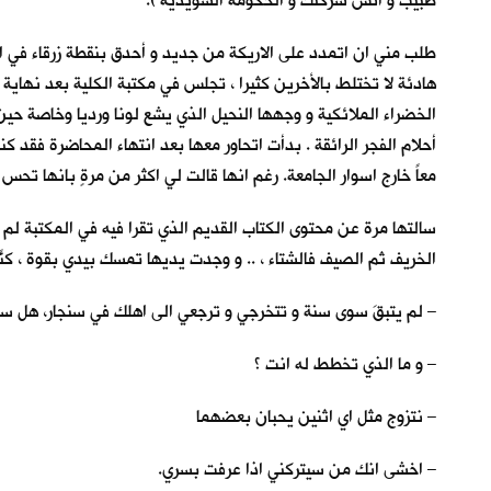
طبيب و انسَ شركتك و الحكومة السويدية ).
طلب مني ان اتمدد على الاريكة من جديد و أحدق بنقطة زرقاء في ال
هادئة لا تختلط بالأخرين كثيرا ، تجلس في مكتبة الكلية بعد نهاية
الخضراء الملائكية و وجهها النحيل الذي يشع لونا ورديا وخاصة حي
أحلام الفجر الرائقة . بدأت اتحاور معها بعد انتهاء المحاضرة فقد 
معاً خارج اسوار الجامعة. رغم انها قالت لي اكثر من مرةٍ بانها تح
سالتها مرة عن محتوى الكتاب القديم الذي تقرا فيه في المكتبة لم 
الخريف ثم الصيف فالشتاء ، .. و وجدت يديها تمسك بيدي بقوة ، كنّ
– لم يتبقَ سوى سنة و تتخرجي و ترجعي الى اهلك في سنجار، هل س
– و ما الذي تخطط له انت ؟
– نتزوج مثل اي اثنين يحبان بعضهما
– اخشى انك من سيتركني اذا عرفت بسري.