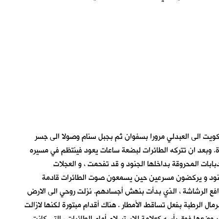
وق سرب النمل المنسحب من الكويت الى العبدلي مرورا بسفوان ثم بجبل سنام وصولا الى جسر
دة. وبعد ان تتركه الطائرات لبضعة ساعات يعود فينتظم في مسيره
دبابات المحروقة بداخلها الجنود و قد تفحمت ، و العجلات
ا الجنود و يركضون مسرعين حين يسمعون صوت الطائرات قادمة
افع الرشاشة ، الذي بدأت بنهش أجسادهم. نزلت روحي الى الارض
ال الرطبة بفعل تساقط الأمطار . هناك أقدام مبتورة لكنها لازالت
 وضعها فوق رأسه كعلامة للاستسلام أمام الطائرات ، التي كانت