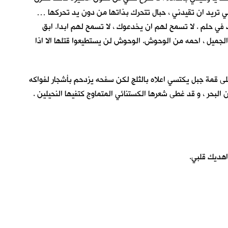
مي تريد ان تقيدني ، حبال تتحرك بذاتها من دون يد تحركها …
في حلم . لا تسمح لهم ان يخدعوك ، لا تسمح لهم ابدا. ابق
 الجميل ، احمه من الوحوش. الوحوش لن يستطيعوا قتلها الا اذا
على قمة جبل يكتسي اعلاه بالثلج لكن سفحه يزدحم بأشجار لفواكه
لبحر ، و قد غطى شعرها الكستنائي المتماوج كتفيها النحيلين .
اهديك قلبي.