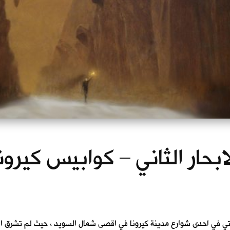
ابحار الثاني – كوابيس كيرون
تي في احدى شوارع مدينة كيرونا في اقصى شمال السويد ، حيث لم تشرق ا