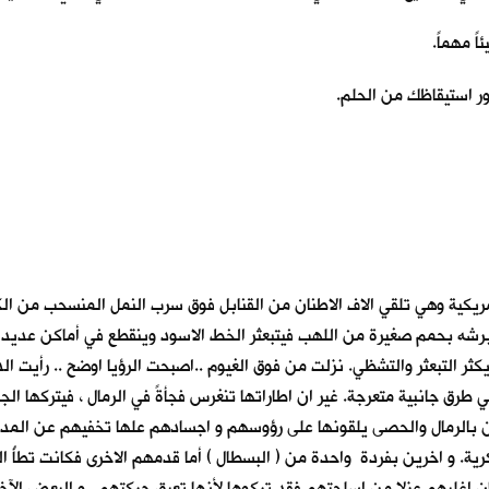
ً مهماً.
ر استيقاظك من الحلم.
روحي تحلق مع طائرات التورنادو البريطانية و 52 B و F16 الأمريكية وهي تلقي الاف الاطنان من القنابل ف
ئرات برشه بحمم صغيرة من اللهب فيتبعثر الخط الاسود وينقطع في أماكن عدي
يكثر التبعثر والتشظي. نزلت من فوق الغيوم ..اصبحت الرؤيا اوضح .. رأيت ال
في طرق جانبية متعرجة. غير ان اطاراتها تنغرس فجأةً في الرمال ، فيتركه
كون بالرمال والحصى يلقونها على رؤوسهم و اجسادهم علها تخفيهم عن المد
. و اخرين بفردة واحدة من ( البسطال ) أما قدمهم الاخرى فكانت تطأُ الرم
ن اغلبهم عزلا من اسلحتهم فقد تركوها لأنها تعيق حركتهم . و البعض الآخر