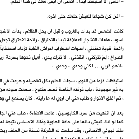
– اتمنى ألّا استيقظ ابدا .. اتمنى ان ابقى معكِ في هذا الحلم.
– اذن كن شجاعا لتعيشَ حلمك حتى اخره.
كانت الشمس قد بدأت بالغروب و قبل ان يحل الظلام ، بدأت الاشجار
اسود ، هامات الاشجار العملاقة تبدا بالاحتراق ، رائحة الاحتراق ت
رائحة قوية تخنقني ، اصوات اضطراب احراش الغابة تزداد اصطخاباً . 
الصراخ : لِمَ تتركني ، انقذني .. لا تترك يدي . أميل نحوها بس
..انهم قربي … لكني وحدي .. وحدي ..
به غير موجودة ، باب غرفته الخاصة نصف مفتوح . سمعت صوته من الدا
، ثم اغلق الانوار و طلب مني ان اروي له ما رايته . كان يستمع لي و
بعد ان انتهيت من سرد الكابوسين ، عادت الاضاءة ، طلب مني الجلو
كما لو انك تعيش دائما على حافة الهاوية وذلك الاحساس نتيجة لم
ملف لجوئي الانساني ، وقد سلمت له الشركة نسخة من الملف. ربت عل