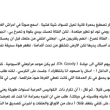
 تصطبغ بحمرة قانية تميل للسواد شيئا فشيئا . اسمع صوتاً في احراش الغا
جعل روحي تود لو تطير مبتعدة ، لكن الفتاة تمسك بيدي بقوة و تصرخ بي : انج
الفتاة تصرخ : انهم يقتربون مني ، اجعلني اختفي من حلمك قبل ان يمسكوا بي
رعة اريد أمساك يديها لكن الارض تتشقق من تحت أقدامنا ، تظهر هوة سحيق
استيقظت فزعا من النوم . سجلت الحلم بكل تفاصيله و هرعت في اليوم التالي ال
خل ( – ادخل يا مسعود انا بانتظارك ). جلست على الكرسي ، لكنه طلب مني ا
هو يحدق في نار المدفئة التي كانت تعطي الغرفة ضوءً متراقصا ، اوحى لي كأن
س قليلا ، ثم قال : ( أن تكرار ذات الكوابيس المرعبة لسنوات طويلة يعن
ا عانيته وقاسيته في حياتك). طلب مني ان اخبره بصراحة اذا كنت قد تعرضت
ى كتفي بلطف قائلا: ( دعك من الاوراق والملفات و اخبرني كصديق ما الذي 