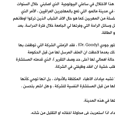
ا الاختلال في ساعتي البيولوجية الذي اصابني خلال السنوات
 ان انهيت دراستي الاولية في مدينة مالمو، التي تعج بالمهاجرين العراقيين ، الأمر الذي
سلسلة من المهربين كما هو حال الاف الشباب الذين تركوا اوطانهم
 وسائل الراحة التي وفرتها لي الجامعة خلال فترة الدراسة. بعد
الطاقة.
وصلت للعيادة في الساعة السادسة مساءً –اقصد الثامنة عشرة فلا معنى لكلمة مساءً هنا ، فاليوم كله مساء – حيث كان موعدي الاسبوعي مع دكتور جودي (Dr. Goody) ، فقد الزمتني الشركة التي توظفت بها
لك بعدما لاحظت ان الملف المرسل لها من قبل الحكومة
حالة اهمالي لها (على حد وصف التقرير )، الذي قدمته المستشارة
لطلب خشية ان افقد وظيفتي في الشركة.
شبه عيادات الاطباء المكتظة بالأدوات ، بل انها توحي كأنها
 من قبل المستشارة النفسية للشركة ، و هل اشعر بتحسن .
ها في هذه المدينة.
اذا استمريت في محاولة اخفائه او التقليل من شانه.