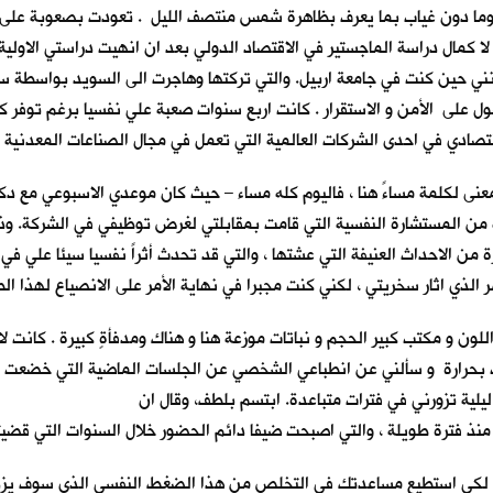
ما دون غياب بما يعرف بظاهرة شمس منتصف الليل . تعودت بصعوبة على هذ
لاربع التي قضيتها في هذه المدينة. حيث قدمت اليها في 1998 لا كمال دراسة الماجستير في الاقتصاد الدولي بعد
رفونني حين كنت في جامعة اربيل. والتي تركتها وهاجرت الى السويد بواسطة 
صول على الأمن و الاستقرار . كانت اربع سنوات صعبة علي نفسيا برغم توفر كل
دي في احدى الشركات العالمية التي تعمل في مجال الصناعات المعدنية و 
 من المستشارة النفسية التي قامت بمقابلتي لغرض توظيفي في الشركة. وذ
ن الاحداث العنيفة التي عشتها ، والتي قد تحدث أثراً نفسيا سيئا علي في 
لذي اثار سخريتي ، لكني كنت مجبرا في نهاية الأمر على الانصياع لهذا ا
 و مكتب كبير الحجم و نباتات موزعة هنا و هناك ومدفأةٍ كبيرة . كانت لا ت
حرارة و سألني عن انطباعي الشخصي عن الجلسات الماضية التي خضعت لها
لية تزورني في فترات متباعدة. ابتسم بلطف، وقال ان
نذ فترة طويلة ، والتي اصبحت ضيفاً دائم الحضور خلال السنوات التي قضيت
، لكي استطيع مساعدتك في التخلص من هذا الضغط النفسي الذي سوف يزداد 