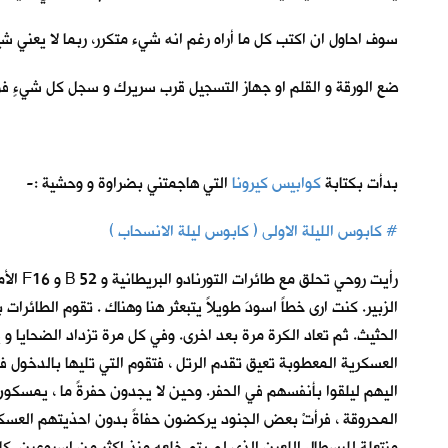
سوف احاول ان اكتب كل ما أراه رغم انه شيء متكرر، ربما لا يعني شيئا
ضع الورقة و القلم او جهاز التسجيل قرب سريرك و سجل كل شيءٍ فو
بدأت بكتابة
كوابيس كيرونا
ا
لتي هاجمتني بضراوة و وحشية :-
# كابوس الليلة الاولى ( كابوس ليلة الانسحاب )
رأيت 
الزبير. كنت ارى خطاً اسودَ طويلاً يتبعثر هنا وهناك . تقوم الطا
الحثيث. ثم تعاد الكرة مرة بعد اخرى. وفي كل مرة تزداد الضحايا و 
العسكرية المعطوبة تعيق تقدم الرتل ، فتقوم التي تليها بالدخول 
اليهم ليلقوا بأنفسهم في الحفر. وحين لا يجدون حفرةً ما ، يمس
المحروقة ، فرأتْ بعض الجنود يركضون حفاةً بدون احذيتهم العسكرية
منتعلة للبسطال اللعين الذي لم يتم خلعه منذ اكثر من اسبوعين. كا