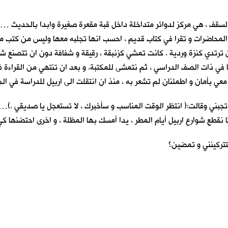
سقف ، هي مركز لدوائر متداخلة داخل قبة مقعرة صغيرة وابدا بالحديث … (( 
 المحاضرات و تقرا في كتاب قديم ، احسب انها تجلبه معها وليس من كتب مكت
ن ترتدي كنزة وردية . كانت تمشي كزنبقة ، رقيقة و شفافة دون ان تتصنع شي
كنا في ذات الصف الدراسي ، ثم نتمشى للمكتبة. و بعد ان تنتهي من القراءة 
س معي بأمان و اطمئنان لم تشعر به ، منذ ان انتقلت الى اربيل للدراسة في 
تجبني وقالت:( انتظر الوقت المناسب و سأخبرك ، لا تستعجل يا صديقي .)… 
ا نقطع شوارع اربيل أيام المطر ، يداً أمسك بها المظلة ، و اخرى احتضنها 
تتركينني و تمضين؟