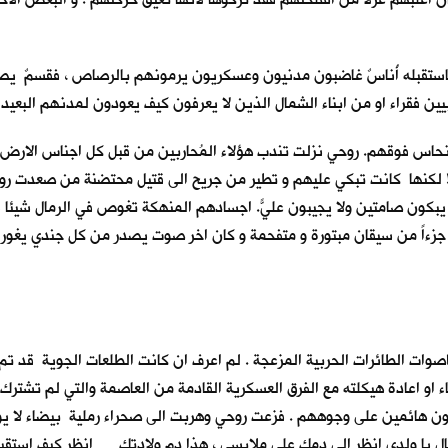
استقبله أُناسٌ غاضبون مدنيون وعسكريون يرمونهم بالرصاص ، فقسمٌ يصرخ
ين فقراء او من ابناء الشمال الذين لا يعرفون كيف يعودون لمدنهم البعيدة
حاس فوقهم. روحي نزلت تندب هؤلاء المُحاربين من قبل كل اجناس الارض . ف
 لكنها كانت تبكي عليهم و تطير من جريح الى قتيل محتضنة من صعدت روح
ا يبكون صامتين ولا يجيبون عليّ. اجسادهم المنهكة تغوص في الرمال شيئا ف
اً من سيقان مبتورة و متفحمة و كان اخر صوت يصدر من كل جندي يغور في ا
ت الطائرات الحربية المزعجة . لم اعرف ان كانت الطلعات الجوية قد تم ا
وغاء او اعادة هيكلته مع الفرق العسكرية القادمة من العاصمة والتي لم تشت
ركضون هائمين على وجوههم . فزعت روحي وهربت الى صحراء رملية بيضاء لا 
عال يا ولدي انظر الى دمك على ملابسي ، هذا دم ولادتك … انظر كيف استقبل