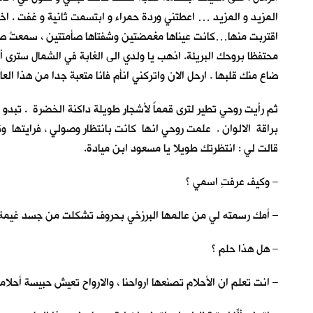
المزيد و المزيد … اعطتني وردة حمراء و ابتسمت ثانية و غفت . ا
اقتربت منها…كانت عيناها مغمضتين وشفتاها صأمتتين ، سمعتُ صوتا
محتفظا بروحك البريئة. اذهب يا ولدي الى الغابة في الشمال سترى أ
ضاع منك قلبها . ارحل الان واتركني انأم فانا متعبة جدا من هذا العا
ثم رأيت روحي تطير لترى قمماً لأشجارٍ طويلة داكنة الخضرة . تبد
براقة الالوان . علمت روحي انها كانت بانتظار وصولي ، فرايتها و
قالت لي : انتظرتك طويلا يا مسعود ابن ميادة.
– وكيف عرفتِ اسمي ؟
– أمك رسمته لي من عالمها البرزخي بحروف تشكلت من جسد غيمة ب
– هل هذا حلم ؟
– انت تعلم ان الأحلام تصنعها ارواحنا ، والارواح تعيش حبيسة أحلامه