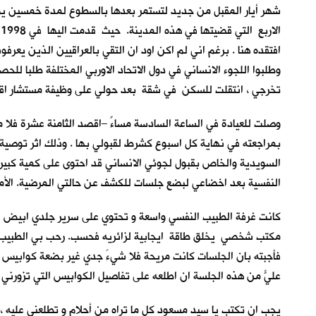
شهر أيار المقبل من جديد لتستمر بعدها بالسطوع لمدة خمسين يو
ا
افتقده هنا . برغم اني لم اكن اود ان التقي بالعراقيين الذين يع
وطلبوا اللجوء الانساني في دول الاتحاد الاوربي المختلفة طلبا للح
تخرجي ، انتقلت للسكن في شقة بعد حولي على وظيفة مستشار اقتصا
بمراجعته في نهاية كل اسبوع كشرط لقبولي بها . وذلك اثر توصية
السويدية والخاص بقبول لجوئي الانساني قد احتوى على كمية كبيرة م
النفسية بعد اخضاعي لبضع جلسات للكشف عن حالتي المرضية. الأمر ا
كانت غرفة الطبيب النفسي واسعة و تحتوي على سرير جلدي ابيض اللون
مكتب شخصي يخلق طاقة ايجابية لزائريه فحسب. رحب بي الطبيب ب
فأجبته بان الجلسات كانت مريحة فلا شيءَ جدي غير بضعة كوابيس لي
عليّ من هذه الجلسة ان اطلعه على تفاصيل الكوابيس التي تزورني م
يجب ان تكتب يا سيد مسعود كل ما تراه من أحلام و تطلعني عليه 