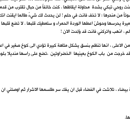
خذت روحي تبكي بشدة محاولة ايقاظها . كنت خائفاً من حبال تقترب من قد
ً من منحرها : لا تخف فانت في حلم ! لن يحدث لك شيءٌ طالما ايقنت انك 
ميرة يحرسها وحوشٌ اعطها الوردة الحمراء و ستعطيك قلبها . لا تضع قلبها
لم ، اذهب واتركني فانت قد وُلِدتَ الان !
و من الاعلى ، انها تنظم بنسق يشكل متاهة كبيرة تؤدي الى كوخ صغير في ا
قد خرجت من باب الكوخ بعينيها الخضراوتين ،تضع على راسها منديلا بلون ا
يضاء ، تلاشت في الفضاء قبل ان يفك سر طلسمها الاشرار ثم اوصتني ان 
ا.