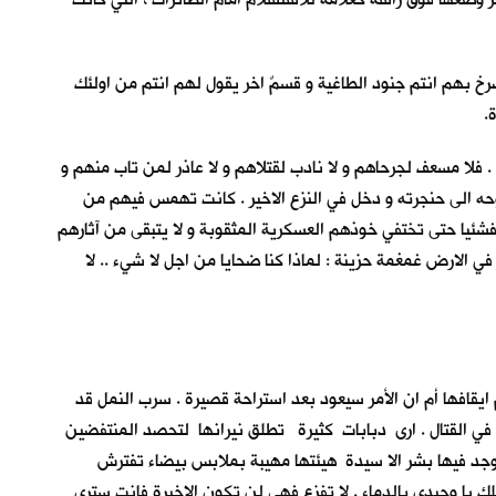
 بهم انتم جنود الطاغية و قسمٌ اخر يقول لهم انتم من اولئك
.
لا مسعف لجرحاهم و لا نادب لقتلاهم و لا عاذر لمن تاب منهم و
ه الى حنجرته و دخل في النزع الاخير . كانت تهمس فيهم من
شئياً حتى تختفي خوذهم العسكرية المثقوبة و لا يتبقى من آثارهم
لارض غمغمة حزينة : لماذا كنا ضحايا من اجل لا شيء .. لا
يقافها أم ان الأمر سيعود بعد استراحة قصيرة . سرب النمل قد
رك في القتال . ارى دبابات كثيرة تطلق نيرانها لتحصد المنتفضين
يوجد فيها بشر الا سيدة هيئتها مهيبة بملابس بيضاء تفترش
ك يا وحيدي بالدماء . لا تفزع فهي لن تكون الاخيرة فانت سترى