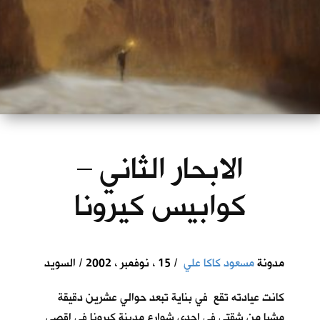
الابحار الثاني –
كوابيس كيرونا
مدونة
مسعود كاكا علي
/ 15 ، نوفمبر ، 2002 / السويد
كانت عيادته تقع في بناية تبعد حوالي عشرين دقيقة
مشيا من شقتي في احدى شوارع مدينة كيرونا في اقصى