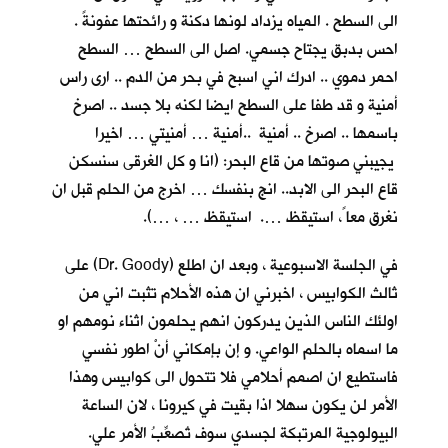
الى السطح . المياه يزداد لونها دكنة و رائحتها عفونةً .
احس بدبق يجتاح جسمي. اصل الى السطح … السطح
احمر دموي .. ادرك اني اسبح في بحر من الدم .. ارى راس
أمنية و قد طفا على السطح ايضا لكنه بلا جسد .. اصرخ
باسمها .. اصرخ .. أمنية ..أمنية … أمنيتي … اخيرا
يجيبني صوتها من قاع البحر: (انا و كل الغرقى سنسكن
قاع البحر الى الابد.. انج بنفسك … اخرج من الحلم قبل ان
نغرق معا ً، استيقظ …. استيقظ … ، …).
في الجلسة الاسبوعية ، وبعد ان اطلع (Dr. Goody) على
ثالث الكوابيس ، اخبرني ان هذه الأحلام تثبت اني من
اولئك الناس الذين يدركون انهم يحلمون اثناء نومهم او
ما اسماه بالحلم الواعي. و إن بإمكاني أنْ اطور نفسي
فاستطيع ان اصمم أحلامي فلا تتحول الى كوابيس وهذا
الأمر لن يكون سهلا اذا بقيت في كيرونا ، لان الساعة
البيولوجية المرتبكة لجسدي سوف تُصعِّبُ الأمر علي.