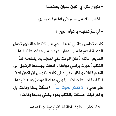
– نتزوج مثل اي اثنين يحبان بعضهما
– اخشى انك من سيتركني اذا عرفت بسري.
– أيُّ سرٍّ تخفينه يا تَوأم الروح ؟
كانت تجلس بجانبي تماما ، يدي على كتفها و الاخرى تحمل
المظلة لتحميها من المطر. اخرجت من محفظتها كتابها
القديم ، قائلة ( حان الوقت لكي اخبرك بما يتضمنه هذا
الكتاب ) هززت براسي موافقا . انحنت بجسدها الرشيق الى
الأمام قليلا ، و نظرت في عيني كأنها تتوسل ان اكون اهلا
للثقة ، قلت لها ضاحكا: (قولي، معكِ للموت ) وضعتْ يدها
على فمي ، (
لا تذكر الموت ابداً !
) فقبَّلتُ يدها وكانت اول
و اخر قبلة. أمسكتْ بالكتاب بقوة بكلتي يديها وقالت :
– هذا كتاب الجلوة للطائفة الايزيدية. وانا منهم