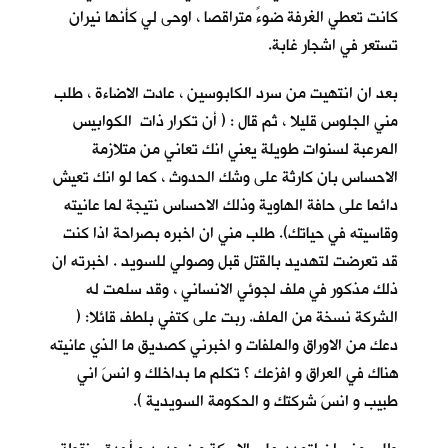
كانت تعطي الغرفة ضوءً متراقصا ، اوحى لي كأنها نيران
تستعر في اشجار غابة.
بعد ان انتهيت من سرد الكابوسين ، عادت الاضاءة ، طلب
مني الجلوس قليلا ، ثم قال : ( أن تكرار ذات الكوابيس
المرعبة لسنوات طويلة يعني انك تعاني من متلازمة
الاحساس بان كارثة على وشك الحدوث ، كما لو انك تعيش
دائما على حافة الهاوية وذلك الاحساس نتيجة لما عانيته
وقاسيته في حياتك). طلب مني ان اخبره بصراحة اذا كنت
قد تعرضت لتهديد بالقتل قبل وصولي للسويد . اخبرته ان
ذلك مذكور في ملف لجوئي الانساني ، وقد سلمت له
الشركة نسخة من الملف. ربت على كتفي بلطف قائلا: (
دعك من الاوراق والملفات و اخبرني كصديق ما الذي عانيته
هناك في العراق و افزعك ؟ تكلم ما بداخلك و انسَ اني
طبيب و انسَ شركتك و الحكومة السويدية ).