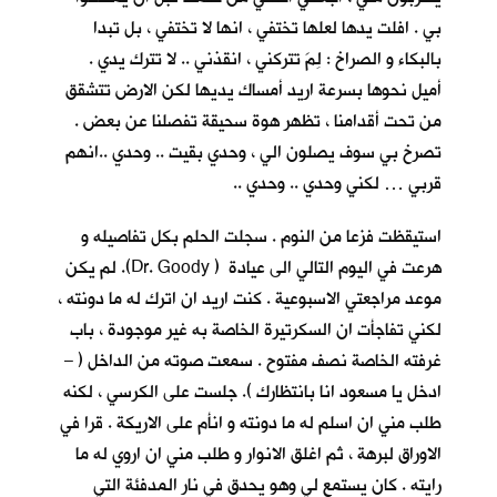
بي . افلت يدها لعلها تختفي ، انها لا تختفي ، بل تبدا
بالبكاء و الصراخ : لِمَ تتركني ، انقذني .. لا تترك يدي .
أميل نحوها بسرعة اريد أمساك يديها لكن الارض تتشقق
من تحت أقدامنا ، تظهر هوة سحيقة تفصلنا عن بعض .
تصرخ بي سوف يصلون الي ، وحدي بقيت .. وحدي ..انهم
قربي … لكني وحدي .. وحدي ..
استيقظت فزعا من النوم . سجلت الحلم بكل تفاصيله و
هرعت في اليوم التالي الى عيادة ( Dr. Goody). لم يكن
موعد مراجعتي الاسبوعية . كنت اريد ان اترك له ما دونته ،
لكني تفاجأت ان السكرتيرة الخاصة به غير موجودة ، باب
غرفته الخاصة نصف مفتوح . سمعت صوته من الداخل ( –
ادخل يا مسعود انا بانتظارك ). جلست على الكرسي ، لكنه
طلب مني ان اسلم له ما دونته و انأم على الاريكة . قرا في
الاوراق لبرهة ، ثم اغلق الانوار و طلب مني ان اروي له ما
رايته . كان يستمع لي وهو يحدق في نار المدفئة التي