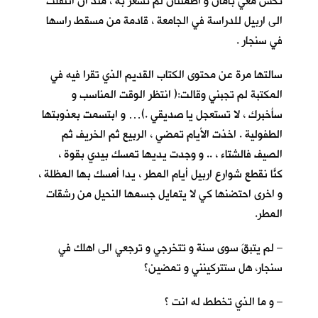
تحس معي بأمان و اطمئنان لم تشعر به ، منذ ان انتقلت
الى اربيل للدراسة في الجامعة ، قادمة من مسقط راسها
في سنجار .
سالتها مرة عن محتوى الكتاب القديم الذي تقرا فيه في
المكتبة لم تجبني وقالت:( انتظر الوقت المناسب و
سأخبرك ، لا تستعجل يا صديقي .)… و ابتسمت بعذوبتها
الطفولية . اخذت الأيام تمضي ، الربيع ثم الخريف ثم
الصيف فالشتاء ، .. و وجدت يديها تمسك بيدي بقوة ،
كنّا نقطع شوارع اربيل أيام المطر ، يداً أمسك بها المظلة ،
و اخرى احتضنها كي لا يتمايل جسمها النحيل من رشقات
المطر.
– لم يتبقَ سوى سنة و تتخرجي و ترجعي الى اهلك في
سنجار، هل ستتركينني و تمضين؟
– و ما الذي تخطط له انت ؟