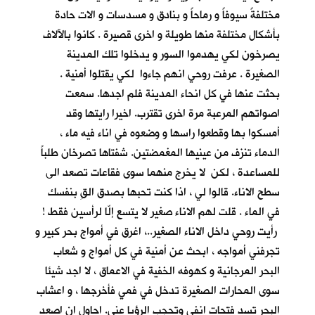
مختلفةً سيوفاً و رماحاً و بنادق و مسدسات و الات حادة
بأشكال مختلفة منها طويلة و اخرى قصيرة . كانوا بالآلاف
يصرخون لكي يهدموا السور و يدخلوا تلك المدينة
الصغيرة . عرفت روحي انهم جاءوا لكي يقتلوا أمنية .
بحثت عنها في كل انحاء المدينة فلم اجدها. سمعت
اصواتهم المرعبة مرة اخرى تقترب. اخيرا رايتها وقد
أمسكوا بها وقطعوا راسها و وضعوه في اناء فيه ماء ،
الدماء تنزف من عينيها المغمضتين. شفتاها تصرخان طلباً
للمساعدة ، لكن لا يخرج منهما سوى فقاعات تصعد الى
سطح الاناء. قالوا لي ، اذا كنت تحبها بصدق القِ بنفسك
في الماء . قلت لهم الاناء صغير لا يتسع إلّا لرأسين فقط !
رأيت روحي داخل الاناء الصغير..، اغرق في أمواج بحر كبير و
تجرفني أمواجه ، ابحث عن أمنية في كل أمواج و شعاب
البحر المرجانية و كهوفه الخفية في الاعماق ، لا اجد شيئا
سوى المحارات الصغيرة تدخل في فمي فأخرجها ، و اعشاب
البحر تسد فتحات انفي وتحجب الرؤيا عني. احاول ان اصعد