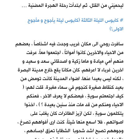
ليحميَني من القتل. ثم ابتدأتْ رحلة الهجرة المضنية …
#
كابوس الليلة الثالثة (كابوس ليلة يأجوج و مأجوج
الاولى!)
سافرت روحي الى مكان غريب وجدت فيه اشخاصاً ، بعضهم
من الاحياء والاخرين كانوا أمواتاً ، اجتمعوا معاً. عرفت
منهم أمي ميادة و ماما زكية و اصدقائي سعد و سعيد و
اخرين غرباء لا اعرفهم. كان مكانا يقع خارج مدينة البصرة
، لكنه ليس بعيدا عنها. اضواء المدينة كانت تومض من
بعيد كنقاط صغيرة كنجوم في سماء مغبرة. قلت لهم: (
كيف اجتمعتم سويةٍ ، فبعضكم لا يعرف الاخر ، فمنكم
الاحياء ومنكم من قد مات منذ سنين بعيدة ؟ ) ، اخذوا
يتكلمون سويةٍ ، لكن ازيز الطائرات كان يغلبُ على
اصواتهم ، فلا اسمع منها شيئاً. كنت ارى أفواههم تصرخ ،
وجوههم تصبح اشد شحوبا الشظايا تمزق اجسادهم ،