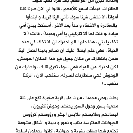
والدماء تجري من اطرافهم. بعد فترة ذهب صوت
الطائرات، فبدأت اسمع كلأمهم . قالوا لي الان صرنا كلنا
أمواتاً . لا تخشى شيئا سوف تأتي الينا قريبا. و ابتدأوا
بالمغادرة و الاختفاء واحداً بعد الآخر . أمسكتُ بيديَّ أمي
ميادة ،و قلت لها (لا تتركيني يا أمي وحيدا) . قالت: ( لا
تخف يا بني ، هذا حلم ! الم احذرك ان لا تخاف في هذه
الحياة ، فهي حلم ايضا! عليك ان تسافر بعيدا لتصل الينا،
فنحن بانتظارك في مكان جميل غير هذا المكان الموحش.
لكن احذرك من المياه فهي سوف تُغرق قلبك . واحذرك من
الوحوش فهي ستطاردك لتسرقه. سنذهب الان ، اتركنا
نذهب ..)
رحلت روحي مجددا ، مررت على قرية صغيرة تقع على تلة
محمية بسور وحول السور يحتشد وحوشٌ كثيرون ،
اجسادهم وملابسهم ملابس البشر و رؤوسهم كرؤوس
الحيوانات المفترسة ذئاب و نمور و دببة و اشكال مشوهة
تجتمع فيها صفات بشرية و حيوانية . كانوا يحملون اسلحةً