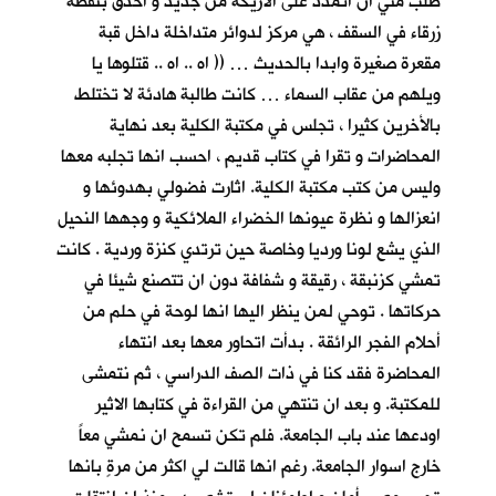
طلب مني ان اتمدد على الاريكة من جديد و أحدق بنقطة
زرقاء في السقف ، هي مركز لدوائر متداخلة داخل قبة
مقعرة صغيرة وابدا بالحديث … (( اه .. اه .. قتلوها يا
ويلهم من عقاب السماء … كانت طالبة هادئة لا تختلط
بالأخرين كثيرا ، تجلس في مكتبة الكلية بعد نهاية
المحاضرات و تقرا في كتاب قديم ، احسب انها تجلبه معها
وليس من كتب مكتبة الكلية. اثارت فضولي بهدوئها و
انعزالها و نظرة عيونها الخضراء الملائكية و وجهها النحيل
الذي يشع لونا ورديا وخاصة حين ترتدي كنزة وردية . كانت
تمشي كزنبقة ، رقيقة و شفافة دون ان تتصنع شيئا في
حركاتها . توحي لمن ينظر اليها انها لوحة في حلم من
أحلام الفجر الرائقة . بدأت اتحاور معها بعد انتهاء
المحاضرة فقد كنا في ذات الصف الدراسي ، ثم نتمشى
للمكتبة. و بعد ان تنتهي من القراءة في كتابها الاثير
اودعها عند باب الجامعة. فلم تكن تسمح ان نمشي معاً
خارج اسوار الجامعة. رغم انها قالت لي اكثر من مرةٍ بانها