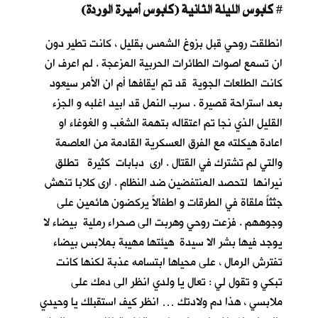
كابوس الليلة الثانية (كابوس أميرة الوردة)
#
انطلقت روحي قبل بزوغ الشمس بقليل ، كانت تطير دون
ان تسمع اصوات الطائرات الحربية المزعجة . لم اعرف ان
كانت الطلعات الجوية قد تم ايقافها أم ان الأمر سيعود
بعد استراحة قصيرة . سرب النمل قد ابيد اغلبه و الجزء
القليل الذي نجا تم اعتقاله بتهمة الشغب و الغوغاء او
اعادة هيكلته مع الفرق العسكرية القادمة من العاصمة
والتي لم تشترك في القتال . ارى دبابات كثيرة تطلق
نيرانها لتحصد المنتفضين ضد النظام . ارى كلابا تنهش
جثثاً ملقاة في الطرقات و اطفالاً يركضون هائمين على
وجوههم . فزعت روحي وهربت الى صحراء رملية بيضاء لا
يوجد فيها بشر الا سيدة هيئتها مهيبة بملابس بيضاء
تفترش الرمال ، على محياها ابتسامه عذبة لكنها كانت
تبكي و تقول لي : تعال يا ولدي انظر الى دمك على
ملابسي ، هذا دم ولادتك … انظر كيف استقبلك يا وحيدي