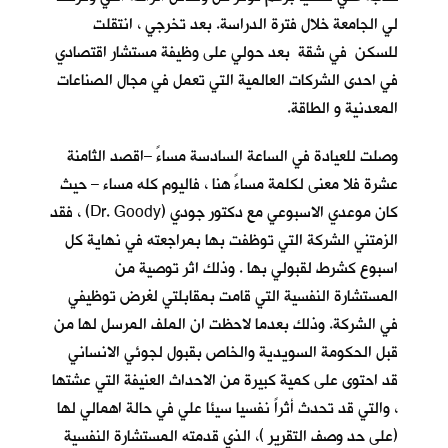
لي الجامعة خلال فترة الدراسة. بعد تخرجي ، انتقلت
للسكن في شقة بعد حولي على وظيفة مستشار اقتصادي
في احدى الشركات العالمية التي تعمل في مجال الصناعات
المعدنية و الطاقة.
وصلت للعيادة في الساعة السادسة مساءً –اقصد الثامنة
عشرة فلا معنى لكلمة مساءً هنا ، فاليوم كله مساء – حيث
كان موعدي الاسبوعي مع دكتور جودي (Dr. Goody) ، فقد
الزمتني الشركة التي توظفت بها بمراجعته في نهاية كل
اسبوع كشرط لقبولي بها . وذلك اثر توصية من
المستشارة النفسية التي قامت بمقابلتي لغرض توظيفي
في الشركة. وذلك بعدما لاحظت ان الملف المرسل لها من
قبل الحكومة السويدية والخاص بقبول لجوئي الانساني
قد احتوى على كمية كبيرة من الاحداث العنيفة التي عشتها
، والتي قد تحدث أثراً نفسيا سيئا علي في حالة اهمالي لها
(على حد وصف التقرير )، الذي قدمته المستشارة النفسية