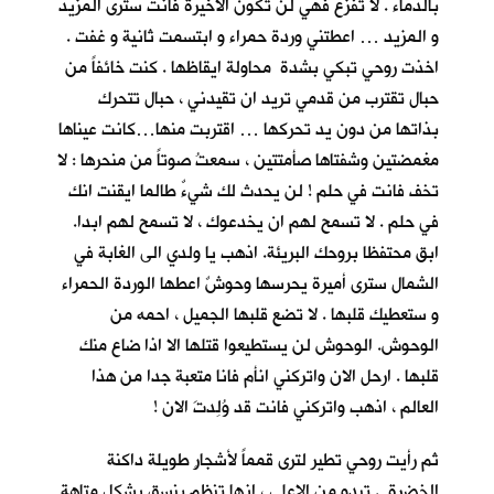
بالدماء . لا تفزع فهي لن تكون الاخيرة فانت سترى المزيد
و المزيد … اعطتني وردة حمراء و ابتسمت ثانية و غفت .
اخذت روحي تبكي بشدة محاولة ايقاظها . كنت خائفاً من
حبال تقترب من قدمي تريد ان تقيدني ، حبال تتحرك
بذاتها من دون يد تحركها … اقتربت منها…كانت عيناها
مغمضتين وشفتاها صأمتتين ، سمعتُ صوتاً من منحرها : لا
تخف فانت في حلم ! لن يحدث لك شيءٌ طالما ايقنت انك
في حلم . لا تسمح لهم ان يخدعوك ، لا تسمح لهم ابدا.
ابق محتفظا بروحك البريئة. اذهب يا ولدي الى الغابة في
الشمال سترى أميرة يحرسها وحوشٌ اعطها الوردة الحمراء
و ستعطيك قلبها . لا تضع قلبها الجميل ، احمه من
الوحوش. الوحوش لن يستطيعوا قتلها الا اذا ضاع منك
قلبها . ارحل الان واتركني انأم فانا متعبة جدا من هذا
العالم ، اذهب واتركني فانت قد وُلِدتَ الان !
ثم رأيت روحي تطير لترى قمماً لأشجارٍ طويلة داكنة
الخضرة . تبدو من الاعلى ، انها تنظم بنسق يشكل متاهة