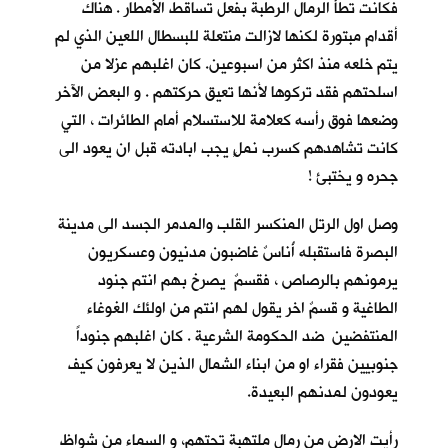
فكانت تطأُ الرمال الرطبة بفعل تساقط الأمطار . هناك
أقدام مبتورة لكنها لازالت منتعلة للبسطال اللعين الذي لم
يتم خلعه منذ اكثر من اسبوعين. كان اغلبهم عزلا من
اسلحتهم فقد تركوها لأنها تعيق حركتهم . و البعض الآخر
وضعها فوق رأسه كعلامة للاستسلام أمام الطائرات ، التي
كانت تشاهدهم كسرب نملٍ يجب ابادته قبل ان يعود الى
جحره و يختبئ !
وصل اول الرتل المنكسر القلب والمدمر الجسد الى مدينة
البصرة فاستقبله أُناسٌ غاضبون مدنيون وعسكريون
يرمونهم بالرصاص ، فقسمٌ يصرخ بهم انتم جنود
الطاغية و قسمٌ اخر يقول لهم انتم من اولئك الغوغاء
المنتفضين ضد الحكومة الشرعية . كان اغلبهم جنوداً
جنوبيين فقراء او من ابناء الشمال الذين لا يعرفون كيف
يعودون لمدنهم البعيدة.
رأيت الارض من رمال ملتهبة تحتهم، و السماء من شواظ