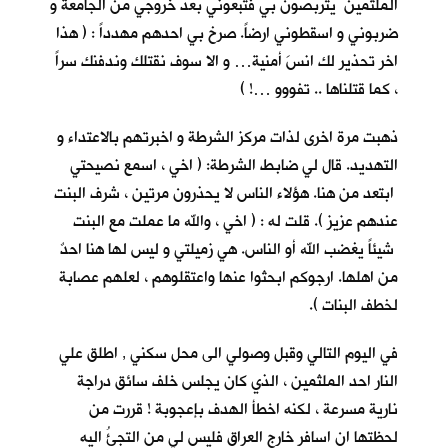
الملثمين يتربصون بي فتبعوني بعد خروجي من الجامعة و
ضربوني و اسقطوني ارضاً. صرخ بي احدهم مهدداً : ( هذا
اخر تحذير لك انسَ أمنية… و الا سوف نقتلك وندفنك سراً
، كما قتلناها .. تفووو …! )
ذهبت مرة اخرى لذات مركز الشرطة و اخبرتهم بالاعتداء و
التهديد. قال لي ضابط الشرطة: ( اخي ، اسمع نصيحتي
ابتعد من هنا. هؤلاء الناس لا يحذرون مرتين ، شرف البنت
عندهم عزيز ). قلت له : ( اخي ، والله ما عملت مع البنت
شيئاً يغضب الله أو الناس. هي زميلتي و ليس لها هنا احدٌ
من اهلها. ارجوكم ابحثوا عنها واعتقلوهم ، لعلهم عصابة
لخطف البنات ).
في اليوم التالي وقبل وصولي الى محل سكني , اطلق علي
النار احد الملثمين ، الذي كان يجلس خلف سائق دراجة
نارية مسرعة ، لكنه اخطأ الهدف بإعجوبة ! قررت من
لحظتها ان اسافر خارج العراق فليس لي من التجئُ اليه