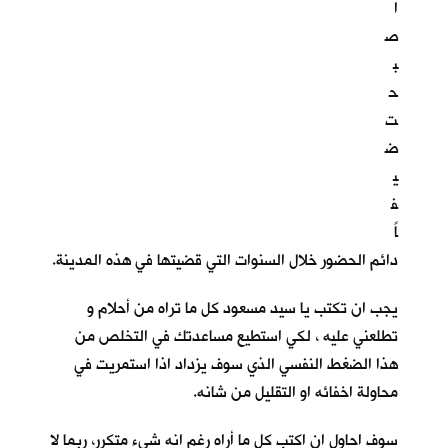
ا
ص
ب
ح
ت
ض
ي
ف
اً
دائم الحضور خلال السنوات التي قضيتها في هذه المدينة.
يجب ان تكتب يا سيد مسعود كل ما تراه من أحلام و
تطلعني عليه ، لكي استطيع مساعدتك في التخلص من
هذا الضغط النفسي الذي سوف يزداد اذا استمريت في
محاولة اخفائه او التقليل من شانه.
سوف احاول ان اكتب كل ما أراه رغم انه شيء متكرر، ربما لا