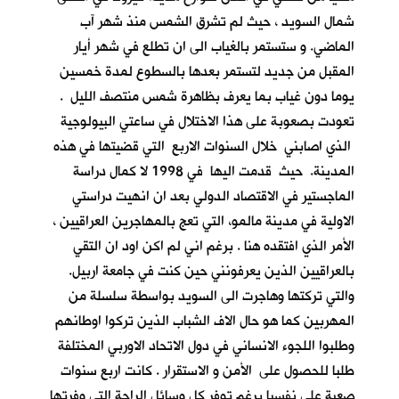
شمال السويد ، حيث لم تشرق الشمس منذ شهر آب
الماضي. و ستستمر بالغياب الى ان تطلع في شهر أيار
المقبل من جديد لتستمر بعدها بالسطوع لمدة خمسين
يوما دون غياب بما يعرف بظاهرة شمس منتصف الليل .
تعودت بصعوبة على هذا الاختلال في ساعتي البيولوجية
الذي اصابني خلال السنوات الاربع التي قضيتها في هذه
المدينة. حيث قدمت اليها في 1998 لا كمال دراسة
الماجستير في الاقتصاد الدولي بعد ان انهيت دراستي
الاولية في مدينة مالمو، التي تعج بالمهاجرين العراقيين ،
الأمر الذي افتقده هنا . برغم اني لم اكن اود ان التقي
بالعراقيين الذين يعرفونني حين كنت في جامعة اربيل.
والتي تركتها وهاجرت الى السويد بواسطة سلسلة من
المهربين كما هو حال الاف الشباب الذين تركوا اوطانهم
وطلبوا اللجوء الانساني في دول الاتحاد الاوربي المختلفة
طلبا للحصول على الأمن و الاستقرار . كانت اربع سنوات
صعبة علي نفسيا برغم توفر كل وسائل الراحة التي وفرتها