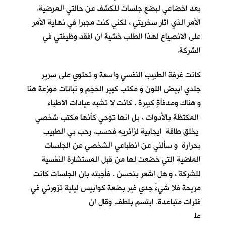
بعد اخضاعي لبضع جلسات للكشف عن حالتي المرضية.
الأمر الذي اثار سخريتي ، لكني كنت مجبرا في نهاية الأمر
على الانصياع لهذا الطلب خشية ان افقد وظيفتي في
الشركة.
كانت غرفة الطبيب النفسي واسعة و تحتوي على سرير
جلدي ابيض اللون و مكتب كبير الحجم و نباتات موزعة هنا
و هناك ومدفأةٍ كبيرة . كانت لا تشبه عيادات الاطباء
المكتظة بالأدوات ، بل انها توحي كأنها مكتب شخصي
يخلق طاقة ايجابية لزائريه فحسب. رحب بي الطبيب
بحرارة و سألني عن انطباعي الشخصي عن الجلسات
الماضية التي خضعت لها من قبل المستشارة النفسية
للشركة ، و هل اشعر بتحسن . فأجبته بان الجلسات كانت
مريحة فلا شيءَ جدي غير بضعة كوابيس ليلية تزورني في
فترات متباعدة. ابتسم بلطف، وقال ان
عل