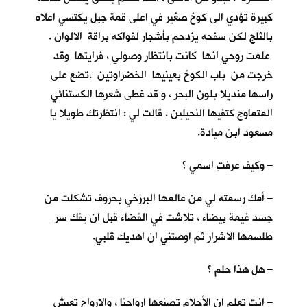
كبيرة تؤدي الى كوخ صغير في اعلى قمة جبل يكتسي اعلاه
بالثلج لكن سفحه يزدحم بأشجار لفواكه براقة الالوان .
علمت روحي انها كانت بانتظار وصولي ، فرايتها وقد
خرجت من باب الكوخ بعينيها الخضراوتين ،تضع على
راسها منديلا بلون البحر ، و قد غطى شعرها الكستنائي
المتماوج كتفيها النحيلين . قالت لي : انتظرتك طويلا يا
مسعود ابن ميادة.
– وكيف عرفتِ اسمي ؟
– أمك رسمته لي من عالمها البرزخي بحروف تشكلت من
جسد غيمة بيضاء ، تلاشت في الفضاء قبل ان يفك سر
طلسمها الاشرار ثم اوصتني ان اهديك قلبي.
– هل هذا حلم ؟
– انت تعلم ان الأحلام تصنعها ارواحنا ، والارواح تعيش