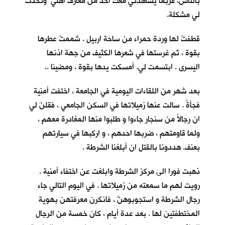
بالناس، فربما يشاهدني معك احدٌ من معارف اهلي وتحدث
لي مشكلة.
قطفتُ لها وردة حمراء من ساحة اربيل . شممتُ عطرها
بقوة ، ثم غرستها في شعرها الكثيف من جهة اذنها
اليسرى . ابتسمت لي. أمسكت يدها بقوة ، ومضينا ..
بعد شهر من اللقاءات اليومية في الجامعة ، اختفت أمنية
فجأةً . سالت عنها زميلاتها في السكن الجامعي ، فقلنَ لي
ان رجالاً من سنجار جاءوا و طلبوا منها المغادرة معهم ،
ولما قاومتهم ، ضربها احدهم ، و اركبها في سيارتهم
بعنف. هددونا بالقتل ان أبلغنا الشرطة .
ذهبت فورا الى مركز الشرطة وابلغت عن اختفاء أمنية .
رويت لهم ما سمعته من زميلاتها . في اليوم التالي جاء
رجال الشرطة و استجوبوهنَّ ، فانكرن معرفتهن بهوية
المختطفتين لها . بعد عدة أيام ، كان خمسة من الرجال