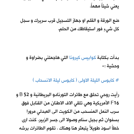
يعني شيئاً مهماً.
ضع الورقة و القلم او جهاز التسجيل قرب سريرك و سجل
كل شيءٍ فور استيقاظك من الحلم.
بدأت بكتابة
كوابيس كيرونا
ا
لتي هاجمتني بضراوة و
وحشية :-
# كابوس الليلة الاولى ( كابوس ليلة الانسحاب )
رأيت روحي تحلق مع طائرات التورنادو البريطانية و 52 B و
F16 الأمريكية وهي تلقي الاف الاطنان من القنابل فوق
سرب النمل المنسحب من الكويت الى العبدلي مرورا
بسفوان ثم بجبل سنام وصولا الى جسر الزبير. كنت ارى
خطاً اسودَ طويلاً يتبعثر هنا وهناك . تقوم الطائرات برشه