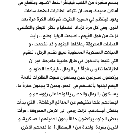
بحمم صغيرة من اللهب فيتبعثر الخط الاسود وينقطع في
أماكن عديدة. وبعد ان تتركه الطائرات لبضعة ساعات
يعود فينتظم في مسيره الحثيث. ثم تعاد الكرة مرة بعد
اخرى. وفي كل مرة تزداد الضحايا و يكثر التبعثر والتشظي.
نزلت من فوق الغيوم ..اصبحت الرؤيا اوضح .. رأيت
الدبابات المحروقة بداخلها الجنود و قد تفحمت ، و
العجلات العسكرية المعطوبة تعيق تقدم الرتل ، فتقوم
التي تليها بالدخول في طرق جانبية متعرجة. غير ان
اطاراتها تنغرس فجأةً في الرمال ، فيتركها الجنود و
يركضون مسرعين حين يسمعون صوت الطائرات قادمة
اليهم ليلقوا بأنفسهم في الحفر. وحين لا يجدون حفرةً ما ،
يمسكون بالرمال والحصى يلقونها على رؤوسهم و
اجسادهم علها تخفيهم عن المدافع الرشاشة ، الذي بدأت
بنهش أجسادهم. نزلت روحي الى الارض المحروقة ، فرأتْ
بعض الجنود يركضون حفاةً بدون احذيتهم العسكرية. و
اخرين بفردة واحدة من ( البسطال ) أما قدمهم الاخرى