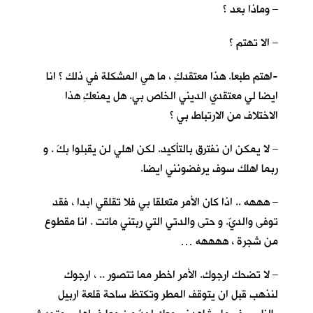
– وماذا بعد ؟
– الا تهتم ؟
-اهتم طبعا. هذا معتقدكِ ، ما هي المشكلة في ذلك ؟ انا
ايضا لي معتقدي الديني الخاص بي. هل يمنعكِ هذا
الاختلاف من الارتباط بي ؟
– لا يمكن ان نفترق بالتأكيد. لكن اهلي لن يقبلوا بكَ . و
ربما اهلك سوف يرفضونني ايضا.
– هههه .. اذا كان الأمر متعلقا بي فلا تقلقي ابدا ، فقد
توفى والديّ. و حتى والدتي التي ربتني ماتت . انا مقطوع
من شجرة ، ههههه …
– لا تضحك ارجوك. الأمر اخطر مما تتصور .. ، ارجوك
لنذهب قبل ان يتوقف المطر وتكتظ ساحة قلعة اربيل