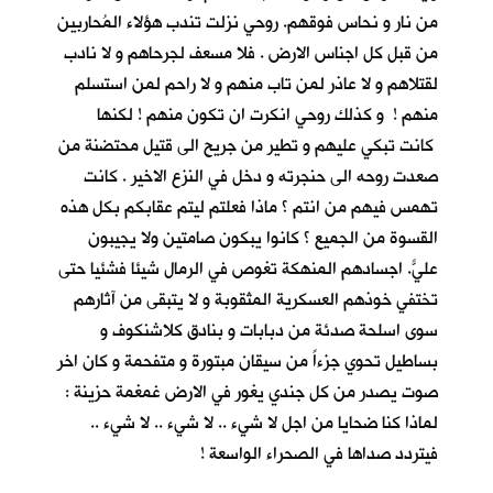
من نار و نحاس فوقهم. روحي نزلت تندب هؤلاء المُحاربين
من قبل كل اجناس الارض . فلا مسعف لجرحاهم و لا نادب
لقتلاهم و لا عاذر لمن تاب منهم و لا راحم لمن استسلم
منهم ! و كذلك روحي انكرت ان تكون منهم ! لكنها
كانت تبكي عليهم و تطير من جريح الى قتيل محتضنة من
صعدت روحه الى حنجرته و دخل في النزع الاخير . كانت
تهمس فيهم من انتم ؟ ماذا فعلتم ليتم عقابكم بكل هذه
القسوة من الجميع ؟ كانوا يبكون صامتين ولا يجيبون
عليّ. اجسادهم المنهكة تغوص في الرمال شيئا فشئياً حتى
تختفي خوذهم العسكرية المثقوبة و لا يتبقى من آثارهم
سوى اسلحة صدئة من دبابات و بنادق كلاشنكوف و
بساطيل تحوي جزءاً من سيقان مبتورة و متفحمة و كان اخر
صوت يصدر من كل جندي يغور في الارض غمغمة حزينة :
لماذا كنا ضحايا من اجل لا شيء .. لا شيء .. لا شيء ..
فيتردد صداها في الصحراء الواسعة !