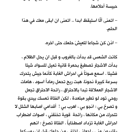
حبيسة أحلامها.
– اتمنى ألّا استيقظ ابدا .. اتمنى ان ابقى معكِ في هذا
الحلم.
– اذن كن شجاعا لتعيشَ حلمك حتى اخره.
كانت الشمس قد بدأت بالغروب و قبل ان يحل الظلام ،
بدأت الاشجار تصطبغ بحمرة قانية تميل للسواد شيئا
فشيئا . اسمع صوتاً في احراش الغابة كأنما جيش يتحرك
بسرعة كبيرة نحونا. هبت ريح تحمل رماداً اسود ، هامات
الاشجار العملاقة تبدا بالاحتراق ، رائحة الاحتراق تجعل
روحي تود لو تطير مبتعدة ، لكن الفتاة تمسك بيدي بقوة
و تصرخ بي : انجو بي ، اهرب بي ! أقدامي اصابها الشلل لا
تتحرك من مكانها ، رائحة قوية تخنقني ، اصوات اضطراب
احراش الغابة تزداد اصطخاباً . الفتاة تصرخ : انهم
يقتربون مني ، اجعلني اختفي من حلمك قبل ان يمسكوا