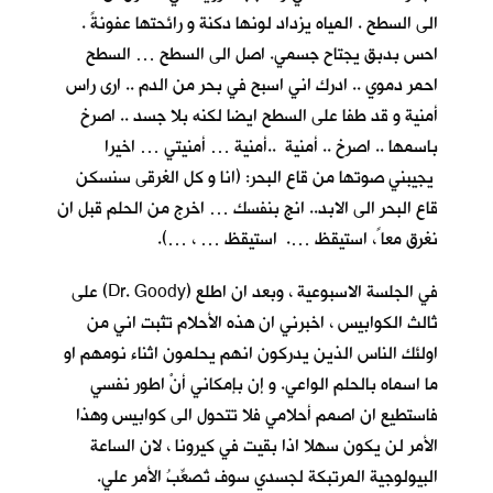
الى السطح . المياه يزداد لونها دكنة و رائحتها عفونةً .
احس بدبق يجتاح جسمي. اصل الى السطح … السطح
احمر دموي .. ادرك اني اسبح في بحر من الدم .. ارى راس
أمنية و قد طفا على السطح ايضا لكنه بلا جسد .. اصرخ
باسمها .. اصرخ .. أمنية ..أمنية … أمنيتي … اخيرا
يجيبني صوتها من قاع البحر: (انا و كل الغرقى سنسكن
قاع البحر الى الابد.. انج بنفسك … اخرج من الحلم قبل ان
نغرق معا ً، استيقظ …. استيقظ … ، …).
في الجلسة الاسبوعية ، وبعد ان اطلع (Dr. Goody) على
ثالث الكوابيس ، اخبرني ان هذه الأحلام تثبت اني من
اولئك الناس الذين يدركون انهم يحلمون اثناء نومهم او
ما اسماه بالحلم الواعي. و إن بإمكاني أنْ اطور نفسي
فاستطيع ان اصمم أحلامي فلا تتحول الى كوابيس وهذا
الأمر لن يكون سهلا اذا بقيت في كيرونا ، لان الساعة
البيولوجية المرتبكة لجسدي سوف تُصعِّبُ الأمر علي.