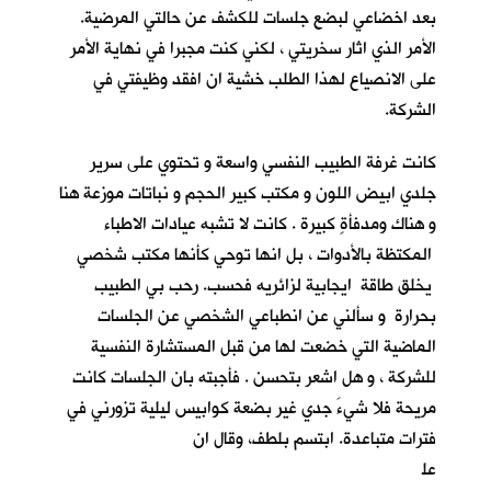
بعد اخضاعي لبضع جلسات للكشف عن حالتي المرضية.
الأمر الذي اثار سخريتي ، لكني كنت مجبرا في نهاية الأمر
على الانصياع لهذا الطلب خشية ان افقد وظيفتي في
الشركة.
كانت غرفة الطبيب النفسي واسعة و تحتوي على سرير
جلدي ابيض اللون و مكتب كبير الحجم و نباتات موزعة هنا
و هناك ومدفأةٍ كبيرة . كانت لا تشبه عيادات الاطباء
المكتظة بالأدوات ، بل انها توحي كأنها مكتب شخصي
يخلق طاقة ايجابية لزائريه فحسب. رحب بي الطبيب
بحرارة و سألني عن انطباعي الشخصي عن الجلسات
الماضية التي خضعت لها من قبل المستشارة النفسية
للشركة ، و هل اشعر بتحسن . فأجبته بان الجلسات كانت
مريحة فلا شيءَ جدي غير بضعة كوابيس ليلية تزورني في
فترات متباعدة. ابتسم بلطف، وقال ان
عل