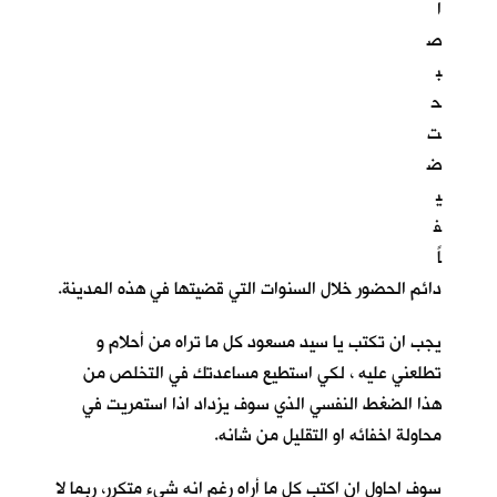
ا
ص
ب
ح
ت
ض
ي
ف
اً
دائم الحضور خلال السنوات التي قضيتها في هذه المدينة.
يجب ان تكتب يا سيد مسعود كل ما تراه من أحلام و
تطلعني عليه ، لكي استطيع مساعدتك في التخلص من
هذا الضغط النفسي الذي سوف يزداد اذا استمريت في
محاولة اخفائه او التقليل من شانه.
سوف احاول ان اكتب كل ما أراه رغم انه شيء متكرر، ربما لا