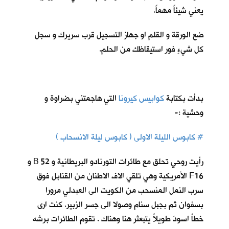
يعني شيئاً مهماً.
ضع الورقة و القلم او جهاز التسجيل قرب سريرك و سجل
كل شيءٍ فور استيقاظك من الحلم.
بدأت بكتابة
كوابيس كيرونا
ا
لتي هاجمتني بضراوة و
وحشية :-
# كابوس الليلة الاولى ( كابوس ليلة الانسحاب )
رأيت روحي تحلق مع طائرات التورنادو البريطانية و 52 B و
F16 الأمريكية وهي تلقي الاف الاطنان من القنابل فوق
سرب النمل المنسحب من الكويت الى العبدلي مرورا
بسفوان ثم بجبل سنام وصولا الى جسر الزبير. كنت ارى
خطاً اسودَ طويلاً يتبعثر هنا وهناك . تقوم الطائرات برشه