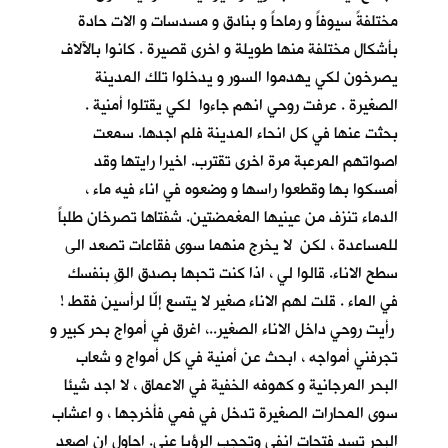
مختلفةً سيوفاً و رماحاً و بنادق و مسدسات و الات حادة
بأشكال مختلفة منها طويلة و اخرى قصيرة . كانوا بالآلاف
يصرخون لكي يهدموا السور و يدخلوا تلك المدينة
الصغيرة . عرفت روحي انهم جاءوا لكي يقتلوا أمنية .
بحثت عنها في كل انحاء المدينة فلم اجدها. سمعت
اصواتهم المرعبة مرة اخرى تقترب. اخيرا رايتها وقد
أمسكوا بها وقطعوا راسها و وضعوه في اناء فيه ماء ،
الدماء تنزف من عينيها المغمضتين. شفتاها تصرخان طلباً
للمساعدة ، لكن لا يخرج منهما سوى فقاعات تصعد الى
سطح الاناء. قالوا لي ، اذا كنت تحبها بصدق القِ بنفسك
في الماء . قلت لهم الاناء صغير لا يتسع إلّا لرأسين فقط !
رأيت روحي داخل الاناء الصغير..، اغرق في أمواج بحر كبير و
تجرفني أمواجه ، ابحث عن أمنية في كل أمواج و شعاب
البحر المرجانية و كهوفه الخفية في الاعماق ، لا اجد شيئا
سوى المحارات الصغيرة تدخل في فمي فأخرجها ، و اعشاب
البحر تسد فتحات انفي وتحجب الرؤيا عني. احاول ان اصعد