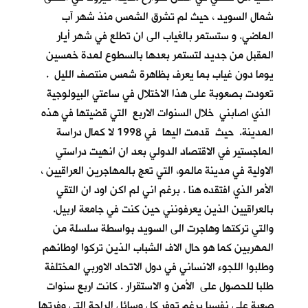
شمال السويد ، حيث لم تشرق الشمس منذ شهر آب
الماضي. و ستستمر بالغياب الى ان تطلع في شهر أيار
المقبل من جديد لتستمر بعدها بالسطوع لمدة خمسين
يوما دون غياب بما يعرف بظاهرة شمس منتصف الليل .
تعودت بصعوبة على هذا الاختلال في ساعتي البيولوجية
الذي اصابني خلال السنوات الاربع التي قضيتها في هذه
المدينة. حيث قدمت اليها في 1998 لا كمال دراسة
الماجستير في الاقتصاد الدولي بعد ان انهيت دراستي
الاولية في مدينة مالمو، التي تعج بالمهاجرين العراقيين ،
الأمر الذي افتقده هنا . برغم اني لم اكن اود ان التقي
بالعراقيين الذين يعرفونني حين كنت في جامعة اربيل.
والتي تركتها وهاجرت الى السويد بواسطة سلسلة من
المهربين كما هو حال الاف الشباب الذين تركوا اوطانهم
وطلبوا اللجوء الانساني في دول الاتحاد الاوربي المختلفة
طلبا للحصول على الأمن و الاستقرار . كانت اربع سنوات
صعبة علي نفسيا برغم توفر كل وسائل الراحة التي وفرتها