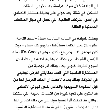
لي الجامعة خلال فترة الدراسة. بعد تخرجي ، انتقلت
للسكن في شقة بعد حولي على وظيفة مستشار اقتصادي
في احدى الشركات العالمية التي تعمل في مجال الصناعات
المعدنية و الطاقة.
وصلت للعيادة في الساعة السادسة مساءً –اقصد الثامنة
عشرة فلا معنى لكلمة مساءً هنا ، فاليوم كله مساء – حيث
كان موعدي الاسبوعي مع دكتور جودي (Dr. Goody) ، فقد
الزمتني الشركة التي توظفت بها بمراجعته في نهاية كل
اسبوع كشرط لقبولي بها . وذلك اثر توصية من
المستشارة النفسية التي قامت بمقابلتي لغرض توظيفي
في الشركة. وذلك بعدما لاحظت ان الملف المرسل لها من
قبل الحكومة السويدية والخاص بقبول لجوئي الانساني
قد احتوى على كمية كبيرة من الاحداث العنيفة التي عشتها
، والتي قد تحدث أثراً نفسيا سيئا علي في حالة اهمالي لها
(على حد وصف التقرير )، الذي قدمته المستشارة النفسية