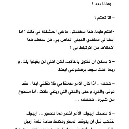
– وماذا بعد ؟
– الا تهتم ؟
-اهتم طبعا. هذا معتقدكِ ، ما هي المشكلة في ذلك ؟ انا
ايضا لي معتقدي الديني الخاص بي. هل يمنعكِ هذا
الاختلاف من الارتباط بي ؟
– لا يمكن ان نفترق بالتأكيد. لكن اهلي لن يقبلوا بكَ . و
ربما اهلك سوف يرفضونني ايضا.
– هههه .. اذا كان الأمر متعلقا بي فلا تقلقي ابدا ، فقد
توفى والديّ. و حتى والدتي التي ربتني ماتت . انا مقطوع
من شجرة ، ههههه …
– لا تضحك ارجوك. الأمر اخطر مما تتصور .. ، ارجوك
لنذهب قبل ان يتوقف المطر وتكتظ ساحة قلعة اربيل