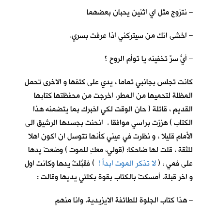
– نتزوج مثل اي اثنين يحبان بعضهما
– اخشى انك من سيتركني اذا عرفت بسري.
– أيُّ سرٍّ تخفينه يا تَوأم الروح ؟
كانت تجلس بجانبي تماما ، يدي على كتفها و الاخرى تحمل
المظلة لتحميها من المطر. اخرجت من محفظتها كتابها
القديم ، قائلة ( حان الوقت لكي اخبرك بما يتضمنه هذا
الكتاب ) هززت براسي موافقا . انحنت بجسدها الرشيق الى
الأمام قليلا ، و نظرت في عيني كأنها تتوسل ان اكون اهلا
للثقة ، قلت لها ضاحكا: (قولي، معكِ للموت ) وضعتْ يدها
على فمي ، (
لا تذكر الموت ابداً !
) فقبَّلتُ يدها وكانت اول
و اخر قبلة. أمسكتْ بالكتاب بقوة بكلتي يديها وقالت :
– هذا كتاب الجلوة للطائفة الايزيدية. وانا منهم