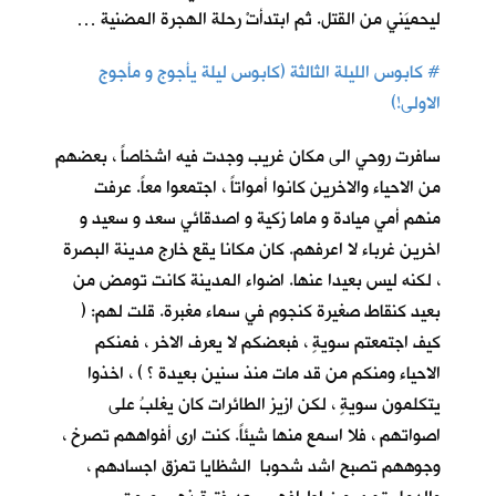
ليحميَني من القتل. ثم ابتدأتْ رحلة الهجرة المضنية …
#
كابوس الليلة الثالثة (كابوس ليلة يأجوج و مأجوج
الاولى!)
سافرت روحي الى مكان غريب وجدت فيه اشخاصاً ، بعضهم
من الاحياء والاخرين كانوا أمواتاً ، اجتمعوا معاً. عرفت
منهم أمي ميادة و ماما زكية و اصدقائي سعد و سعيد و
اخرين غرباء لا اعرفهم. كان مكانا يقع خارج مدينة البصرة
، لكنه ليس بعيدا عنها. اضواء المدينة كانت تومض من
بعيد كنقاط صغيرة كنجوم في سماء مغبرة. قلت لهم: (
كيف اجتمعتم سويةٍ ، فبعضكم لا يعرف الاخر ، فمنكم
الاحياء ومنكم من قد مات منذ سنين بعيدة ؟ ) ، اخذوا
يتكلمون سويةٍ ، لكن ازيز الطائرات كان يغلبُ على
اصواتهم ، فلا اسمع منها شيئاً. كنت ارى أفواههم تصرخ ،
وجوههم تصبح اشد شحوبا الشظايا تمزق اجسادهم ،