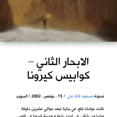
الابحار الثاني –
كوابيس كيرونا
مدونة
مسعود كاكا علي
/ 15 ، نوفمبر ، 2002 / السويد
كانت عيادته تقع في بناية تبعد حوالي عشرين دقيقة
مشيا من شقتي في احدى شوارع مدينة كيرونا في اقصى