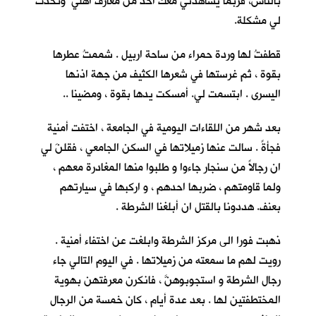
بالناس، فربما يشاهدني معك احدٌ من معارف اهلي وتحدث
لي مشكلة.
قطفتُ لها وردة حمراء من ساحة اربيل . شممتُ عطرها
بقوة ، ثم غرستها في شعرها الكثيف من جهة اذنها
اليسرى . ابتسمت لي. أمسكت يدها بقوة ، ومضينا ..
بعد شهر من اللقاءات اليومية في الجامعة ، اختفت أمنية
فجأةً . سالت عنها زميلاتها في السكن الجامعي ، فقلنَ لي
ان رجالاً من سنجار جاءوا و طلبوا منها المغادرة معهم ،
ولما قاومتهم ، ضربها احدهم ، و اركبها في سيارتهم
بعنف. هددونا بالقتل ان أبلغنا الشرطة .
ذهبت فورا الى مركز الشرطة وابلغت عن اختفاء أمنية .
رويت لهم ما سمعته من زميلاتها . في اليوم التالي جاء
رجال الشرطة و استجوبوهنَّ ، فانكرن معرفتهن بهوية
المختطفتين لها . بعد عدة أيام ، كان خمسة من الرجال