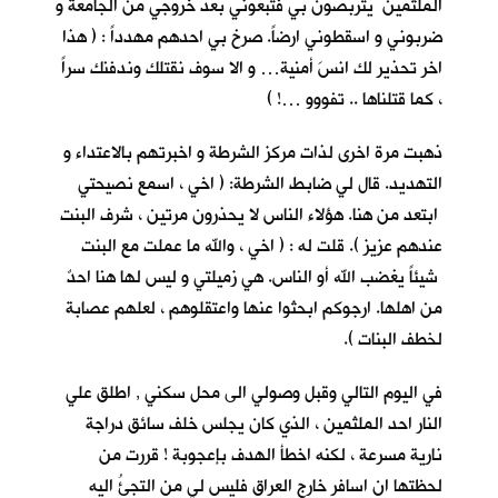
الملثمين يتربصون بي فتبعوني بعد خروجي من الجامعة و
ضربوني و اسقطوني ارضاً. صرخ بي احدهم مهدداً : ( هذا
اخر تحذير لك انسَ أمنية… و الا سوف نقتلك وندفنك سراً
، كما قتلناها .. تفووو …! )
ذهبت مرة اخرى لذات مركز الشرطة و اخبرتهم بالاعتداء و
التهديد. قال لي ضابط الشرطة: ( اخي ، اسمع نصيحتي
ابتعد من هنا. هؤلاء الناس لا يحذرون مرتين ، شرف البنت
عندهم عزيز ). قلت له : ( اخي ، والله ما عملت مع البنت
شيئاً يغضب الله أو الناس. هي زميلتي و ليس لها هنا احدٌ
من اهلها. ارجوكم ابحثوا عنها واعتقلوهم ، لعلهم عصابة
لخطف البنات ).
في اليوم التالي وقبل وصولي الى محل سكني , اطلق علي
النار احد الملثمين ، الذي كان يجلس خلف سائق دراجة
نارية مسرعة ، لكنه اخطأ الهدف بإعجوبة ! قررت من
لحظتها ان اسافر خارج العراق فليس لي من التجئُ اليه