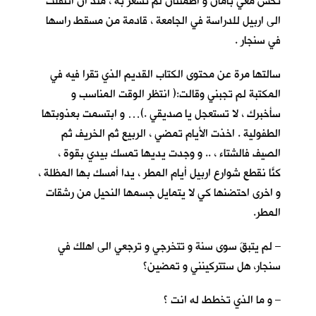
تحس معي بأمان و اطمئنان لم تشعر به ، منذ ان انتقلت
الى اربيل للدراسة في الجامعة ، قادمة من مسقط راسها
في سنجار .
سالتها مرة عن محتوى الكتاب القديم الذي تقرا فيه في
المكتبة لم تجبني وقالت:( انتظر الوقت المناسب و
سأخبرك ، لا تستعجل يا صديقي .)… و ابتسمت بعذوبتها
الطفولية . اخذت الأيام تمضي ، الربيع ثم الخريف ثم
الصيف فالشتاء ، .. و وجدت يديها تمسك بيدي بقوة ،
كنّا نقطع شوارع اربيل أيام المطر ، يداً أمسك بها المظلة ،
و اخرى احتضنها كي لا يتمايل جسمها النحيل من رشقات
المطر.
– لم يتبقَ سوى سنة و تتخرجي و ترجعي الى اهلك في
سنجار، هل ستتركينني و تمضين؟
– و ما الذي تخطط له انت ؟