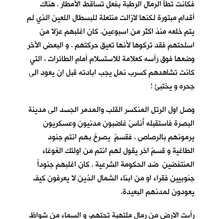
فكانت تطأُ الرمال الرطبة بفعل تساقط الأمطار . هناك
أقدام مبتورة لكنها لازالت منتعلة للبسطال اللعين الذي لم
يتم خلعه منذ اكثر من اسبوعين. كان اغلبهم عزلا من
اسلحتهم فقد تركوها لأنها تعيق حركتهم . و البعض الآخر
وضعها فوق رأسه كعلامة للاستسلام أمام الطائرات ، التي
كانت تشاهدهم كسرب نملٍ يجب ابادته قبل ان يعود الى
جحره و يختبئ !
وصل اول الرتل المنكسر القلب والمدمر الجسد الى مدينة
البصرة فاستقبله أُناسٌ غاضبون مدنيون وعسكريون
يرمونهم بالرصاص ، فقسمٌ يصرخ بهم انتم جنود
الطاغية و قسمٌ اخر يقول لهم انتم من اولئك الغوغاء
المنتفضين ضد الحكومة الشرعية . كان اغلبهم جنوداً
جنوبيين فقراء او من ابناء الشمال الذين لا يعرفون كيف
يعودون لمدنهم البعيدة.
رأيت الارض من رمال ملتهبة تحتهم، و السماء من شواظ