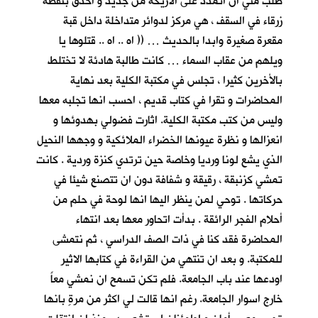
طلب مني ان اتمدد على الاريكة من جديد و أحدق بنقطة
زرقاء في السقف ، هي مركز لدوائر متداخلة داخل قبة
مقعرة صغيرة وابدا بالحديث … (( اه .. اه .. قتلوها يا
ويلهم من عقاب السماء … كانت طالبة هادئة لا تختلط
بالأخرين كثيرا ، تجلس في مكتبة الكلية بعد نهاية
المحاضرات و تقرا في كتاب قديم ، احسب انها تجلبه معها
وليس من كتب مكتبة الكلية. اثارت فضولي بهدوئها و
انعزالها و نظرة عيونها الخضراء الملائكية و وجهها النحيل
الذي يشع لونا ورديا وخاصة حين ترتدي كنزة وردية . كانت
تمشي كزنبقة ، رقيقة و شفافة دون ان تتصنع شيئا في
حركاتها . توحي لمن ينظر اليها انها لوحة في حلم من
أحلام الفجر الرائقة . بدأت اتحاور معها بعد انتهاء
المحاضرة فقد كنا في ذات الصف الدراسي ، ثم نتمشى
للمكتبة. و بعد ان تنتهي من القراءة في كتابها الاثير
اودعها عند باب الجامعة. فلم تكن تسمح ان نمشي معاً
خارج اسوار الجامعة. رغم انها قالت لي اكثر من مرةٍ بانها