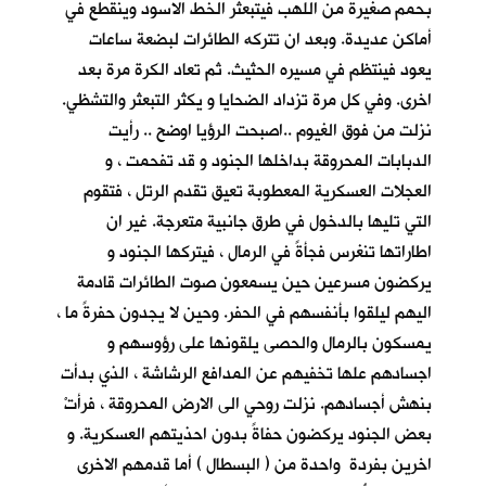
بحمم صغيرة من اللهب فيتبعثر الخط الاسود وينقطع في
أماكن عديدة. وبعد ان تتركه الطائرات لبضعة ساعات
يعود فينتظم في مسيره الحثيث. ثم تعاد الكرة مرة بعد
اخرى. وفي كل مرة تزداد الضحايا و يكثر التبعثر والتشظي.
نزلت من فوق الغيوم ..اصبحت الرؤيا اوضح .. رأيت
الدبابات المحروقة بداخلها الجنود و قد تفحمت ، و
العجلات العسكرية المعطوبة تعيق تقدم الرتل ، فتقوم
التي تليها بالدخول في طرق جانبية متعرجة. غير ان
اطاراتها تنغرس فجأةً في الرمال ، فيتركها الجنود و
يركضون مسرعين حين يسمعون صوت الطائرات قادمة
اليهم ليلقوا بأنفسهم في الحفر. وحين لا يجدون حفرةً ما ،
يمسكون بالرمال والحصى يلقونها على رؤوسهم و
اجسادهم علها تخفيهم عن المدافع الرشاشة ، الذي بدأت
بنهش أجسادهم. نزلت روحي الى الارض المحروقة ، فرأتْ
بعض الجنود يركضون حفاةً بدون احذيتهم العسكرية. و
اخرين بفردة واحدة من ( البسطال ) أما قدمهم الاخرى