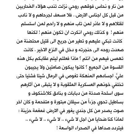
من نار و نحاس فوقهم. روحي نزلت تندب هؤلاء المُحاربين
من قبل كل اجناس الارض . فلا مسعف لجرحاهم و لا نادب
لقتلاهم و لا عاذر لمن تاب منهم و لا راحم لمن استسلم
منهم ! و كذلك روحي انكرت ان تكون منهم ! لكنها
كانت تبكي عليهم و تطير من جريح الى قتيل محتضنة من
صعدت روحه الى حنجرته و دخل في النزع الاخير . كانت
تهمس فيهم من انتم ؟ ماذا فعلتم ليتم عقابكم بكل هذه
القسوة من الجميع ؟ كانوا يبكون صامتين ولا يجيبون
عليّ. اجسادهم المنهكة تغوص في الرمال شيئا فشئياً حتى
تختفي خوذهم العسكرية المثقوبة و لا يتبقى من آثارهم
سوى اسلحة صدئة من دبابات و بنادق كلاشنكوف و
بساطيل تحوي جزءاً من سيقان مبتورة و متفحمة و كان اخر
صوت يصدر من كل جندي يغور في الارض غمغمة حزينة :
لماذا كنا ضحايا من اجل لا شيء .. لا شيء .. لا شيء ..
فيتردد صداها في الصحراء الواسعة !