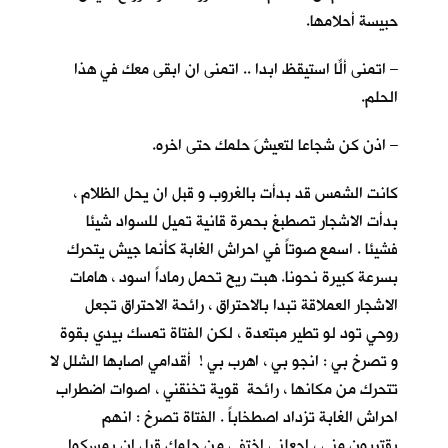
حبيسة أحلامها.
– اتمنى ألّا استيقظ ابدا .. اتمنى ان ابقى معكِ في هذا
الحلم.
– اذن كن شجاعا لتعيشَ حلمك حتى اخره.
كانت الشمس قد بدأت بالغروب و قبل ان يحل الظلام ،
بدأت الاشجار تصطبغ بحمرة قانية تميل للسواد شيئا
فشيئا . اسمع صوتاً في احراش الغابة كأنما جيش يتحرك
بسرعة كبيرة نحونا. هبت ريح تحمل رماداً اسود ، هامات
الاشجار العملاقة تبدا بالاحتراق ، رائحة الاحتراق تجعل
روحي تود لو تطير مبتعدة ، لكن الفتاة تمسك بيدي بقوة
و تصرخ بي : انجو بي ، اهرب بي ! أقدامي اصابها الشلل لا
تتحرك من مكانها ، رائحة قوية تخنقني ، اصوات اضطراب
احراش الغابة تزداد اصطخاباً . الفتاة تصرخ : انهم
يقتربون مني ، اجعلني اختفي من حلمك قبل ان يمسكوا