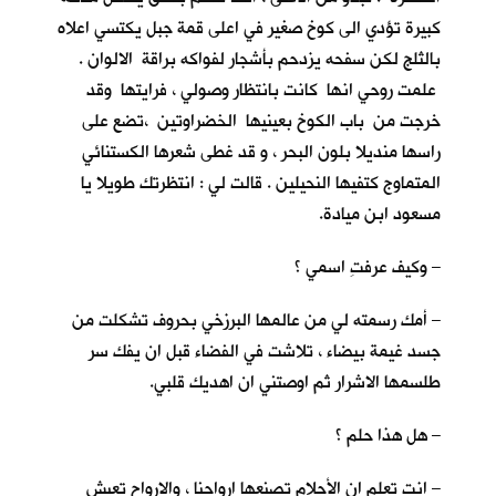
كبيرة تؤدي الى كوخ صغير في اعلى قمة جبل يكتسي اعلاه
بالثلج لكن سفحه يزدحم بأشجار لفواكه براقة الالوان .
علمت روحي انها كانت بانتظار وصولي ، فرايتها وقد
خرجت من باب الكوخ بعينيها الخضراوتين ،تضع على
راسها منديلا بلون البحر ، و قد غطى شعرها الكستنائي
المتماوج كتفيها النحيلين . قالت لي : انتظرتك طويلا يا
مسعود ابن ميادة.
– وكيف عرفتِ اسمي ؟
– أمك رسمته لي من عالمها البرزخي بحروف تشكلت من
جسد غيمة بيضاء ، تلاشت في الفضاء قبل ان يفك سر
طلسمها الاشرار ثم اوصتني ان اهديك قلبي.
– هل هذا حلم ؟
– انت تعلم ان الأحلام تصنعها ارواحنا ، والارواح تعيش