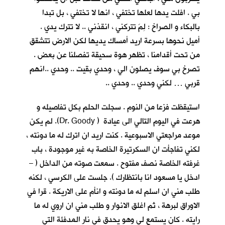
بي . افلت يدها لعلها تختفي ، انها لا تختفي ، بل تبدا
بالبكاء و الصراخ : لِمَ تتركني ، انقذني .. لا تترك يدي .
أميل نحوها بسرعة اريد أمساك يديها لكن الارض تتشقق
من تحت أقدامنا ، تظهر هوة سحيقة تفصلنا عن بعض .
تصرخ بي سوف يصلون الي ، وحدي بقيت .. وحدي ..انهم
قربي … لكني وحدي .. وحدي ..
استيقظت فزعا من النوم . سجلت الحلم بكل تفاصيله و
هرعت في اليوم التالي الى عيادة ( Dr. Goody). لم يكن
موعد مراجعتي الاسبوعية . كنت اريد ان اترك له ما دونته ،
لكني تفاجأت ان السكرتيرة الخاصة به غير موجودة ، باب
غرفته الخاصة نصف مفتوح . سمعت صوته من الداخل ( –
ادخل يا مسعود انا بانتظارك ). جلست على الكرسي ، لكنه
طلب مني ان اسلم له ما دونته و انأم على الاريكة . قرا في
الاوراق لبرهة ، ثم اغلق الانوار و طلب مني ان اروي له ما
رايته . كان يستمع لي وهو يحدق في نار المدفئة التي