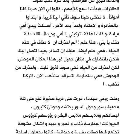
والدماء تجري من اطرافهم. بعد فترة ذهب صوت
الطائرات، فبدأت اسمع كلأمهم . قالوا لي الان صرنا كلنا
أمواتاً . لا تخشى شيئا سوف تأتي الينا قريبا. و ابتدأوا
بالمغادرة و الاختفاء واحداً بعد الآخر . أمسكتُ بيديَّ أمي
ميادة ،و قلت لها (لا تتركيني يا أمي وحيدا) . قالت: ( لا
تخف يا بني ، هذا حلم ! الم احذرك ان لا تخاف في هذه
الحياة ، فهي حلم ايضا! عليك ان تسافر بعيدا لتصل الينا،
فنحن بانتظارك في مكان جميل غير هذا المكان الموحش.
لكن احذرك من المياه فهي سوف تُغرق قلبك . واحذرك من
الوحوش فهي ستطاردك لتسرقه. سنذهب الان ، اتركنا
نذهب ..)
رحلت روحي مجددا ، مررت على قرية صغيرة تقع على تلة
محمية بسور وحول السور يحتشد وحوشٌ كثيرون ،
اجسادهم وملابسهم ملابس البشر و رؤوسهم كرؤوس
الحيوانات المفترسة ذئاب و نمور و دببة و اشكال مشوهة
تجتمع فيها صفات بشرية و حيوانية . كانوا يحملون اسلحةً