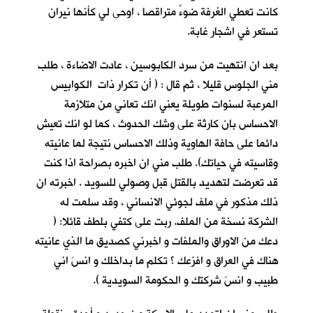
كانت تعطي الغرفة ضوءً متراقصا ، اوحى لي كأنها نيران
تستعر في اشجار غابة.
بعد ان انتهيت من سرد الكابوسين ، عادت الاضاءة ، طلب
مني الجلوس قليلا ، ثم قال : ( أن تكرار ذات الكوابيس
المرعبة لسنوات طويلة يعني انك تعاني من متلازمة
الاحساس بان كارثة على وشك الحدوث ، كما لو انك تعيش
دائما على حافة الهاوية وذلك الاحساس نتيجة لما عانيته
وقاسيته في حياتك). طلب مني ان اخبره بصراحة اذا كنت
قد تعرضت لتهديد بالقتل قبل وصولي للسويد . اخبرته ان
ذلك مذكور في ملف لجوئي الانساني ، وقد سلمت له
الشركة نسخة من الملف. ربت على كتفي بلطف قائلا: (
دعك من الاوراق والملفات و اخبرني كصديق ما الذي عانيته
هناك في العراق و افزعك ؟ تكلم ما بداخلك و انسَ اني
طبيب و انسَ شركتك و الحكومة السويدية ).