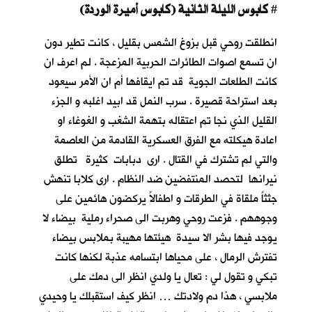
كابوس الليلة الثانية (كابوس أميرة الوردة)
#
انطلقت روحي قبل بزوغ الشمس بقليل ، كانت تطير دون
ان تسمع اصوات الطائرات الحربية المزعجة . لم اعرف ان
كانت الطلعات الجوية قد تم ايقافها أم ان الأمر سيعود
بعد استراحة قصيرة . سرب النمل قد ابيد اغلبه و الجزء
القليل الذي نجا تم اعتقاله بتهمة الشغب و الغوغاء او
اعادة هيكلته مع الفرق العسكرية القادمة من العاصمة
والتي لم تشترك في القتال . ارى دبابات كثيرة تطلق
نيرانها لتحصد المنتفضين ضد النظام . ارى كلابا تنهش
جثثاً ملقاة في الطرقات و اطفالاً يركضون هائمين على
وجوههم . فزعت روحي وهربت الى صحراء رملية بيضاء لا
يوجد فيها بشر الا سيدة هيئتها مهيبة بملابس بيضاء
تفترش الرمال ، على محياها ابتسامه عذبة لكنها كانت
تبكي و تقول لي : تعال يا ولدي انظر الى دمك على
ملابسي ، هذا دم ولادتك … انظر كيف استقبلك يا وحيدي