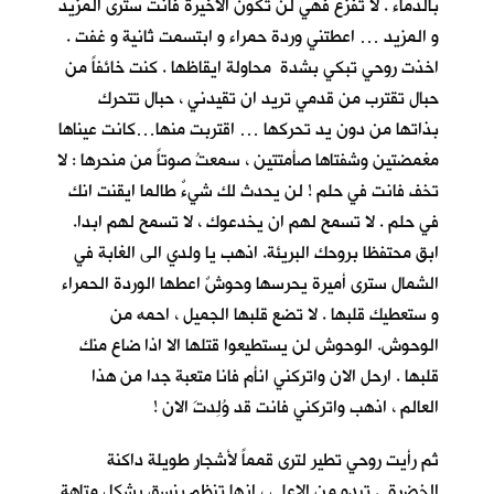
بالدماء . لا تفزع فهي لن تكون الاخيرة فانت سترى المزيد
و المزيد … اعطتني وردة حمراء و ابتسمت ثانية و غفت .
اخذت روحي تبكي بشدة محاولة ايقاظها . كنت خائفاً من
حبال تقترب من قدمي تريد ان تقيدني ، حبال تتحرك
بذاتها من دون يد تحركها … اقتربت منها…كانت عيناها
مغمضتين وشفتاها صأمتتين ، سمعتُ صوتاً من منحرها : لا
تخف فانت في حلم ! لن يحدث لك شيءٌ طالما ايقنت انك
في حلم . لا تسمح لهم ان يخدعوك ، لا تسمح لهم ابدا.
ابق محتفظا بروحك البريئة. اذهب يا ولدي الى الغابة في
الشمال سترى أميرة يحرسها وحوشٌ اعطها الوردة الحمراء
و ستعطيك قلبها . لا تضع قلبها الجميل ، احمه من
الوحوش. الوحوش لن يستطيعوا قتلها الا اذا ضاع منك
قلبها . ارحل الان واتركني انأم فانا متعبة جدا من هذا
العالم ، اذهب واتركني فانت قد وُلِدتَ الان !
ثم رأيت روحي تطير لترى قمماً لأشجارٍ طويلة داكنة
الخضرة . تبدو من الاعلى ، انها تنظم بنسق يشكل متاهة