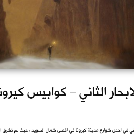
ابحار الثاني – كوابيس كيرون
تي في احدى شوارع مدينة كيرونا في اقصى شمال السويد ، حيث لم تشرق ا