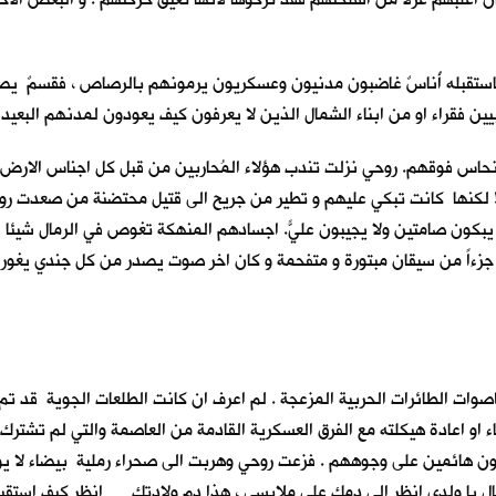
استقبله أُناسٌ غاضبون مدنيون وعسكريون يرمونهم بالرصاص ، فقسمٌ يصرخ
ين فقراء او من ابناء الشمال الذين لا يعرفون كيف يعودون لمدنهم البعيدة
حاس فوقهم. روحي نزلت تندب هؤلاء المُحاربين من قبل كل اجناس الارض . ف
 لكنها كانت تبكي عليهم و تطير من جريح الى قتيل محتضنة من صعدت روح
ا يبكون صامتين ولا يجيبون عليّ. اجسادهم المنهكة تغوص في الرمال شيئا ف
اً من سيقان مبتورة و متفحمة و كان اخر صوت يصدر من كل جندي يغور في ا
ت الطائرات الحربية المزعجة . لم اعرف ان كانت الطلعات الجوية قد تم ا
وغاء او اعادة هيكلته مع الفرق العسكرية القادمة من العاصمة والتي لم تشت
ركضون هائمين على وجوههم . فزعت روحي وهربت الى صحراء رملية بيضاء لا 
عال يا ولدي انظر الى دمك على ملابسي ، هذا دم ولادتك … انظر كيف استقبل