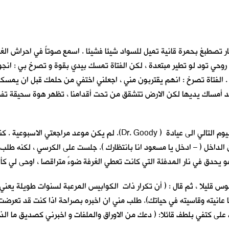
 تصطبغ بحمرة قانية تميل للسواد شيئا فشيئا . اسمع صوتاً في احراش الغا
جعل روحي تود لو تطير مبتعدة ، لكن الفتاة تمسك بيدي بقوة و تصرخ بي : انج
الفتاة تصرخ : انهم يقتربون مني ، اجعلني اختفي من حلمك قبل ان يمسكوا بي
رعة اريد أمساك يديها لكن الارض تتشقق من تحت أقدامنا ، تظهر هوة سحيق
استيقظت فزعا من النوم . سجلت الحلم بكل تفاصيله و هرعت في اليوم التالي ال
خل ( – ادخل يا مسعود انا بانتظارك ). جلست على الكرسي ، لكنه طلب مني ا
هو يحدق في نار المدفئة التي كانت تعطي الغرفة ضوءً متراقصا ، اوحى لي كأن
س قليلا ، ثم قال : ( أن تكرار ذات الكوابيس المرعبة لسنوات طويلة يعن
ا عانيته وقاسيته في حياتك). طلب مني ان اخبره بصراحة اذا كنت قد تعرضت
ى كتفي بلطف قائلا: ( دعك من الاوراق والملفات و اخبرني كصديق ما الذي 