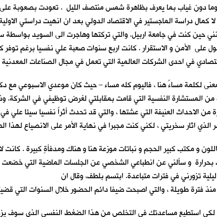
ما دون غياب بما يعرف بظاهرة شمس منتصف الليل . تعودت بصعوبة على هذ
لاربع التي قضيتها في هذه المدينة. حيث قدمت اليها في 1998 لا كمال دراسة الماجستير في الاقتصاد الدولي بعد
رفونني حين كنت في جامعة اربيل. والتي تركتها وهاجرت الى السويد بواسطة 
صول على الأمن و الاستقرار . كانت اربع سنوات صعبة علي نفسيا برغم توفر كل
دي في احدى الشركات العالمية التي تعمل في مجال الصناعات المعدنية و 
 من المستشارة النفسية التي قامت بمقابلتي لغرض توظيفي في الشركة. وذ
ن الاحداث العنيفة التي عشتها ، والتي قد تحدث أثراً نفسيا سيئا علي في 
لذي اثار سخريتي ، لكني كنت مجبرا في نهاية الأمر على الانصياع لهذا ا
 و مكتب كبير الحجم و نباتات موزعة هنا و هناك ومدفأةٍ كبيرة . كانت لا ت
حرارة و سألني عن انطباعي الشخصي عن الجلسات الماضية التي خضعت لها
لية تزورني في فترات متباعدة. ابتسم بلطف، وقال ان
نذ فترة طويلة ، والتي اصبحت ضيفاً دائم الحضور خلال السنوات التي قضيت
، لكي استطيع مساعدتك في التخلص من هذا الضغط النفسي الذي سوف يزداد 