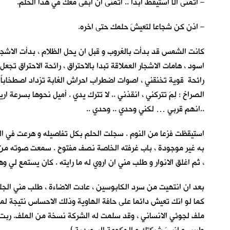
– اتمنى ألّا استيقظ ابدا .. اتمنى ان ابقى معكِ في هذا الحلم.
– اذن كن شجاعا لتعيشَ حلمك حتى اخره.
كانت الشمس قد بدأت بالغروب و قبل ان يحل الظلام ، بدأت الاشجار
اسود ، هامات الاشجار العملاقة تبدا بالاحتراق ، رائحة الاحتراق ت
رائحة قوية تخنقني ، اصوات اضطراب احراش الغابة تزداد اصطخاباً . 
الصراخ : لِمَ تتركني ، انقذني .. لا تترك يدي . أميل نحوها بس
..انهم قربي … لكني وحدي .. وحدي ..
به غير موجودة ، باب غرفته الخاصة نصف مفتوح . سمعت صوته من الدا
، ثم اغلق الانوار و طلب مني ان اروي له ما رايته . كان يستمع لي و
بعد ان انتهيت من سرد الكابوسين ، عادت الاضاءة ، طلب مني الجلو
كما لو انك تعيش دائما على حافة الهاوية وذلك الاحساس نتيجة لم
ملف لجوئي الانساني ، وقد سلمت له الشركة نسخة من الملف. ربت عل