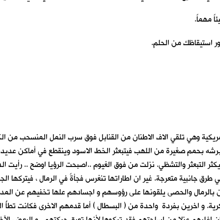
ً مهماً.
ر استيقاظك من الحلم.
روحي تحلق مع طائرات التورنادو البريطانية و 52 B و F16 الأمريكية وهي تلقي الاف الاطنان من القنابل ف
ئرات برشه بحمم صغيرة من اللهب فيتبعثر الخط الاسود وينقطع في أماكن عدي
يكثر التبعثر والتشظي. نزلت من فوق الغيوم ..اصبحت الرؤيا اوضح .. رأيت ال
في طرق جانبية متعرجة. غير ان اطاراتها تنغرس فجأةً في الرمال ، فيتركه
كون بالرمال والحصى يلقونها على رؤوسهم و اجسادهم علها تخفيهم عن المد
. و اخرين بفردة واحدة من ( البسطال ) أما قدمهم الاخرى فكانت تطأُ الرم
ن اغلبهم عزلا من اسلحتهم فقد تركوها لأنها تعيق حركتهم . و البعض الآخر