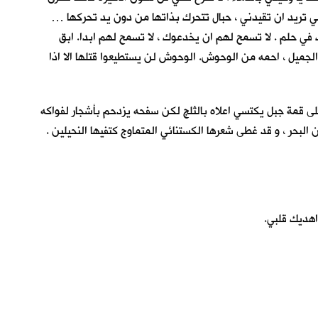
مي تريد ان تقيدني ، حبال تتحرك بذاتها من دون يد تحركها …
في حلم . لا تسمح لهم ان يخدعوك ، لا تسمح لهم ابدا. ابق
 الجميل ، احمه من الوحوش. الوحوش لن يستطيعوا قتلها الا اذا
على قمة جبل يكتسي اعلاه بالثلج لكن سفحه يزدحم بأشجار لفواكه
لبحر ، و قد غطى شعرها الكستنائي المتماوج كتفيها النحيلين .
اهديك قلبي.