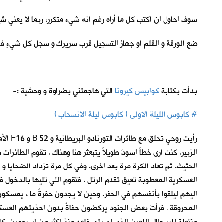
سوف احاول ان اكتب كل ما أراه رغم انه شيء متكرر، ربما لا يعني شيئا
ضع الورقة و القلم او جهاز التسجيل قرب سريرك و سجل كل شيءٍ فو
بدأت بكتابة
كوابيس كيرونا
ا
لتي هاجمتني بضراوة و وحشية :-
# كابوس الليلة الاولى ( كابوس ليلة الانسحاب )
رأيت 
الزبير. كنت ارى خطاً اسودَ طويلاً يتبعثر هنا وهناك . تقوم الطا
الحثيث. ثم تعاد الكرة مرة بعد اخرى. وفي كل مرة تزداد الضحايا و 
العسكرية المعطوبة تعيق تقدم الرتل ، فتقوم التي تليها بالدخول 
اليهم ليلقوا بأنفسهم في الحفر. وحين لا يجدون حفرةً ما ، يمس
المحروقة ، فرأتْ بعض الجنود يركضون حفاةً بدون احذيتهم العسكرية
منتعلة للبسطال اللعين الذي لم يتم خلعه منذ اكثر من اسبوعين. كا