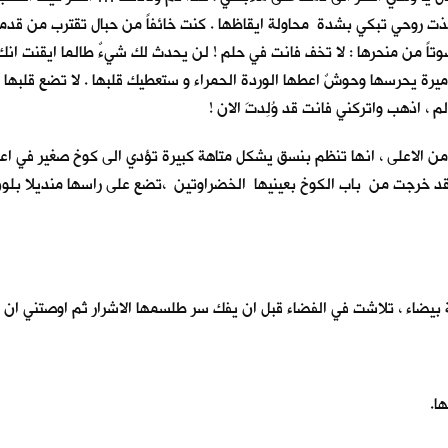
خذت روحي تبكي بشدة محاولة ايقاظها . كنت خائفاً من حبال تقترب من قد
ً من منحرها : لا تخف فانت في حلم ! لن يحدث لك شيءٌ طالما ايقنت انك 
ميرة يحرسها وحوشٌ اعطها الوردة الحمراء و ستعطيك قلبها . لا تضع قلبها
لم ، اذهب واتركني فانت قد وُلِدتَ الان !
و من الاعلى ، انها تنظم بنسق يشكل متاهة كبيرة تؤدي الى كوخ صغير في ا
قد خرجت من باب الكوخ بعينيها الخضراوتين ،تضع على راسها منديلا بلون ا
يضاء ، تلاشت في الفضاء قبل ان يفك سر طلسمها الاشرار ثم اوصتني ان 
ا.