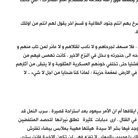
 بهم انتم جنود الطاغية و قسمٌ اخر يقول لهم انتم من اولئك
.
لا مسعف لجرحاهم و لا نادب لقتلاهم و لا عاذر لمن تاب منهم و
ه الى حنجرته و دخل في النزع الاخير . كانت تهمس فيهم من
شئياً حتى تختفي خوذهم العسكرية المثقوبة و لا يتبقى من آثارهم
لارض غمغمة حزينة : لماذا كنا ضحايا من اجل لا شيء .. لا
يقافها أم ان الأمر سيعود بعد استراحة قصيرة . سرب النمل قد
رك في القتال . ارى دبابات كثيرة تطلق نيرانها لتحصد المنتفضين
يوجد فيها بشر الا سيدة هيئتها مهيبة بملابس بيضاء تفترش
ك يا وحيدي بالدماء . لا تفزع فهي لن تكون الاخيرة فانت سترى