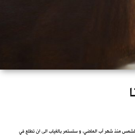
ا
لشمس منذ شهر آب الماضي. و ستستمر بالغياب الى ان تطلع في