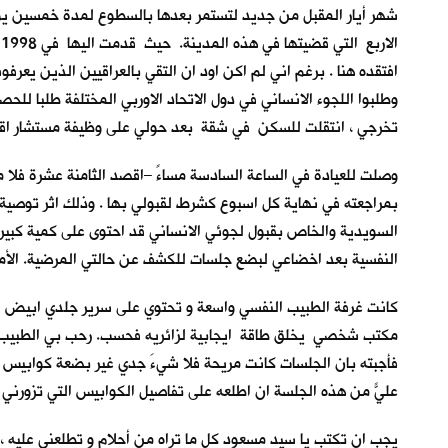
شهر أيار المقبل من جديد لتستمر بعدها بالسطوع لمدة خمسين يو
ا
افتقده هنا . برغم اني لم اكن اود ان التقي بالعراقيين الذين يع
وطلبوا اللجوء الانساني في دول الاتحاد الاوربي المختلفة طلبا للح
تخرجي ، انتقلت للسكن في شقة بعد حولي على وظيفة مستشار اقتصا
بمراجعته في نهاية كل اسبوع كشرط لقبولي بها . وذلك اثر توصية
السويدية والخاص بقبول لجوئي الانساني قد احتوى على كمية كبيرة م
النفسية بعد اخضاعي لبضع جلسات للكشف عن حالتي المرضية. الأمر ا
كانت غرفة الطبيب النفسي واسعة و تحتوي على سرير جلدي ابيض اللون
مكتب شخصي يخلق طاقة ايجابية لزائريه فحسب. رحب بي الطبيب ب
فأجبته بان الجلسات كانت مريحة فلا شيءَ جدي غير بضعة كوابيس لي
عليّ من هذه الجلسة ان اطلعه على تفاصيل الكوابيس التي تزورني م
يجب ان تكتب يا سيد مسعود كل ما تراه من أحلام و تطلعني عليه 