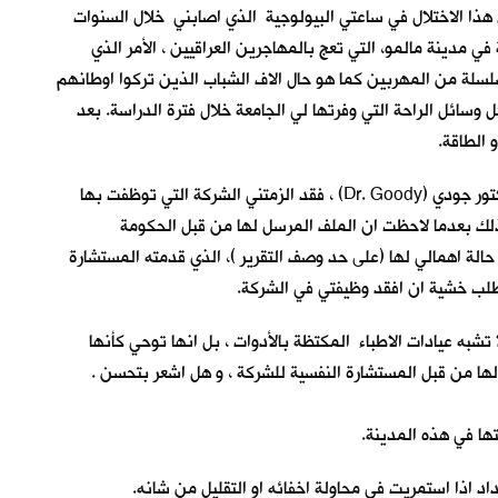
ا الاختلال في ساعتي البيولوجية الذي اصابني خلال السنوات
 ان انهيت دراستي الاولية في مدينة مالمو، التي تعج بالمهاجرين العراقيين ، الأمر الذي
سلسلة من المهربين كما هو حال الاف الشباب الذين تركوا اوطانهم
 وسائل الراحة التي وفرتها لي الجامعة خلال فترة الدراسة. بعد
الطاقة.
وصلت للعيادة في الساعة السادسة مساءً –اقصد الثامنة عشرة فلا معنى لكلمة مساءً هنا ، فاليوم كله مساء – حيث كان موعدي الاسبوعي مع دكتور جودي (Dr. Goody) ، فقد الزمتني الشركة التي توظفت بها
لك بعدما لاحظت ان الملف المرسل لها من قبل الحكومة
حالة اهمالي لها (على حد وصف التقرير )، الذي قدمته المستشارة
لطلب خشية ان افقد وظيفتي في الشركة.
شبه عيادات الاطباء المكتظة بالأدوات ، بل انها توحي كأنها
 من قبل المستشارة النفسية للشركة ، و هل اشعر بتحسن .
ها في هذه المدينة.
اذا استمريت في محاولة اخفائه او التقليل من شانه.