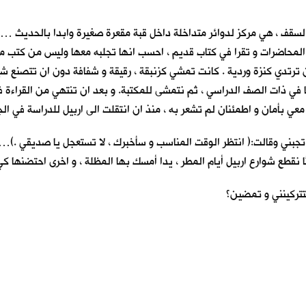
سقف ، هي مركز لدوائر متداخلة داخل قبة مقعرة صغيرة وابدا بالحديث … (( 
 المحاضرات و تقرا في كتاب قديم ، احسب انها تجلبه معها وليس من كتب مكت
ن ترتدي كنزة وردية . كانت تمشي كزنبقة ، رقيقة و شفافة دون ان تتصنع شي
كنا في ذات الصف الدراسي ، ثم نتمشى للمكتبة. و بعد ان تنتهي من القراءة 
س معي بأمان و اطمئنان لم تشعر به ، منذ ان انتقلت الى اربيل للدراسة في 
تجبني وقالت:( انتظر الوقت المناسب و سأخبرك ، لا تستعجل يا صديقي .)… 
ا نقطع شوارع اربيل أيام المطر ، يداً أمسك بها المظلة ، و اخرى احتضنها 
تتركينني و تمضين؟