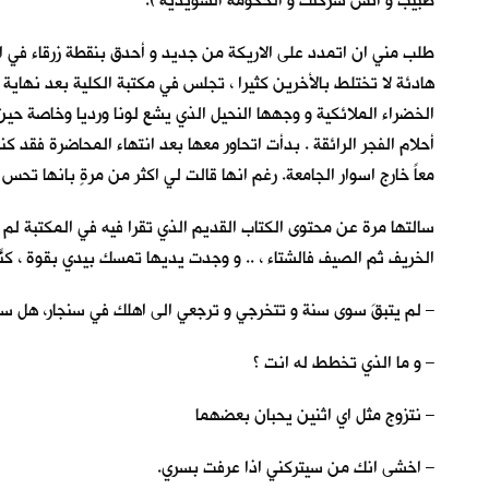
طبيب و انسَ شركتك و الحكومة السويدية ).
طلب مني ان اتمدد على الاريكة من جديد و أحدق بنقطة زرقاء في ال
هادئة لا تختلط بالأخرين كثيرا ، تجلس في مكتبة الكلية بعد نهاية
الخضراء الملائكية و وجهها النحيل الذي يشع لونا ورديا وخاصة حي
أحلام الفجر الرائقة . بدأت اتحاور معها بعد انتهاء المحاضرة فقد 
معاً خارج اسوار الجامعة. رغم انها قالت لي اكثر من مرةٍ بانها تح
سالتها مرة عن محتوى الكتاب القديم الذي تقرا فيه في المكتبة لم 
الخريف ثم الصيف فالشتاء ، .. و وجدت يديها تمسك بيدي بقوة ، كنّ
– لم يتبقَ سوى سنة و تتخرجي و ترجعي الى اهلك في سنجار، هل س
– و ما الذي تخطط له انت ؟
– نتزوج مثل اي اثنين يحبان بعضهما
– اخشى انك من سيتركني اذا عرفت بسري.