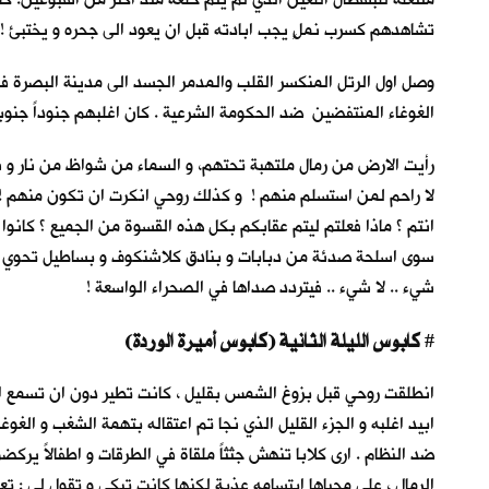
تشاهدهم كسرب نملٍ يجب ابادته قبل ان يعود الى جحره و يختبئ !
وصل اول الرتل المنكسر القلب والمدمر الجسد الى مدينة البصرة ف
الغوغاء المنتفضين ضد الحكومة الشرعية . كان اغلبهم جنوداً جنوبي
رأيت الارض من رمال ملتهبة تحتهم، و السماء من شواظ من نار و ن
لا راحم لمن استسلم منهم ! و كذلك روحي انكرت ان تكون منهم !
انتم ؟ ماذا فعلتم ليتم عقابكم بكل هذه القسوة من الجميع ؟ كانو
سوى اسلحة صدئة من دبابات و بنادق كلاشنكوف و بساطيل تحوي جزء
شيء .. لا شيء .. فيتردد صداها في الصحراء الواسعة !
كابوس الليلة الثانية (كابوس أميرة الوردة)
#
انطلقت روحي قبل بزوغ الشمس بقليل ، كانت تطير دون ان تسمع اصوا
ابيد اغلبه و الجزء القليل الذي نجا تم اعتقاله بتهمة الشغب و الغ
ضد النظام . ارى كلابا تنهش جثثاً ملقاة في الطرقات و اطفالاً ي
الرمال ، على محياها ابتسامه عذبة لكنها كانت تبكي و تقول لي : ت