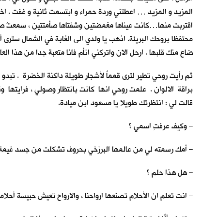
المزيد و المزيد … اعطتني وردة حمراء و ابتسمت ثانية و غفت . ا
اقتربت منها…كانت عيناها مغمضتين وشفتاها صأمتتين ، سمعتُ صوتا
محتفظا بروحك البريئة. اذهب يا ولدي الى الغابة في الشمال سترى أ
ضاع منك قلبها . ارحل الان واتركني انأم فانا متعبة جدا من هذا العا
ثم رأيت روحي تطير لترى قمماً لأشجارٍ طويلة داكنة الخضرة . تبد
براقة الالوان . علمت روحي انها كانت بانتظار وصولي ، فرايتها و
قالت لي : انتظرتك طويلا يا مسعود ابن ميادة.
– وكيف عرفتِ اسمي ؟
– أمك رسمته لي من عالمها البرزخي بحروف تشكلت من جسد غيمة ب
– هل هذا حلم ؟
– انت تعلم ان الأحلام تصنعها ارواحنا ، والارواح تعيش حبيسة أحلامه