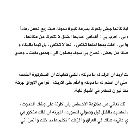
بة كأنما جيش يتحرك بسرعة كبيرة نحونا. هبت ريح تحمل رماداً
و بي ، اهرب بي ! أقدامي اصابها الشلل لا تتحرك من مكانها ،
 . افلت يدها لعلها تختفي ، انها لا تختفي ، بل تبدا بالبكاء و
ة تفصلنا عن بعض . تصرخ بي سوف يصلون الي ، وحدي بقيت .. وحدي
ى عيادة ( Dr. Goody). لم يكن موعد مراجعتي الاسبوعية . كنت اريد ان اترك له ما دونته ، لكني تفاجأت ان السكرتيرة الخاصة
ن اسلم له ما دونته و انأم على الاريكة . قرا في الاوراق لبرهة
ها نيران تستعر في اشجار غابة.
ي انك تعاني من متلازمة الاحساس بان كارثة على وشك الحدوث ،
 لتهديد بالقتل قبل وصولي للسويد . اخبرته ان ذلك مذكور في
عانيته هناك في العراق و افزعك ؟ تكلم ما بداخلك و انسَ اني