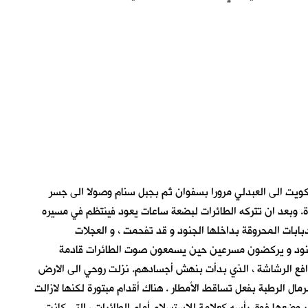
وق سرب النمل المنسحب من الكويت الى العبدلي مرورا بسفوان ثم بجبل سنام وصولا الى جسر
دة. وبعد ان تتركه الطائرات لبضعة ساعات يعود فينتظم في مسيره
دبابات المحروقة بداخلها الجنود و قد تفحمت ، و العجلات
ا الجنود و يركضون مسرعين حين يسمعون صوت الطائرات قادمة
افع الرشاشة ، الذي بدأت بنهش أجسادهم. نزلت روحي الى الارض
ال الرطبة بفعل تساقط الأمطار . هناك أقدام مبتورة لكنها لازالت
 وضعها فوق رأسه كعلامة للاستسلام أمام الطائرات ، التي كانت