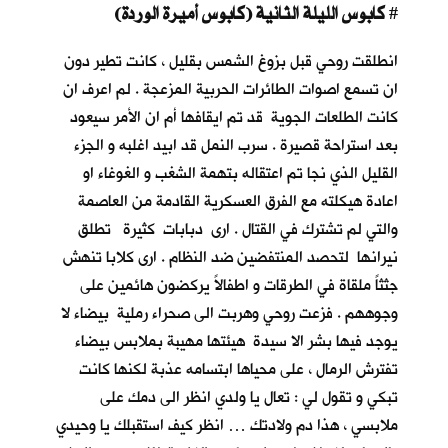
كابوس الليلة الثانية (كابوس أميرة الوردة)
#
انطلقت روحي قبل بزوغ الشمس بقليل ، كانت تطير دون
ان تسمع اصوات الطائرات الحربية المزعجة . لم اعرف ان
كانت الطلعات الجوية قد تم ايقافها أم ان الأمر سيعود
بعد استراحة قصيرة . سرب النمل قد ابيد اغلبه و الجزء
القليل الذي نجا تم اعتقاله بتهمة الشغب و الغوغاء او
اعادة هيكلته مع الفرق العسكرية القادمة من العاصمة
والتي لم تشترك في القتال . ارى دبابات كثيرة تطلق
نيرانها لتحصد المنتفضين ضد النظام . ارى كلابا تنهش
جثثاً ملقاة في الطرقات و اطفالاً يركضون هائمين على
وجوههم . فزعت روحي وهربت الى صحراء رملية بيضاء لا
يوجد فيها بشر الا سيدة هيئتها مهيبة بملابس بيضاء
تفترش الرمال ، على محياها ابتسامه عذبة لكنها كانت
تبكي و تقول لي : تعال يا ولدي انظر الى دمك على
ملابسي ، هذا دم ولادتك … انظر كيف استقبلك يا وحيدي