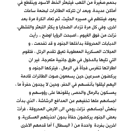
بحمم صغيرة من اللهب فيتبعثر الخط الاسود وينقطع في
أماكن عديدة. وبعد ان تتركه الطائرات لبضعة ساعات
يعود فينتظم في مسيره الحثيث. ثم تعاد الكرة مرة بعد
اخرى. وفي كل مرة تزداد الضحايا و يكثر التبعثر والتشظي.
نزلت من فوق الغيوم ..اصبحت الرؤيا اوضح .. رأيت
الدبابات المحروقة بداخلها الجنود و قد تفحمت ، و
العجلات العسكرية المعطوبة تعيق تقدم الرتل ، فتقوم
التي تليها بالدخول في طرق جانبية متعرجة. غير ان
اطاراتها تنغرس فجأةً في الرمال ، فيتركها الجنود و
يركضون مسرعين حين يسمعون صوت الطائرات قادمة
اليهم ليلقوا بأنفسهم في الحفر. وحين لا يجدون حفرةً ما ،
يمسكون بالرمال والحصى يلقونها على رؤوسهم و
اجسادهم علها تخفيهم عن المدافع الرشاشة ، الذي بدأت
بنهش أجسادهم. نزلت روحي الى الارض المحروقة ، فرأتْ
بعض الجنود يركضون حفاةً بدون احذيتهم العسكرية. و
اخرين بفردة واحدة من ( البسطال ) أما قدمهم الاخرى