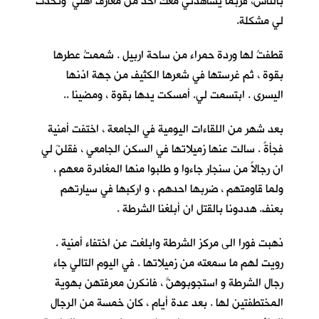
بالناس، فربما يشاهدني معك احدٌ من معارف اهلي وتحدث
لي مشكلة.
قطفتُ لها وردة حمراء من ساحة اربيل . شممتُ عطرها
بقوة ، ثم غرستها في شعرها الكثيف من جهة اذنها
اليسرى . ابتسمت لي. أمسكت يدها بقوة ، ومضينا ..
بعد شهر من اللقاءات اليومية في الجامعة ، اختفت أمنية
فجأةً . سالت عنها زميلاتها في السكن الجامعي ، فقلنَ لي
ان رجالاً من سنجار جاءوا و طلبوا منها المغادرة معهم ،
ولما قاومتهم ، ضربها احدهم ، و اركبها في سيارتهم
بعنف. هددونا بالقتل ان أبلغنا الشرطة .
ذهبت فورا الى مركز الشرطة وابلغت عن اختفاء أمنية .
رويت لهم ما سمعته من زميلاتها . في اليوم التالي جاء
رجال الشرطة و استجوبوهنَّ ، فانكرن معرفتهن بهوية
المختطفتين لها . بعد عدة أيام ، كان خمسة من الرجال