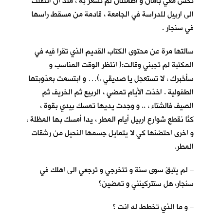
تحس معي بأمان و اطمئنان لم تشعر به ، منذ ان انتقلت
الى اربيل للدراسة في الجامعة ، قادمة من مسقط راسها
في سنجار .
سالتها مرة عن محتوى الكتاب القديم الذي تقرا فيه في
المكتبة لم تجبني وقالت:( انتظر الوقت المناسب و
سأخبرك ، لا تستعجل يا صديقي .)… و ابتسمت بعذوبتها
الطفولية . اخذت الأيام تمضي ، الربيع ثم الخريف ثم
الصيف فالشتاء ، .. و وجدت يديها تمسك بيدي بقوة ،
كنّا نقطع شوارع اربيل أيام المطر ، يداً أمسك بها المظلة ،
و اخرى احتضنها كي لا يتمايل جسمها النحيل من رشقات
المطر.
– لم يتبقَ سوى سنة و تتخرجي و ترجعي الى اهلك في
سنجار، هل ستتركينني و تمضين؟
– و ما الذي تخطط له انت ؟