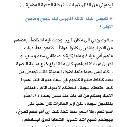
ليحميَني من القتل. ثم ابتدأتْ رحلة الهجرة المضنية …
#
كابوس الليلة الثالثة (كابوس ليلة يأجوج و مأجوج
الاولى!)
سافرت روحي الى مكان غريب وجدت فيه اشخاصاً ، بعضهم
من الاحياء والاخرين كانوا أمواتاً ، اجتمعوا معاً. عرفت
منهم أمي ميادة و ماما زكية و اصدقائي سعد و سعيد و
اخرين غرباء لا اعرفهم. كان مكانا يقع خارج مدينة البصرة
، لكنه ليس بعيدا عنها. اضواء المدينة كانت تومض من
بعيد كنقاط صغيرة كنجوم في سماء مغبرة. قلت لهم: (
كيف اجتمعتم سويةٍ ، فبعضكم لا يعرف الاخر ، فمنكم
الاحياء ومنكم من قد مات منذ سنين بعيدة ؟ ) ، اخذوا
يتكلمون سويةٍ ، لكن ازيز الطائرات كان يغلبُ على
اصواتهم ، فلا اسمع منها شيئاً. كنت ارى أفواههم تصرخ ،
وجوههم تصبح اشد شحوبا الشظايا تمزق اجسادهم ،