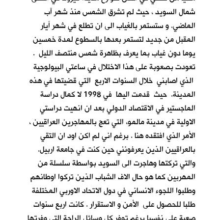
شمال السويد ، حيث لم تشرق الشمس منذ شهر آب
الماضي. و ستستمر بالغياب الى ان تطلع في شهر أيار
المقبل من جديد لتستمر بعدها بالسطوع لمدة خمسين
يوما دون غياب بما يعرف بظاهرة شمس منتصف الليل .
تعودت بصعوبة على هذا الاختلال في ساعتي البيولوجية
الذي اصابني خلال السنوات الاربع التي قضيتها في هذه
المدينة. حيث قدمت اليها في 1998 لا كمال دراسة
الماجستير في الاقتصاد الدولي بعد ان انهيت دراستي
الاولية في مدينة مالمو، التي تعج بالمهاجرين العراقيين ،
الأمر الذي افتقده هنا . برغم اني لم اكن اود ان التقي
بالعراقيين الذين يعرفونني حين كنت في جامعة اربيل.
والتي تركتها وهاجرت الى السويد بواسطة سلسلة من
المهربين كما هو حال الاف الشباب الذين تركوا اوطانهم
وطلبوا اللجوء الانساني في دول الاتحاد الاوربي المختلفة
طلبا للحصول على الأمن و الاستقرار . كانت اربع سنوات
صعبة علي نفسيا برغم توفر كل وسائل الراحة التي وفرتها