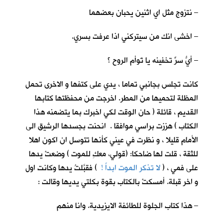
– نتزوج مثل اي اثنين يحبان بعضهما
– اخشى انك من سيتركني اذا عرفت بسري.
– أيُّ سرٍّ تخفينه يا تَوأم الروح ؟
كانت تجلس بجانبي تماما ، يدي على كتفها و الاخرى تحمل
المظلة لتحميها من المطر. اخرجت من محفظتها كتابها
القديم ، قائلة ( حان الوقت لكي اخبرك بما يتضمنه هذا
الكتاب ) هززت براسي موافقا . انحنت بجسدها الرشيق الى
الأمام قليلا ، و نظرت في عيني كأنها تتوسل ان اكون اهلا
للثقة ، قلت لها ضاحكا: (قولي، معكِ للموت ) وضعتْ يدها
على فمي ، (
لا تذكر الموت ابداً !
) فقبَّلتُ يدها وكانت اول
و اخر قبلة. أمسكتْ بالكتاب بقوة بكلتي يديها وقالت :
– هذا كتاب الجلوة للطائفة الايزيدية. وانا منهم