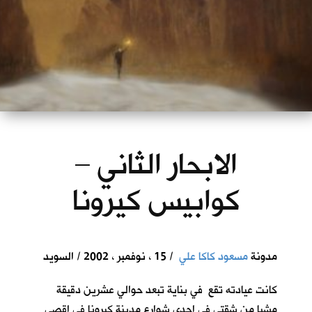
الابحار الثاني –
كوابيس كيرونا
مدونة
مسعود كاكا علي
/ 15 ، نوفمبر ، 2002 / السويد
كانت عيادته تقع في بناية تبعد حوالي عشرين دقيقة
مشيا من شقتي في احدى شوارع مدينة كيرونا في اقصى