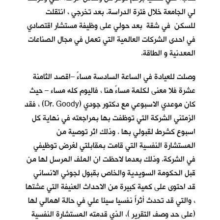
لي الجامعة خلال فترة الدراسة. بعد تخرجي ، انتقلت
للسكن في شقة بعد حولي على وظيفة مستشار اقتصادي
في احدى الشركات العالمية التي تعمل في مجال الصناعات
المعدنية و الطاقة.
وصلت للعيادة في الساعة السادسة مساءً –اقصد الثامنة
عشرة فلا معنى لكلمة مساءً هنا ، فاليوم كله مساء – حيث
كان موعدي الاسبوعي مع دكتور جودي (Dr. Goody) ، فقد
الزمتني الشركة التي توظفت بها بمراجعته في نهاية كل
اسبوع كشرط لقبولي بها . وذلك اثر توصية من
المستشارة النفسية التي قامت بمقابلتي لغرض توظيفي
في الشركة. وذلك بعدما لاحظت ان الملف المرسل لها من
قبل الحكومة السويدية والخاص بقبول لجوئي الانساني
قد احتوى على كمية كبيرة من الاحداث العنيفة التي عشتها
، والتي قد تحدث أثراً نفسيا سيئا علي في حالة اهمالي لها
(على حد وصف التقرير )، الذي قدمته المستشارة النفسية