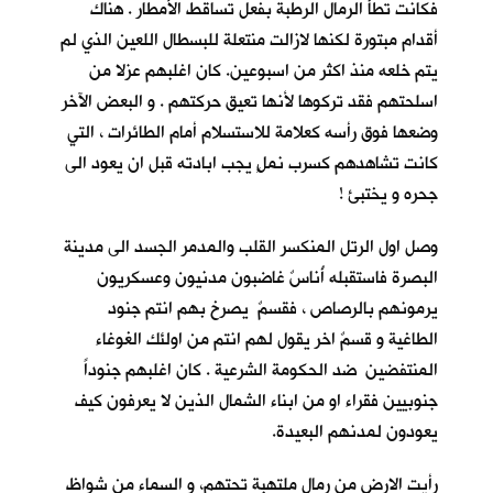
فكانت تطأُ الرمال الرطبة بفعل تساقط الأمطار . هناك
أقدام مبتورة لكنها لازالت منتعلة للبسطال اللعين الذي لم
يتم خلعه منذ اكثر من اسبوعين. كان اغلبهم عزلا من
اسلحتهم فقد تركوها لأنها تعيق حركتهم . و البعض الآخر
وضعها فوق رأسه كعلامة للاستسلام أمام الطائرات ، التي
كانت تشاهدهم كسرب نملٍ يجب ابادته قبل ان يعود الى
جحره و يختبئ !
وصل اول الرتل المنكسر القلب والمدمر الجسد الى مدينة
البصرة فاستقبله أُناسٌ غاضبون مدنيون وعسكريون
يرمونهم بالرصاص ، فقسمٌ يصرخ بهم انتم جنود
الطاغية و قسمٌ اخر يقول لهم انتم من اولئك الغوغاء
المنتفضين ضد الحكومة الشرعية . كان اغلبهم جنوداً
جنوبيين فقراء او من ابناء الشمال الذين لا يعرفون كيف
يعودون لمدنهم البعيدة.
رأيت الارض من رمال ملتهبة تحتهم، و السماء من شواظ