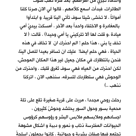
والدماء تجري من اطرافهم. بعد فترة ذهب صوت
الطائرات، فبدأت اسمع كلأمهم . قالوا لي الان صرنا كلنا
أمواتاً . لا تخشى شيئا سوف تأتي الينا قريبا. و ابتدأوا
بالمغادرة و الاختفاء واحداً بعد الآخر . أمسكتُ بيديَّ أمي
ميادة ،و قلت لها (لا تتركيني يا أمي وحيدا) . قالت: ( لا
تخف يا بني ، هذا حلم ! الم احذرك ان لا تخاف في هذه
الحياة ، فهي حلم ايضا! عليك ان تسافر بعيدا لتصل الينا،
فنحن بانتظارك في مكان جميل غير هذا المكان الموحش.
لكن احذرك من المياه فهي سوف تُغرق قلبك . واحذرك من
الوحوش فهي ستطاردك لتسرقه. سنذهب الان ، اتركنا
نذهب ..)
رحلت روحي مجددا ، مررت على قرية صغيرة تقع على تلة
محمية بسور وحول السور يحتشد وحوشٌ كثيرون ،
اجسادهم وملابسهم ملابس البشر و رؤوسهم كرؤوس
الحيوانات المفترسة ذئاب و نمور و دببة و اشكال مشوهة
تجتمع فيها صفات بشرية و حيوانية . كانوا يحملون اسلحةً