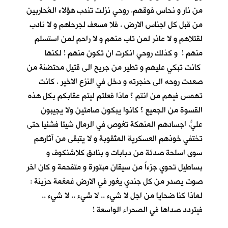
من نار و نحاس فوقهم. روحي نزلت تندب هؤلاء المُحاربين
من قبل كل اجناس الارض . فلا مسعف لجرحاهم و لا نادب
لقتلاهم و لا عاذر لمن تاب منهم و لا راحم لمن استسلم
منهم ! و كذلك روحي انكرت ان تكون منهم ! لكنها
كانت تبكي عليهم و تطير من جريح الى قتيل محتضنة من
صعدت روحه الى حنجرته و دخل في النزع الاخير . كانت
تهمس فيهم من انتم ؟ ماذا فعلتم ليتم عقابكم بكل هذه
القسوة من الجميع ؟ كانوا يبكون صامتين ولا يجيبون
عليّ. اجسادهم المنهكة تغوص في الرمال شيئا فشئياً حتى
تختفي خوذهم العسكرية المثقوبة و لا يتبقى من آثارهم
سوى اسلحة صدئة من دبابات و بنادق كلاشنكوف و
بساطيل تحوي جزءاً من سيقان مبتورة و متفحمة و كان اخر
صوت يصدر من كل جندي يغور في الارض غمغمة حزينة :
لماذا كنا ضحايا من اجل لا شيء .. لا شيء .. لا شيء ..
فيتردد صداها في الصحراء الواسعة !