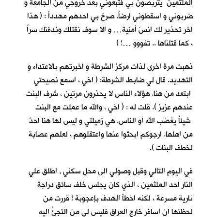
الملثمين يتربصون بي فتبعوني بعد خروجي من الجامعة و
ضربوني و اسقطوني ارضاً. صرخ بي احدهم مهدداً : ( هذا
اخر تحذير لك انسَ أمنية… و الا سوف نقتلك وندفنك سراً
، كما قتلناها .. تفووو …! )
ذهبت مرة اخرى لذات مركز الشرطة و اخبرتهم بالاعتداء و
التهديد. قال لي ضابط الشرطة: ( اخي ، اسمع نصيحتي
ابتعد من هنا. هؤلاء الناس لا يحذرون مرتين ، شرف البنت
عندهم عزيز ). قلت له : ( اخي ، والله ما عملت مع البنت
شيئاً يغضب الله أو الناس. هي زميلتي و ليس لها هنا احدٌ
من اهلها. ارجوكم ابحثوا عنها واعتقلوهم ، لعلهم عصابة
لخطف البنات ).
في اليوم التالي وقبل وصولي الى محل سكني , اطلق علي
النار احد الملثمين ، الذي كان يجلس خلف سائق دراجة
نارية مسرعة ، لكنه اخطأ الهدف بإعجوبة ! قررت من
لحظتها ان اسافر خارج العراق فليس لي من التجئُ اليه