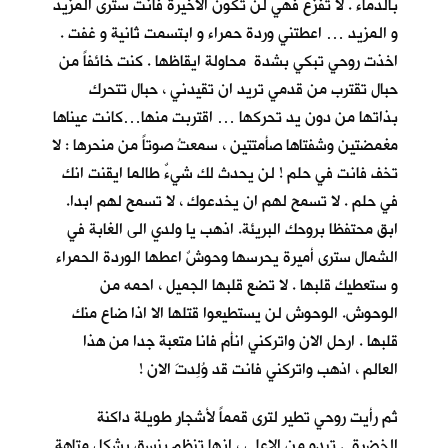
بالدماء . لا تفزع فهي لن تكون الاخيرة فانت سترى المزيد
و المزيد … اعطتني وردة حمراء و ابتسمت ثانية و غفت .
اخذت روحي تبكي بشدة محاولة ايقاظها . كنت خائفاً من
حبال تقترب من قدمي تريد ان تقيدني ، حبال تتحرك
بذاتها من دون يد تحركها … اقتربت منها…كانت عيناها
مغمضتين وشفتاها صأمتتين ، سمعتُ صوتاً من منحرها : لا
تخف فانت في حلم ! لن يحدث لك شيءٌ طالما ايقنت انك
في حلم . لا تسمح لهم ان يخدعوك ، لا تسمح لهم ابدا.
ابق محتفظا بروحك البريئة. اذهب يا ولدي الى الغابة في
الشمال سترى أميرة يحرسها وحوشٌ اعطها الوردة الحمراء
و ستعطيك قلبها . لا تضع قلبها الجميل ، احمه من
الوحوش. الوحوش لن يستطيعوا قتلها الا اذا ضاع منك
قلبها . ارحل الان واتركني انأم فانا متعبة جدا من هذا
العالم ، اذهب واتركني فانت قد وُلِدتَ الان !
ثم رأيت روحي تطير لترى قمماً لأشجارٍ طويلة داكنة
الخضرة . تبدو من الاعلى ، انها تنظم بنسق يشكل متاهة