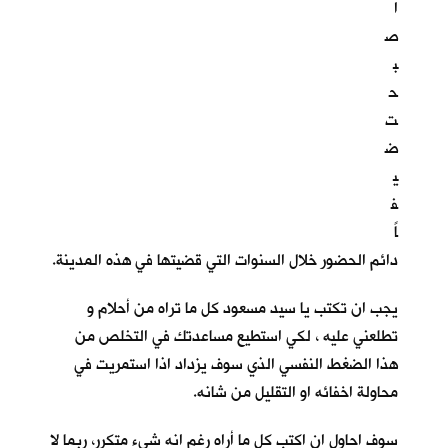
ا
ص
ب
ح
ت
ض
ي
ف
اً
دائم الحضور خلال السنوات التي قضيتها في هذه المدينة.
يجب ان تكتب يا سيد مسعود كل ما تراه من أحلام و
تطلعني عليه ، لكي استطيع مساعدتك في التخلص من
هذا الضغط النفسي الذي سوف يزداد اذا استمريت في
محاولة اخفائه او التقليل من شانه.
سوف احاول ان اكتب كل ما أراه رغم انه شيء متكرر، ربما لا