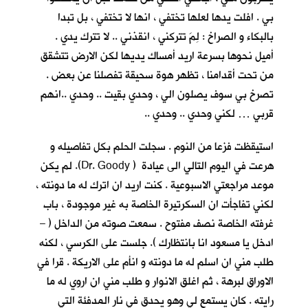
بي . افلت يدها لعلها تختفي ، انها لا تختفي ، بل تبدا
بالبكاء و الصراخ : لِمَ تتركني ، انقذني .. لا تترك يدي .
أميل نحوها بسرعة اريد أمساك يديها لكن الارض تتشقق
من تحت أقدامنا ، تظهر هوة سحيقة تفصلنا عن بعض .
تصرخ بي سوف يصلون الي ، وحدي بقيت .. وحدي ..انهم
قربي … لكني وحدي .. وحدي ..
استيقظت فزعا من النوم . سجلت الحلم بكل تفاصيله و
هرعت في اليوم التالي الى عيادة ( Dr. Goody). لم يكن
موعد مراجعتي الاسبوعية . كنت اريد ان اترك له ما دونته ،
لكني تفاجأت ان السكرتيرة الخاصة به غير موجودة ، باب
غرفته الخاصة نصف مفتوح . سمعت صوته من الداخل ( –
ادخل يا مسعود انا بانتظارك ). جلست على الكرسي ، لكنه
طلب مني ان اسلم له ما دونته و انأم على الاريكة . قرا في
الاوراق لبرهة ، ثم اغلق الانوار و طلب مني ان اروي له ما
رايته . كان يستمع لي وهو يحدق في نار المدفئة التي