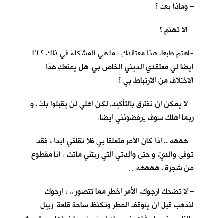
– وماذا بعد ؟
– الا تهتم ؟
-اهتم طبعا. هذا معتقدكِ ، ما هي المشكلة في ذلك ؟ انا
ايضا لي معتقدي الديني الخاص بي. هل يمنعكِ هذا
الاختلاف من الارتباط بي ؟
– لا يمكن ان نفترق بالتأكيد. لكن اهلي لن يقبلوا بكَ . و
ربما اهلك سوف يرفضونني ايضا.
– هههه .. اذا كان الأمر متعلقا بي فلا تقلقي ابدا ، فقد
توفى والديّ. و حتى والدتي التي ربتني ماتت . انا مقطوع
من شجرة ، ههههه …
– لا تضحك ارجوك. الأمر اخطر مما تتصور .. ، ارجوك
لنذهب قبل ان يتوقف المطر وتكتظ ساحة قلعة اربيل