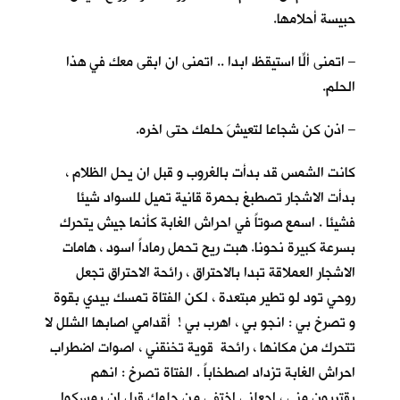
حبيسة أحلامها.
– اتمنى ألّا استيقظ ابدا .. اتمنى ان ابقى معكِ في هذا
الحلم.
– اذن كن شجاعا لتعيشَ حلمك حتى اخره.
كانت الشمس قد بدأت بالغروب و قبل ان يحل الظلام ،
بدأت الاشجار تصطبغ بحمرة قانية تميل للسواد شيئا
فشيئا . اسمع صوتاً في احراش الغابة كأنما جيش يتحرك
بسرعة كبيرة نحونا. هبت ريح تحمل رماداً اسود ، هامات
الاشجار العملاقة تبدا بالاحتراق ، رائحة الاحتراق تجعل
روحي تود لو تطير مبتعدة ، لكن الفتاة تمسك بيدي بقوة
و تصرخ بي : انجو بي ، اهرب بي ! أقدامي اصابها الشلل لا
تتحرك من مكانها ، رائحة قوية تخنقني ، اصوات اضطراب
احراش الغابة تزداد اصطخاباً . الفتاة تصرخ : انهم
يقتربون مني ، اجعلني اختفي من حلمك قبل ان يمسكوا