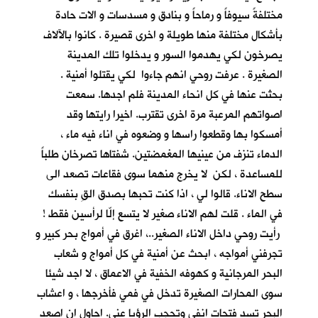
مختلفةً سيوفاً و رماحاً و بنادق و مسدسات و الات حادة
بأشكال مختلفة منها طويلة و اخرى قصيرة . كانوا بالآلاف
يصرخون لكي يهدموا السور و يدخلوا تلك المدينة
الصغيرة . عرفت روحي انهم جاءوا لكي يقتلوا أمنية .
بحثت عنها في كل انحاء المدينة فلم اجدها. سمعت
اصواتهم المرعبة مرة اخرى تقترب. اخيرا رايتها وقد
أمسكوا بها وقطعوا راسها و وضعوه في اناء فيه ماء ،
الدماء تنزف من عينيها المغمضتين. شفتاها تصرخان طلباً
للمساعدة ، لكن لا يخرج منهما سوى فقاعات تصعد الى
سطح الاناء. قالوا لي ، اذا كنت تحبها بصدق القِ بنفسك
في الماء . قلت لهم الاناء صغير لا يتسع إلّا لرأسين فقط !
رأيت روحي داخل الاناء الصغير..، اغرق في أمواج بحر كبير و
تجرفني أمواجه ، ابحث عن أمنية في كل أمواج و شعاب
البحر المرجانية و كهوفه الخفية في الاعماق ، لا اجد شيئا
سوى المحارات الصغيرة تدخل في فمي فأخرجها ، و اعشاب
البحر تسد فتحات انفي وتحجب الرؤيا عني. احاول ان اصعد