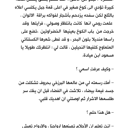
كبيرة تؤدي الى كوخ صغير في اعلى قمة جبل يكتسي اعلاه
بالثلج لكن سفحه يزدحم بأشجار لفواكه براقة الالوان .
علمت روحي انها كانت بانتظار وصولي ، فرايتها وقد
خرجت من باب الكوخ بعينيها الخضراوتين ،تضع على
راسها منديلا بلون البحر ، و قد غطى شعرها الكستنائي
المتماوج كتفيها النحيلين . قالت لي : انتظرتك طويلا يا
مسعود ابن ميادة.
– وكيف عرفتِ اسمي ؟
– أمك رسمته لي من عالمها البرزخي بحروف تشكلت من
جسد غيمة بيضاء ، تلاشت في الفضاء قبل ان يفك سر
طلسمها الاشرار ثم اوصتني ان اهديك قلبي.
– هل هذا حلم ؟
– انت تعلم ان الأحلام تصنعها ارواحنا ، والارواح تعيش