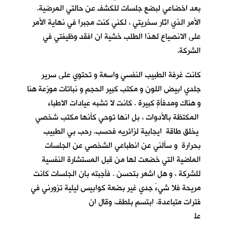
بعد اخضاعي لبضع جلسات للكشف عن حالتي المرضية.
الأمر الذي اثار سخريتي ، لكني كنت مجبرا في نهاية الأمر
على الانصياع لهذا الطلب خشية ان افقد وظيفتي في
الشركة.
كانت غرفة الطبيب النفسي واسعة و تحتوي على سرير
جلدي ابيض اللون و مكتب كبير الحجم و نباتات موزعة هنا
و هناك ومدفأةٍ كبيرة . كانت لا تشبه عيادات الاطباء
المكتظة بالأدوات ، بل انها توحي كأنها مكتب شخصي
يخلق طاقة ايجابية لزائريه فحسب. رحب بي الطبيب
بحرارة و سألني عن انطباعي الشخصي عن الجلسات
الماضية التي خضعت لها من قبل المستشارة النفسية
للشركة ، و هل اشعر بتحسن . فأجبته بان الجلسات كانت
مريحة فلا شيءَ جدي غير بضعة كوابيس ليلية تزورني في
فترات متباعدة. ابتسم بلطف، وقال ان
عل