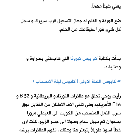
يعني شيئاً مهماً.
ضع الورقة و القلم او جهاز التسجيل قرب سريرك و سجل
كل شيءٍ فور استيقاظك من الحلم.
بدأت بكتابة
كوابيس كيرونا
ا
لتي هاجمتني بضراوة و
وحشية :-
# كابوس الليلة الاولى ( كابوس ليلة الانسحاب )
رأيت روحي تحلق مع طائرات التورنادو البريطانية و 52 B و
F16 الأمريكية وهي تلقي الاف الاطنان من القنابل فوق
سرب النمل المنسحب من الكويت الى العبدلي مرورا
بسفوان ثم بجبل سنام وصولا الى جسر الزبير. كنت ارى
خطاً اسودَ طويلاً يتبعثر هنا وهناك . تقوم الطائرات برشه