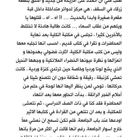
طلب مني ان اتمدد على الاريكة من جديد و أحدق بنقطة
زرقاء في السقف ، هي مركز لدوائر متداخلة داخل قبة
مقعرة صغيرة وابدا بالحديث … (( اه .. اه .. قتلوها يا
ويلهم من عقاب السماء … كانت طالبة هادئة لا تختلط
بالأخرين كثيرا ، تجلس في مكتبة الكلية بعد نهاية
المحاضرات و تقرا في كتاب قديم ، احسب انها تجلبه معها
وليس من كتب مكتبة الكلية. اثارت فضولي بهدوئها و
انعزالها و نظرة عيونها الخضراء الملائكية و وجهها النحيل
الذي يشع لونا ورديا وخاصة حين ترتدي كنزة وردية . كانت
تمشي كزنبقة ، رقيقة و شفافة دون ان تتصنع شيئا في
حركاتها . توحي لمن ينظر اليها انها لوحة في حلم من
أحلام الفجر الرائقة . بدأت اتحاور معها بعد انتهاء
المحاضرة فقد كنا في ذات الصف الدراسي ، ثم نتمشى
للمكتبة. و بعد ان تنتهي من القراءة في كتابها الاثير
اودعها عند باب الجامعة. فلم تكن تسمح ان نمشي معاً
خارج اسوار الجامعة. رغم انها قالت لي اكثر من مرةٍ بانها