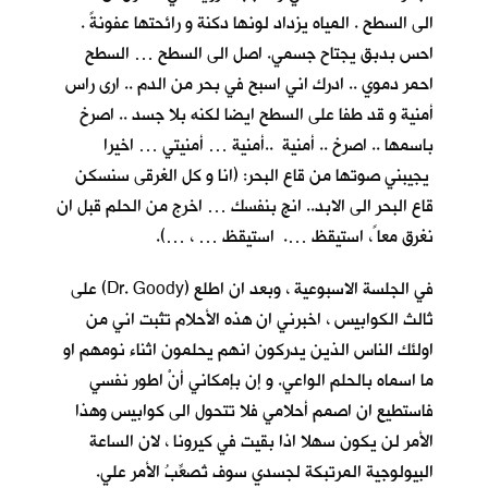
الى السطح . المياه يزداد لونها دكنة و رائحتها عفونةً .
احس بدبق يجتاح جسمي. اصل الى السطح … السطح
احمر دموي .. ادرك اني اسبح في بحر من الدم .. ارى راس
أمنية و قد طفا على السطح ايضا لكنه بلا جسد .. اصرخ
باسمها .. اصرخ .. أمنية ..أمنية … أمنيتي … اخيرا
يجيبني صوتها من قاع البحر: (انا و كل الغرقى سنسكن
قاع البحر الى الابد.. انج بنفسك … اخرج من الحلم قبل ان
نغرق معا ً، استيقظ …. استيقظ … ، …).
في الجلسة الاسبوعية ، وبعد ان اطلع (Dr. Goody) على
ثالث الكوابيس ، اخبرني ان هذه الأحلام تثبت اني من
اولئك الناس الذين يدركون انهم يحلمون اثناء نومهم او
ما اسماه بالحلم الواعي. و إن بإمكاني أنْ اطور نفسي
فاستطيع ان اصمم أحلامي فلا تتحول الى كوابيس وهذا
الأمر لن يكون سهلا اذا بقيت في كيرونا ، لان الساعة
البيولوجية المرتبكة لجسدي سوف تُصعِّبُ الأمر علي.