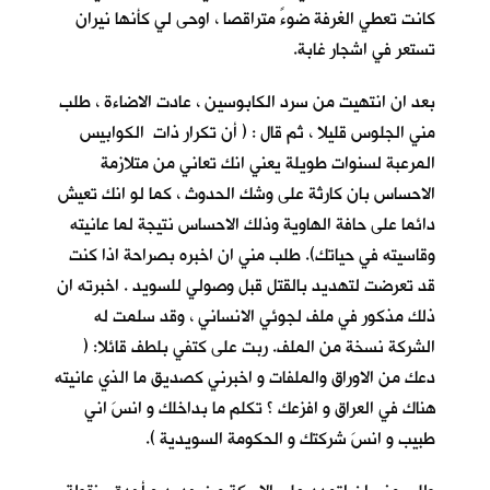
كانت تعطي الغرفة ضوءً متراقصا ، اوحى لي كأنها نيران
تستعر في اشجار غابة.
بعد ان انتهيت من سرد الكابوسين ، عادت الاضاءة ، طلب
مني الجلوس قليلا ، ثم قال : ( أن تكرار ذات الكوابيس
المرعبة لسنوات طويلة يعني انك تعاني من متلازمة
الاحساس بان كارثة على وشك الحدوث ، كما لو انك تعيش
دائما على حافة الهاوية وذلك الاحساس نتيجة لما عانيته
وقاسيته في حياتك). طلب مني ان اخبره بصراحة اذا كنت
قد تعرضت لتهديد بالقتل قبل وصولي للسويد . اخبرته ان
ذلك مذكور في ملف لجوئي الانساني ، وقد سلمت له
الشركة نسخة من الملف. ربت على كتفي بلطف قائلا: (
دعك من الاوراق والملفات و اخبرني كصديق ما الذي عانيته
هناك في العراق و افزعك ؟ تكلم ما بداخلك و انسَ اني
طبيب و انسَ شركتك و الحكومة السويدية ).