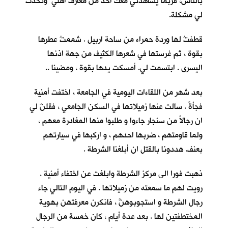
بالناس، فربما يشاهدني معك احدٌ من معارف اهلي وتحدث
لي مشكلة.
قطفتُ لها وردة حمراء من ساحة اربيل . شممتُ عطرها
بقوة ، ثم غرستها في شعرها الكثيف من جهة اذنها
اليسرى . ابتسمت لي. أمسكت يدها بقوة ، ومضينا ..
بعد شهر من اللقاءات اليومية في الجامعة ، اختفت أمنية
فجأةً . سالت عنها زميلاتها في السكن الجامعي ، فقلنَ لي
ان رجالاً من سنجار جاءوا و طلبوا منها المغادرة معهم ،
ولما قاومتهم ، ضربها احدهم ، و اركبها في سيارتهم
بعنف. هددونا بالقتل ان أبلغنا الشرطة .
ذهبت فورا الى مركز الشرطة وابلغت عن اختفاء أمنية .
رويت لهم ما سمعته من زميلاتها . في اليوم التالي جاء
رجال الشرطة و استجوبوهنَّ ، فانكرن معرفتهن بهوية
المختطفتين لها . بعد عدة أيام ، كان خمسة من الرجال