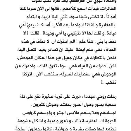
والدماء تجري من اطرافهم. بعد فترة ذهب صوت
الطائرات، فبدأت اسمع كلأمهم . قالوا لي الان صرنا كلنا
أمواتاً . لا تخشى شيئا سوف تأتي الينا قريبا. و ابتدأوا
بالمغادرة و الاختفاء واحداً بعد الآخر . أمسكتُ بيديَّ أمي
ميادة ،و قلت لها (لا تتركيني يا أمي وحيدا) . قالت: ( لا
تخف يا بني ، هذا حلم ! الم احذرك ان لا تخاف في هذه
الحياة ، فهي حلم ايضا! عليك ان تسافر بعيدا لتصل الينا،
فنحن بانتظارك في مكان جميل غير هذا المكان الموحش.
لكن احذرك من المياه فهي سوف تُغرق قلبك . واحذرك من
الوحوش فهي ستطاردك لتسرقه. سنذهب الان ، اتركنا
نذهب ..)
رحلت روحي مجددا ، مررت على قرية صغيرة تقع على تلة
محمية بسور وحول السور يحتشد وحوشٌ كثيرون ،
اجسادهم وملابسهم ملابس البشر و رؤوسهم كرؤوس
الحيوانات المفترسة ذئاب و نمور و دببة و اشكال مشوهة
تجتمع فيها صفات بشرية و حيوانية . كانوا يحملون اسلحةً