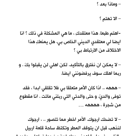
– وماذا بعد ؟
– الا تهتم ؟
-اهتم طبعا. هذا معتقدكِ ، ما هي المشكلة في ذلك ؟ انا
ايضا لي معتقدي الديني الخاص بي. هل يمنعكِ هذا
الاختلاف من الارتباط بي ؟
– لا يمكن ان نفترق بالتأكيد. لكن اهلي لن يقبلوا بكَ . و
ربما اهلك سوف يرفضونني ايضا.
– هههه .. اذا كان الأمر متعلقا بي فلا تقلقي ابدا ، فقد
توفى والديّ. و حتى والدتي التي ربتني ماتت . انا مقطوع
من شجرة ، ههههه …
– لا تضحك ارجوك. الأمر اخطر مما تتصور .. ، ارجوك
لنذهب قبل ان يتوقف المطر وتكتظ ساحة قلعة اربيل