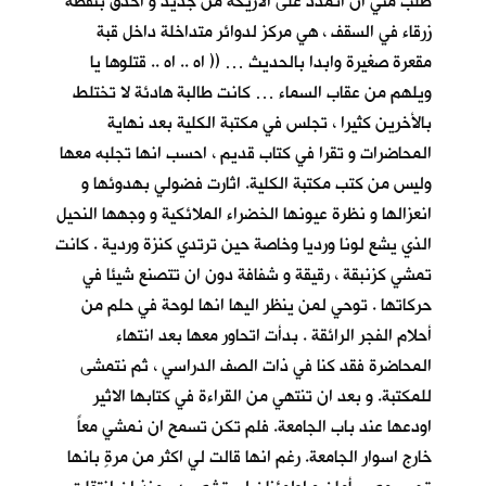
طلب مني ان اتمدد على الاريكة من جديد و أحدق بنقطة
زرقاء في السقف ، هي مركز لدوائر متداخلة داخل قبة
مقعرة صغيرة وابدا بالحديث … (( اه .. اه .. قتلوها يا
ويلهم من عقاب السماء … كانت طالبة هادئة لا تختلط
بالأخرين كثيرا ، تجلس في مكتبة الكلية بعد نهاية
المحاضرات و تقرا في كتاب قديم ، احسب انها تجلبه معها
وليس من كتب مكتبة الكلية. اثارت فضولي بهدوئها و
انعزالها و نظرة عيونها الخضراء الملائكية و وجهها النحيل
الذي يشع لونا ورديا وخاصة حين ترتدي كنزة وردية . كانت
تمشي كزنبقة ، رقيقة و شفافة دون ان تتصنع شيئا في
حركاتها . توحي لمن ينظر اليها انها لوحة في حلم من
أحلام الفجر الرائقة . بدأت اتحاور معها بعد انتهاء
المحاضرة فقد كنا في ذات الصف الدراسي ، ثم نتمشى
للمكتبة. و بعد ان تنتهي من القراءة في كتابها الاثير
اودعها عند باب الجامعة. فلم تكن تسمح ان نمشي معاً
خارج اسوار الجامعة. رغم انها قالت لي اكثر من مرةٍ بانها