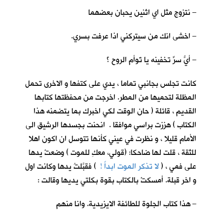
– نتزوج مثل اي اثنين يحبان بعضهما
– اخشى انك من سيتركني اذا عرفت بسري.
– أيُّ سرٍّ تخفينه يا تَوأم الروح ؟
كانت تجلس بجانبي تماما ، يدي على كتفها و الاخرى تحمل
المظلة لتحميها من المطر. اخرجت من محفظتها كتابها
القديم ، قائلة ( حان الوقت لكي اخبرك بما يتضمنه هذا
الكتاب ) هززت براسي موافقا . انحنت بجسدها الرشيق الى
الأمام قليلا ، و نظرت في عيني كأنها تتوسل ان اكون اهلا
للثقة ، قلت لها ضاحكا: (قولي، معكِ للموت ) وضعتْ يدها
على فمي ، (
لا تذكر الموت ابداً !
) فقبَّلتُ يدها وكانت اول
و اخر قبلة. أمسكتْ بالكتاب بقوة بكلتي يديها وقالت :
– هذا كتاب الجلوة للطائفة الايزيدية. وانا منهم