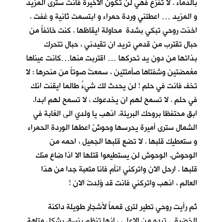
بالدماء . لا تفزع فهي لن تكون الاخيرة فانت سترى المزيد
و المزيد … اعطتني وردة حمراء و ابتسمت ثانية و غفت .
اخذت روحي تبكي بشدة محاولة ايقاظها . كنت خائفاً من
حبال تقترب من قدمي تريد ان تقيدني ، حبال تتحرك
بذاتها من دون يد تحركها … اقتربت منها…كانت عيناها
مغمضتين وشفتاها صأمتتين ، سمعتُ صوتاً من منحرها : لا
تخف فانت في حلم ! لن يحدث لك شيءٌ طالما ايقنت انك
في حلم . لا تسمح لهم ان يخدعوك ، لا تسمح لهم ابدا.
ابق محتفظا بروحك البريئة. اذهب يا ولدي الى الغابة في
الشمال سترى أميرة يحرسها وحوشٌ اعطها الوردة الحمراء
و ستعطيك قلبها . لا تضع قلبها الجميل ، احمه من
الوحوش. الوحوش لن يستطيعوا قتلها الا اذا ضاع منك
قلبها . ارحل الان واتركني انأم فانا متعبة جدا من هذا
العالم ، اذهب واتركني فانت قد وُلِدتَ الان !
ثم رأيت روحي تطير لترى قمماً لأشجارٍ طويلة داكنة
الخضرة . تبدو من الاعلى ، انها تنظم بنسق يشكل متاهة