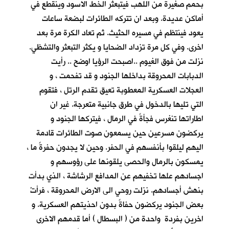
بحمم صغيرة من اللهب فيتبعثر الخط الاسود وينقطع في
أماكن عديدة. وبعد ان تتركه الطائرات لبضعة ساعات
يعود فينتظم في مسيره الحثيث. ثم تعاد الكرة مرة بعد
اخرى. وفي كل مرة تزداد الضحايا و يكثر التبعثر والتشظي.
نزلت من فوق الغيوم ..اصبحت الرؤيا اوضح .. رأيت
الدبابات المحروقة بداخلها الجنود و قد تفحمت ، و
العجلات العسكرية المعطوبة تعيق تقدم الرتل ، فتقوم
التي تليها بالدخول في طرق جانبية متعرجة. غير ان
اطاراتها تنغرس فجأةً في الرمال ، فيتركها الجنود و
يركضون مسرعين حين يسمعون صوت الطائرات قادمة
اليهم ليلقوا بأنفسهم في الحفر. وحين لا يجدون حفرةً ما ،
يمسكون بالرمال والحصى يلقونها على رؤوسهم و
اجسادهم علها تخفيهم عن المدافع الرشاشة ، الذي بدأت
بنهش أجسادهم. نزلت روحي الى الارض المحروقة ، فرأتْ
بعض الجنود يركضون حفاةً بدون احذيتهم العسكرية. و
اخرين بفردة واحدة من ( البسطال ) أما قدمهم الاخرى