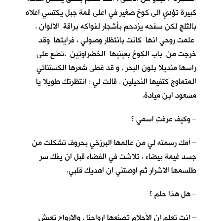
كبيرة تؤدي الى كوخ صغير في اعلى قمة جبل يكتسي اعلاه
بالثلج لكن سفحه يزدحم بأشجار لفواكه براقة الالوان .
علمت روحي انها كانت بانتظار وصولي ، فرايتها وقد
خرجت من باب الكوخ بعينيها الخضراوتين ،تضع على
راسها منديلا بلون البحر ، و قد غطى شعرها الكستنائي
المتماوج كتفيها النحيلين . قالت لي : انتظرتك طويلا يا
مسعود ابن ميادة.
– وكيف عرفتِ اسمي ؟
– أمك رسمته لي من عالمها البرزخي بحروف تشكلت من
جسد غيمة بيضاء ، تلاشت في الفضاء قبل ان يفك سر
طلسمها الاشرار ثم اوصتني ان اهديك قلبي.
– هل هذا حلم ؟
– انت تعلم ان الأحلام تصنعها ارواحنا ، والارواح تعيش