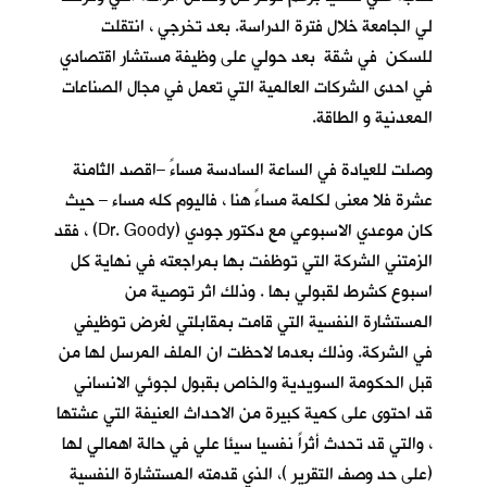
لي الجامعة خلال فترة الدراسة. بعد تخرجي ، انتقلت
للسكن في شقة بعد حولي على وظيفة مستشار اقتصادي
في احدى الشركات العالمية التي تعمل في مجال الصناعات
المعدنية و الطاقة.
وصلت للعيادة في الساعة السادسة مساءً –اقصد الثامنة
عشرة فلا معنى لكلمة مساءً هنا ، فاليوم كله مساء – حيث
كان موعدي الاسبوعي مع دكتور جودي (Dr. Goody) ، فقد
الزمتني الشركة التي توظفت بها بمراجعته في نهاية كل
اسبوع كشرط لقبولي بها . وذلك اثر توصية من
المستشارة النفسية التي قامت بمقابلتي لغرض توظيفي
في الشركة. وذلك بعدما لاحظت ان الملف المرسل لها من
قبل الحكومة السويدية والخاص بقبول لجوئي الانساني
قد احتوى على كمية كبيرة من الاحداث العنيفة التي عشتها
، والتي قد تحدث أثراً نفسيا سيئا علي في حالة اهمالي لها
(على حد وصف التقرير )، الذي قدمته المستشارة النفسية