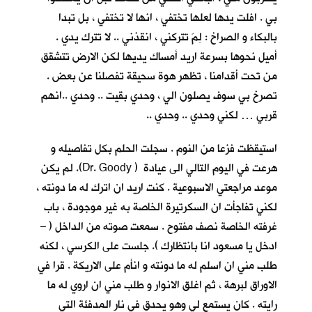
بي . افلت يدها لعلها تختفي ، انها لا تختفي ، بل تبدا
بالبكاء و الصراخ : لِمَ تتركني ، انقذني .. لا تترك يدي .
أميل نحوها بسرعة اريد أمساك يديها لكن الارض تتشقق
من تحت أقدامنا ، تظهر هوة سحيقة تفصلنا عن بعض .
تصرخ بي سوف يصلون الي ، وحدي بقيت .. وحدي ..انهم
قربي … لكني وحدي .. وحدي ..
استيقظت فزعا من النوم . سجلت الحلم بكل تفاصيله و
هرعت في اليوم التالي الى عيادة ( Dr. Goody). لم يكن
موعد مراجعتي الاسبوعية . كنت اريد ان اترك له ما دونته ،
لكني تفاجأت ان السكرتيرة الخاصة به غير موجودة ، باب
غرفته الخاصة نصف مفتوح . سمعت صوته من الداخل ( –
ادخل يا مسعود انا بانتظارك ). جلست على الكرسي ، لكنه
طلب مني ان اسلم له ما دونته و انأم على الاريكة . قرا في
الاوراق لبرهة ، ثم اغلق الانوار و طلب مني ان اروي له ما
رايته . كان يستمع لي وهو يحدق في نار المدفئة التي