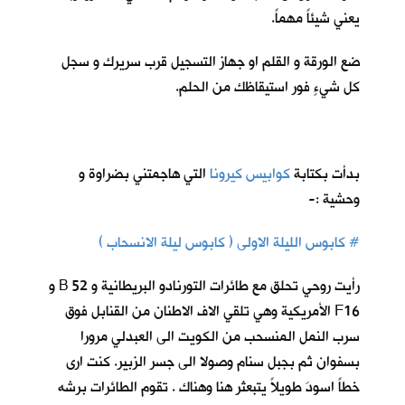
يعني شيئاً مهماً.
ضع الورقة و القلم او جهاز التسجيل قرب سريرك و سجل
كل شيءٍ فور استيقاظك من الحلم.
بدأت بكتابة
كوابيس كيرونا
ا
لتي هاجمتني بضراوة و
وحشية :-
# كابوس الليلة الاولى ( كابوس ليلة الانسحاب )
رأيت روحي تحلق مع طائرات التورنادو البريطانية و 52 B و
F16 الأمريكية وهي تلقي الاف الاطنان من القنابل فوق
سرب النمل المنسحب من الكويت الى العبدلي مرورا
بسفوان ثم بجبل سنام وصولا الى جسر الزبير. كنت ارى
خطاً اسودَ طويلاً يتبعثر هنا وهناك . تقوم الطائرات برشه