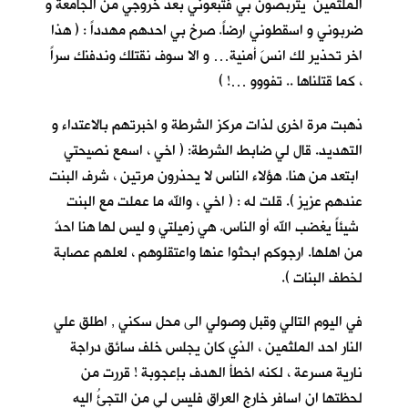
الملثمين يتربصون بي فتبعوني بعد خروجي من الجامعة و
ضربوني و اسقطوني ارضاً. صرخ بي احدهم مهدداً : ( هذا
اخر تحذير لك انسَ أمنية… و الا سوف نقتلك وندفنك سراً
، كما قتلناها .. تفووو …! )
ذهبت مرة اخرى لذات مركز الشرطة و اخبرتهم بالاعتداء و
التهديد. قال لي ضابط الشرطة: ( اخي ، اسمع نصيحتي
ابتعد من هنا. هؤلاء الناس لا يحذرون مرتين ، شرف البنت
عندهم عزيز ). قلت له : ( اخي ، والله ما عملت مع البنت
شيئاً يغضب الله أو الناس. هي زميلتي و ليس لها هنا احدٌ
من اهلها. ارجوكم ابحثوا عنها واعتقلوهم ، لعلهم عصابة
لخطف البنات ).
في اليوم التالي وقبل وصولي الى محل سكني , اطلق علي
النار احد الملثمين ، الذي كان يجلس خلف سائق دراجة
نارية مسرعة ، لكنه اخطأ الهدف بإعجوبة ! قررت من
لحظتها ان اسافر خارج العراق فليس لي من التجئُ اليه