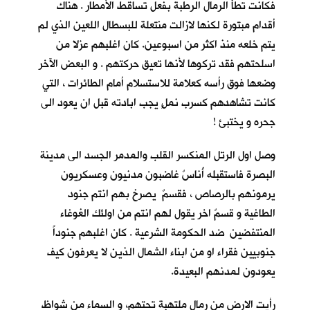
فكانت تطأُ الرمال الرطبة بفعل تساقط الأمطار . هناك
أقدام مبتورة لكنها لازالت منتعلة للبسطال اللعين الذي لم
يتم خلعه منذ اكثر من اسبوعين. كان اغلبهم عزلا من
اسلحتهم فقد تركوها لأنها تعيق حركتهم . و البعض الآخر
وضعها فوق رأسه كعلامة للاستسلام أمام الطائرات ، التي
كانت تشاهدهم كسرب نملٍ يجب ابادته قبل ان يعود الى
جحره و يختبئ !
وصل اول الرتل المنكسر القلب والمدمر الجسد الى مدينة
البصرة فاستقبله أُناسٌ غاضبون مدنيون وعسكريون
يرمونهم بالرصاص ، فقسمٌ يصرخ بهم انتم جنود
الطاغية و قسمٌ اخر يقول لهم انتم من اولئك الغوغاء
المنتفضين ضد الحكومة الشرعية . كان اغلبهم جنوداً
جنوبيين فقراء او من ابناء الشمال الذين لا يعرفون كيف
يعودون لمدنهم البعيدة.
رأيت الارض من رمال ملتهبة تحتهم، و السماء من شواظ