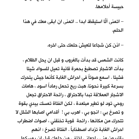
حبيسة أحلامها.
– اتمنى ألّا استيقظ ابدا .. اتمنى ان ابقى معكِ في هذا
الحلم.
– اذن كن شجاعا لتعيشَ حلمك حتى اخره.
كانت الشمس قد بدأت بالغروب و قبل ان يحل الظلام ،
بدأت الاشجار تصطبغ بحمرة قانية تميل للسواد شيئا
فشيئا . اسمع صوتاً في احراش الغابة كأنما جيش يتحرك
بسرعة كبيرة نحونا. هبت ريح تحمل رماداً اسود ، هامات
الاشجار العملاقة تبدا بالاحتراق ، رائحة الاحتراق تجعل
روحي تود لو تطير مبتعدة ، لكن الفتاة تمسك بيدي بقوة
و تصرخ بي : انجو بي ، اهرب بي ! أقدامي اصابها الشلل لا
تتحرك من مكانها ، رائحة قوية تخنقني ، اصوات اضطراب
احراش الغابة تزداد اصطخاباً . الفتاة تصرخ : انهم
يقتربون مني ، اجعلني اختفي من حلمك قبل ان يمسكوا