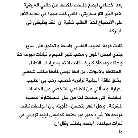
بعد اخضاعي لبضع جلسات للكشف عن حالتي المرضية.
الأمر الذي اثار سخريتي ، لكني كنت مجبرا في نهاية الأمر
على الانصياع لهذا الطلب خشية ان افقد وظيفتي في
الشركة.
كانت غرفة الطبيب النفسي واسعة و تحتوي على سرير
جلدي ابيض اللون و مكتب كبير الحجم و نباتات موزعة هنا
و هناك ومدفأةٍ كبيرة . كانت لا تشبه عيادات الاطباء
المكتظة بالأدوات ، بل انها توحي كأنها مكتب شخصي
يخلق طاقة ايجابية لزائريه فحسب. رحب بي الطبيب
بحرارة و سألني عن انطباعي الشخصي عن الجلسات
الماضية التي خضعت لها من قبل المستشارة النفسية
للشركة ، و هل اشعر بتحسن . فأجبته بان الجلسات كانت
مريحة فلا شيءَ جدي غير بضعة كوابيس ليلية تزورني في
فترات متباعدة. ابتسم بلطف، وقال ان
عل