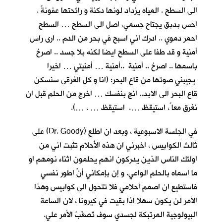
الى السطح . المياه يزداد لونها دكنة و رائحتها عفونةً .
احس بدبق يجتاح جسمي. اصل الى السطح … السطح
احمر دموي .. ادرك اني اسبح في بحر من الدم .. ارى راس
أمنية و قد طفا على السطح ايضا لكنه بلا جسد .. اصرخ
باسمها .. اصرخ .. أمنية ..أمنية … أمنيتي … اخيرا
يجيبني صوتها من قاع البحر: (انا و كل الغرقى سنسكن
قاع البحر الى الابد.. انج بنفسك … اخرج من الحلم قبل ان
نغرق معا ً، استيقظ …. استيقظ … ، …).
في الجلسة الاسبوعية ، وبعد ان اطلع (Dr. Goody) على
ثالث الكوابيس ، اخبرني ان هذه الأحلام تثبت اني من
اولئك الناس الذين يدركون انهم يحلمون اثناء نومهم او
ما اسماه بالحلم الواعي. و إن بإمكاني أنْ اطور نفسي
فاستطيع ان اصمم أحلامي فلا تتحول الى كوابيس وهذا
الأمر لن يكون سهلا اذا بقيت في كيرونا ، لان الساعة
البيولوجية المرتبكة لجسدي سوف تُصعِّبُ الأمر علي.