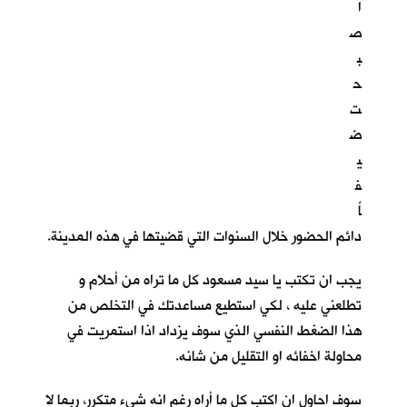
ا
ص
ب
ح
ت
ض
ي
ف
اً
دائم الحضور خلال السنوات التي قضيتها في هذه المدينة.
يجب ان تكتب يا سيد مسعود كل ما تراه من أحلام و
تطلعني عليه ، لكي استطيع مساعدتك في التخلص من
هذا الضغط النفسي الذي سوف يزداد اذا استمريت في
محاولة اخفائه او التقليل من شانه.
سوف احاول ان اكتب كل ما أراه رغم انه شيء متكرر، ربما لا