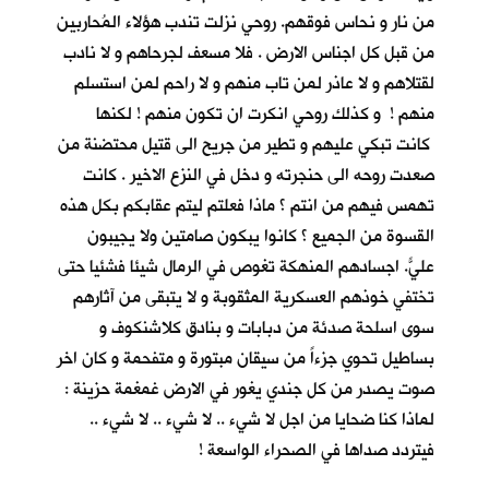
من نار و نحاس فوقهم. روحي نزلت تندب هؤلاء المُحاربين
من قبل كل اجناس الارض . فلا مسعف لجرحاهم و لا نادب
لقتلاهم و لا عاذر لمن تاب منهم و لا راحم لمن استسلم
منهم ! و كذلك روحي انكرت ان تكون منهم ! لكنها
كانت تبكي عليهم و تطير من جريح الى قتيل محتضنة من
صعدت روحه الى حنجرته و دخل في النزع الاخير . كانت
تهمس فيهم من انتم ؟ ماذا فعلتم ليتم عقابكم بكل هذه
القسوة من الجميع ؟ كانوا يبكون صامتين ولا يجيبون
عليّ. اجسادهم المنهكة تغوص في الرمال شيئا فشئياً حتى
تختفي خوذهم العسكرية المثقوبة و لا يتبقى من آثارهم
سوى اسلحة صدئة من دبابات و بنادق كلاشنكوف و
بساطيل تحوي جزءاً من سيقان مبتورة و متفحمة و كان اخر
صوت يصدر من كل جندي يغور في الارض غمغمة حزينة :
لماذا كنا ضحايا من اجل لا شيء .. لا شيء .. لا شيء ..
فيتردد صداها في الصحراء الواسعة !