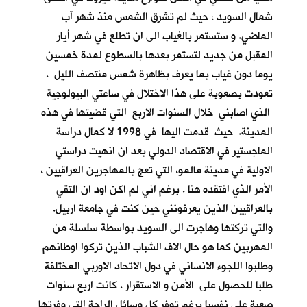
شمال السويد ، حيث لم تشرق الشمس منذ شهر آب
الماضي. و ستستمر بالغياب الى ان تطلع في شهر أيار
المقبل من جديد لتستمر بعدها بالسطوع لمدة خمسين
يوما دون غياب بما يعرف بظاهرة شمس منتصف الليل .
تعودت بصعوبة على هذا الاختلال في ساعتي البيولوجية
الذي اصابني خلال السنوات الاربع التي قضيتها في هذه
المدينة. حيث قدمت اليها في 1998 لا كمال دراسة
الماجستير في الاقتصاد الدولي بعد ان انهيت دراستي
الاولية في مدينة مالمو، التي تعج بالمهاجرين العراقيين ،
الأمر الذي افتقده هنا . برغم اني لم اكن اود ان التقي
بالعراقيين الذين يعرفونني حين كنت في جامعة اربيل.
والتي تركتها وهاجرت الى السويد بواسطة سلسلة من
المهربين كما هو حال الاف الشباب الذين تركوا اوطانهم
وطلبوا اللجوء الانساني في دول الاتحاد الاوربي المختلفة
طلبا للحصول على الأمن و الاستقرار . كانت اربع سنوات
صعبة علي نفسيا برغم توفر كل وسائل الراحة التي وفرتها