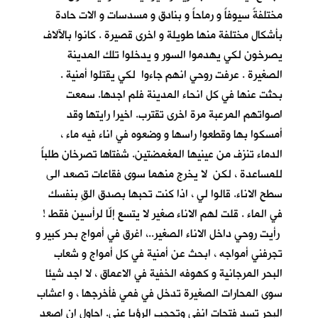
مختلفةً سيوفاً و رماحاً و بنادق و مسدسات و الات حادة
بأشكال مختلفة منها طويلة و اخرى قصيرة . كانوا بالآلاف
يصرخون لكي يهدموا السور و يدخلوا تلك المدينة
الصغيرة . عرفت روحي انهم جاءوا لكي يقتلوا أمنية .
بحثت عنها في كل انحاء المدينة فلم اجدها. سمعت
اصواتهم المرعبة مرة اخرى تقترب. اخيرا رايتها وقد
أمسكوا بها وقطعوا راسها و وضعوه في اناء فيه ماء ،
الدماء تنزف من عينيها المغمضتين. شفتاها تصرخان طلباً
للمساعدة ، لكن لا يخرج منهما سوى فقاعات تصعد الى
سطح الاناء. قالوا لي ، اذا كنت تحبها بصدق القِ بنفسك
في الماء . قلت لهم الاناء صغير لا يتسع إلّا لرأسين فقط !
رأيت روحي داخل الاناء الصغير..، اغرق في أمواج بحر كبير و
تجرفني أمواجه ، ابحث عن أمنية في كل أمواج و شعاب
البحر المرجانية و كهوفه الخفية في الاعماق ، لا اجد شيئا
سوى المحارات الصغيرة تدخل في فمي فأخرجها ، و اعشاب
البحر تسد فتحات انفي وتحجب الرؤيا عني. احاول ان اصعد