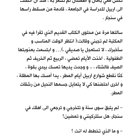
تحس معي بأمان و اطمئنان لم تشعر به ، منذ ان انتقلت
الى اربيل للدراسة في الجامعة ، قادمة من مسقط راسها
في سنجار .
سالتها مرة عن محتوى الكتاب القديم الذي تقرا فيه في
المكتبة لم تجبني وقالت:( انتظر الوقت المناسب و
سأخبرك ، لا تستعجل يا صديقي .)… و ابتسمت بعذوبتها
الطفولية . اخذت الأيام تمضي ، الربيع ثم الخريف ثم
الصيف فالشتاء ، .. و وجدت يديها تمسك بيدي بقوة ،
كنّا نقطع شوارع اربيل أيام المطر ، يداً أمسك بها المظلة ،
و اخرى احتضنها كي لا يتمايل جسمها النحيل من رشقات
المطر.
– لم يتبقَ سوى سنة و تتخرجي و ترجعي الى اهلك في
سنجار، هل ستتركينني و تمضين؟
– و ما الذي تخطط له انت ؟