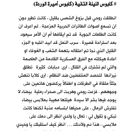
كابوس الليلة الثانية (كابوس أميرة الوردة)
#
انطلقت روحي قبل بزوغ الشمس بقليل ، كانت تطير دون
ان تسمع اصوات الطائرات الحربية المزعجة . لم اعرف ان
كانت الطلعات الجوية قد تم ايقافها أم ان الأمر سيعود
بعد استراحة قصيرة . سرب النمل قد ابيد اغلبه و الجزء
القليل الذي نجا تم اعتقاله بتهمة الشغب و الغوغاء او
اعادة هيكلته مع الفرق العسكرية القادمة من العاصمة
والتي لم تشترك في القتال . ارى دبابات كثيرة تطلق
نيرانها لتحصد المنتفضين ضد النظام . ارى كلابا تنهش
جثثاً ملقاة في الطرقات و اطفالاً يركضون هائمين على
وجوههم . فزعت روحي وهربت الى صحراء رملية بيضاء لا
يوجد فيها بشر الا سيدة هيئتها مهيبة بملابس بيضاء
تفترش الرمال ، على محياها ابتسامه عذبة لكنها كانت
تبكي و تقول لي : تعال يا ولدي انظر الى دمك على
ملابسي ، هذا دم ولادتك … انظر كيف استقبلك يا وحيدي