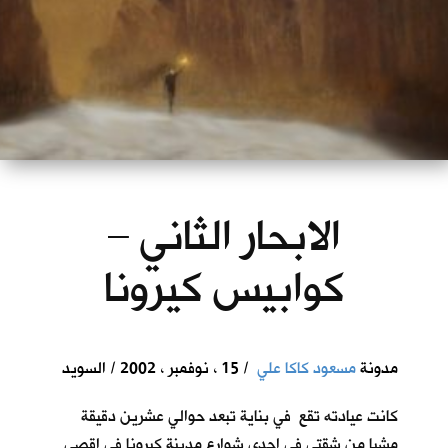
الابحار الثاني –
كوابيس كيرونا
مدونة
مسعود كاكا علي
/ 15 ، نوفمبر ، 2002 / السويد
كانت عيادته تقع في بناية تبعد حوالي عشرين دقيقة
مشيا من شقتي في احدى شوارع مدينة كيرونا في اقصى