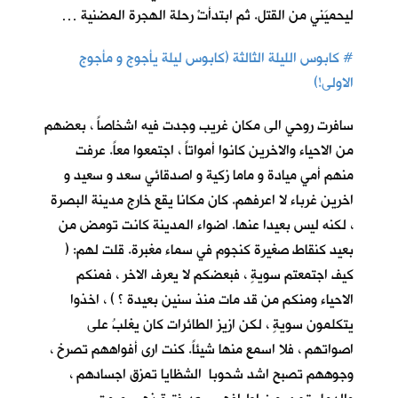
ليحميَني من القتل. ثم ابتدأتْ رحلة الهجرة المضنية …
#
كابوس الليلة الثالثة (كابوس ليلة يأجوج و مأجوج
الاولى!)
سافرت روحي الى مكان غريب وجدت فيه اشخاصاً ، بعضهم
من الاحياء والاخرين كانوا أمواتاً ، اجتمعوا معاً. عرفت
منهم أمي ميادة و ماما زكية و اصدقائي سعد و سعيد و
اخرين غرباء لا اعرفهم. كان مكانا يقع خارج مدينة البصرة
، لكنه ليس بعيدا عنها. اضواء المدينة كانت تومض من
بعيد كنقاط صغيرة كنجوم في سماء مغبرة. قلت لهم: (
كيف اجتمعتم سويةٍ ، فبعضكم لا يعرف الاخر ، فمنكم
الاحياء ومنكم من قد مات منذ سنين بعيدة ؟ ) ، اخذوا
يتكلمون سويةٍ ، لكن ازيز الطائرات كان يغلبُ على
اصواتهم ، فلا اسمع منها شيئاً. كنت ارى أفواههم تصرخ ،
وجوههم تصبح اشد شحوبا الشظايا تمزق اجسادهم ،