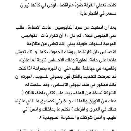
كانت تعطي الغرفة ضوءً متراقصا ، اوحى لي كأنها نيران
تستعر في اشجار غابة.
بعد ان انتهيت من سرد الكابوسين ، عادت الاضاءة ، طلب
مني الجلوس قليلا ، ثم قال : ( أن تكرار ذات الكوابيس
المرعبة لسنوات طويلة يعني انك تعاني من متلازمة
الاحساس بان كارثة على وشك الحدوث ، كما لو انك تعيش
دائما على حافة الهاوية وذلك الاحساس نتيجة لما عانيته
وقاسيته في حياتك). طلب مني ان اخبره بصراحة اذا كنت
قد تعرضت لتهديد بالقتل قبل وصولي للسويد . اخبرته ان
ذلك مذكور في ملف لجوئي الانساني ، وقد سلمت له
الشركة نسخة من الملف. ربت على كتفي بلطف قائلا: (
دعك من الاوراق والملفات و اخبرني كصديق ما الذي عانيته
هناك في العراق و افزعك ؟ تكلم ما بداخلك و انسَ اني
طبيب و انسَ شركتك و الحكومة السويدية ).