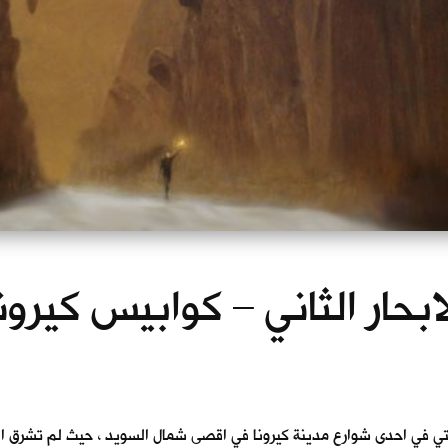
ابحار الثاني – كوابيس كيرون
تي في احدى شوارع مدينة كيرونا في اقصى شمال السويد ، حيث لم تشرق ا