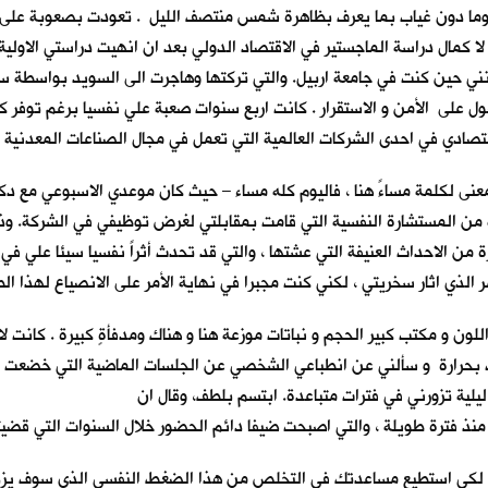
ما دون غياب بما يعرف بظاهرة شمس منتصف الليل . تعودت بصعوبة على هذ
لاربع التي قضيتها في هذه المدينة. حيث قدمت اليها في 1998 لا كمال دراسة الماجستير في الاقتصاد الدولي بعد
رفونني حين كنت في جامعة اربيل. والتي تركتها وهاجرت الى السويد بواسطة 
صول على الأمن و الاستقرار . كانت اربع سنوات صعبة علي نفسيا برغم توفر كل
دي في احدى الشركات العالمية التي تعمل في مجال الصناعات المعدنية و 
 من المستشارة النفسية التي قامت بمقابلتي لغرض توظيفي في الشركة. وذ
ن الاحداث العنيفة التي عشتها ، والتي قد تحدث أثراً نفسيا سيئا علي في 
لذي اثار سخريتي ، لكني كنت مجبرا في نهاية الأمر على الانصياع لهذا ا
 و مكتب كبير الحجم و نباتات موزعة هنا و هناك ومدفأةٍ كبيرة . كانت لا ت
حرارة و سألني عن انطباعي الشخصي عن الجلسات الماضية التي خضعت لها
لية تزورني في فترات متباعدة. ابتسم بلطف، وقال ان
نذ فترة طويلة ، والتي اصبحت ضيفاً دائم الحضور خلال السنوات التي قضيت
، لكي استطيع مساعدتك في التخلص من هذا الضغط النفسي الذي سوف يزداد 