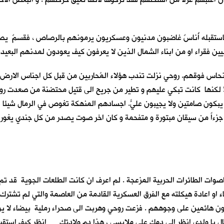
استقبله أُناسٌ غاضبون مدنيون وعسكريون يرمونهم بالرصاص ، فقسمٌ يصرخ
ين فقراء او من ابناء الشمال الذين لا يعرفون كيف يعودون لمدنهم البعيدة
حاس فوقهم. روحي نزلت تندب هؤلاء المُحاربين من قبل كل اجناس الارض . ف
 لكنها كانت تبكي عليهم و تطير من جريح الى قتيل محتضنة من صعدت روح
ا يبكون صامتين ولا يجيبون عليّ. اجسادهم المنهكة تغوص في الرمال شيئا ف
اً من سيقان مبتورة و متفحمة و كان اخر صوت يصدر من كل جندي يغور في ا
ت الطائرات الحربية المزعجة . لم اعرف ان كانت الطلعات الجوية قد تم ا
وغاء او اعادة هيكلته مع الفرق العسكرية القادمة من العاصمة والتي لم تشت
ركضون هائمين على وجوههم . فزعت روحي وهربت الى صحراء رملية بيضاء لا 
عال يا ولدي انظر الى دمك على ملابسي ، هذا دم ولادتك … انظر كيف استقبل