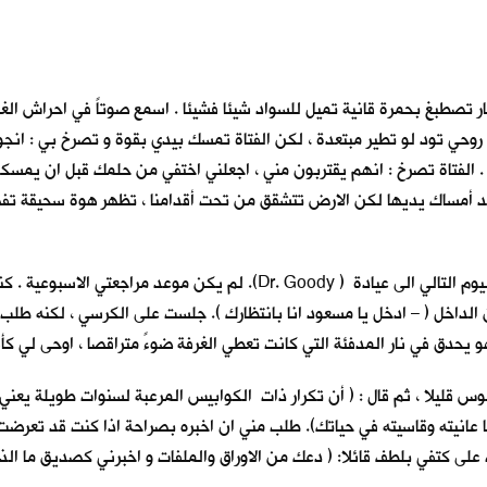
 تصطبغ بحمرة قانية تميل للسواد شيئا فشيئا . اسمع صوتاً في احراش الغا
جعل روحي تود لو تطير مبتعدة ، لكن الفتاة تمسك بيدي بقوة و تصرخ بي : انج
الفتاة تصرخ : انهم يقتربون مني ، اجعلني اختفي من حلمك قبل ان يمسكوا بي
رعة اريد أمساك يديها لكن الارض تتشقق من تحت أقدامنا ، تظهر هوة سحيق
استيقظت فزعا من النوم . سجلت الحلم بكل تفاصيله و هرعت في اليوم التالي ال
خل ( – ادخل يا مسعود انا بانتظارك ). جلست على الكرسي ، لكنه طلب مني ا
هو يحدق في نار المدفئة التي كانت تعطي الغرفة ضوءً متراقصا ، اوحى لي كأن
س قليلا ، ثم قال : ( أن تكرار ذات الكوابيس المرعبة لسنوات طويلة يعن
ا عانيته وقاسيته في حياتك). طلب مني ان اخبره بصراحة اذا كنت قد تعرضت
ى كتفي بلطف قائلا: ( دعك من الاوراق والملفات و اخبرني كصديق ما الذي 