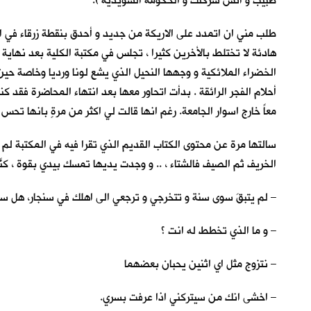
طبيب و انسَ شركتك و الحكومة السويدية ).
طلب مني ان اتمدد على الاريكة من جديد و أحدق بنقطة زرقاء في ال
هادئة لا تختلط بالأخرين كثيرا ، تجلس في مكتبة الكلية بعد نهاية
الخضراء الملائكية و وجهها النحيل الذي يشع لونا ورديا وخاصة حي
أحلام الفجر الرائقة . بدأت اتحاور معها بعد انتهاء المحاضرة فقد 
معاً خارج اسوار الجامعة. رغم انها قالت لي اكثر من مرةٍ بانها تح
سالتها مرة عن محتوى الكتاب القديم الذي تقرا فيه في المكتبة لم 
الخريف ثم الصيف فالشتاء ، .. و وجدت يديها تمسك بيدي بقوة ، كنّ
– لم يتبقَ سوى سنة و تتخرجي و ترجعي الى اهلك في سنجار، هل س
– و ما الذي تخطط له انت ؟
– نتزوج مثل اي اثنين يحبان بعضهما
– اخشى انك من سيتركني اذا عرفت بسري.