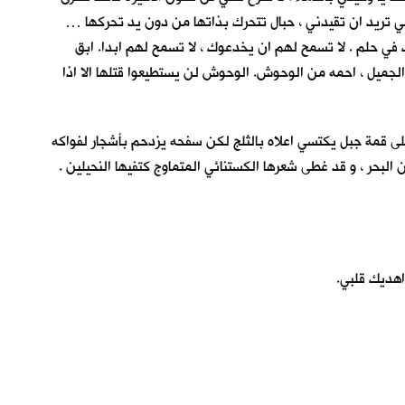
مي تريد ان تقيدني ، حبال تتحرك بذاتها من دون يد تحركها …
في حلم . لا تسمح لهم ان يخدعوك ، لا تسمح لهم ابدا. ابق
 الجميل ، احمه من الوحوش. الوحوش لن يستطيعوا قتلها الا اذا
على قمة جبل يكتسي اعلاه بالثلج لكن سفحه يزدحم بأشجار لفواكه
لبحر ، و قد غطى شعرها الكستنائي المتماوج كتفيها النحيلين .
اهديك قلبي.