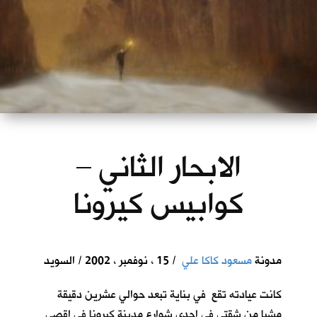
الابحار الثاني –
كوابيس كيرونا
مدونة
مسعود كاكا علي
/ 15 ، نوفمبر ، 2002 / السويد
كانت عيادته تقع في بناية تبعد حوالي عشرين دقيقة
مشيا من شقتي في احدى شوارع مدينة كيرونا في اقصى