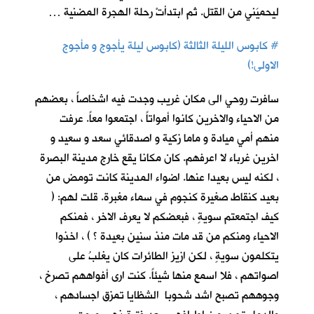
ليحميَني من القتل. ثم ابتدأتْ رحلة الهجرة المضنية …
#
كابوس الليلة الثالثة (كابوس ليلة يأجوج و مأجوج
الاولى!)
سافرت روحي الى مكان غريب وجدت فيه اشخاصاً ، بعضهم
من الاحياء والاخرين كانوا أمواتاً ، اجتمعوا معاً. عرفت
منهم أمي ميادة و ماما زكية و اصدقائي سعد و سعيد و
اخرين غرباء لا اعرفهم. كان مكانا يقع خارج مدينة البصرة
، لكنه ليس بعيدا عنها. اضواء المدينة كانت تومض من
بعيد كنقاط صغيرة كنجوم في سماء مغبرة. قلت لهم: (
كيف اجتمعتم سويةٍ ، فبعضكم لا يعرف الاخر ، فمنكم
الاحياء ومنكم من قد مات منذ سنين بعيدة ؟ ) ، اخذوا
يتكلمون سويةٍ ، لكن ازيز الطائرات كان يغلبُ على
اصواتهم ، فلا اسمع منها شيئاً. كنت ارى أفواههم تصرخ ،
وجوههم تصبح اشد شحوبا الشظايا تمزق اجسادهم ،