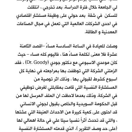
لي الجامعة خلال فترة الدراسة. بعد تخرجي ، انتقلت
للسكن في شقة بعد حولي على وظيفة مستشار اقتصادي
في احدى الشركات العالمية التي تعمل في مجال الصناعات
المعدنية و الطاقة.
وصلت للعيادة في الساعة السادسة مساءً –اقصد الثامنة
عشرة فلا معنى لكلمة مساءً هنا ، فاليوم كله مساء – حيث
كان موعدي الاسبوعي مع دكتور جودي (Dr. Goody) ، فقد
الزمتني الشركة التي توظفت بها بمراجعته في نهاية كل
اسبوع كشرط لقبولي بها . وذلك اثر توصية من
المستشارة النفسية التي قامت بمقابلتي لغرض توظيفي
في الشركة. وذلك بعدما لاحظت ان الملف المرسل لها من
قبل الحكومة السويدية والخاص بقبول لجوئي الانساني
قد احتوى على كمية كبيرة من الاحداث العنيفة التي عشتها
، والتي قد تحدث أثراً نفسيا سيئا علي في حالة اهمالي لها
(على حد وصف التقرير )، الذي قدمته المستشارة النفسية