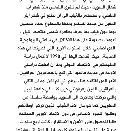
شمال السويد ، حيث لم تشرق الشمس منذ شهر آب
الماضي. و ستستمر بالغياب الى ان تطلع في شهر أيار
المقبل من جديد لتستمر بعدها بالسطوع لمدة خمسين
يوما دون غياب بما يعرف بظاهرة شمس منتصف الليل .
تعودت بصعوبة على هذا الاختلال في ساعتي البيولوجية
الذي اصابني خلال السنوات الاربع التي قضيتها في هذه
المدينة. حيث قدمت اليها في 1998 لا كمال دراسة
الماجستير في الاقتصاد الدولي بعد ان انهيت دراستي
الاولية في مدينة مالمو، التي تعج بالمهاجرين العراقيين ،
الأمر الذي افتقده هنا . برغم اني لم اكن اود ان التقي
بالعراقيين الذين يعرفونني حين كنت في جامعة اربيل.
والتي تركتها وهاجرت الى السويد بواسطة سلسلة من
المهربين كما هو حال الاف الشباب الذين تركوا اوطانهم
وطلبوا اللجوء الانساني في دول الاتحاد الاوربي المختلفة
طلبا للحصول على الأمن و الاستقرار . كانت اربع سنوات
صعبة علي نفسيا برغم توفر كل وسائل الراحة التي وفرتها