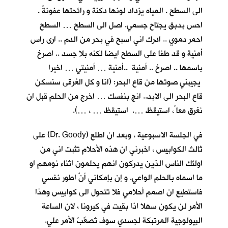
الى السطح . المياه يزداد لونها دكنة و رائحتها عفونةً .
احس بدبق يجتاح جسمي. اصل الى السطح … السطح
احمر دموي .. ادرك اني اسبح في بحر من الدم .. ارى راس
أمنية و قد طفا على السطح ايضا لكنه بلا جسد .. اصرخ
باسمها .. اصرخ .. أمنية ..أمنية … أمنيتي … اخيرا
يجيبني صوتها من قاع البحر: (انا و كل الغرقى سنسكن
قاع البحر الى الابد.. انج بنفسك … اخرج من الحلم قبل ان
نغرق معا ً، استيقظ …. استيقظ … ، …).
في الجلسة الاسبوعية ، وبعد ان اطلع (Dr. Goody) على
ثالث الكوابيس ، اخبرني ان هذه الأحلام تثبت اني من
اولئك الناس الذين يدركون انهم يحلمون اثناء نومهم او
ما اسماه بالحلم الواعي. و إن بإمكاني أنْ اطور نفسي
فاستطيع ان اصمم أحلامي فلا تتحول الى كوابيس وهذا
الأمر لن يكون سهلا اذا بقيت في كيرونا ، لان الساعة
البيولوجية المرتبكة لجسدي سوف تُصعِّبُ الأمر علي.