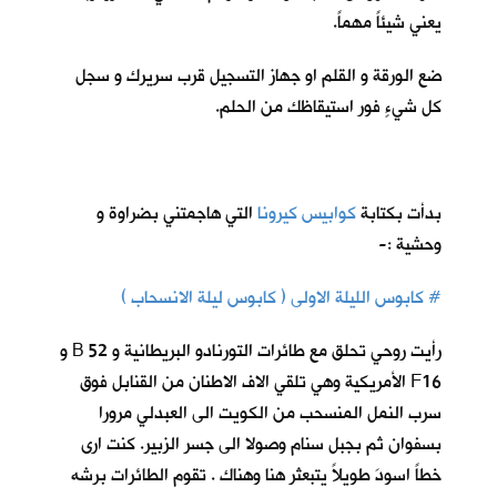
يعني شيئاً مهماً.
ضع الورقة و القلم او جهاز التسجيل قرب سريرك و سجل
كل شيءٍ فور استيقاظك من الحلم.
بدأت بكتابة
كوابيس كيرونا
ا
لتي هاجمتني بضراوة و
وحشية :-
# كابوس الليلة الاولى ( كابوس ليلة الانسحاب )
رأيت روحي تحلق مع طائرات التورنادو البريطانية و 52 B و
F16 الأمريكية وهي تلقي الاف الاطنان من القنابل فوق
سرب النمل المنسحب من الكويت الى العبدلي مرورا
بسفوان ثم بجبل سنام وصولا الى جسر الزبير. كنت ارى
خطاً اسودَ طويلاً يتبعثر هنا وهناك . تقوم الطائرات برشه