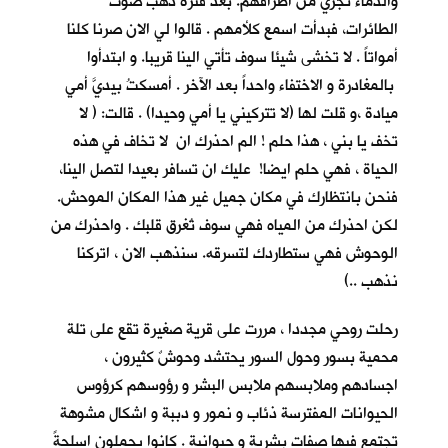
والدماء تجري من اطرافهم. بعد فترة ذهب صوت
الطائرات، فبدأت اسمع كلأمهم . قالوا لي الان صرنا كلنا
أمواتاً . لا تخشى شيئا سوف تأتي الينا قريبا. و ابتدأوا
بالمغادرة و الاختفاء واحداً بعد الآخر . أمسكتُ بيديَّ أمي
ميادة ،و قلت لها (لا تتركيني يا أمي وحيدا) . قالت: ( لا
تخف يا بني ، هذا حلم ! الم احذرك ان لا تخاف في هذه
الحياة ، فهي حلم ايضا! عليك ان تسافر بعيدا لتصل الينا،
فنحن بانتظارك في مكان جميل غير هذا المكان الموحش.
لكن احذرك من المياه فهي سوف تُغرق قلبك . واحذرك من
الوحوش فهي ستطاردك لتسرقه. سنذهب الان ، اتركنا
نذهب ..)
رحلت روحي مجددا ، مررت على قرية صغيرة تقع على تلة
محمية بسور وحول السور يحتشد وحوشٌ كثيرون ،
اجسادهم وملابسهم ملابس البشر و رؤوسهم كرؤوس
الحيوانات المفترسة ذئاب و نمور و دببة و اشكال مشوهة
تجتمع فيها صفات بشرية و حيوانية . كانوا يحملون اسلحةً