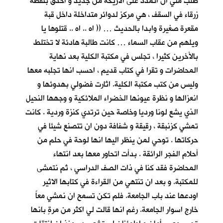
طلب مني ان اتمدد على الاريكة من جديد و أحدق بنقطة
زرقاء في السقف ، هي مركز لدوائر متداخلة داخل قبة
مقعرة صغيرة وابدا بالحديث … (( اه .. اه .. قتلوها يا
ويلهم من عقاب السماء … كانت طالبة هادئة لا تختلط
بالأخرين كثيرا ، تجلس في مكتبة الكلية بعد نهاية
المحاضرات و تقرا في كتاب قديم ، احسب انها تجلبه معها
وليس من كتب مكتبة الكلية. اثارت فضولي بهدوئها و
انعزالها و نظرة عيونها الخضراء الملائكية و وجهها النحيل
الذي يشع لونا ورديا وخاصة حين ترتدي كنزة وردية . كانت
تمشي كزنبقة ، رقيقة و شفافة دون ان تتصنع شيئا في
حركاتها . توحي لمن ينظر اليها انها لوحة في حلم من
أحلام الفجر الرائقة . بدأت اتحاور معها بعد انتهاء
المحاضرة فقد كنا في ذات الصف الدراسي ، ثم نتمشى
للمكتبة. و بعد ان تنتهي من القراءة في كتابها الاثير
اودعها عند باب الجامعة. فلم تكن تسمح ان نمشي معاً
خارج اسوار الجامعة. رغم انها قالت لي اكثر من مرةٍ بانها