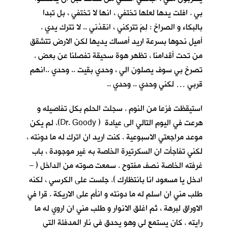
بي . افلت يدها لعلها تختفي ، انها لا تختفي ، بل تبدا
بالبكاء و الصراخ : لِمَ تتركني ، انقذني .. لا تترك يدي .
أميل نحوها بسرعة اريد أمساك يديها لكن الارض تتشقق
من تحت أقدامنا ، تظهر هوة سحيقة تفصلنا عن بعض .
تصرخ بي سوف يصلون الي ، وحدي بقيت .. وحدي ..انهم
قربي … لكني وحدي .. وحدي ..
استيقظت فزعا من النوم . سجلت الحلم بكل تفاصيله و
هرعت في اليوم التالي الى عيادة ( Dr. Goody). لم يكن
موعد مراجعتي الاسبوعية . كنت اريد ان اترك له ما دونته ،
لكني تفاجأت ان السكرتيرة الخاصة به غير موجودة ، باب
غرفته الخاصة نصف مفتوح . سمعت صوته من الداخل ( –
ادخل يا مسعود انا بانتظارك ). جلست على الكرسي ، لكنه
طلب مني ان اسلم له ما دونته و انأم على الاريكة . قرا في
الاوراق لبرهة ، ثم اغلق الانوار و طلب مني ان اروي له ما
رايته . كان يستمع لي وهو يحدق في نار المدفئة التي