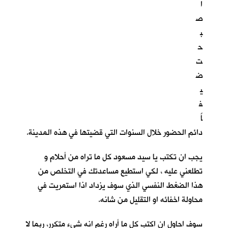
ا
ص
ب
ح
ت
ض
ي
ف
اً
دائم الحضور خلال السنوات التي قضيتها في هذه المدينة.
يجب ان تكتب يا سيد مسعود كل ما تراه من أحلام و
تطلعني عليه ، لكي استطيع مساعدتك في التخلص من
هذا الضغط النفسي الذي سوف يزداد اذا استمريت في
محاولة اخفائه او التقليل من شانه.
سوف احاول ان اكتب كل ما أراه رغم انه شيء متكرر، ربما لا