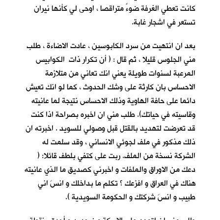
كانت تعطي الغرفة ضوءً متراقصا ، اوحى لي كأنها نيران
تستعر في اشجار غابة.
بعد ان انتهيت من سرد الكابوسين ، عادت الاضاءة ، طلب
مني الجلوس قليلا ، ثم قال : ( أن تكرار ذات الكوابيس
المرعبة لسنوات طويلة يعني انك تعاني من متلازمة
الاحساس بان كارثة على وشك الحدوث ، كما لو انك تعيش
دائما على حافة الهاوية وذلك الاحساس نتيجة لما عانيته
وقاسيته في حياتك). طلب مني ان اخبره بصراحة اذا كنت
قد تعرضت لتهديد بالقتل قبل وصولي للسويد . اخبرته ان
ذلك مذكور في ملف لجوئي الانساني ، وقد سلمت له
الشركة نسخة من الملف. ربت على كتفي بلطف قائلا: (
دعك من الاوراق والملفات و اخبرني كصديق ما الذي عانيته
هناك في العراق و افزعك ؟ تكلم ما بداخلك و انسَ اني
طبيب و انسَ شركتك و الحكومة السويدية ).