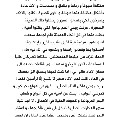
مختلفةً سيوفاً و رماحاً و بنادق و مسدسات و الات حادة
بأشكال مختلفة منها طويلة و اخرى قصيرة . كانوا بالآلاف
يصرخون لكي يهدموا السور و يدخلوا تلك المدينة
الصغيرة . عرفت روحي انهم جاءوا لكي يقتلوا أمنية .
بحثت عنها في كل انحاء المدينة فلم اجدها. سمعت
اصواتهم المرعبة مرة اخرى تقترب. اخيرا رايتها وقد
أمسكوا بها وقطعوا راسها و وضعوه في اناء فيه ماء ،
الدماء تنزف من عينيها المغمضتين. شفتاها تصرخان طلباً
للمساعدة ، لكن لا يخرج منهما سوى فقاعات تصعد الى
سطح الاناء. قالوا لي ، اذا كنت تحبها بصدق القِ بنفسك
في الماء . قلت لهم الاناء صغير لا يتسع إلّا لرأسين فقط !
رأيت روحي داخل الاناء الصغير..، اغرق في أمواج بحر كبير و
تجرفني أمواجه ، ابحث عن أمنية في كل أمواج و شعاب
البحر المرجانية و كهوفه الخفية في الاعماق ، لا اجد شيئا
سوى المحارات الصغيرة تدخل في فمي فأخرجها ، و اعشاب
البحر تسد فتحات انفي وتحجب الرؤيا عني. احاول ان اصعد