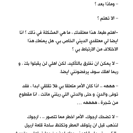
– وماذا بعد ؟
– الا تهتم ؟
-اهتم طبعا. هذا معتقدكِ ، ما هي المشكلة في ذلك ؟ انا
ايضا لي معتقدي الديني الخاص بي. هل يمنعكِ هذا
الاختلاف من الارتباط بي ؟
– لا يمكن ان نفترق بالتأكيد. لكن اهلي لن يقبلوا بكَ . و
ربما اهلك سوف يرفضونني ايضا.
– هههه .. اذا كان الأمر متعلقا بي فلا تقلقي ابدا ، فقد
توفى والديّ. و حتى والدتي التي ربتني ماتت . انا مقطوع
من شجرة ، ههههه …
– لا تضحك ارجوك. الأمر اخطر مما تتصور .. ، ارجوك
لنذهب قبل ان يتوقف المطر وتكتظ ساحة قلعة اربيل