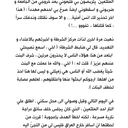
الملثمين يتربصون بي فتبعوني بعد خروجي من الجامعة و
ضربوني و اسقطوني ارضاً. صرخ بي احدهم مهدداً : ( هذا
اخر تحذير لك انسَ أمنية… و الا سوف نقتلك وندفنك سراً
، كما قتلناها .. تفووو …! )
ذهبت مرة اخرى لذات مركز الشرطة و اخبرتهم بالاعتداء و
التهديد. قال لي ضابط الشرطة: ( اخي ، اسمع نصيحتي
ابتعد من هنا. هؤلاء الناس لا يحذرون مرتين ، شرف البنت
عندهم عزيز ). قلت له : ( اخي ، والله ما عملت مع البنت
شيئاً يغضب الله أو الناس. هي زميلتي و ليس لها هنا احدٌ
من اهلها. ارجوكم ابحثوا عنها واعتقلوهم ، لعلهم عصابة
لخطف البنات ).
في اليوم التالي وقبل وصولي الى محل سكني , اطلق علي
النار احد الملثمين ، الذي كان يجلس خلف سائق دراجة
نارية مسرعة ، لكنه اخطأ الهدف بإعجوبة ! قررت من
لحظتها ان اسافر خارج العراق فليس لي من التجئُ اليه