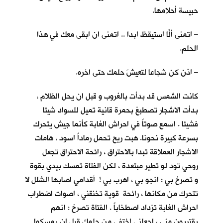
حبيسة أحلامها.
– اتمنى ألّا استيقظ ابدا .. اتمنى ان ابقى معكِ في هذا
الحلم.
– اذن كن شجاعا لتعيشَ حلمك حتى اخره.
كانت الشمس قد بدأت بالغروب و قبل ان يحل الظلام ،
بدأت الاشجار تصطبغ بحمرة قانية تميل للسواد شيئا
فشيئا . اسمع صوتاً في احراش الغابة كأنما جيش يتحرك
بسرعة كبيرة نحونا. هبت ريح تحمل رماداً اسود ، هامات
الاشجار العملاقة تبدا بالاحتراق ، رائحة الاحتراق تجعل
روحي تود لو تطير مبتعدة ، لكن الفتاة تمسك بيدي بقوة
و تصرخ بي : انجو بي ، اهرب بي ! أقدامي اصابها الشلل لا
تتحرك من مكانها ، رائحة قوية تخنقني ، اصوات اضطراب
احراش الغابة تزداد اصطخاباً . الفتاة تصرخ : انهم
يقتربون مني ، اجعلني اختفي من حلمك قبل ان يمسكوا