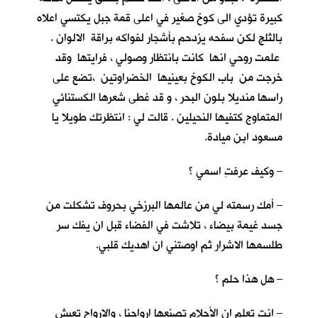
كبيرة تؤدي الى كوخ صغير في اعلى قمة جبل يكتسي اعلاه
بالثلج لكن سفحه يزدحم بأشجار لفواكه براقة الالوان .
علمت روحي انها كانت بانتظار وصولي ، فرايتها وقد
خرجت من باب الكوخ بعينيها الخضراوتين ،تضع على
راسها منديلا بلون البحر ، و قد غطى شعرها الكستنائي
المتماوج كتفيها النحيلين . قالت لي : انتظرتك طويلا يا
مسعود ابن ميادة.
– وكيف عرفتِ اسمي ؟
– أمك رسمته لي من عالمها البرزخي بحروف تشكلت من
جسد غيمة بيضاء ، تلاشت في الفضاء قبل ان يفك سر
طلسمها الاشرار ثم اوصتني ان اهديك قلبي.
– هل هذا حلم ؟
– انت تعلم ان الأحلام تصنعها ارواحنا ، والارواح تعيش