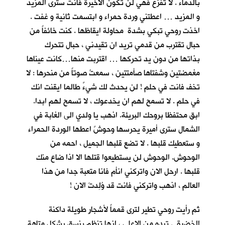
بالدماء . لا تفزع فهي لن تكون الاخيرة فانت سترى المزيد
و المزيد … اعطتني وردة حمراء و ابتسمت ثانية و غفت .
اخذت روحي تبكي بشدة محاولة ايقاظها . كنت خائفاً من
حبال تقترب من قدمي تريد ان تقيدني ، حبال تتحرك
بذاتها من دون يد تحركها … اقتربت منها…كانت عيناها
مغمضتين وشفتاها صأمتتين ، سمعتُ صوتاً من منحرها : لا
تخف فانت في حلم ! لن يحدث لك شيءٌ طالما ايقنت انك
في حلم . لا تسمح لهم ان يخدعوك ، لا تسمح لهم ابدا.
ابق محتفظا بروحك البريئة. اذهب يا ولدي الى الغابة في
الشمال سترى أميرة يحرسها وحوشٌ اعطها الوردة الحمراء
و ستعطيك قلبها . لا تضع قلبها الجميل ، احمه من
الوحوش. الوحوش لن يستطيعوا قتلها الا اذا ضاع منك
قلبها . ارحل الان واتركني انأم فانا متعبة جدا من هذا
العالم ، اذهب واتركني فانت قد وُلِدتَ الان !
ثم رأيت روحي تطير لترى قمماً لأشجارٍ طويلة داكنة
الخضرة . تبدو من الاعلى ، انها تنظم بنسق يشكل متاهة