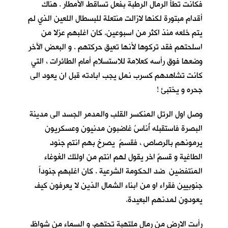
فكانت تطأُ الرمال الرطبة بفعل تساقط الأمطار . هناك
أقدام مبتورة لكنها لازالت منتعلة للبسطال اللعين الذي لم
يتم خلعه منذ اكثر من اسبوعين. كان اغلبهم عزلا من
اسلحتهم فقد تركوها لأنها تعيق حركتهم . و البعض الآخر
وضعها فوق رأسه كعلامة للاستسلام أمام الطائرات ، التي
كانت تشاهدهم كسرب نملٍ يجب ابادته قبل ان يعود الى
جحره و يختبئ !
وصل اول الرتل المنكسر القلب والمدمر الجسد الى مدينة
البصرة فاستقبله أُناسٌ غاضبون مدنيون وعسكريون
يرمونهم بالرصاص ، فقسمٌ يصرخ بهم انتم جنود
الطاغية و قسمٌ اخر يقول لهم انتم من اولئك الغوغاء
المنتفضين ضد الحكومة الشرعية . كان اغلبهم جنوداً
جنوبيين فقراء او من ابناء الشمال الذين لا يعرفون كيف
يعودون لمدنهم البعيدة.
رأيت الارض من رمال ملتهبة تحتهم، و السماء من شواظ