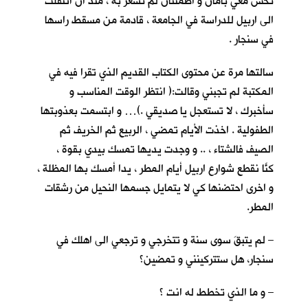
تحس معي بأمان و اطمئنان لم تشعر به ، منذ ان انتقلت
الى اربيل للدراسة في الجامعة ، قادمة من مسقط راسها
في سنجار .
سالتها مرة عن محتوى الكتاب القديم الذي تقرا فيه في
المكتبة لم تجبني وقالت:( انتظر الوقت المناسب و
سأخبرك ، لا تستعجل يا صديقي .)… و ابتسمت بعذوبتها
الطفولية . اخذت الأيام تمضي ، الربيع ثم الخريف ثم
الصيف فالشتاء ، .. و وجدت يديها تمسك بيدي بقوة ،
كنّا نقطع شوارع اربيل أيام المطر ، يداً أمسك بها المظلة ،
و اخرى احتضنها كي لا يتمايل جسمها النحيل من رشقات
المطر.
– لم يتبقَ سوى سنة و تتخرجي و ترجعي الى اهلك في
سنجار، هل ستتركينني و تمضين؟
– و ما الذي تخطط له انت ؟