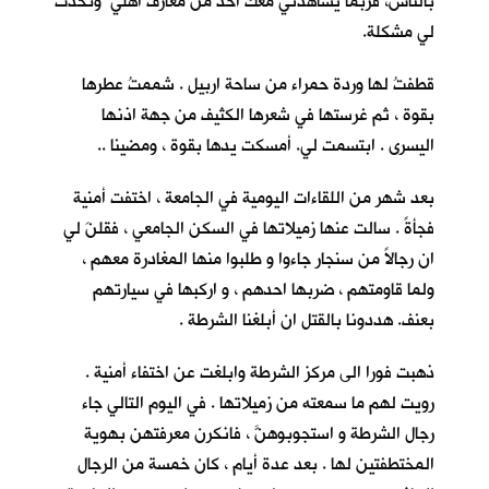
بالناس، فربما يشاهدني معك احدٌ من معارف اهلي وتحدث
لي مشكلة.
قطفتُ لها وردة حمراء من ساحة اربيل . شممتُ عطرها
بقوة ، ثم غرستها في شعرها الكثيف من جهة اذنها
اليسرى . ابتسمت لي. أمسكت يدها بقوة ، ومضينا ..
بعد شهر من اللقاءات اليومية في الجامعة ، اختفت أمنية
فجأةً . سالت عنها زميلاتها في السكن الجامعي ، فقلنَ لي
ان رجالاً من سنجار جاءوا و طلبوا منها المغادرة معهم ،
ولما قاومتهم ، ضربها احدهم ، و اركبها في سيارتهم
بعنف. هددونا بالقتل ان أبلغنا الشرطة .
ذهبت فورا الى مركز الشرطة وابلغت عن اختفاء أمنية .
رويت لهم ما سمعته من زميلاتها . في اليوم التالي جاء
رجال الشرطة و استجوبوهنَّ ، فانكرن معرفتهن بهوية
المختطفتين لها . بعد عدة أيام ، كان خمسة من الرجال