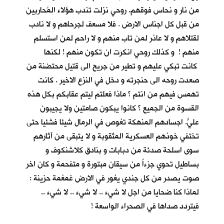
من نار و نحاس فوقهم. روحي نزلت تندب هؤلاء المُحاربين
من قبل كل اجناس الارض . فلا مسعف لجرحاهم و لا نادب
لقتلاهم و لا عاذر لمن تاب منهم و لا راحم لمن استسلم
منهم ! و كذلك روحي انكرت ان تكون منهم ! لكنها
كانت تبكي عليهم و تطير من جريح الى قتيل محتضنة من
صعدت روحه الى حنجرته و دخل في النزع الاخير . كانت
تهمس فيهم من انتم ؟ ماذا فعلتم ليتم عقابكم بكل هذه
القسوة من الجميع ؟ كانوا يبكون صامتين ولا يجيبون
عليّ. اجسادهم المنهكة تغوص في الرمال شيئا فشئياً حتى
تختفي خوذهم العسكرية المثقوبة و لا يتبقى من آثارهم
سوى اسلحة صدئة من دبابات و بنادق كلاشنكوف و
بساطيل تحوي جزءاً من سيقان مبتورة و متفحمة و كان اخر
صوت يصدر من كل جندي يغور في الارض غمغمة حزينة :
لماذا كنا ضحايا من اجل لا شيء .. لا شيء .. لا شيء ..
فيتردد صداها في الصحراء الواسعة !