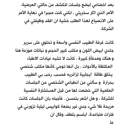
بعد اخضاعي لبضع جلسات للكشف عن حالتي المرضية.
الأمر الذي اثار سخريتي ، لكني كنت مجبرا في نهاية الأمر
على الانصياع لهذا الطلب خشية ان افقد وظيفتي في
الشركة.
كانت غرفة الطبيب النفسي واسعة و تحتوي على سرير
جلدي ابيض اللون و مكتب كبير الحجم و نباتات موزعة هنا
و هناك ومدفأةٍ كبيرة . كانت لا تشبه عيادات الاطباء
المكتظة بالأدوات ، بل انها توحي كأنها مكتب شخصي
يخلق طاقة ايجابية لزائريه فحسب. رحب بي الطبيب
بحرارة و سألني عن انطباعي الشخصي عن الجلسات
الماضية التي خضعت لها من قبل المستشارة النفسية
للشركة ، و هل اشعر بتحسن . فأجبته بان الجلسات كانت
مريحة فلا شيءَ جدي غير بضعة كوابيس ليلية تزورني في
فترات متباعدة. ابتسم بلطف، وقال ان
عل