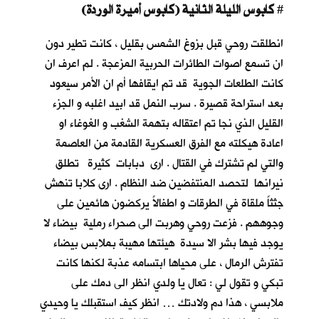
كابوس الليلة الثانية (كابوس أميرة الوردة)
#
انطلقت روحي قبل بزوغ الشمس بقليل ، كانت تطير دون
ان تسمع اصوات الطائرات الحربية المزعجة . لم اعرف ان
كانت الطلعات الجوية قد تم ايقافها أم ان الأمر سيعود
بعد استراحة قصيرة . سرب النمل قد ابيد اغلبه و الجزء
القليل الذي نجا تم اعتقاله بتهمة الشغب و الغوغاء او
اعادة هيكلته مع الفرق العسكرية القادمة من العاصمة
والتي لم تشترك في القتال . ارى دبابات كثيرة تطلق
نيرانها لتحصد المنتفضين ضد النظام . ارى كلابا تنهش
جثثاً ملقاة في الطرقات و اطفالاً يركضون هائمين على
وجوههم . فزعت روحي وهربت الى صحراء رملية بيضاء لا
يوجد فيها بشر الا سيدة هيئتها مهيبة بملابس بيضاء
تفترش الرمال ، على محياها ابتسامه عذبة لكنها كانت
تبكي و تقول لي : تعال يا ولدي انظر الى دمك على
ملابسي ، هذا دم ولادتك … انظر كيف استقبلك يا وحيدي