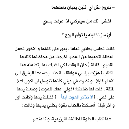
– نتزوج مثل اي اثنين يحبان بعضهما
– اخشى انك من سيتركني اذا عرفت بسري.
– أيُّ سرٍّ تخفينه يا تَوأم الروح ؟
كانت تجلس بجانبي تماما ، يدي على كتفها و الاخرى تحمل
المظلة لتحميها من المطر. اخرجت من محفظتها كتابها
القديم ، قائلة ( حان الوقت لكي اخبرك بما يتضمنه هذا
الكتاب ) هززت براسي موافقا . انحنت بجسدها الرشيق الى
الأمام قليلا ، و نظرت في عيني كأنها تتوسل ان اكون اهلا
للثقة ، قلت لها ضاحكا: (قولي، معكِ للموت ) وضعتْ يدها
على فمي ، (
لا تذكر الموت ابداً !
) فقبَّلتُ يدها وكانت اول
و اخر قبلة. أمسكتْ بالكتاب بقوة بكلتي يديها وقالت :
– هذا كتاب الجلوة للطائفة الايزيدية. وانا منهم