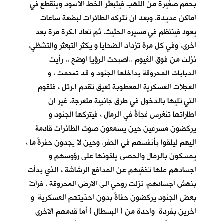
بحمم صغيرة من اللهب فيتبعثر الخط الاسود وينقطع في
أماكن عديدة. وبعد ان تتركه الطائرات لبضعة ساعات
يعود فينتظم في مسيره الحثيث. ثم تعاد الكرة مرة بعد
اخرى. وفي كل مرة تزداد الضحايا و يكثر التبعثر والتشظي.
نزلت من فوق الغيوم ..اصبحت الرؤيا اوضح .. رأيت
الدبابات المحروقة بداخلها الجنود و قد تفحمت ، و
العجلات العسكرية المعطوبة تعيق تقدم الرتل ، فتقوم
التي تليها بالدخول في طرق جانبية متعرجة. غير ان
اطاراتها تنغرس فجأةً في الرمال ، فيتركها الجنود و
يركضون مسرعين حين يسمعون صوت الطائرات قادمة
اليهم ليلقوا بأنفسهم في الحفر. وحين لا يجدون حفرةً ما ،
يمسكون بالرمال والحصى يلقونها على رؤوسهم و
اجسادهم علها تخفيهم عن المدافع الرشاشة ، الذي بدأت
بنهش أجسادهم. نزلت روحي الى الارض المحروقة ، فرأتْ
بعض الجنود يركضون حفاةً بدون احذيتهم العسكرية. و
اخرين بفردة واحدة من ( البسطال ) أما قدمهم الاخرى